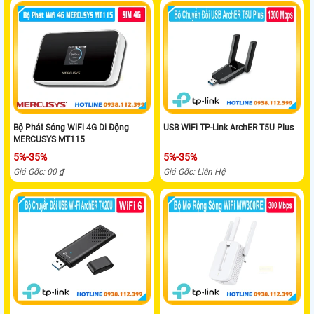
Bộ Phát Sóng WiFi 4G Di Động
USB WiFi TP-Link ArchER T5U Plus
MERCUSYS MT115
5%-35%
5%-35%
Giá Gốc: 00 ₫
Giá Gốc: Liên Hệ