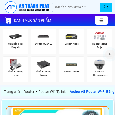
DANH MỤC SẢN PHẨM
Cân Bằng Tải
Switch Quản Lý
Switch Netis
Thiết Bị Mạng
Draytek
Ruijie
Thiết Bị Mạng
Thiết Bị Mạng
Switch APTEK
Camera
Dahua
Kbvision
Hdparagon
Starlight
›
›
›
Trang chủ
Router
Router Wifi Tplink
Archer A8 Router Wi-Fi Băng