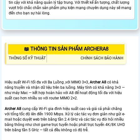
tin cậy với khả năng quản lý tập trung. Với thiết kế ấn tượng, chất lượng
vượt trội chắc chắn sản phẩm phụ kiện mạng chuyên dụng này sẽ mang
đến cho bạn sự hài lòng.
📖 THÔNG TIN SẢN PHẨM ARCHERA8
THÔNG SỐ KỸ THUẬT
CHÍNH SÁCH BẢO HÀNH
Hiệu suất Wi-Fi tối đa với Ba Luồng ,với MIMO 3×3,
Archer A8
có khả
năng truyền và nhận dữ liệu trên ba luồng. Máy tính có khả năng 3×3 —
như máy Mac — kết hợp hoàn hảo với A8 để hoạt động tối đa với hiệu
suất cao hơn nhiều so với router MIMO 2×2.
Archer A8
cung cấp Wi-Fi gia đình hiệu suất cao và giá cả phải chăng
với tổng tốc độ lên đến 1900 Mbps. Xử lý các tác vụ đơn giản như gửi e-
mail hoặc duyệt web trên băng tần 2.4 GHz và các tác vụ đòi hỏi nhiều
băng thông như chơi game trực tuyến hoặc phát trực tuyến 4K/8K UHD
trên băng tần 5 GHz — tất cả đều không có độ trễ.