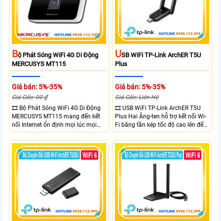
khả năng chống chịu thời tiết.
B
U
Ộ Phát Sóng WiFi 4G Di Động
SB WiFi TP-Link ArchER T5U
MERCUSYS MT115
Plus
Giá bán: 5%-35%
Giá bán: 5%-35%
Giá Gốc: 00 ₫
Giá Gốc: Liên Hệ
🎞 Bộ Phát Sóng WiFi 4G Di Động
🎞 USB WiFi TP-Link ArchER T5U
MERCUSYS MT115 mang đến kết
Plus Hai Ăng-ten hỗ trợ kết nối Wi-
nối Internet ổn định mọi lúc mọi
Fi băng tần kép tốc độ cao lên đến
nơi với tốc độ 4G LTE tải xuống lên
1300 Mbps. Hai ăng-ten ngoài kết
đến 150Mbps. Chuẩn WiFi 6
hợp công nghệ Beamforming giúp
AX300, pin 2400mAh hoạt động
tăng cường tín hiệu và vùng phủ
đến 10 giờ và khả năng kết nối
sóng. USB 3.0 cho tốc độ truyền dữ
cùng lúc 10 thiết bị
liệu nhanh. Hỗ trợ Windows 10/11
và cài đặt dễ dàng không cần đĩa
CD,bảo mật WPA3 cho quyền riêng
tư