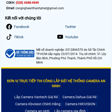
(028) 6688.4949
CSKH:
Email:
congngheanthanhphat@gmail.com
Kết nối với chúng tôi
Facebook
Twitter
Tiktok
Youtube
Mã số doanh nghiệp: 0312866570 do Sở Tài Chính
TP.HCM cấp ngày 23/07/2014. Trụ sở chính: 51 Lũy
Bán Bích, Phường Phú Thạnh, Thành Phố Hồ Chí
Minh
ĐƠN VỊ TRỰC TIẾP THI CÔNG LẮP ĐẶT HỆ THỐNG CAMERA AN
NINH
Lắp Camera Vantech Giá Rẻ
Camera Dahua Giá Rẻ
Camera Kbvision Chính Hãng
Camera HIKVISION
Camera an ninh
Lắp camera gia đình