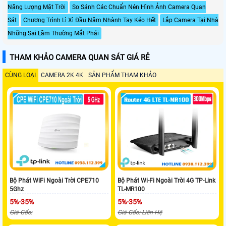
Năng Lượng Mặt Trời
So Sánh Các Chuẩn Nén Hình Ảnh Camera Quan
Sát
Chương Trình Lì Xì Đầu Năm Nhành Tay Kẻo Hết
Lắp Camera Tại Nhà
Những Sai Lầm Thường Mắt Phải
THAM KHẢO CAMERA QUAN SÁT GIÁ RẺ
CÙNG LOẠI
CAMERA 2K 4K
SẢN PHẨM THAM KHẢO
Bộ Phát WiFi Ngoài Trời CPE710
Bộ Phát Wi-Fi Ngoài Trời 4G TP-Link
5Ghz
TL-MR100
5%-35%
5%-35%
Giá Gốc:
Giá Gốc: Liên Hệ