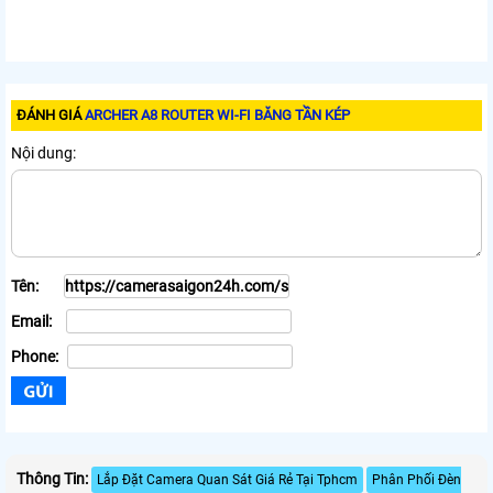
ĐÁNH GIÁ
ARCHER A8 ROUTER WI-FI BĂNG TẦN KÉP
Nội dung:
Tên:
Email:
Phone:
Thông Tin:
Lắp Đặt Camera Quan Sát Giá Rẻ Tại Tphcm
Phân Phối Đèn