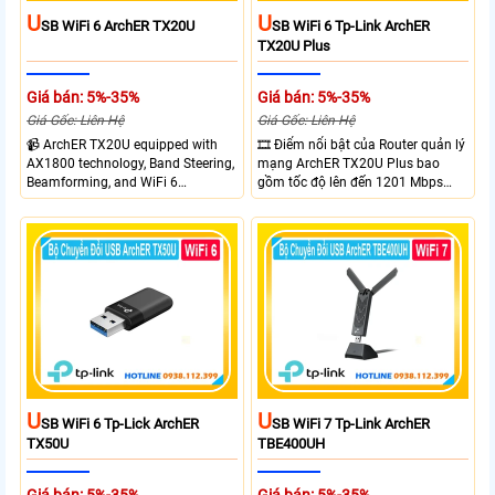
U
U
SB WiFi 6 ArchER TX20U
SB WiFi 6 Tp-Link ArchER
TX20U Plus
Giá bán: 5%-35%
Giá bán: 5%-35%
Giá Gốc: Liên Hệ
Giá Gốc: Liên Hệ
📹 ArchER TX20U equipped with
🎞 Điểm nổi bật của Router quản lý
AX1800 technology, Band Steering,
mạng ArchER TX20U Plus bao
Beamforming, and WiFi 6
gồm tốc độ lên đến 1201 Mbps
transmission. Band Steering
trên băng tần 5 GHz và 574 Mbps
technology optimizes connections,
trên băng tần 2.4 GHz. công nghệ
Beamforming enhances signal
Band Steering, Beamforming và
focus for better coverage. Upgrade
Wifi 6 cung cấp hiệu suất cao và
your network experience with
ổn định cho mạng Wi-Fi của bạn.
leading-edge features.
U
U
SB WiFi 6 Tp-Lick ArchER
SB WiFi 7 Tp-Link ArchER
TX50U
TBE400UH
Giá bán: 5%-35%
Giá bán: 5%-35%