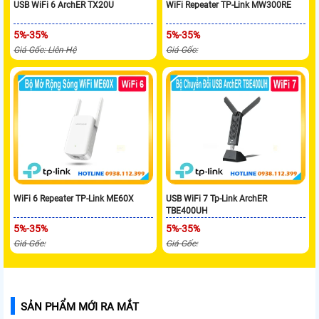
USB WiFi 6 ArchER TX20U
WiFi Repeater TP-Link MW300RE
5%-35%
5%-35%
Giá Gốc: Liên Hệ
Giá Gốc:
WiFi 6 Repeater TP-Link ME60X
USB WiFi 7 Tp-Link ArchER
TBE400UH
5%-35%
5%-35%
Giá Gốc:
Giá Gốc:
SẢN PHẨM MỚI RA MẮT