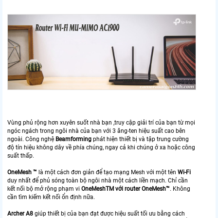
Vùng phủ rộng hơn xuyên suốt nhà bạn ,truy cập giải trí của bạn từ mọi
ngóc ngách trong ngôi nhà của bạn với 3 ăng-ten hiệu suất cao bên
ngoài. Công nghệ
Beamforming
phát hiện thiết bị và tập trung cường
độ tín hiệu không dây về phía chúng, ngay cả khi chúng ở xa hoặc công
suất thấp.
OneMesh ™
là một cách đơn giản để tạo mạng Mesh với một tên
Wi-Fi
duy nhất để phủ sóng toàn bộ ngôi nhà một cách liền mạch. Chỉ cần
kết nối bộ mở rộng phạm vi
OneMeshTM với router OneMesh™
. Không
cần tìm kiếm kết nối ổn định nữa.
Archer A8
giúp thiết bị của bạn đạt được hiệu suất tối ưu bằng cách