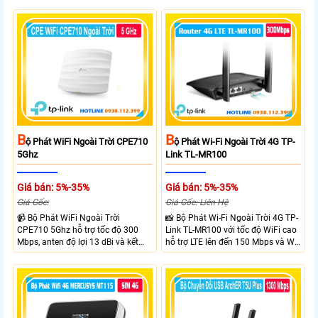
B
B
Ộ Phát WiFi Ngoài Trời CPE710
Ộ Phát Wi-Fi Ngoài Trời 4G TP-
5Ghz
Link TL-MR100
Giá bán: 5%-35%
Giá bán: 5%-35%
Giá Gốc:
Giá Gốc: Liên Hệ
📹 Bộ Phát WiFi Ngoài Trời
📸 Bộ Phát Wi-Fi Ngoài Trời 4G TP-
CPE710 5Ghz hỗ trợ tốc độ 300
Link TL-MR100 với tốc độ WiFi cao
Mbps, anten độ lợi 13 dBi và kết
hỗ trợ LTE lên đến 150 Mbps và Wi-
nối đường dài trên 10 km trong
Fi 2.4 GHz lên đến 300 Mbps với
điều kiện phù hợp. Trang bị cổng
thiết kế với vỏ chống chịu thời tiết
Ethernet Shielded 10/100 Mbps, hỗ
chuẩn IP65, chống sét ±6kV và
trợ PoE Passive, MAXtream TDMA,
chống tĩnh điện ±15kV
quản lý tập trung và phân tích
quang phổ. Chuẩn IPX5 giúp tăng