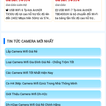
Giá Gốc: Liên Hệ
Giá Gốc:
📽 USB WiFi 6 Tp-lick ArchER
🎞 USB WiFi 7 Tp-link ArchER
TX50U độ lợi cao hỗ trợ tốc độ lên
TBE400UH là bộ chuyển đổi Wi-Fi
đến 2402 Mbps trên 5GHz và 574
ba băng tần tốc độ cao hỗ trợ
Mbps trên 2.4GHz mang đến kết
2882 Mbps trên 6GHz, 2882 Mbps
nối không dây nhanh và ổn định.
trên 5GHz và 688 Mbps trên
Tích hợp ăng-ten độ lợi cao mở
2.4GHz. Trang bị 2 ăng-ten ngoài
rộng vùng phủ, giảm độ trễ. USB
công suất cao, kết nối USB 3.0, đi
3.0 tốc độ cao hỗ trợ truyền tải dữ
kèm đế cắm và cáp nối dài. Phù
TIN TỨC CAMERA MỚI NHẤT
liệu nhanh, kết hợp WPA3 tăng
hợp nâng cấp kết nối không dây
cường bảo mật.
tốc độ cao cho máy tính.
Lắp Camera Wifi Giá Rẻ
Loại Camera Wifi Gia Đình Giá Rẻ - Chống Trộm Tốt
Các Camera Wifi Tốt Nhất Hiện Nay
Cs-H4 3Mp: Camera Wifi Ezviz Trong Nhà Thông Minh
Giới Thiệu Camera Wifi Dh-H2c
Dh-H2ae Camera Wifi Giá Rẻ Chính Hãng