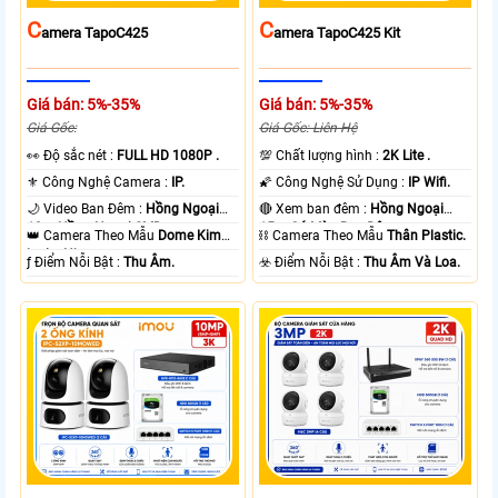
C
C
Amera TapoC425
Amera TapoC425 Kit
Giá bán: 5%-35%
Giá bán: 5%-35%
Giá Gốc:
Giá Gốc: Liên Hệ
️👀 Độ sắc nét :
FULL HD 1080P .
💯 Chất lượng hình :
2K Lite .
⚜️ Công Nghệ Camera :
IP.
🌠 Công Nghệ Sử Dụng :
IP Wifi.
🌙 Video Ban Đêm :
Hồng Ngoại
🔴 Xem ban đêm :
Hồng Ngoại
10m Hồng Ngoại SMD.
15m Có Màu Ban Ðêm.
👑 Camera Theo Mẫu
Dome Kim
⛓ Camera Theo Mẫu
Thân Plastic.
loại + Nhựa.
️ƒ Điểm Nỗi Bật :
Thu Âm.
️☣️ Điểm Nỗi Bật :
Thu Âm Và Loa.