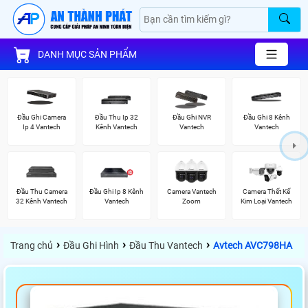
DANH MỤC SẢN PHẨM
Đầu Ghi Camera
Đầu Thu Ip 32
Đầu Ghi NVR
Đầu Ghi 8 Kênh
Ip 4 Vantech
Kênh Vantech
Vantech
Vantech
Đầu Thu Camera
Đầu Ghi Ip 8 Kênh
Camera Vantech
Camera Thết Kế
32 Kênh Vantech
Vantech
Zoom
Kim Loại Vantech
›
›
›
Trang chủ
Đầu Ghi Hình
Đầu Thu Vantech
Avtech AVC798HA