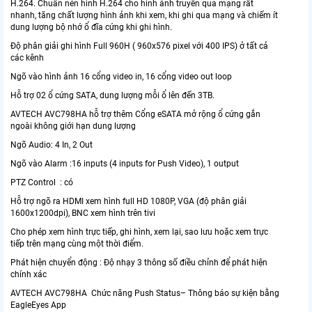
H.264. Chuẩn nén hình H.264 cho hình ảnh truyền qua mạng rất
nhanh, tăng chất lượng hình ảnh khi xem, khi ghi qua mạng và chiếm ít
dung lượng bộ nhớ ổ đĩa cứng khi ghi hình.
Độ phân giải ghi hình Full 960H ( 960x576 pixel với 400 IPS) ở tất cả
các kênh
Ngõ vào hình ảnh 16 cổng video in, 16 cổng video out loop
Hỗ trợ 02 ổ cứng SATA, dung lượng mỗi ổ lên đến 3TB.
AVTECH AVC798HA hỗ trợ thêm Cổng eSATA mở rộng ổ cứng gắn
ngoài không giới hạn dung lượng
Ngõ Audio: 4 In, 2 Out
Ngõ vào Alarm :16 inputs (4 inputs for Push Video), 1 output
PTZ Control : có
Hỗ trợ ngõ ra HDMI xem hình full HD 1080P, VGA (độ phân giải
1600x1200dpi), BNC xem hình trên tivi
Cho phép xem hình trực tiếp, ghi hình, xem lại, sao lưu hoặc xem trực
tiếp trên mạng cùng một thời điểm.
Phát hiện chuyển động : Độ nhạy 3 thông số điều chỉnh để phát hiện
chính xác
AVTECH AVC798HA Chức năng Push Status– Thông báo sự kiện bằng
EagleEyes App