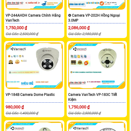
VP-244AHDH Camera Chính Hãng
❂ Camera VP-202H Hồng Ngoại
VanTech
3.0MP
1,750,000 ₫
2,086,000 ₫
Giá Gốc: 2,500,000 ₫
Giá Gốc: 2,980,000 ₫
VP-184B Camera Dome Plastic
Camera VanTech VP-183C Tiết
Kiệm
980,000 ₫
1,750,000 ₫
Giá Gốc: 1,400,000 ₫
Giá Gốc: 2,500,000 ₫