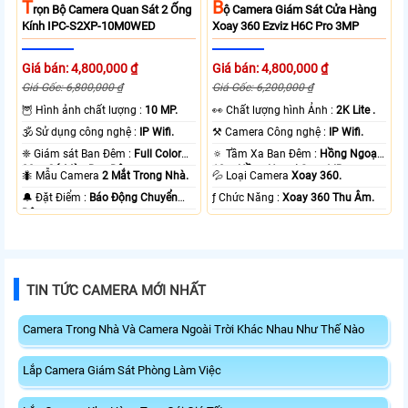
T
B
Rọn Bộ Camera Quan Sát 2 Ống
Ộ Camera Giám Sát Cửa Hàng
Kính IPC-S2XP-10M0WED
Xoay 360 Ezviz H6C Pro 3MP
Giá bán: 4,800,000 ₫
Giá bán: 4,800,000 ₫
Giá Gốc: 6,800,000 ₫
Giá Gốc: 6,200,000 ₫
🦉 Hình ảnh chất lượng :
10 MP.
️👀 Chất lượng hình Ảnh :
2K Lite .
🕉️ Sử dụng công nghệ :
IP Wifi.
⚒ Camera Công nghệ :
IP Wifi.
❈ Giám sát Ban Đêm :
Full Color
🔅 Tầm Xa Ban Đêm :
Hồng Ngoại
20m Có Màu Ban Ðêm.
10m Hồng Ngoại Smart IR.
🐜 Mẫu Camera
2 Mắt Trong Nhà.
💦 Loại Camera
Xoay 360.
️🔔 Đặt Điểm :
Báo Động Chuyển
️ƒ Chức Năng :
Xoay 360 Thu Âm.
Động.
TIN TỨC CAMERA MỚI NHẤT
Camera Trong Nhà Và Camera Ngoài Trời Khác Nhau Như Thế Nào
Lắp Camera Giám Sát Phòng Làm Việc