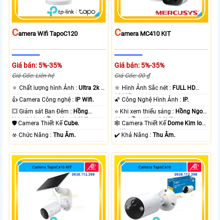
C
C
Amera Wifi TapoC120
Amera MC410 KIT
Giá bán: 5%-35%
Giá bán: 5%-35%
Giá Gốc: Liên hệ
Giá Gốc: 00 ₫
🔅 Chất lượng hình Ảnh :
Ultra 2k +
🔆 Hình Ảnh Sắc nét :
FULL HD
.
1080P .
👍 Camera Công nghệ :
IP Wifi.
🌠 Công Nghệ Hình Ảnh :
IP.
💥 Giám sát Ban Đêm :
Hồng
⭐ Khi xem thiếu sáng :
Hồng Ngoại
Ngoại 10m Hồng Ngoại SMD.
10m Hồng Ngoại SMD.
🛡 Camera Thiết Kế
Cube.
🕸️ Camera Thiết Kế
Dome Kim loại
+ Nhựa.
️☣️ Chức Năng :
Thu Âm.
️✔️ Khả Năng :
Thu Âm.