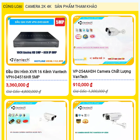
CÙNG LOẠI
CAMERA 2K 4K
SẢN PHẨM THAM KHẢO
VP-254AHDH Camera Chất Lượng
Đầu Ghi Hình XVR 16 Kênh Vantech
VanTech
VPH-D4516HR 5MP
910,000 ₫
3,360,000 ₫
Giá Gốc: 1,300,000 ₫
Giá Gốc: 4,800,000 ₫