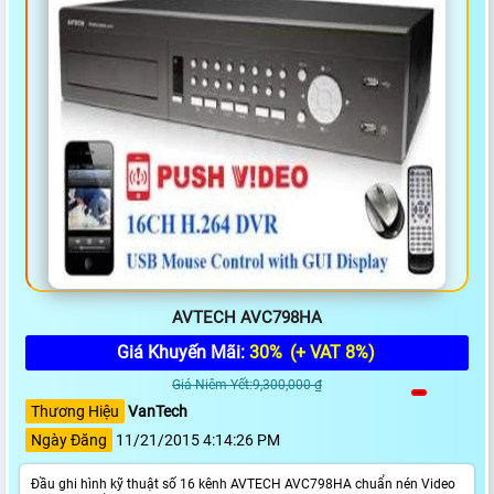
AVTECH AVC798HA
Giá Khuyến Mãi:
30%
(+ VAT 8%)
Giá Niêm Yết:9,300,000 ₫
Thương Hiệu
VanTech
Ngày Đăng
11/21/2015 4:14:26 PM
Đầu ghi hình kỹ thuật số 16 kênh AVTECH AVC798HA chuẩn nén Video