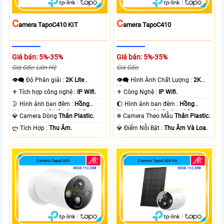
C
C
Amera TapoC410 KIT
Amera TapoC410
Giá bán: 5%-35%
Giá bán: 5%-35%
Giá Gốc: Liên Hệ
Giá Gốc:
👁️‍🗨 Độ Phân giải :
2K Lite .
👁️‍🗨 Hình Ành Chất Lượng :
2K
Lite .
⚜️ Tích hợp công nghệ :
IP Wifi.
⚜️ Công Nghệ :
IP Wifi.
🌛 Hình ảnh ban đêm :
Hồng
🌔 Hình ảnh ban đêm :
Hồng
Ngoại 10m Có Màu Ban Ðêm.
Ngoại 10m Có Màu Ban Ðêm.
💎 Camera Dòng
Thân Plastic.
❄ Camera Theo Mẫu
Thân Plastic.
️ლ Tích Hợp :
Thu Âm.
️💎 Điểm Nỗi Bật :
Thu Âm Và Loa.