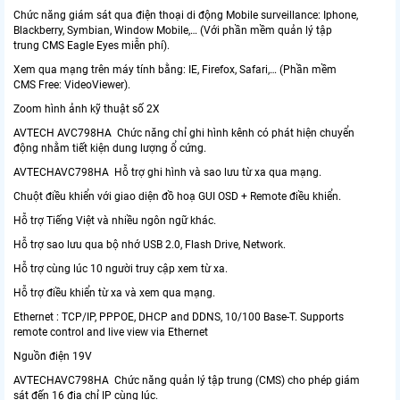
Chức năng giám sát qua điện thoại di động Mobile surveillance: Iphone,
Blackberry, Symbian, Window Mobile,… (Với phần mềm quản lý tập
trung CMS Eagle Eyes miễn phí).
Xem qua mạng trên máy tính bằng: IE, Firefox, Safari,… (Phần mềm
CMS Free: VideoViewer).
Zoom hình ảnh kỹ thuật số 2X
AVTECH AVC798HA Chức năng chỉ ghi hình kênh có phát hiện chuyển
động nhằm tiết kiện dung lượng ổ cứng.
AVTECHAVC798HA Hỗ trợ ghi hình và sao lưu từ xa qua mạng.
Chuột điều khiển với giao diện đồ hoạ GUI OSD + Remote điều khiển.
Hỗ trợ Tiếng Việt và nhiều ngôn ngữ khác.
Hỗ trợ sao lưu qua bộ nhớ USB 2.0, Flash Drive, Network.
Hỗ trợ cùng lúc 10 người truy cập xem từ xa.
Hỗ trợ điều khiển từ xa và xem qua mạng.
Ethernet : TCP/IP, PPPOE, DHCP and DDNS, 10/100 Base-T. Supports
remote control and live view via Ethernet
Nguồn điện 19V
AVTECHAVC798HA Chức năng quản lý tập trung (CMS) cho phép giám
sát đến 16 địa chỉ IP cùng lúc.