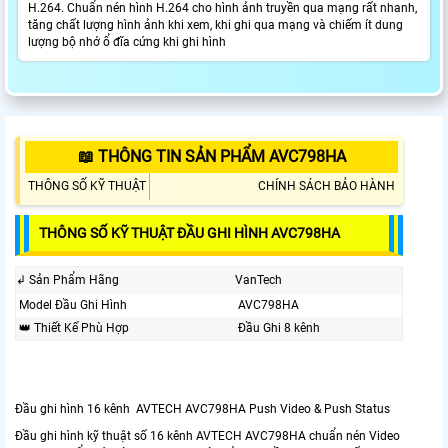
H.264. Chuẩn nén hình H.264 cho hình ảnh truyền qua mạng rất nhanh,
tăng chất lượng hình ảnh khi xem, khi ghi qua mạng và chiếm ít dung
lượng bộ nhớ ổ đĩa cứng khi ghi hình
📖 THÔNG TIN SẢN PHẨM AVC798HA
THÔNG SỐ KỸ THUẬT
CHÍNH SÁCH BẢO HÀNH
THÔNG SỐ KỸ THUẬT ĐẦU GHI HÌNH AVC798HA
↲ Sản Phẩm Hãng
VanTech
Model Đầu Ghi Hình
AVC798HA
👑 Thiết Kế Phù Hợp
Đầu Ghi 8 kênh
Đầu ghi hình 16 kênh AVTECH AVC798HA Push Video & Push Status
Đầu ghi hình kỹ thuật số 16 kênh AVTECH AVC798HA chuẩn nén Video