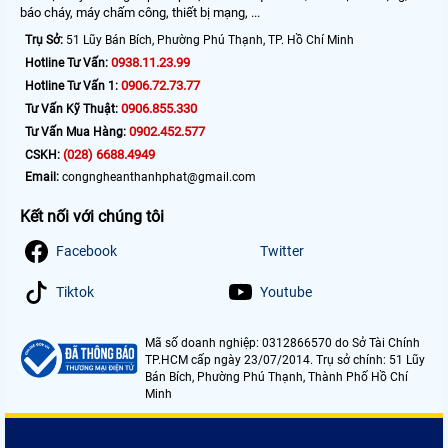
báo cháy, máy chấm công, thiết bị mạng, ...
Trụ Sở:
51 Lũy Bán Bích, Phường Phú Thạnh, TP. Hồ Chí Minh
0938.11.23.99
Hotline Tư Vấn:
0906.72.73.77
Hotline Tư Vấn 1:
0906.855.330
Tư Vấn Kỹ Thuật:
0902.452.577
Tư Vấn Mua Hàng:
(028) 6688.4949
CSKH:
Email:
congngheanthanhphat@gmail.com
Kết nối với chúng tôi
Facebook
Twitter
Tiktok
Youtube
Mã số doanh nghiệp: 0312866570 do Sở Tài Chính
TP.HCM cấp ngày 23/07/2014. Trụ sở chính: 51 Lũy
Bán Bích, Phường Phú Thạnh, Thành Phố Hồ Chí
Minh