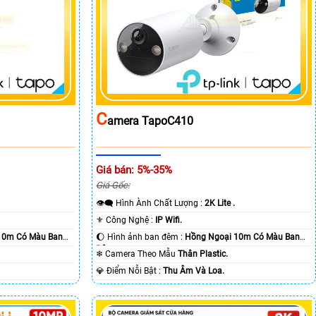
C
Amera TapoC410
Giá bán: 5%-35%
Giá Gốc:
👁️‍🗨 Hình Ành Chất Lượng :
2K Lite .
⚜️ Công Nghệ :
IP Wifi.
10m Có Màu Ban
🌔 Hình ảnh ban đêm :
Hồng Ngoại 10m Có Màu Ban
Ðêm.
❄ Camera Theo Mẫu
Thân Plastic.
️💎 Điểm Nỗi Bật :
Thu Âm Và Loa.