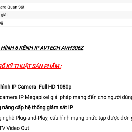
era Quan Sát
 giải
ng
 HÌNH 6 KÊNH IP AVTECH AVH306Z
Ố KỸ THUẬT SẢN PHẨM :
i hình IP Camera Full HD 1080p
 camera IP Megapixel giải pháp mang đến cho người dùng h
g nâng cấp hệ thống giám sát IP
ng nghệ Plug-and-Play, cấu hình mạng phức tạp được đơn 
 TV Video Out