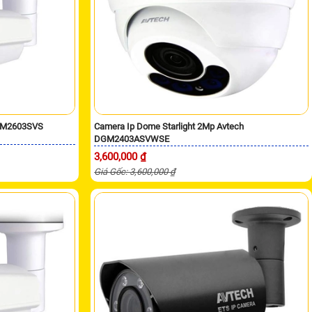
DGM2603SVS
Camera Ip Dome Starlight 2Mp Avtech
DGM2403ASVWSE
3,600,000 ₫
Giá Gốc: 3,600,000 ₫