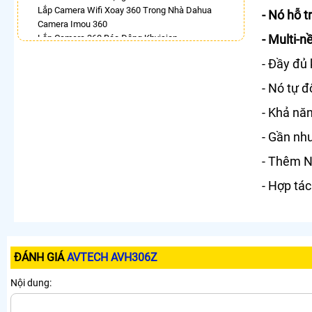
Lắp Camera Wifi Xoay 360 Trong Nhà Dahua
- Nó hỗ 
Camera Imou 360
- Multi-n
Lắp Camera 360 Báo Động Kbvision
Camera Ezviz Xoay 360 Trong Nhà
- Đầy đủ
Lắp Camera Imou Xoay 360 Trong Nhà
Lắp Camera Samsung Xoay 360
- Nó tự đ
Camera Xoay 360 Hikvision
- Khả năn
LẮP CAMERA THEO NHU CẦU
- Gần như
Lắp Camera Văn Phòng Giá Rẻ
Lắp Camera Nhà Xưởng Giá Rẻ
- Thêm N
Lắp Camera Gia Đình Giá Rẻ
Lắp Camera Kho Hàng Giá Rẻ
- Hợp tác
Lắp Camera Cửa Hàng Giá Rẻ
Lắp Camera Wifi Giá Rẻ Chính Hãng
Lắp Camera Công Trình Giá Rẻ
Camera 360 Giá Rẻ
ĐÁNH GIÁ
AVTECH AVH306Z
Nội dung: