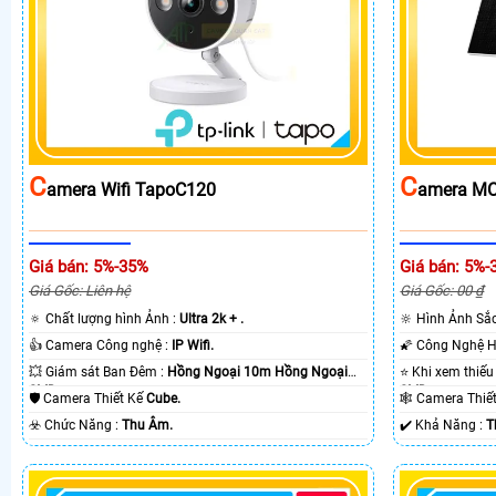
C
C
Amera Wifi TapoC120
Amera MC
Giá bán: 5%-35%
Giá bán: 5%-
Giá Gốc: Liên hệ
Giá Gốc: 00 ₫
🔅 Chất lượng hình Ảnh :
Ultra 2k + .
🔆 Hình Ảnh Sắ
👍 Camera Công nghệ :
IP Wifi.
💥 Giám sát Ban Đêm :
Hồng Ngoại 10m Hồng Ngoại
SMD.
SMD.
🛡 Camera Thiết Kế
Cube.
🕸️ Camera Thi
️☣️ Chức Năng :
Thu Âm.
️✔️ Khả Năng :
T