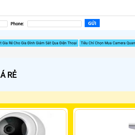
Phone:
 Gia Rẻ Cho Gia Đình Giám Sát Qua Điện Thoại
Tiêu Chí Chọn Mua Camera Quan 
Á RẺ