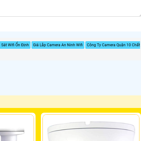
Sát Wifi Ổn Định
Giá Lắp Camera An Ninh Wifi
Công Ty Camera Quận 10 Chất