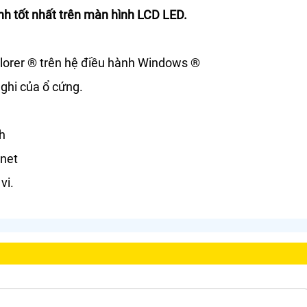
nh tốt nhất trên màn hình LCD LED.
xplorer ® trên hệ điều hành Windows ®
 ghi của ổ cứng.
ch
rnet
vi.