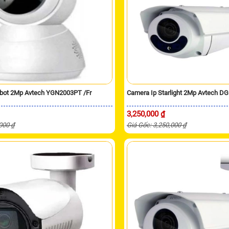
obot 2Mp Avtech YGN2003PT /Fr
Camera Ip Starlight 2Mp Avtech 
3,250,000 ₫
,000 ₫
Giá Gốc: 3,250,000 ₫