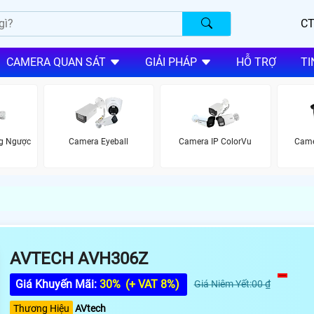
CT
CAMERA QUAN SÁT
GIẢI PHÁP
HỖ TRỢ
TI
g Ngược
Camera Eyeball
Camera IP ColorVu
Came
AVTECH AVH306Z
Giá Khuyến Mãi:
30%
(+ VAT 8%)
Giá Niêm Yết:00 ₫
Thương Hiệu
AVtech