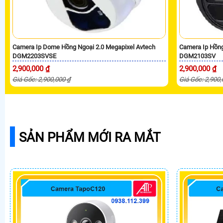
Camera Ip Dome Hồng Ngoại 2.0 Megapixel Avtech
Camera Ip Hồng
DGM2203SVSE
DGM2103SV
2,900,000 ₫
2,900,000 ₫
Giá Gốc: 2,900,000 ₫
Giá Gốc: 2,900
SẢN PHẨM MỚI RA MẮT