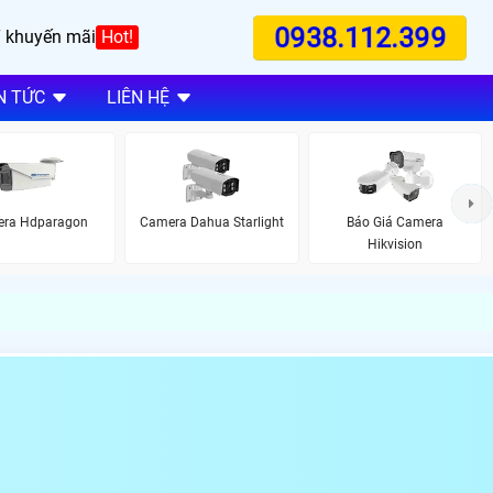
0938.112.399
 khuyến mãi
Hot!
N TỨC
LIÊN HỆ
ra Hdparagon
Camera Dahua Starlight
Báo Giá Camera
Hikvision