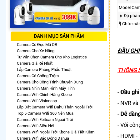
Model Cam
☀️ Độ phân
🎙 Chức nă
DANH MỤC SẢN PHẨM
Camera Có Đọc Mã QR
ĐẦU GHI
Camera Cho Xe Nâng
Tư Vấn Chọn Camera Cho Kho Logistics
Camera Giá Rẻ Nhất
THÔNG S
Lắp Camera Phòng Phẩu Thuật
Camera Có Chống Trộm
Camera Cho Công Trình Chuyên Dụng
Camera Nhìn Màn Hình Máy Tính
- Đầu gh
Camera Wifi Chính Hãng Kbone
Camera Wifi Visioncop
- NVR và
Lắp Đặt Camera Wifi Dahu Thân Ngoài Trời
- Dễ dàn
Top 5 Camera Wifi 360 Nên Mua
Camera Wifi Ebitcam Ngoài Trời
- Với cô
Camera Wifi Siêu Nét
Camera Wifi Ngoài Trời Kbone Giá Tiết Kiệm
- HDMI -
Camera Wifi Báo Động Dahua