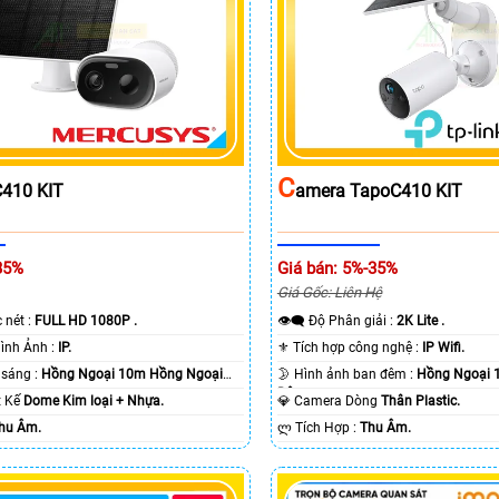
C
410 KIT
Amera TapoC410 KIT
35%
Giá bán: 5%-35%
Giá Gốc: Liên Hệ
c nét :
FULL HD 1080P .
👁️‍🗨 Độ Phân giải :
2K Lite .
🌠 Công Nghệ Hình Ảnh :
IP.
⚜️ Tích hợp công nghệ :
IP Wifi.
⭐ Khi xem thiếu sáng :
Hồng Ngoại 10m Hồng Ngoại
🌛 Hình ảnh ban đêm :
Hồng Ngoại 
Ðêm.
ết Kế
Dome Kim loại + Nhựa.
💎 Camera Dòng
Thân Plastic.
hu Âm.
️ლ Tích Hợp :
Thu Âm.