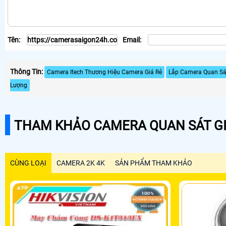
Tên:
Email:
Thông Tin:
Camera Itech Thương Hiệu Camera Giá Rẻ
Lắp Camera Quan Sát
Lượng
THAM KHẢO CAMERA QUAN SÁT GI
CÙNG LOẠI
CAMERA 2K 4K
SẢN PHẨM THAM KHẢO