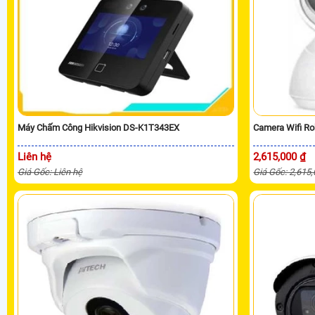
Máy Chấm Công Hikvision DS-K1T343EX
Camera Wifi R
Liên hệ
2,615,000 ₫
Giá Gốc: Liên hệ
Giá Gốc: 2,615