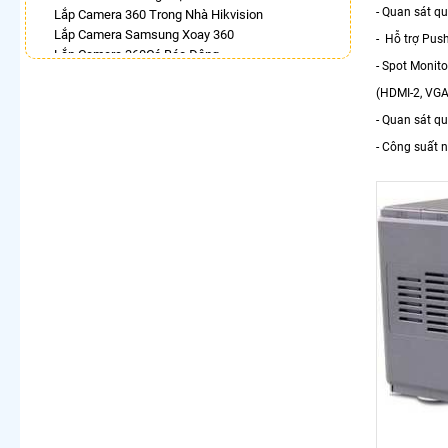
- Quan sát q
Lắp Camera 360 Trong Nhà Hikvision
Lắp Camera Samsung Xoay 360
- Hỗ trợ Pus
Lắp Camera 360Có Báo Động
- Spot Monito
Camera 360 Báo Động Kbvision
(HDMI-2, VG
Lắp Camera Wifi Xoay 360 Imou Ngoài Trời
Camera Dahua Xoay 360 Độ
- Quan sát q
Lắp Camera Xoay 360 Toàn Cảnh
- Công suất 
Camera Wifi Hikvision Ngoài Trời 360
LẮP CAMERA THEO NHU CẦU
Lắp Camera Văn Phòng Giá Rẻ
Lắp Camera Nhà Xưởng Giá Rẻ
Lắp Camera Gia Đình Giá Rẻ
Lắp Camera Kho Hàng Giá Rẻ
Lắp Camera Cửa Hàng Giá Rẻ
Lắp Camera Wifi Giá Rẻ Chính Hãng
Lắp Camera Công Trình Giá Rẻ
Camera 360 Giá Rẻ