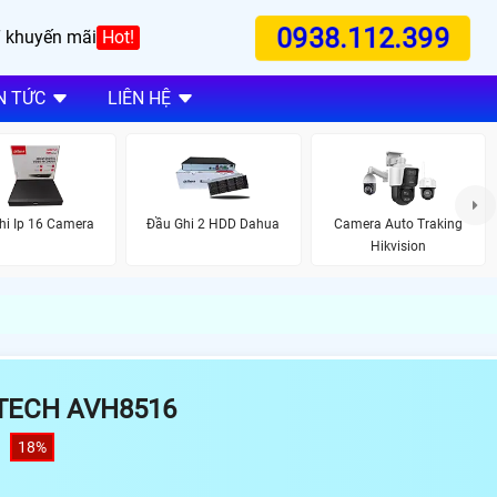
0938.112.399
 khuyến mãi
Hot!
N TỨC
LIÊN HỆ
hi Ip 16 Camera
Đầu Ghi 2 HDD Dahua
Camera Auto Traking
Hikvision
VTECH AVH8516
18%