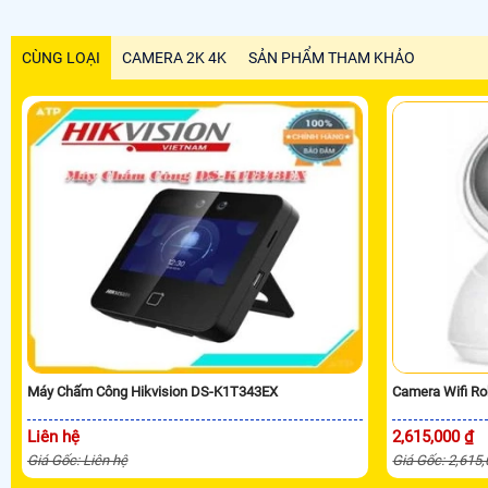
CÙNG LOẠI
CAMERA 2K 4K
SẢN PHẨM THAM KHẢO
Máy Chấm Công Hikvision DS-K1T343EX
Camera Wifi R
Liên hệ
2,615,000 ₫
Giá Gốc: Liên hệ
Giá Gốc: 2,615