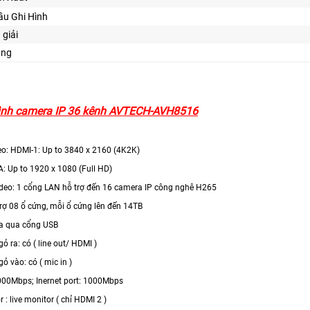
ầu Ghi Hình
 giải
ăng
ình camera IP 36 kênh AVTECH-AVH8516
deo: HDMI-1: Up to 3840 x 2160 (4K2K)
: Up to 1920 x 1080 (Full HD)
ideo: 1 cổng LAN hỗ trợ đến 16 camera IP công nghê H265
trợ 08 ổ cứng, mỗi ổ cứng lên đến 14TB
đĩa qua cổng USB
ỏ ra: có ( line out/ HDMI )
ỏ vào: có ( mic in )
1000Mbps; Inernet port: 1000Mbps
 : live monitor ( chỉ HDMI 2 )