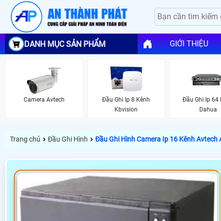
GIỚI THIỆU
DANH MỤC SẢN PHẨM
Camera Avtech
Đầu Ghi Ip 8 Kênh
Đầu Ghi Ip 64
Kbvision
Dahua
›
›
Trang chủ
Đầu Ghi Hình
Đầu Ghi Hình Camera Ip 16 Kênh Avtech