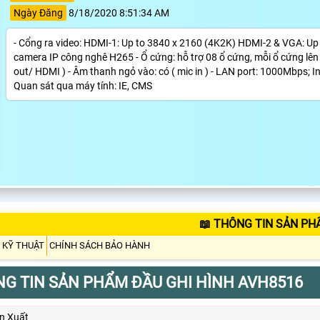
Ngày Đăng
8/18/2020 8:51:34 AM
- Cổng ra video: HDMI-1: Up to 3840 x 2160 (4K2K) HDMI-2 & VGA: Up 
camera IP công nghê H265 - Ổ cứng: hỗ trợ 08 ổ cứng, mỗi ổ cứng lên 
out/ HDMI ) - Âm thanh ngỏ vào: có ( mic in ) - LAN port: 1000Mbps; In
Quan sát qua máy tính: IE, CMS
📖 THÔNG TIN SẢN PH
 KỸ THUẬT
CHÍNH SÁCH BẢO HÀNH
G TIN SẢN PHẨM ĐẦU GHI HÌNH AVH8516
n Xuất