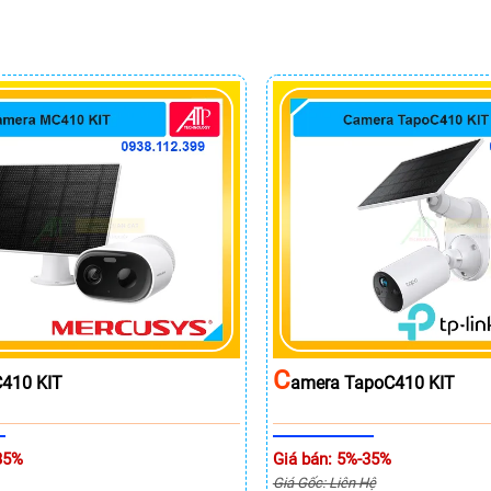
C
410 KIT
Amera TapoC410 KIT
35%
Giá bán: 5%-35%
Giá Gốc: Liên Hệ