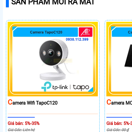
SẢN PHẨM MỚI RA MẮT
C
C
Amera Wifi TapoC120
Amera MC
Giá bán: 5%-35%
Giá bán: 5%-
Giá Gốc: Liên hệ
Giá Gốc: 00 ₫