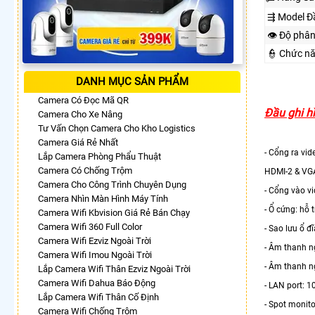
⇶ Model Đ
👁 Độ phân
👮 Chức n
DANH MỤC SẢN PHẨM
Camera Có Đọc Mã QR
Đầu ghi h
Camera Cho Xe Nâng
Tư Vấn Chọn Camera Cho Kho Logistics
Camera Giá Rẻ Nhất
- Cổng ra vi
Lắp Camera Phòng Phẩu Thuật
Camera Có Chống Trộm
HDMI-2 & VGA
Camera Cho Công Trình Chuyên Dụng
- Cổng vào v
Camera Nhìn Màn Hình Máy Tính
- Ổ cứng: hỗ 
Camera Wifi Kbvision Giá Rẻ Bán Chạy
Camera Wifi 360 Full Color
- Sao lưu ổ 
Camera Wifi Ezviz Ngoài Trời
- Âm thanh ng
Camera Wifi Imou Ngoài Trời
- Âm thanh ng
Lắp Camera Wifi Thân Ezviz Ngoài Trời
Camera Wifi Dahua Báo Động
- LAN port: 
Lắp Camera Wifi Thân Cố Định
- Spot monitor
Camera Wifi Chống Trộm