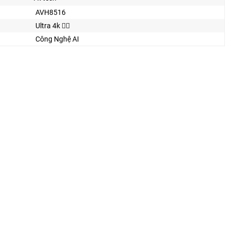
AVH8516
Ultra 4k 👍🏾
Công Nghệ AI