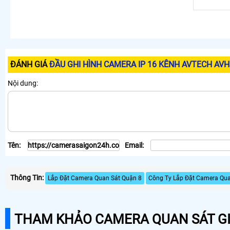
ĐÁNH GIÁ
ĐẦU GHI HÌNH CAMERA IP 16 KÊNH AVTECH AV
Nội dung:
Tên:
Email:
Thông Tin:
Lắp Đặt Camera Quan Sát Quận 8
Công Ty Lắp Đặt Camera Qua
THAM KHẢO CAMERA QUAN SÁT GI