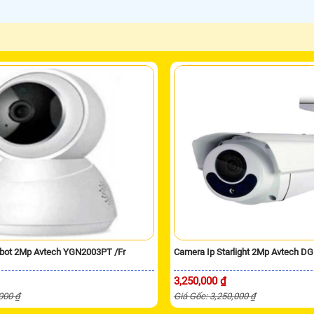
obot 2Mp Avtech YGN2003PT /Fr
Camera Ip Starlight 2Mp Avtech 
3,250,000 ₫
,000 ₫
Giá Gốc: 3,250,000 ₫