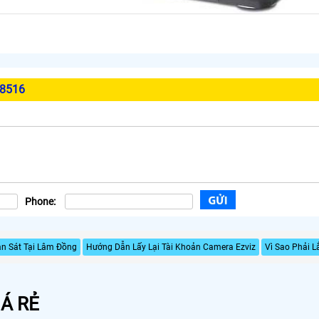
H8516
Phone:
n Sát Tại Lâm Đồng
Hướng Dẫn Lấy Lại Tài Khoản Camera Ezviz
Vì Sao Phải 
Á RẺ