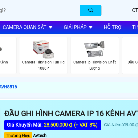
CT
CAMERA QUAN SÁT
GIẢI PHÁP
HỖ TRỢ
TI
 Kênh
Camera Hikvision Full Hd
Camera Ip Hikvision Chất
Đầu G
1080P
Lượng
 AVH8516
ĐẦU GHI HÌNH CAMERA IP 16 KÊNH A
Giá Khuyến Mãi:
28,500,000 ₫
(+ VAT 8%)
Giá Niêm Yết:00 ₫
Thương Hiệu
AVtech