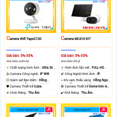
C
C
Amera Wifi TapoC120
Amera MC410 KIT
Giá bán: 5%-35%
Giá bán: 5%-35%
Giá Gốc: Liên hệ
Giá Gốc: 00 ₫
🔅 Chất lượng hình Ảnh :
Ultra 2k +
🔆 Hình Ảnh Sắc nét :
FULL HD
.
1080P .
👍 Camera Công nghệ :
IP Wifi.
🌠 Công Nghệ Hình Ảnh :
IP.
💥 Giám sát Ban Đêm :
Hồng
⭐ Khi xem thiếu sáng :
Hồng Ngoại
Ngoại 10m Hồng Ngoại SMD.
10m Hồng Ngoại SMD.
🛡 Camera Thiết Kế
Cube.
🕸️ Camera Thiết Kế
Dome Kim loại
+ Nhựa.
️☣️ Chức Năng :
Thu Âm.
️✔️ Khả Năng :
Thu Âm.