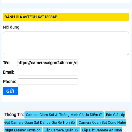
ĐÁNH GIÁ
AVTECH AVT1303AP
Nội dung:
Tên:
Email:
Phone:
Thông Tin:
Camera Giám Sát Al Thông Minh Có Ưu Điểm Gì
Báo Giá Lắp
Đặt Camera Quan Sát Dahua Giá Rẻ Trọn Bộ
Camera Quan Sát Công Nghệ
Night Breaker Kbvision
Lắp Camera Quận 12
Lắp Đặt Camera An Ninh