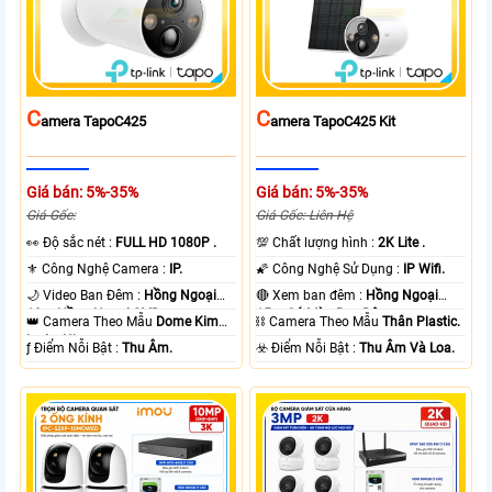
C
C
Amera TapoC425
Amera TapoC425 Kit
Giá bán: 5%-35%
Giá bán: 5%-35%
Giá Gốc:
Giá Gốc: Liên Hệ
️👀 Độ sắc nét :
FULL HD 1080P .
💯 Chất lượng hình :
2K Lite .
⚜️ Công Nghệ Camera :
IP.
🌠 Công Nghệ Sử Dụng :
IP Wifi.
🌙 Video Ban Đêm :
Hồng Ngoại
🔴 Xem ban đêm :
Hồng Ngoại
10m Hồng Ngoại SMD.
15m Có Màu Ban Ðêm.
👑 Camera Theo Mẫu
Dome Kim
⛓ Camera Theo Mẫu
Thân Plastic.
loại + Nhựa.
️ƒ Điểm Nỗi Bật :
Thu Âm.
️☣️ Điểm Nỗi Bật :
Thu Âm Và Loa.