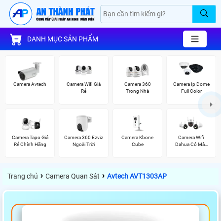
DANH MỤC SẢN PHẨM
Camera Avtech
Camera Wifi Giá
Camera 360
Camera Ip Dome
Rẻ
Trong Nhà
Full Color
Camera Tapo Giá
Camera 360 Ezviz
Camera Kbone
Camera Wifi
Rẻ Chính Hãng
Ngoài Trời
Cube
Dahua Có Màu
Ban Đêm
›
›
Trang chủ
Camera Quan Sát
Avtech AVT1303AP