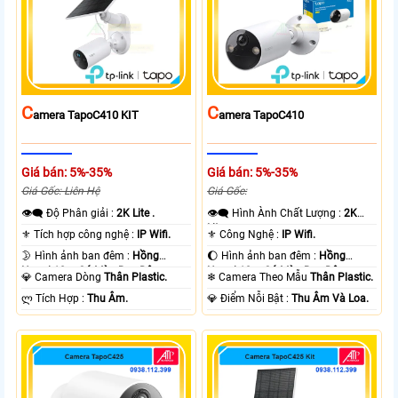
C
C
Amera TapoC410 KIT
Amera TapoC410
Giá bán: 5%-35%
Giá bán: 5%-35%
Giá Gốc: Liên Hệ
Giá Gốc:
👁️‍🗨 Độ Phân giải :
2K Lite .
👁️‍🗨 Hình Ành Chất Lượng :
2K
Lite .
⚜️ Tích hợp công nghệ :
IP Wifi.
⚜️ Công Nghệ :
IP Wifi.
🌛 Hình ảnh ban đêm :
Hồng
🌔 Hình ảnh ban đêm :
Hồng
Ngoại 10m Có Màu Ban Ðêm.
Ngoại 10m Có Màu Ban Ðêm.
💎 Camera Dòng
Thân Plastic.
❄ Camera Theo Mẫu
Thân Plastic.
️ლ Tích Hợp :
Thu Âm.
️💎 Điểm Nỗi Bật :
Thu Âm Và Loa.