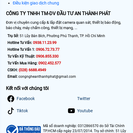
Điều kiện giao dịch chung
CÔNG TY TNHH TM-DV ĐẦU TƯ AN THÀNH PHÁT
Đơn vị chuyên cung cấp & lắp đặt camera quan sát, thiết bị báo động,
báo cháy, máy chấm công, thiết bị mạng, ...
Trụ Sở:
51 Lũy Bán Bích, Phường Phú Thạnh, TP. Hồ Chí Minh
0938.11.23.99
Hotline Tư Vấn:
0906.72.73.77
Hotline Tư Vấn 1:
0906.855.330
Tư Vấn Kỹ Thuật:
0902.452.577
Tư Vấn Mua Hàng:
(028) 6688.4949
CSKH:
Email:
congngheanthanhphat@gmail.com
Kết nối với chúng tôi
Facebook
Twitter
Tiktok
Youtube
Mã số doanh nghiệp: 0312866570 do Sở Tài Chính
TP.HCM cấp ngày 23/07/2014. Trụ sở chính: 51 Lũy