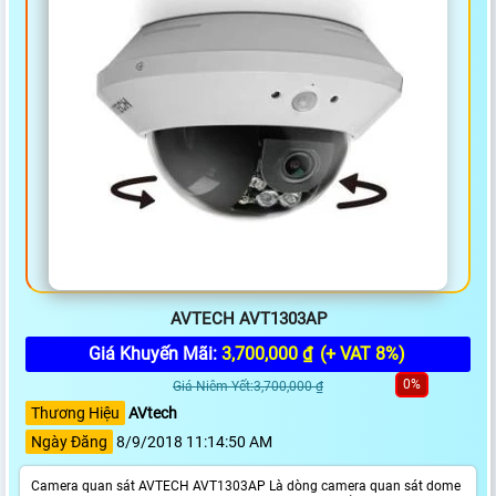
AVTECH AVT1303AP
Giá Khuyến Mãi:
3,700,000 ₫
(+ VAT 8%)
0%
Giá Niêm Yết:3,700,000 ₫
Thương Hiệu
AVtech
Ngày Đăng
8/9/2018 11:14:50 AM
Camera quan sát AVTECH AVT1303AP Là dòng camera quan sát dome