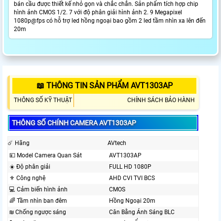
bán cầu được thiết kế nhỏ gọn và chắc chắn. Sản phẩm tích hợp chip
hình ảnh CMOS 1/2. 7 với độ phân giải hình ảnh 2. 9 Megapixel
1080p@fps có hỗ trợ led hồng ngoại bao gồm 2 led tầm nhìn xa lên đến
20m
📖 THÔNG TIN SẢN PHẨM AVT1303AP
THÔNG SỐ KỸ THUẬT
CHÍNH SÁCH BẢO HÀNH
THÔNG SỐ CHÍNH CAMERA AVT1303AP
☄️ Hãng
AVtech
💴 Model Camera Quan Sát
AVT1303AP
☀️ Độ phân giải
FULL HD 1080P
⚜️ Công nghệ
AHD CVI TVI BCS
💻 Cảm biến hình ảnh
CMOS
🌈 Tầm nhìn ban đêm
Hồng Ngoại 20m
₪ Chống ngược sáng
Cân Bằng Ánh Sáng BLC