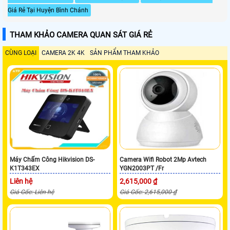
Giá Rẻ Tại Huyện Bình Chánh
THAM KHẢO CAMERA QUAN SÁT GIÁ RẺ
CÙNG LOẠI
CAMERA 2K 4K
SẢN PHẨM THAM KHẢO
Máy Chấm Công Hikvision DS-
Camera Wifi Robot 2Mp Avtech
K1T343EX
YGN2003PT /Fr
Liên hệ
2,615,000 ₫
Giá Gốc: Liên hệ
Giá Gốc: 2,615,000 ₫