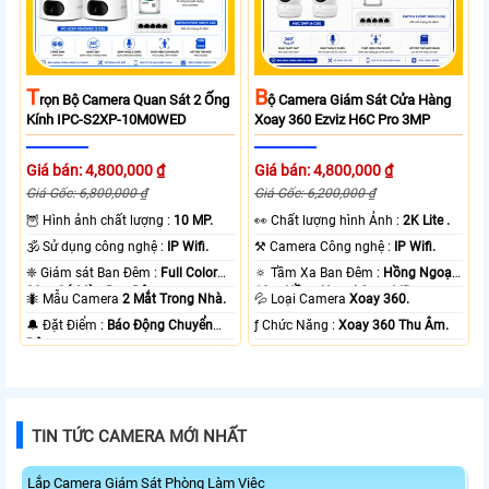
T
B
Rọn Bộ Camera Quan Sát 2 Ống
Ộ Camera Giám Sát Cửa Hàng
Kính IPC-S2XP-10M0WED
Xoay 360 Ezviz H6C Pro 3MP
Giá bán: 4,800,000 ₫
Giá bán: 4,800,000 ₫
Giá Gốc: 6,800,000 ₫
Giá Gốc: 6,200,000 ₫
🦉 Hình ảnh chất lượng :
10 MP.
️👀 Chất lượng hình Ảnh :
2K Lite .
🕉️ Sử dụng công nghệ :
IP Wifi.
⚒ Camera Công nghệ :
IP Wifi.
❈ Giám sát Ban Đêm :
Full Color
🔅 Tầm Xa Ban Đêm :
Hồng Ngoại
20m Có Màu Ban Ðêm.
10m Hồng Ngoại Smart IR.
🐜 Mẫu Camera
2 Mắt Trong Nhà.
💦 Loại Camera
Xoay 360.
️🔔 Đặt Điểm :
Báo Động Chuyển
️ƒ Chức Năng :
Xoay 360 Thu Âm.
Động.
TIN TỨC CAMERA MỚI NHẤT
Lắp Camera Giám Sát Phòng Làm Việc