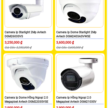
Camera Ip Starlight 2Mp Avtech
Camera Ip Dome Starlight 2Mp
DGM2603SVS
Avtech DGM2403ASVWSE
3,250,000 ₫
3,600,000 ₫
Giá Gốc: 3,250,000 ₫
Giá Gốc: 3,600,000 ₫
Camera Ip Dome Hồng Ngoại 2.0
Camera Ip Hồng Ngoại 2.0
Megapixel Avtech DGM2203SVSE
Megapixel Avtech DGM2103SV
2,900,000 ₫
2,900,000 ₫