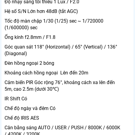
Độ nhạy sáng tối thiểu
1 Lux / F2.0
Hệ số S/N
Lớn hơn 48dB (tắt AGC)
Tốc độ màn chập
1/30 (1/25) sec ~ 1/720000
(1/600000) sec
Ống kính
f2.8mm / F1.8
Góc quan sát
118° (Horizontal) / 65° (Vertical) / 136°
(Diagonal)
Đèn hồng ngoại
2 bóng
Khoảng cách hồng ngoại
Lên đến 20m
Cảm biến PIR
Góc rộng 76°, khoảng cách xa lên đến
5m, cao 2.5m (dưới 30℃)
IR Shift
Có
Chế độ ngày và đêm
Có
Chế độ IRIS
AES
Cân bằng sáng
AUTO / USER / PUSH / 8000K / 6000K
/ 4200K / 3200K