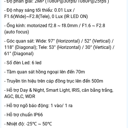
- Độ phân giải: 2MP (1080P@30fps/1080P@25fps )
- Độ nhạy sáng tối thiểu: 0.01 Lux /
F1.6(Wide)~F2.8(Tele), 0 Lux (IR LED ON)
- Ống kính: motorized f2.8 ~ f8.0mm / F1.6 ~ F2.8
(auto focus)
- Góc quan sát: Wide: 97° (Horizontal) / 52° (Vertical) /
118° (Diagonal); Tele: 53° (Horizontal) / 30° (Vertical) /
61° (Diagonal)
- Số đèn Led: 6 led
- Tầm quan sát hồng ngoại lên đến 70m
- Truyền tín hiệu trên cáp đồng trục lên đến 500m
- Hỗ trợ Day & Night, Smart Light, IRIS, cân bằng trắng,
AGC, BLC, WDR
- Hỗ trợ ngõ báo động: 1 vào/ 1 ra
- Hỗ trợ chuẩn IP66
- Nhiệt độ: -25℃ ~ 50℃