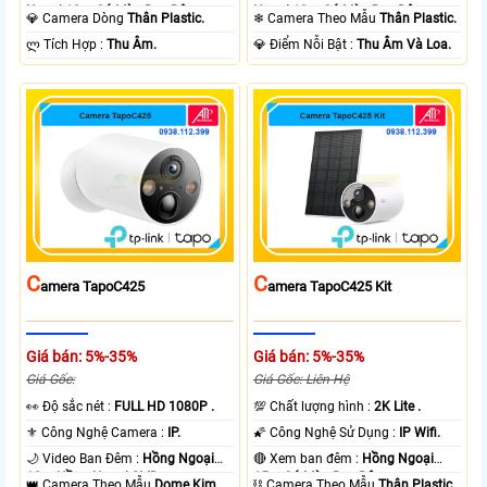
Ngoại 10m Có Màu Ban Ðêm.
Ngoại 10m Có Màu Ban Ðêm.
💎 Camera Dòng
Thân Plastic.
❄ Camera Theo Mẫu
Thân Plastic.
️ლ Tích Hợp :
Thu Âm.
️💎 Điểm Nỗi Bật :
Thu Âm Và Loa.
C
C
Amera TapoC425
Amera TapoC425 Kit
Giá bán: 5%-35%
Giá bán: 5%-35%
Giá Gốc:
Giá Gốc: Liên Hệ
️👀 Độ sắc nét :
FULL HD 1080P .
💯 Chất lượng hình :
2K Lite .
⚜️ Công Nghệ Camera :
IP.
🌠 Công Nghệ Sử Dụng :
IP Wifi.
🌙 Video Ban Đêm :
Hồng Ngoại
🔴 Xem ban đêm :
Hồng Ngoại
10m Hồng Ngoại SMD.
15m Có Màu Ban Ðêm.
👑 Camera Theo Mẫu
Dome Kim
⛓ Camera Theo Mẫu
Thân Plastic.