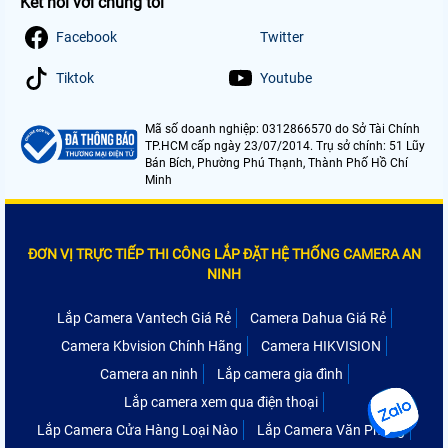
Kết nối với chúng tôi
Facebook
Twitter
Tiktok
Youtube
Mã số doanh nghiệp: 0312866570 do Sở Tài Chính
TP.HCM cấp ngày 23/07/2014. Trụ sở chính: 51 Lũy
Bán Bích, Phường Phú Thạnh, Thành Phố Hồ Chí
Minh
ĐƠN VỊ TRỰC TIẾP THI CÔNG LẮP ĐẶT HỆ THỐNG CAMERA AN
NINH
Lắp Camera Vantech Giá Rẻ
Camera Dahua Giá Rẻ
Camera Kbvision Chính Hãng
Camera HIKVISION
Camera an ninh
Lắp camera gia đình
Lắp camera xem qua điện thoại
Lắp Camera Cửa Hàng Loại Nào
Lắp Camera Văn Phòng