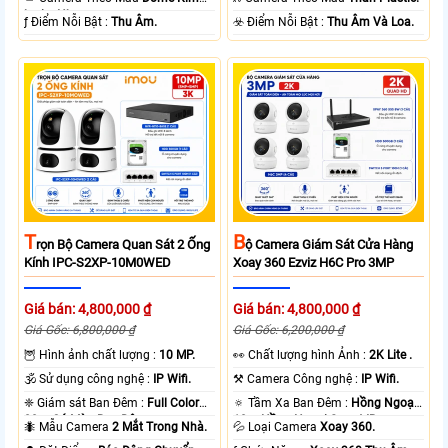
loại + Nhựa.
️ƒ Điểm Nỗi Bật :
Thu Âm.
️☣️ Điểm Nỗi Bật :
Thu Âm Và Loa.
T
B
Rọn Bộ Camera Quan Sát 2 Ống
Ộ Camera Giám Sát Cửa Hàng
Kính IPC-S2XP-10M0WED
Xoay 360 Ezviz H6C Pro 3MP
Giá bán: 4,800,000 ₫
Giá bán: 4,800,000 ₫
Giá Gốc: 6,800,000 ₫
Giá Gốc: 6,200,000 ₫
🦉 Hình ảnh chất lượng :
10 MP.
️👀 Chất lượng hình Ảnh :
2K Lite .
🕉️ Sử dụng công nghệ :
IP Wifi.
⚒ Camera Công nghệ :
IP Wifi.
❈ Giám sát Ban Đêm :
Full Color
🔅 Tầm Xa Ban Đêm :
Hồng Ngoại
20m Có Màu Ban Ðêm.
10m Hồng Ngoại Smart IR.
🐜 Mẫu Camera
2 Mắt Trong Nhà.
💦 Loại Camera
Xoay 360.