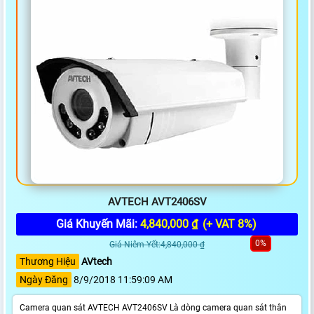
AVTECH AVT2406SV
Giá Khuyến Mãi:
4,840,000 ₫
(+ VAT 8%)
0%
Giá Niêm Yết:4,840,000 ₫
Thương Hiệu
AVtech
Ngày Đăng
8/9/2018 11:59:09 AM
Camera quan sát AVTECH AVT2406SV Là dòng camera quan sát thân