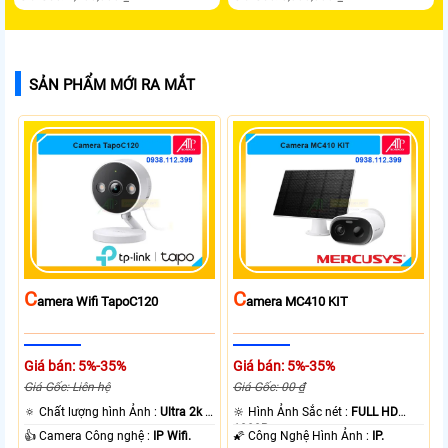
SẢN PHẨM MỚI RA MẮT
C
C
Amera Wifi TapoC120
Amera MC410 KIT
Giá bán: 5%-35%
Giá bán: 5%-35%
Giá Gốc: Liên hệ
Giá Gốc: 00 ₫
🔅 Chất lượng hình Ảnh :
Ultra 2k +
🔆 Hình Ảnh Sắc nét :
FULL HD
.
1080P .
👍 Camera Công nghệ :
IP Wifi.
🌠 Công Nghệ Hình Ảnh :
IP.