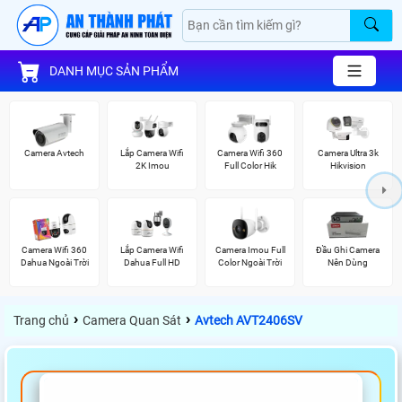
DANH MỤC SẢN PHẨM
Camera Avtech
Lắp Camera Wifi
Camera Wifi 360
Camera Ultra 3k
2K Imou
Full Color Hik
Hikvision
Camera Wifi 360
Lắp Camera Wifi
Camera Imou Full
Đầu Ghi Camera
Dahua Ngoài Trời
Dahua Full HD
Color Ngoài Trời
Nên Dùng
›
›
Trang chủ
Camera Quan Sát
Avtech AVT2406SV