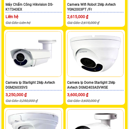
Máy Chấm Công Hikvision DS-
Camera Wifi Robot 2Mp Avtech
K1T343EX
YGN2003PT /Fr
Liên hệ
2,615,000 ₫
Giá Gốc: Liên hệ
Giá Gốc: 2,615,000 ₫
Camera Ip Starlight 2Mp Avtech
Camera Ip Dome Starlight 2Mp
DGM2603SVS
Avtech DGM2403ASVWSE
3,250,000 ₫
3,600,000 ₫
Giá Gốc: 3,250,000 ₫
Giá Gốc: 3,600,000 ₫