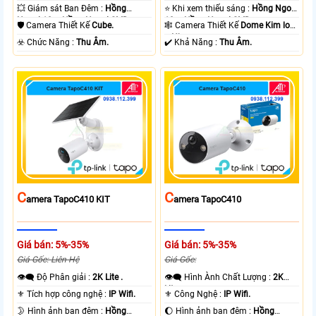
💥 Giám sát Ban Đêm :
Hồng
⭐ Khi xem thiếu sáng :
Hồng Ngoại
Ngoại 10m Hồng Ngoại SMD.
10m Hồng Ngoại SMD.
🛡 Camera Thiết Kế
Cube.
🕸️ Camera Thiết Kế
Dome Kim loại
+ Nhựa.
️☣️ Chức Năng :
Thu Âm.
️✔️ Khả Năng :
Thu Âm.
C
C
Amera TapoC410 KIT
Amera TapoC410
Giá bán: 5%-35%
Giá bán: 5%-35%
Giá Gốc: Liên Hệ
Giá Gốc:
👁️‍🗨 Độ Phân giải :
2K Lite .
👁️‍🗨 Hình Ành Chất Lượng :
2K
Lite .
⚜️ Tích hợp công nghệ :
IP Wifi.
⚜️ Công Nghệ :
IP Wifi.
🌛 Hình ảnh ban đêm :
Hồng
🌔 Hình ảnh ban đêm :
Hồng