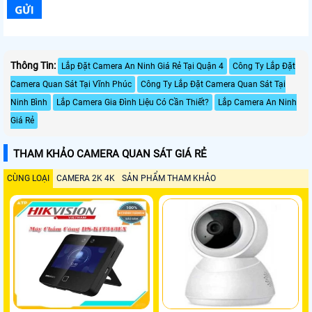
Thông Tin:
Lắp Đặt Camera An Ninh Giá Rẻ Tại Quận 4
Công Ty Lắp Đặt
Camera Quan Sát Tại Vĩnh Phúc
Công Ty Lắp Đặt Camera Quan Sát Tại
Ninh Bình
Lắp Camera Gia Đình Liệu Có Cần Thiết?
Lắp Camera An Ninh
Giá Rẻ
THAM KHẢO CAMERA QUAN SÁT GIÁ RẺ
CÙNG LOẠI
CAMERA 2K 4K
SẢN PHẨM THAM KHẢO