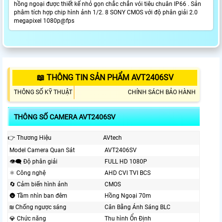
hồng ngoại được thiết kế nhỏ gọn chắc chắn vói tiêu chuân IP66 . Sản
phâm tích hợp chip hình ảnh 1/2. 8 SONY CMOS với độ phân giải 2.0
megapixel 1080p@fps
📖 THÔNG TIN SẢN PHẨM AVT2406SV
THÔNG SỐ KỸ THUẬT
CHÍNH SÁCH BẢO HÀNH
THÔNG SỐ CAMERA AVT2406SV
👉 Thương Hiệu
AVtech
Model Camera Quan Sát
AVT2406SV
👁️‍🗨 Độ phân giải
FULL HD 1080P
⚛️ Công nghệ
AHD CVI TVI BCS
🔄 Cảm biến hình ảnh
CMOS
🌚 Tầm nhìn ban đêm
Hồng Ngoại 70m
₪ Chống ngược sáng
Cân Bằng Ánh Sáng BLC
💎 Chức năng
Thu hình Ổn Định