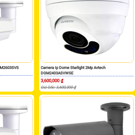
DGM2603SVS
Camera Ip Dome Starlight 2Mp Avtech
DGM2403ASVWSE
3,600,000 ₫
Giá Gốc: 3,600,000 ₫