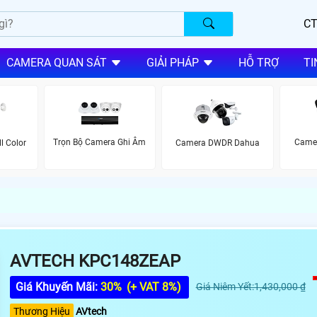
CT
CAMERA QUAN SÁT
GIẢI PHÁP
HỖ TRỢ
TI
Trọn Bộ Camera Ghi Âm
Came
l Color
Camera DWDR Dahua
AVTECH KPC148ZEAP
Giá Khuyến Mãi:
30%
(+ VAT 8%)
Giá Niêm Yết:1,430,000 ₫
Thương Hiệu
AVtech