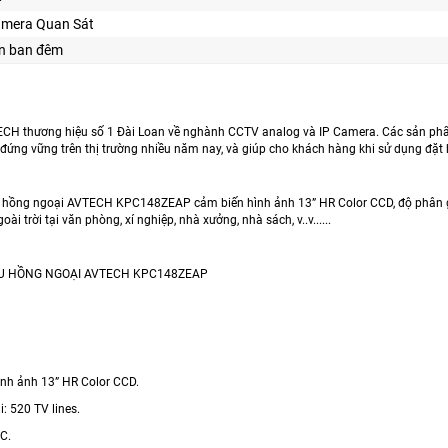
amera Quan Sát
ìn ban đêm
H thương hiệu số 1 Đài Loan về nghành CCTV analog và IP Camera. Các sản phẩm ra
ứng vững trên thị trường nhiều năm nay, và giúp cho khách hàng khi sử dụng đặt 
hồng ngoại AVTECH KPC148ZEAP cảm biến hình ảnh 13” HR Color CCD, độ phân gi
ài trời tại văn phòng, xí nghiệp, nhà xưởng, nhà sách, v..v......
 HỒNG NGOẠI AVTECH KPC148ZEAP
ình ảnh 13” HR Color CCD.
i: 520 TV lines.
C.