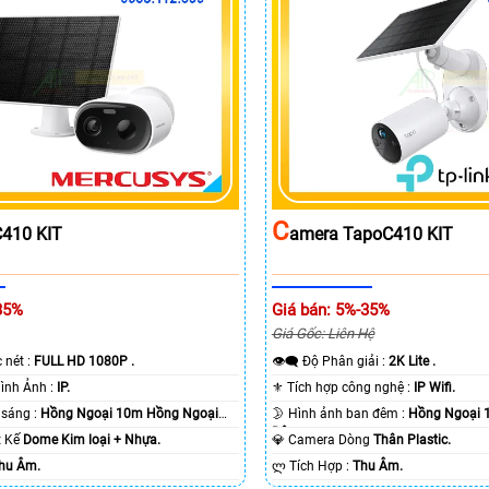
C
410 KIT
Amera TapoC410 KIT
35%
Giá bán: 5%-35%
Giá Gốc: Liên Hệ
c nét :
FULL HD 1080P .
👁️‍🗨 Độ Phân giải :
2K Lite .
🌠 Công Nghệ Hình Ảnh :
IP.
⚜️ Tích hợp công nghệ :
IP Wifi.
⭐ Khi xem thiếu sáng :
Hồng Ngoại 10m Hồng Ngoại
🌛 Hình ảnh ban đêm :
Hồng Ngoại 
Ðêm.
ết Kế
Dome Kim loại + Nhựa.
💎 Camera Dòng
Thân Plastic.
hu Âm.
️ლ Tích Hợp :
Thu Âm.