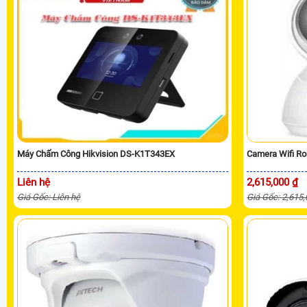
Máy Chấm Công Hikvision DS-K1T343EX
Camera Wifi R
Liên hệ
2,615,000 ₫
Giá Gốc: Liên hệ
Giá Gốc: 2,615