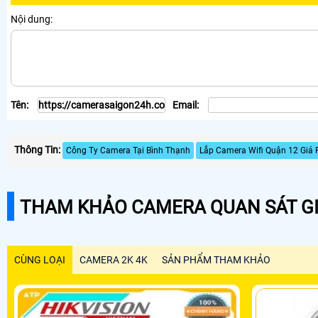
Nội dung:
Tên:
Email:
Thông Tin:
Công Ty Camera Tại Bình Thạnh
Lắp Camera Wifi Quận 12 Giá 
THAM KHẢO CAMERA QUAN SÁT GI
CÙNG LOẠI
CAMERA 2K 4K
SẢN PHẨM THAM KHẢO