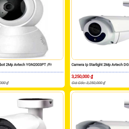
obot 2Mp Avtech YGN2003PT /Fr
Camera Ip Starlight 2Mp Avtech 
3,250,000 ₫
,000 ₫
Giá Gốc: 3,250,000 ₫