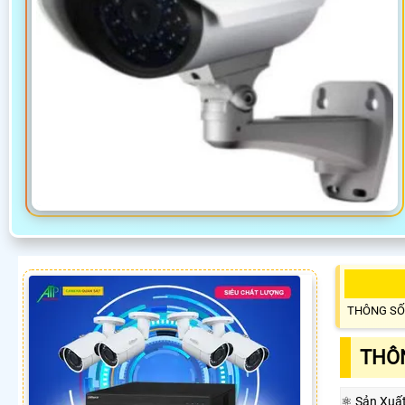
THÔNG SỐ
THÔN
⚛️ Sản Xuấ