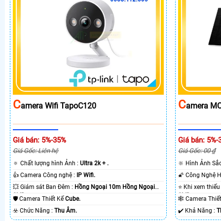
C
C
Amera Wifi TapoC120
Amera MC
Giá bán: 5%-35%
Giá bán: 5%-
Giá Gốc: Liên hệ
Giá Gốc: 00 ₫
🔅 Chất lượng hình Ảnh :
Ultra 2k + .
🔆 Hình Ảnh Sắ
👍 Camera Công nghệ :
IP Wifi.
💥 Giám sát Ban Đêm :
Hồng Ngoại 10m Hồng Ngoại
SMD.
SMD.
🛡 Camera Thiết Kế
Cube.
🕸️ Camera Thi
️☣️ Chức Năng :
Thu Âm.
️✔️ Khả Năng :
T