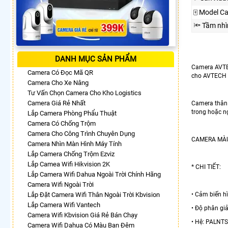
🀄 Model C
🔦 Tầm nh
DANH MỤC SẢN PHẨM
Camera AVTEC
Camera Có Đọc Mã QR
cho AVTECH đ
Camera Cho Xe Nâng
Tư Vấn Chọn Camera Cho Kho Logistics
Camera Giá Rẻ Nhất
Camera thân 
trong hoặc ngo
Lắp Camera Phòng Phẩu Thuật
Camera Có Chống Trộm
Camera Cho Công Trình Chuyên Dụng
CAMERA MÀU
Camera Nhìn Màn Hình Máy Tính
Lắp Camera Chống Trộm Ezviz
Lắp Camea Wifi Hikvision 2K
* CHI TIẾT:
Lắp Camera Wifi Dahua Ngoài Trời Chính Hãng
Camera Wifi Ngoài Trời
Lắp Đặt Camera Wifi Thân Ngoài Trời Kbvision
• Cảm biến h
Lắp Camera Wifi Vantech
• Độ phân giả
Camera Wifi Kbvision Giá Rẻ Bán Chạy
• Hệ: PALNTS
Camera Wifi Dahua Có Màu Ban Đêm