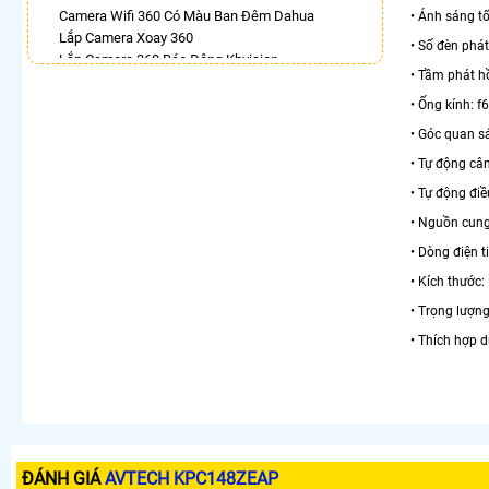
Camera Wifi 360 Có Màu Ban Đêm Dahua
• Ánh sáng tố
Lắp Camera Xoay 360
• Số đèn phá
Lắp Camera 360 Báo Động Kbvision
• Tầm phát h
Camera Ezviz 360
Lắp Camera Wifi Ngoài Trời Xoay 360 Chính Hãng
• Ống kính: f
Dahua
• Góc quan sá
Camera Ebitcam 360
• Tự động câ
Lắp Camera Ip Dahua 360
Camera Xoay 360 Hikvision
• Tự động điề
• Nguồn cung
LẮP CAMERA THEO NHU CẦU
• Dòng điện 
Lắp Camera Văn Phòng Giá Rẻ
Lắp Camera Nhà Xưởng Giá Rẻ
• Kích thước:
Lắp Camera Gia Đình Giá Rẻ
• Trọng lượng
Lắp Camera Kho Hàng Giá Rẻ
• Thích hợp d
Lắp Camera Cửa Hàng Giá Rẻ
Lắp Camera Wifi Giá Rẻ Chính Hãng
Lắp Camera Công Trình Giá Rẻ
Camera 360 Giá Rẻ
ĐÁNH GIÁ
AVTECH KPC148ZEAP