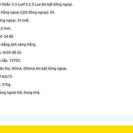
i thiểu: 0.3 LuxF2.0, 0 Lux khi bật hồng ngoại.
t hồng ngoại (LED hồng ngoại): 35.
ồng ngoại: 35 mét.
6.0 mm.
t: 54 độ.
n bằng ánh sáng trắng.
u chỉnh độ lợi.
 cấp: 12VDC.
tiêu thụ: 90mA, 450mA khi bật hồng ngoại.
 142x75.
: 570g.
ùng ngoài trời, trong nhà.