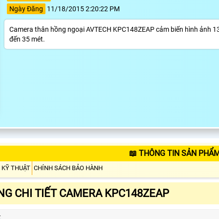
Ngày Đăng
11/18/2015 2:20:22 PM
Camera thân hồng ngoại AVTECH KPC148ZEAP cảm biến hình ảnh 13” 
đến 35 mét.
📖 THÔNG TIN SẢN PHẨ
 KỸ THUẬT
CHÍNH SÁCH BẢO HÀNH
G CHI TIẾT CAMERA KPC148ZEAP
t