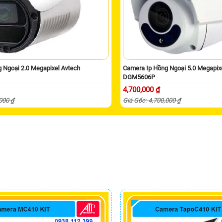
 Ngoại 2.0 Megapixel Avtech
Camera Ip Hồng Ngoại 5.0 Megapix
DGM5606P
4,700,000 ₫
,000 ₫
Giá Gốc: 4,700,000 ₫