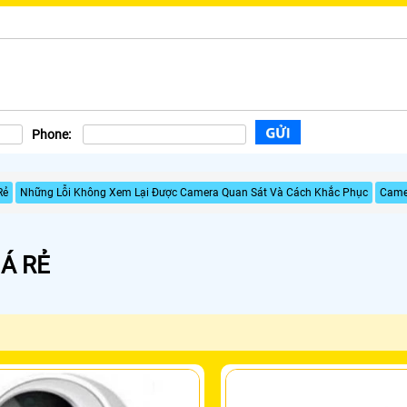
Phone:
Rẻ
Những Lỗi Không Xem Lại Được Camera Quan Sát Và Cách Khắc Phục
Came
Á RẺ