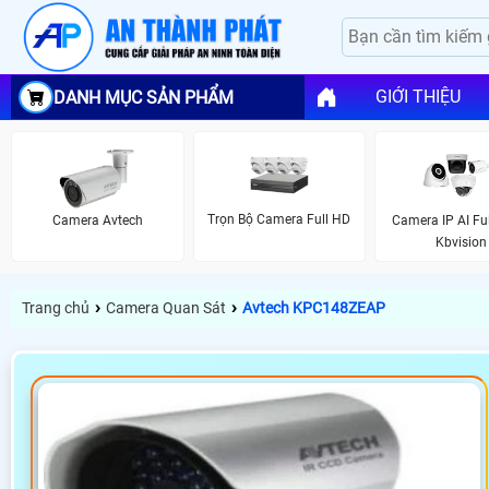
GIỚI THIỆU
DANH MỤC SẢN PHẨM
Trọn Bộ Camera Full HD
Camera Avtech
Camera IP AI Ful
Kbvision
›
›
Trang chủ
Camera Quan Sát
Avtech KPC148ZEAP