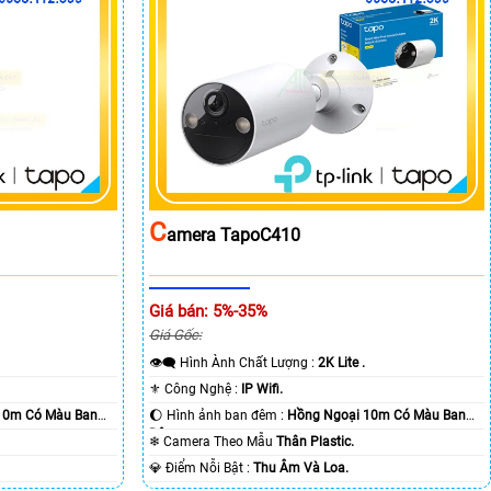
C
Amera TapoC410
Giá bán: 5%-35%
Giá Gốc:
👁️‍🗨 Hình Ành Chất Lượng :
2K Lite .
⚜️ Công Nghệ :
IP Wifi.
10m Có Màu Ban
🌔 Hình ảnh ban đêm :
Hồng Ngoại 10m Có Màu Ban
Ðêm.
❄ Camera Theo Mẫu
Thân Plastic.
️💎 Điểm Nỗi Bật :
Thu Âm Và Loa.