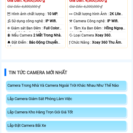
Giá bán: 4,800,000 ₫
Giá bán: 4,800,000 ₫
Giá Gốc: 6,800,000 ₫
Giá Gốc: 6,200,000 ₫
🦉 Hình ảnh chất lượng :
10 MP.
️👀 Chất lượng hình Ảnh :
2K Lite .
🕉️ Sử dụng công nghệ :
IP Wifi.
⚒ Camera Công nghệ :
IP Wifi.
❈ Giám sát Ban Đêm :
Full Color
🔅 Tầm Xa Ban Đêm :
Hồng Ngoại
20m Có Màu Ban Ðêm.
10m Hồng Ngoại Smart IR.
🐜 Mẫu Camera
2 Mắt Trong Nhà.
💦 Loại Camera
Xoay 360.
️🔔 Đặt Điểm :
Báo Động Chuyển
️ƒ Chức Năng :
Xoay 360 Thu Âm.
Động.
TIN TỨC CAMERA MỚI NHẤT
Camera Trong Nhà Và Camera Ngoài Trời Khác Nhau Như Thế Nào
Lắp Camera Giám Sát Phòng Làm Việc
Lắp Camera Kho Hàng Trọn Gói Giá Tốt
Lắp Đặt Camera Bãi Xe