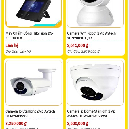
Máy Chấm Công Hikvision DS-
Camera Wifi Robot 2Mp Avtech
K1T343EX
YGN2003PT /Fr
Liên hệ
2,615,000 ₫
Giá Gốc: Liên hệ
Giá Gốc: 2,615,000 ₫
Camera Ip Starlight 2Mp Avtech
Camera Ip Dome Starlight 2Mp
DGM2603SVS
Avtech DGM2403ASVWSE
3,250,000 ₫
3,600,000 ₫