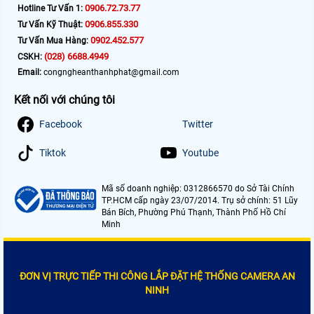
0906.72.73.77
Hotline Tư Vấn 1:
0906.855.330
Tư Vấn Kỹ Thuật:
0902.452.577
Tư Vấn Mua Hàng:
(028) 6688.4949
CSKH:
Email:
congngheanthanhphat@gmail.com
Kết nối với chúng tôi
Facebook
Twitter
Tiktok
Youtube
Mã số doanh nghiệp: 0312866570 do Sở Tài Chính
TP.HCM cấp ngày 23/07/2014. Trụ sở chính: 51 Lũy
Bán Bích, Phường Phú Thạnh, Thành Phố Hồ Chí
Minh
ĐƠN VỊ TRỰC TIẾP THI CÔNG LẮP ĐẶT HỆ THỐNG CAMERA AN
NINH