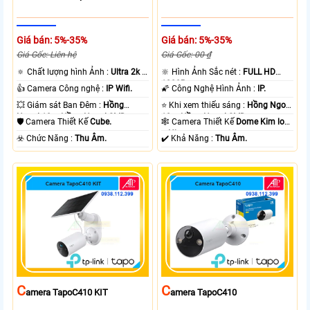
Giá bán: 5%-35%
Giá bán: 5%-35%
Giá Gốc: Liên hệ
Giá Gốc: 00 ₫
🔅 Chất lượng hình Ảnh :
Ultra 2k +
🔆 Hình Ảnh Sắc nét :
FULL HD
.
1080P .
👍 Camera Công nghệ :
IP Wifi.
🌠 Công Nghệ Hình Ảnh :
IP.
💥 Giám sát Ban Đêm :
Hồng
⭐ Khi xem thiếu sáng :
Hồng Ngoại
Ngoại 10m Hồng Ngoại SMD.
10m Hồng Ngoại SMD.
🛡 Camera Thiết Kế
Cube.
🕸️ Camera Thiết Kế
Dome Kim loại
+ Nhựa.
️☣️ Chức Năng :
Thu Âm.
️✔️ Khả Năng :
Thu Âm.
C
C
Amera TapoC410 KIT
Amera TapoC410