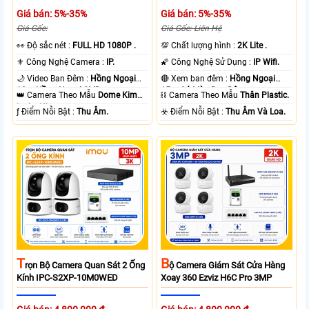
Giá bán: 5%-35%
Giá bán: 5%-35%
Giá Gốc:
Giá Gốc: Liên Hệ
️👀 Độ sắc nét :
FULL HD 1080P .
💯 Chất lượng hình :
2K Lite .
⚜️ Công Nghệ Camera :
IP.
🌠 Công Nghệ Sử Dụng :
IP Wifi.
🌙 Video Ban Đêm :
Hồng Ngoại
🔴 Xem ban đêm :
Hồng Ngoại
10m Hồng Ngoại SMD.
15m Có Màu Ban Ðêm.
👑 Camera Theo Mẫu
Dome Kim
⛓ Camera Theo Mẫu
Thân Plastic.
loại + Nhựa.
️ƒ Điểm Nỗi Bật :
Thu Âm.
️☣️ Điểm Nỗi Bật :
Thu Âm Và Loa.
T
B
Rọn Bộ Camera Quan Sát 2 Ống
Ộ Camera Giám Sát Cửa Hàng
Kính IPC-S2XP-10M0WED
Xoay 360 Ezviz H6C Pro 3MP