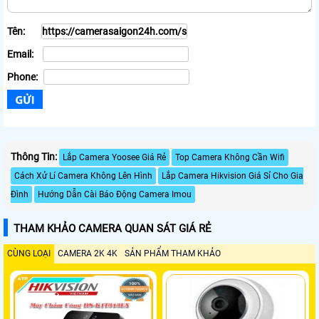
Tên:
Email:
Phone:
Thông Tin:
Lắp Camera Yoosee Giá Rẻ
Top Camera Không Cần Wifi
Cách Xử Lí Camera Không Lên Hình
Lắp Camera Hikvision Giá Sỉ Cho Gia
Đình
Hướng Dẫn Cài Báo Động Camera Imou
THAM KHẢO CAMERA QUAN SÁT GIÁ RẺ
CÙNG LOẠI
CAMERA 2K 4K
SẢN PHẨM THAM KHẢO