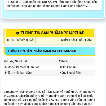
HR Color CCD, độ phân giải cao 520TVL, tầm quan sát hồng ngoại đến
40 mét phù hợp văn phòng, xí nghiệp, nhà xưởng, nhà sách, v..v......
📖 THÔNG TIN SẢN PHẨM KPC149ZHAP
THÔNG SỐ KỸ THUẬT
CHÍNH SÁCH BẢO HÀNH
THÔNG TIN SẢN PHẨM CAMERA KPC149ZHAP
🌅 Hãng Sản Xuất
AVtech
✠ Model Camera Quan Sát
KPC149ZHAP
❃ Tầm nhìn ban đêm
Hồng Ngoại 70m
Camera AVTECH thương hiệu số 1 Đài Loan về nghành CCTV analog và
IP Camera. Các sản phẩm ra đời mang tính cạnh tranh về giá cả, chất
lượng vượt trội và 1 ưu thế khiến cho AVTECH đứng vững trên thị trường
nhiều năm nay, và giúp cho khách hàng khi sử dụng đặt hiệu quả cao