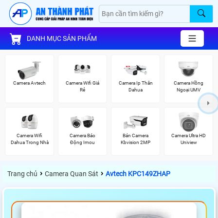
DANH MỤC SẢN PHẨM
Camera Avtech
Camera Wifi Giá
Camera Ip Thân
Camera Hồng
Rẻ
Dahua
Ngoại UMV
Camera Wifi
Camera Báo
Bán Camera
Camera Ultra HD
Dahua Trong Nhà
Động Imou
Kbvision 2MP
Uniview
›
›
Trang chủ
Camera Quan Sát
Avtech KPC149ZHAP