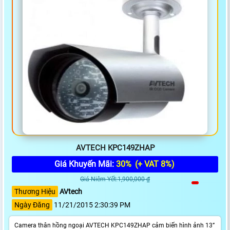
AVTECH KPC149ZHAP
Giá Khuyến Mãi:
30%
(+ VAT 8%)
Giá Niêm Yết:1,900,000 ₫
Thương Hiệu
AVtech
Ngày Đăng
11/21/2015 2:30:39 PM
Camera thân hồng ngoại AVTECH KPC149ZHAP cảm biến hình ảnh 13”