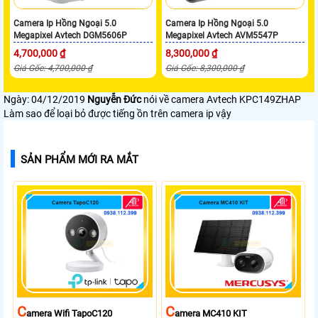
Camera Ip Hồng Ngoại 5.0
Camera Ip Hồng Ngoại 5.0
Megapixel Avtech DGM5606P
Megapixel Avtech AVM5547P
4,700,000 ₫
8,300,000 ₫
Giá Gốc: 4,700,000 ₫
Giá Gốc: 8,300,000 ₫
Ngày: 04/12/2019
Nguyễn Đức
nói về camera Avtech KPC149ZHAP
Làm sao để loại bỏ được tiếng ồn trên camera ip vậy
SẢN PHẨM MỚI RA MẮT
C
C
Amera Wifi TapoC120
Amera MC410 KIT