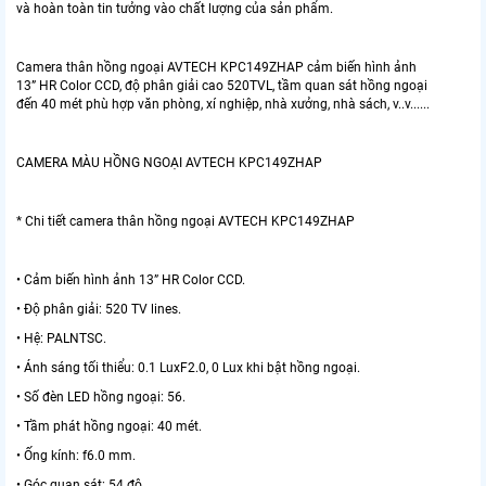
và hoàn toàn tin tưởng vào chất lượng của sản phẩm.
Camera thân hồng ngoại AVTECH KPC149ZHAP cảm biến hình ảnh
13” HR Color CCD, độ phân giải cao 520TVL, tầm quan sát hồng ngoại
đến 40 mét phù hợp văn phòng, xí nghiệp, nhà xưởng, nhà sách, v..v......
CAMERA MÀU HỒNG NGOẠI AVTECH KPC149ZHAP
* Chi tiết camera thân hồng ngoại AVTECH KPC149ZHAP
• Cảm biến hình ảnh 13” HR Color CCD.
• Độ phân giải: 520 TV lines.
• Hệ: PALNTSC.
• Ánh sáng tối thiểu: 0.1 LuxF2.0, 0 Lux khi bật hồng ngoại.
• Số đèn LED hồng ngoại: 56.
• Tầm phát hồng ngoại: 40 mét.
• Ống kính: f6.0 mm.
• Góc quan sát: 54 độ.