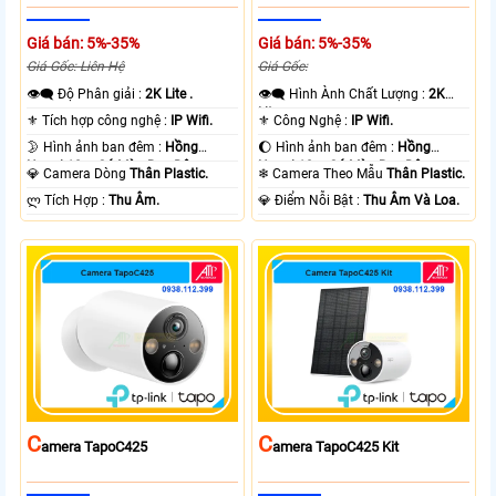
Giá bán: 5%-35%
Giá bán: 5%-35%
Giá Gốc: Liên Hệ
Giá Gốc:
👁️‍🗨 Độ Phân giải :
2K Lite .
👁️‍🗨 Hình Ành Chất Lượng :
2K
Lite .
⚜️ Tích hợp công nghệ :
IP Wifi.
⚜️ Công Nghệ :
IP Wifi.
🌛 Hình ảnh ban đêm :
Hồng
🌔 Hình ảnh ban đêm :
Hồng
Ngoại 10m Có Màu Ban Ðêm.
Ngoại 10m Có Màu Ban Ðêm.
💎 Camera Dòng
Thân Plastic.
❄ Camera Theo Mẫu
Thân Plastic.
️ლ Tích Hợp :
Thu Âm.
️💎 Điểm Nỗi Bật :
Thu Âm Và Loa.
C
C
Amera TapoC425
Amera TapoC425 Kit