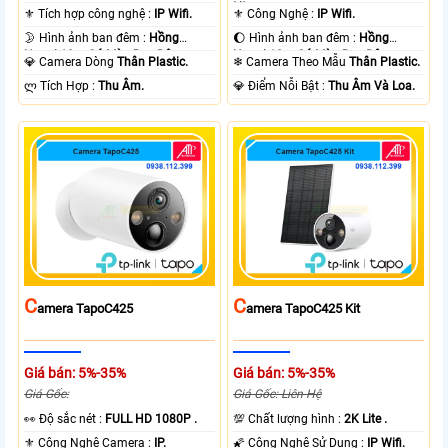
Lite .
⚜️ Tích hợp công nghệ :
IP Wifi.
⚜️ Công Nghệ :
IP Wifi.
🌛 Hình ảnh ban đêm :
Hồng
🌔 Hình ảnh ban đêm :
Hồng
Ngoại 10m Có Màu Ban Ðêm.
Ngoại 10m Có Màu Ban Ðêm.
💎 Camera Dòng
Thân Plastic.
❄ Camera Theo Mẫu
Thân Plastic.
️ლ Tích Hợp :
Thu Âm.
️💎 Điểm Nỗi Bật :
Thu Âm Và Loa.
C
C
Amera TapoC425
Amera TapoC425 Kit
Giá bán: 5%-35%
Giá bán: 5%-35%
Giá Gốc:
Giá Gốc: Liên Hệ
️👀 Độ sắc nét :
FULL HD 1080P .
💯 Chất lượng hình :
2K Lite .
⚜️ Công Nghệ Camera :
IP.
🌠 Công Nghệ Sử Dụng :
IP Wifi.