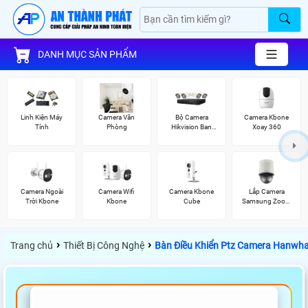
DANH MỤC SẢN PHẨM
Linh Kiện Máy
Camera Văn
Bộ Camera
Camera Kbone
Tính
Phòng
Hikvision Ban
Xoay 360
Đêm Có Màu
Camera Ngoài
Camera Wifi
Camera Kbone
Lắp Camera
Trời Kbone
Kbone
Cube
Samsung Zoom
Siêu Nét
›
›
Trang chủ
Thiết Bị Công Nghệ
Bàn Điều Khiển Ptz Camera Hanwha