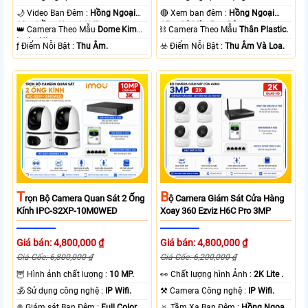
🌙 Video Ban Đêm :
Hồng Ngoại
🔴 Xem ban đêm :
Hồng Ngoại
10m Hồng Ngoại SMD.
15m Có Màu Ban Ðêm.
👑 Camera Theo Mẫu
Dome Kim
⛓ Camera Theo Mẫu
Thân Plastic.
loại + Nhựa.
️ƒ Điểm Nỗi Bật :
Thu Âm.
️☣️ Điểm Nỗi Bật :
Thu Âm Và Loa.
T
B
Rọn Bộ Camera Quan Sát 2 Ống
Ộ Camera Giám Sát Cửa Hàng
Kính IPC-S2XP-10M0WED
Xoay 360 Ezviz H6C Pro 3MP
Giá bán: 4,800,000 ₫
Giá bán: 4,800,000 ₫
Giá Gốc: 6,800,000 ₫
Giá Gốc: 6,200,000 ₫
🦉 Hình ảnh chất lượng :
10 MP.
️👀 Chất lượng hình Ảnh :
2K Lite .
🕉️ Sử dụng công nghệ :
IP Wifi.
⚒ Camera Công nghệ :
IP Wifi.
❈ Giám sát Ban Đêm :
Full Color
🔅 Tầm Xa Ban Đêm :
Hồng Ngoại