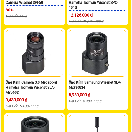
Camera Wisenet SPI-50
Hanwha Techwin Wisenet SPC-
1010
30%
12,126,000 ₫
Giá Gốc: 00 ₫
Giá Gốc: 12,126,000 ₫
Ống Kính Camera 3.0 Megapixel
Ống Kính Samsung Wisenet SLA-
Hanwha Techwin Wisenet SLA-
M2890DN
M8550D
8,989,000 ₫
9,430,000 ₫
Giá Gốc: 8,989,000 ₫
Giá Gốc: 9,430,000 ₫