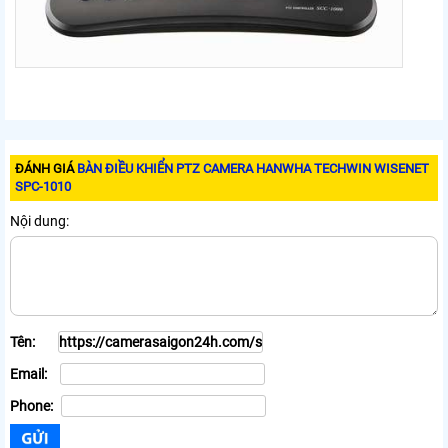
ĐÁNH GIÁ
BÀN ĐIỀU KHIỂN PTZ CAMERA HANWHA TECHWIN WISENET
SPC-1010
Nội dung:
Tên:
Email:
Phone: