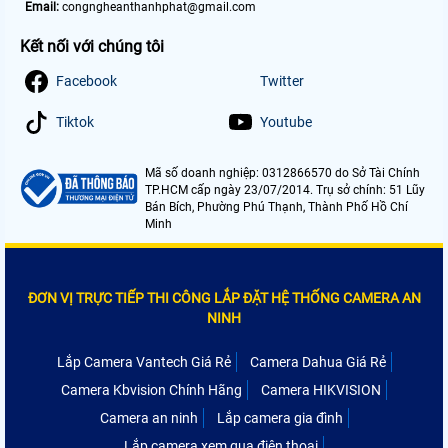
Email:
congngheanthanhphat@gmail.com
Kết nối với chúng tôi
Facebook
Twitter
Tiktok
Youtube
Mã số doanh nghiệp: 0312866570 do Sở Tài Chính
TP.HCM cấp ngày 23/07/2014. Trụ sở chính: 51 Lũy
Bán Bích, Phường Phú Thạnh, Thành Phố Hồ Chí
Minh
ĐƠN VỊ TRỰC TIẾP THI CÔNG LẮP ĐẶT HỆ THỐNG CAMERA AN
NINH
Lắp Camera Vantech Giá Rẻ
Camera Dahua Giá Rẻ
Camera Kbvision Chính Hãng
Camera HIKVISION
Camera an ninh
Lắp camera gia đình
Lắp camera xem qua điện thoại