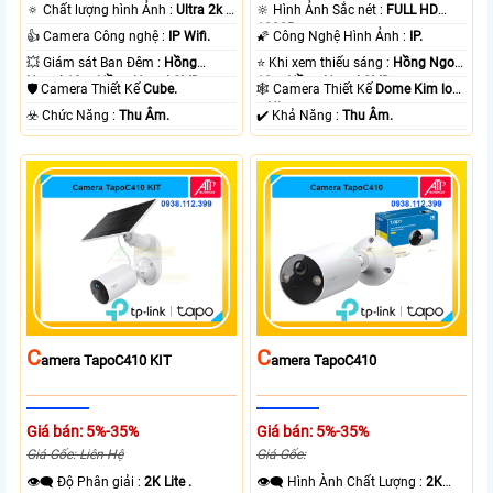
🔅 Chất lượng hình Ảnh :
Ultra 2k +
🔆 Hình Ảnh Sắc nét :
FULL HD
.
1080P .
👍 Camera Công nghệ :
IP Wifi.
🌠 Công Nghệ Hình Ảnh :
IP.
💥 Giám sát Ban Đêm :
Hồng
⭐ Khi xem thiếu sáng :
Hồng Ngoại
Ngoại 10m Hồng Ngoại SMD.
10m Hồng Ngoại SMD.
🛡 Camera Thiết Kế
Cube.
🕸️ Camera Thiết Kế
Dome Kim loại
+ Nhựa.
️☣️ Chức Năng :
Thu Âm.
️✔️ Khả Năng :
Thu Âm.
C
C
Amera TapoC410 KIT
Amera TapoC410
Giá bán: 5%-35%
Giá bán: 5%-35%
Giá Gốc: Liên Hệ
Giá Gốc:
👁️‍🗨 Độ Phân giải :
2K Lite .
👁️‍🗨 Hình Ành Chất Lượng :
2K