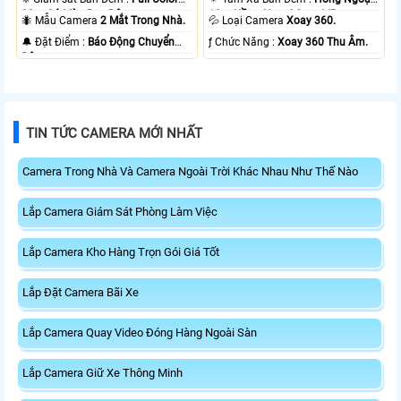
20m Có Màu Ban Ðêm.
10m Hồng Ngoại Smart IR.
🐜 Mẫu Camera
2 Mắt Trong Nhà.
💦 Loại Camera
Xoay 360.
️🔔 Đặt Điểm :
Báo Động Chuyển
️ƒ Chức Năng :
Xoay 360 Thu Âm.
Động.
TIN TỨC CAMERA MỚI NHẤT
Camera Trong Nhà Và Camera Ngoài Trời Khác Nhau Như Thế Nào
Lắp Camera Giám Sát Phòng Làm Việc
Lắp Camera Kho Hàng Trọn Gói Giá Tốt
Lắp Đặt Camera Bãi Xe
Lắp Camera Quay Video Đóng Hàng Ngoài Sàn
Lắp Camera Giữ Xe Thông Minh