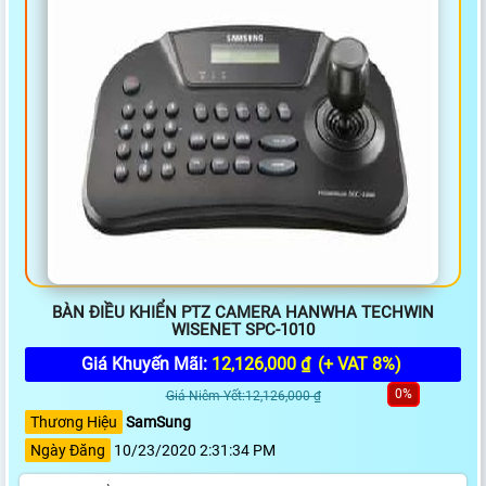
BÀN ĐIỀU KHIỂN PTZ CAMERA HANWHA TECHWIN
WISENET SPC-1010
Giá Khuyến Mãi:
12,126,000 ₫
(+ VAT 8%)
0%
Giá Niêm Yết:12,126,000 ₫
Thương Hiệu
SamSung
Ngày Đăng
10/23/2020 2:31:34 PM