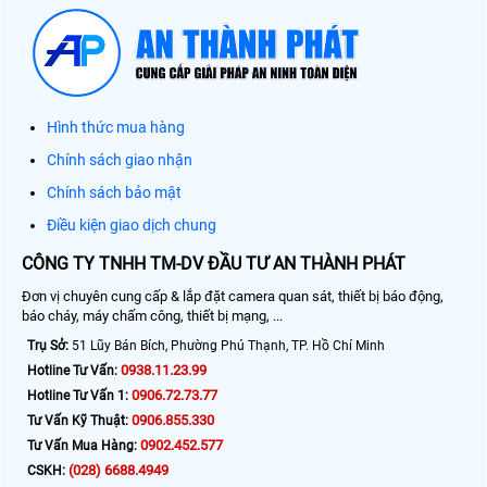
Hình thức mua hàng
Chính sách giao nhận
Chính sách bảo mật
Điều kiện giao dịch chung
CÔNG TY TNHH TM-DV ĐẦU TƯ AN THÀNH PHÁT
Đơn vị chuyên cung cấp & lắp đặt camera quan sát, thiết bị báo động,
báo cháy, máy chấm công, thiết bị mạng, ...
Trụ Sở:
51 Lũy Bán Bích, Phường Phú Thạnh, TP. Hồ Chí Minh
0938.11.23.99
Hotline Tư Vấn:
0906.72.73.77
Hotline Tư Vấn 1:
0906.855.330
Tư Vấn Kỹ Thuật:
0902.452.577
Tư Vấn Mua Hàng:
(028) 6688.4949
CSKH: