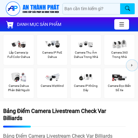
DANH MỤC SẢN PHẨM
Lắp Camera Ip
Camera IP PoE
Camera Thu Âm
Camera 360
Full Color Dahua
Dahua
Dahua Trong Nhà
Trong Nhà
Camera Dahua
Camera WizMind
Camera IP Không
Camera Đọc Biển
Phân Biệt Người
Dây
Số Xe
Bảng Điểm Camera Livestream Check Var
Billiards
Bảng Điểm Camera Livestream Check Var Billiards