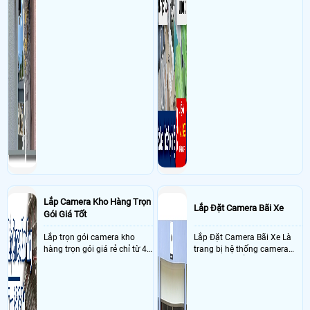
Lắp Camera Kho Hàng Trọn
Lắp Đặt Camera Bãi Xe
Gói Giá Tốt
Lắp trọn gói camera kho
Lắp Đặt Camera Bãi Xe Là
hàng trọn gói giá rẻ chỉ từ 4
trang bị hệ thống camera
triệu đồng sở hữu ngày trọn
nhận diện biển số tại khu
bộ gồm 4 camera, 1 đầu ghi
vực cổng của các bãi giữ xe
hình, ổ cứng, switch mang
kết hợp với phần mềm quản
đến giải pháp giám sát kho
lý để ghi nhận lượt xe ra vào
hàng 24/7 ổn định với độ
chụp hình thông tin xe và