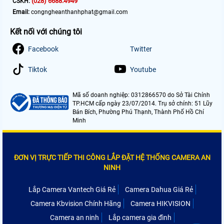
(028) 6688.4949
CSKH:
Email:
congngheanthanhphat@gmail.com
Kết nối với chúng tôi
Facebook
Twitter
Tiktok
Youtube
Mã số doanh nghiệp: 0312866570 do Sở Tài Chính
TP.HCM cấp ngày 23/07/2014. Trụ sở chính: 51 Lũy
Bán Bích, Phường Phú Thạnh, Thành Phố Hồ Chí
Minh
ĐƠN VỊ TRỰC TIẾP THI CÔNG LẮP ĐẶT HỆ THỐNG CAMERA AN
NINH
Lắp Camera Vantech Giá Rẻ
Camera Dahua Giá Rẻ
Camera Kbvision Chính Hãng
Camera HIKVISION
Camera an ninh
Lắp camera gia đình