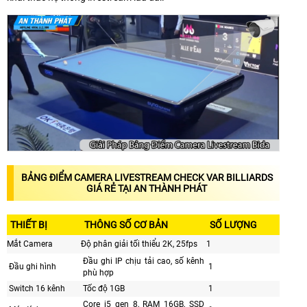
BẢNG ĐIỂM CAMERA LIVESTREAM CHECK VAR BILLIARDS
GIÁ RẺ TẠI AN THÀNH PHÁT
THIẾT BỊ
THÔNG SỐ CƠ BẢN
SỐ LƯỢNG
Mắt Camera
Độ phân giải tối thiểu 2K, 25fps
1
Đầu ghi IP chịu tải cao, số kênh
Đầu ghi hình
1
phù hợp
Switch 16 kênh
Tốc độ 1GB
1
Core i5 gen 8, RAM 16GB, SSD