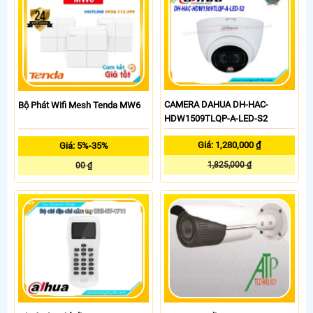
CAMERA DAHUA DH-HAC-
Bộ Phát Wifi Mesh Tenda MW6
HDW1509TLQP-A-LED-S2
Giá: 1,280,000 ₫
Giá: 5%-35%
1,825,000 ₫
00 ₫