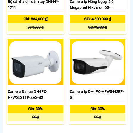
Bộ cài địa chỉ cầm tay DHI-HY-
Camera Ip Hồng Ngoại 2.0
1711
Megapixel Hikvision DS-
2CD2621G0-IZS
Giá: 884,000 ₫
Giá: 4,800,000 ₫
884,000 ₫
6,870,000 ₫
Camera Dahua DH-IPC-
Camera Ip DH-IPC-HFW5442EP-
HFW2531TP-ZAS-S2
S
Giá: 30%
Giá: 30%
00 ₫
00 ₫