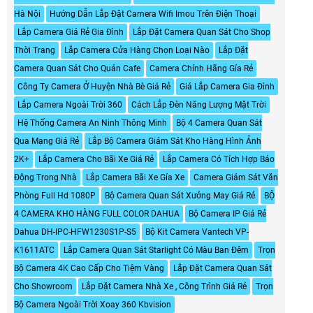
Hà Nội
Hướng Dẫn Lắp Đặt Camera Wifi Imou Trên Điện Thoại
Lắp Camera Giá Rẻ Gia Đình
Lắp Đặt Camera Quan Sát Cho Shop
Thời Trang
Lắp Camera Cửa Hàng Chọn Loại Nào
Lắp Đặt
Camera Quan Sát Cho Quán Cafe
Camera Chính Hãng Gía Rẻ
Công Ty Camera Ở Huyện Nhà Bè Giá Rẻ
Giá Lắp Camera Gia Đình
Lắp Camera Ngoài Trời 360
Cách Lắp Đèn Năng Lượng Mặt Trời
Hệ Thống Camera An Ninh Thông Minh
Bộ 4 Camera Quan Sát
Qua Mạng Giá Rẻ
Lắp Bộ Camera Giám Sát Kho Hàng Hình Ảnh
2K+
Lắp Camera Cho Bãi Xe Giá Rẻ
Lắp Camera Có Tích Hợp Báo
Động Trong Nhà
Lắp Camera Bãi Xe Gía Xe
Camera Giám Sát Văn
Phòng Full Hd 1080P
Bộ Camera Quan Sát Xưởng May Giá Rẻ
BỘ
4 CAMERA KHO HÀNG FULL COLOR DAHUA
Bộ Camera IP Giá Rẻ
Dahua DH-IPC-HFW1230S1P-S5
Bộ Kit Camera Vantech VP-
K1611ATC
Lắp Camera Quan Sát Starlight Có Màu Ban Đêm
Trọn
Bộ Camera 4K Cao Cấp Cho Tiệm Vàng
Lắp Đặt Camera Quan Sát
Cho Showroom
Lắp Đặt Camera Nhà Xe , Công Trình Giá Rẻ
Trọn
Bộ Camera Ngoài Trời Xoay 360 Kbvision