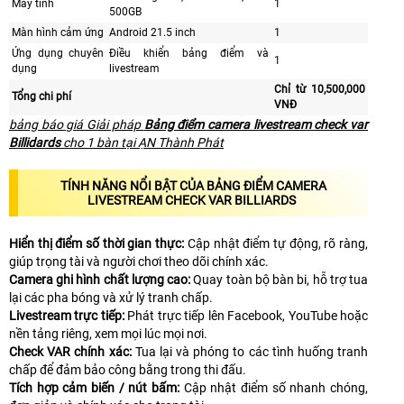
Máy tính
1
500GB
Màn hình cảm ứng
Android 21.5 inch
1
Ứng dụng chuyên
Điều khiển bảng điểm và
1
dụng
livestream
Chỉ từ 10,500,000
Tổng chi phí
VNĐ
bảng báo giá Giải pháp
Bảng điểm camera livestream check var
Billidards
cho 1 bàn tại ẠN Thành Phát
TÍNH NĂNG NỔI BẬT CỦA BẢNG ĐIỂM CAMERA
LIVESTREAM CHECK VAR BILLIARDS
Hiển thị điểm số thời gian thực:
Cập nhật điểm tự động, rõ ràng,
giúp trọng tài và người chơi theo dõi chính xác.
Camera ghi hình chất lượng cao:
Quay toàn bộ bàn bi, hỗ trợ tua
lại các pha bóng và xử lý tranh chấp.
Livestream trực tiếp:
Phát trực tiếp lên Facebook, YouTube hoặc
nền tảng riêng, xem mọi lúc mọi nơi.
Check VAR chính xác:
Tua lại và phóng to các tình huống tranh
chấp để đảm bảo công bằng trong thi đấu.
Tích hợp cảm biến / nút bấm:
Cập nhật điểm số nhanh chóng,