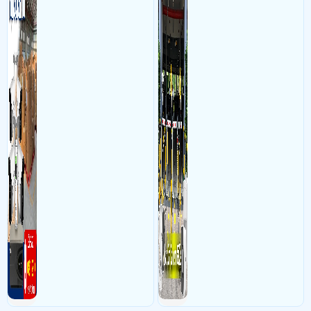
sắc nét cao
biển số lưu trực tiếp về máy
tinh trạm để nhân viên tiện
đối soát, tính tiền xe xe ra
khỏi bãi