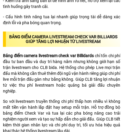
- Kiểm tra ánh sáng bàn bi để hình ảnh rõ nét, hỗ trợ xem lại các
tình huống gây tranh cãi.
- Cấu hình tính năng tua lại nhanh giúp trọng tài dễ dàng xác
định lỗi và pha bóng quan trọng.
BẢNG ĐIỂM CAMERA LIVESTREAM CHECK VAR BILLIARDS
GIÚP TĂNG LỢI NHUẬN TỪ LIVESTREAM
Bảng điểm camera livestream check var Billidards
chỉ tốn chi phí
đầu tư ban đầu và duy trì hàng năm nhưng không giới hạn số
trận livestream cho CLB bida. Hệ thống cho phép Live mọi trận
đấu mà không cần thuê thêm đội ngũ vận hành riêng giúp chi phí
live mỗi trận đấu gàn như bằng không. Giúp CLB tăng lợi nhuận
từ việc thu phí livestream hoặc quảng bá giải đấu chuyên
nghiệp.
So với livestream truyền thống chi phí thấp hơn nhiều vì không
mất tiền vận hành lắp đặt hay setup mỗi trận. Hỗ trợ đồng bộ
bảng điểm Check Var và tua lại các pha bóng nâng cao trải
nghiệm người xem và tạo sự hấp dẫn cho giải đấu. Giúp CLB tiết
kiệm thời gian nhân lực và chi phí duy trì, tối ưu hóa hiệu quả
khai thác hệ thống livestream lâu dài.