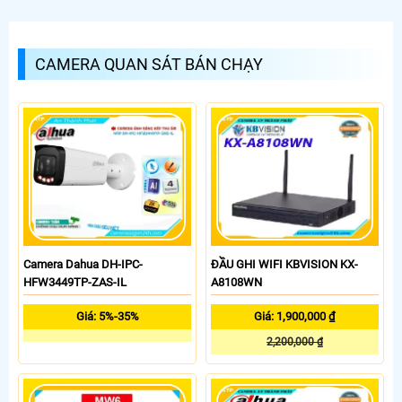
CAMERA QUAN SÁT BÁN CHẠY
Camera Dahua DH-IPC-
ĐẦU GHI WIFI KBVISION KX-
HFW3449TP-ZAS-IL
A8108WN
Giá: 5%-35%
Giá: 1,900,000 ₫
2,200,000 ₫