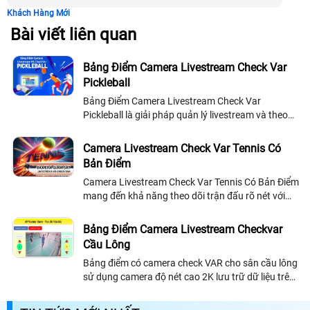
Khách Hàng Mới
Bài viết liên quan
Bảng Điểm Camera Livestream Check Var
Pickleball
Bảng Điểm Camera Livestream Check Var
Pickleball là giải pháp quản lý livestream và theo
dõi trận đấu sắc nét cho các sân Pickleball với giá
thành cực rẻ
Camera Livestream Check Var Tennis Có
Bản Điểm
Camera Livestream Check Var Tennis Có Bản Điểm
mang đến khả năng theo dõi trận đấu rõ nét với
góc quay toàn sân và chất lượng hình ảnh sắc nét.
Cho phép livstream lên Facebook...
Bảng Điểm Camera Livestream Checkvar
Cầu Lông
Bảng điểm có camera check VAR cho sân cầu lông
sử dụng camera độ nét cao 2K lưu trữ dữ liệu trên
đầu ghi chuyên nghiệp giúp xem lại highlight rõ
ràng và chính xác