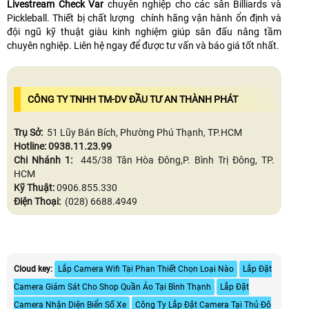
Livestream Check Var
chuyên nghiệp cho các sân Billiards và
Pickleball. Thiết bị chất lượng chính hãng vận hành ổn định và
đội ngũ kỹ thuật giàu kinh nghiệm giúp sân đấu nâng tầm
chuyên nghiệp. Liên hệ ngay để được tư vấn và báo giá tốt nhất.
CÔNG TY TNHH TM-DV ĐẦU TƯ AN THÀNH PHÁT
Trụ Sở:
51 Lũy Bán Bích, Phường Phú Thạnh, TP.HCM
Hotline: 0938.11.23.99
Chi Nhánh 1:
445/38 Tân Hòa Đông,P. Bình Trị Đông, TP.
HCM
Kỹ Thuật:
0906.855.330
Điện Thoại:
(028) 6688.4949
Cloud key:
Lắp Camera Wifi Tại Phan Thiết Chọn Loại Nào
Lắp Đặt
Camera Giám Sát Cho Shop Quần Áo Tại Bình Thạnh
Lắp Đặt
Camera Nhận Diện Biển Số Xe
Công Ty Lắp Đặt Camera Tại Thủ Đô