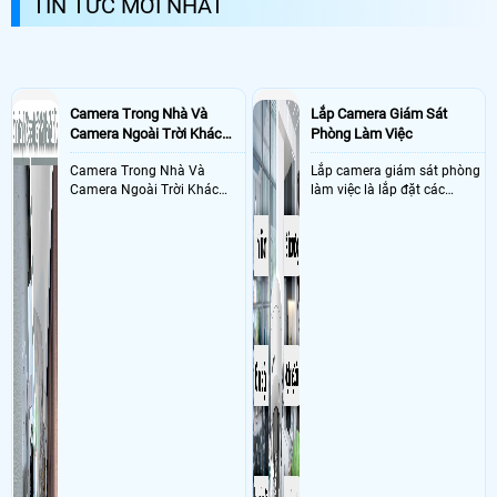
TIN TỨC MỚI NHẤT
Camera Trong Nhà Và
Lắp Camera Giám Sát
Camera Ngoài Trời Khác
Phòng Làm Việc
Nhau Như Thế Nào
Camera Trong Nhà Và
Lắp camera giám sát phòng
Camera Ngoài Trời Khác
làm việc là lắp đặt các
Nhau ở tính năng chống
camera ghi hình ảnh sắc nét
nước và chống bụi của
và âm thanh trong phòng
camera
làm việc với mục đích giám
sát quá trình làm việc của
nhân viên, bảo vệ tài sản,
theo dõi an ninh trong thời
gian thực qua điện thoại
hoặc máy tính từ xa