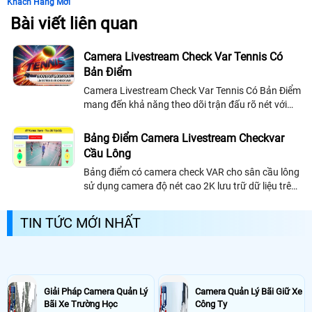
Khách Hàng Mới
Bài viết liên quan
Camera Livestream Check Var Tennis Có
Bản Điểm
Camera Livestream Check Var Tennis Có Bản Điểm
mang đến khả năng theo dõi trận đấu rõ nét với
góc quay toàn sân và chất lượng hình ảnh sắc nét.
Cho phép livstream lên Facebook...
Bảng Điểm Camera Livestream Checkvar
Cầu Lông
Bảng điểm có camera check VAR cho sân cầu lông
sử dụng camera độ nét cao 2K lưu trữ dữ liệu trên
đầu ghi chuyên nghiệp giúp xem lại highlight rõ
ràng và chính xác
TIN TỨC MỚI NHẤT
Giải Pháp Camera Quản Lý
Camera Quản Lý Bãi Giữ Xe
Bãi Xe Trường Học
Công Ty