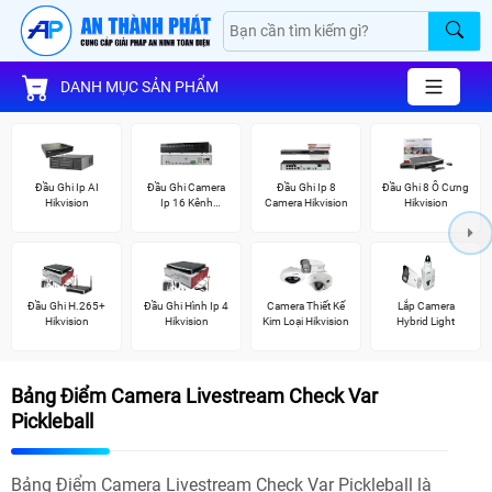
DANH MỤC SẢN PHẨM
Đầu Ghi Ip AI
Đầu Ghi Camera
Đầu Ghi Ip 8
Đầu Ghi 8 Ổ Cưng
Hikvision
Ip 16 Kênh
Camera Hikvision
Hikvision
Hikvision
Đầu Ghi H.265+
Đầu Ghi Hình Ip 4
Camera Thiết Kế
Lắp Camera
Hikvision
Hikvision
Kim Loại Hikvision
Hybrid Light
Bảng Điểm Camera Livestream Check Var
Pickleball
Bảng Điểm Camera Livestream Check Var Pickleball là