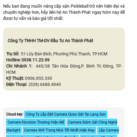
Nếu bạn đang muốn nâng cấp sân Pickleball trở nên hiện đại và
chuyên nghiệp hơn, hãy liên hệ An Thành Phát ngay hôm nay để
được tư vấn và báo giá tốt nhất.
Công Ty TNHH TM-DV Đầu Tư An Thành Phát
Trụ Sở:
51 Lũy Bán Bích, Phường Phú Thạnh, TP.HCM
Hotline: 0938.11.23.99
Chi Nhánh 1:
445/38 Tân Hòa Đông,P. Bình Trị Đông, TP.
HCM
Kỹ Thuật:
0906.855.330
Điện Thoại:
(028) 6688.4949
Cloud key:
Công Ty Lắp Đặt Camera Quan Sát Tại Lạng Sơn
Camera Kbvision Thương Hiệu Mỹ
Camera Giám Sát Công Nghệ
Starlight
Camera Wifi Trong Nhà Tốt Nhất Hiện Nay
Lắp Camera