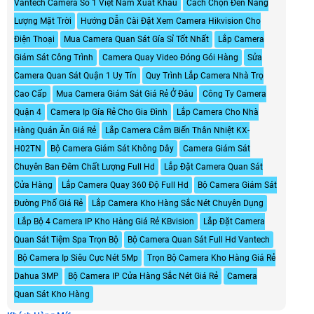
Vantech Camera Số 1 Việt Nam Xuất Khẩu
Cách Chọn Đền Năng
Lượng Mặt Trời
Hướng Dẫn Cài Đặt Xem Camera Hikvision Cho
Điện Thoại
Mua Camera Quan Sát Gía Sỉ Tốt Nhất
Lắp Camera
Giám Sát Công Trình
Camera Quay Video Đóng Gói Hàng
Sửa
Camera Quan Sát Quận 1 Uy Tín
Quy Trình Lắp Camera Nhà Trọ
Cao Cấp
Mua Camera Giám Sát Giá Rẻ Ở Đâu
Công Ty Camera
Quận 4
Camera Ip Gía Rẻ Cho Gia Đình
Lắp Camera Cho Nhà
Hàng Quán Ăn Giá Rẻ
Lắp Camera Cảm Biến Thân Nhiệt KX-
H02TN
Bộ Camera Giám Sát Không Dây
Camera Giám Sát
Chuyên Ban Đêm Chất Lượng Full Hd
Lắp Đặt Camera Quan Sát
Cửa Hàng
Lắp Camera Quay 360 Độ Full Hd
Bộ Camera Giám Sát
Đường Phố Giá Rẻ
Lắp Camera Kho Hàng Sắc Nét Chuyên Dụng
Lắp Bộ 4 Camera IP Kho Hàng Giá Rẻ KBvision
Lắp Đặt Camera
Quan Sát Tiệm Spa Trọn Bộ
Bộ Camera Quan Sát Full Hd Vantech
Bộ Camera Ip Siêu Cực Nét 5Mp
Trọn Bộ Camera Kho Hàng Giá Rẻ
Dahua 3MP
Bộ Camera IP Cửa Hàng Sắc Nét Giá Rẻ
Camera
Quan Sát Kho Hàng