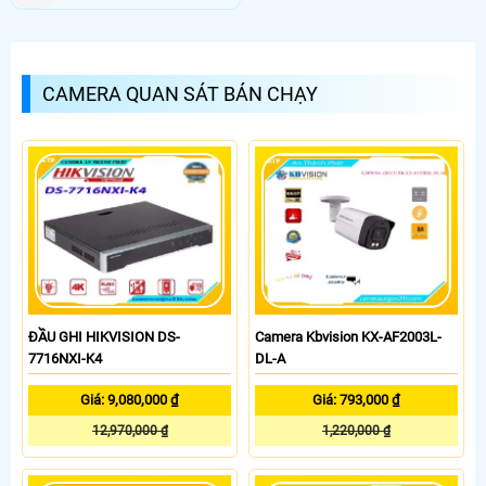
CAMERA QUAN SÁT BÁN CHẠY
ĐẦU GHI HIKVISION DS-
Camera Kbvision KX-AF2003L-
7716NXI-K4
DL-A
Giá: 9,080,000 ₫
Giá: 793,000 ₫
12,970,000 ₫
1,220,000 ₫