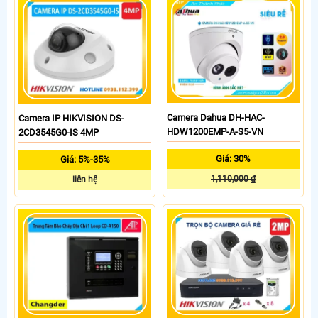
Camera Dahua DH-HAC-
Camera IP HIKVISION DS-
HDW1200EMP-A-S5-VN
2CD3545G0-IS 4MP
Giá: 30%
Giá: 5%-35%
1,110,000 ₫
liên hệ