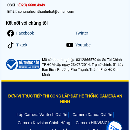
(028) 6688.4949
CSKH:
Email:
congngheanthanhphat@gmail.com
Kết nối với chúng tôi
Facebook
Twitter
Tiktok
Youtube
Mã số doanh nghiệp: 0312866570 do Sở Tài Chính
TP.HCM cấp ngày 23/07/2014. Trụ sở chính: 51 Lũy
Bán Bích, Phường Phú Thạnh, Thành Phố Hồ Chí
Minh
ĐƠN VỊ TRỰC TIẾP THI CÔNG LẮP ĐẶT HỆ THỐNG CAMERA AN
NINH
Lắp Camera Vantech Giá Rẻ
Camera Dahua Giá Rẻ
Camera Kbvision Chính Hãng
Camera HIKVISION