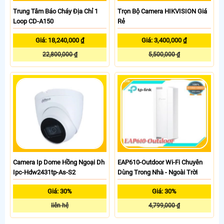
Trung Tâm Báo Cháy Địa Chỉ 1
Trọn Bộ Camera HIKVISION Giá
Loop CD-A150
Rẻ
Giá: 18,240,000 ₫
Giá: 3,400,000 ₫
22,800,000 ₫
5,500,000 ₫
Camera Ip Dome Hồng Ngoại Dh
EAP610-Outdoor Wi-Fi Chuyên
Ipc-Hdw2431tp-As-S2
Dùng Trong Nhà - Ngoài Trời
Giá: 30%
Giá: 30%
liên hệ
4,799,000 ₫