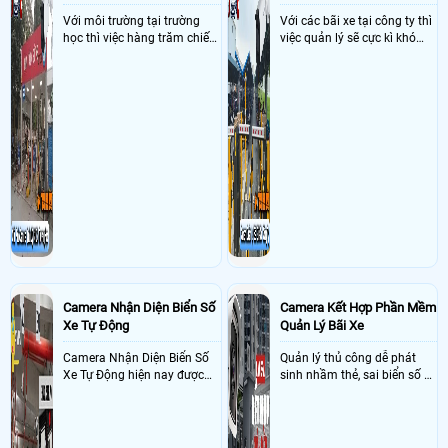
Với môi trường tại trường
Với các bãi xe tại công ty thì
học thì việc hàng trăm chiếc
việc quản lý sẽ cực kì khó
xe vào trường cùng lúc vậy
khăn vậy nên việc áp dụng
nên việc quản lý và đảm báo
camera quản lý bãi xe thông
số lượng xe vào một lần là
minh sẽ giúp bãi giữ xe tại
điều cực kì khó để quản lý,
công ty giải quyết nhanh
vậy nên việc áp dụng giải
được các vấn đề tồn đọng
pháp camera quản lý bãi xe
trong việc quản lý bãi xe thủ
trường học sẽ cực kì đáng
công
đầu tư giúp nhanh chóng
giải quyết vấn đề này
Camera Nhận Diện Biển Số
Camera Kết Hợp Phần Mềm
Xe Tự Động
Quản Lý Bãi Xe
Camera Nhận Diện Biển Số
Quản lý thủ công dễ phát
Xe Tự Động hiện nay được
sinh nhầm thẻ, sai biển số và
ứng dụng rộng rãi ở nhiều
khó đối soát doanh thu
nơi như bãi giữ xe, dẫy trọ,
tòa nhà, chung cư, các công
ty và xí nghiệp giúp quản lý