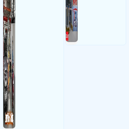
xe ra , vào chính xác nhờ
công nghê AI thông minh
nhận diện và dọc biển số xe
hạn chế sai sót mà trộm cắp
xe