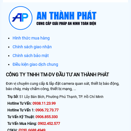
Hình thức mua hàng
Chính sách giao nhận
Chính sách bảo mật
Điều kiện giao dịch chung
CÔNG TY TNHH TM-DV ĐẦU TƯ AN THÀNH PHÁT
Đơn vị chuyên cung cấp & lắp đặt camera quan sát, thiết bị báo động,
báo cháy, máy chấm công, thiết bị mạng, ...
Trụ Sở:
51 Lũy Bán Bích, Phường Phú Thạnh, TP. Hồ Chí Minh
0938.11.23.99
Hotline Tư Vấn:
0906.72.73.77
Hotline Tư Vấn 1:
0906.855.330
Tư Vấn Kỹ Thuật:
0902.452.577
Tư Vấn Mua Hàng:
(028) 6688.4949
CSKH: