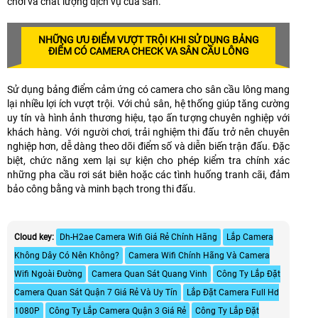
chơi và chất lượng dịch vụ của sân.
NHỮNG ƯU ĐIỂM VƯỢT TRỘI KHI SỬ DỤNG BẢNG
ĐIỂM CÓ CAMERA CHECK VA SÂN CẦU LÔNG
Sử dụng bảng điểm cảm ứng có camera cho sân cầu lông mang
lại nhiều lợi ích vượt trội. Với chủ sân, hệ thống giúp tăng cường
uy tín và hình ảnh thương hiệu, tạo ấn tượng chuyên nghiệp với
khách hàng. Với người chơi, trải nghiệm thi đấu trở nên chuyên
nghiệp hơn, dễ dàng theo dõi điểm số và diễn biến trận đấu. Đặc
biệt, chức năng xem lại sự kiện cho phép kiểm tra chính xác
những pha cầu rơi sát biên hoặc các tình huống tranh cãi, đảm
bảo công bằng và minh bạch trong thi đấu.
Cloud key:
Dh-H2ae Camera Wifi Giá Rẻ Chính Hãng
Lắp Camera
Không Dây Có Nên Không?
Camera Wifi Chính Hãng Và Camera
Wifi Ngoài Đường
Camera Quan Sát Quang Vinh
Công Ty Lắp Đặt
Camera Quan Sát Quận 7 Giá Rẻ Và Uy Tín
Lắp Đặt Camera Full Hd
1080P
Công Ty Lắp Camera Quận 3 Giá Rẻ
Công Ty Lắp Đặt