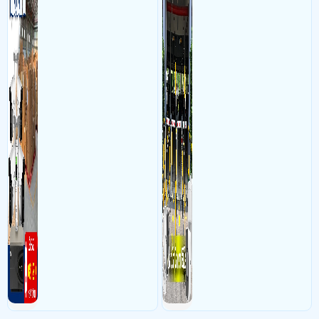
sắc nét cao
biển số lưu trực tiếp về máy
tinh trạm để nhân viên tiện
đối soát, tính tiền xe xe ra
khỏi bãi