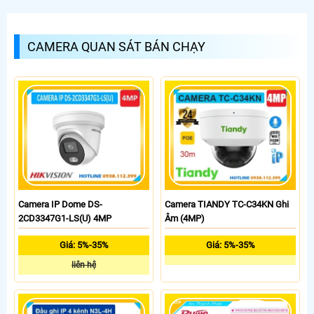
CAMERA QUAN SÁT BÁN CHẠY
Camera IP Dome DS-
Camera TIANDY TC-C34KN Ghi
2CD3347G1-LS(U) 4MP
Âm (4MP)
Giá: 5%-35%
Giá: 5%-35%
liên hệ