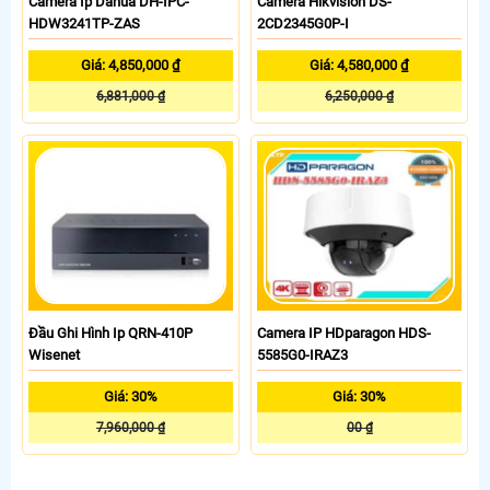
Camera Ip Dahua DH-IPC-
Camera Hikvision DS-
HDW3241TP-ZAS
2CD2345G0P-I
Giá: 4,850,000 ₫
Giá: 4,580,000 ₫
6,881,000 ₫
6,250,000 ₫
Đầu Ghi Hình Ip QRN-410P
Camera IP HDparagon HDS-
Wisenet
5585G0-IRAZ3
Giá: 30%
Giá: 30%
7,960,000 ₫
00 ₫