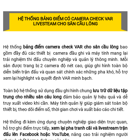
HỆ THỐNG BẢNG ĐIỂM CÓ CAMERA CHECK VAR
LIVESTEAM CHO SÂN CẦU LÔNG
Hệ thống
bảng điểm camera check VAR cho sân cầu lông
bao
gồm đầy đủ các thiết bị camera đầu ghi và máy tính mang lại
trải nghiệm thi đấu chuyên nghiệp và quản lý thông minh. Mỗi
sân được trang bị 2 camera độ nét cao, giúp ghi hình toàn bộ
diễn biến trận đấu và quan sát chính xác những pha khó, hỗ trợ
xem lại highlight và quyết định VAR minh bạch.
Toàn bộ hệ thống sử dụng đầu ghi hình chung
lưu trữ dữ liệu tập
trung cho nhiều sân câu long
đảm bảo quản lý hiệu quả và dễ
truy xuất video khi cần. Máy tính quản lý giúp giám sát toàn bộ
thiết bị, theo dõi điểm số, thời gian chơi và xuất báo cáo chi tiết.
Hệ thống đi kèm ứng dụng chuyên nghiệp giao diện trực quan,
hỗ trợ ghi điểm trực tiếp,
xem lại pha tranh cãi và livestream trận
đấu lên Facebook hoặc YouTube
, nâng cao trải nghiệm người