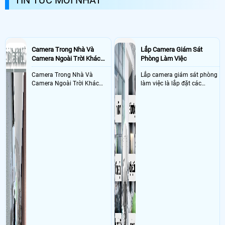
TIN TỨC MỚI NHẤT
nhà bạn một cách sắc nét rõ ràng
Camera Trong Nhà Và
Lắp Camera Giám Sát
Camera Ngoài Trời Khác
Phòng Làm Việc
Nhau Như Thế Nào
Camera Trong Nhà Và
Lắp camera giám sát phòng
Camera Ngoài Trời Khác
làm việc là lắp đặt các
Nhau ở tính năng chống
camera ghi hình ảnh sắc nét
nước và chống bụi của
và âm thanh trong phòng
camera
làm việc với mục đích giám
sát quá trình làm việc của
nhân viên, bảo vệ tài sản,
theo dõi an ninh trong thời
gian thực qua điện thoại
hoặc máy tính từ xa