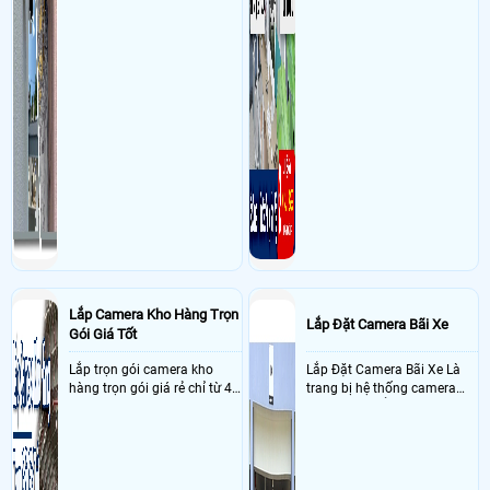
Lắp Camera Kho Hàng Trọn
Lắp Đặt Camera Bãi Xe
Gói Giá Tốt
Lắp trọn gói camera kho
Lắp Đặt Camera Bãi Xe Là
hàng trọn gói giá rẻ chỉ từ 4
trang bị hệ thống camera
triệu đồng sở hữu ngày trọn
nhận diện biển số tại khu
bộ gồm 4 camera, 1 đầu ghi
vực cổng của các bãi giữ xe
hình, ổ cứng, switch mang
kết hợp với phần mềm quản
đến giải pháp giám sát kho
lý để ghi nhận lượt xe ra vào
hàng 24/7 ổn định với độ
chụp hình thông tin xe và