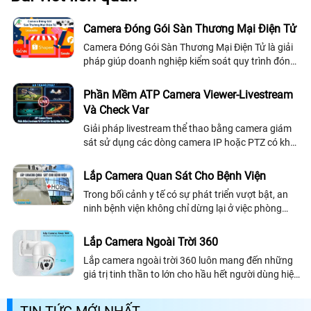
Camera Đóng Gói Sàn Thương Mại Điện Tử
Camera Đóng Gói Sàn Thương Mại Điện Tử là giải
pháp giúp doanh nghiệp kiểm soát quy trình đóng
hàng chặt chẽ hạn chế sai sót và nâng cao uy tín
với khách mua online
Phần Mềm ATP Camera Viewer-Livestream
Và Check Var
Giải pháp livestream thể thao bằng camera giám
sát sử dụng các dòng camera IP hoặc PTZ có khả
năng quay – quét – zoom linh hoạt giúp thu lại
toàn bộ diễn biến trên sân một cách rõ ràng
Lắp Camera Quan Sát Cho Bệnh Viện
Trong bối cảnh y tế có sự phát triển vượt bật, an
ninh bệnh viện không chỉ dừng lại ở việc phòng
chống trộm cắp. Đó là bài toán tổng thể: bảo vệ
bệnh nhân, tối ưu hóa quy trình, và xây dựng niềm
Lắp Camera Ngoài Trời 360
tin từ cộng đồng
Lắp camera ngoài trời 360 luôn mang đến những
giá trị tinh thần to lớn cho hầu hết người dùng hiện
nay. Bởi camera ngoài trời 360 có khả năng cho
phép chúng ta giám sát toàn cảnh bên ngoài ngôi