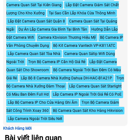
Camera Quan Sát Tại Kiên Giang
Lắp Đặt Camera Giám Sát Chất
Lượng Cho Kho Xưởng
Tại Sao Cần Lắp Khóa Cừa Thông Minh
Lắp Đặt Camera Quan Sát Quận 8
Camera Quan Sát Tại Quảng
Ngãi
Dự Án Lắp Camera Gia Đình Tại Bình Tân
Hướng Dẫn Lắp
Đặt Camera Wifi
Camera Kbvision Thương Hiệu Mỹ
Bộ Camera IP
Văn Phòng Chuyên Dụng
Bộ Kit Camera Vantech VP-K811ATC
Lắp Camera Quan Sát Tòa Nhà
Camera Quan Sátip Wifi Dùng
Ngoài Trời
Trọn Bộ Camera IP Căn Hộ Giá Rẻ
Lắp Đặt Camera
Quan Sát Cho Showroom
Bộ Camera Ngoài Trời Ban Đêm Có Màu
Giá Rẻ
Lắp Bộ 8 Camera Nhà Xưởng Dahua DH-HAC-B1A21P
Trọn
Bộ Camera Nhà Xưởng Đàm Thoại
Lắp Camera Quan Sát Starlight
Có Màu Ban Đêm Full Hd
Lắp Camera IP Ngoài Trời Giá Rẻ Có PoE
Lắp Bộ Camera IP Cho Cửa Hàng Ghi Âm
Trọn Bộ Camera Giám
Sát Công Trình Xoay 360
Bộ Camera Quan Sát Kho Hàng Hikvision
Lắp Camera Ngoài Trời Siêu Nét
Khách Hàng Mới
Bài viết liên quan