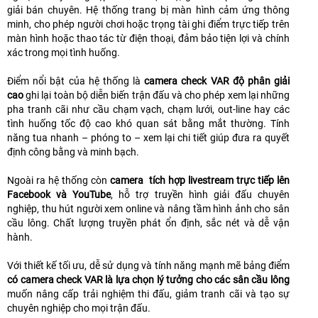
giải bán chuyên. Hệ thống trang bị màn hình cảm ứng thông
minh, cho phép người chơi hoặc trọng tài ghi điểm trực tiếp trên
màn hình hoặc thao tác từ điện thoại, đảm bảo tiện lợi và chính
xác trong mọi tình huống.
Điểm nổi bật của hệ thống là
camera check VAR độ phân giải
cao
ghi lại toàn bộ diễn biến trận đấu và cho phép xem lại những
pha tranh cãi như cầu chạm vạch, chạm lưới, out-line hay các
tình huống tốc độ cao khó quan sát bằng mắt thường. Tính
năng tua nhanh – phóng to – xem lại chi tiết giúp đưa ra quyết
định công bằng và minh bạch.
Ngoài ra hệ thống còn
camera tích hợp livestream trực tiếp lên
Facebook và YouTube
, hỗ trợ truyền hình giải đấu chuyên
nghiệp, thu hút người xem online và nâng tầm hình ảnh cho sân
cầu lông. Chất lượng truyền phát ổn định, sắc nét và dễ vận
hành.
Với thiết kế tối ưu, dễ sử dụng và tính năng mạnh mẽ bảng điểm
có camera check VAR là lựa chọn lý tưởng cho các sân cầu lông
muốn nâng cấp trải nghiệm thi đấu, giảm tranh cãi và tạo sự
chuyên nghiệp cho mọi trận đấu.