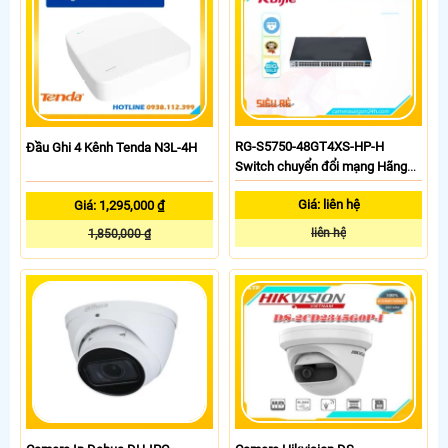
RG-S5750-48GT4XS-HP-H
Đầu Ghi 4 Kênh Tenda N3L-4H
Switch chuyển đổi mạng Hãng
Ruijie
Giá: liên hệ
Giá: 1,295,000 ₫
liên hệ
1,850,000 ₫