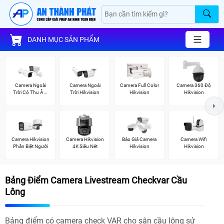
DANH MỤC SẢN PHẨM
Camera Ngoài
Camera Ngoài
Camera Full Color
Camera 360 Độ
Trời Có Thu Âm
Trời Hikvision
Hikvision
Hikvision
Hik
Camera Hikvision
Camera Hikvision
Báo Giá Camera
Camera Wifi
Phân Biệt Người
4K Siêu Nét
Hikvision
Hikvision
Bảng Điểm Camera Livestream Checkvar Cầu
Lông
Bảng điểm có camera check VAR cho sân cầu lông sử