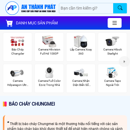
DANH MỤC SẢN PHẨM
Báo Cháy
Camera Hikvision
Lắp Camera Xoay
Camera Hilook
Changder
Full Hd 1080P
360
Starlight
Camera
Camera Full Color
Camera Nhận
Camera Tapo
Hdparagon Ultra
Ezviz Trong Nhà
Diện Biển Số
Ngoài Trời
2K
Dahua
BÁO CHÁY CHUNGMEI
Thiết bị báo cháy Chungmei là một thương hiệu nổi tiếng với các sản
phẩm báo cháy báo khói được thiết kế để phát hiện nhanh chóng và cảnh