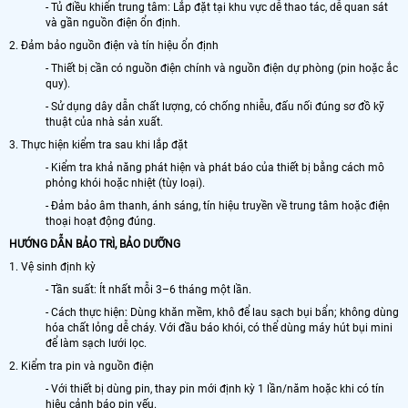
- Tủ điều khiển trung tâm: Lắp đặt tại khu vực dễ thao tác, dễ quan sát
và gần nguồn điện ổn định.
2. Đảm bảo nguồn điện và tín hiệu ổn định
- Thiết bị cần có nguồn điện chính và nguồn điện dự phòng (pin hoặc ắc
quy).
- Sử dụng dây dẫn chất lượng, có chống nhiễu, đấu nối đúng sơ đồ kỹ
thuật của nhà sản xuất.
3. Thực hiện kiểm tra sau khi lắp đặt
- Kiểm tra khả năng phát hiện và phát báo của thiết bị bằng cách mô
phỏng khói hoặc nhiệt (tùy loại).
- Đảm bảo âm thanh, ánh sáng, tín hiệu truyền về trung tâm hoặc điện
thoại hoạt động đúng.
HƯỚNG DẪN BẢO TRÌ, BẢO DƯỠNG
1. Vệ sinh định kỳ
- Tần suất: Ít nhất mỗi 3–6 tháng một lần.
- Cách thực hiện: Dùng khăn mềm, khô để lau sạch bụi bẩn; không dùng
hóa chất lỏng dễ cháy. Với đầu báo khói, có thể dùng máy hút bụi mini
để làm sạch lưới lọc.
2. Kiểm tra pin và nguồn điện
- Với thiết bị dùng pin, thay pin mới định kỳ 1 lần/năm hoặc khi có tín
hiệu cảnh báo pin yếu.