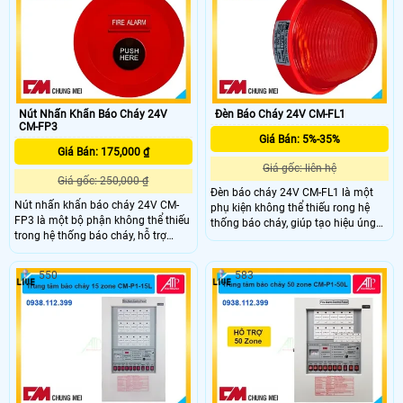
người
Nút Nhấn Khẩn Báo Cháy 24V
Đèn Báo Cháy 24V CM-FL1
CM-FP3
Giá Bán: 5%-35%
Giá Bán: 175,000 ₫
Giá gốc: liên hệ
Giá gốc: 250,000 ₫
Đèn báo cháy 24V CM-FL1 là một
Nút nhấn khẩn báo cháy 24V CM-
phụ kiện không thể thiếu rong hệ
FP3 là một bộ phận không thể thiếu
thống báo cháy, giúp tạo hiệu úng
trong hệ thống báo cháy, hỗ trợ
cảnh báo cho người dùng nhận biết
người phát hiện cháy gửi tín hiệu
về sự cố cháy một cách nhanh
khẩn cấp. Với thiết kế nhỏ gọn, chất
chóng và hiệu quả. Với thiết kế hiện
550
583
liệu bền bỉ và hoạt động ổn định,
đại, độ bền cao và khả năng hoạt
cho phép kích hoạt báo động nhanh
động ổn định, đèn báo cháy CM-FL1
chóng chỉ bằng một thao tác đơn
là option hợp lý cho các tòa nhà,
giản.
văn phòng, nhà máy và các công
trình công cộng