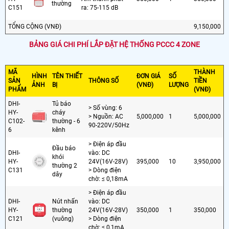
thường
C151
ra: 75-115 dB
TỔNG CỘNG (VNĐ)
9,150,000
BẢNG GIÁ CHI PHÍ LẮP ĐẶT HỆ THỐNG PCCC 4 ZONE
MÃ
THÀNH
HÌNH
TÊN THIẾT
ĐƠN GIÁ
SỐ
SẢN
THÔNG SỐ
TIỀN
ẢNH
BỊ
(VNĐ)
LƯỢNG
PHẨM
(VNĐ)
DHI-
Tủ báo
> Số vùng: 6
HY-
cháy
> Nguồn: AC
5,000,000
1
5,000,000
C102-
thường - 6
90-220V/50Hz
6
kênh
> Điện áp đầu
Đầu báo
DHI-
vào: DC
khói
HY-
24V(16V-28V)
395,000
10
3,950,000
thường 2
C131
> Dòng điện
dây
chờ: ≤ 0,18mA
> Điện áp đầu
DHI-
Nút nhấn
vào: DC
HY-
thường
24V(16V-28V)
350,000
1
350,000
C121
(vuông)
> Dòng điện
chờ: ≤ 0,1mA