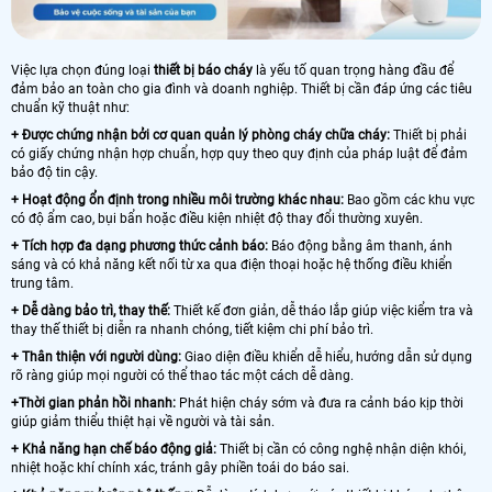
Việc lựa chọn đúng loại
thiết bị báo cháy
là yếu tố quan trọng hàng đầu để
đảm bảo an toàn cho gia đình và doanh nghiệp. Thiết bị cần đáp ứng các tiêu
chuẩn kỹ thuật như:
+ Được chứng nhận bởi cơ quan quản lý phòng cháy chữa cháy:
Thiết bị phải
có giấy chứng nhận hợp chuẩn, hợp quy theo quy định của pháp luật để đảm
bảo độ tin cậy.
+ Hoạt động ổn định trong nhiều môi trường khác nhau:
Bao gồm các khu vực
có độ ẩm cao, bụi bẩn hoặc điều kiện nhiệt độ thay đổi thường xuyên.
+ Tích hợp đa dạng phương thức cảnh báo:
Báo động bằng âm thanh, ánh
sáng và có khả năng kết nối từ xa qua điện thoại hoặc hệ thống điều khiển
trung tâm.
+ Dễ dàng bảo trì, thay thế:
Thiết kế đơn giản, dễ tháo lắp giúp việc kiểm tra và
thay thế thiết bị diễn ra nhanh chóng, tiết kiệm chi phí bảo trì.
+ Thân thiện với người dùng:
Giao diện điều khiển dễ hiểu, hướng dẫn sử dụng
rõ ràng giúp mọi người có thể thao tác một cách dễ dàng.
+Thời gian phản hồi nhanh:
Phát hiện cháy sớm và đưa ra cảnh báo kịp thời
giúp giảm thiểu thiệt hại về người và tài sản.
+ Khả năng hạn chế báo động giả:
Thiết bị cần có công nghệ nhận diện khói,
nhiệt hoặc khí chính xác, tránh gây phiền toái do báo sai.