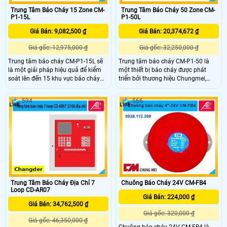
Trung Tâm Báo Cháy 15 Zone CM-
Trung Tâm Báo Cháy 50 Zone CM-
P1-15L
P1-50L
Giá Bán: 9,082,500 ₫
Giá Bán: 20,374,672 ₫
Giá gốc: 12,975,000 ₫
Giá gốc: 32,250,000 ₫
Trung tâm báo cháy CM-P1-15L sẽ
Trung tâm báo cháy CM-P1-50 là
là một giải pháp hiệu quả để kiểm
một thiết bị báo cháy được phát
soát lên đến 15 khu vực báo cháy
triển bởi thương hiệu Chungmei,
bảo đảm an toàn tuyệt đối. Trung
mang lại sự bảo vệ tối ưu cho các
tâm CM-P1-15L Với thiết kế vỏ thép
công trình với khả năng kiểm soát
594
566
sơn tĩnh điện chắc chắn đáp ứng
lên tới 50 khu vực. Bộ trung tâm
nhu cầu bảo vệ tài sản và con người
giúp phát hiện sớm nguy cơ cháy
khỏi nguy cơ cháy nổ.
mà còn tối ưu hóa quá trình kiểm
soát và giảm thiểu những sự cố
không đáng có.
Trung Tâm Báo Cháy Địa Chỉ 7
Chuông Báo Cháy 24V CM-FB4
Loop CD-AR07
Giá Bán: 224,000 ₫
Giá Bán: 34,762,500 ₫
Giá gốc: 320,000 ₫
Giá gốc: 46,350,000 ₫