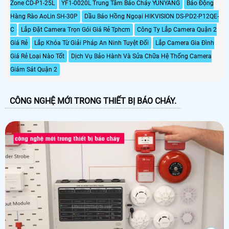
Zone CD-P1-25L
YF1-0020L Trung Tâm Báo Cháy YUNYANG
Báo Động
tránh khỏi những nguy hiểm không
ai biết trước được
Hàng Rào AoLin SH-30P
Dầu Báo Hồng Ngoại HIKVISION DS-PD2-P12QE-
C
Lắp Đặt Camera Trọn Gói Giá Rẻ Tphcm
Công Ty Lắp Camera Quận 2
Giá Rẻ
Lắp Khóa Từ Giải Pháp An Ninh Tuyệt Đối
Lắp Camera Gia Đình
Giá Rẻ Loại Nào Tốt
Dịch Vụ Bảo Hành Và Sửa Chữa Hệ Thống Camera
Giám Sát Quận 2
CÔNG NGHỆ MỚI TRONG THIẾT BỊ BÁO CHÁY.