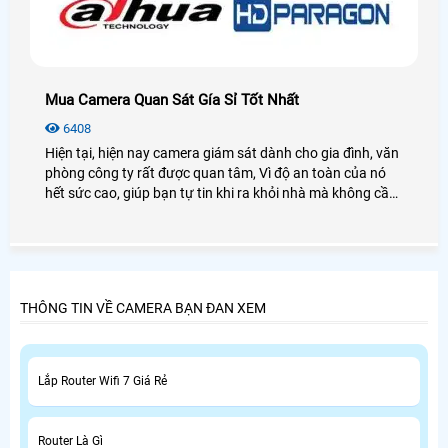
Mua Camera Quan Sát Gía Sỉ Tốt Nhất
6408
Hiện tại, hiện nay camera giám sát dành cho gia đình, văn
phòng công ty rất được quan tâm, Vì độ an toàn của nó
hết sức cao, giúp bạn tự tin khi ra khỏi nhà mà không cần
phải lo ngại về nhà sẽ ra sao, nhân viên có làm việc hay
không ???,giải pháp an toàn nhất mà bạn vừa tiết kiệm
được chi phí, vừa đc hỗ trợ kỹ thuật tận tình thì bài viết
dưới đây sẽ giúp bạn hiểu rõ .
THÔNG TIN VỀ CAMERA BẠN ĐAN XEM
Lắp Router Wifi 7 Giá Rẻ
Router Là Gì