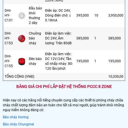
220V/50Hz
Đầu báo
DHI-
Điện áp: DC 24V,
khói
HY-
Dòng điện chờ: ≤
395,000
10
3,950,000
thường
C131
0.18mA
2 dây
DHI-
Chuông
Điện áp làm việc:
HY-
báo
DC 24V, Âm
385,000
1
385,000
C153
cháy
lượng: Trên 80dB
Điện áp làm việc:
DHI-
Đèn báo
DC 12V/24V, Tần
HY-
195,000
1
195,000
cháy
số nhấp nháy: 80-
C155
120 lần/phút
TỔNG CỘNG (VNĐ)
10,330,00
BẢNG GIÁ CHI PHÍ LẮP ĐẶT HỆ THỐNG PCCC 8 ZONE
Hiện nay có các hãng nổi tiếng chuyên cung cấp các thiết bị phòng cháy chữa
cháy chất lượng đảm bảo an toàn cho tất cả mọi người, giúp tránh khỏi những
nguy hiểm không đáng có:
Báo cháy Horing
Báo cháy Chungmei