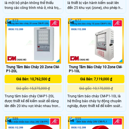
là một bộ phận không thể thiếu
là thiết bị vận hành kiểm soát lên
trong các công trình nhà ở, nhà trọ,
đến 25 khu vực (zone), cho phép hệ
chung cư hay các mô hình kinh
thống có thể giám sát nhiều khu vực
doanh được thiết kế để cung cấp sự
khác nhau trong một công trình
573
677
bảo vệ an toàn cho mọi người với
hoặc tòa nhà, giúp phát hiện sớm
khả năng kiểm soát lên đến 30 khu
các dấu hiệu cháy hoặc khói, từ đó
vực
đưa ra cảnh báo kịp thời nhằm
tránh mọi sư nguy hiểm từ hỏa
hoạn.
Trung Tâm Báo Cháy 20 Zone CM-
Trung Tâm Báo Cháy 10 Zone CM-
P1-20L
P1-10L
Giá Bán: 10,762,500 ₫
Giá Bán: 7,119,000 ₫
Giá gốc: 15,375,000 ₫
Giá gốc: 10,170,000 ₫
Trung tâm báo cháy CM-P1-20L
Trung tâm báo cháy CM-P1-10L là
được thiết kế để kiểm soát dễ dàng
hệ thống báo cháy tự động chuyên
lên đến 20 khu vực khác nhau trong
nghiệp, được thiết kế để kiểm soát
hệ thống báo cháy, đem lại giải
10 khu vực, giúp đảm bảo an toàn
pháp hiệu quả và đáng tin cậy cho
cho các tòa nhà, công trình lớn hoặc
586
599
các công trình, nhà xưởng, tòa nhà
khu vực có yêu cầu cao về bảo vệ
lớn, đảm bảo an toàn cho tất cả mọi
cháy nổ.