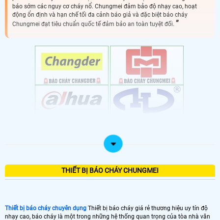
báo sớm các nguy cơ cháy nổ. Chungmei đảm bảo độ nhạy cao, hoạt
động ổn định và hạn chế tối đa cảnh báo giả và đặc biệt báo cháy
Chungmei đạt tiêu chuẩn quốc tế đảm bảo an toàn tuyệt đối.
THIẾT BỊ BÁO CHÁY CHUNGMEI
🚨THIẾT BỊ BÁO CHÁY CHUYÊN DỤNG 🚨
🚒Hệ thống báo cháy đóng vai trò then chốt trong bảo vệ an toàn tính
mạng và tài sản. Thiết bị này phát hiện sớm các dấu hiệu cháy, khói, hoặc nhiệt
độ tăng bất thường. Tín hiệu cảnh báo nhanh chóng được truyền đi, giúp mọi
Thiết bị báo cháy chuyên dụng
Thiết bị báo cháy giá rẻ thương hiệu uy tín độ
người sơ tán kịp thời và lực lượng cứu hỏa có thể can thiệp hiệu quả. Lắp đặt
nhạy cao, báo cháy là một trong những hệ thống quan trọng của tòa nhà văn
hệ thống báo cháy là một biện pháp chủ động và cần thiết để giảm thiểu rủi ro