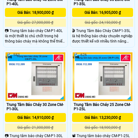
P1-40L
P1-35L
Giá Bán: 18,900,000 ₫
Giá Bán: 16,905,000 ₫
Giá gốc: 27,000,000 ₫
Giá gốc: 24,150,000 ₫
📷 Trung tâm báo cháy CM-P1-40L
🎬 Trung Tâm Báo Cháy CM-P1-35L
là một thiết bị chủ chốt trong hệ
là hệ thống báo cháy chuyên nghiệp
thông báo cháy mà không thể thiếu
được thiết kế với nhiều tính năng
được thiết kế để kiểm soát lên đến
hiện đại đem lại giải pháp hiệu quả
40 khu vực khác nhau đảm bảo an
trong việc phát hiện và xử lý kịp thời
583
626
toàn tối ưu cho các công trình yêu
các nguy cơ cháy nổ, giúp đảm bảo
cầu hệ thống bảo vệ cháy nổ hiệu
an toàn tính mạng và tài sản.
quả.
Trung Tâm Báo Cháy 30 Zone CM-
Trung Tâm Báo Cháy 25 Zone CM-
P1-30L
P1-25L
Giá Bán: 14,910,000 ₫
Giá Bán: 13,230,000 ₫
Giá gốc: 21,300,000 ₫
Giá gốc: 18,900,000 ₫
📷 Trung tâm báo cháy CM-P1-30L
📽 Trung tâm báo cháy CM-P1-25L