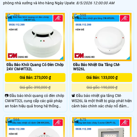
phòng nhà xưởng và kho hàng Ngày Upate:
8/5/2026 12:00:00 AM
do hỏa hoạn gây ra.
1. Công nghệ mới trong thiết bị báo cháy
793
598
2. Tiêu chuẩn lựa chọn thiết bị báo cháy
3. Lợi ích của thiết bị báo cháy chuyên dụng
4. Báo giá chi phí lắp đặt hệ thống phòng cháy chữa cháy
4. Cách lắp đặt và bảo trì thiết bị PCCC
5. An Thành Phát giải pháp thiết bị báo cháy an toàn.
Đầu Báo Khói Quang Có Đèn Chớp
Đầu Báo Nhiệt Gia Tăng CM-
24V CM-WT32L
WS26L
Giá Bán: 273,000 ₫
Giá Bán: 133,000 ₫
Giá gốc: 390,000 ₫
Giá gốc: 190,000 ₫
📷 Đầu báo khói quang có đèn chớp
📽 Đầu báo nhiệt gia tăng CM-
CM-WT32L cung cấp các giải pháp
WS26L là một thiết bị giúp phát hiện
an toàn hiệu quả trong hệ thống
cảnh báo chính xác cháy nổ đảm
phòng cháy chữa cháy, giúp phát
bảo an toàn cho mọi người. Được
hiện sớm dấu hiệu cháy do khói.
ứng dụng rộng rãi trong các tòa
566
675
Đầu báo với thời gian báo nhanh
nhà, nhà máy, trung tâm thương
chóng chỉ 15 giây, giúp phản ứng
mại.
kịp thời khi có sự cố xảy ra.