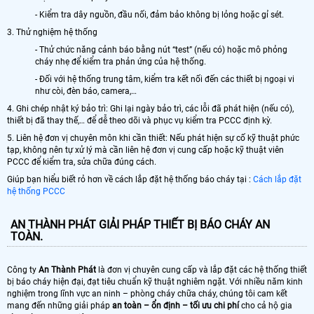
- Kiểm tra dây nguồn, đầu nối, đảm bảo không bị lỏng hoặc gỉ sét.
3. Thử nghiệm hệ thống
- Thử chức năng cảnh báo bằng nút “test” (nếu có) hoặc mô phỏng
cháy nhẹ để kiểm tra phản ứng của hệ thống.
- Đối với hệ thống trung tâm, kiểm tra kết nối đến các thiết bị ngoại vi
như còi, đèn báo, camera,…
4. Ghi chép nhật ký bảo trì: Ghi lại ngày bảo trì, các lỗi đã phát hiện (nếu có),
thiết bị đã thay thế,… để dễ theo dõi và phục vụ kiểm tra PCCC định kỳ.
5. Liên hệ đơn vị chuyên môn khi cần thiết: Nếu phát hiện sự cố kỹ thuật phức
tạp, không nên tự xử lý mà cần liên hệ đơn vị cung cấp hoặc kỹ thuật viên
PCCC để kiểm tra, sửa chữa đúng cách.
Giúp bạn hiểu biết rỏ hơn về cách lắp đặt hệ thống báo cháy tại :
Cách lắp đặt
hệ thống PCCC
AN THÀNH PHÁT GIẢI PHÁP THIẾT BỊ BÁO CHÁY AN
TOÀN.
Công ty
An Thành Phát
là đơn vị chuyên cung cấp và lắp đặt các hệ thống thiết
bị báo cháy hiện đại, đạt tiêu chuẩn kỹ thuật nghiêm ngặt. Với nhiều năm kinh
nghiệm trong lĩnh vực an ninh – phòng cháy chữa cháy, chúng tôi cam kết
mang đến những giải pháp
an toàn – ổn định – tối ưu chi phí
cho cả hộ gia