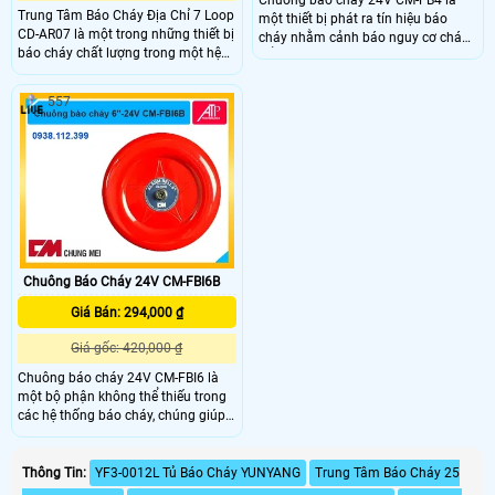
Chuông báo cháy 24V CM-FB4 là
Trung Tâm Báo Cháy Địa Chỉ 7 Loop
một thiết bị phát ra tín hiệu báo
CD-AR07 là một trong những thiết bị
cháy nhằm cảnh báo nguy cơ cháy
báo cháy chất lượng trong một hệ
nổ trong mọi dự án. CM-FB4 có khả
thống báo cháy, giúp thu và nhận
năng phát ra âm thanh mạnh mẽ, rõ
tín hiệu từ các đầu báo sau đấy
ràng, giúp người dùng nhận diện
557
truyền tải tín hiệu có cháy đến các
ngay tình huống khẩn cấp.
thiết bị cảnh bao, còi báo cháy, còi
đèn báo cháy.
Chuông Báo Cháy 24V CM-FBI6B
Giá Bán: 294,000 ₫
Giá gốc: 420,000 ₫
Chuông báo cháy 24V CM-FBI6 là
một bộ phận không thể thiếu trong
các hệ thống báo cháy, chúng giúp
phát ra các tín hiệu cảnh báo khi
phát hiện ra các đàm khói hoặc
cháy, nhằm báo cho mọi người tại
Thông Tin:
YF3-0012L Tủ Báo Cháy YUNYANG
Trung Tâm Báo Cháy 25
khu vực hay công trình đó biết để