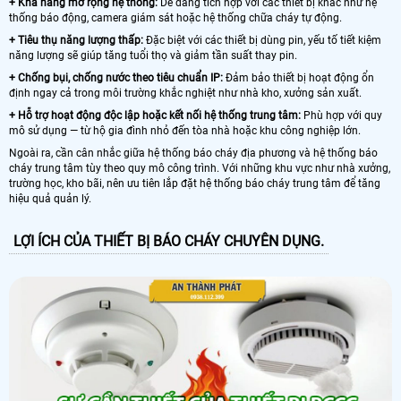
+ Khả năng mở rộng hệ thống:
Dễ dàng tích hợp với các thiết bị khác như hệ
thống báo động, camera giám sát hoặc hệ thống chữa cháy tự động.
+ Tiêu thụ năng lượng thấp:
Đặc biệt với các thiết bị dùng pin, yếu tố tiết kiệm
năng lượng sẽ giúp tăng tuổi thọ và giảm tần suất thay pin.
+ Chống bụi, chống nước theo tiêu chuẩn IP:
Đảm bảo thiết bị hoạt động ổn
định ngay cả trong môi trường khắc nghiệt như nhà kho, xưởng sản xuất.
+ Hỗ trợ hoạt động độc lập hoặc kết nối hệ thống trung tâm:
Phù hợp với quy
mô sử dụng — từ hộ gia đình nhỏ đến tòa nhà hoặc khu công nghiệp lớn.
Ngoài ra, cần cân nhắc giữa hệ thống báo cháy địa phương và hệ thống báo
cháy trung tâm tùy theo quy mô công trình. Với những khu vực như nhà xưởng,
trường học, kho bãi, nên ưu tiên lắp đặt hệ thống báo cháy trung tâm để tăng
hiệu quả quản lý.
LỢI ÍCH CỦA THIẾT BỊ BÁO CHÁY CHUYÊN DỤNG.