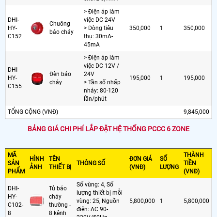
> Điện áp làm
DHI-
việc DC 24V
Chuông
HY-
> Dòng tiêu
350,000
1
350,000
báo cháy
C152
thụ: 30mA-
45mA
> Điện áp làm
việc DC 12V /
DHI-
Đèn báo
24V
HY-
195,000
1
195,000
cháy
> Tần số nhấp
C155
nháy: 80-120
lần/phút
TỔNG CỘNG (VNĐ)
9,845,000
BẢNG GIÁ CHI PHÍ LẮP ĐẶT HỆ THỐNG PCCC 6 ZONE
MÃ
THÀNH
HÌNH
TÊN
ĐƠN GIÁ
SỐ
SẢN
THÔNG SỐ
TIỀN
ẢNH
THIẾT BỊ
(VNĐ)
LƯỢNG
PHẨM
(VNĐ)
Số vùng: 4, Số
DHI-
Tủ báo
lượng thiết bị mỗi
HY-
cháy
vùng: 25, Nguồn
5,800,000
1
5,800,000
C102-
thường -
điện: AC 90-
8
8 kênh