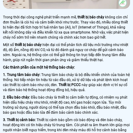
Trong thời đại công nghệ phát triển mạnh mẽ,
thiết bị báo cháy
không còn chỉ
đơn thuần là còi hú và cảm biến khói như trước. Thay vào đó, nhiều dòng thiết
bị hiện đại đã tích hợp trí tuệ nhân tạo (AI), IoT (Internet of Things), khả năng
kết nối không dây và điều khiển từ xa qua smartphone. Nhờ vậy, việc phát hiện
cháy nổ sớm trở nên nhanh chóng và chính xác hơn bao giờ hết.
Một số
thiết bị báo cháy
hiện đại có thể phân tích dữ liệu môi trường như nhiệt
độ, độ ẩm, nồng độ khí CO, và từ đó đánh giá nguy cơ cháy để gửi cảnh báo
sớm. Ngoài ra, hệ thống còn có thể gửi thông tin trực tiếp đến trung tâm điều
hành, giúp rút ngắn thời gian phản ứng và giảm thiểu thiệt hại.
Các thành phần của một hệ thống báo cháy:
1. Trung tâm báo cháy:
Trung tâm báo cháy là bộ điều khiển chính của toàn hệ
thống. Nó tiếp nhận tín hiệu từ các đầu dò, xử lý dữ liệu và phát lệnh kích hoạt
các thiết bị cảnh báo như còi, đèn.
Thiết bị PCCC
này giúp xác định vị trí sự cố
và đảm bảo hệ thống hoạt động đồng bộ, hiệu quả.
2. Đầu báo cháy:
Đầu báo cháy là thiết bị cảm biến tự động, có nhiệm vụ phát
hiện dấu hiệu cháy như khói, nhiệt độ cao, khí gas hoặc ngọn lửa. Tùy môi
trường sử dụng, người dùng có thể lựa chọn đầu báo khói, đầu báo nhiệt, đầu
báo gas hoặc đầu báo lửa để đảm bảo cảnh báo chính xác.
3. Thiết bị cảnh báo:
Thiết bị cảnh báo gồm còi báo động và đèn báo cháy,
hoạt động khi có tín hiệu cháy từ trung tâm. Còi phát ra âm thanh lớn giúp mọi
người nhận biết nguy hiểm, trong khi đèn nháy màu đỏ hỗ trợ cảnh báo bằng