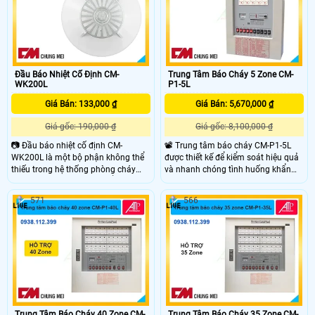
'
Đầu Báo Nhiệt Cố Định CM-
Trung Tâm Báo Cháy 5 Zone CM-
WK200L
P1-5L
Giá Bán: 133,000 ₫
Giá Bán: 5,670,000 ₫
Giá gốc: 190,000 ₫
Giá gốc: 8,100,000 ₫
📷 Đầu báo nhiệt cố định CM-
📽 Trung tâm báo cháy CM-P1-5L
WK200L là một bộ phận không thể
được thiết kế để kiểm soát hiệu quả
thiếu trong hệ thống phòng cháy
và nhanh chóng tình huống khẩn
chữa cháy, được thiết kế để phát
cấp trong các khu vực có nguy cơ
hiện sự thay đổi nhiệt độ trong môi
cháy nổ cao. Với khả năng giám sát
571
566
trường và gửi tín hiệu báo động khi
5 khu vực độc lập, CM-P1-5L sẽ là
nhiệt độ đạt đến mức nguy hiểm
giải pháp tối ưu cho việc bảo vệ an
giúp bảo vệ tài sản và con người
toàn cho các công trình quy mô nhỏ
khỏi nguy cơ cháy nổ 24/24
như gia đình, nhà trọ, văn phòng, ...
Trung Tâm Báo Cháy 40 Zone CM-
Trung Tâm Báo Cháy 35 Zone CM-