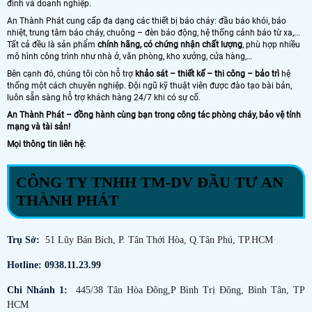
đình và doanh nghiệp.
An Thành Phát cung cấp đa dạng các thiết bị báo cháy: đầu báo khói, báo
nhiệt, trung tâm báo cháy, chuông – đèn báo động, hệ thống cảnh báo từ xa,...
Tất cả đều là sản phẩm
chính hãng, có chứng nhận chất lượng
, phù hợp nhiều
mô hình công trình như nhà ở, văn phòng, kho xưởng, cửa hàng,…
Bên cạnh đó, chúng tôi còn hỗ trợ
khảo sát – thiết kế – thi công – bảo trì
hệ
thống một cách chuyên nghiệp. Đội ngũ kỹ thuật viên được đào tạo bài bản,
luôn sẵn sàng hỗ trợ khách hàng 24/7 khi có sự cố.
An Thành Phát – đồng hành cùng bạn trong công tác phòng cháy, bảo vệ tính
mạng và tài sản!
Mọi thông tin liên hệ:
CÔNG TY TNHH TM-DV ĐẦU TƯ AN
THÀNH PHÁT
Trụ Sở:
51 Lũy Bán Bích, P. Tân Thới Hòa, Q.Tân Phú, TP.HCM
Hotline: 0938.11.23.99
Chi Nhánh 1:
445/38 Tân Hòa Đông,P Bình Trị Đông, Bình Tân, TP
HCM