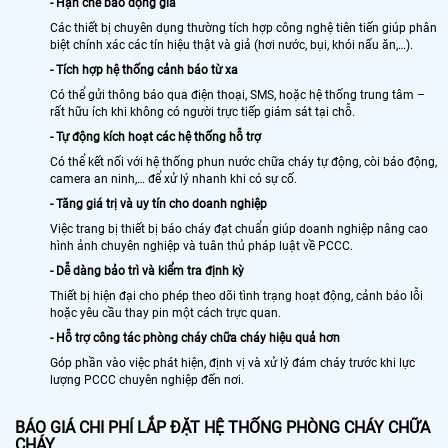
- Hạn chế báo động giả
Các thiết bị chuyên dụng thường tích hợp công nghệ tiên tiến giúp phân
biệt chính xác các tín hiệu thật và giả (hơi nước, bụi, khói nấu ăn,…).
- Tích hợp hệ thống cảnh báo từ xa
Có thể gửi thông báo qua điện thoại, SMS, hoặc hệ thống trung tâm –
rất hữu ích khi không có người trực tiếp giám sát tại chỗ.
- Tự động kích hoạt các hệ thống hỗ trợ
Có thể kết nối với hệ thống phun nước chữa cháy tự động, còi báo động,
camera an ninh,… để xử lý nhanh khi có sự cố.
- Tăng giá trị và uy tín cho doanh nghiệp
Việc trang bị thiết bị báo cháy đạt chuẩn giúp doanh nghiệp nâng cao
hình ảnh chuyên nghiệp và tuân thủ pháp luật về PCCC.
- Dễ dàng bảo trì và kiểm tra định kỳ
Thiết bị hiện đại cho phép theo dõi tình trạng hoạt động, cảnh báo lỗi
hoặc yêu cầu thay pin một cách trực quan.
- Hỗ trợ công tác phòng cháy chữa cháy hiệu quả hơn
Góp phần vào việc phát hiện, định vị và xử lý đám cháy trước khi lực
lượng PCCC chuyên nghiệp đến nơi.
BÁO GIÁ CHI PHÍ LẮP ĐẶT HỆ THỐNG PHÒNG CHÁY CHỮA
CHÁY