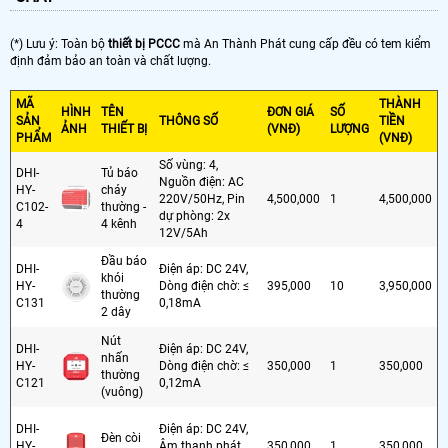
(*) Lưu ý: Toàn bộ
thiết bị PCCC
mà An Thành Phát cung cấp đều có tem kiểm
định đảm bảo an toàn và chất lượng.
MÃ
THÀNH
HÌNH
TÊN
ĐƠN GIÁ
SỐ
SẢN
THÔNG SỐ
TIỀN
ẢNH
THIẾT BỊ
(VNĐ)
LƯỢNG
PHẨM
(VNĐ)
Số vùng: 4,
DHI-
Tủ báo
Nguồn điện: AC
HY-
cháy
220V/50Hz, Pin
4,500,000
1
4,500,000
C102-
thường -
dự phòng: 2x
4
4 kênh
12V/5Ah
Đầu báo
DHI-
Điện áp: DC 24V,
khói
HY-
Dòng điện chờ: ≤
395,000
10
3,950,000
thường
C131
0,18mA
2 dây
Nút
DHI-
Điện áp: DC 24V,
nhấn
HY-
Dòng điện chờ: ≤
350,000
1
350,000
thường
C121
0,12mA
(vuông)
DHI-
Điện áp: DC 24V,
Đèn còi
HY-
Âm thanh phát
350,000
1
350,000