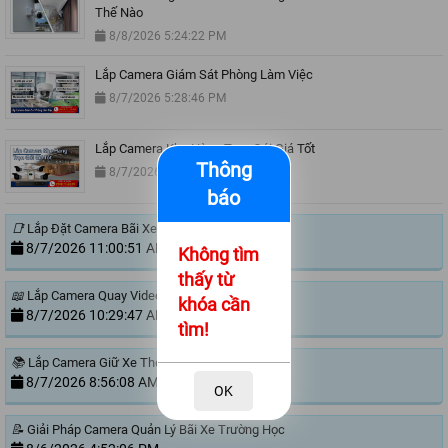
Thế Nào
8/8/2026 5:24:22 PM
Lắp Camera Giám Sát Phòng Làm Việc
8/7/2026 5:28:46 PM
Lắp Camera Kho Hàng Trọn Gói Giá Tốt
Thông
8/7/2026 3:23:06 PM
báo
📑
Lắp Đặt Camera Bãi Xe
8/7/2026 11:00:51 AM
Không tìm
thấy từ
📖
Lắp Camera Quay Video Đóng Hàng Ngoài Sàn
khóa cần
8/7/2026 10:29:47 AM
tìm!
📚
Lắp Camera Giữ Xe Thông Minh
8/7/2026 8:56:08 AM
OK
📝
Giải Pháp Camera Quản Lý Bãi Xe Trường Học