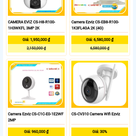
CAMERA EVIZ CS-H8-R100-
Camera Ezviz CS-EB8-R100-
1H3WKFL 3MP 2K
1K3FL4GA 2K (4G)
Giá: 1,950,000 ₫
Giá: 6,580,000 ₫
2,150,000 ₫
6,580,000 ₫
Camera Ezviz CS-C1C-E0-1E2WF
CS-CV310 Camera Wifi Ezviz
2MP
Giá: 960,000 ₫
Giá: 30%