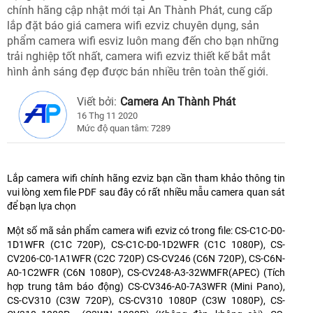
chính hãng cập nhật mới tại An Thành Phát, cung cấp
lắp đặt báo giá camera wifi ezviz chuyên dụng, sản
phẩm camera wifi esviz luôn mang đến cho bạn những
trải nghiệp tốt nhất, camera wifi ezviz thiết kế bắt mắt
hình ảnh sáng đẹp được bán nhiều trên toàn thế giới.
Viết bởi:
Camera An Thành Phát
16 Thg 11 2020
Mức độ quan tâm: 7289
Lắp camera wifi chính hãng ezviz bạn cần tham khảo thông tin
vui lòng xem file PDF sau đây có rất nhiều mẫu camera quan sát
để bạn lựa chọn
Một số mã sản phẩm camera wifi ezviz có trong file: CS-C1C-D0-
1D1WFR (C1C 720P), CS-C1C-D0-1D2WFR (C1C 1080P), CS-
CV206-C0-1A1WFR (C2C 720P) CS-CV246 (C6N 720P), CS-C6N-
A0-1C2WFR (C6N 1080P), CS-CV248-A3-32WMFR(APEC) (Tích
hợp trung tâm báo động) CS-CV346-A0-7A3WFR (Mini Pano),
CS-CV310 (C3W 720P), CS-CV310 1080P (C3W 1080P), CS-