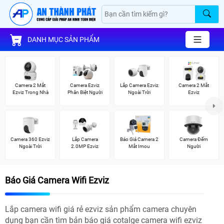
DANH MỤC SẢN PHẨM
Camera 2 Mắt
Camera Ezviz
Lắp Camera Ezviz
Camera 2 Mắt
Ezviz Trong Nhà
Phân Biệt Người
Ngoài Trời
Ezviz
Camera 360 Ezviz
Lắp Camera
Báo Giá Camera 2
Camera Đếm
Ngoài Trời
2.0MP Ezviz
Mắt Imou
Người
Báo Giá Camera Wifi Ezviz
Lắp camera wifi giá rẻ ezviz sản phẩm camera chuyên
dụng bạn cần tìm bản báo giá cotalge camera wifi ezviz