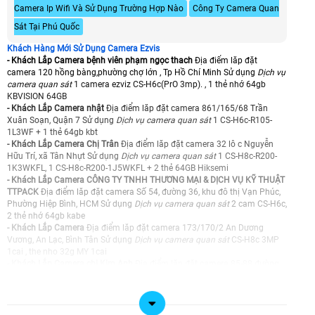
Camera Ip Wifi Và Sử Dụng Trường Hợp Nào
Công Ty Camera Quan
Sát Tại Phú Quốc
Khách Hàng Mới Sử Dụng Camera Ezvis
- Khách Lắp Camera bệnh viên phạm ngọc thach
Địa điểm lăp đặt
camera 120 hồng bàng,phường chợ lớn , Tp Hồ Chí Minh Sử dụng
Dịch vụ
camera quan sát
1 camera ezviz CS-H6c(PrO 3mp). , 1 thẻ nhớ 64gb
KBVISION 64GB
- Khách Lắp Camera nhật
Địa điểm lăp đặt camera 861/165/68 Trần
Xuân Soạn, Quận 7 Sử dụng
Dịch vụ camera quan sát
1 CS-H6c-R105-
1L3WF + 1 thẻ 64gb kbt
- Khách Lắp Camera Chị Trân
Địa điểm lăp đặt camera 32 lô c Nguyễn
Hữu Trí, xã Tân Nhựt Sử dụng
Dịch vụ camera quan sát
1 CS-H8c-R200-
1K3WKFL, 1 CS-H8c-R200-1J5WKFL + 2 thẻ 64GB Hiksemi
- Khách Lắp Camera CÔNG TY TNHH THƯƠNG MẠI & DỊCH VỤ KỸ THUẬT
TTPACK
Địa điểm lăp đặt camera Số 54, đường 36, khu đô thị Vạn Phúc,
Phường Hiệp Bình, HCM Sử dụng
Dịch vụ camera quan sát
2 cam CS-H6c,
2 thẻ nhớ 64gb kabe
- Khách Lắp Camera
Địa điểm lăp đặt camera 173/170/2 An Dương
Vương, An Lạc, Bình Tân Sử dụng
Dịch vụ camera quan sát
CS-H8c 3MP
1cai , the nho 32g MY 1cai
- Khách Lắp Camera chị Kim Anh
Địa điểm lăp đặt camera 85-88 đường
390 Ấp Trảng Lắm, Củ Chi Sử dụng
Dịch vụ camera quan sát
1 cam ezviz
cs-h6c,1 thẻ 32gb my
- Khách Lắp Camera a Nguyên
Địa điểm lăp đặt camera 541/2 Nguyễn
Tri Phương, phường Vườn Lài Q10 Sử dụng
Dịch vụ camera quan sát
2