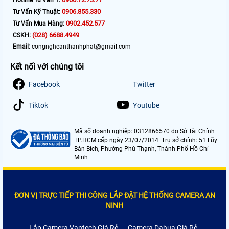
0906.855.330
Tư Vấn Kỹ Thuật:
0902.452.577
Tư Vấn Mua Hàng:
(028) 6688.4949
CSKH:
Email:
congngheanthanhphat@gmail.com
Kết nối với chúng tôi
Facebook
Twitter
Tiktok
Youtube
Mã số doanh nghiệp: 0312866570 do Sở Tài Chính
TP.HCM cấp ngày 23/07/2014. Trụ sở chính: 51 Lũy
Bán Bích, Phường Phú Thạnh, Thành Phố Hồ Chí
Minh
ĐƠN VỊ TRỰC TIẾP THI CÔNG LẮP ĐẶT HỆ THỐNG CAMERA AN
NINH
Lắp Camera Vantech Giá Rẻ
Camera Dahua Giá Rẻ