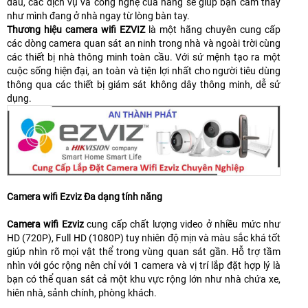
đâu, các dịch vụ và công nghệ của hãng sẽ giúp bạn cảm thấy
như mình đang ở nhà ngay từ lòng bàn tay.
Thương hiệu camera wifi EZVIZ
là một hãng chuyên cung cấp
các dòng camera quan sát an ninh trong nhà và ngoài trời cùng
các thiết bị nhà thông minh toàn cầu. Với sứ mệnh tạo ra một
cuộc sống hiện đại, an toàn và tiện lợi nhất cho người tiêu dùng
thông qua các thiết bị giám sát không dây thông minh, dễ sử
dụng.
Camera wifi Ezviz Đa dạng tính năng
Camera wifi Ezviz
cung cấp chất lượng video ở nhiều mức như
HD (720P), Full HD (1080P) tuy nhiên độ mịn và màu sắc khá tốt
giúp nhìn rõ mọi vật thể trong vùng quan sát gần. Hỗ trợ tầm
nhìn với góc rộng nên chỉ với 1 camera và vị trí lắp đặt hợp lý là
bạn có thể quan sát cả một khu vực rộng lớn như nhà chứa xe,
hiên nhà, sảnh chính, phòng khách.