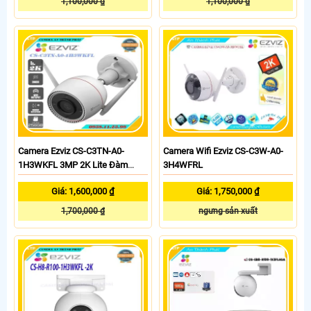
1,100,000 ₫
1,100,000 ₫
Camera Ezviz CS-C3TN-A0-
Camera Wifi Ezviz CS-C3W-A0-
1H3WKFL 3MP 2K Lite Đàm
3H4WFRL
Thoại
Giá: 1,600,000 ₫
Giá: 1,750,000 ₫
1,700,000 ₫
ngưng sản xuất