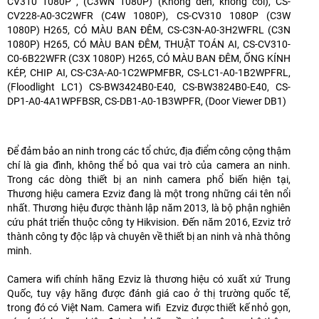
CV310 1080P , (C3WN 1080P) (Không đèn, không còi), CS-
CV228-A0-3C2WFR (C4W 1080P), CS-CV310 1080P (C3W
1080P) H265, CÓ MÀU BAN ĐÊM, CS-C3N-A0-3H2WFRL (C3N
1080P) H265, CÓ MÀU BAN ĐÊM, THUẬT TOÁN AI, CS-CV310-
C0-6B22WFR (C3X 1080P) H265, CÓ MÀU BAN ĐÊM, ỐNG KÍNH
KÉP, CHIP AI, CS-C3A-A0-1C2WPMFBR, CS-LC1-A0-1B2WPFRL,
(Floodlight LC1) CS-BW3424B0-E40, CS-BW3824B0-E40, CS-
DP1-A0-4A1WPFBSR, CS-DB1-A0-1B3WPFR, (Door Viewer DB1)
Để đảm bảo an ninh trong các tổ chức, địa điểm công cộng thậm
chí là gia đình, không thể bỏ qua vai trò của camera an ninh.
Trong các dòng thiết bị an ninh camera phổ biến hiện tại,
Thương hiệu camera Ezviz đang là một trong những cái tên nổi
nhất. Thương hiệu được thành lập năm 2013, là bộ phận nghiên
cứu phát triển thuộc công ty Hikvision. Đến năm 2016, Ezviz trở
thành công ty độc lập và chuyên về thiết bị an ninh và nhà thông
minh.
Camera wifi chính hãng Ezviz là thương hiệu có xuất xứ Trung
Quốc, tuy vậy hãng được đánh giá cao ở thị trường quốc tế,
trong đó có Việt Nam. Camera wifi Ezviz được thiết kế nhỏ gọn,