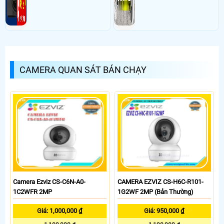
CAMERA QUAN SÁT BÁN CHẠY
Camera Ezviz CS-C6N-A0-
CAMERA EZVIZ CS-H6C-R101-
1C2WFR 2MP
1G2WF 2MP (Bản Thường)
Giá: 1,000,000 ₫
Giá: 950,000 ₫