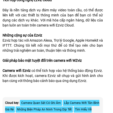
Đây là nền tảng dịch vụ đám mây video toàn cầu, có thể được
liên kết với các thiết bị thông minh của bạn để bạn có thể sử
dụng các dịch vụ khác. Với mã hóa cấp ngân hàng, dữ liệu của
bạn luôn an toàn trên camera wifi Ezviz Cloud.
Những cộng sự của Ezviz
Ezviz hợp tác với Amazon Alexa, Trợ lý Google, Apple Homekit và
IFTTT. Chúng tôi kết nối mọi thứ để có thể tạo nên cho bạn
những trải nghiệm an toàn, thuận tiện và thông minh.
Giải pháp bảo mật tuyệt đối trên camera wifi WZviz
Camera wifi Ezviz
có thể tích hợp vào hệ thống báo động Ezviz.
Khi được kích hoạt, camera Ezviz sẽ chụp và gửi hình ảnh cho
bạn cùng với thông báo cảnh báo qua ứng dụng Ezviz.
Cloud key:
Camera Quan Sát Có Ghi Âm
Lắp Camera Wifi Tân Bình
Giá Rẻ
Những Biện Pháp An Ninh Trong Dịp Tết
Tìm Hiểu Về