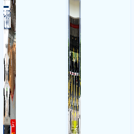
bộ gồm 4 camera, 1 đầu ghi
vực cổng của các bãi giữ xe
hình, ổ cứng, switch mang
kết hợp với phần mềm quản
đến giải pháp giám sát kho
lý để ghi nhận lượt xe ra vào
hàng 24/7 ổn định với độ
chụp hình thông tin xe và
sắc nét cao
biển số lưu trực tiếp về máy
tinh trạm để nhân viên tiện
đối soát, tính tiền xe xe ra
khỏi bãi