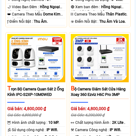
🌙 Video Ban Đêm :
Hồng Ngoại
🔴 Xem ban đêm :
Hồng Ngoại
10m Hồng Ngoại SMD.
15m Có Màu Ban Ðêm.
👑 Camera Theo Mẫu
Dome Kim
⛓ Camera Theo Mẫu
Thân Plastic.
loại + Nhựa.
️ƒ Điểm Nỗi Bật :
Thu Âm.
️☣️ Điểm Nỗi Bật :
Thu Âm Và Loa.
T
B
Rọn Bộ Camera Quan Sát 2 Ống
Ộ Camera Giám Sát Cửa Hàng
Kính IPC-S2XP-10M0WED
Xoay 360 Ezviz H6C Pro 3MP
Giá bán: 4,800,000 ₫
Giá bán: 4,800,000 ₫
Giá Gốc: 6,800,000 ₫
Giá Gốc: 6,200,000 ₫
🦉 Hình ảnh chất lượng :
10 MP.
️👀 Chất lượng hình Ảnh :
2K Lite .
🕉️ Sử dụng công nghệ :
IP Wifi.
⚒ Camera Công nghệ :
IP Wifi.