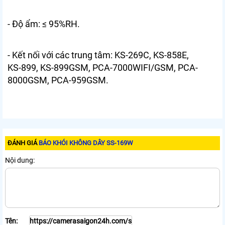
- Độ ẩm: ≤ 95%RH.
- Kết nối với các trung tâm: KS-269C, KS-858E,
KS-899, KS-899GSM, PCA-7000WIFI/GSM, PCA-
8000GSM, PCA-959GSM.
ĐÁNH GIÁ
BÁO KHÓI KHÔNG DÂY SS-169W
Nội dung:
Tên: