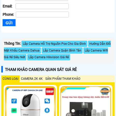
Email:
Phone:
Thông Tin:
Lắp Camera Hỗ Trợ Nguồn Poe Cho Gia Đình
Hướng Dẫn Đổi
Mật Khẩu Camera Dahua
Lắp Camera Quận Bình Tân
Lắp Camera Wifi
Giá Rẻ Siêu Nét
Lắp Camera Hikvision Giá Rẻ
THAM KHẢO CAMERA QUAN SÁT GIÁ RẺ
CÙNG LOẠI
CAMERA 2K 4K
SẢN PHẨM THAM KHẢO