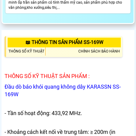
minh ốp trần sản phẩm có tính thẩm mỹ cao, sản phẩm phù hợp cho
văn phòng,kho xưởng,siêu thị,...
📖 THÔNG TIN SẢN PHẨM SS-169W
THÔNG SỐ KỸ THUẬT
CHÍNH SÁCH BẢO HÀNH
THÔNG SỐ KỸ THUẬT SẢN PHẨM :
Đầu dò báo khói quang không dây KARASSN SS-
169W
- Tần số hoạt động: 433,92 MHz.
- Khoảng cách kết nối về trung tâm: ≥ 200m (in