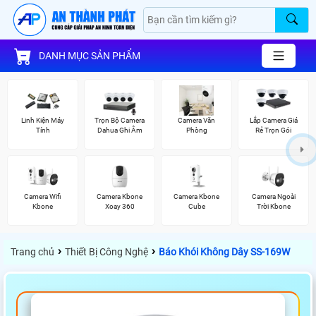
DANH MỤC SẢN PHẨM
Linh Kiện Máy
Trọn Bộ Camera
Camera Văn
Lắp Camera Giá
Tính
Dahua Ghi Âm
Phòng
Rẻ Trọn Gói
Camera Wifi
Camera Kbone
Camera Kbone
Camera Ngoài
Kbone
Xoay 360
Cube
Trời Kbone
›
›
Trang chủ
Thiết Bị Công Nghệ
Báo Khói Không Dây SS-169W