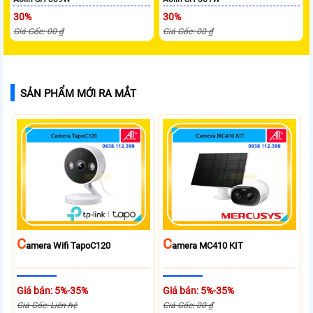
30%
30%
Giá Gốc: 00 ₫
Giá Gốc: 00 ₫
SẢN PHẨM MỚI RA MẮT
C
C
Amera Wifi TapoC120
Amera MC410 KIT
Giá bán: 5%-35%
Giá bán: 5%-35%
Giá Gốc: Liên hệ
Giá Gốc: 00 ₫