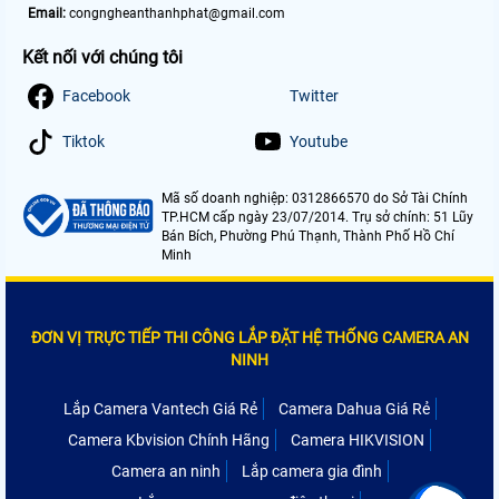
Email:
congngheanthanhphat@gmail.com
Kết nối với chúng tôi
Facebook
Twitter
Tiktok
Youtube
Mã số doanh nghiệp: 0312866570 do Sở Tài Chính
TP.HCM cấp ngày 23/07/2014. Trụ sở chính: 51 Lũy
Bán Bích, Phường Phú Thạnh, Thành Phố Hồ Chí
Minh
ĐƠN VỊ TRỰC TIẾP THI CÔNG LẮP ĐẶT HỆ THỐNG CAMERA AN
NINH
Lắp Camera Vantech Giá Rẻ
Camera Dahua Giá Rẻ
Camera Kbvision Chính Hãng
Camera HIKVISION
Camera an ninh
Lắp camera gia đình