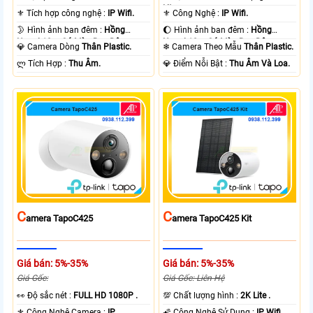
Lite .
⚜️ Tích hợp công nghệ :
IP Wifi.
⚜️ Công Nghệ :
IP Wifi.
🌛 Hình ảnh ban đêm :
Hồng
🌔 Hình ảnh ban đêm :
Hồng
Ngoại 10m Có Màu Ban Ðêm.
Ngoại 10m Có Màu Ban Ðêm.
💎 Camera Dòng
Thân Plastic.
❄ Camera Theo Mẫu
Thân Plastic.
️ლ Tích Hợp :
Thu Âm.
️💎 Điểm Nỗi Bật :
Thu Âm Và Loa.
C
C
Amera TapoC425
Amera TapoC425 Kit
Giá bán: 5%-35%
Giá bán: 5%-35%
Giá Gốc:
Giá Gốc: Liên Hệ
️👀 Độ sắc nét :
FULL HD 1080P .
💯 Chất lượng hình :
2K Lite .
⚜️ Công Nghệ Camera :
IP.
🌠 Công Nghệ Sử Dụng :
IP Wifi.