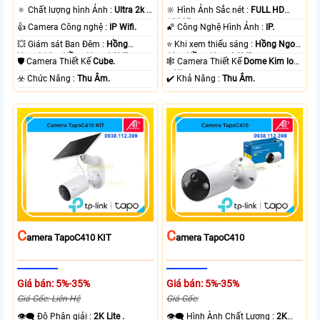
🔅 Chất lượng hình Ảnh :
Ultra 2k +
🔆 Hình Ảnh Sắc nét :
FULL HD
.
1080P .
👍 Camera Công nghệ :
IP Wifi.
🌠 Công Nghệ Hình Ảnh :
IP.
💥 Giám sát Ban Đêm :
Hồng
⭐ Khi xem thiếu sáng :
Hồng Ngoại
Ngoại 10m Hồng Ngoại SMD.
10m Hồng Ngoại SMD.
🛡 Camera Thiết Kế
Cube.
🕸️ Camera Thiết Kế
Dome Kim loại
+ Nhựa.
️☣️ Chức Năng :
Thu Âm.
️✔️ Khả Năng :
Thu Âm.
C
C
Amera TapoC410 KIT
Amera TapoC410
Giá bán: 5%-35%
Giá bán: 5%-35%
Giá Gốc: Liên Hệ
Giá Gốc:
👁️‍🗨 Độ Phân giải :
2K Lite .
👁️‍🗨 Hình Ành Chất Lượng :
2K