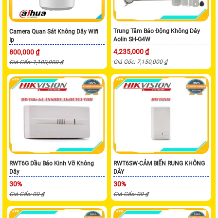
Trung Tâm Báo Động Không Dây
Camera Quan Sát Không Dây Wifi
Aolin SH-G4W
Ip
4,235,000 ₫
800,000 ₫
Giá Gốc: 7,150,000 ₫
Giá Gốc: 1,100,000 ₫
RWT6G Dầu Báo Kinh Vỡ Không
RWT6SW-CẢM BIẾN RUNG KHÔNG
Dây
DÂY
30%
30%
Giá Gốc: 00 ₫
Giá Gốc: 00 ₫