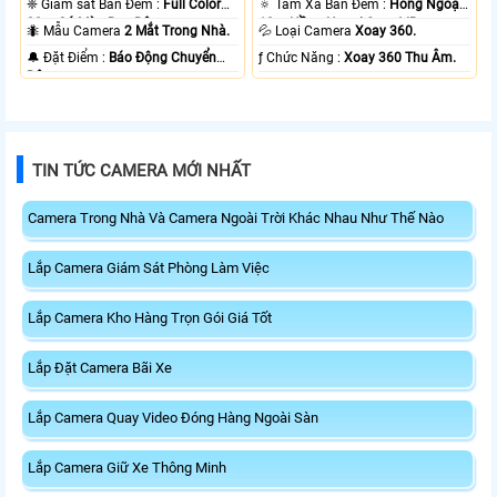
❈ Giám sát Ban Đêm :
Full Color
🔅 Tầm Xa Ban Đêm :
Hồng Ngoại
20m Có Màu Ban Ðêm.
10m Hồng Ngoại Smart IR.
🐜 Mẫu Camera
2 Mắt Trong Nhà.
💦 Loại Camera
Xoay 360.
️🔔 Đặt Điểm :
Báo Động Chuyển
️ƒ Chức Năng :
Xoay 360 Thu Âm.
Động.
TIN TỨC CAMERA MỚI NHẤT
Camera Trong Nhà Và Camera Ngoài Trời Khác Nhau Như Thế Nào
Lắp Camera Giám Sát Phòng Làm Việc
Lắp Camera Kho Hàng Trọn Gói Giá Tốt
Lắp Đặt Camera Bãi Xe
Lắp Camera Quay Video Đóng Hàng Ngoài Sàn
Lắp Camera Giữ Xe Thông Minh