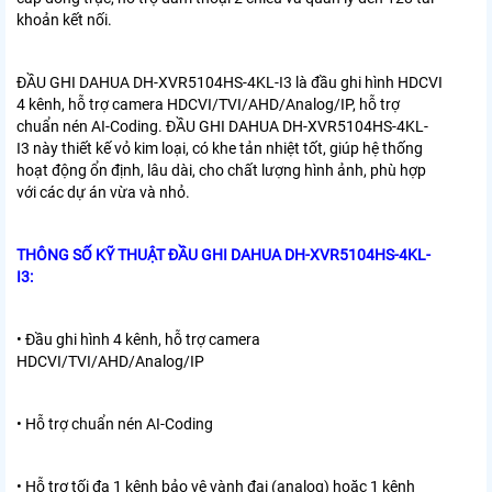
khoản kết nối.
ĐẦU GHI DAHUA DH-XVR5104HS-4KL-I3 là đầu ghi hình HDCVI
4 kênh, hỗ trợ camera HDCVI/TVI/AHD/Analog/IP, hỗ trợ
chuẩn nén AI-Coding.
ĐẦU GHI DAHUA DH-XVR5104HS-4KL-
I3
này thiết kế vỏ kim loại, có khe tản nhiệt tốt, giúp hệ thống
hoạt động ổn định, lâu dài, cho chất lượng hình ảnh, phù hợp
với các dự án vừa và nhỏ.
THÔNG SỐ KỸ THUẬT
ĐẦU GHI DAHUA DH-XVR5104HS-4KL-
I3:
• Đầu ghi hình 4 kênh, hỗ trợ camera
HDCVI/TVI/AHD/Analog/IP
• Hỗ trợ chuẩn nén AI-Coding
• Hỗ trợ tối đa 1 kênh bảo vệ vành đai (analog) hoặc 1 kênh