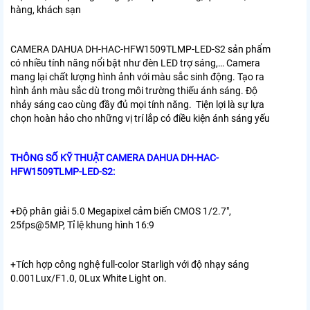
hàng, khách sạn
CAMERA DAHUA DH-HAC-HFW1509TLMP-LED-S2
sản phẩm
có nhiều tính năng nổi bật như đèn LED trợ sáng,… Camera
mang lại chất lượng hình ảnh với màu sắc sinh động. Tạo ra
hình ảnh màu sắc dù trong môi trường thiếu ánh sáng. Độ
nhảy sáng cao cùng đầy đủ mọi tính năng. Tiện lợi là sự lựa
chọn hoàn hảo cho những vị trí lắp có điều kiện ánh sáng yếu
THÔNG SỐ KỸ THUẬT
CAMERA DAHUA DH-HAC-
HFW1509TLMP-LED-S2:
+Độ phân giải 5.0 Megapixel cảm biến CMOS 1/2.7″,
25fps@5MP, Tỉ lệ khung hình 16:9
+Tích hợp công nghệ full-color Starligh với độ nhạy sáng
0.001Lux/F1.0, 0Lux White Light on.