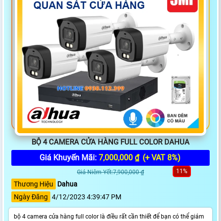
BỘ 4 CAMERA CỬA HÀNG FULL COLOR DAHUA
Giá Khuyến Mãi:
7,000,000 ₫
(+ VAT 8%)
11%
Giá Niêm Yết:7,900,000 ₫
Thương Hiệu
Dahua
Ngày Đăng
4/12/2023 4:39:47 PM
bộ 4 camera cửa hàng full color là điều rất cần thiết để bạn có thể giám