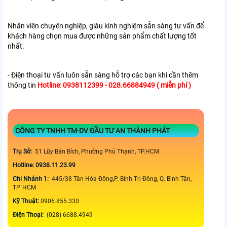
Nhân viên chuyên nghiệp, giàu kinh nghiệm sẵn sàng tư vấn để
khách hàng chọn mua được những sản phẩm chất lượng tốt
nhất.
- Điện thoại tư vấn luôn sẵn sàng hỗ trợ các bạn khi cần thêm
thông tin
Hotline: 0938112399 - 028.66884949 ( miễn phí )
CÔNG TY TNHH TM-DV ĐẦU TƯ AN THÀNH PHÁT
Trụ Sở:
51 Lũy Bán Bích, Phường Phú Thạnh, TP.HCM
Hotline: 0938.11.23.99
Chi Nhánh 1:
445/38 Tân Hòa Đông,P. Bình Trị Đông, Q. Bình Tân,
TP. HCM
Kỹ Thuật:
0906.855.330
Điện Thoại:
(028) 6688.4949