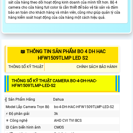
sát cửa hàng theo dõi hoạt động kinh doanh của mình tốt hơn. Bộ 4
camera cho cửa hàng full color là cần thiết để bảo vệ tài sản và đảm
bảo an toàn cho khách hàng và nhân viên, cũng như giúp quản lý cửa
hàng kiểm soát hoạt động của cửa hàng một cách hiệu quả.
📖 THÔNG TIN SẢN PHẨM BO 4 DH HAC
HFW1509TLMP LED S2
THÔNG SỐ KỸ THUẬT
CHÍNH SÁCH BẢO HÀNH
THÔNG SỐ KỸ THUẬT CAMERA BO-4-DH-HAC-
HFW1509TLMP-LED-S2
╣ Sản Phẩm Hãng
Dahua
Model Lắp Camera Trọn Bộ
bo-4-DH-HAC-HFW1509TLMP-LED-S2
️⚡ Độ phân giải
3k
⚜️ Công nghệ
AHD CVI TVI BCS
🔳 Cảm biến hình ảnh
CMOS