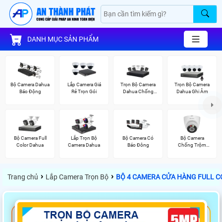
DANH MỤC SẢN PHẨM
Bộ Camera Dahua
Lắp Camera Giá
Trọn Bộ Camera
Trọn Bộ Camera
Báo Động
Rẻ Trọn Gói
Dahua Chống
Dahua Ghi Âm
Trộm
Bộ Camera Full
Lắp Trọn Bộ
Bộ Camera Có
Bộ Camera
Color Dahua
Camera Dahua
Báo Đông
Chống Trộm
Kbvision
›
›
Trang chủ
Lắp Camera Trọn Bộ
BỘ 4 CAMERA CỬA HÀNG FULL 