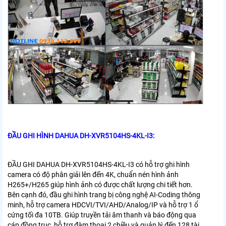
ĐẦU GHI HÌNH DAHUA
DH-XVR5104HS-4KL-I3:
ĐẦU GHI DAHUA DH-XVR5104HS-4KL-I3
có hỗ trợ ghi hình
camera có độ phân giải lên đến 4K, chuẩn nén hình ảnh
H265+/H265 giúp hình ảnh có được chất lượng chi tiết hơn.
Bên cạnh đó, đầu ghi hình trang bị công nghệ AI-Coding thông
minh, hỗ trợ camera HDCVI/TVI/AHD/Analog/IP và hỗ trợ 1 ổ
cứng tối đa 10TB. Giúp truyền tải âm thanh và báo động qua
cáp đồng trục, hỗ trợ đàm thoại 2 chiều và quản lý đến 128 tài