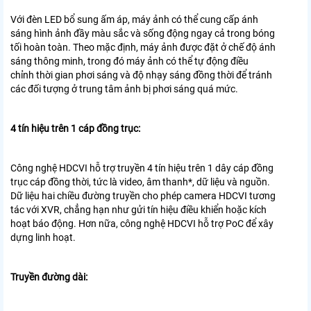
Với đèn LED bổ sung ấm áp, máy ảnh có thể cung cấp ánh
sáng
hình ảnh đầy màu sắc và sống động ngay cả trong bóng
tối hoàn toàn. Theo mặc định, máy ảnh được
đặt ở chế độ ánh
sáng thông minh, trong đó máy ảnh có thể tự động điều
chỉnh
thời gian phơi sáng và độ nhạy sáng đồng thời để tránh
các đối tượng ở trung tâm ảnh bị phơi sáng quá mức.
4 tín hiệu trên 1 cáp đồng trục:
Công nghệ HDCVI hỗ trợ truyền 4 tín hiệu trên 1 dây cáp đồng
trục
cáp đồng thời, tức là video, âm thanh*, dữ liệu và nguồn.
Dữ liệu hai chiều
đường truyền cho phép camera HDCVI tương
tác với XVR, chẳng hạn như
gửi tín hiệu điều khiển hoặc kích
hoạt báo động. Hơn nữa, công nghệ HDCVI
hỗ trợ PoC để xây
dựng linh hoạt.
Truyền đường dài: