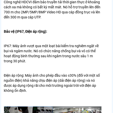
Công nghệ HDCVI đảm bảo truyền tải thời gian thực ở khoảng
cách xa
mà không có bất kỳ mất mát. Nó hỗ trợ truyền lên đến
700 m cho 2MP/5MP/8MP
Video HD qua cáp đồng trục và lên
đến 300 m qua cáp UTP.
Bảo vệ (IP67, Điện áp rộng):
IP67: Máy ảnh vượt qua một loạt bài kiểm tra nghiêm ngặt về
bụi và ngâm nước. Nó có
chức năng chống bụi và vỏ có thể
hoạt động bình thường sau khi ngâm trong
nước sâu 1 m
trong 30 phút.
Điện áp rộng: Máy ảnh cho phép đầu vào ±30% (đối với một số
nguồn điện)
khả năng chịu điện áp (dải điện áp rộng) và nó
được áp dụng rộng rãi cho môi trường ngoài trời với điện áp
không ổn định.