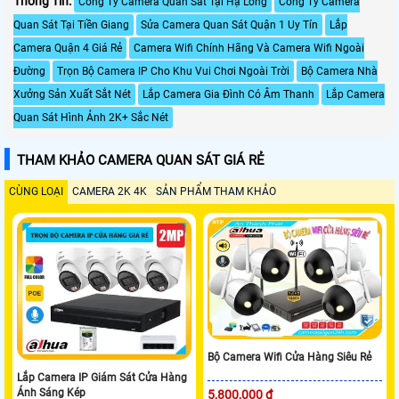
Thông Tin:
Công Ty Camera Quan Sát Tại Hạ Long
Công Ty Camera
Quan Sát Tại Tiền Giang
Sửa Camera Quan Sát Quận 1 Uy Tín
Lắp
Camera Quận 4 Giá Rẻ
Camera Wifi Chính Hãng Và Camera Wifi Ngoài
Đường
Trọn Bộ Camera IP Cho Khu Vui Chơi Ngoài Trời
Bộ Camera Nhà
Xưởng Sản Xuất Sắt Nét
Lắp Camera Gia Đình Có Âm Thanh
Lắp Camera
Quan Sát Hình Ảnh 2K+ Sắc Nét
THAM KHẢO CAMERA QUAN SÁT GIÁ RẺ
CÙNG LOẠI
CAMERA 2K 4K
SẢN PHẨM THAM KHẢO
Bộ Camera Wifi Cửa Hàng Siêu Rẻ
Lắp Camera IP Giám Sát Cửa Hàng
Ánh Sáng Kép
5,800,000 ₫