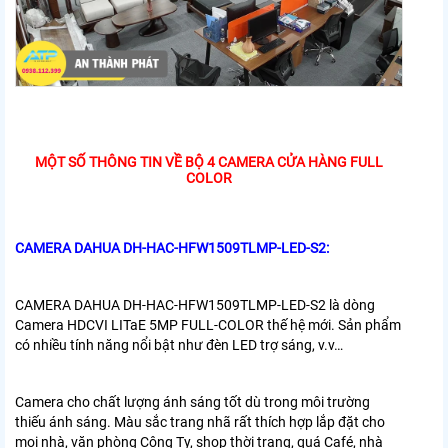
MỘT SỐ THÔNG TIN VỀ BỘ 4 CAMERA CỬA HÀNG FULL
COLOR
CAMERA DAHUA DH-HAC-HFW1509TLMP-LED-S2:
CAMERA DAHUA DH-HAC-HFW1509TLMP-LED-S2 là dòng
Camera HDCVI LITaE 5MP FULL-COLOR thế hệ mới. Sản phẩm
có nhiều tính năng nổi bật như đèn LED trợ sáng, v.v…
Camera
cho chất lượng ánh sáng tốt dù trong môi trường
thiếu ánh sáng. Màu sắc trang nhã rất thích hợp lắp đặt cho
mọi nhà, văn phòng Công Ty, shop thời trang, quá Café, nhà