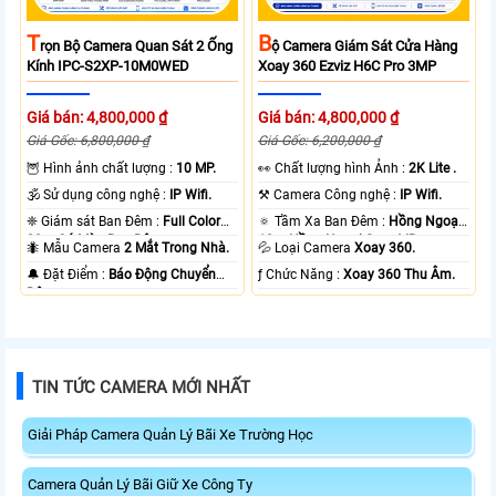
T
B
Rọn Bộ Camera Quan Sát 2 Ống
Ộ Camera Giám Sát Cửa Hàng
Kính IPC-S2XP-10M0WED
Xoay 360 Ezviz H6C Pro 3MP
Giá bán: 4,800,000 ₫
Giá bán: 4,800,000 ₫
Giá Gốc: 6,800,000 ₫
Giá Gốc: 6,200,000 ₫
🦉 Hình ảnh chất lượng :
10 MP.
️👀 Chất lượng hình Ảnh :
2K Lite .
🕉️ Sử dụng công nghệ :
IP Wifi.
⚒ Camera Công nghệ :
IP Wifi.
❈ Giám sát Ban Đêm :
Full Color
🔅 Tầm Xa Ban Đêm :
Hồng Ngoại
20m Có Màu Ban Ðêm.
10m Hồng Ngoại Smart IR.
🐜 Mẫu Camera
2 Mắt Trong Nhà.
💦 Loại Camera
Xoay 360.
️🔔 Đặt Điểm :
Báo Động Chuyển
️ƒ Chức Năng :
Xoay 360 Thu Âm.
Động.
TIN TỨC CAMERA MỚI NHẤT
Giải Pháp Camera Quản Lý Bãi Xe Trường Học
Camera Quản Lý Bãi Giữ Xe Công Ty