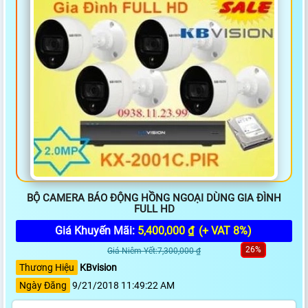
BỘ CAMERA BÁO ĐỘNG HỒNG NGOẠI DÙNG GIA ĐÌNH
FULL HD
Giá Khuyến Mãi:
5,400,000 ₫
(+ VAT 8%)
26%
Giá Niêm Yết:7,300,000 ₫
Thương Hiệu
KBvision
Ngày Đăng
9/21/2018 11:49:22 AM