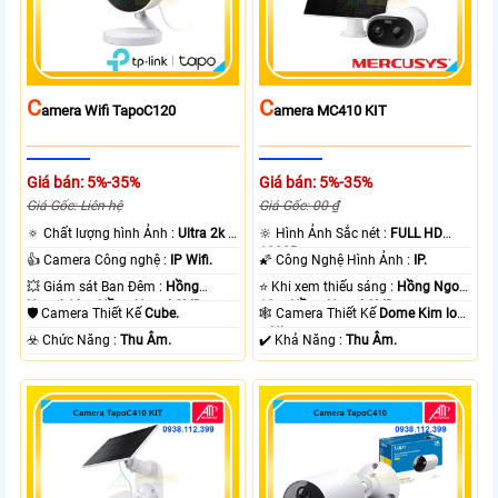
C
C
Amera Wifi TapoC120
Amera MC410 KIT
Giá bán: 5%-35%
Giá bán: 5%-35%
Giá Gốc: Liên hệ
Giá Gốc: 00 ₫
🔅 Chất lượng hình Ảnh :
Ultra 2k +
🔆 Hình Ảnh Sắc nét :
FULL HD
.
1080P .
👍 Camera Công nghệ :
IP Wifi.
🌠 Công Nghệ Hình Ảnh :
IP.
💥 Giám sát Ban Đêm :
Hồng
⭐ Khi xem thiếu sáng :
Hồng Ngoại
Ngoại 10m Hồng Ngoại SMD.
10m Hồng Ngoại SMD.
🛡 Camera Thiết Kế
Cube.
🕸️ Camera Thiết Kế
Dome Kim loại
+ Nhựa.
️☣️ Chức Năng :
Thu Âm.
️✔️ Khả Năng :
Thu Âm.