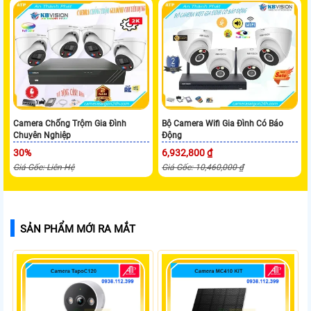
Camera Chống Trộm Gia Đình
Bộ Camera Wifi Gia Đình Có Báo
Chuyên Nghiệp
Động
30%
6,932,800 ₫
Giá Gốc: Liên Hệ
Giá Gốc: 10,460,000 ₫
SẢN PHẨM MỚI RA MẮT