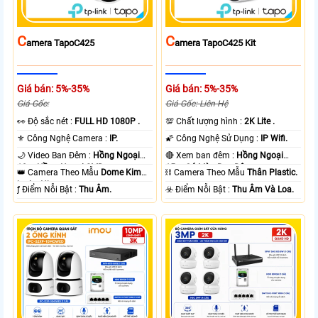
C
C
Amera TapoC425
Amera TapoC425 Kit
Giá bán: 5%-35%
Giá bán: 5%-35%
Giá Gốc:
Giá Gốc: Liên Hệ
️👀 Độ sắc nét :
FULL HD 1080P .
💯 Chất lượng hình :
2K Lite .
⚜️ Công Nghệ Camera :
IP.
🌠 Công Nghệ Sử Dụng :
IP Wifi.
🌙 Video Ban Đêm :
Hồng Ngoại
🔴 Xem ban đêm :
Hồng Ngoại
10m Hồng Ngoại SMD.
15m Có Màu Ban Ðêm.
👑 Camera Theo Mẫu
Dome Kim
⛓ Camera Theo Mẫu
Thân Plastic.
loại + Nhựa.
️ƒ Điểm Nỗi Bật :
Thu Âm.
️☣️ Điểm Nỗi Bật :
Thu Âm Và Loa.