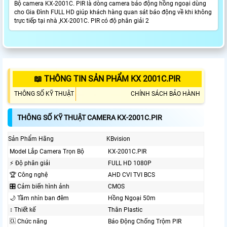
Bộ camera KX-2001C. PIR là dòng camera báo động hồng ngoại dùng
cho Gia Đình FULL HD giúp khách hàng quan sát báo động về khi không
trực tiếp tại nhà ,KX-2001C. PIR có độ phân giải 2
📖 THÔNG TIN SẢN PHẨM KX 2001C.PIR
THÔNG SỐ KỸ THUẬT
CHÍNH SÁCH BẢO HÀNH
THÔNG SỐ KỸ THUẬT CAMERA KX-2001C.PIR
Sản Phẩm Hãng
KBvision
Model Lắp Camera Trọn Bộ
KX-2001C.PIR
️⚡ Độ phân giải
FULL HD 1080P
🏆 Công nghệ
AHD CVI TVI BCS
🎛 Cảm biến hình ảnh
CMOS
🌙 Tầm nhìn ban đêm
Hồng Ngoại 50m
↕️ Thiết kế
Thân Plastic
🆑 Chức năng
Báo Động Chống Trộm PIR