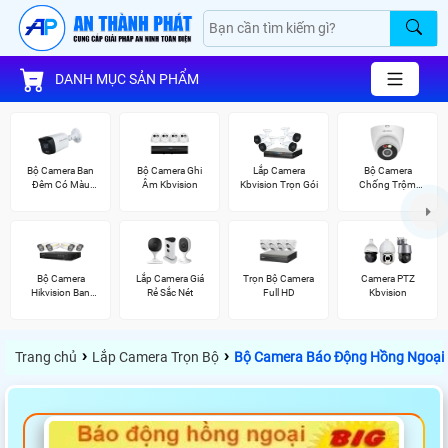
DANH MỤC SẢN PHẨM
Bộ Camera Ban
Bộ Camera Ghi
Lắp Camera
Bộ Camera
Đêm Có Màu
Âm Kbvision
Kbvision Trọn Gói
Chống Trộm
Kbvision
Kbvision
Bộ Camera
Lắp Camera Giá
Trọn Bộ Camera
Camera PTZ
Hikvision Ban
Rẻ Sắc Nét
Full HD
Kbvision
Đêm Có Màu
›
›
Trang chủ
Lắp Camera Trọn Bộ
Bộ Camera Báo Động Hồng Ngoại D