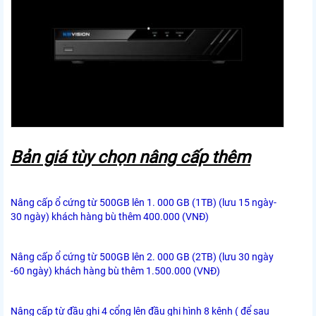
Bản giá tùy chọn nâng cấp thêm
Nâng cấp ổ cứng từ 500GB lên 1. 000 GB (1TB) (lưu 15 ngày-
30 ngày) khách hàng bù thêm 400.000 (VNĐ)
Nâng cấp ổ cứng từ 500GB lên 2. 000 GB (2TB) (lưu 30 ngày
-60 ngày) khách hàng bù thêm 1.500.000 (VNĐ)
Nâng cấp từ đầu ghi 4 cổng lên đầu ghi hình 8 kênh ( để sau