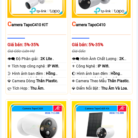
C
C
Amera TapoC410 KIT
Amera TapoC410
Giá bán: 5%-35%
Giá bán: 5%-35%
Giá Gốc: Liên Hệ
Giá Gốc:
👁️‍🗨 Độ Phân giải :
2K Lite .
👁️‍🗨 Hình Ành Chất Lượng :
2K
Lite .
⚜️ Tích hợp công nghệ :
IP Wifi.
⚜️ Công Nghệ :
IP Wifi.
🌛 Hình ảnh ban đêm :
Hồng
🌔 Hình ảnh ban đêm :
Hồng
Ngoại 10m Có Màu Ban Ðêm.
Ngoại 10m Có Màu Ban Ðêm.
💎 Camera Dòng
Thân Plastic.
❄ Camera Theo Mẫu
Thân Plastic.
️ლ Tích Hợp :
Thu Âm.
️💎 Điểm Nỗi Bật :
Thu Âm Và Loa.