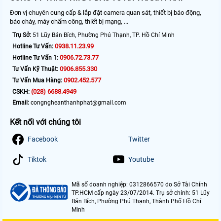
Đơn vị chuyên cung cấp & lắp đặt camera quan sát, thiết bị báo động,
báo cháy, máy chấm công, thiết bị mạng, ...
Trụ Sở:
51 Lũy Bán Bích, Phường Phú Thạnh, TP. Hồ Chí Minh
0938.11.23.99
Hotline Tư Vấn:
0906.72.73.77
Hotline Tư Vấn 1:
0906.855.330
Tư Vấn Kỹ Thuật:
0902.452.577
Tư Vấn Mua Hàng:
(028) 6688.4949
CSKH:
Email:
congngheanthanhphat@gmail.com
Kết nối với chúng tôi
Facebook
Twitter
Tiktok
Youtube
Mã số doanh nghiệp: 0312866570 do Sở Tài Chính
TP.HCM cấp ngày 23/07/2014. Trụ sở chính: 51 Lũy
Bán Bích, Phường Phú Thạnh, Thành Phố Hồ Chí
Minh