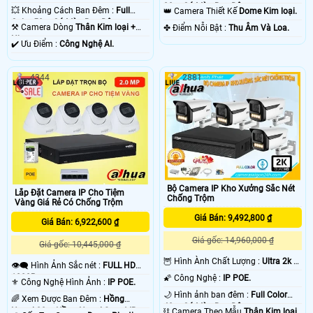
30m Có Màu Ban Ðêm.
💥 Khoảng Cách Ban Đêm :
Full
👑 Camera Thiết Kế
Dome Kim loại.
Color 50m Có Màu Ban Ðêm.
⚒ Camera Dòng
Thân Kim loại +
️✤ Điểm Nỗi Bật :
Thu Âm Và Loa.
Nhựa.
️✔️ Ưu Điểm :
Công Nghệ AI.
4344
2881
Bộ Camera IP Kho Xưởng Sắc Nét
Lắp Đặt Camera IP Cho Tiệm
Chống Trộm
Vàng Giá Rẻ Có Chống Trộm
Giá Bán: 9,492,800 ₫
Giá Bán: 6,922,600 ₫
Giá gốc: 14,960,000 ₫
Giá gốc: 10,445,000 ₫
🦉 Hình Ành Chất Lượng :
Ultra 2k +
👁️‍🗨 Hình Ảnh Sắc nét :
FULL HD
.
1080P .
🌠 Công Nghệ :
IP POE.
⚜️ Công Nghệ Hình Ảnh :
IP POE.
🌙 Hình ảnh ban đêm :
Full Color
🌈 Xem Được Ban Đêm :
Hồng
40m Có Màu Ban Ðêm.
Ngoại 30m Hồng Ngoại Smart IR.
⛓ Camera Theo Mẫu
Thân Kim loại.