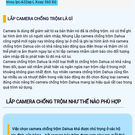
Imou Ipc-A32ep-L Xoay 360 Độ
LẮP CAMERA CHỐNG TRỘM LÀ GÌ
Camera là dùng để giám sát từ xa bản thân nó đã là chống trộm. nó có thể ghi
lại hình ảnh khi có người xâm nhập, Nhưng Lắp camera chống trộm Dahua
công nghệ mới ngày nay không dừng lại ở chỗ là ghi lại hình ảnh mà camera
chống trộm Dahua còn có khả năng báo động qua điện thoại và thậm chí có
thể phát ra âm thanh ngay tại vị trí lắp camera nhằm cảnh báo cho đối tượng
xâm nhập đã bị phát hiện từ đó mà rút lui.
Camera chống trộm Dahua là một loại thiết bị chống trộm Dahua có khả năng
theo dõi, quan sát nhằm phát hiện và ngăn ngừa nạn trộm cắp ở trong một
khoảng không gian nhất định. tuy nhiên camera chống trộm Dahua cũng tồn
tại nhiều ưu và nhượt điểm trong việc báo động do đó chọn đúng loại camera
đúng chức năng thì camera chống trộm Dahua mang lại hiệu quả rất cao trong
quá trình sử dụng.
LẮP CAMERA CHỐNG TRỘM NHƯ THẾ NÀO PHÙ HỢP
Việc chọn camera chống trộm Dahua khá được chú trọng ở các hộ