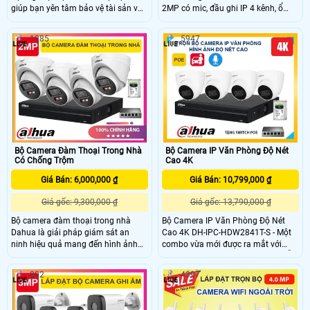
giúp bạn yên tâm bảo vệ tài sản và
2MP có mic, đầu ghi IP 4 kênh, ổ
người thân. Bộ camera có độ phân
cứng 500GB và switch POE – tất cả
giải 4MP cho hình ảnh rõ nét tích
chỉ với 4.950.000đ. Hình ảnh sắc
1285
5947
hợp công nghệ phát hiện người
nét, thu âm rõ, dễ lắp đặt, xem từ xa
thông minh hồng ngoại có màu ban
qua điện thoại, phù hợp giám sát
đêm lên đến 30m và chức năng
24/7 hiệu quả, tiết kiệm chi phí.
đàm thoại 2 chiều tiện lợi. Với mức
giá rẻ, đây là lựa chọn tối ưu cho các
gia đình muốn nâng cao an ninh tiết
kiệm chi phí.
Bộ Camera Đàm Thoại Trong Nhà
Bộ Camera IP Văn Phòng Độ Nét
Có Chống Trộm
Cao 4K
Giá Bán: 6,000,000 ₫
Giá Bán: 10,799,000 ₫
Giá gốc: 9,300,000 ₫
Giá gốc: 13,790,000 ₫
Bộ camera đàm thoại trong nhà
Bộ Camera IP Văn Phòng Độ Nét
Dahua là giải pháp giám sát an
Cao 4K DH-IPC-HDW2841T-S - Một
ninh hiệu quả mang đến hình ảnh
combo vừa mới được ra mắt với
sắc nét với độ phân giải 2MP cho
chất lượng hình ảnh lên đến 4K, hỗ
khả năng nhận diện chi tiết trong
trợ khả năng giám sát hình ảnh ban
802
4397
mọi vấn đề. Được thiết kế dạng
đêm toàn điện, tích hợp micro hỗ trợ
dome không chỉ tạo nên vẻ ngoài
ghi âm và trang bị nhiều công nghệ
bên ngoài mà vẫn giúp che giấu góc
thông minh giúp đảm bảo an ninh