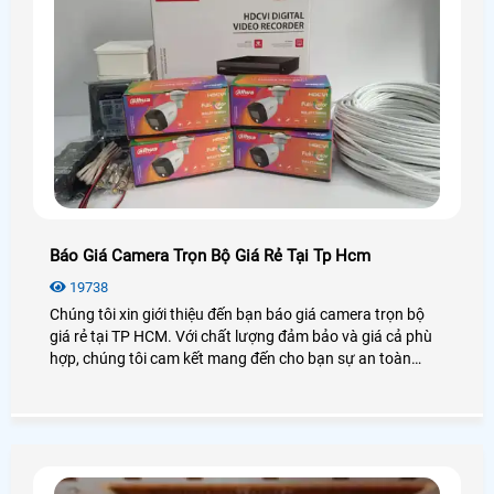
Báo Giá Camera Trọn Bộ Giá Rẻ Tại Tp Hcm
19738
Chúng tôi xin giới thiệu đến bạn báo giá camera trọn bộ
giá rẻ tại TP HCM. Với chất lượng đảm bảo và giá cả phù
hợp, chúng tôi cam kết mang đến cho bạn sự an toàn
tuyệt đối. Trọn bộ camera gồm các thiết bị như camera
quan sát, đầu ghi hình, cáp, công tắc điện. Bằng việc sử
dụng công nghệ hiện đại, hình ảnh đạt độ nét cao và có
thể giám sát từ xa qua điện thoại di động