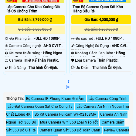
Lắp Camera Cho Kho Xưởng Giá
Trọn Bộ Camera Quan Sát Kho
Rẻ Có Chống Trộm
Hàng Siêu Rẻ
Giá Bán: 3,799,000 ₫
Giá Bán: 4,000,000 ₫
Giá gốc: 6,500,000 ₫
Giá gốc: 6,800,000 ₫
🔆 Độ Phân giải :
FULL HD 1080P .
️👀 Độ sắc nét :
FULL HD 1080P .
✳️ Camera Công nghệ :
AHD CVI TVI
🌠 Công Nghệ Sử Dụng :
AHD CVI
BCS.
TVI BCS.
✪ Khi xem thiếu sáng :
Hồng Ngoại
❃ Khoảng Cách Ban Đêm :
Hồng
30m Hồng Ngoại Smart IR.
Ngoại 40m Hồng Ngoại Smart IR.
♊ Camera Thiết Kế
Thân Plastic.
🛡 Loại Camera
Thân Plastic.
️✔️ Khả Năng :
Thu hình Ổn Định.
️💮 Ưu Điểm :
Thu hình Ổn Định.
1
⫸
Thông Tin:
Bộ Camera IP Phòng Khám Ghi Âm
Lắp Camera Công Trình
Lắp Đặt Camera Quan Sát Cho Công Ty
Lắp Camera An Ninh Ngoài Trời
Chất Lượng 4K
Bộ Kit Camera Fujicam WF-X2108MA
Camera An Ninh
Ngoài Trời 360 Độ
Mua Camera Wifi 360 Loại Nào Tốt
Camera Giám
Sát 360 Độ Giá Rẻ
Camera Quan Sát 360 Độ Toàn Cảnh
Review Camera