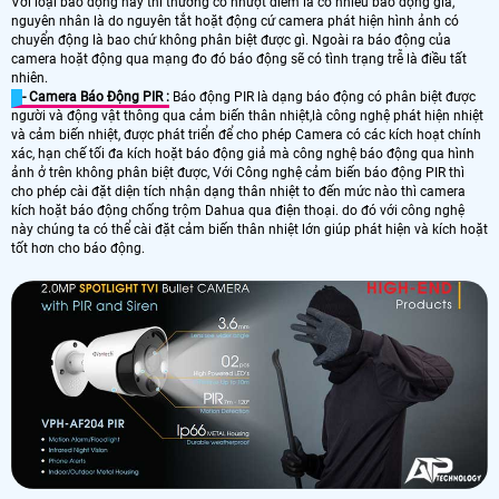
Với loại báo động này thì thường có nhượt điểm là có nhiều báo động giả,
nguyên nhân là do nguyên tắt hoặt động cứ camera phát hiện hình ảnh có
chuyển động là bao chứ không phân biệt được gì. Ngoài ra báo động của
camera hoặt động qua mạng đo đó báo động sẽ có tình trạng trễ là điều tất
nhiên.
- Camera Báo Động PIR :
Báo động PIR là dạng báo động có phân biệt được
người và động vật thông qua cảm biến thân nhiệt,là công nghệ phát hiện nhiệt
và cảm biến nhiệt, được phát triển để cho phép Camera có các kích hoạt chính
xác, hạn chế tối đa kích hoặt báo động giả mà công nghệ báo động qua hình
ảnh ở trên không phân biệt được, Với Công nghệ cảm biến báo động PIR thì
cho phép cài đặt diện tích nhận dạng thân nhiệt to đến mức nào thì camera
kích hoặt báo động chống trộm Dahua qua điện thoại. do đó với công nghệ
này chúng ta có thể cài đặt cảm biến thân nhiệt lớn giúp phát hiện và kích hoặt
tốt hơn cho báo động.