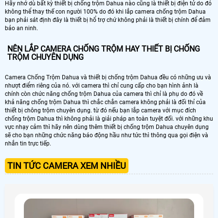
Hãy nhớ dù bất kỳ thiết bị chống trộm Dahua nào cũng là thiết bị điện tử do đó
không thể thay thế con người 100% do đó khi lắp camera chống trộm Dahua
bạn phải sát định đây là thiết bị hổ trợ chứ không phải là thiết bị chính để đảm
bảo an ninh.
NÊN LẮP CAMERA CHỐNG TRỘM HAY THIẾT BỊ CHỐNG
TRỘM CHUYÊN DỤNG
Camera Chống Trộm Dahua và thiết bị chống trộm Dahua đều có những ưu và
nhượt điểm riêng của nó. với camera thì chỉ cung cấp cho bạn hình ảnh là
chính còn chức năng chống trộm Dahua của camera thì chỉ là phụ do đó về
khả năng chống trộm Dahua thì chắc chắn camera không phải là đối thỉ của
thiết bị chông trộm chuyên dụng. từ đó nếu bạn lắp camera với mục đích
chống trộm Dahua thì không phải là giải pháp an toàn tuyệt đối. với những khu
vực nhạy cảm thì hãy nên dùng thêm thiết bị chống trộm Dahua chuyên dụng
sẽ cho bạn những chức năng báo động hầu như tức thì thông qua gọi điện và
nhắn tin trực tiếp.
TIN TỨC CAMERA XEM NHIỀU