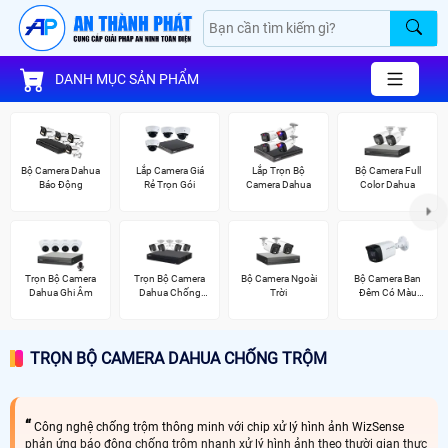
DANH MỤC SẢN PHẨM
Bộ Camera Dahua
Lắp Camera Giá
Lắp Trọn Bộ
Bộ Camera Full
Báo Động
Rẻ Trọn Gói
Camera Dahua
Color Dahua
Trọn Bộ Camera
Trọn Bộ Camera
Bộ Camera Ngoài
Bộ Camera Ban
Dahua Ghi Âm
Dahua Chống
Trời
Đêm Có Màu
Trộm
Kbvision
TRỌN BỘ CAMERA DAHUA CHỐNG TRỘM
Công nghệ chống trộm thông minh với chip xử lý hình ảnh WizSense
phản ứng báo động chống trộm nhanh xử lý hình ảnh theo thười gian thực