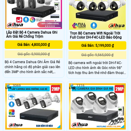
quay, phù hợp lắp đặt trong nhà.
cho văn phòng của bạn một cách
Trọn bộ được tích hợp đầy đủ các
tốt nhất.
tính năng ưu việt nâng cao hiệu quả
giám sát và bảo vệ tài sản.
Lắp Đặt Bộ 4 Camera Dahua Ghi
Trọn Bộ Camera Wifi Ngoài Trời
Âm Giá Rẻ Chống Trộm
Full Color DH-F4C-LED Báo Động
Giá Bán: 4,800,000 ₫
Giá Bán: 5,199,000 ₫
Giá gốc: 5,900,000 ₫
Giá gốc: 9,565,000 ₫
Bộ 4 Camera Dahua Ghi Âm Giá Rẻ
Bộ camera wifi ngoài trời DH-F4C-
chính hãng có độ phân giải cao lên
LED cho hình ảnh 4k Góc nhìn 98°
đến 3MP cho hình ảnh sắc nét,
tích hợp thu âm thẻ nhớ đàm thoại
trung thực. Camera tích hợp micro
2 chiều thương hiệu Dahua là một
ghi âm, hỗ trợ hồng ngoại ban đêm
ctiết kiệm dành cho bạn trong việc
3069
1316
30m và công nghệ full color quan
đầu tư các giải pháp giám sát và
sát rõ ràng cả trong bóng tối. Ngoài
bảo vệ an ninh
ra, bộ camera còn có tính năng phát
hiện thông minh, tăng cường giám
sát an ninh hiệu quả.