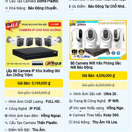
🎨 Cấu Tạo Camera
Dome Plastic.
️₤ Ưu Điểm :
Báo Động Tại Chỗ Nháy
️💠 Khả Năng :
Báo Động Chuyển
Sáng.
Động.
2865
3698
Bộ Camera Wifi Văn Phòng Sắc
Nét Báo Động
Lắp Bộ Camera IP Kho Xưởng Ghi
Âm Chống Trộm
Giá Bán: 4,536,000 ₫
Giá Bán: 5,199,000 ₫
Giá gốc: 6,200,000 ₫
Giá gốc: 9,445,000 ₫
🔆 Hình Ảnh Sắc nét :
Ultra 2k .
👍 Trang Bị Công Nghệ :
IP Wifi.
✨ Hình Ành Chất Lượng :
FULL HD
1080P .
🌈 Khi xem thiếu sáng :
Hồng Ngoại
⚜️ Công Nghệ :
IP POE.
15m Hồng Ngoại SMD.
❄ Camera Theo Mẫu
Xoay 360.
❂ Hình ảnh ban đêm :
Hồng Ngoại
30m Hồng Ngoại Smart IR.
️🆑 Khả Năng :
Thu Âm Và Loa.
🔩 Cấu Tạo Camera
Thân Plastic.
️✨ Điểm Nỗi Bật :
Thu Âm.