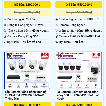
sau khi xẩy ra sự cố. chắc chắc camera nào cũng vậy thôi. vì ông nghệ báo
động chống trộm Dahua của camera hoặt động thong qua mạng internet do
Giá Bán: 4,200,000 ₫
Giá Bán: 5,500,000 ₫
đó có độ trể là do mạng chứ không phải do thiết bị camera chống trộm Dahua .
Giá gốc: 5,000,000 ₫
Giá gốc: 6,500,000 ₫
💡
🔆 Độ Phân giải :
2K Lite .
☀️ Chất lượng hình Ảnh :
FULL HD
1080P .
✳️ Trang Bị Công Nghệ :
IP Wifi.
⚙ Camera Công nghệ :
IP.
🌛 Tầm Xa Ban Đêm :
Hồng Ngoại
💡 Giám sát Ban Đêm :
Hồng Ngoại
10m Hồng Ngoại Smart IR.
10m Hồng Ngoại SMD.
🗜️ Camera Dòng
Xoay 360.
🕉️ Camera Thiết Kế
Dome Kim loại
+ Nhựa.
️✔️ Đặt Điểm :
Thu Âm Và Loa.
️💫 Đặt Điểm :
Thu Âm.
4
2
'
Lắp Camera Văn Phòng Trọn Bộ
Bộ Camera Giám Sát Công Trình
2K DH-IPC-HDW1339DA-SW-P
Xoay 360 DH-P3AS-PV Phát Hiện
Thông Minh
Người
Giá Bán: 5,500,000 ₫
Giá Bán: 5,900,000 ₫