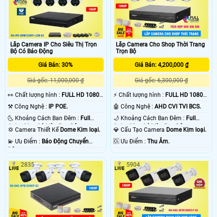
Lắp Camera IP Cho Siêu Thị Trọn
Lắp Camera Cho Shop Thời Trang
Bộ Có Báo Động
Trọn Bộ
Giá Bán: 30%
Giá Bán: 4,200,000 ₫
Giá gốc: 11,000,000 ₫
Giá gốc: 6,300,000 ₫
️👀 Chất lượng hình :
FULL HD 1080P
️⚡ Chất lượng hình :
FULL HD 1080P
.
.
⚒ Công Nghệ :
IP POE.
🤖️ Công Nghệ :
AHD CVI TVI BCS.
🌜 Khoảng Cách Ban Đêm :
Full
🌙 Khoảng Cách Ban Đêm :
Full
Color 20m Có Màu Ban Ðêm.
Color 20m Có Màu Ban Ðêm.
💢 Camera Thiết Kế
Dome Kim loại.
💎 Cấu Tạo Camera
Dome Kim loại.
️💫 Ưu Điểm :
Báo Động Chuyển
️🆑 Ưu Điểm :
Thu Âm.
Động.
2835
5904