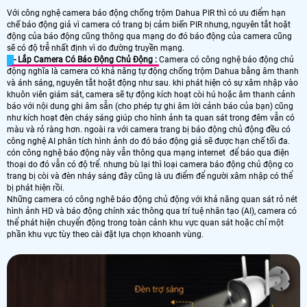
Với công nghệ camera báo động chống trộm Dahua PIR thì có ưu điểm hạn
chế báo động giả vì camera có trang bị cảm biến PIR nhưng, nguyên tắt hoặt
động của báo động cũng thông qua mạng do đó báo động của camera cũng
sẽ có độ trễ nhất định vì do đường truyền mạng.
- Lắp Camera Có Báo Động Chủ Động :
Camera có công nghệ báo động chủ
động nghĩa là camera có khả năng tự động chống trộm Dahua bằng âm thanh
và ánh sáng, nguyên tắt hoặt động như sau. khi phát hiện có sự xâm nhập vào
khuôn viên giám sát, camera sẽ tự động kích hoạt còi hú hoặc âm thanh cảnh
báo với nội dung ghi âm sẵn (cho phép tự ghi âm lời cảnh báo của bạn) cũng
như kích hoạt đèn cháy sáng giúp cho hình ảnh ta quan sát trong đêm vẫn có
màu và rỏ ràng hơn. ngoài ra với camera trang bị báo động chủ động đều có
công nghệ AI phân tích hình ảnh do đó báo động giả sẽ được hạn chế tối đa.
cón công nghệ báo động này vẫn thông qua mạng internet để báo qua điện
thoại do đó vẫn có độ trể. nhưng bù lại thì loại camera báo động chủ động co
trang bị còi và đèn nháy sáng đây cũng là ưu điểm để người xâm nhập có thể
bị phát hiện rồi.
Những camera có công nghê báo động chủ động với khả năng quan sát rỏ nét
hình ảnh HD và báo động chính xác thông qua trí tuệ nhân tạo (AI), camera có
thể phát hiện chuyển động trong toàn cảnh khu vực quan sát hoặc chỉ một
phần khu vực tùy theo cài đặt lựa chọn khoanh vùng.