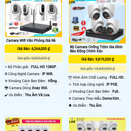
Camera Wifi Văn Phòng Giá Rẻ
Bộ Camera Chống Trộm Gia Đình
Giá Bán: 4,264,000 ₫
Báo Động Chính Xác
Giá gốc: 5,800,000 ₫
Giá Bán: 9,819,200 ₫
️⚡ Độ Phân giải :
FULL HD 1080P .
Giá gốc: 15,440,000 ₫
®️ Công Nghệ Camera :
IP Wifi.
🦉 Hình Ành Chất Lượng :
FULL HD
❈ Khoảng Cách Ban Đêm :
Hồng
1080P .
⚛️ Tích hợp công nghệ :
IP POE.
Ngoại 15m Hồng Ngoại Smart IR.
🐉️ Camera Dòng
Xoay 360.
🌙 Khoảng Cách Ban Đêm :
Full
️✔️ Ưu Điểm :
Thu Âm Và Loa.
Color 20m Hồng Ngoại SMD.
❄ Camera Theo Mẫu
Dome Kim
loại.
️🔔 Ưu Điểm :
Thu Âm.
3211
3107