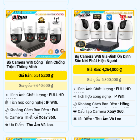
3314
4088
Bộ Camera Wifi Gia Đình Ổn Định
Sắc Nét Phát Hiện Người
Bộ Camera Wifi Công Trình Chống
Trộm Thông Minh
Giá Bán: 4,264,000 ₫
Giá Bán: 5,515,200 ₫
Giá gốc: 5,800,000 ₫
Giá gốc: 7,640,000 ₫
️⚡ Hình Ành Chất Lượng :
FULL HD
1080P .
🔅 Hình Ành Chất Lượng :
FULL HD
✳️ Tích hợp công nghệ :
IP Wifi.
1080P .
🤖️ Tích hợp công nghệ :
IP Wifi.
🌙 Khoảng Cách Ban Đêm :
Hồng
Ngoại 10m Hồng Ngoại Smart IR.
🌙 Khoảng Cách Ban Đêm :
Full
👑 Cấu Tạo Camera
Xoay 360.
Color 30m Có Màu Ban Ðêm.
🔩 Camera Thiết Kế
Xoay 360.
️⌘ Ưu Điểm :
Thu Âm Và Loa.
️♚ Ưu Điểm :
Thu Âm Và Loa.
4847
3728