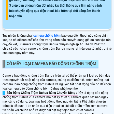
gia đình, cửa hàng,… bởi camera báo trộm được xem như con mắt thứ
3 giúp bạn phòng trộm đột nhập kịp thời thông qua tính năng cảnh
báo chuyển động qua điện thoại, báo trộm tại chỗ bằng âm thanh
hoặc đèn.
Tuy nhiên, không phải
camera chống trộm
báo qua điện thoai nào cũng chính
xác, do đó để hạn chế các tính trang cảnh báo chuyển động giả do con vật, tán
cây, đồ vật,… Camera chống trộm Dahua chuyên nghiệp An Thành Phát xin
chia sẻ cách chọn camera chống trộm Dahua mang lại hiệu quả tốt nhất, giá rẻ
cho bạn ngay hôm nay.
CÓ MÂY LOẠI CAMERA BÁO ĐỘNG CHỐNG TRỘM
Camera báo động chống trộm Dahua hiện tại có thể phân ra 3 loại cơ bản dựa
theo nguyên tắt hoặt động của camera, chúng ta sẽ tìm hiểu thêm những loại
camera báo động chống trộm Dahua và nguyên tắt hoặt động của nó để chọn
loại camera báo động chống trộm Dahua phù hợp nhé.
- Báo Động Chống Trộm Dahua Bằng Chuyển Động :
Đây là dạng báo động
chống trộm Dahua của camera mà bất kỳ thiết bị camera quan sát nào ngay
nay cũng sử dụng. Loại này hoặt động theo nguyên tắt là Phát hiện chuyển
động là sẽ push 1 tin nhắn qua điện thoại có cài đặt phần mềm xem camera,
tin nhắn với chuôn nhỏ và được cài đặt mặt định trên chiết camera.