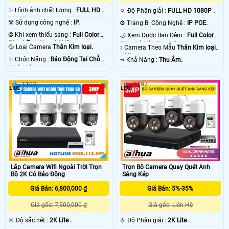
✨ Hình ảnh chất lượng :
FULL HD
🔅 Độ Phân giải :
FULL HD 1080P .
1080P .
⚒ Sử dụng công nghệ :
IP.
⚙ Trang Bị Công Nghệ :
IP POE.
❂ Khi xem thiếu sáng :
Full Color
🌙 Xem Được Ban Đêm :
Full Color
50m Hồng Ngoại SMD.
50m Có Màu Ban Ðêm.
💦 Loại Camera
Thân Kim loại.
↕️ Camera Theo Mẫu
Thân Kim loại
+ Nhựa.
️✨ Chức Năng :
Báo Động Tại Chỗ
️⇝ Khả Năng :
Thu Âm.
Nháy Sáng.
1103
1197
Lắp Camera Wifi Ngoài Trời Trọn
Trọn Bộ Camera Quay Quét Ánh
Bộ 2K Có Báo Động
Sáng Kép
Giá Bán: 6,800,000 ₫
Giá Bán: 5%-35%
Giá gốc: 7,500,000 ₫
Giá gốc: Liên Hệ
🔆 Độ sắc nét :
2K Lite .
🔆 Độ Phân giải :
2K Lite .