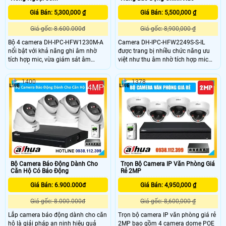
Giá Bán: 5,300,000 ₫
Giá Bán: 5,500,000 ₫
Giá gốc: 8.600.000đ
Giá gốc: 8,900,000 ₫
Bộ 4 camera DH-IPC-HFW1230M-A
Camera DH-IPC-HFW2249S-S-IL
nổi bật với khả năng ghi âm nhờ
được trang bị nhiều chức năng ưu
tích hợp mic, vừa giám sát âm
việt như thu âm nhờ tích hợp mic
thanh lẫn hình ảnh. Với độ phân
trên camera, đèn trợ sáng full color
giải 2MP hình ảnh sắc nét hồng
30m giúp quản lý kho hàng dễ dàng
1400
1378
ngoại 80m, chuẩn nén H.265+ và
và hiệu quả hơn. Ngoài ra camera
tính năng phát hiện con người
DH-IPC-HFW2249S-S-IL còn sở hữu
thông minh, camera đảm bảo chất
khả năng chống trộm với cảm biến
lượng hình ảnh vượt trội
thông minh, ngăn chặn mọi sự xâm
nhập trái phép đến kho hàng của
bạn.
Bộ Camera Báo Động Dành Cho
Trọn Bộ Camera IP Văn Phòng Giá
Căn Hộ Có Báo Động
Rẻ 2MP
Giá Bán: 6.900.000đ
Giá Bán: 4,950,000 ₫
Giá gốc: 8.000.000đ
Giá gốc: 8,600,000 ₫
Lắp camera báo động dành cho căn
Trọn bộ camera IP văn phòng giá rẻ
hộ là giải pháp an ninh hiệu quả
2MP bao gồm 4 camera dome POE