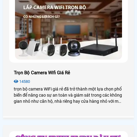
Trọn Bộ Camera Wifi Giá Rẻ
14580
trọn bộ camera WiFi giá rẻ đã trở thành một lựa chọn phổ
biến để nâng cao sự an toàn và giám sát trong các không
gian nhỏ như căn hộ, nhà riêng hay cửa hàng nhỏ với mức
chi phí tiết kiệm, ưu đãi. Trong bài viết này, An Thành Phát
sẽ cung cấp cho bạn những gói lắp camera wifi trọn bộ
chất lượng với mức giá ưu đãi nhất