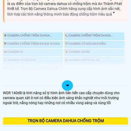
là ưu điểm của trọn bộ camera dahua có chống trộm mà An Thành Phát
thiết kế. Trọn Bộ Camera Dahua Chính hãng cung cấp hình ảnh sắc nét,
tích hợp các tính năng thông minh báo động chống trộm hiệu quả
🔔 CAMERA CHỐNG TRỘM DAHUA
📞 CAMERA CHỐNG TRỘM DAHUA
KBVISION
HIKVISION
🛡 CAMERA CHỐNG TRỘM DAHUA DAHUA
💡 CAMERA CÓ MÀU BAN ĐÊM
💤 CAMERA AI
🔭 CAMERA ZOOM
🏷 CAMERA STARLIGHT
👍 CAMERA 8MP UTRA 4K
🎎 CHỐNG TRỘM DAHUA CHUYÊN DỤNG
📸 LẮP CAMERA CÓ BÁO ĐỘNG CHỐNG TRỘM
WDR 140dB là tính năng xử lý hình ảnh tiên tiến cao cấp chuyên dùng cho
camera quan sát ở nơi có điều kiện ánh sáng khắc nghiệt như môi trường
LOẠI CAMERA IP
ngoài trời, nắng nóng hay những nơi có nhiều vùng sáng và vùng tối
GIÁ LẮP CAMERA
🌐 Bộ 4 Camera Chống Trộm
TRỌN BỘ CAMERA DAHUA CHỐNG TRỘM
6.800.000 VNĐ
Lắp Camera Chống Trộm Dahua PIR