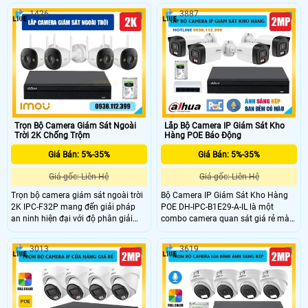
tiết cao. Nổi bật với công nghệ ánh
STARVIS™ CMOS 1/2.8 độ phân giải
1426
3887
sáng kép thông minh IR và Warm
5MP, cho hình ảnh sắc nét. Camera
Light, hỗ trợ tầm nhìn ban đêm đến
hỗ trợ quay quét 360°, đàm thoại 2
30m cùng ba chế độ quan sát: hồng
chiều, cảnh báo chủ động bằng loa
ngoại, ánh sáng trắng và thông
và đèn. Công nghệ SMD 3.0, Human
minh, đồng thời hỗ trợ phát hiện con
Detection, IP66 giúp hoạt động ổn
người và phương tiện.
định ngoài trời, phù hợp cho sân
vận động và khu vực rộng lớn.
Trọn Bộ Camera Giám Sát Ngoài
Lắp Bộ Camera IP Giám Sát Kho
Trời 2K Chống Trộm
Hàng POE Báo Động
Giá Bán: 5%-35%
Giá Bán: 5%-35%
Giá gốc: Liên Hệ
Giá gốc: Liên Hệ
Trọn bộ camera giám sát ngoài trời
Bộ Camera IP Giám Sát Kho Hàng
2K IPC-F32P mang đến giải pháp
POE DH-IPC-B1E29-A-IL là một
an ninh hiện đại với độ phân giải
combo camera quan sát giá rẻ mà
3MP sắc nét, cảm biến CMOS tiên
chất lượng, cung cấp hình ảnh giám
tiến và ống kính 2.8mm góc rộng
sát sắc nét với độ phân giải 2.0MP,
3013
3619
100°. Hỗ trợ H.265, chế độ ngày
camera còn hỗ trợ thêm mic giúp
đêm, HDR chống ngược sáng và
ghi âm rõ ràng, chân thực. Ngoài ra
tầm nhìn hồng ngoại 30m. Camera
camera còn mang lại công nghệ
tích hợp mic thu âm, phát hiện
ánh sáng kép thông minh phát hiện
chuyển động – con người, lưu trữ
người sáng đèn đảm bảo an ninh