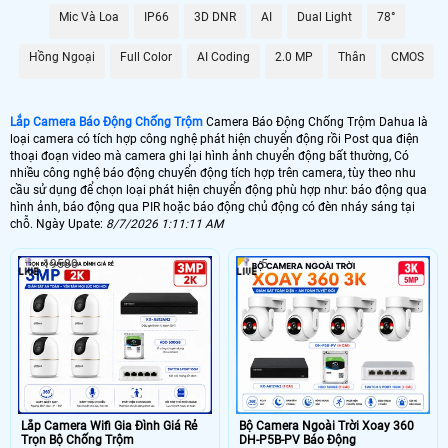
Mic Và Loa
IP66
3D DNR
AI
Dual Light
78°
📶 Lắp 1 Camera Wifi Ip Ebitcam
Hồng Ngoại
Full Color
AI Coding
2.0 MP
Thân
CMOS
1.600.000 VNĐ
Lắp Camera Ip Wifi EBO2
🔗 Lắp Chống Trộm Dahua Hikvision
Lắp Camera Báo Động Chống Trộm
Camera Báo Động Chống Trộm Dahua là
loại camera có tích hợp công nghệ phát hiện chuyển động rồi Post qua điện
8.800,000 VNĐ
Camera Chống Trộm Dahua Chuyên Đêm
thoại đoạn video mà camera ghi lại hình ảnh chuyển động bất thường, Có
nhiều công nghệ báo động chuyển động tích hợp trên camera, tùy theo nhu
🔥 4 Camera Chống Trộm Dahua Giá Rẻ
cầu sử dụng để chọn loại phát hiện chuyển động phù hợp như: báo động qua
hình ảnh, báo động qua PIR hoặc báo động chủ động có đèn nháy sáng tại
5.000.000 VNĐ
Lắp Bộ Camera Chống Trộm Dahua Giá Rẻ
chỗ. Ngày Upate:
8/7/2026 1:11:11 AM
19580
5
🖥 Camera chống trộm Dahua hầu như loại camera nào cũng có khả năng
chống trộm Dahua , tuy nhiên với những loại camera chống trộm Dahua
không chuyên dụng thì có thể sẽ có những báo động giả khi không có
người, trên đây là những camera có báo động chống trộm Dahua với chức
năng thông mình có nhiều ưu điểm và có thể cấu hình để hạn chế tối đa
báo động giả.
🎁 Có thể nói
lắp camera có báo động chống trộm
là giải pháp để nâng cao
chất lượng cuộc sống. tuy nhiên camera báo động chống trộm Dahua thì sẽ
không hoàn hảo bằng 1 bộ báo động chống trộm Dahua chuyên nghiệp, vì
Lắp Camera Wifi Gia Đình Giá Rẻ
Bộ Camera Ngoài Trời Xoay 360
camera báo động chống trộm Dahua sẽ có độ trể đáng kể khoảng 2- 3 phút
Trọn Bộ Chống Trộm
DH-P5B-PV Báo Động