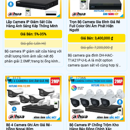
thẻ nhớ tới 512GB, kết nối Wi-Fi 6
ban đêm hiệu quả
mạnh mẽ, phù hợp lắp đặt gia đình
Lắp Camera IP Giám Sát Cửa
Trọn Bộ Camera Gia Đình Giá Rẻ
Hàng Ánh Sáng Kép Thông Minh
Full Color Ghi Âm Phát Hiện
Người
Giá Bán: 5%-35%
Giá Bán: 3,400,000 ₫
Giá gốc: Liên Hệ
Giá gốc: 7,200,000 ₫
Bộ camera IP giám sát cửa hàng với
Bộ camera gia đình DH-HAC-
chất lượng hình ảnh sắc nét độ
T1A21P-U-IL-A là một option
phân giải 2.0MP, trang bị ống kính
camera quan sát vô cùng hợp lý
cố định 2. 8mm với góc nhìn rộng
dành cho bạn với công nghệ ánh
105°, cùng với khả năng chiếu sáng
sáng kép thông minh, mang lại hình
kép thông minh, giúp giám sát mọi
3173
17366
ảnh sắc nét cả ngày lẫn đêm.
hoạt động trong cửa hàng cả ban
Camera hỗ trợ 4 chế độ kết nối
ngày lẫn ban đêm một cách rõ nét.
CVI/TVI/AHD/Analog, trang bị ống
kính cố định 2. 8mm, góc quan sát
rộng 100 độ bao quát tốt các không
gian giám sát
Bộ 4 Camera Ghi Âm Giá Rẻ -
Bộ Camera IP Chống Trộm Kho
Hồng Ngoại 80m
Hàng Báo Động Chính Xác