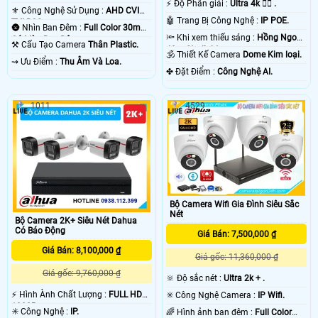
️⚡ Độ Phân giải :
Ultra 4k 👍🏾 .
.
⚜️ Công Nghệ Sử Dụng :
AHD CVI
🤖️ Trang Bị Công Nghệ :
IP POE.
TVI BCS.
🌚 Nhìn Ban Đêm :
Full Color 30m
🔦 Khi xem thiếu sáng :
Hồng Ngoại
Có Màu Ban Ðêm.
⚒ Cấu Tạo Camera
Thân Plastic.
40m Starlight.
🕉️ Thiết Kế Camera
Dome Kim loại.
️⇝ Ưu Điểm :
Thu Âm Và Loa.
️✤ Đặt Điểm :
Công Nghệ AI.
1011
4529
Bộ Camera Wifi Gia Đình Siêu Sắc
Nét
Bộ Camera 2K+ Siêu Nét Dahua
Có Báo Động
Giá Bán: 7,500,000 ₫
Giá Bán: 8,100,000 ₫
Giá gốc: 11,360,000 ₫
Giá gốc: 9,760,000 ₫
🔆 Độ sắc nét :
Ultra 2k + .
️⚡ Hình Ành Chất Lượng :
FULL HD
✳️ Công Nghệ Camera :
IP Wifi.
1080P .
✳️ Công Nghệ :
IP.
🌈 Hình ảnh ban đêm :
Full Color