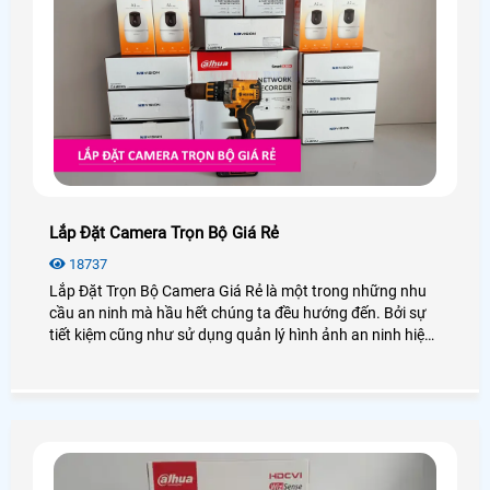
Lắp Đặt Camera Trọn Bộ Giá Rẻ
18737
Lắp Đặt Trọn Bộ Camera Giá Rẻ là một trong những nhu
cầu an ninh mà hầu hết chúng ta đều hướng đến. Bởi sự
tiết kiệm cũng như sử dụng quản lý hình ảnh an ninh hiệu
quả, bạn không cần phải lo nghĩ gì nhiều về việc lắp
camera cần những thiết bị gì. Vậy lắp camera trọn bộ là
gì? Giá bao nhiêu? Để giải đáp mọi thắc mắc hãy cùng An
Thành Phát xem qua bài viết dưới đây nhé!