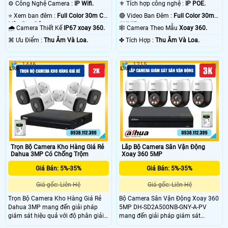
⚙ Công Nghệ Camera :
IP Wifi.
⚜️ Tích hợp công nghệ :
IP POE.
⭐ Xem ban đêm :
Full Color 30m Có
🔴 Video Ban Đêm :
Full Color 30m
Màu Ban Ðêm.
ONVIF.
🌧️ Camera Thiết Kế
IP67 xoay 360.
🕸️ Camera Theo Mẫu
Xoay 360.
️⌘ Ưu Điểm :
Thu Âm Và Loa.
️✤ Tích Hợp :
Thu Âm Và Loa.
1446
1215
Trọn Bộ Camera Kho Hàng Giá Rẻ
Lắp Bộ Camera Sân Vận Động
Dahua 3MP Có Chống Trộm
Xoay 360 5MP
Giá Bán: 5%-35%
Giá Bán: 5%-35%
Giá gốc: Liên Hệ
Giá gốc: Liên Hệ
Trọn Bộ Camera Kho Hàng Giá Rẻ
Bộ Camera Sân Vận Động Xoay 360
Dahua 3MP mang đến giải pháp
5MP DH-SD2A500NB-GNY-A-PV
giám sát hiệu quả với độ phân giải
mang đến giải pháp giám sát
3MP cho hình ảnh sắc nét, độ chi
chuyên nghiệp với cảm biến