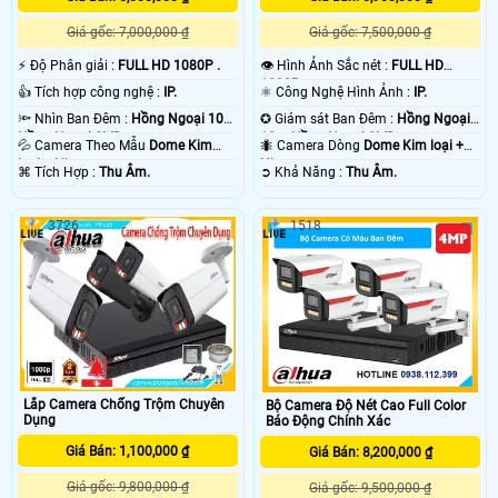
Giá gốc: 7,000,000 ₫
Giá gốc: 7,500,000 ₫
️⚡ Độ Phân giải :
FULL HD 1080P .
👁 Hình Ảnh Sắc nét :
FULL HD
1080P .
👍 Tích hợp công nghệ :
IP.
⚛️ Công Nghệ Hình Ảnh :
IP.
🔦 Nhìn Ban Đêm :
Hồng Ngoại 10m
✪ Giám sát Ban Đêm :
Hồng Ngoại
Hồng Ngoại SMD.
10m Hồng Ngoại SMD.
💦 Camera Theo Mẫu
Dome Kim
🐜 Camera Dòng
Dome Kim loại +
loại + Nhựa.
Nhựa.
️⌘ Tích Hợp :
Thu Âm.
️➲ Khả Năng :
Thu Âm.
3726
1518
Lắp Camera Chống Trộm Chuyên
Bộ Camera Độ Nét Cao Full Color
Dụng
Báo Động Chính Xác
Giá Bán: 1,100,000 ₫
Giá Bán: 8,200,000 ₫
Giá gốc: 9,800,000 ₫
Giá gốc: 9,500,000 ₫