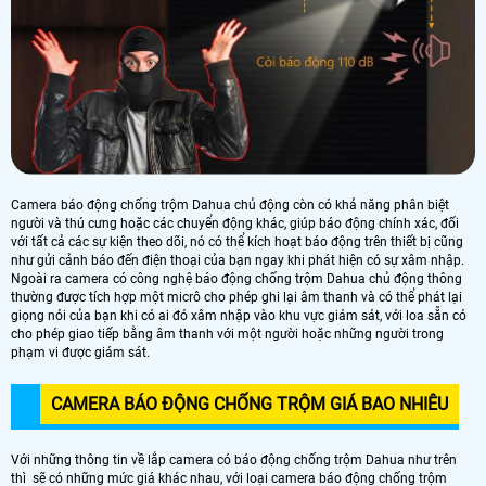
Camera báo động chống trộm Dahua chủ động còn có khả năng phân biệt
người và thú cưng hoặc các chuyển động khác, giúp báo động chính xác, đối
với tất cả các sự kiện theo dõi, nó có thể kích hoạt báo động trên thiết bị cũng
như gửi cảnh báo đến điện thoại của bạn ngay khi phát hiện có sự xâm nhập.
Ngoài ra camera có công nghệ báo động chống trộm Dahua chủ động thông
thường được tích hợp một micrô cho phép ghi lại âm thanh và có thể phát lại
giọng nói của bạn khi có ai đó xâm nhập vào khu vực giám sát, với loa sẵn có
cho phép giao tiếp bằng âm thanh với một người hoặc những người trong
phạm vi được giám sát.
CAMERA BÁO ĐỘNG CHỐNG TRỘM GIÁ BAO NHIÊU
Với những thông tin về lắp camera có báo động chống trộm Dahua như trên
thì sẽ có những mức giá khác nhau, với loại camera báo động chống trộm