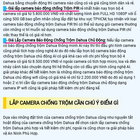
Dahua bằng chuyển động thì camera nào cũng có và giá cũng bình dân và rẻ.
- Giá lắp camera báo động chống Trộm PIR
rẻ nhất hiện nay trọn bộ 4
camera có giá từ 5.800.000 VNĐ với chất lượng hình ảnh FULL HD 1080P với ổ
cứng 500 GB bao gồm nhân công lắp đặt tại khu vực TPHCM, tuy nhiện với loại
camera báo động chống trộm Dahua PIR thì có thể sử dụng gói camera thường
còn những vị trí muốn sử dụng camera báo động chống trộm Dahua PIR chỉ
việc thay thế là có giá rẻ hơn.
- Giá Lắp Camera Báo Động Chống Trộm Dahua Chủ Động:
Nếu lắp camera
có báo động chống trộm Dahua thông minh AI này thì thì đầu ghi hình camera
cũng phải tích hợp công nghệ AI do đó nêu lắp trọn bộ camera báo động
chống trộm Dahua chủ động AI có giá khá cao với chi phí tổng trọn bộ 4
camera có giá từ 8.500.000 VNĐ vì ngoài camera có tích hợp micro, loa và đèn
nháy cảnh báo chuyên dụng thì hệ thống còn có đầu ghi hình công nghệ AI.
giải pháp khác để tiết kiệm hơn là những dòng camera báo động chống trộm
Dahua chủ động wifi cũng có giá khá rẻ chỉ từ 2.200.000 VNĐ do đó sử dụng 1
hoặc 2 vị trí cần lắp camera báo động chống trộm Dahua chủ động dạng
camera IP wifi cũng là giải pháp tiết kiệm chi phí đáng kể.
LẮP CAMERA CHỐNG TRỘM CẦN CHÚ Ý ĐIỂM GÌ
Dựa vào những đặt tính của camera chống trộm Dahua cũng như nguyên tắt
hoặt động của camera chống trộm Dahua để chọn cách lắp camera chống
trộm Dahua phù hợp và tiết kiệm chi phí, ngoài ra cũng chọn ra giải pháp bảo
vệ An Ninh Phù Hợp.