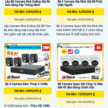
Lắp Bộ Camera Nhà Xưởng Giá Rẻ
Bộ 4 Camera Gia Đình Giá Rẻ Phát
Ánh Sáng Kép Thông Minh
Hiện Người
Giá Bán: 3,400,000 ₫
Giá Bán: 4,200,000 ₫
Giá gốc: 7,800,000 ₫
Giá gốc: 5,500,000 ₫
Lắp Camera Nhà Xưởng Giá Rẻ Trọn
Bộ 4 Camera Quan Sát Gia Đình DH-
Bộ Ánh Sáng Kép cung cấp hình
HAC-HDW1200TQP-IL-T chính hãng
ảnh giám sát sắc nét độ phân giải
Dahua giá rẻ chất lượng hình ảnh
Full HD 1080P, camera tích hợp
2MP FULL HD 1080P bảo vệ an ninh
micro hỗ trợ ghi âm thanh rõ ràng
hiệu quả sắc nét, tích hợp công
1224
2737
và đặc biệt hơn là công nghệ ánh
nghệ hồng ngoại ban đêm FULL
sáng kép thông minh. Với tầm xa
COLOR có màu lên đến 30m quan
đèn led trắng: 20m, tầm xa hồng
sát từ xa qua điện thoại máy tính,
ngoại 30m, camera sẽ ghi lại toàn
phù hợp lắp đặt cho mọi gia đình.
bộ nhà xưởng có màu sắc sinh
động và đảm bảo an ninh tối ưu
Bộ 4 Camera Đàm Thoại 2 Chiều
Bộ Camera Quan Sát Công Ty Siêu
Nét 4K Báo Động Chính Xác
Giá Bán: 3,800,000 ₫
Giá Bán: 13,990,000 ₫
Giá gốc: 5,000,000 ₫
Giá gốc: 18,100,000 ₫
💯 Chất lượng hình :
FULL HD 1080P