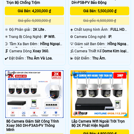
sau khi xẩy ra sự cố. chắc chắc camera nào cũng vậy thôi. vì ông nghệ báo
Trọn Bộ Chống Trộm
DH-P5B-PV Báo Động
động chống trộm Dahua của camera hoặt động thong qua mạng internet do
đó có độ trể là do mạng chứ không phải do thiết bị camera chống trộm Dahua .
Giá Bán: 4,200,000 ₫
Giá Bán: 5,500,000 ₫
💡
Giá gốc: 5,000,000 ₫
Giá gốc: 6,500,000 ₫
🔆 Độ Phân giải :
2K Lite .
☀️ Chất lượng hình Ảnh :
FULL HD
1080P .
✳️ Trang Bị Công Nghệ :
IP Wifi.
⚙ Camera Công nghệ :
IP.
🌛 Tầm Xa Ban Đêm :
Hồng Ngoại
💡 Giám sát Ban Đêm :
Hồng Ngoại
10m Hồng Ngoại Smart IR.
10m Hồng Ngoại SMD.
🗜️ Camera Dòng
Xoay 360.
🕉️ Camera Thiết Kế
Dome Kim loại
+ Nhựa.
️✔️ Đặt Điểm :
Thu Âm Và Loa.
️💫 Đặt Điểm :
Thu Âm.
2
1100
'
Bộ Camera Giám Sát Công Trình
Lắp Camera Wifi Ngoài Trời Trọn
Xoay 360 DH-P3AS-PV Thông
Bộ 2K Phát Hiện Người
Minh
Giá Bán: 6,800,000 ₫