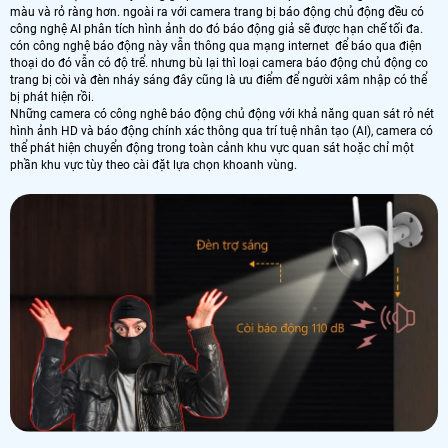
màu và rỏ ràng hơn. ngoài ra với camera trang bị báo động chủ động đều có
công nghệ AI phân tích hình ảnh do đó báo động giả sẽ được hạn chế tối đa.
cón công nghệ báo động này vẫn thông qua mạng internet để báo qua điện
thoại do đó vẫn có độ trể. nhưng bù lại thì loại camera báo động chủ động co
trang bị còi và đèn nháy sáng đây cũng là ưu điểm để người xâm nhập có thể
bị phát hiện rồi.
Những camera có công nghê báo động chủ động với khả năng quan sát rỏ nét
hình ảnh HD và báo động chính xác thông qua trí tuệ nhân tạo (AI), camera có
thể phát hiện chuyển động trong toàn cảnh khu vực quan sát hoặc chỉ một
phần khu vực tùy theo cài đặt lựa chọn khoanh vùng.