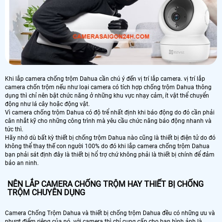
Khi lắp camera chống trộm Dahua cần chú ý đến vị trí lắp camera. vị trí lắp
camera chốn trộm nếu như loại camera có tích hợp chống trộm Dahua thông
dụng thì chỉ nên bật chức năng ở những khu vực nhạy cảm, ít vật thể chuyển
động như lá cây hoặc động vật.
Vì camera chống trộm Dahua có độ trể nhất định khi báo động do đó cần phải
cân nhắt kỹ cho những công trình mà yêu cầu chức năng báo động nhanh và
tức thì.
Hãy nhớ dù bất kỳ thiết bị chống trộm Dahua nào cũng là thiết bị điện tử do đó
không thể thay thế con người 100% do đó khi lắp camera chống trộm Dahua
bạn phải sát định đây là thiết bị hổ trợ chứ không phải là thiết bị chính để đảm
bảo an ninh.
NÊN LẮP CAMERA CHỐNG TRỘM HAY THIẾT BỊ CHỐNG
TRỘM CHUYÊN DỤNG
Camera Chống Trộm Dahua và thiết bị chống trộm Dahua đều có những ưu và
nhượt điểm riêng của nó. với camera thì chỉ cung cấp cho bạn hình ảnh là