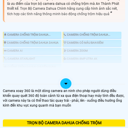
là ưu điểm của trọn bộ camera dahua có chống trộm mà An Thành Phát
thiết kế. Trọn Bộ Camera Dahua Chính hãng cung cấp hình ảnh sắc nét,
tích hợp các tính năng thông minh báo động chống trộm hiệu quả
🔔 CAMERA CHỐNG TRỘM DAHUA
📞 CAMERA CHỐNG TRỘM DAHUA
KBVISION
HIKVISION
🛡 CAMERA CHỐNG TRỘM DAHUA DAHUA
💡 CAMERA CÓ MÀU BAN ĐÊM
💤 CAMERA AI
🔭 CAMERA ZOOM
🏷 CAMERA STARLIGHT
👍 CAMERA 8MP UTRA 4K
🎎 CHỐNG TRỘM DAHUA CHUYÊN DỤNG
📸 LẮP CAMERA CÓ BÁO ĐỘNG CHỐNG TRỘM
Camera xoay 360 là một dòng camera an ninh cho phép người dùng điều
khiển quay quét 360 độ toàn cảnh từ xa qua điện thoại hay máy tính đều được,
LOẠI CAMERA IP
với camera này ta có thể thao tác quay trái - phải, lên - xuống điều hướng ống
kính đến khu vực xung quanh mà bạn muốn
GIÁ LẮP CAMERA
🌐 Bộ 4 Camera Chống Trộm
TRỌN BỘ CAMERA DAHUA CHỐNG TRỘM
6.800.000 VNĐ
Lắp Camera Chống Trộm Dahua PIR