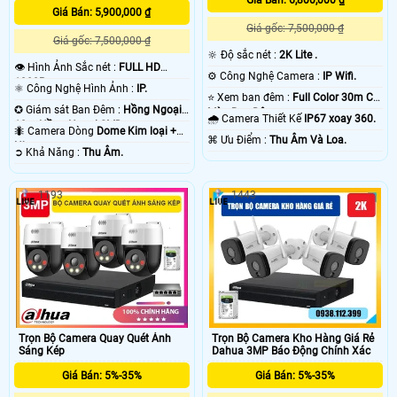
Giá Bán: 5,900,000 ₫
Giá gốc: 7,500,000 ₫
Giá gốc: 7,500,000 ₫
🔆 Độ sắc nét :
2K Lite .
👁 Hình Ảnh Sắc nét :
FULL HD
⚙ Công Nghệ Camera :
IP Wifi.
1080P .
⚛️ Công Nghệ Hình Ảnh :
IP.
⭐ Xem ban đêm :
Full Color 30m Có
✪ Giám sát Ban Đêm :
Hồng Ngoại
Màu Ban Ðêm.
🌧️ Camera Thiết Kế
IP67 xoay 360.
10m Hồng Ngoại SMD.
🐜 Camera Dòng
Dome Kim loại +
️⌘ Ưu Điểm :
Thu Âm Và Loa.
Nhựa.
️➲ Khả Năng :
Thu Âm.
1193
1443
Trọn Bộ Camera Quay Quét Ánh
Trọn Bộ Camera Kho Hàng Giá Rẻ
Sáng Kép
Dahua 3MP Báo Động Chính Xác
Giá Bán: 5%-35%
Giá Bán: 5%-35%