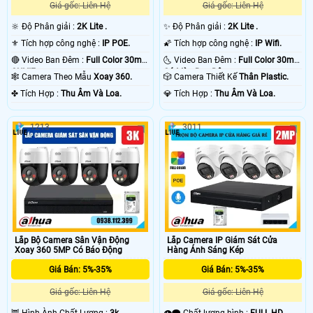
Giá gốc: Liên Hệ
Giá gốc: Liên Hệ
🔆 Độ Phân giải :
2K Lite .
✨ Độ Phân giải :
2K Lite .
⚜️ Tích hợp công nghệ :
IP POE.
🌠 Tích hợp công nghệ :
IP Wifi.
🔴 Video Ban Đêm :
Full Color 30m
🌜 Video Ban Đêm :
Full Color 30m
ONVIF.
Có Màu Ban Ðêm.
🕸️ Camera Theo Mẫu
Xoay 360.
🎲 Camera Thiết Kế
Thân Plastic.
️✤ Tích Hợp :
Thu Âm Và Loa.
️💎 Tích Hợp :
Thu Âm Và Loa.
1213
3011
Lắp Bộ Camera Sân Vận Động
Lắp Camera IP Giám Sát Cửa
Xoay 360 5MP Có Báo Động
Hàng Ánh Sáng Kép
Giá Bán: 5%-35%
Giá Bán: 5%-35%
Giá gốc: Liên Hệ
Giá gốc: Liên Hệ