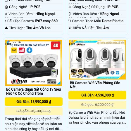
🦉 Hình Ành Chất Lượng :
3k .
👁️‍🗨 Chất lượng hình :
FULL HD
1080P .
🤖️ Công Nghệ :
IP POE.
⚛️ Công Nghệ Sử Dụng :
IP POE.
❈ Video Ban Đêm :
Hồng Ngoại
🌛 Video Ban Đêm :
Hồng Ngoại
30m ONVIF.
30m Có Màu Ban Ðêm.
↕️ Cấu Tạo Camera
IP67 xoay 360.
⛓ Camera Theo Mẫu
Dome Plastic.
️🔔 Tích Hợp :
Thu Âm Và Loa.
️💠 Điểm Nỗi Bật :
Thu Âm.
2734
3698
Bộ Camera Wifi Văn Phòng Sắc
Nét
Bộ Camera Quan Sát Công Ty Siêu
Nét 4K Có Chống Trộm
Giá Bán: 4,536,000 ₫
Giá Bán: 13,990,000 ₫
Giá gốc: 6,200,000 ₫
Giá gốc: 18,100,000 ₫
Bộ Camera Wifi Văn Phòng Sắc Nét
Dahua là giải pháp an ninh hiện đại
Trong thời đại công nghệ phát triển
và tiện ích cho văn phòng của bạn.
như hiện nay, việc bảo vệ an toàn an
Camera DH-H4C được trang bị trang
ninh cho công ty hay bất kỳ nơi đâu