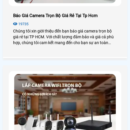
Báo Giá Camera Trọn Bộ Giá Rẻ Tại Tp Hcm
19735
Chúng tôi xin giới thiệu đến bạn báo giá camera trọn bộ
giá rẻ tại TP HCM. Với chất lượng đảm bảo và giá cả phù
hợp, chúng tôi cam kết mang đến cho bạn sự an toàn
tuyệt đối. Trọn bộ camera gồm các thiết bị như camera
quan sát, đầu ghi hình, cáp, công tắc điện. Bằng việc sử
dụng công nghệ hiện đại, hình ảnh đạt độ nét cao và có
thể giám sát từ xa qua điện thoại di động