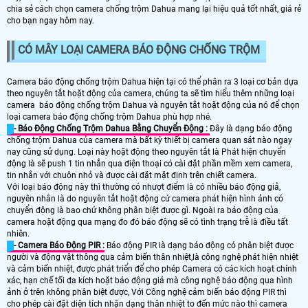
chia sẻ cách chọn camera chống trộm Dahua mang lại hiệu quả tốt nhất, giá rẻ
cho bạn ngay hôm nay.
CÓ MÂY LOẠI CAMERA BÁO ĐỘNG CHỐNG TRỘM
Camera báo động chống trộm Dahua hiện tại có thể phân ra 3 loại cơ bản dựa
theo nguyên tắt hoặt động của camera, chúng ta sẽ tìm hiểu thêm những loại
camera báo động chống trộm Dahua và nguyên tắt hoặt động của nó để chọn
loại camera báo động chống trộm Dahua phù hợp nhé.
- Báo Động Chống Trộm Dahua Bằng Chuyển Động :
Đây là dạng báo động
chống trộm Dahua của camera mà bất kỳ thiết bị camera quan sát nào ngay
nay cũng sử dụng. Loại này hoặt động theo nguyên tắt là Phát hiện chuyển
động là sẽ push 1 tin nhắn qua điện thoại có cài đặt phần mềm xem camera,
tin nhắn với chuôn nhỏ và được cài đặt mặt định trên chiết camera.
Với loại báo động này thì thường có nhượt điểm là có nhiều báo động giả,
nguyên nhân là do nguyên tắt hoặt động cứ camera phát hiện hình ảnh có
chuyển động là bao chứ không phân biệt được gì. Ngoài ra báo động của
camera hoặt động qua mạng đo đó báo động sẽ có tình trạng trễ là điều tất
nhiên.
- Camera Báo Động PIR :
Báo động PIR là dạng báo động có phân biệt được
người và động vật thông qua cảm biến thân nhiệt,là công nghệ phát hiện nhiệt
và cảm biến nhiệt, được phát triển để cho phép Camera có các kích hoạt chính
xác, hạn chế tối đa kích hoặt báo động giả mà công nghệ báo động qua hình
ảnh ở trên không phân biệt được, Với Công nghệ cảm biến báo động PIR thì
cho phép cài đặt diện tích nhận dạng thân nhiệt to đến mức nào thì camera