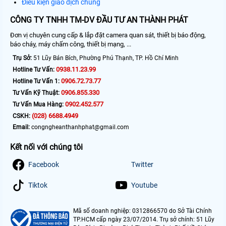
Điều kiện giao dịch chung
CÔNG TY TNHH TM-DV ĐẦU TƯ AN THÀNH PHÁT
Đơn vị chuyên cung cấp & lắp đặt camera quan sát, thiết bị báo động,
báo cháy, máy chấm công, thiết bị mạng, ...
Trụ Sở:
51 Lũy Bán Bích, Phường Phú Thạnh, TP. Hồ Chí Minh
0938.11.23.99
Hotline Tư Vấn:
0906.72.73.77
Hotline Tư Vấn 1:
0906.855.330
Tư Vấn Kỹ Thuật:
0902.452.577
Tư Vấn Mua Hàng:
(028) 6688.4949
CSKH:
Email:
congngheanthanhphat@gmail.com
Kết nối với chúng tôi
Facebook
Twitter
Tiktok
Youtube
Mã số doanh nghiệp: 0312866570 do Sở Tài Chính
TP.HCM cấp ngày 23/07/2014. Trụ sở chính: 51 Lũy