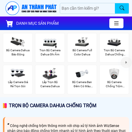
DANH MỤC SẢN PHẨM
Bộ Camera Dahua
Trọn Bộ Camera
Bộ Camera Full
Trọn Bộ Camera
Báo Động
Dahua Ghi Âm
Color Dahua
Dahua Chống
Trộm
Lắp Camera Giá
Lắp Trọn Bộ
Bộ Camera Ban
Bộ Camera
Rẻ Trọn Gói
Camera Dahua
Đêm Có Màu
Chống Trộm
Kbvision
Kbvision
TRỌN BỘ CAMERA DAHUA CHỐNG TRỘM
Công nghệ chống trộm thông minh với chip xử lý hình ảnh WizSense
phản ứng báo động chống trộm nhanh xử lý hình ảnh theo thười gian thực