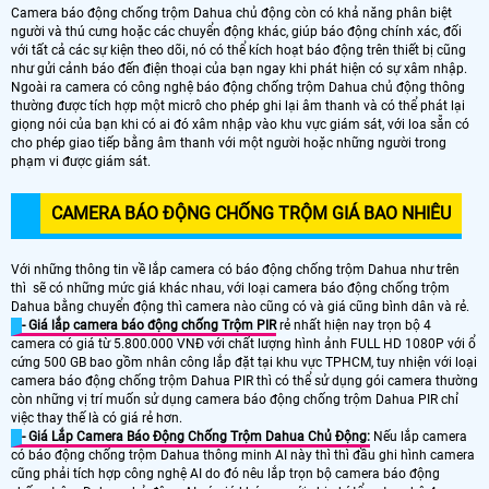
Camera báo động chống trộm Dahua chủ động còn có khả năng phân biệt
người và thú cưng hoặc các chuyển động khác, giúp báo động chính xác, đối
với tất cả các sự kiện theo dõi, nó có thể kích hoạt báo động trên thiết bị cũng
như gửi cảnh báo đến điện thoại của bạn ngay khi phát hiện có sự xâm nhập.
Ngoài ra camera có công nghệ báo động chống trộm Dahua chủ động thông
thường được tích hợp một micrô cho phép ghi lại âm thanh và có thể phát lại
giọng nói của bạn khi có ai đó xâm nhập vào khu vực giám sát, với loa sẵn có
cho phép giao tiếp bằng âm thanh với một người hoặc những người trong
phạm vi được giám sát.
CAMERA BÁO ĐỘNG CHỐNG TRỘM GIÁ BAO NHIÊU
Với những thông tin về lắp camera có báo động chống trộm Dahua như trên
thì sẽ có những mức giá khác nhau, với loại camera báo động chống trộm
Dahua bằng chuyển động thì camera nào cũng có và giá cũng bình dân và rẻ.
- Giá lắp camera báo động chống Trộm PIR
rẻ nhất hiện nay trọn bộ 4
camera có giá từ 5.800.000 VNĐ với chất lượng hình ảnh FULL HD 1080P với ổ
cứng 500 GB bao gồm nhân công lắp đặt tại khu vực TPHCM, tuy nhiện với loại
camera báo động chống trộm Dahua PIR thì có thể sử dụng gói camera thường
còn những vị trí muốn sử dụng camera báo động chống trộm Dahua PIR chỉ
việc thay thế là có giá rẻ hơn.
- Giá Lắp Camera Báo Động Chống Trộm Dahua Chủ Động:
Nếu lắp camera
có báo động chống trộm Dahua thông minh AI này thì thì đầu ghi hình camera
cũng phải tích hợp công nghệ AI do đó nêu lắp trọn bộ camera báo động