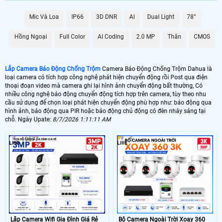
Mic Và Loa
IP66
3D DNR
AI
Dual Light
78°
📶 Lắp 1 Camera Wifi Ip Ebitcam
1.600.000 VNĐ
Lắp Camera Ip Wifi EBO2
Hồng Ngoại
Full Color
AI Coding
2.0 MP
Thân
CMOS
🔗 Lắp Chống Trộm Dahua Hikvision
Lắp Camera Báo Động Chống Trộm
Camera Báo Động Chống Trộm Dahua là
8.800,000 VNĐ
Camera Chống Trộm Dahua Chuyên Đêm
loại camera có tích hợp công nghệ phát hiện chuyển động rồi Post qua điện
thoại đoạn video mà camera ghi lại hình ảnh chuyển động bất thường, Có
🔥 4 Camera Chống Trộm Dahua Giá Rẻ
nhiều công nghệ báo động chuyển động tích hợp trên camera, tùy theo nhu
cầu sử dụng để chọn loại phát hiện chuyển động phù hợp như: báo động qua
5.000.000 VNĐ
Lắp Bộ Camera Chống Trộm Dahua Giá Rẻ
hình ảnh, báo động qua PIR hoặc báo động chủ động có đèn nháy sáng tại
chỗ. Ngày Upate:
8/7/2026 1:11:11 AM
19577
5
🖥 Camera chống trộm Dahua hầu như loại camera nào cũng có khả năng
chống trộm Dahua , tuy nhiên với những loại camera chống trộm Dahua
không chuyên dụng thì có thể sẽ có những báo động giả khi không có
người, trên đây là những camera có báo động chống trộm Dahua với chức
năng thông mình có nhiều ưu điểm và có thể cấu hình để hạn chế tối đa
báo động giả.
🎁 Có thể nói
lắp camera có báo động chống trộm
là giải pháp để nâng cao
chất lượng cuộc sống. tuy nhiên camera báo động chống trộm Dahua thì sẽ
không hoàn hảo bằng 1 bộ báo động chống trộm Dahua chuyên nghiệp, vì
camera báo động chống trộm Dahua sẽ có độ trể đáng kể khoảng 2- 3 phút
Lắp Camera Wifi Gia Đình Giá Rẻ
Bộ Camera Ngoài Trời Xoay 360