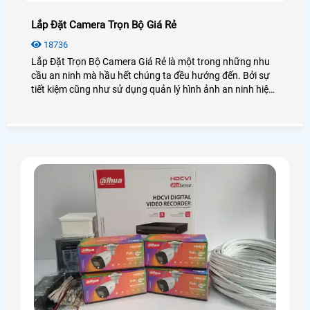
Lắp Đặt Camera Trọn Bộ Giá Rẻ
18736
Lắp Đặt Trọn Bộ Camera Giá Rẻ là một trong những nhu
cầu an ninh mà hầu hết chúng ta đều hướng đến. Bởi sự
tiết kiệm cũng như sử dụng quản lý hình ảnh an ninh hiệu
quả, bạn không cần phải lo nghĩ gì nhiều về việc lắp
camera cần những thiết bị gì. Vậy lắp camera trọn bộ là
gì? Giá bao nhiêu? Để giải đáp mọi thắc mắc hãy cùng An
Thành Phát xem qua bài viết dưới đây nhé!