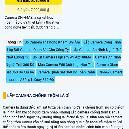
Giá Bán: 5,080,000 ₫
Giá gốc: 7,000,000 ₫
Camera DH-H4AE là sự kết hợp
hoàn hảo giữa thiết kế mỹ thuật và
công nghệ tiên tiến, được trang bị
nhiều tính năng hiện đại: thu âm,
loa, quay xoay 360 độ, phát hiện
chuyển động, theo dõi chuyển động,
Thông Tin:
Bộ Camera IP Phòng Khám Ghi Âm
Lắp Camera Công Trình
báo động chuyển động. Điều này
Lắp Đặt Camera Quan Sát Cho Công Ty
Lắp Camera An Ninh Ngoài Trời
giúp quản lý và giao tiếp dễ dàng
hơn, đặc biệt trong việc chăm sóc và
Chất Lượng 4K
Bộ Kit Camera Fujicam WF-X2108MA
Camera An Ninh
kiểm soát an ninh cửa hàng
Ngoài Trời 360 Độ
Mua Camera Wifi 360 Loại Nào Tốt
Camera Giám
Sát 360 Độ Giá Rẻ
Camera Quan Sát 360 Độ Toàn Cảnh
Review Camera
Imou Ipc-A32ep-L Xoay 360 Độ
LẮP CAMERA CHỐNG TRỘM LÀ GÌ
Camera là dùng để giám sát từ xa bản thân nó đã là chống trộm. nó có thể ghi
lại hình ảnh khi có người xâm nhập, Nhưng Lắp camera chống trộm Dahua
công nghệ mới ngày nay không dừng lại ở chỗ là ghi lại hình ảnh mà camera
chống trộm Dahua còn có khả năng báo động qua điện thoại và thậm chí có
thể phát ra âm thanh ngay tại vị trí lắp camera nhằm cảnh báo cho đối tượng