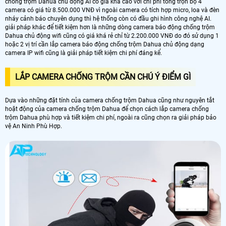
chống trộm Dahua chủ động AI có giá khá cao với chi phí tổng trọn bộ 4
camera có giá từ 8.500.000 VNĐ vì ngoài camera có tích hợp micro, loa và đèn
nháy cảnh báo chuyên dụng thì hệ thống còn có đầu ghi hình công nghệ AI.
giải pháp khác để tiết kiệm hơn là những dòng camera báo động chống trộm
Dahua chủ động wifi cũng có giá khá rẻ chỉ từ 2.200.000 VNĐ do đó sử dụng 1
hoặc 2 vị trí cần lắp camera báo động chống trộm Dahua chủ động dạng
camera IP wifi cũng là giải pháp tiết kiệm chi phí đáng kể.
LẮP CAMERA CHỐNG TRỘM CẦN CHÚ Ý ĐIỂM GÌ
Dựa vào những đặt tính của camera chống trộm Dahua cũng như nguyên tắt
hoặt động của camera chống trộm Dahua để chọn cách lắp camera chống
trộm Dahua phù hợp và tiết kiệm chi phí, ngoài ra cũng chọn ra giải pháp bảo
vệ An Ninh Phù Hợp.