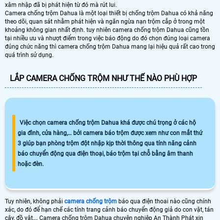
xâm nhập đã bị phát hiện từ đó mà rút lui.
Camera chống trộm Dahua là một loại thiết bị chống trộm Dahua có khả năng
theo dõi, quan sát nhằm phát hiện và ngăn ngừa nạn trộm cắp ở trong một
khoảng không gian nhất định. tuy nhiên camera chống trộm Dahua cũng tồn
tại nhiều ưu và nhượt điểm trong việc báo động do đó chọn đúng loại camera
đúng chức năng thì camera chống trộm Dahua mang lại hiệu quả rất cao trong
quá trình sử dụng.
LẮP CAMERA CHỐNG TRỘM NHƯ THẾ NÀO PHÙ HỢP
Việc chọn camera chống trộm Dahua khá được chú trọng ở các hộ
gia đình, cửa hàng,… bởi camera báo trộm được xem như con mắt thứ
3 giúp bạn phòng trộm đột nhập kịp thời thông qua tính năng cảnh
báo chuyển động qua điện thoại, báo trộm tại chỗ bằng âm thanh
hoặc đèn.
Tuy nhiên, không phải
camera chống trộm
báo qua điện thoai nào cũng chính
xác, do đó để hạn chế các tính trang cảnh báo chuyển động giả do con vật, tán
cây, đồ vật,… Camera chống trộm Dahua chuyên nghiệp An Thành Phát xin