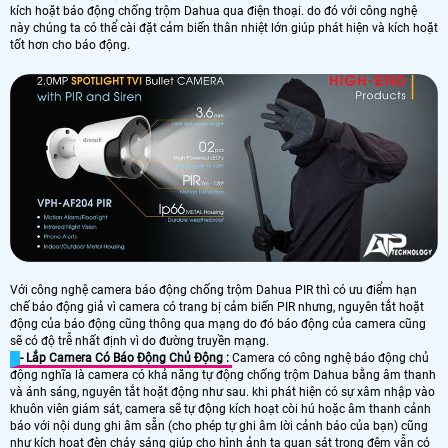
kích hoặt báo động chống trộm Dahua qua điện thoại. do đó với công nghệ
này chúng ta có thể cài đặt cảm biến thân nhiệt lớn giúp phát hiện và kích hoặt
tốt hơn cho báo động.
Với công nghệ camera báo động chống trộm Dahua PIR thì có ưu điểm hạn
chế báo động giả vì camera có trang bị cảm biến PIR nhưng, nguyên tắt hoặt
động của báo động cũng thông qua mạng do đó báo động của camera cũng
sẽ có độ trễ nhất định vì do đường truyền mạng.
- Lắp Camera Có Báo Động Chủ Động :
Camera có công nghệ báo động chủ
động nghĩa là camera có khả năng tự động chống trộm Dahua bằng âm thanh
và ánh sáng, nguyên tắt hoặt động như sau. khi phát hiện có sự xâm nhập vào
khuôn viên giám sát, camera sẽ tự động kích hoạt còi hú hoặc âm thanh cảnh
báo với nội dung ghi âm sẵn (cho phép tự ghi âm lời cảnh báo của bạn) cũng
như kích hoạt đèn cháy sáng giúp cho hình ảnh ta quan sát trong đêm vẫn có