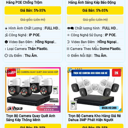
sau khi xẩy ra sự cố. chắc chắc camera nào cũng vậy thôi. vì ông nghệ báo
Hàng POE Chống Trộm
Hàng Ánh Sáng Kép Báo Động
động chống trộm Dahua của camera hoặt động thong qua mạng internet do
đó có độ trể là do mạng chứ không phải do thiết bị camera chống trộm Dahua .
Giá Bán: 5%-35%
Giá Bán: 5%-35%
💡
Giá gốc: Liên Hệ
Giá gốc: Liên Hệ
☀️ Hình Ành Chất Lượng :
FULL HD
👁️‍🗨 Chất lượng hình :
FULL HD
1080P .
1080P .
🕉️ Công Nghệ :
IP POE.
⚛️ Công Nghệ Sử Dụng :
IP POE.
🌚 Video Ban Đêm :
Hồng Ngoại
🌛 Video Ban Đêm :
Hồng Ngoại
30m Có Màu Ban Ðêm.
30m Có Màu Ban Ðêm.
↕️ Loại Camera
Thân Plastic.
⛓ Camera Theo Mẫu
Dome Plastic.
️💮 Ưu Điểm :
Thu Âm.
️💠 Điểm Nỗi Bật :
Thu Âm.
1189
1441
'
Trọn Bộ Camera Quay Quét Ánh
Trọn Bộ Camera Kho Hàng Giá Rẻ
Sáng Kép Thông Minh
Dahua 3MP Phát Hiện Người
Giá Bán: 5%-35%
Giá Bán: 5%-35%