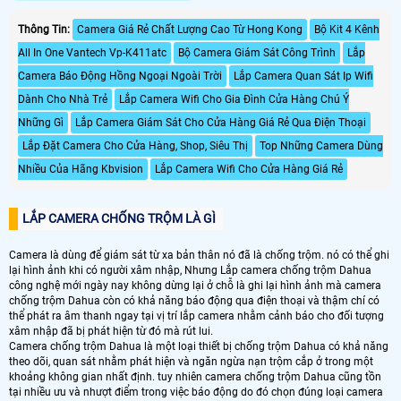
dàng. Camera DH-F2C-PV được
cảm biến CMOS hình ảnh sắc nét,
trang bị nhiều chức năng ưu việt
lưu trữ tiết kiệm với chuẩn nén
Thông Tin:
Camera Giá Rẻ Chất Lượng Cao Từ Hong Kong
Bộ Kit 4 Kênh
như đèn, còi báo động, tích hợp còi
H265+, Hỗ trợ chức năng phát hiện
All In One Vantech Vp-K411atc
Bộ Camera Giám Sát Công Trình
Lắp
hú báo động tại chỗ, mic.
thông minh: Hàng rào ảo, xâm
nhập, Bảo vệ vành đai : tập trung
Camera Báo Động Hồng Ngoại Ngoài Trời
Lắp Camera Quan Sát Ip Wifi
phát hiện người, xe, Tích hợp mic ghi
Dành Cho Nhà Trẻ
Lắp Camera Wifi Cho Gia Đình Cửa Hàng Chú Ý
âm, hỗ trợ thẻ nhớ lên đến 256GB
Những Gì
Lắp Camera Giám Sát Cho Cửa Hàng Giá Rẻ Qua Điện Thoại
Lắp Đặt Camera Cho Cửa Hàng, Shop, Siêu Thị
Top Những Camera Dùng
Nhiều Của Hãng Kbvision
Lắp Camera Wifi Cho Cửa Hàng Giá Rẻ
LẮP CAMERA CHỐNG TRỘM LÀ GÌ
Camera là dùng để giám sát từ xa bản thân nó đã là chống trộm. nó có thể ghi
lại hình ảnh khi có người xâm nhập, Nhưng Lắp camera chống trộm Dahua
công nghệ mới ngày nay không dừng lại ở chỗ là ghi lại hình ảnh mà camera
chống trộm Dahua còn có khả năng báo động qua điện thoại và thậm chí có
thể phát ra âm thanh ngay tại vị trí lắp camera nhằm cảnh báo cho đối tượng
xâm nhập đã bị phát hiện từ đó mà rút lui.
Camera chống trộm Dahua là một loại thiết bị chống trộm Dahua có khả năng
theo dõi, quan sát nhằm phát hiện và ngăn ngừa nạn trộm cắp ở trong một
khoảng không gian nhất định. tuy nhiên camera chống trộm Dahua cũng tồn
tại nhiều ưu và nhượt điểm trong việc báo động do đó chọn đúng loại camera