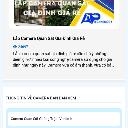
Lắp Camera Quan Sát Gia Đình Giá Rẻ
24697
Lắp camera quan sát gia đình giá rẻ cần chú ý những
điểm gì với nhiều loại công nghệ camera sử dụng cho gia
đình như ngày này. Camera vừa có âm thanh, vừa có báo
động, vừa có công nghệ giám sát ban đêm tốt nhất vây
lựa chọn camera lắp cho gia đình như thế nào là phù hợp
giá rẻ
THÔNG TIN VỀ CAMERA BẠN ĐAN XEM
Camera Quan Sát Chống Trộm Vantech