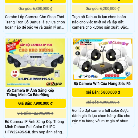
Giá gốc: 6,300,000 ₫
Giá gốc: 6,200,000 ₫
Combo Lắp Camera Cho Shop Thời
Trọn bộ Dahua là lựa chọn hoàn
Trang Trọn Bộ Dahua là sự lựa chọn
hảo cho việc thiết kế và lắp đặt
hoàn hảo để bảo vệ và quản lý an
camera cho xưởng sản xuất. Đặc
ninh cho shop thời trang của bạn.
biệt, trọn bộ này được nâng cấp
Combo này được trang bị với các
thêm giám sát sắt nét đến 2.0 MP,
6265
4600
thiết bị camera chất lượng cao của
mang đến hình ảnh chất lượng cao
thương hiệu Dahua, mang đến sự
và rõ ràng. Bên cạnh đó, dịch vụ
đáng tin cậy và hiệu quả trong việc
cung cấp cũng được đảm bảo chất
giám sát. Đặc điểm nổi bật của
lượng với sự hỗ trợ tận tâm từ đội
Combo này là khả năng thu âm
ngũ kỹ thuật chuyên nghiệp của
Dahua
Bộ Camera Wifi Cửa Hàng Siêu Rẻ
Bộ Camera IP Ánh Sáng Kép
Giá Bán: 5,800,000 ₫
Thông Minh Có Báo Động
Giá gốc: 9,000,000 ₫
Giá Bán: 7,900,000 ₫
Gói lắp đặt camera full color được
Giá gốc: 12,500,000 ₫
đánh giá là lựa chọn hàng đầu cho
các cửa hàng với mức giá rẻ nhưng
Bộ Camera IP Ánh Sáng Kép Thông
vẫn đảm bảo chất lượng. Đây là giải
Minh Dahua Full Color DH-IPC-
pháp hoàn hảo để nâng cao mức độ
HFW2249S-S-IL tích hợp ánh sáng
an toàn và giám sát một cách dễ
kép hiện đại có độ phân giải 2.0 MP