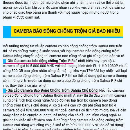
thường được tích hợp một micrô cho phép ghi lại âm thanh và có thể phát lại
giọng nói của bạn khi có ai đó xâm nhập vào khu vực giám sát, với loa sẵn có
cho phép giao tiếp bằng âm thanh với một người hoặc những người trong
phạm vi được giám sát.
CAMERA BÁO ĐỘNG CHỐNG TRỘM GIÁ BAO NHIÊU
Với những thông tin về lắp camera có báo động chống trộm Dahua như trên
thì sẽ có những mức giá khác nhau, với loại camera báo động chống trộm
Dahua bằng chuyển động thì camera nào cũng có và giá cũng bình dân và rẻ.
- Giá lắp camera báo động chống Trộm PIR
rẻ nhất hiện nay trọn bộ 4
camera có giá từ 5.800.000 VNĐ với chất lượng hình ảnh FULL HD 1080P với ổ
cứng 500 GB bao gồm nhân công lắp đặt tại khu vực TPHCM, tuy nhiện với loại
camera báo động chống trộm Dahua PIR thì có thể sử dụng gói camera thường
còn những vị trí muốn sử dụng camera báo động chống trộm Dahua PIR chỉ
việc thay thế là có giá rẻ hơn.
- Giá Lắp Camera Báo Động Chống Trộm Dahua Chủ Động:
Nếu lắp camera
có báo động chống trộm Dahua thông minh AI này thì thì đầu ghi hình camera
cũng phải tích hợp công nghệ AI do đó nêu lắp trọn bộ camera báo động
chống trộm Dahua chủ động AI có giá khá cao với chi phí tổng trọn bộ 4
camera có giá từ 8.500.000 VNĐ vì ngoài camera có tích hợp micro, loa và đèn
nháy cảnh báo chuyên dụng thì hệ thống còn có đầu ghi hình công nghệ AI.
giải pháp khác để tiết kiệm hơn là những dòng camera báo động chống trộm
Dahua chủ động wifi cũng có giá khá rẻ chỉ từ 2.200.000 VNĐ do đó sử dụng 1
hoặc 2 vị trí cần lắp camera báo động chống trộm Dahua chủ động dạng