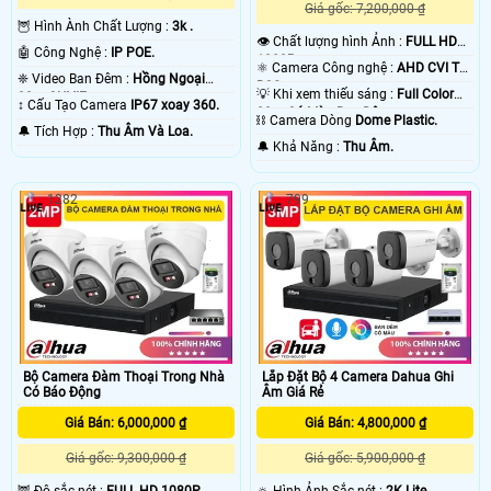
Giá gốc: 7,200,000 ₫
🦉 Hình Ành Chất Lượng :
3k .
👁 Chất lượng hình Ảnh :
FULL HD
🤖️ Công Nghệ :
IP POE.
1080P .
⚛️ Camera Công nghệ :
AHD CVI TVI
❈ Video Ban Đêm :
Hồng Ngoại
BCS.
💡 Khi xem thiếu sáng :
Full Color
30m ONVIF.
↕️ Cấu Tạo Camera
IP67 xoay 360.
20m Có Màu Ban Ðêm.
⛓ Camera Dòng
Dome Plastic.
️🔔 Tích Hợp :
Thu Âm Và Loa.
️🔔 Khả Năng :
Thu Âm.
1282
799
Bộ Camera Đàm Thoại Trong Nhà
Lắp Đặt Bộ 4 Camera Dahua Ghi
Có Báo Động
Âm Giá Rẻ
Giá Bán: 6,000,000 ₫
Giá Bán: 4,800,000 ₫
Giá gốc: 9,300,000 ₫
Giá gốc: 5,900,000 ₫