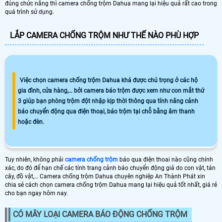
đúng chức năng thì camera chống trộm Dahua mang lại hiệu quả rất cao trong
quá trình sử dụng.
LẮP CAMERA CHỐNG TRỘM NHƯ THẾ NÀO PHÙ HỢP
Việc chọn camera chống trộm Dahua khá được chú trọng ở các hộ
gia đình, cửa hàng,… bởi camera báo trộm được xem như con mắt thứ
3 giúp bạn phòng trộm đột nhập kịp thời thông qua tính năng cảnh
báo chuyển động qua điện thoại, báo trộm tại chỗ bằng âm thanh
hoặc đèn.
Tuy nhiên, không phải
camera chống trộm
báo qua điện thoai nào cũng chính
xác, do đó để hạn chế các tính trang cảnh báo chuyển động giả do con vật, tán
cây, đồ vật,… Camera chống trộm Dahua chuyên nghiệp An Thành Phát xin
chia sẻ cách chọn camera chống trộm Dahua mang lại hiệu quả tốt nhất, giá rẻ
cho bạn ngay hôm nay.
CÓ MÂY LOẠI CAMERA BÁO ĐỘNG CHỐNG TRỘM