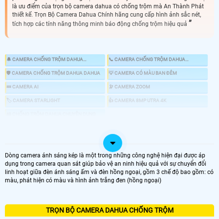
là ưu điểm của trọn bộ camera dahua có chống trộm mà An Thành Phát
thiết kế. Trọn Bộ Camera Dahua Chính hãng cung cấp hình ảnh sắc nét,
tích hợp các tính năng thông minh báo động chống trộm hiệu quả
🔔 CAMERA CHỐNG TRỘM DAHUA
📞 CAMERA CHỐNG TRỘM DAHUA
KBVISION
HIKVISION
🛡 CAMERA CHỐNG TRỘM DAHUA DAHUA
💡 CAMERA CÓ MÀU BAN ĐÊM
💤 CAMERA AI
🔭 CAMERA ZOOM
🏷 CAMERA STARLIGHT
👍 CAMERA 8MP UTRA 4K
🎎 CHỐNG TRỘM DAHUA CHUYÊN DỤNG
📸 LẮP CAMERA CÓ BÁO ĐỘNG CHỐNG TRỘM
Dòng camera ánh sáng kép là một trong những công nghệ hiện đại được áp
dụng trong camera quan sát giúp bảo vệ an ninh hiệu quả với sự chuyển đổi
LOẠI CAMERA IP
linh hoạt giữa đèn ánh sáng ấm và đèn hồng ngoại, gồm 3 chế độ bao gồm: có
màu, phát hiện có màu và hình ảnh trắng đen (hồng ngoại)
GIÁ LẮP CAMERA
🌐 Bộ 4 Camera Chống Trộm
TRỌN BỘ CAMERA DAHUA CHỐNG TRỘM
6.800.000 VNĐ
Lắp Camera Chống Trộm Dahua PIR