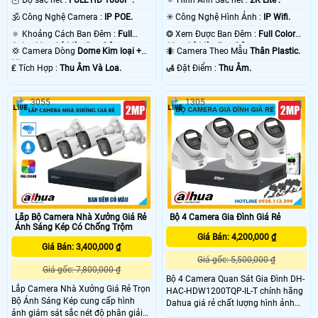
🦉 Độ sắc nét :
FULL HD 1080P .
🔅 Hình Ảnh Sắc nét :
2K Lite .
🕉️ Công Nghệ Camera :
IP POE.
✳️ Công Nghệ Hình Ảnh :
IP Wifi.
🔅 Khoảng Cách Ban Đêm :
Full
❂ Xem Được Ban Đêm :
Full Color
Color 30m Có Màu Ban Ðêm.
30m Có Màu Ban Ðêm.
💢 Camera Dòng
Dome Kim loại +
🐜 Camera Theo Mẫu
Thân Plastic.
Nhựa.
️₤ Tích Hợp :
Thu Âm Và Loa.
️🛃 Đặt Điểm :
Thu Âm.
3055
1305
Lắp Bộ Camera Nhà Xưởng Giá Rẻ
Bộ 4 Camera Gia Đình Giá Rẻ
Ánh Sáng Kép Có Chống Trộm
Giá Bán: 4,200,000 ₫
Giá Bán: 3,400,000 ₫
Giá gốc: 5,500,000 ₫
Giá gốc: 7,800,000 ₫
Bộ 4 Camera Quan Sát Gia Đình DH-
Lắp Camera Nhà Xưởng Giá Rẻ Trọn
HAC-HDW1200TQP-IL-T chính hãng
Bộ Ánh Sáng Kép cung cấp hình
Dahua giá rẻ chất lượng hình ảnh
ảnh giám sát sắc nét độ phân giải
2MP FULL HD 1080P bảo vệ an ninh