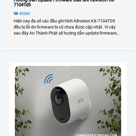
7104Td5
40260
Hiện nay đa số các đầu ghi hình KBvision KX-7104TD5
đều bị lỗi do firmware bị cũ chưa được cập nhật. Vì vậy
sau đây An Thành Phát sẽ hướng dẫn update firmware
đầu ghi hình KX-7104TD5 một cách chi tiết nhất dành cho
bạn.