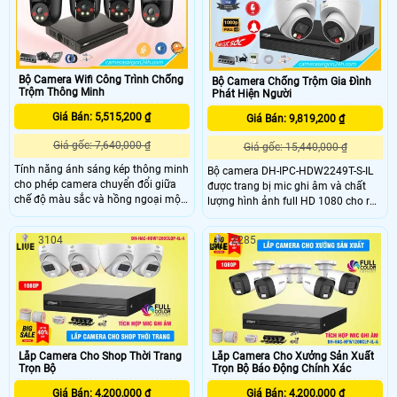
giúp bảo vệ tài sản và gia đình một
cách hiệu quả giá rẻ.
Bộ Camera Wifi Công Trình Chống
Bộ Camera Chống Trộm Gia Đình
Trộm Thông Minh
Phát Hiện Người
Giá Bán: 5,515,200 ₫
Giá Bán: 9,819,200 ₫
Giá gốc: 7,640,000 ₫
Giá gốc: 15,440,000 ₫
Tính năng ánh sáng kép thông minh
Bộ camera DH-IPC-HDW2249T-S-IL
cho phép camera chuyển đổi giữa
được trang bị mic ghi âm và chất
chế độ màu sắc và hồng ngoại một
lượng hình ảnh full HD 1080 cho ra
cách tự động, cung cấp hình ảnh
hình ảnh sắc nét kèm âm thanh.
màu sắc chân thực ban ngày cũng
Một trong những tính năng nổi bật
3104
2285
như điều kiện thiếu sáng của ban
là chức năng bảo vệ vành đai giúp
đêm giúp bạn không bỏ lỡ bất kỳ chi
báo động một cách chuẩn xác khi
tiết nào. Bộ Camera Wifi Công Trình
có xâm nhập vào hàng rảo ảo được
Chống Trộm là một giải pháp hiệu
thiết lập sẵn từ đầu.
quả và đáng tin cậy qua việc kết
hợp giữa công nghệ tiên tiến và tính
năng thông minh cho phép bạn
nhìn thấy mọi góc độ của công
Lắp Camera Cho Shop Thời Trang
Lắp Camera Cho Xưởng Sản Xuất
trình, nâng cao hiệu quả làm hoạt
Trọn Bộ
Trọn Bộ Báo Động Chính Xác
động và hiệu suất hoạt động của
Giá Bán: 4,200,000 ₫
Giá Bán: 4,200,000 ₫
camera