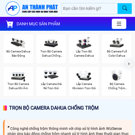
DANH MỤC SẢN PHẨM
Bộ Camera Dahua
Trọn Bộ Camera
Lắp Trọn Bộ
Bộ Camera Full
Báo Động
Dahua Chống
Camera Dahua
Color Dahua
Trộm
Trọn Bộ Camera
Lắp Camera Giá
Lắp Camera
Bộ Camera
Dahua Ghi Âm
Rẻ Trọn Gói
Kbvision Trọn Gói
Chống Trộm
Hikvision
TRỌN BỘ CAMERA DAHUA CHỐNG TRỘM
Công nghệ chống trộm thông minh với chip xử lý hình ảnh WizSense
phản ứng báo động chống trộm nhanh xử lý hình ảnh theo thười gian thực