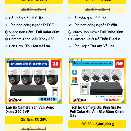
Giá gốc: Liên Hệ
Giá gốc: Liên Hệ
🔆 Độ Phân giải :
2K Lite .
✨ Độ Phân giải :
2K Lite .
⚜️ Tích hợp công nghệ :
IP POE.
🌠 Tích hợp công nghệ :
IP Wifi.
🔴 Video Ban Đêm :
Full Color 30m
🌜 Video Ban Đêm :
Full Color 30m
ONVIF.
Có Màu Ban Ðêm.
🕸️ Camera Theo Mẫu
Xoay 360.
🎲 Camera Thiết Kế
Thân Plastic.
️✤ Tích Hợp :
Thu Âm Và Loa.
️💎 Tích Hợp :
Thu Âm Và Loa.
1211
3616
Lắp Bộ Camera Sân Vận Động
Trọn Bộ Camera Gia Đình Giá Rẻ
Xoay 360 5MP
Full Color Ghi Âm Báo Động Chính
Xác
Giá Bán: 5%-35%
Giá Bán: 3,400,000 ₫
Giá gốc: Liên Hệ