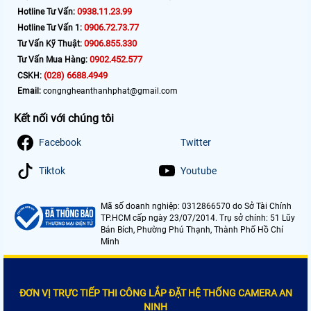
0938.11.23.99
Hotline Tư Vấn:
0906.72.73.77
Hotline Tư Vấn 1:
0906.855.330
Tư Vấn Kỹ Thuật:
0902.452.577
Tư Vấn Mua Hàng:
(028) 6688.4949
CSKH:
Email:
congngheanthanhphat@gmail.com
Kết nối với chúng tôi
Facebook
Twitter
Tiktok
Youtube
Mã số doanh nghiệp: 0312866570 do Sở Tài Chính
TP.HCM cấp ngày 23/07/2014. Trụ sở chính: 51 Lũy
Bán Bích, Phường Phú Thạnh, Thành Phố Hồ Chí
Minh
ĐƠN VỊ TRỰC TIẾP THI CÔNG LẮP ĐẶT HỆ THỐNG CAMERA AN
NINH