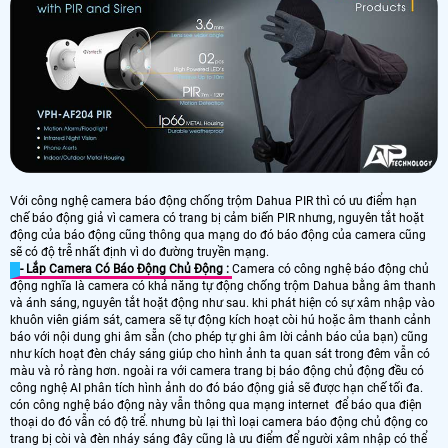
Với công nghệ camera báo động chống trộm Dahua PIR thì có ưu điểm hạn
chế báo động giả vì camera có trang bị cảm biến PIR nhưng, nguyên tắt hoặt
động của báo động cũng thông qua mạng do đó báo động của camera cũng
sẽ có độ trễ nhất định vì do đường truyền mạng.
- Lắp Camera Có Báo Động Chủ Động :
Camera có công nghệ báo động chủ
động nghĩa là camera có khả năng tự động chống trộm Dahua bằng âm thanh
và ánh sáng, nguyên tắt hoặt động như sau. khi phát hiện có sự xâm nhập vào
khuôn viên giám sát, camera sẽ tự động kích hoạt còi hú hoặc âm thanh cảnh
báo với nội dung ghi âm sẵn (cho phép tự ghi âm lời cảnh báo của bạn) cũng
như kích hoạt đèn cháy sáng giúp cho hình ảnh ta quan sát trong đêm vẫn có
màu và rỏ ràng hơn. ngoài ra với camera trang bị báo động chủ động đều có
công nghệ AI phân tích hình ảnh do đó báo động giả sẽ được hạn chế tối đa.
cón công nghệ báo động này vẫn thông qua mạng internet để báo qua điện
thoại do đó vẫn có độ trể. nhưng bù lại thì loại camera báo động chủ động co
trang bị còi và đèn nháy sáng đây cũng là ưu điểm để người xâm nhập có thể