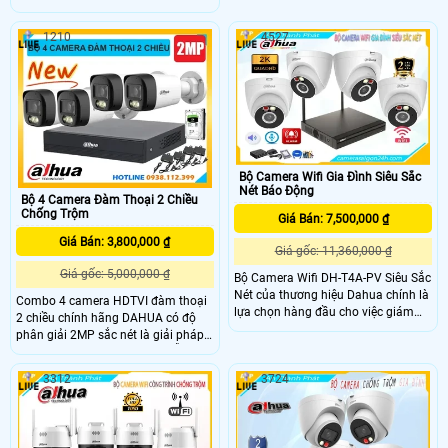
Full HD 1080P, camera tích hợp
hiệu quả sắc nét, tích hợp công
micro hỗ trợ ghi âm thanh rõ ràng
nghệ hồng ngoại ban đêm FULL
1210
4527
và đặc biệt hơn là công nghệ ánh
COLOR có màu lên đến 30m quan
sáng kép thông minh. Với tầm xa
sát từ xa qua điện thoại máy tính,
đèn led trắng: 20m, tầm xa hồng
phù hợp lắp đặt cho mọi gia đình.
ngoại 30m, camera sẽ ghi lại toàn
bộ nhà xưởng có màu sắc sinh
động và đảm bảo an ninh tối ưu
Bộ Camera Wifi Gia Đình Siêu Sắc
Nét Báo Động
Bộ 4 Camera Đàm Thoại 2 Chiều
Chống Trộm
Giá Bán: 7,500,000 ₫
Giá Bán: 3,800,000 ₫
Giá gốc: 11,360,000 ₫
Giá gốc: 5,000,000 ₫
Bộ Camera Wifi DH-T4A-PV Siêu Sắc
Nét của thương hiệu Dahua chính là
Combo 4 camera HDTVI đàm thoại
lựa chọn hàng đầu cho việc giám
2 chiều chính hãng DAHUA có độ
sát và bảo vệ an ninh gia đình. Với
phân giải 2MP sắc nét là giải pháp
những hệ thống camera đạt chất
giám sát an ninh toàn diện, dễ dàng
lượng hình ảnh siêu nét và giá
lắp đặt và sử dụng, phù hợp với
3312
3724
thành hợp lý, Dahua đã khẳng định
nhiều nhu cầu và môi trường khác
vị thế là thương hiệu số 1 trong lĩnh
nhau. Bộ camera không chỉ cung
vực này
cấp hình ảnh sắc nét mà còn tích
hợp nhiều tính năng thông minh