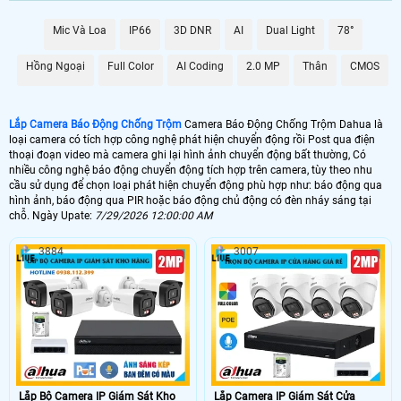
Mic Và Loa
IP66
3D DNR
AI
Dual Light
78°
📶 Lắp 1 Camera Wifi Ip Ebitcam
1.600.000 VNĐ
Lắp Camera Ip Wifi EBO2
Hồng Ngoại
Full Color
AI Coding
2.0 MP
Thân
CMOS
🔗 Lắp Chống Trộm Dahua Hikvision
Lắp Camera Báo Động Chống Trộm
Camera Báo Động Chống Trộm Dahua là
8.800,000 VNĐ
Camera Chống Trộm Dahua Chuyên Đêm
loại camera có tích hợp công nghệ phát hiện chuyển động rồi Post qua điện
thoại đoạn video mà camera ghi lại hình ảnh chuyển động bất thường, Có
🔥 4 Camera Chống Trộm Dahua Giá Rẻ
nhiều công nghệ báo động chuyển động tích hợp trên camera, tùy theo nhu
cầu sử dụng để chọn loại phát hiện chuyển động phù hợp như: báo động qua
5.000.000 VNĐ
Lắp Bộ Camera Chống Trộm Dahua Giá Rẻ
hình ảnh, báo động qua PIR hoặc báo động chủ động có đèn nháy sáng tại
chỗ. Ngày Upate:
7/29/2026 12:00:00 AM
3884
3007
🖥 Camera chống trộm Dahua hầu như loại camera nào cũng có khả năng
chống trộm Dahua , tuy nhiên với những loại camera chống trộm Dahua
không chuyên dụng thì có thể sẽ có những báo động giả khi không có
người, trên đây là những camera có báo động chống trộm Dahua với chức
năng thông mình có nhiều ưu điểm và có thể cấu hình để hạn chế tối đa
báo động giả.
🎁 Có thể nói
lắp camera có báo động chống trộm
là giải pháp để nâng cao
chất lượng cuộc sống. tuy nhiên camera báo động chống trộm Dahua thì sẽ
không hoàn hảo bằng 1 bộ báo động chống trộm Dahua chuyên nghiệp, vì
camera báo động chống trộm Dahua sẽ có độ trể đáng kể khoảng 2- 3 phút
Lắp Bộ Camera IP Giám Sát Kho
Lắp Camera IP Giám Sát Cửa