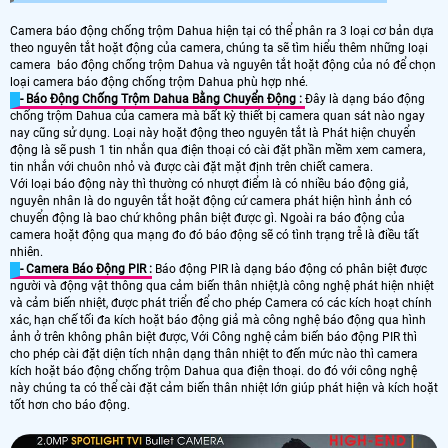
Camera báo động chống trộm Dahua hiện tại có thể phân ra 3 loại cơ bản dựa
theo nguyên tắt hoặt động của camera, chúng ta sẽ tìm hiểu thêm những loại
camera báo động chống trộm Dahua và nguyên tắt hoặt động của nó để chọn
loại camera báo động chống trộm Dahua phù hợp nhé.
- Báo Động Chống Trộm Dahua Bằng Chuyển Động :
Đây là dạng báo động
chống trộm Dahua của camera mà bất kỳ thiết bị camera quan sát nào ngay
nay cũng sử dụng. Loại này hoặt động theo nguyên tắt là Phát hiện chuyển
động là sẽ push 1 tin nhắn qua điện thoại có cài đặt phần mềm xem camera,
tin nhắn với chuôn nhỏ và được cài đặt mặt định trên chiết camera.
Với loại báo động này thì thường có nhượt điểm là có nhiều báo động giả,
nguyên nhân là do nguyên tắt hoặt động cứ camera phát hiện hình ảnh có
chuyển động là bao chứ không phân biệt được gì. Ngoài ra báo động của
camera hoặt động qua mạng đo đó báo động sẽ có tình trạng trễ là điều tất
nhiên.
- Camera Báo Động PIR :
Báo động PIR là dạng báo động có phân biệt được
người và động vật thông qua cảm biến thân nhiệt,là công nghệ phát hiện nhiệt
và cảm biến nhiệt, được phát triển để cho phép Camera có các kích hoạt chính
xác, hạn chế tối đa kích hoặt báo động giả mà công nghệ báo động qua hình
ảnh ở trên không phân biệt được, Với Công nghệ cảm biến báo động PIR thì
cho phép cài đặt diện tích nhận dạng thân nhiệt to đến mức nào thì camera
kích hoặt báo động chống trộm Dahua qua điện thoại. do đó với công nghệ
này chúng ta có thể cài đặt cảm biến thân nhiệt lớn giúp phát hiện và kích hoặt
tốt hơn cho báo động.