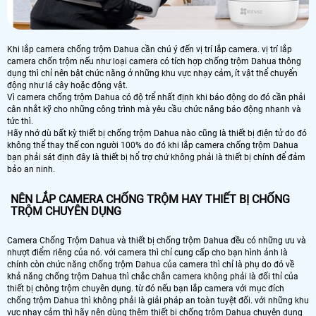
Khi lắp camera chống trộm Dahua cần chú ý đến vị trí lắp camera. vị trí lắp
camera chốn trộm nếu như loại camera có tích hợp chống trộm Dahua thông
dụng thì chỉ nên bật chức năng ở những khu vực nhạy cảm, ít vật thể chuyển
động như lá cây hoặc động vật.
Vì camera chống trộm Dahua có độ trể nhất định khi báo động do đó cần phải
cân nhắt kỹ cho những công trình mà yêu cầu chức năng báo động nhanh và
tức thì.
Hãy nhớ dù bất kỳ thiết bị chống trộm Dahua nào cũng là thiết bị điện tử do đó
không thể thay thế con người 100% do đó khi lắp camera chống trộm Dahua
bạn phải sát định đây là thiết bị hổ trợ chứ không phải là thiết bị chính để đảm
bảo an ninh.
NÊN LẮP CAMERA CHỐNG TRỘM HAY THIẾT BỊ CHỐNG
TRỘM CHUYÊN DỤNG
Camera Chống Trộm Dahua và thiết bị chống trộm Dahua đều có những ưu và
nhượt điểm riêng của nó. với camera thì chỉ cung cấp cho bạn hình ảnh là
chính còn chức năng chống trộm Dahua của camera thì chỉ là phụ do đó về
khả năng chống trộm Dahua thì chắc chắn camera không phải là đối thỉ của
thiết bị chông trộm chuyên dụng. từ đó nếu bạn lắp camera với mục đích
chống trộm Dahua thì không phải là giải pháp an toàn tuyệt đối. với những khu
vực nhạy cảm thì hãy nên dùng thêm thiết bị chống trộm Dahua chuyên dụng