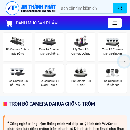
DANH MỤC SẢN PHẨM
Bộ Camera Dahua
Trọn Bộ Camera
Lắp Trọn Bộ
Trọn Bộ Camera
Báo Động
Dahua Chống
Camera Dahua
Dahua Ghi Âm
Trộm
Lắp Camera Giá
Bộ Camera Full
Bộ Camera Full
Lắp Camera Giá
Rẻ Trọn Gói
Color Dahua
Color
Rẻ Sắc Nét
TRỌN BỘ CAMERA DAHUA CHỐNG TRỘM
Công nghệ chống trộm thông minh với chip xử lý hình ảnh WizSense
phản ứng báo động chống trộm nhanh xử lý hình ảnh theo thười gian thực