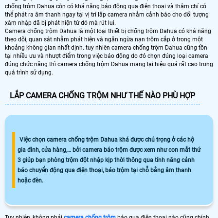
chống trộm Dahua còn có khả năng báo động qua điện thoại và thậm chí có
thể phát ra âm thanh ngay tại vị trí lắp camera nhằm cảnh báo cho đối tượng
xâm nhập đã bị phát hiện từ đó mà rút lui.
Camera chống trộm Dahua là một loại thiết bị chống trộm Dahua có khả năng
theo dõi, quan sát nhằm phát hiện và ngăn ngừa nạn trộm cắp ở trong một
khoảng không gian nhất định. tuy nhiên camera chống trộm Dahua cũng tồn
tại nhiều ưu và nhượt điểm trong việc báo động do đó chọn đúng loại camera
đúng chức năng thì camera chống trộm Dahua mang lại hiệu quả rất cao trong
quá trình sử dụng.
LẮP CAMERA CHỐNG TRỘM NHƯ THẾ NÀO PHÙ HỢP
Việc chọn camera chống trộm Dahua khá được chú trọng ở các hộ
gia đình, cửa hàng,… bởi camera báo trộm được xem như con mắt thứ
3 giúp bạn phòng trộm đột nhập kịp thời thông qua tính năng cảnh
báo chuyển động qua điện thoại, báo trộm tại chỗ bằng âm thanh
hoặc đèn.
Tuy nhiên, không phải
camera chống trộm
báo qua điện thoai nào cũng chính