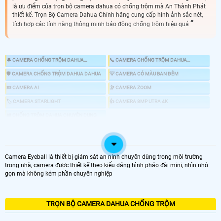
là ưu điểm của trọn bộ camera dahua có chống trộm mà An Thành Phát
thiết kế. Trọn Bộ Camera Dahua Chính hãng cung cấp hình ảnh sắc nét,
tích hợp các tính năng thông minh báo động chống trộm hiệu quả
🔔 CAMERA CHỐNG TRỘM DAHUA
📞 CAMERA CHỐNG TRỘM DAHUA
KBVISION
HIKVISION
🛡 CAMERA CHỐNG TRỘM DAHUA DAHUA
💡 CAMERA CÓ MÀU BAN ĐÊM
💤 CAMERA AI
🔭 CAMERA ZOOM
🏷 CAMERA STARLIGHT
👍 CAMERA 8MP UTRA 4K
🎎 CHỐNG TRỘM DAHUA CHUYÊN DỤNG
📸 LẮP CAMERA CÓ BÁO ĐỘNG CHỐNG TRỘM
Camera Eyeball là thiết bị giám sát an ninh chuyên dùng trong môi trường
trong nhà, camera được thiết kế theo kiểu dáng hình pháo đài mini, nhìn nhỏ
LOẠI CAMERA IP
gọn mà không kém phần chuyên nghiệp
GIÁ LẮP CAMERA
🌐 Bộ 4 Camera Chống Trộm
TRỌN BỘ CAMERA DAHUA CHỐNG TRỘM
6.800.000 VNĐ
Lắp Camera Chống Trộm Dahua PIR