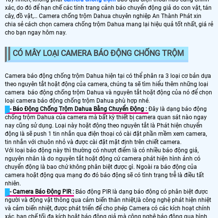
xác, do đó để hạn chế các tính trang cảnh báo chuyển động giả do con vật, tán
cây, đồ vật,… Camera chống trộm Dahua chuyên nghiệp An Thành Phát xin
chia sẻ cách chọn camera chống trộm Dahua mang lại hiệu quả tốt nhất, giá rẻ
cho bạn ngay hôm nay.
CÓ MÂY LOẠI CAMERA BÁO ĐỘNG CHỐNG TRỘM
Camera báo động chống trộm Dahua hiện tại có thể phân ra 3 loại cơ bản dựa
theo nguyên tắt hoặt động của camera, chúng ta sẽ tìm hiểu thêm những loại
camera báo động chống trộm Dahua và nguyên tắt hoặt động của nó để chọn
loại camera báo động chống trộm Dahua phù hợp nhé.
- Báo Động Chống Trộm Dahua Bằng Chuyển Động :
Đây là dạng báo động
chống trộm Dahua của camera mà bất kỳ thiết bị camera quan sát nào ngay
nay cũng sử dụng. Loại này hoặt động theo nguyên tắt là Phát hiện chuyển
động là sẽ push 1 tin nhắn qua điện thoại có cài đặt phần mềm xem camera,
tin nhắn với chuôn nhỏ và được cài đặt mặt định trên chiết camera.
Với loại báo động này thì thường có nhượt điểm là có nhiều báo động giả,
nguyên nhân là do nguyên tắt hoặt động cứ camera phát hiện hình ảnh có
chuyển động là bao chứ không phân biệt được gì. Ngoài ra báo động của
camera hoặt động qua mạng đo đó báo động sẽ có tình trạng trễ là điều tất
nhiên.
- Camera Báo Động PIR :
Báo động PIR là dạng báo động có phân biệt được
người và động vật thông qua cảm biến thân nhiệt,là công nghệ phát hiện nhiệt
và cảm biến nhiệt, được phát triển để cho phép Camera có các kích hoạt chính
xác, hạn chế tối đa kích hoặt báo động giả mà công nghệ báo động qua hình