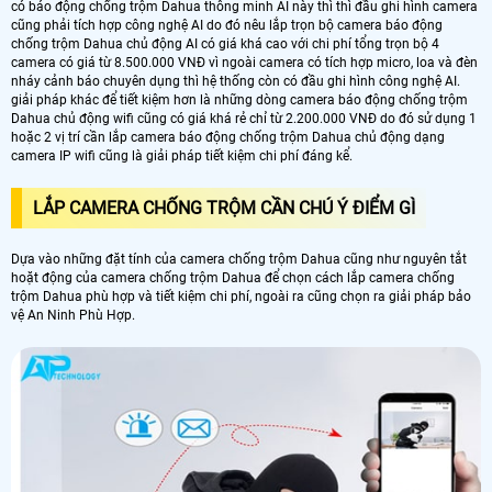
có báo động chống trộm Dahua thông minh AI này thì thì đầu ghi hình camera
cũng phải tích hợp công nghệ AI do đó nêu lắp trọn bộ camera báo động
chống trộm Dahua chủ động AI có giá khá cao với chi phí tổng trọn bộ 4
camera có giá từ 8.500.000 VNĐ vì ngoài camera có tích hợp micro, loa và đèn
nháy cảnh báo chuyên dụng thì hệ thống còn có đầu ghi hình công nghệ AI.
giải pháp khác để tiết kiệm hơn là những dòng camera báo động chống trộm
Dahua chủ động wifi cũng có giá khá rẻ chỉ từ 2.200.000 VNĐ do đó sử dụng 1
hoặc 2 vị trí cần lắp camera báo động chống trộm Dahua chủ động dạng
camera IP wifi cũng là giải pháp tiết kiệm chi phí đáng kể.
LẮP CAMERA CHỐNG TRỘM CẦN CHÚ Ý ĐIỂM GÌ
Dựa vào những đặt tính của camera chống trộm Dahua cũng như nguyên tắt
hoặt động của camera chống trộm Dahua để chọn cách lắp camera chống
trộm Dahua phù hợp và tiết kiệm chi phí, ngoài ra cũng chọn ra giải pháp bảo
vệ An Ninh Phù Hợp.