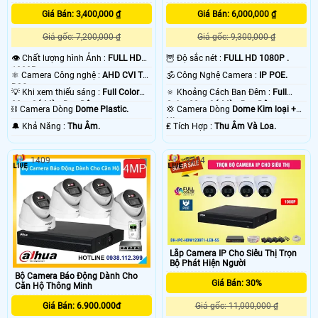
sau khi xẩy ra sự cố. chắc chắc camera nào cũng vậy thôi. vì ông nghệ báo
động chống trộm Dahua của camera hoặt động thong qua mạng internet do
Giá Bán: 3,400,000 ₫
Giá Bán: 6,000,000 ₫
đó có độ trể là do mạng chứ không phải do thiết bị camera chống trộm Dahua .
Giá gốc: 7,200,000 ₫
Giá gốc: 9,300,000 ₫
💡
👁 Chất lượng hình Ảnh :
FULL HD
🦉 Độ sắc nét :
FULL HD 1080P .
1080P .
⚛️ Camera Công nghệ :
AHD CVI TVI
🕉️ Công Nghệ Camera :
IP POE.
BCS.
💡 Khi xem thiếu sáng :
Full Color
🔅 Khoảng Cách Ban Đêm :
Full
20m Có Màu Ban Ðêm.
Color 30m Có Màu Ban Ðêm.
⛓ Camera Dòng
Dome Plastic.
💢 Camera Dòng
Dome Kim loại +
Nhựa.
️🔔 Khả Năng :
Thu Âm.
️₤ Tích Hợp :
Thu Âm Và Loa.
1409
3214
'
Lắp Camera IP Cho Siêu Thị Trọn
Bộ Phát Hiện Người
Bộ Camera Báo Động Dành Cho
Giá Bán: 30%
Căn Hộ Thông Minh
Giá Bán: 6.900.000đ
Giá gốc: 11,000,000 ₫