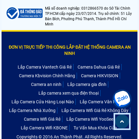
Mã số doanh nghiệp: 0312866570 do Sở Tài Chính
TP.HCM cấp ngày 23/07/2014. Trụ sở chính: 51 Lũy
Bán Bích, Phường Phú Thạnh, Thành Phố Hồ Chí
Minh
ĐƠN VỊ TRỰC TIẾP THI CÔNG LẮP ĐẶT HỆ THỐNG CAMERA AN
NINH
Lắp Camera Vantech Giá Rẻ
Camera Dahua Giá Rẻ
Camera Kbvision Chính Hãng
Camera HIKVISION
Camera an ninh
Lắp camera gia đình
Lắp camera xem qua điện thoại
Lắp Camera Cửa Hàng Loại Nào
Lắp Camera Văn Phòng
Lắp Camera Nhà Xưởng
Lắp Camera Wifi Giá Rẻ Không Dây
Camera Wifi Giá Rẻ
Lắp Camera Wifi YooSee
Lắp Camera Wifi KBONE
Tư Vấn Mua Khóa Cửa
Copyrights © 2016 An Thành Phát. All Rights Reserved.