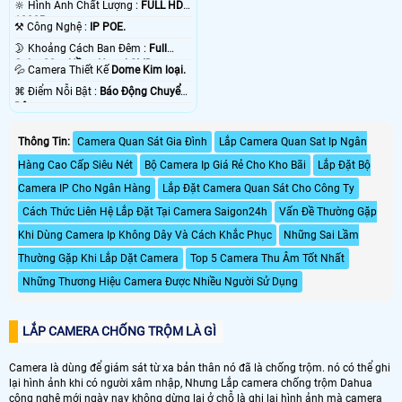
🔆 Hình Ành Chất Lượng :
FULL HD
1080P .
⚒ Công Nghệ :
IP POE.
🌛 Khoảng Cách Ban Đêm :
Full
Color 20m Hồng Ngoại SMD.
💦 Camera Thiết Kế
Dome Kim loại.
️⌘ Điểm Nỗi Bật :
Báo Động Chuyển
Động.
Thông Tin:
Camera Quan Sát Gia Đình
Lắp Camera Quan Sat Ip Ngân
Hàng Cao Cấp Siêu Nét
Bộ Camera Ip Giá Rẻ Cho Kho Bãi
Lắp Đặt Bộ
Camera IP Cho Ngân Hàng
Lắp Đặt Camera Quan Sát Cho Công Ty
Cách Thức Liên Hệ Lắp Đặt Tại Camera Saigon24h
Vấn Đề Thường Gặp
Khi Dùng Camera Ip Không Dây Và Cách Khắc Phục
Những Sai Lầm
Thường Gặp Khi Lắp Dặt Camera
Top 5 Camera Thu Âm Tốt Nhất
Những Thương Hiệu Camera Được Nhiều Người Sử Dụng
LẮP CAMERA CHỐNG TRỘM LÀ GÌ
Camera là dùng để giám sát từ xa bản thân nó đã là chống trộm. nó có thể ghi
lại hình ảnh khi có người xâm nhập, Nhưng Lắp camera chống trộm Dahua
công nghệ mới ngày nay không dừng lại ở chỗ là ghi lại hình ảnh mà camera