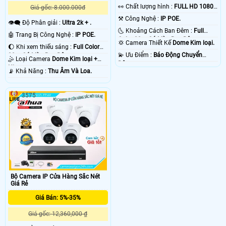
️👀 Chất lượng hình :
FULL HD 1080P
Giá gốc: 8.000.000đ
.
⚒ Công Nghệ :
IP POE.
👁️‍🗨 Độ Phân giải :
Ultra 2k + .
🌜 Khoảng Cách Ban Đêm :
Full
🤖️ Trang Bị Công Nghệ :
IP POE.
Color 20m Có Màu Ban Ðêm.
💢 Camera Thiết Kế
Dome Kim loại.
🌔 Khi xem thiếu sáng :
Full Color
️💫 Ưu Điểm :
Báo Động Chuyển
30m Có Màu Ban Ðêm.
🤹 Loại Camera
Dome Kim loại +
Động.
Nhựa.
️📡 Khả Năng :
Thu Âm Và Loa.
3575
Bộ Camera IP Cửa Hàng Sắc Nét
Giá Rẻ
Giá Bán: 5%-35%
Giá gốc: 12,360,000 ₫