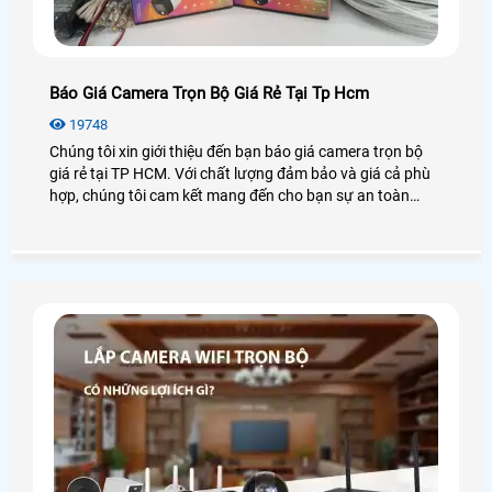
Báo Giá Camera Trọn Bộ Giá Rẻ Tại Tp Hcm
19748
Chúng tôi xin giới thiệu đến bạn báo giá camera trọn bộ
giá rẻ tại TP HCM. Với chất lượng đảm bảo và giá cả phù
hợp, chúng tôi cam kết mang đến cho bạn sự an toàn
tuyệt đối. Trọn bộ camera gồm các thiết bị như camera
quan sát, đầu ghi hình, cáp, công tắc điện. Bằng việc sử
dụng công nghệ hiện đại, hình ảnh đạt độ nét cao và có
thể giám sát từ xa qua điện thoại di động