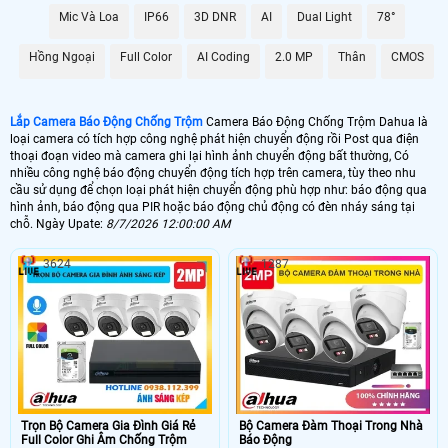
Mic Và Loa
IP66
3D DNR
AI
Dual Light
78°
📶 Lắp 1 Camera Wifi Ip Ebitcam
Hồng Ngoại
Full Color
AI Coding
2.0 MP
Thân
CMOS
1.600.000 VNĐ
Lắp Camera Ip Wifi EBO2
🔗 Lắp Chống Trộm Dahua Hikvision
Lắp Camera Báo Động Chống Trộm
Camera Báo Động Chống Trộm Dahua là
loại camera có tích hợp công nghệ phát hiện chuyển động rồi Post qua điện
8.800,000 VNĐ
Camera Chống Trộm Dahua Chuyên Đêm
thoại đoạn video mà camera ghi lại hình ảnh chuyển động bất thường, Có
nhiều công nghệ báo động chuyển động tích hợp trên camera, tùy theo nhu
🔥 4 Camera Chống Trộm Dahua Giá Rẻ
cầu sử dụng để chọn loại phát hiện chuyển động phù hợp như: báo động qua
hình ảnh, báo động qua PIR hoặc báo động chủ động có đèn nháy sáng tại
5.000.000 VNĐ
Lắp Bộ Camera Chống Trộm Dahua Giá Rẻ
chỗ. Ngày Upate:
8/7/2026 12:00:00 AM
3624
1287
🖥 Camera chống trộm Dahua hầu như loại camera nào cũng có khả năng
chống trộm Dahua , tuy nhiên với những loại camera chống trộm Dahua
không chuyên dụng thì có thể sẽ có những báo động giả khi không có
người, trên đây là những camera có báo động chống trộm Dahua với chức
năng thông mình có nhiều ưu điểm và có thể cấu hình để hạn chế tối đa
báo động giả.
🎁 Có thể nói
lắp camera có báo động chống trộm
là giải pháp để nâng cao
chất lượng cuộc sống. tuy nhiên camera báo động chống trộm Dahua thì sẽ
không hoàn hảo bằng 1 bộ báo động chống trộm Dahua chuyên nghiệp, vì
Trọn Bộ Camera Gia Đình Giá Rẻ
Bộ Camera Đàm Thoại Trong Nhà
camera báo động chống trộm Dahua sẽ có độ trể đáng kể khoảng 2- 3 phút
Full Color Ghi Âm Chống Trộm
Báo Động