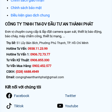
Chính sách giao nhận
Chính sách bảo mật
Điều kiện giao dịch chung
CÔNG TY TNHH TM-DV ĐẦU TƯ AN THÀNH PHÁT
Đơn vị chuyên cung cấp & lắp đặt camera quan sát, thiết bị báo động,
báo cháy, máy chấm công, thiết bị mạng, ...
Trụ Sở:
51 Lũy Bán Bích, Phường Phú Thạnh, TP. Hồ Chí Minh
0938.11.23.99
Hotline Tư Vấn:
0906.72.73.77
Hotline Tư Vấn 1:
0906.855.330
Tư Vấn Kỹ Thuật:
0902.452.577
Tư Vấn Mua Hàng:
(028) 6688.4949
CSKH:
Email:
congngheanthanhphat@gmail.com
Kết nối với chúng tôi
Facebook
Twitter
Tiktok
Youtube