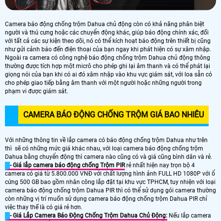
Camera báo động chống trộm Dahua chủ động còn có khả năng phân biệt
người và thú cưng hoặc các chuyển động khác, giúp báo động chính xác, đối
với tất cả các sự kiện theo dõi, nó có thể kích hoạt báo động trên thiết bị cũng
như gửi cảnh báo đến điện thoại của bạn ngay khi phát hiện có sự xâm nhập.
Ngoài ra camera có công nghệ báo động chống trộm Dahua chủ động thông
thường được tích hợp một micrô cho phép ghi lại âm thanh và có thể phát lại
giọng nói của bạn khi có ai đó xâm nhập vào khu vực giám sát, với loa sẵn có
cho phép giao tiếp bằng âm thanh với một người hoặc những người trong
phạm vi được giám sát.
CAMERA BÁO ĐỘNG CHỐNG TRỘM GIÁ BAO NHIÊU
Với những thông tin về lắp camera có báo động chống trộm Dahua như trên
thì sẽ có những mức giá khác nhau, với loại camera báo động chống trộm
Dahua bằng chuyển động thì camera nào cũng có và giá cũng bình dân và rẻ.
- Giá lắp camera báo động chống Trộm PIR
rẻ nhất hiện nay trọn bộ 4
camera có giá từ 5.800.000 VNĐ với chất lượng hình ảnh FULL HD 1080P với ổ
cứng 500 GB bao gồm nhân công lắp đặt tại khu vực TPHCM, tuy nhiện với loại
camera báo động chống trộm Dahua PIR thì có thể sử dụng gói camera thường
còn những vị trí muốn sử dụng camera báo động chống trộm Dahua PIR chỉ
việc thay thế là có giá rẻ hơn.
- Giá Lắp Camera Báo Động Chống Trộm Dahua Chủ Động:
Nếu lắp camera