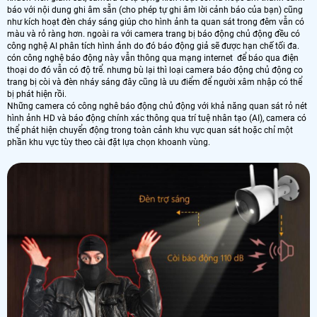
báo với nội dung ghi âm sẵn (cho phép tự ghi âm lời cảnh báo của bạn) cũng
như kích hoạt đèn cháy sáng giúp cho hình ảnh ta quan sát trong đêm vẫn có
màu và rỏ ràng hơn. ngoài ra với camera trang bị báo động chủ động đều có
công nghệ AI phân tích hình ảnh do đó báo động giả sẽ được hạn chế tối đa.
cón công nghệ báo động này vẫn thông qua mạng internet để báo qua điện
thoại do đó vẫn có độ trể. nhưng bù lại thì loại camera báo động chủ động co
trang bị còi và đèn nháy sáng đây cũng là ưu điểm để người xâm nhập có thể
bị phát hiện rồi.
Những camera có công nghê báo động chủ động với khả năng quan sát rỏ nét
hình ảnh HD và báo động chính xác thông qua trí tuệ nhân tạo (AI), camera có
thể phát hiện chuyển động trong toàn cảnh khu vực quan sát hoặc chỉ một
phần khu vực tùy theo cài đặt lựa chọn khoanh vùng.