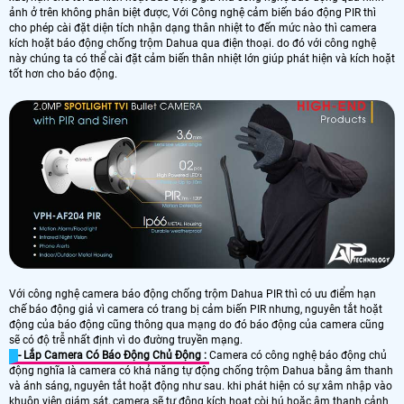
ảnh ở trên không phân biệt được, Với Công nghệ cảm biến báo động PIR thì
cho phép cài đặt diện tích nhận dạng thân nhiệt to đến mức nào thì camera
kích hoặt báo động chống trộm Dahua qua điện thoại. do đó với công nghệ
này chúng ta có thể cài đặt cảm biến thân nhiệt lớn giúp phát hiện và kích hoặt
tốt hơn cho báo động.
Với công nghệ camera báo động chống trộm Dahua PIR thì có ưu điểm hạn
chế báo động giả vì camera có trang bị cảm biến PIR nhưng, nguyên tắt hoặt
động của báo động cũng thông qua mạng do đó báo động của camera cũng
sẽ có độ trễ nhất định vì do đường truyền mạng.
- Lắp Camera Có Báo Động Chủ Động :
Camera có công nghệ báo động chủ
động nghĩa là camera có khả năng tự động chống trộm Dahua bằng âm thanh
và ánh sáng, nguyên tắt hoặt động như sau. khi phát hiện có sự xâm nhập vào
khuôn viên giám sát, camera sẽ tự động kích hoạt còi hú hoặc âm thanh cảnh