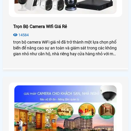
Trọn Bộ Camera Wifi Giá Rẻ
14584
trọn bộ camera WiFi giá rẻ đã trở thành một lựa chọn phổ
biến để nâng cao sự an toàn và giám sát trong các không
gian nhỏ như căn hộ, nhà riêng hay cửa hàng nhỏ với mức
chi phí tiết kiệm, ưu đãi. Trong bài viết này, An Thành Phát
sẽ cung cấp cho bạn những gói lắp camera wifi trọn bộ
chất lượng với mức giá ưu đãi nhất