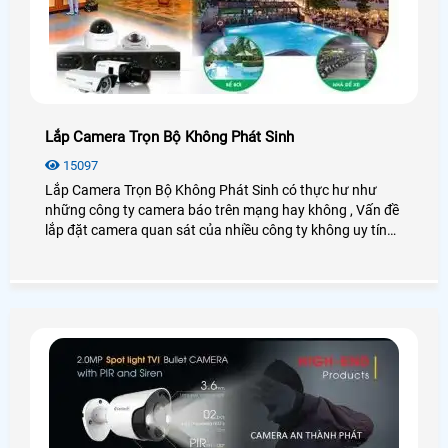
Lắp Camera Trọn Bộ Không Phát Sinh
15097
Lắp Camera Trọn Bộ Không Phát Sinh có thực hư như
những công ty camera báo trên mạng hay không , Vấn đề
lắp đặt camera quan sát của nhiều công ty không uy tín
không báo giá trọn bộ camera quan sát rõ ràng rồi trong
quá trình thi công buộc khách hàng phải mua cái này,
mua cái nọ rút cuộc trọn bộ camera quan sát phát sinh
khá cao so với những công ty camera uy tín khác báo giá
trọn bộ camera Đã lắp đặt ngay từ ban đầu.