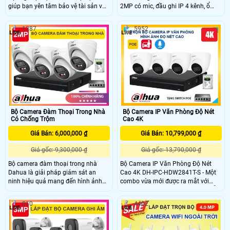
giúp bạn yên tâm bảo vệ tài sản và
2MP có mic, đầu ghi IP 4 kênh, ổ
người thân. Bộ camera có độ phân
cứng 500GB và switch POE – tất cả
giải 4MP cho hình ảnh rõ nét tích
chỉ với 4.950.000đ. Hình ảnh sắc
1287
5952
hợp công nghệ phát hiện người
nét, thu âm rõ, dễ lắp đặt, xem từ xa
thông minh hồng ngoại có màu ban
qua điện thoại, phù hợp giám sát
đêm lên đến 30m và chức năng
24/7 hiệu quả, tiết kiệm chi phí.
đàm thoại 2 chiều tiện lợi. Với mức
giá rẻ, đây là lựa chọn tối ưu cho các
gia đình muốn nâng cao an ninh tiết
kiệm chi phí.
Bộ Camera Đàm Thoại Trong Nhà
Bộ Camera IP Văn Phòng Độ Nét
Có Chống Trộm
Cao 4K
Giá Bán: 6,000,000 ₫
Giá Bán: 10,799,000 ₫
Giá gốc: 9,300,000 ₫
Giá gốc: 13,790,000 ₫
Bộ camera đàm thoại trong nhà
Bộ Camera IP Văn Phòng Độ Nét
Dahua là giải pháp giám sát an
Cao 4K DH-IPC-HDW2841T-S - Một
ninh hiệu quả mang đến hình ảnh
combo vừa mới được ra mắt với
sắc nét với độ phân giải 2MP cho
chất lượng hình ảnh lên đến 4K, hỗ
khả năng nhận diện chi tiết trong
trợ khả năng giám sát hình ảnh ban
810
4402
mọi vấn đề. Được thiết kế dạng
đêm toàn điện, tích hợp micro hỗ trợ
dome không chỉ tạo nên vẻ ngoài
ghi âm và trang bị nhiều công nghệ
bên ngoài mà vẫn giúp che giấu góc
thông minh giúp đảm bảo an ninh