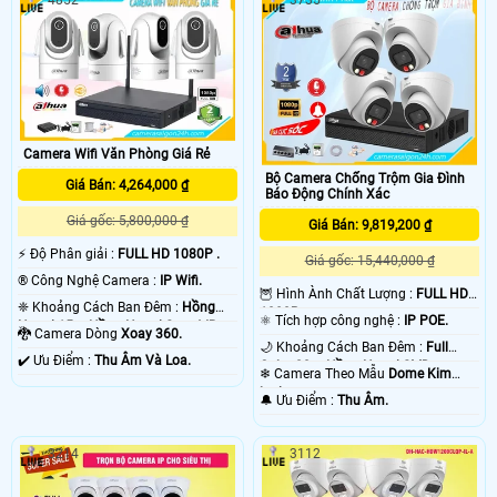
Camera Wifi Văn Phòng Giá Rẻ
Bộ Camera Chống Trộm Gia Đình
Giá Bán: 4,264,000 ₫
Báo Động Chính Xác
Giá gốc: 5,800,000 ₫
Giá Bán: 9,819,200 ₫
️⚡ Độ Phân giải :
FULL HD 1080P .
Giá gốc: 15,440,000 ₫
®️ Công Nghệ Camera :
IP Wifi.
🦉 Hình Ành Chất Lượng :
FULL HD
❈ Khoảng Cách Ban Đêm :
Hồng
1080P .
⚛️ Tích hợp công nghệ :
IP POE.
Ngoại 15m Hồng Ngoại Smart IR.
🐉️ Camera Dòng
Xoay 360.
🌙 Khoảng Cách Ban Đêm :
Full
️✔️ Ưu Điểm :
Thu Âm Và Loa.
Color 20m Hồng Ngoại SMD.
❄ Camera Theo Mẫu
Dome Kim
loại.
️🔔 Ưu Điểm :
Thu Âm.
3214
3112