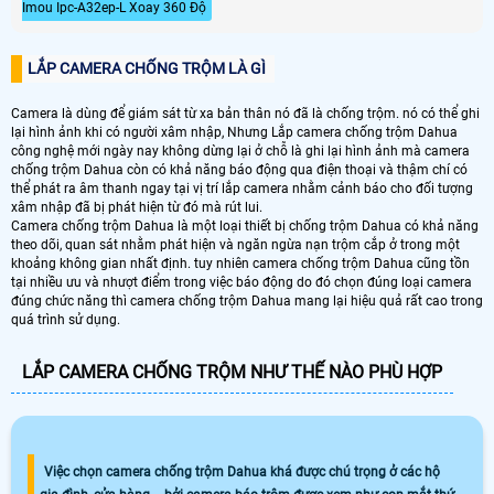
Imou Ipc-A32ep-L Xoay 360 Độ
LẮP CAMERA CHỐNG TRỘM LÀ GÌ
Camera là dùng để giám sát từ xa bản thân nó đã là chống trộm. nó có thể ghi
lại hình ảnh khi có người xâm nhập, Nhưng Lắp camera chống trộm Dahua
công nghệ mới ngày nay không dừng lại ở chỗ là ghi lại hình ảnh mà camera
chống trộm Dahua còn có khả năng báo động qua điện thoại và thậm chí có
thể phát ra âm thanh ngay tại vị trí lắp camera nhằm cảnh báo cho đối tượng
xâm nhập đã bị phát hiện từ đó mà rút lui.
Camera chống trộm Dahua là một loại thiết bị chống trộm Dahua có khả năng
theo dõi, quan sát nhằm phát hiện và ngăn ngừa nạn trộm cắp ở trong một
khoảng không gian nhất định. tuy nhiên camera chống trộm Dahua cũng tồn
tại nhiều ưu và nhượt điểm trong việc báo động do đó chọn đúng loại camera
đúng chức năng thì camera chống trộm Dahua mang lại hiệu quả rất cao trong
quá trình sử dụng.
LẮP CAMERA CHỐNG TRỘM NHƯ THẾ NÀO PHÙ HỢP
Việc chọn camera chống trộm Dahua khá được chú trọng ở các hộ