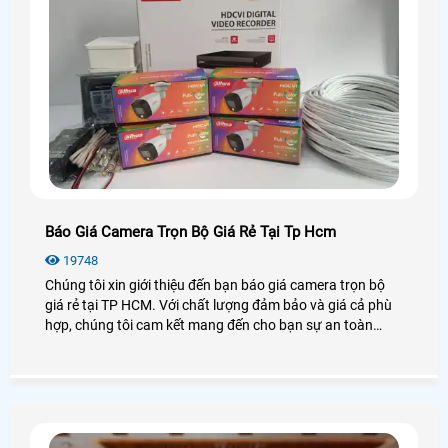
Báo Giá Camera Trọn Bộ Giá Rẻ Tại Tp Hcm
19748
Chúng tôi xin giới thiệu đến bạn báo giá camera trọn bộ
giá rẻ tại TP HCM. Với chất lượng đảm bảo và giá cả phù
hợp, chúng tôi cam kết mang đến cho bạn sự an toàn
tuyệt đối. Trọn bộ camera gồm các thiết bị như camera
quan sát, đầu ghi hình, cáp, công tắc điện. Bằng việc sử
dụng công nghệ hiện đại, hình ảnh đạt độ nét cao và có
thể giám sát từ xa qua điện thoại di động