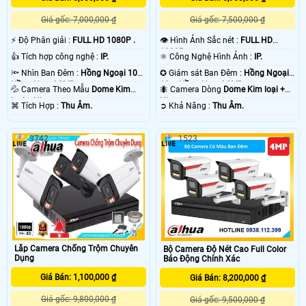
Giá gốc: 7,000,000 ₫
Giá gốc: 7,500,000 ₫
️⚡ Độ Phân giải :
FULL HD 1080P .
👁 Hình Ảnh Sắc nét :
FULL HD
1080P .
👍 Tích hợp công nghệ :
IP.
⚛️ Công Nghệ Hình Ảnh :
IP.
🔦 Nhìn Ban Đêm :
Hồng Ngoại 10m
✪ Giám sát Ban Đêm :
Hồng Ngoại
Hồng Ngoại SMD.
10m Hồng Ngoại SMD.
💦 Camera Theo Mẫu
Dome Kim
🐜 Camera Dòng
Dome Kim loại +
loại + Nhựa.
Nhựa.
️⌘ Tích Hợp :
Thu Âm.
️➲ Khả Năng :
Thu Âm.
3742
1523
Lắp Camera Chống Trộm Chuyên
Bộ Camera Độ Nét Cao Full Color
Dụng
Báo Động Chính Xác
Giá Bán: 1,100,000 ₫
Giá Bán: 8,200,000 ₫
Giá gốc: 9,800,000 ₫
Giá gốc: 9,500,000 ₫