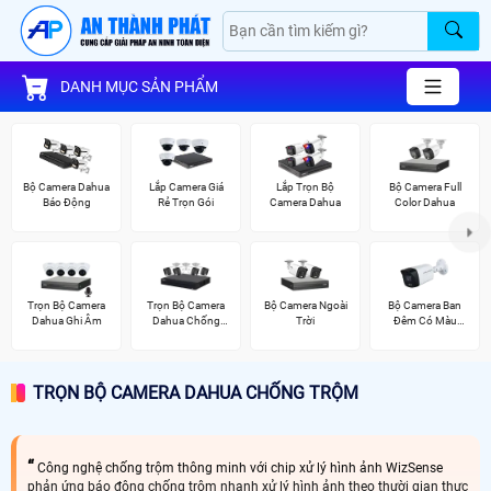
DANH MỤC SẢN PHẨM
Bộ Camera Dahua
Lắp Camera Giá
Lắp Trọn Bộ
Bộ Camera Full
Báo Động
Rẻ Trọn Gói
Camera Dahua
Color Dahua
Trọn Bộ Camera
Trọn Bộ Camera
Bộ Camera Ngoài
Bộ Camera Ban
Dahua Ghi Âm
Dahua Chống
Trời
Đêm Có Màu
Trộm
Kbvision
TRỌN BỘ CAMERA DAHUA CHỐNG TRỘM
Công nghệ chống trộm thông minh với chip xử lý hình ảnh WizSense
phản ứng báo động chống trộm nhanh xử lý hình ảnh theo thười gian thực