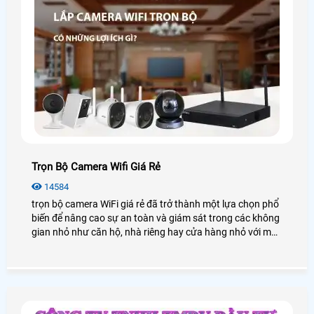
Trọn Bộ Camera Wifi Giá Rẻ
14584
trọn bộ camera WiFi giá rẻ đã trở thành một lựa chọn phổ
biến để nâng cao sự an toàn và giám sát trong các không
gian nhỏ như căn hộ, nhà riêng hay cửa hàng nhỏ với mức
chi phí tiết kiệm, ưu đãi. Trong bài viết này, An Thành Phát
sẽ cung cấp cho bạn những gói lắp camera wifi trọn bộ
chất lượng với mức giá ưu đãi nhất