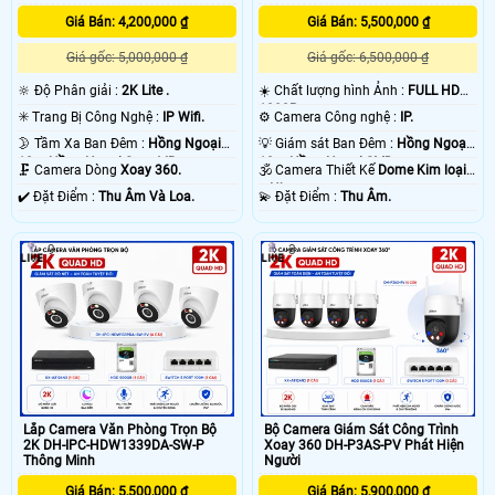
sau khi xẩy ra sự cố. chắc chắc camera nào cũng vậy thôi. vì ông nghệ báo
động chống trộm Dahua của camera hoặt động thong qua mạng internet do
Giá Bán: 4,200,000 ₫
Giá Bán: 5,500,000 ₫
đó có độ trể là do mạng chứ không phải do thiết bị camera chống trộm Dahua .
Giá gốc: 5,000,000 ₫
Giá gốc: 6,500,000 ₫
💡
🔆 Độ Phân giải :
2K Lite .
☀️ Chất lượng hình Ảnh :
FULL HD
1080P .
✳️ Trang Bị Công Nghệ :
IP Wifi.
⚙ Camera Công nghệ :
IP.
🌛 Tầm Xa Ban Đêm :
Hồng Ngoại
💡 Giám sát Ban Đêm :
Hồng Ngoại
10m Hồng Ngoại Smart IR.
10m Hồng Ngoại SMD.
🗜️ Camera Dòng
Xoay 360.
🕉️ Camera Thiết Kế
Dome Kim loại
+ Nhựa.
️✔️ Đặt Điểm :
Thu Âm Và Loa.
️💫 Đặt Điểm :
Thu Âm.
9
3
'
Lắp Camera Văn Phòng Trọn Bộ
Bộ Camera Giám Sát Công Trình
2K DH-IPC-HDW1339DA-SW-P
Xoay 360 DH-P3AS-PV Phát Hiện
Thông Minh
Người
Giá Bán: 5,500,000 ₫
Giá Bán: 5,900,000 ₫