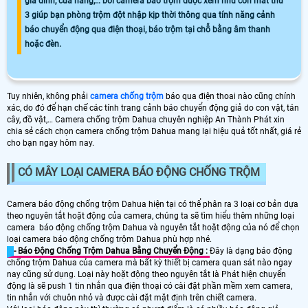
gia đình, cửa hàng,… bởi camera báo trộm được xem như con mắt thứ
3 giúp bạn phòng trộm đột nhập kịp thời thông qua tính năng cảnh
báo chuyển động qua điện thoại, báo trộm tại chỗ bằng âm thanh
hoặc đèn.
Tuy nhiên, không phải
camera chống trộm
báo qua điện thoai nào cũng chính
xác, do đó để hạn chế các tính trang cảnh báo chuyển động giả do con vật, tán
cây, đồ vật,… Camera chống trộm Dahua chuyên nghiệp An Thành Phát xin
chia sẻ cách chọn camera chống trộm Dahua mang lại hiệu quả tốt nhất, giá rẻ
cho bạn ngay hôm nay.
CÓ MÂY LOẠI CAMERA BÁO ĐỘNG CHỐNG TRỘM
Camera báo động chống trộm Dahua hiện tại có thể phân ra 3 loại cơ bản dựa
theo nguyên tắt hoặt động của camera, chúng ta sẽ tìm hiểu thêm những loại
camera báo động chống trộm Dahua và nguyên tắt hoặt động của nó để chọn
loại camera báo động chống trộm Dahua phù hợp nhé.
- Báo Động Chống Trộm Dahua Bằng Chuyển Động :
Đây là dạng báo động
chống trộm Dahua của camera mà bất kỳ thiết bị camera quan sát nào ngay
nay cũng sử dụng. Loại này hoặt động theo nguyên tắt là Phát hiện chuyển
động là sẽ push 1 tin nhắn qua điện thoại có cài đặt phần mềm xem camera,
tin nhắn với chuôn nhỏ và được cài đặt mặt định trên chiết camera.