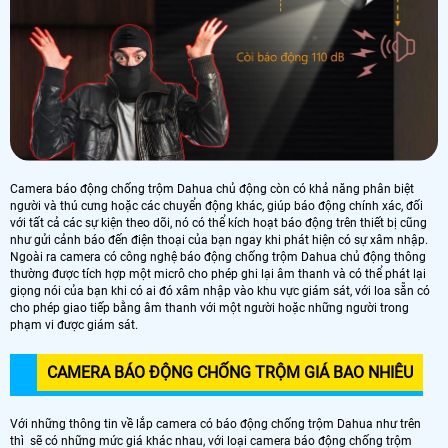
Camera báo động chống trộm Dahua chủ động còn có khả năng phân biệt
người và thú cưng hoặc các chuyển động khác, giúp báo động chính xác, đối
với tất cả các sự kiện theo dõi, nó có thể kích hoạt báo động trên thiết bị cũng
như gửi cảnh báo đến điện thoại của bạn ngay khi phát hiện có sự xâm nhập.
Ngoài ra camera có công nghệ báo động chống trộm Dahua chủ động thông
thường được tích hợp một micrô cho phép ghi lại âm thanh và có thể phát lại
giọng nói của bạn khi có ai đó xâm nhập vào khu vực giám sát, với loa sẵn có
cho phép giao tiếp bằng âm thanh với một người hoặc những người trong
phạm vi được giám sát.
CAMERA BÁO ĐỘNG CHỐNG TRỘM GIÁ BAO NHIÊU
Với những thông tin về lắp camera có báo động chống trộm Dahua như trên
thì sẽ có những mức giá khác nhau, với loại camera báo động chống trộm