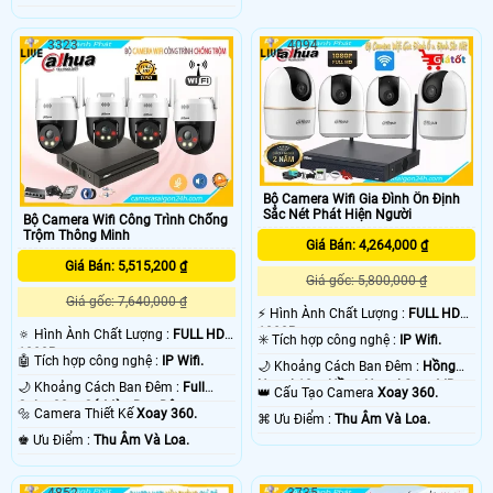
3323
4094
Bộ Camera Wifi Gia Đình Ổn Định
Sắc Nét Phát Hiện Người
Bộ Camera Wifi Công Trình Chống
Trộm Thông Minh
Giá Bán: 4,264,000 ₫
Giá Bán: 5,515,200 ₫
Giá gốc: 5,800,000 ₫
Giá gốc: 7,640,000 ₫
️⚡ Hình Ành Chất Lượng :
FULL HD
1080P .
🔅 Hình Ành Chất Lượng :
FULL HD
✳️ Tích hợp công nghệ :
IP Wifi.
1080P .
🤖️ Tích hợp công nghệ :
IP Wifi.
🌙 Khoảng Cách Ban Đêm :
Hồng
Ngoại 10m Hồng Ngoại Smart IR.
🌙 Khoảng Cách Ban Đêm :
Full
👑 Cấu Tạo Camera
Xoay 360.
Color 30m Có Màu Ban Ðêm.
🔩 Camera Thiết Kế
Xoay 360.
️⌘ Ưu Điểm :
Thu Âm Và Loa.
️♚ Ưu Điểm :
Thu Âm Và Loa.
4852
3735