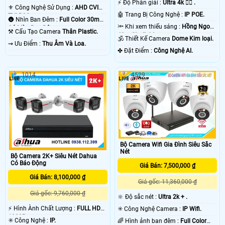
️⚡ Độ Phân giải :
Ultra 4k 👍🏾 .
.
⚜️ Công Nghệ Sử Dụng :
AHD CVI
🤖️ Trang Bị Công Nghệ :
IP POE.
TVI BCS.
🌚 Nhìn Ban Đêm :
Full Color 30m
🔦 Khi xem thiếu sáng :
Hồng Ngoại
Có Màu Ban Ðêm.
⚒ Cấu Tạo Camera
Thân Plastic.
40m Starlight.
🕉️ Thiết Kế Camera
Dome Kim loại.
️⇝ Ưu Điểm :
Thu Âm Và Loa.
️✤ Đặt Điểm :
Công Nghệ AI.
1014
4529
Bộ Camera Wifi Gia Đình Siêu Sắc
Nét
Bộ Camera 2K+ Siêu Nét Dahua
Có Báo Động
Giá Bán: 7,500,000 ₫
Giá Bán: 8,100,000 ₫
Giá gốc: 11,360,000 ₫
Giá gốc: 9,760,000 ₫
🔆 Độ sắc nét :
Ultra 2k + .
️⚡ Hình Ành Chất Lượng :
FULL HD
✳️ Công Nghệ Camera :
IP Wifi.
1080P .
✳️ Công Nghệ :
IP.
🌈 Hình ảnh ban đêm :
Full Color