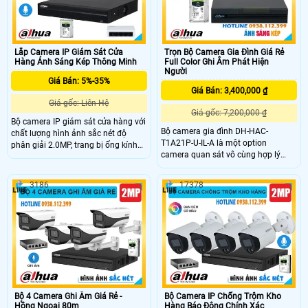
thẻ nhớ tới 512GB, kết nối Wi-Fi 6
ban đêm hiệu quả
mạnh mẽ, phù hợp lắp đặt gia đình
Lắp Camera IP Giám Sát Cửa
Trọn Bộ Camera Gia Đình Giá Rẻ
Hàng Ánh Sáng Kép Thông Minh
Full Color Ghi Âm Phát Hiện
Người
Giá Bán: 5%-35%
Giá Bán: 3,400,000 ₫
Giá gốc: Liên Hệ
Giá gốc: 7,200,000 ₫
Bộ camera IP giám sát cửa hàng với
Bộ camera gia đình DH-HAC-
chất lượng hình ảnh sắc nét độ
T1A21P-U-IL-A là một option
phân giải 2.0MP, trang bị ống kính
camera quan sát vô cùng hợp lý
cố định 2. 8mm với góc nhìn rộng
dành cho bạn với công nghệ ánh
105°, cùng với khả năng chiếu sáng
sáng kép thông minh, mang lại hình
kép thông minh, giúp giám sát mọi
3186
17378
ảnh sắc nét cả ngày lẫn đêm.
hoạt động trong cửa hàng cả ban
Camera hỗ trợ 4 chế độ kết nối
ngày lẫn ban đêm một cách rõ nét.
CVI/TVI/AHD/Analog, trang bị ống
kính cố định 2. 8mm, góc quan sát
rộng 100 độ bao quát tốt các không
gian giám sát
Bộ 4 Camera Ghi Âm Giá Rẻ -
Bộ Camera IP Chống Trộm Kho
Hồng Ngoại 80m
Hàng Báo Động Chính Xác