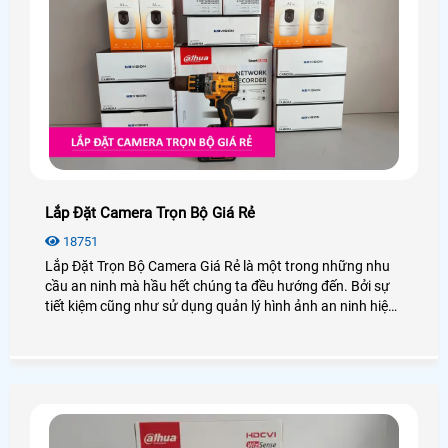
Lắp Đặt Camera Trọn Bộ Giá Rẻ
18751
Lắp Đặt Trọn Bộ Camera Giá Rẻ là một trong những nhu
cầu an ninh mà hầu hết chúng ta đều hướng đến. Bởi sự
tiết kiệm cũng như sử dụng quản lý hình ảnh an ninh hiệu
quả, bạn không cần phải lo nghĩ gì nhiều về việc lắp
camera cần những thiết bị gì. Vậy lắp camera trọn bộ là
gì? Giá bao nhiêu? Để giải đáp mọi thắc mắc hãy cùng An
Thành Phát xem qua bài viết dưới đây nhé!