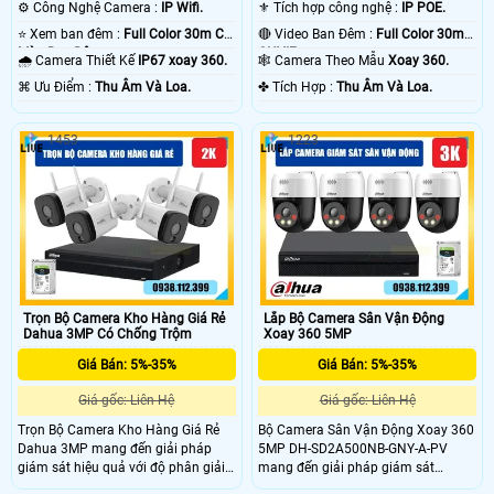
⚙ Công Nghệ Camera :
IP Wifi.
⚜️ Tích hợp công nghệ :
IP POE.
⭐ Xem ban đêm :
Full Color 30m Có
🔴 Video Ban Đêm :
Full Color 30m
Màu Ban Ðêm.
ONVIF.
🌧️ Camera Thiết Kế
IP67 xoay 360.
🕸️ Camera Theo Mẫu
Xoay 360.
️⌘ Ưu Điểm :
Thu Âm Và Loa.
️✤ Tích Hợp :
Thu Âm Và Loa.
1453
1223
Trọn Bộ Camera Kho Hàng Giá Rẻ
Lắp Bộ Camera Sân Vận Động
Dahua 3MP Có Chống Trộm
Xoay 360 5MP
Giá Bán: 5%-35%
Giá Bán: 5%-35%
Giá gốc: Liên Hệ
Giá gốc: Liên Hệ
Trọn Bộ Camera Kho Hàng Giá Rẻ
Bộ Camera Sân Vận Động Xoay 360
Dahua 3MP mang đến giải pháp
5MP DH-SD2A500NB-GNY-A-PV
giám sát hiệu quả với độ phân giải
mang đến giải pháp giám sát
3MP cho hình ảnh sắc nét, độ chi
chuyên nghiệp với cảm biến