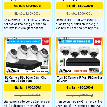
Giá Bán: 5,300,000 ₫
Giá Bán: 5,500,000 ₫
Giá gốc: 8.600.000đ
Giá gốc: 8,900,000 ₫
Bộ 4 camera DH-IPC-HFW1230M-A
Camera DH-IPC-HFW2249S-S-IL
nổi bật với khả năng ghi âm nhờ
được trang bị nhiều chức năng ưu
tích hợp mic, vừa giám sát âm
việt như thu âm nhờ tích hợp mic
thanh lẫn hình ảnh. Với độ phân
trên camera, đèn trợ sáng full color
giải 2MP hình ảnh sắc nét hồng
30m giúp quản lý kho hàng dễ dàng
1409
1381
ngoại 80m, chuẩn nén H.265+ và
và hiệu quả hơn. Ngoài ra camera
tính năng phát hiện con người
DH-IPC-HFW2249S-S-IL còn sở hữu
thông minh, camera đảm bảo chất
khả năng chống trộm với cảm biến
lượng hình ảnh vượt trội
thông minh, ngăn chặn mọi sự xâm
nhập trái phép đến kho hàng của
bạn.
Bộ Camera Báo Động Dành Cho
Trọn Bộ Camera IP Văn Phòng Giá
Căn Hộ Có Báo Động
Rẻ 2MP
Giá Bán: 6.900.000đ
Giá Bán: 4,950,000 ₫
Giá gốc: 8.000.000đ
Giá gốc: 8,600,000 ₫
Lắp camera báo động dành cho căn
Trọn bộ camera IP văn phòng giá rẻ
hộ là giải pháp an ninh hiệu quả
2MP bao gồm 4 camera dome POE