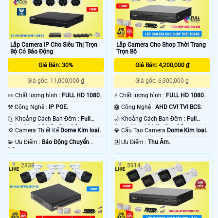
Lắp Camera IP Cho Siêu Thị Trọn
Lắp Camera Cho Shop Thời Trang
Bộ Có Báo Động
Trọn Bộ
Giá Bán: 30%
Giá Bán: 4,200,000 ₫
Giá gốc: 11,000,000 ₫
Giá gốc: 6,300,000 ₫
️👀 Chất lượng hình :
FULL HD 1080P
️⚡ Chất lượng hình :
FULL HD 1080P
.
.
⚒ Công Nghệ :
IP POE.
🤖️ Công Nghệ :
AHD CVI TVI BCS.
🌜 Khoảng Cách Ban Đêm :
Full
🌙 Khoảng Cách Ban Đêm :
Full
Color 20m Có Màu Ban Ðêm.
Color 20m Có Màu Ban Ðêm.
💢 Camera Thiết Kế
Dome Kim loại.
💎 Cấu Tạo Camera
Dome Kim loại.
️💫 Ưu Điểm :
Báo Động Chuyển
️🆑 Ưu Điểm :
Thu Âm.
Động.
2838
5914