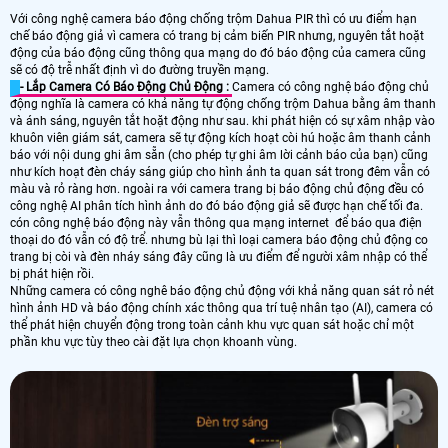
Với công nghệ camera báo động chống trộm Dahua PIR thì có ưu điểm hạn
chế báo động giả vì camera có trang bị cảm biến PIR nhưng, nguyên tắt hoặt
động của báo động cũng thông qua mạng do đó báo động của camera cũng
sẽ có độ trễ nhất định vì do đường truyền mạng.
- Lắp Camera Có Báo Động Chủ Động :
Camera có công nghệ báo động chủ
động nghĩa là camera có khả năng tự động chống trộm Dahua bằng âm thanh
và ánh sáng, nguyên tắt hoặt động như sau. khi phát hiện có sự xâm nhập vào
khuôn viên giám sát, camera sẽ tự động kích hoạt còi hú hoặc âm thanh cảnh
báo với nội dung ghi âm sẵn (cho phép tự ghi âm lời cảnh báo của bạn) cũng
như kích hoạt đèn cháy sáng giúp cho hình ảnh ta quan sát trong đêm vẫn có
màu và rỏ ràng hơn. ngoài ra với camera trang bị báo động chủ động đều có
công nghệ AI phân tích hình ảnh do đó báo động giả sẽ được hạn chế tối đa.
cón công nghệ báo động này vẫn thông qua mạng internet để báo qua điện
thoại do đó vẫn có độ trể. nhưng bù lại thì loại camera báo động chủ động co
trang bị còi và đèn nháy sáng đây cũng là ưu điểm để người xâm nhập có thể
bị phát hiện rồi.
Những camera có công nghê báo động chủ động với khả năng quan sát rỏ nét
hình ảnh HD và báo động chính xác thông qua trí tuệ nhân tạo (AI), camera có
thể phát hiện chuyển động trong toàn cảnh khu vực quan sát hoặc chỉ một
phần khu vực tùy theo cài đặt lựa chọn khoanh vùng.