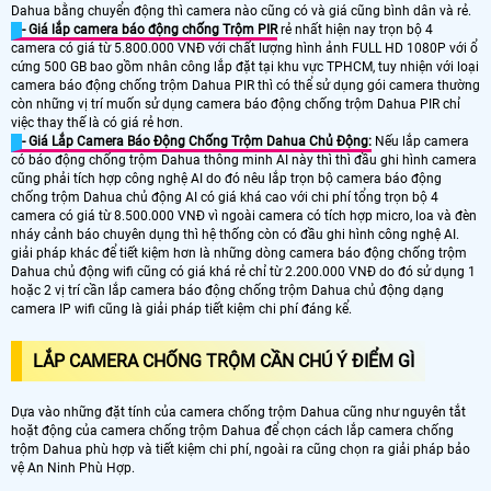
Dahua bằng chuyển động thì camera nào cũng có và giá cũng bình dân và rẻ.
- Giá lắp camera báo động chống Trộm PIR
rẻ nhất hiện nay trọn bộ 4
camera có giá từ 5.800.000 VNĐ với chất lượng hình ảnh FULL HD 1080P với ổ
cứng 500 GB bao gồm nhân công lắp đặt tại khu vực TPHCM, tuy nhiện với loại
camera báo động chống trộm Dahua PIR thì có thể sử dụng gói camera thường
còn những vị trí muốn sử dụng camera báo động chống trộm Dahua PIR chỉ
việc thay thế là có giá rẻ hơn.
- Giá Lắp Camera Báo Động Chống Trộm Dahua Chủ Động:
Nếu lắp camera
có báo động chống trộm Dahua thông minh AI này thì thì đầu ghi hình camera
cũng phải tích hợp công nghệ AI do đó nêu lắp trọn bộ camera báo động
chống trộm Dahua chủ động AI có giá khá cao với chi phí tổng trọn bộ 4
camera có giá từ 8.500.000 VNĐ vì ngoài camera có tích hợp micro, loa và đèn
nháy cảnh báo chuyên dụng thì hệ thống còn có đầu ghi hình công nghệ AI.
giải pháp khác để tiết kiệm hơn là những dòng camera báo động chống trộm
Dahua chủ động wifi cũng có giá khá rẻ chỉ từ 2.200.000 VNĐ do đó sử dụng 1
hoặc 2 vị trí cần lắp camera báo động chống trộm Dahua chủ động dạng
camera IP wifi cũng là giải pháp tiết kiệm chi phí đáng kể.
LẮP CAMERA CHỐNG TRỘM CẦN CHÚ Ý ĐIỂM GÌ
Dựa vào những đặt tính của camera chống trộm Dahua cũng như nguyên tắt
hoặt động của camera chống trộm Dahua để chọn cách lắp camera chống
trộm Dahua phù hợp và tiết kiệm chi phí, ngoài ra cũng chọn ra giải pháp bảo
vệ An Ninh Phù Hợp.