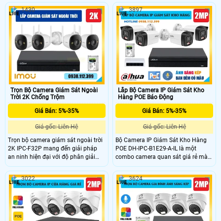
tiết cao. Nổi bật với công nghệ ánh
STARVIS™ CMOS 1/2.8 độ phân giải
1430
3897
sáng kép thông minh IR và Warm
5MP, cho hình ảnh sắc nét. Camera
Light, hỗ trợ tầm nhìn ban đêm đến
hỗ trợ quay quét 360°, đàm thoại 2
30m cùng ba chế độ quan sát: hồng
chiều, cảnh báo chủ động bằng loa
ngoại, ánh sáng trắng và thông
và đèn. Công nghệ SMD 3.0, Human
minh, đồng thời hỗ trợ phát hiện con
Detection, IP66 giúp hoạt động ổn
người và phương tiện.
định ngoài trời, phù hợp cho sân
vận động và khu vực rộng lớn.
Trọn Bộ Camera Giám Sát Ngoài
Lắp Bộ Camera IP Giám Sát Kho
Trời 2K Chống Trộm
Hàng POE Báo Động
Giá Bán: 5%-35%
Giá Bán: 5%-35%
Giá gốc: Liên Hệ
Giá gốc: Liên Hệ
Trọn bộ camera giám sát ngoài trời
Bộ Camera IP Giám Sát Kho Hàng
2K IPC-F32P mang đến giải pháp
POE DH-IPC-B1E29-A-IL là một
an ninh hiện đại với độ phân giải
combo camera quan sát giá rẻ mà
3MP sắc nét, cảm biến CMOS tiên
chất lượng, cung cấp hình ảnh giám
tiến và ống kính 2.8mm góc rộng
sát sắc nét với độ phân giải 2.0MP,
3022
3624
100°. Hỗ trợ H.265, chế độ ngày
camera còn hỗ trợ thêm mic giúp
đêm, HDR chống ngược sáng và
ghi âm rõ ràng, chân thực. Ngoài ra
tầm nhìn hồng ngoại 30m. Camera
camera còn mang lại công nghệ
tích hợp mic thu âm, phát hiện
ánh sáng kép thông minh phát hiện
chuyển động – con người, lưu trữ
người sáng đèn đảm bảo an ninh