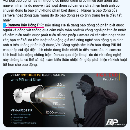
Với loại báo động này thì thường có nhượt điểm là có nhiều báo động giả,
nguyên nhân là do nguyên tắt hoặt động cứ camera phát hiện hình ảnh có
chuyển động là bao chứ không phân biệt được gì. Ngoài ra báo động của
camera hoặt động qua mạng đo đó báo động sẽ có tình trạng trễ là điều tất
nhiên.
- Camera Báo Động PIR :
Báo động PIR là dạng báo động có phân biệt được
người và động vật thông qua cảm biến thân nhiệt,là công nghệ phát hiện nhiệt
và cảm biến nhiệt, được phát triển để cho phép Camera có các kích hoạt chính
xác, hạn chế tối đa kích hoặt báo động giả mà công nghệ báo động qua hình
ảnh ở trên không phân biệt được, Với Công nghệ cảm biến báo động PIR thì
cho phép cài đặt diện tích nhận dạng thân nhiệt to đến mức nào thì camera
kích hoặt báo động chống trộm Dahua qua điện thoại. do đó với công nghệ
này chúng ta có thể cài đặt cảm biến thân nhiệt lớn giúp phát hiện và kích hoặt
tốt hơn cho báo động.