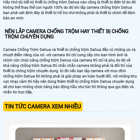
Hãy nhớ dù bất kỳ thiết bị chống trộm Dahua nào cũng là thiết bị điện tử do đó
không thể thay thế con người 100% do đó khi lắp camera chống trộm Dahua
bạn phải sát định đây là thiết bị hổ trợ chứ không phải là thiết bị chính để đảm
bảo an ninh.
NÊN LẮP CAMERA CHỐNG TRỘM HAY THIẾT BỊ CHỐNG
TRỘM CHUYÊN DỤNG
Camera Chống Trộm Dahua và thiết bị chống trộm Dahua đều có những ưu và
nhượt điểm riêng của nó. với camera thì chỉ cung cấp cho bạn hình ảnh là
chính còn chức năng chống trộm Dahua của camera thì chỉ là phụ do đó về
khả năng chống trộm Dahua thì chắc chắn camera không phải là đối thỉ của
thiết bị chông trộm chuyên dụng. từ đó nếu bạn lắp camera với mục đích
chống trộm Dahua thì không phải là giải pháp an toàn tuyệt đối. với những khu
vực nhạy cảm thì hãy nên dùng thêm thiết bị chống trộm Dahua chuyên dụng
sẽ cho bạn những chức năng báo động hầu như tức thì thông qua gọi điện và
nhắn tin trực tiếp.
TIN TỨC CAMERA XEM NHIỀU