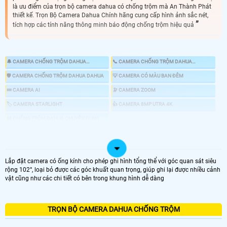
là ưu điểm của trọn bộ camera dahua có chống trộm mà An Thành Phát
thiết kế. Trọn Bộ Camera Dahua Chính hãng cung cấp hình ảnh sắc nét,
tích hợp các tính năng thông minh báo động chống trộm hiệu quả
🔔 CAMERA CHỐNG TRỘM DAHUA
📞 CAMERA CHỐNG TRỘM DAHUA
KBVISION
HIKVISION
🛡 CAMERA CHỐNG TRỘM DAHUA DAHUA
💡 CAMERA CÓ MÀU BAN ĐÊM
💤 CAMERA AI
🔭 CAMERA ZOOM
🏷 CAMERA STARLIGHT
👍 CAMERA 8MP UTRA 4K
🎎 CHỐNG TRỘM DAHUA CHUYÊN DỤNG
📸 LẮP CAMERA CÓ BÁO ĐỘNG CHỐNG TRỘM
Lắp đặt camera có ống kính cho phép ghi hình tổng thể với góc quan sát siêu
rộng 102°, loại bỏ được các góc khuất quan trọng, giúp ghi lại được nhiều cảnh
LOẠI CAMERA IP
vật cũng như các chi tiết có bên trong khung hình dễ dàng
GIÁ LẮP CAMERA
🌐 Bộ 4 Camera Chống Trộm
TRỌN BỘ CAMERA DAHUA CHỐNG TRỘM
6.800.000 VNĐ
Lắp Camera Chống Trộm Dahua PIR