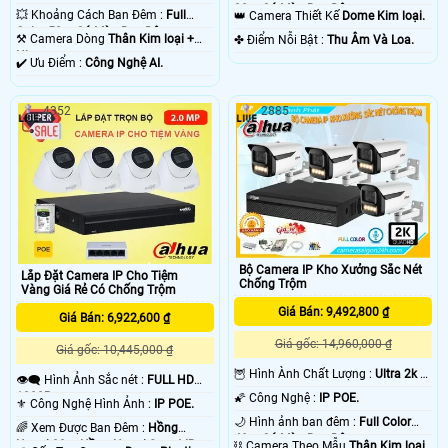
30m Có Màu Ban Ðêm.
💥 Khoảng Cách Ban Đêm :
Full
👑 Camera Thiết Kế
Dome Kim loại.
Color 50m Có Màu Ban Ðêm.
⚒ Camera Dòng
Thân Kim loại +
️✤ Điểm Nỗi Bật :
Thu Âm Và Loa.
Nhựa.
️✔️ Ưu Điểm :
Công Nghệ AI.
4352
2885
Bộ Camera IP Kho Xưởng Sắc Nét
Lắp Đặt Camera IP Cho Tiệm
Chống Trộm
Vàng Giá Rẻ Có Chống Trộm
Giá Bán: 9,492,800 ₫
Giá Bán: 6,922,600 ₫
Giá gốc: 14,960,000 ₫
Giá gốc: 10,445,000 ₫
🦉 Hình Ành Chất Lượng :
Ultra 2k +
👁️‍🗨 Hình Ảnh Sắc nét :
FULL HD
.
1080P .
🌠 Công Nghệ :
IP POE.
⚜️ Công Nghệ Hình Ảnh :
IP POE.
🌙 Hình ảnh ban đêm :
Full Color
🌈 Xem Được Ban Đêm :
Hồng
40m Có Màu Ban Ðêm.
Ngoại 30m Hồng Ngoại Smart IR.
⛓ Camera Theo Mẫu
Thân Kim loại.