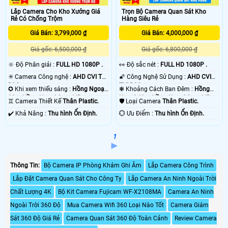
Lắp Camera Cho Kho Xưởng Giá
Trọn Bộ Camera Quan Sát Kho
Rẻ Có Chống Trộm
Hàng Siêu Rẻ
Giá Bán: 3,799,000 ₫
Giá Bán: 4,000,000 ₫
Giá gốc: 6,500,000 ₫
Giá gốc: 6,800,000 ₫
🔆 Độ Phân giải :
FULL HD 1080P .
️👀 Độ sắc nét :
FULL HD 1080P .
✳️ Camera Công nghệ :
AHD CVI TVI
🌠 Công Nghệ Sử Dụng :
AHD CVI
BCS.
TVI BCS.
✪ Khi xem thiếu sáng :
Hồng Ngoại
❃ Khoảng Cách Ban Đêm :
Hồng
30m Hồng Ngoại Smart IR.
Ngoại 40m Hồng Ngoại Smart IR.
♊ Camera Thiết Kế
Thân Plastic.
🛡 Loại Camera
Thân Plastic.
️✔️ Khả Năng :
Thu hình Ổn Định.
️💮 Ưu Điểm :
Thu hình Ổn Định.
1
⫸
Thông Tin:
Bộ Camera IP Phòng Khám Ghi Âm
Lắp Camera Công Trình
Lắp Đặt Camera Quan Sát Cho Công Ty
Lắp Camera An Ninh Ngoài Trời
Chất Lượng 4K
Bộ Kit Camera Fujicam WF-X2108MA
Camera An Ninh
Ngoài Trời 360 Độ
Mua Camera Wifi 360 Loại Nào Tốt
Camera Giám
Sát 360 Độ Giá Rẻ
Camera Quan Sát 360 Độ Toàn Cảnh
Review Camera