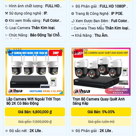
✨ Hình ảnh chất lượng :
FULL HD
🔅 Độ Phân giải :
FULL HD 1080P .
1080P .
⚒ Sử dụng công nghệ :
IP.
⚙ Trang Bị Công Nghệ :
IP POE.
❂ Khi xem thiếu sáng :
Full Color
🌙 Xem Được Ban Đêm :
Full Color
50m Hồng Ngoại SMD.
50m Có Màu Ban Ðêm.
💦 Loại Camera
Thân Kim loại.
↕️ Camera Theo Mẫu
Thân Kim loại
+ Nhựa.
️✨ Chức Năng :
Báo Động Tại Chỗ
️⇝ Khả Năng :
Thu Âm.
Nháy Sáng.
1133
1209
Lắp Camera Wifi Ngoài Trời Trọn
Trọn Bộ Camera Quay Quét Ánh
Bộ 2K Có Báo Động
Sáng Kép
Giá Bán: 6,800,000 ₫
Giá Bán: 5%-35%
Giá gốc: 7,500,000 ₫
Giá gốc: Liên Hệ
🔆 Độ sắc nét :
2K Lite .
🔆 Độ Phân giải :
2K Lite .