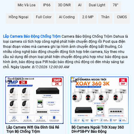
Mic Và Loa
IP66
3D DNR
AI
Dual Light
78°
📶 Lắp 1 Camera Wifi Ip Ebitcam
Hồng Ngoại
Full Color
AI Coding
2.0 MP
Thân
CMOS
1.600.000 VNĐ
Lắp Camera Ip Wifi EBO2
🔗 Lắp Chống Trộm Dahua Hikvision
Lắp Camera Báo Động Chống Trộm
Camera Báo Động Chống Trộm Dahua là
loại camera có tích hợp công nghệ phát hiện chuyển động rồi Post qua điện
8.800,000 VNĐ
Camera Chống Trộm Dahua Chuyên Đêm
thoại đoạn video mà camera ghi lại hình ảnh chuyển động bất thường, Có
nhiều công nghệ báo động chuyển động tích hợp trên camera, tùy theo nhu
🔥 4 Camera Chống Trộm Dahua Giá Rẻ
cầu sử dụng để chọn loại phát hiện chuyển động phù hợp như: báo động qua
hình ảnh, báo động qua PIR hoặc báo động chủ động có đèn nháy sáng tại
5.000.000 VNĐ
Lắp Bộ Camera Chống Trộm Dahua Giá Rẻ
chỗ. Ngày Upate:
8/7/2026 12:00:00 AM
19612
10
🖥 Camera chống trộm Dahua hầu như loại camera nào cũng có khả năng
chống trộm Dahua , tuy nhiên với những loại camera chống trộm Dahua
không chuyên dụng thì có thể sẽ có những báo động giả khi không có
người, trên đây là những camera có báo động chống trộm Dahua với chức
năng thông mình có nhiều ưu điểm và có thể cấu hình để hạn chế tối đa
báo động giả.
🎁 Có thể nói
lắp camera có báo động chống trộm
là giải pháp để nâng cao
chất lượng cuộc sống. tuy nhiên camera báo động chống trộm Dahua thì sẽ
không hoàn hảo bằng 1 bộ báo động chống trộm Dahua chuyên nghiệp, vì
Lắp Camera Wifi Gia Đình Giá Rẻ
Bộ Camera Ngoài Trời Xoay 360
camera báo động chống trộm Dahua sẽ có độ trể đáng kể khoảng 2- 3 phút
Trọn Bộ Chống Trộm
DH-P5B-PV Báo Động