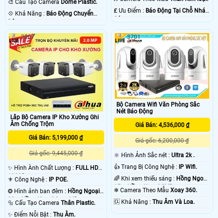
🎨 Cấu Tạo Camera
Dome Plastic.
️₤ Ưu Điểm :
Báo Động Tại Chỗ Nháy
️💠 Khả Năng :
Báo Động Chuyển
Sáng.
Động.
2867
3701
Bộ Camera Wifi Văn Phòng Sắc
Nét Báo Động
Lắp Bộ Camera IP Kho Xưởng Ghi
Âm Chống Trộm
Giá Bán: 4,536,000 ₫
Giá Bán: 5,199,000 ₫
Giá gốc: 6,200,000 ₫
Giá gốc: 9,445,000 ₫
🔆 Hình Ảnh Sắc nét :
Ultra 2k .
👍 Trang Bị Công Nghệ :
IP Wifi.
✨ Hình Ành Chất Lượng :
FULL HD
1080P .
🌈 Khi xem thiếu sáng :
Hồng Ngoại
⚜️ Công Nghệ :
IP POE.
15m Hồng Ngoại SMD.
❄ Camera Theo Mẫu
Xoay 360.
❂ Hình ảnh ban đêm :
Hồng Ngoại
30m Hồng Ngoại Smart IR.
️🆑 Khả Năng :
Thu Âm Và Loa.
🔩 Cấu Tạo Camera
Thân Plastic.
️✨ Điểm Nỗi Bật :
Thu Âm.