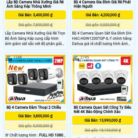
Lắp Bộ Camera Nhà Xưởng Giá Rẻ
Bộ 4 Camera Gia Đình Giá Rẻ Phát
Ánh Sáng Kép Thông Minh
Hiện Người
Giá Bán: 3,400,000 ₫
Giá Bán: 4,200,000 ₫
Giá gốc: 7,800,000 ₫
Giá gốc: 5,500,000 ₫
Lắp Camera Nhà Xưởng Giá Rẻ Trọn
Bộ 4 Camera Quan Sát Gia Đình DH-
Bộ Ánh Sáng Kép cung cấp hình
HAC-HDW1200TQP-IL-T chính hãng
ảnh giám sát sắc nét độ phân giải
Dahua giá rẻ chất lượng hình ảnh
Full HD 1080P, camera tích hợp
2MP FULL HD 1080P bảo vệ an ninh
micro hỗ trợ ghi âm thanh rõ ràng
hiệu quả sắc nét, tích hợp công
1248
2745
và đặc biệt hơn là công nghệ ánh
nghệ hồng ngoại ban đêm FULL
sáng kép thông minh. Với tầm xa
COLOR có màu lên đến 30m quan
đèn led trắng: 20m, tầm xa hồng
sát từ xa qua điện thoại máy tính,
ngoại 30m, camera sẽ ghi lại toàn
phù hợp lắp đặt cho mọi gia đình.
bộ nhà xưởng có màu sắc sinh
động và đảm bảo an ninh tối ưu
Bộ 4 Camera Đàm Thoại 2 Chiều
Bộ Camera Quan Sát Công Ty Siêu
Nét 4K Báo Động Chính Xác
Giá Bán: 3,800,000 ₫
Giá Bán: 13,990,000 ₫
Giá gốc: 5,000,000 ₫
Giá gốc: 18,100,000 ₫
💯 Chất lượng hình :
FULL HD 1080P