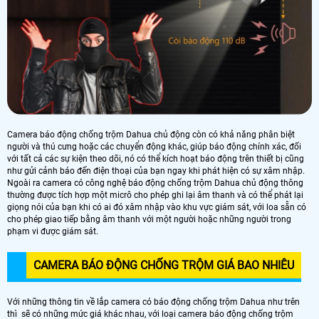
Camera báo động chống trộm Dahua chủ động còn có khả năng phân biệt
người và thú cưng hoặc các chuyển động khác, giúp báo động chính xác, đối
với tất cả các sự kiện theo dõi, nó có thể kích hoạt báo động trên thiết bị cũng
như gửi cảnh báo đến điện thoại của bạn ngay khi phát hiện có sự xâm nhập.
Ngoài ra camera có công nghệ báo động chống trộm Dahua chủ động thông
thường được tích hợp một micrô cho phép ghi lại âm thanh và có thể phát lại
giọng nói của bạn khi có ai đó xâm nhập vào khu vực giám sát, với loa sẵn có
cho phép giao tiếp bằng âm thanh với một người hoặc những người trong
phạm vi được giám sát.
CAMERA BÁO ĐỘNG CHỐNG TRỘM GIÁ BAO NHIÊU
Với những thông tin về lắp camera có báo động chống trộm Dahua như trên
thì sẽ có những mức giá khác nhau, với loại camera báo động chống trộm