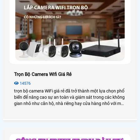
Trọn Bộ Camera Wifi Giá Rẻ
14576
trọn bộ camera WiFi giá rẻ đã trở thành một lựa chọn phổ
biến để nâng cao sự an toàn và giám sát trong các không
gian nhỏ như căn hộ, nhà riêng hay cửa hàng nhỏ với mức
chi phí tiết kiệm, ưu đãi. Trong bài viết này, An Thành Phát
sẽ cung cấp cho bạn những gói lắp camera wifi trọn bộ
chất lượng với mức giá ưu đãi nhất