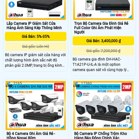
thẻ nhớ tới 512GB, kết nối Wi-Fi 6
ban đêm hiệu quả
mạnh mẽ, phù hợp lắp đặt gia đình
Lắp Camera IP Giám Sát Cửa
Trọn Bộ Camera Gia Đình Giá Rẻ
Hàng Ánh Sáng Kép Thông Minh
Full Color Ghi Âm Phát Hiện
Người
Giá Bán: 5%-35%
Giá Bán: 3,400,000 ₫
Giá gốc: Liên Hệ
Giá gốc: 7,200,000 ₫
Bộ camera IP giám sát cửa hàng với
Bộ camera gia đình DH-HAC-
chất lượng hình ảnh sắc nét độ
T1A21P-U-IL-A là một option
phân giải 2.0MP, trang bị ống kính
camera quan sát vô cùng hợp lý
cố định 2. 8mm với góc nhìn rộng
dành cho bạn với công nghệ ánh
105°, cùng với khả năng chiếu sáng
sáng kép thông minh, mang lại hình
kép thông minh, giúp giám sát mọi
3165
17360
ảnh sắc nét cả ngày lẫn đêm.
hoạt động trong cửa hàng cả ban
Camera hỗ trợ 4 chế độ kết nối
ngày lẫn ban đêm một cách rõ nét.
CVI/TVI/AHD/Analog, trang bị ống
kính cố định 2. 8mm, góc quan sát
rộng 100 độ bao quát tốt các không
gian giám sát
Bộ 4 Camera Ghi Âm Giá Rẻ -
Bộ Camera IP Chống Trộm Kho
Hồng Ngoại 80m
Hàng Báo Động Chính Xác