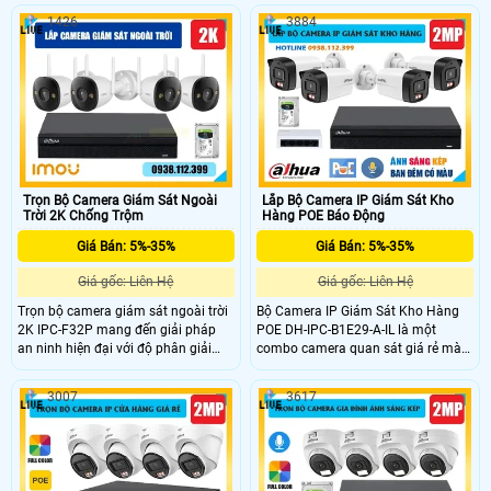
tiết cao. Nổi bật với công nghệ ánh
STARVIS™ CMOS 1/2.8 độ phân giải
1426
3884
sáng kép thông minh IR và Warm
5MP, cho hình ảnh sắc nét. Camera
Light, hỗ trợ tầm nhìn ban đêm đến
hỗ trợ quay quét 360°, đàm thoại 2
30m cùng ba chế độ quan sát: hồng
chiều, cảnh báo chủ động bằng loa
ngoại, ánh sáng trắng và thông
và đèn. Công nghệ SMD 3.0, Human
minh, đồng thời hỗ trợ phát hiện con
Detection, IP66 giúp hoạt động ổn
người và phương tiện.
định ngoài trời, phù hợp cho sân
vận động và khu vực rộng lớn.
Trọn Bộ Camera Giám Sát Ngoài
Lắp Bộ Camera IP Giám Sát Kho
Trời 2K Chống Trộm
Hàng POE Báo Động
Giá Bán: 5%-35%
Giá Bán: 5%-35%
Giá gốc: Liên Hệ
Giá gốc: Liên Hệ
Trọn bộ camera giám sát ngoài trời
Bộ Camera IP Giám Sát Kho Hàng
2K IPC-F32P mang đến giải pháp
POE DH-IPC-B1E29-A-IL là một
an ninh hiện đại với độ phân giải
combo camera quan sát giá rẻ mà
3MP sắc nét, cảm biến CMOS tiên
chất lượng, cung cấp hình ảnh giám
tiến và ống kính 2.8mm góc rộng
sát sắc nét với độ phân giải 2.0MP,
3007
3617
100°. Hỗ trợ H.265, chế độ ngày
camera còn hỗ trợ thêm mic giúp
đêm, HDR chống ngược sáng và
ghi âm rõ ràng, chân thực. Ngoài ra
tầm nhìn hồng ngoại 30m. Camera
camera còn mang lại công nghệ
tích hợp mic thu âm, phát hiện
ánh sáng kép thông minh phát hiện
chuyển động – con người, lưu trữ
người sáng đèn đảm bảo an ninh