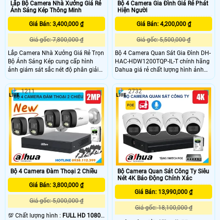
Lắp Bộ Camera Nhà Xưởng Giá Rẻ
Bộ 4 Camera Gia Đình Giá Rẻ Phát
Ánh Sáng Kép Thông Minh
Hiện Người
Giá Bán: 3,400,000 ₫
Giá Bán: 4,200,000 ₫
Giá gốc: 7,800,000 ₫
Giá gốc: 5,500,000 ₫
Lắp Camera Nhà Xưởng Giá Rẻ Trọn
Bộ 4 Camera Quan Sát Gia Đình DH-
Bộ Ánh Sáng Kép cung cấp hình
HAC-HDW1200TQP-IL-T chính hãng
ảnh giám sát sắc nét độ phân giải
Dahua giá rẻ chất lượng hình ảnh
Full HD 1080P, camera tích hợp
2MP FULL HD 1080P bảo vệ an ninh
micro hỗ trợ ghi âm thanh rõ ràng
hiệu quả sắc nét, tích hợp công
1211
2732
và đặc biệt hơn là công nghệ ánh
nghệ hồng ngoại ban đêm FULL
sáng kép thông minh. Với tầm xa
COLOR có màu lên đến 30m quan
đèn led trắng: 20m, tầm xa hồng
sát từ xa qua điện thoại máy tính,
ngoại 30m, camera sẽ ghi lại toàn
phù hợp lắp đặt cho mọi gia đình.
bộ nhà xưởng có màu sắc sinh
động và đảm bảo an ninh tối ưu
Bộ 4 Camera Đàm Thoại 2 Chiều
Bộ Camera Quan Sát Công Ty Siêu
Nét 4K Báo Động Chính Xác
Giá Bán: 3,800,000 ₫
Giá Bán: 13,990,000 ₫
Giá gốc: 5,000,000 ₫
Giá gốc: 18,100,000 ₫
💯 Chất lượng hình :
FULL HD 1080P