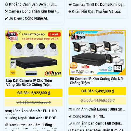
30m Có Màu Ban Ðêm.
💥 Khoảng Cách Ban Đêm :
Full
👑 Camera Thiết Kế
Dome Kim loại.
Color 50m Có Màu Ban Ðêm.
⚒ Camera Dòng
Thân Kim loại +
️✤ Điểm Nỗi Bật :
Thu Âm Và Loa.
Nhựa.
️✔️ Ưu Điểm :
Công Nghệ AI.
4340
2880
Bộ Camera IP Kho Xưởng Sắc Nét
Lắp Đặt Camera IP Cho Tiệm
Chống Trộm
Vàng Giá Rẻ Có Chống Trộm
Giá Bán: 9,492,800 ₫
Giá Bán: 6,922,600 ₫
Giá gốc: 14,960,000 ₫
Giá gốc: 10,445,000 ₫
🦉 Hình Ành Chất Lượng :
Ultra 2k +
👁️‍🗨 Hình Ảnh Sắc nét :
FULL HD
.
1080P .
🌠 Công Nghệ :
IP POE.
⚜️ Công Nghệ Hình Ảnh :
IP POE.
🌙 Hình ảnh ban đêm :
Full Color
🌈 Xem Được Ban Đêm :
Hồng
40m Có Màu Ban Ðêm.
Ngoại 30m Hồng Ngoại Smart IR.
⛓ Camera Theo Mẫu
Thân Kim loại.