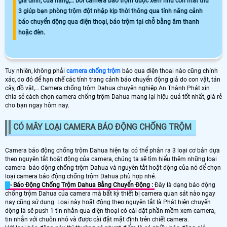
gia đình, cửa hàng,… bởi camera báo trộm được xem như con mắt thứ
3 giúp bạn phòng trộm đột nhập kịp thời thông qua tính năng cảnh
báo chuyển động qua điện thoại, báo trộm tại chỗ bằng âm thanh
hoặc đèn.
Tuy nhiên, không phải
camera chống trộm
báo qua điện thoai nào cũng chính
xác, do đó để hạn chế các tính trang cảnh báo chuyển động giả do con vật, tán
cây, đồ vật,… Camera chống trộm Dahua chuyên nghiệp An Thành Phát xin
chia sẻ cách chọn camera chống trộm Dahua mang lại hiệu quả tốt nhất, giá rẻ
cho bạn ngay hôm nay.
CÓ MÂY LOẠI CAMERA BÁO ĐỘNG CHỐNG TRỘM
Camera báo động chống trộm Dahua hiện tại có thể phân ra 3 loại cơ bản dựa
theo nguyên tắt hoặt động của camera, chúng ta sẽ tìm hiểu thêm những loại
camera báo động chống trộm Dahua và nguyên tắt hoặt động của nó để chọn
loại camera báo động chống trộm Dahua phù hợp nhé.
- Báo Động Chống Trộm Dahua Bằng Chuyển Động :
Đây là dạng báo động
chống trộm Dahua của camera mà bất kỳ thiết bị camera quan sát nào ngay
nay cũng sử dụng. Loại này hoặt động theo nguyên tắt là Phát hiện chuyển
động là sẽ push 1 tin nhắn qua điện thoại có cài đặt phần mềm xem camera,
tin nhắn với chuôn nhỏ và được cài đặt mặt định trên chiết camera.