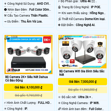
️⚡ Độ Phân giải :
Ultra 4k 👍🏾 .
.
⚜️ Công Nghệ Sử Dụng :
AHD CVI
🤖️ Trang Bị Công Nghệ :
IP POE.
TVI BCS.
🌚 Nhìn Ban Đêm :
Full Color 30m
🔦 Khi xem thiếu sáng :
Hồng Ngoại
Có Màu Ban Ðêm.
⚒ Cấu Tạo Camera
Thân Plastic.
40m Starlight.
🕉️ Thiết Kế Camera
Dome Kim loại.
️⇝ Ưu Điểm :
Thu Âm Và Loa.
️✤ Đặt Điểm :
Công Nghệ AI.
1008
4527
Bộ Camera Wifi Gia Đình Siêu Sắc
Nét
Bộ Camera 2K+ Siêu Nét Dahua
Có Báo Động
Giá Bán: 7,500,000 ₫
Giá Bán: 8,100,000 ₫
Giá gốc: 11,360,000 ₫
Giá gốc: 9,760,000 ₫
🔆 Độ sắc nét :
Ultra 2k + .
️⚡ Hình Ành Chất Lượng :
FULL HD
✳️ Công Nghệ Camera :
IP Wifi.
1080P .
✳️ Công Nghệ :
IP.
🌈 Hình ảnh ban đêm :
Full Color