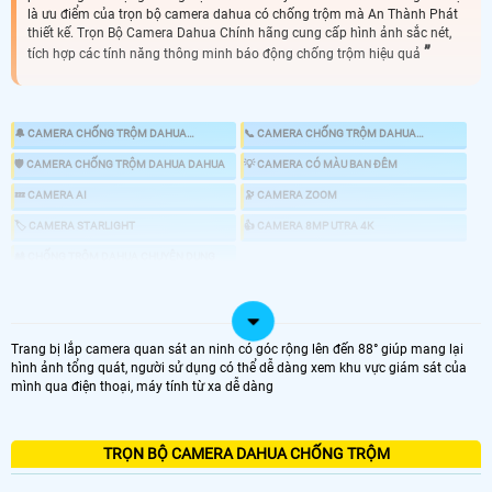
là ưu điểm của trọn bộ camera dahua có chống trộm mà An Thành Phát
thiết kế. Trọn Bộ Camera Dahua Chính hãng cung cấp hình ảnh sắc nét,
tích hợp các tính năng thông minh báo động chống trộm hiệu quả
🔔 CAMERA CHỐNG TRỘM DAHUA
📞 CAMERA CHỐNG TRỘM DAHUA
KBVISION
HIKVISION
🛡 CAMERA CHỐNG TRỘM DAHUA DAHUA
💡 CAMERA CÓ MÀU BAN ĐÊM
💤 CAMERA AI
🔭 CAMERA ZOOM
🏷 CAMERA STARLIGHT
👍 CAMERA 8MP UTRA 4K
🎎 CHỐNG TRỘM DAHUA CHUYÊN DỤNG
📸 LẮP CAMERA CÓ BÁO ĐỘNG CHỐNG TRỘM
Trang bị lắp camera quan sát an ninh có góc rộng lên đến 88° giúp mang lại
hình ảnh tổng quát, người sử dụng có thể dễ dàng xem khu vực giám sát của
LOẠI CAMERA IP
mình qua điện thoại, máy tính từ xa dễ dàng
GIÁ LẮP CAMERA
🌐 Bộ 4 Camera Chống Trộm
TRỌN BỘ CAMERA DAHUA CHỐNG TRỘM
6.800.000 VNĐ
Lắp Camera Chống Trộm Dahua PIR