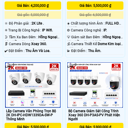
sau khi xẩy ra sự cố. chắc chắc camera nào cũng vậy thôi. vì ông nghệ báo
động chống trộm Dahua của camera hoặt động thong qua mạng internet do
Giá Bán: 4,200,000 ₫
Giá Bán: 5,500,000 ₫
đó có độ trể là do mạng chứ không phải do thiết bị camera chống trộm Dahua .
Giá gốc: 5,000,000 ₫
Giá gốc: 6,500,000 ₫
💡
🔆 Độ Phân giải :
2K Lite .
☀️ Chất lượng hình Ảnh :
FULL HD
1080P .
✳️ Trang Bị Công Nghệ :
IP Wifi.
⚙ Camera Công nghệ :
IP.
🌛 Tầm Xa Ban Đêm :
Hồng Ngoại
💡 Giám sát Ban Đêm :
Hồng Ngoại
10m Hồng Ngoại Smart IR.
10m Hồng Ngoại SMD.
🗜️ Camera Dòng
Xoay 360.
🕉️ Camera Thiết Kế
Dome Kim loại
+ Nhựa.
️✔️ Đặt Điểm :
Thu Âm Và Loa.
️💫 Đặt Điểm :
Thu Âm.
4
2
'
Lắp Camera Văn Phòng Trọn Bộ
Bộ Camera Giám Sát Công Trình
2K DH-IPC-HDW1339DA-SW-P
Xoay 360 DH-P3AS-PV Phát Hiện
Thông Minh
Người
Giá Bán: 5,500,000 ₫
Giá Bán: 5,900,000 ₫