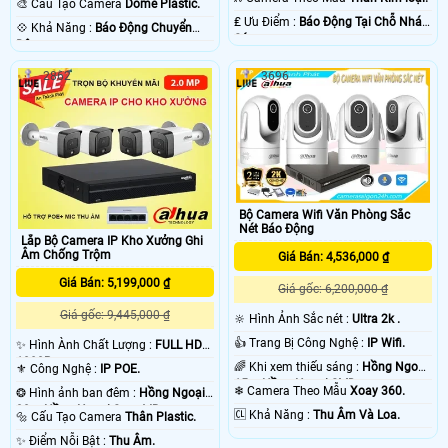
🎨 Cấu Tạo Camera
Dome Plastic.
️₤ Ưu Điểm :
Báo Động Tại Chỗ Nháy
️💠 Khả Năng :
Báo Động Chuyển
Sáng.
Động.
2862
3696
Bộ Camera Wifi Văn Phòng Sắc
Nét Báo Động
Lắp Bộ Camera IP Kho Xưởng Ghi
Âm Chống Trộm
Giá Bán: 4,536,000 ₫
Giá Bán: 5,199,000 ₫
Giá gốc: 6,200,000 ₫
Giá gốc: 9,445,000 ₫
🔆 Hình Ảnh Sắc nét :
Ultra 2k .
👍 Trang Bị Công Nghệ :
IP Wifi.
✨ Hình Ành Chất Lượng :
FULL HD
1080P .
🌈 Khi xem thiếu sáng :
Hồng Ngoại
⚜️ Công Nghệ :
IP POE.
15m Hồng Ngoại SMD.
❄ Camera Theo Mẫu
Xoay 360.
❂ Hình ảnh ban đêm :
Hồng Ngoại
30m Hồng Ngoại Smart IR.
️🆑 Khả Năng :
Thu Âm Và Loa.
🔩 Cấu Tạo Camera
Thân Plastic.
️✨ Điểm Nỗi Bật :
Thu Âm.