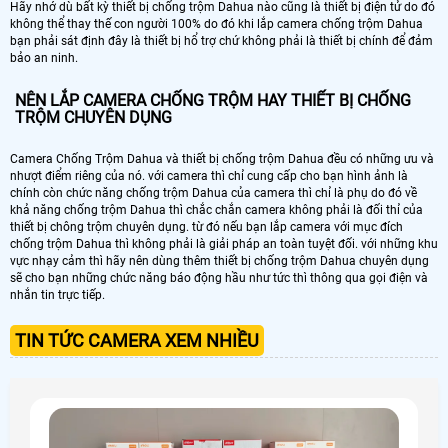
Hãy nhớ dù bất kỳ thiết bị chống trộm Dahua nào cũng là thiết bị điện tử do đó
không thể thay thế con người 100% do đó khi lắp camera chống trộm Dahua
bạn phải sát định đây là thiết bị hổ trợ chứ không phải là thiết bị chính để đảm
bảo an ninh.
NÊN LẮP CAMERA CHỐNG TRỘM HAY THIẾT BỊ CHỐNG
TRỘM CHUYÊN DỤNG
Camera Chống Trộm Dahua và thiết bị chống trộm Dahua đều có những ưu và
nhượt điểm riêng của nó. với camera thì chỉ cung cấp cho bạn hình ảnh là
chính còn chức năng chống trộm Dahua của camera thì chỉ là phụ do đó về
khả năng chống trộm Dahua thì chắc chắn camera không phải là đối thỉ của
thiết bị chông trộm chuyên dụng. từ đó nếu bạn lắp camera với mục đích
chống trộm Dahua thì không phải là giải pháp an toàn tuyệt đối. với những khu
vực nhạy cảm thì hãy nên dùng thêm thiết bị chống trộm Dahua chuyên dụng
sẽ cho bạn những chức năng báo động hầu như tức thì thông qua gọi điện và
nhắn tin trực tiếp.
TIN TỨC CAMERA XEM NHIỀU