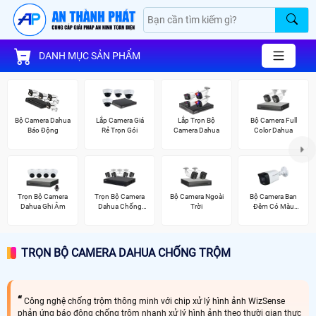
DANH MỤC SẢN PHẨM
Bộ Camera Dahua
Lắp Camera Giá
Lắp Trọn Bộ
Bộ Camera Full
Báo Động
Rẻ Trọn Gói
Camera Dahua
Color Dahua
Trọn Bộ Camera
Trọn Bộ Camera
Bộ Camera Ngoài
Bộ Camera Ban
Dahua Ghi Âm
Dahua Chống
Trời
Đêm Có Màu
Trộm
Kbvision
TRỌN BỘ CAMERA DAHUA CHỐNG TRỘM
Công nghệ chống trộm thông minh với chip xử lý hình ảnh WizSense
phản ứng báo động chống trộm nhanh xử lý hình ảnh theo thười gian thực