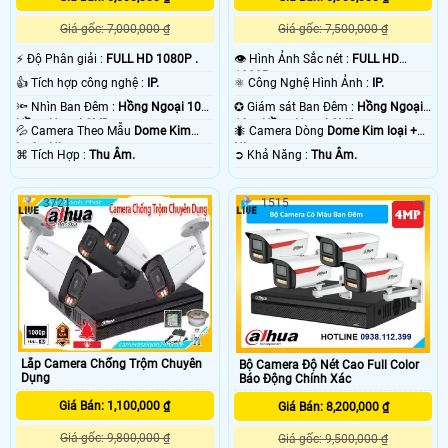
Giá gốc: 7,000,000 ₫
Giá gốc: 7,500,000 ₫
️⚡ Độ Phân giải :
FULL HD 1080P .
👁 Hình Ảnh Sắc nét :
FULL HD
1080P .
👍 Tích hợp công nghệ :
IP.
⚛️ Công Nghệ Hình Ảnh :
IP.
🔦 Nhìn Ban Đêm :
Hồng Ngoại 10m
✪ Giám sát Ban Đêm :
Hồng Ngoại
Hồng Ngoại SMD.
10m Hồng Ngoại SMD.
💦 Camera Theo Mẫu
Dome Kim
🐜 Camera Dòng
Dome Kim loại +
loại + Nhựa.
Nhựa.
️⌘ Tích Hợp :
Thu Âm.
️➲ Khả Năng :
Thu Âm.
3721
1515
Lắp Camera Chống Trộm Chuyên
Bộ Camera Độ Nét Cao Full Color
Dụng
Báo Động Chính Xác
Giá Bán: 1,100,000 ₫
Giá Bán: 8,200,000 ₫
Giá gốc: 9,800,000 ₫
Giá gốc: 9,500,000 ₫