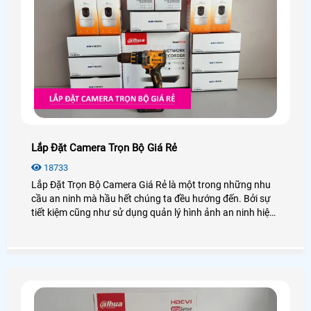
Lắp Đặt Camera Trọn Bộ Giá Rẻ
18733
Lắp Đặt Trọn Bộ Camera Giá Rẻ là một trong những nhu
cầu an ninh mà hầu hết chúng ta đều hướng đến. Bởi sự
tiết kiệm cũng như sử dụng quản lý hình ảnh an ninh hiệu
quả, bạn không cần phải lo nghĩ gì nhiều về việc lắp
camera cần những thiết bị gì. Vậy lắp camera trọn bộ là
gì? Giá bao nhiêu? Để giải đáp mọi thắc mắc hãy cùng An
Thành Phát xem qua bài viết dưới đây nhé!