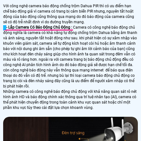
Với công nghệ camera báo động chống trộm Dahua PIR thì có ưu điểm hạn
chế báo động giả vì camera có trang bị cảm biến PIR nhưng, nguyên tắt hoặt
động của báo động cũng thông qua mạng do đó báo động của camera cũng
sẽ có độ trễ nhất định vì do đường truyền mạng.
- Lắp Camera Có Báo Động Chủ Động :
Camera có công nghệ báo động chủ
động nghĩa là camera có khả năng tự động chống trộm Dahua bằng âm thanh
và ánh sáng, nguyên tắt hoặt động như sau. khi phát hiện có sự xâm nhập vào
khuôn viên giám sát, camera sẽ tự động kích hoạt còi hú hoặc âm thanh cảnh
báo với nội dung ghi âm sẵn (cho phép tự ghi âm lời cảnh báo của bạn) cũng
như kích hoạt đèn cháy sáng giúp cho hình ảnh ta quan sát trong đêm vẫn có
màu và rỏ ràng hơn. ngoài ra với camera trang bị báo động chủ động đều có
công nghệ AI phân tích hình ảnh do đó báo động giả sẽ được hạn chế tối đa.
cón công nghệ báo động này vẫn thông qua mạng internet để báo qua điện
thoại do đó vẫn có độ trể. nhưng bù lại thì loại camera báo động chủ động co
trang bị còi và đèn nháy sáng đây cũng là ưu điểm để người xâm nhập có thể
bị phát hiện rồi.
Những camera có công nghê báo động chủ động với khả năng quan sát rỏ nét
hình ảnh HD và báo động chính xác thông qua trí tuệ nhân tạo (AI), camera có
thể phát hiện chuyển động trong toàn cảnh khu vực quan sát hoặc chỉ một
phần khu vực tùy theo cài đặt lựa chọn khoanh vùng.