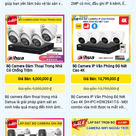
giúp bạn yên tâm bảo vệ tài sản và
2MP có mic, đầu ghi IP 4 kênh, ổ
người thân. Bộ camera có độ phân
cứng 500GB và switch POE – tất cả
giải 4MP cho hình ảnh rõ nét tích
chỉ với 4.950.000đ. Hình ảnh sắc
1282
5945
hợp công nghệ phát hiện người
nét, thu âm rõ, dễ lắp đặt, xem từ xa
thông minh hồng ngoại có màu ban
qua điện thoại, phù hợp giám sát
đêm lên đến 30m và chức năng
24/7 hiệu quả, tiết kiệm chi phí.
đàm thoại 2 chiều tiện lợi. Với mức
giá rẻ, đây là lựa chọn tối ưu cho các
gia đình muốn nâng cao an ninh tiết
kiệm chi phí.
Bộ Camera Đàm Thoại Trong Nhà
Bộ Camera IP Văn Phòng Độ Nét
Có Chống Trộm
Cao 4K
Giá Bán: 6,000,000 ₫
Giá Bán: 10,799,000 ₫
Giá gốc: 9,300,000 ₫
Giá gốc: 13,790,000 ₫
Bộ camera đàm thoại trong nhà
Bộ Camera IP Văn Phòng Độ Nét
Dahua là giải pháp giám sát an
Cao 4K DH-IPC-HDW2841T-S - Một
ninh hiệu quả mang đến hình ảnh
combo vừa mới được ra mắt với
sắc nét với độ phân giải 2MP cho
chất lượng hình ảnh lên đến 4K, hỗ
khả năng nhận diện chi tiết trong
trợ khả năng giám sát hình ảnh ban
799
4394
mọi vấn đề. Được thiết kế dạng
đêm toàn điện, tích hợp micro hỗ trợ
dome không chỉ tạo nên vẻ ngoài
ghi âm và trang bị nhiều công nghệ
bên ngoài mà vẫn giúp che giấu góc
thông minh giúp đảm bảo an ninh