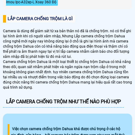
Imou Ipc-A32ep-L Xoay 360 Độ
LẮP CAMERA CHỐNG TRỘM LÀ GÌ
Camera là dùng để giám sát từ xa bản thân nó đã là chống trộm. nó có thể ghi
lại hình ảnh khi có người xâm nhập, Nhưng Lắp camera chống trộm Dahua
công nghệ mới ngày nay không dừng lại ở chỗ là ghi lại hình ảnh mà camera
chống trộm Dahua còn có khả năng báo động qua điện thoại và thậm chí có
thể phát ra âm thanh ngay tại vị trí lắp camera nhằm cảnh báo cho đối tượng
xâm nhập đã bị phát hiện từ đó mà rút lui.
Camera chống trộm Dahua là một loại thiết bị chống trộm Dahua có khả năng
theo dõi, quan sát nhằm phát hiện và ngăn ngừa nạn trộm cắp ở trong một
khoảng không gian nhất định. tuy nhiên camera chống trộm Dahua cũng tồn
tại nhiều ưu và nhượt điểm trong việc báo động do đó chọn đúng loại camera
đúng chức năng thì camera chống trộm Dahua mang lại hiệu quả rất cao trong
quá trình sử dụng.
LẮP CAMERA CHỐNG TRỘM NHƯ THẾ NÀO PHÙ HỢP
Việc chọn camera chống trộm Dahua khá được chú trọng ở các hộ