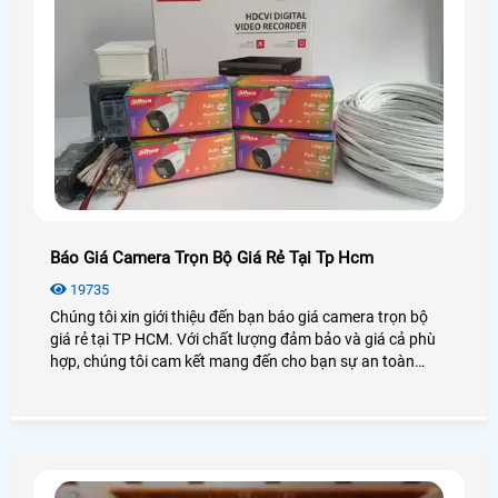
Báo Giá Camera Trọn Bộ Giá Rẻ Tại Tp Hcm
19735
Chúng tôi xin giới thiệu đến bạn báo giá camera trọn bộ
giá rẻ tại TP HCM. Với chất lượng đảm bảo và giá cả phù
hợp, chúng tôi cam kết mang đến cho bạn sự an toàn
tuyệt đối. Trọn bộ camera gồm các thiết bị như camera
quan sát, đầu ghi hình, cáp, công tắc điện. Bằng việc sử
dụng công nghệ hiện đại, hình ảnh đạt độ nét cao và có
thể giám sát từ xa qua điện thoại di động