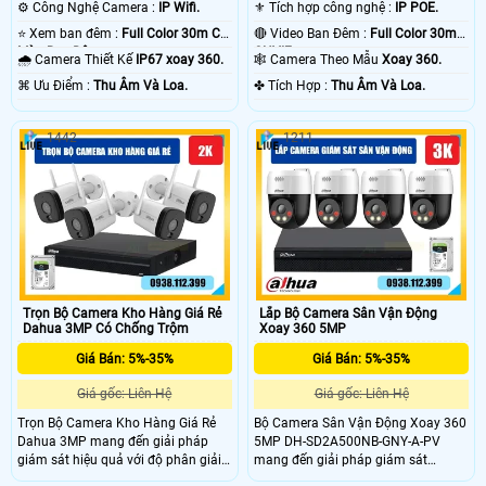
⚙ Công Nghệ Camera :
IP Wifi.
⚜️ Tích hợp công nghệ :
IP POE.
⭐ Xem ban đêm :
Full Color 30m Có
🔴 Video Ban Đêm :
Full Color 30m
Màu Ban Ðêm.
ONVIF.
🌧️ Camera Thiết Kế
IP67 xoay 360.
🕸️ Camera Theo Mẫu
Xoay 360.
️⌘ Ưu Điểm :
Thu Âm Và Loa.
️✤ Tích Hợp :
Thu Âm Và Loa.
1442
1211
Trọn Bộ Camera Kho Hàng Giá Rẻ
Lắp Bộ Camera Sân Vận Động
Dahua 3MP Có Chống Trộm
Xoay 360 5MP
Giá Bán: 5%-35%
Giá Bán: 5%-35%
Giá gốc: Liên Hệ
Giá gốc: Liên Hệ
Trọn Bộ Camera Kho Hàng Giá Rẻ
Bộ Camera Sân Vận Động Xoay 360
Dahua 3MP mang đến giải pháp
5MP DH-SD2A500NB-GNY-A-PV
giám sát hiệu quả với độ phân giải
mang đến giải pháp giám sát
3MP cho hình ảnh sắc nét, độ chi
chuyên nghiệp với cảm biến