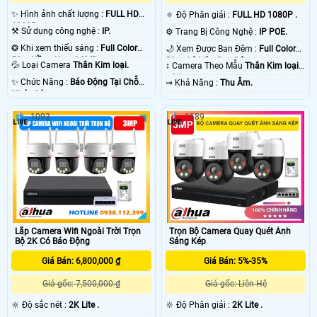
✨ Hình ảnh chất lượng :
FULL HD
🔅 Độ Phân giải :
FULL HD 1080P .
1080P .
⚒ Sử dụng công nghệ :
IP.
⚙ Trang Bị Công Nghệ :
IP POE.
❂ Khi xem thiếu sáng :
Full Color
🌙 Xem Được Ban Đêm :
Full Color
50m Hồng Ngoại SMD.
50m Có Màu Ban Ðêm.
💦 Loại Camera
Thân Kim loại.
↕️ Camera Theo Mẫu
Thân Kim loại
+ Nhựa.
️✨ Chức Năng :
Báo Động Tại Chỗ
️⇝ Khả Năng :
Thu Âm.
Nháy Sáng.
1093
1189
Lắp Camera Wifi Ngoài Trời Trọn
Trọn Bộ Camera Quay Quét Ánh
Bộ 2K Có Báo Động
Sáng Kép
Giá Bán: 6,800,000 ₫
Giá Bán: 5%-35%
Giá gốc: 7,500,000 ₫
Giá gốc: Liên Hệ
🔆 Độ sắc nét :
2K Lite .
🔆 Độ Phân giải :
2K Lite .