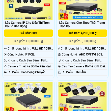
Lắp Camera IP Cho Siêu Thị Trọn
Lắp Camera Cho Shop Thời Trang
Bộ Có Báo Động
Trọn Bộ
Giá Bán: 30%
Giá Bán: 4,200,000 ₫
Giá gốc: 11,000,000 ₫
Giá gốc: 6,300,000 ₫
️👀 Chất lượng hình :
FULL HD 1080P
️⚡ Chất lượng hình :
FULL HD 1080P
.
.
⚒ Công Nghệ :
IP POE.
🤖️ Công Nghệ :
AHD CVI TVI BCS.
🌜 Khoảng Cách Ban Đêm :
Full
🌙 Khoảng Cách Ban Đêm :
Full
Color 20m Có Màu Ban Ðêm.
Color 20m Có Màu Ban Ðêm.
💢 Camera Thiết Kế
Dome Kim loại.
💎 Cấu Tạo Camera
Dome Kim loại.
️💫 Ưu Điểm :
Báo Động Chuyển
️🆑 Ưu Điểm :
Thu Âm.
Động.
2833
5899