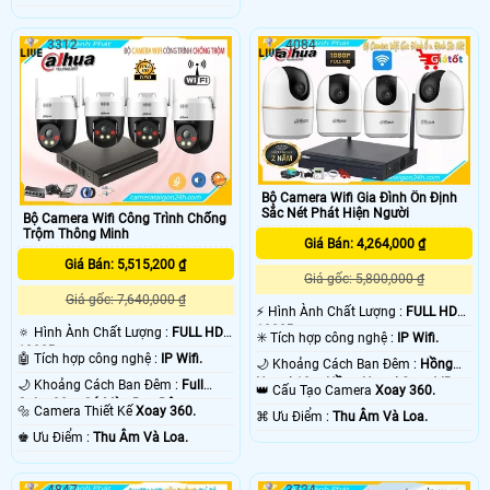
3312
4084
Bộ Camera Wifi Gia Đình Ổn Định
Sắc Nét Phát Hiện Người
Bộ Camera Wifi Công Trình Chống
Trộm Thông Minh
Giá Bán: 4,264,000 ₫
Giá Bán: 5,515,200 ₫
Giá gốc: 5,800,000 ₫
Giá gốc: 7,640,000 ₫
️⚡ Hình Ành Chất Lượng :
FULL HD
1080P .
🔅 Hình Ành Chất Lượng :
FULL HD
✳️ Tích hợp công nghệ :
IP Wifi.
1080P .
🤖️ Tích hợp công nghệ :
IP Wifi.
🌙 Khoảng Cách Ban Đêm :
Hồng
Ngoại 10m Hồng Ngoại Smart IR.
🌙 Khoảng Cách Ban Đêm :
Full
👑 Cấu Tạo Camera
Xoay 360.
Color 30m Có Màu Ban Ðêm.
🔩 Camera Thiết Kế
Xoay 360.
️⌘ Ưu Điểm :
Thu Âm Và Loa.
️♚ Ưu Điểm :
Thu Âm Và Loa.
4847
3724