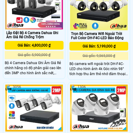
quay, phù hợp lắp đặt trong nhà.
cho văn phòng của bạn một cách
Trọn bộ được tích hợp đầy đủ các
tốt nhất.
tính năng ưu việt nâng cao hiệu quả
giám sát và bảo vệ tài sản.
Lắp Đặt Bộ 4 Camera Dahua Ghi
Trọn Bộ Camera Wifi Ngoài Trời
Âm Giá Rẻ Chống Trộm
Full Color DH-F4C-LED Báo Động
Giá Bán: 4,800,000 ₫
Giá Bán: 5,199,000 ₫
Giá gốc: 5,900,000 ₫
Giá gốc: 9,565,000 ₫
Bộ 4 Camera Dahua Ghi Âm Giá Rẻ
Bộ camera wifi ngoài trời DH-F4C-
chính hãng có độ phân giải cao lên
LED cho hình ảnh 4k Góc nhìn 98°
đến 3MP cho hình ảnh sắc nét,
tích hợp thu âm thẻ nhớ đàm thoại
trung thực. Camera tích hợp micro
2 chiều thương hiệu Dahua là một
ghi âm, hỗ trợ hồng ngoại ban đêm
ctiết kiệm dành cho bạn trong việc
3056
1306
30m và công nghệ full color quan
đầu tư các giải pháp giám sát và
sát rõ ràng cả trong bóng tối. Ngoài
bảo vệ an ninh
ra, bộ camera còn có tính năng phát
hiện thông minh, tăng cường giám
sát an ninh hiệu quả.