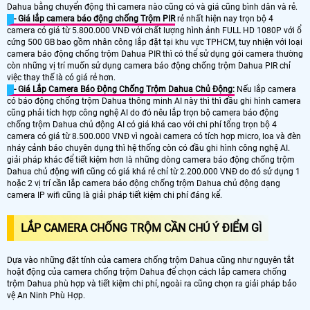
Dahua bằng chuyển động thì camera nào cũng có và giá cũng bình dân và rẻ.
- Giá lắp camera báo động chống Trộm PIR
rẻ nhất hiện nay trọn bộ 4
camera có giá từ 5.800.000 VNĐ với chất lượng hình ảnh FULL HD 1080P với ổ
cứng 500 GB bao gồm nhân công lắp đặt tại khu vực TPHCM, tuy nhiện với loại
camera báo động chống trộm Dahua PIR thì có thể sử dụng gói camera thường
còn những vị trí muốn sử dụng camera báo động chống trộm Dahua PIR chỉ
việc thay thế là có giá rẻ hơn.
- Giá Lắp Camera Báo Động Chống Trộm Dahua Chủ Động:
Nếu lắp camera
có báo động chống trộm Dahua thông minh AI này thì thì đầu ghi hình camera
cũng phải tích hợp công nghệ AI do đó nêu lắp trọn bộ camera báo động
chống trộm Dahua chủ động AI có giá khá cao với chi phí tổng trọn bộ 4
camera có giá từ 8.500.000 VNĐ vì ngoài camera có tích hợp micro, loa và đèn
nháy cảnh báo chuyên dụng thì hệ thống còn có đầu ghi hình công nghệ AI.
giải pháp khác để tiết kiệm hơn là những dòng camera báo động chống trộm
Dahua chủ động wifi cũng có giá khá rẻ chỉ từ 2.200.000 VNĐ do đó sử dụng 1
hoặc 2 vị trí cần lắp camera báo động chống trộm Dahua chủ động dạng
camera IP wifi cũng là giải pháp tiết kiệm chi phí đáng kể.
LẮP CAMERA CHỐNG TRỘM CẦN CHÚ Ý ĐIỂM GÌ
Dựa vào những đặt tính của camera chống trộm Dahua cũng như nguyên tắt
hoặt động của camera chống trộm Dahua để chọn cách lắp camera chống
trộm Dahua phù hợp và tiết kiệm chi phí, ngoài ra cũng chọn ra giải pháp bảo
vệ An Ninh Phù Hợp.