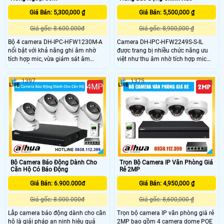
Giá Bán: 5,300,000 ₫
Giá Bán: 5,500,000 ₫
Giá gốc: 8.600.000đ
Giá gốc: 8,900,000 ₫
Bộ 4 camera DH-IPC-HFW1230M-A
Camera DH-IPC-HFW2249S-S-IL
nổi bật với khả năng ghi âm nhờ
được trang bị nhiều chức năng ưu
tích hợp mic, vừa giám sát âm
việt như thu âm nhờ tích hợp mic
thanh lẫn hình ảnh. Với độ phân
trên camera, đèn trợ sáng full color
giải 2MP hình ảnh sắc nét hồng
30m giúp quản lý kho hàng dễ dàng
1397
1375
ngoại 80m, chuẩn nén H.265+ và
và hiệu quả hơn. Ngoài ra camera
tính năng phát hiện con người
DH-IPC-HFW2249S-S-IL còn sở hữu
thông minh, camera đảm bảo chất
khả năng chống trộm với cảm biến
lượng hình ảnh vượt trội
thông minh, ngăn chặn mọi sự xâm
nhập trái phép đến kho hàng của
bạn.
Bộ Camera Báo Động Dành Cho
Trọn Bộ Camera IP Văn Phòng Giá
Căn Hộ Có Báo Động
Rẻ 2MP
Giá Bán: 6.900.000đ
Giá Bán: 4,950,000 ₫
Giá gốc: 8.000.000đ
Giá gốc: 8,600,000 ₫
Lắp camera báo động dành cho căn
Trọn bộ camera IP văn phòng giá rẻ
hộ là giải pháp an ninh hiệu quả
2MP bao gồm 4 camera dome POE