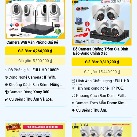
Camera Wifi Văn Phòng Giá Rẻ
Bộ Camera Chống Trộm Gia Đình
Giá Bán: 4,264,000 ₫
Báo Động Chính Xác
Giá gốc: 5,800,000 ₫
Giá Bán: 9,819,200 ₫
️⚡ Độ Phân giải :
FULL HD 1080P .
Giá gốc: 15,440,000 ₫
®️ Công Nghệ Camera :
IP Wifi.
🦉 Hình Ành Chất Lượng :
FULL HD
❈ Khoảng Cách Ban Đêm :
Hồng
1080P .
⚛️ Tích hợp công nghệ :
IP POE.
Ngoại 15m Hồng Ngoại Smart IR.
🐉️ Camera Dòng
Xoay 360.
🌙 Khoảng Cách Ban Đêm :
Full
️✔️ Ưu Điểm :
Thu Âm Và Loa.
Color 20m Hồng Ngoại SMD.
❄ Camera Theo Mẫu
Dome Kim
loại.
️🔔 Ưu Điểm :
Thu Âm.
3211
3104