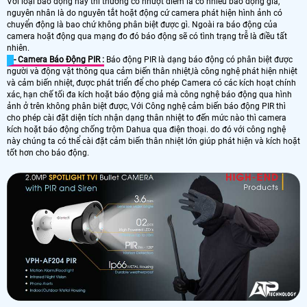
Với loại báo động này thì thường có nhượt điểm là có nhiều báo động giả,
nguyên nhân là do nguyên tắt hoặt động cứ camera phát hiện hình ảnh có
chuyển động là bao chứ không phân biệt được gì. Ngoài ra báo động của
camera hoặt động qua mạng đo đó báo động sẽ có tình trạng trễ là điều tất
nhiên.
- Camera Báo Động PIR :
Báo động PIR là dạng báo động có phân biệt được
người và động vật thông qua cảm biến thân nhiệt,là công nghệ phát hiện nhiệt
và cảm biến nhiệt, được phát triển để cho phép Camera có các kích hoạt chính
xác, hạn chế tối đa kích hoặt báo động giả mà công nghệ báo động qua hình
ảnh ở trên không phân biệt được, Với Công nghệ cảm biến báo động PIR thì
cho phép cài đặt diện tích nhận dạng thân nhiệt to đến mức nào thì camera
kích hoặt báo động chống trộm Dahua qua điện thoại. do đó với công nghệ
này chúng ta có thể cài đặt cảm biến thân nhiệt lớn giúp phát hiện và kích hoặt
tốt hơn cho báo động.