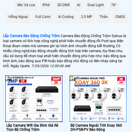
Mic Và Loa
IP66
3D DNR
AI
Dual Light
78°
📶 Lắp 1 Camera Wifi Ip Ebitcam
Hồng Ngoại
Full Color
AI Coding
2.0 MP
Thân
CMOS
1.600.000 VNĐ
Lắp Camera Ip Wifi EBO2
🔗 Lắp Chống Trộm Dahua Hikvision
Lắp Camera Báo Động Chống Trộm
Camera Báo Động Chống Trộm Dahua là
loại camera có tích hợp công nghệ phát hiện chuyển động rồi Post qua điện
8.800,000 VNĐ
Camera Chống Trộm Dahua Chuyên Đêm
thoại đoạn video mà camera ghi lại hình ảnh chuyển động bất thường, Có
nhiều công nghệ báo động chuyển động tích hợp trên camera, tùy theo nhu
🔥 4 Camera Chống Trộm Dahua Giá Rẻ
cầu sử dụng để chọn loại phát hiện chuyển động phù hợp như: báo động qua
hình ảnh, báo động qua PIR hoặc báo động chủ động có đèn nháy sáng tại
5.000.000 VNĐ
Lắp Bộ Camera Chống Trộm Dahua Giá Rẻ
chỗ. Ngày Upate:
7/29/2026 12:00:00 AM
19569
4
🖥 Camera chống trộm Dahua hầu như loại camera nào cũng có khả năng
chống trộm Dahua , tuy nhiên với những loại camera chống trộm Dahua
không chuyên dụng thì có thể sẽ có những báo động giả khi không có
người, trên đây là những camera có báo động chống trộm Dahua với chức
năng thông mình có nhiều ưu điểm và có thể cấu hình để hạn chế tối đa
báo động giả.
🎁 Có thể nói
lắp camera có báo động chống trộm
là giải pháp để nâng cao
chất lượng cuộc sống. tuy nhiên camera báo động chống trộm Dahua thì sẽ
không hoàn hảo bằng 1 bộ báo động chống trộm Dahua chuyên nghiệp, vì
Lắp Camera Wifi Gia Đình Giá Rẻ
Bộ Camera Ngoài Trời Xoay 360
camera báo động chống trộm Dahua sẽ có độ trể đáng kể khoảng 2- 3 phút
Trọn Bộ Chống Trộm
DH-P5B-PV Báo Động