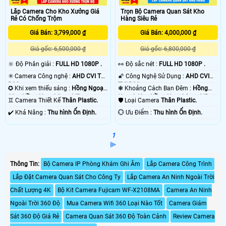
Lắp Camera Cho Kho Xưởng Giá
Trọn Bộ Camera Quan Sát Kho
Rẻ Có Chống Trộm
Hàng Siêu Rẻ
Giá Bán: 3,799,000 ₫
Giá Bán: 4,000,000 ₫
Giá gốc: 6,500,000 ₫
Giá gốc: 6,800,000 ₫
🔆 Độ Phân giải :
FULL HD 1080P .
️👀 Độ sắc nét :
FULL HD 1080P .
✳️ Camera Công nghệ :
AHD CVI TVI
🌠 Công Nghệ Sử Dụng :
AHD CVI
BCS.
TVI BCS.
✪ Khi xem thiếu sáng :
Hồng Ngoại
❃ Khoảng Cách Ban Đêm :
Hồng
30m Hồng Ngoại Smart IR.
Ngoại 40m Hồng Ngoại Smart IR.
♊ Camera Thiết Kế
Thân Plastic.
🛡 Loại Camera
Thân Plastic.
️✔️ Khả Năng :
Thu hình Ổn Định.
️💮 Ưu Điểm :
Thu hình Ổn Định.
1
⫸
Thông Tin:
Bộ Camera IP Phòng Khám Ghi Âm
Lắp Camera Công Trình
Lắp Đặt Camera Quan Sát Cho Công Ty
Lắp Camera An Ninh Ngoài Trời
Chất Lượng 4K
Bộ Kit Camera Fujicam WF-X2108MA
Camera An Ninh
Ngoài Trời 360 Độ
Mua Camera Wifi 360 Loại Nào Tốt
Camera Giám
Sát 360 Độ Giá Rẻ
Camera Quan Sát 360 Độ Toàn Cảnh
Review Camera