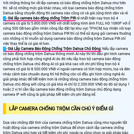
Với những thông tin về lắp camera có báo động chống trộm Dahua như trên
thì sẽ có những mức giá khác nhau, với loại camera báo động chống trộm
Dahua bằng chuyển động thì camera nào cũng có và giá cũng bình dân và rẻ.
- Giá lắp camera báo động chống Trộm PIR
rẻ nhất hiện nay trọn bộ 4
camera có giá từ 5.800.000 VNĐ với chất lượng hình ảnh FULL HD 1080P với ổ
cứng 500 GB bao gồm nhân công lắp đặt tại khu vực TPHCM, tuy nhiện với loại
camera báo động chống trộm Dahua PIR thì có thể sử dụng gói camera thường
còn những vị trí muốn sử dụng camera báo động chống trộm Dahua PIR chỉ
việc thay thế là có giá rẻ hơn.
- Giá Lắp Camera Báo Động Chống Trộm Dahua Chủ Động:
Nếu lắp camera
có báo động chống trộm Dahua thông minh AI này thì thì đầu ghi hình camera
cũng phải tích hợp công nghệ AI do đó nêu lắp trọn bộ camera báo động
chống trộm Dahua chủ động AI có giá khá cao với chi phí tổng trọn bộ 4
camera có giá từ 8.500.000 VNĐ vì ngoài camera có tích hợp micro, loa và đèn
nháy cảnh báo chuyên dụng thì hệ thống còn có đầu ghi hình công nghệ AI.
giải pháp khác để tiết kiệm hơn là những dòng camera báo động chống trộm
Dahua chủ động wifi cũng có giá khá rẻ chỉ từ 2.200.000 VNĐ do đó sử dụng 1
hoặc 2 vị trí cần lắp camera báo động chống trộm Dahua chủ động dạng
camera IP wifi cũng là giải pháp tiết kiệm chi phí đáng kể.
LẮP CAMERA CHỐNG TRỘM CẦN CHÚ Ý ĐIỂM GÌ
Dựa vào những đặt tính của camera chống trộm Dahua cũng như nguyên tắt
hoặt động của camera chống trộm Dahua để chọn cách lắp camera chống
trộm Dahua phù hợp và tiết kiệm chi phí, ngoài ra cũng chọn ra giải pháp bảo