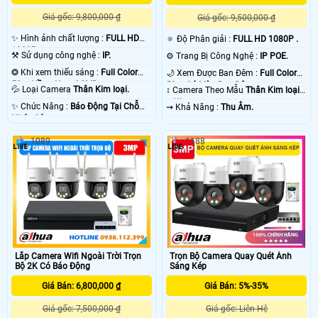
Giá gốc: 9,800,000 ₫
Giá gốc: 9,500,000 ₫
✨ Hình ảnh chất lượng :
FULL HD
🔅 Độ Phân giải :
FULL HD 1080P .
1080P .
⚒ Sử dụng công nghệ :
IP.
⚙ Trang Bị Công Nghệ :
IP POE.
❂ Khi xem thiếu sáng :
Full Color
🌙 Xem Được Ban Đêm :
Full Color
50m Hồng Ngoại SMD.
50m Có Màu Ban Ðêm.
💦 Loại Camera
Thân Kim loại.
↕️ Camera Theo Mẫu
Thân Kim loại
+ Nhựa.
️✨ Chức Năng :
Báo Động Tại Chỗ
️⇝ Khả Năng :
Thu Âm.
Nháy Sáng.
1089
1188
Lắp Camera Wifi Ngoài Trời Trọn
Trọn Bộ Camera Quay Quét Ánh
Bộ 2K Có Báo Động
Sáng Kép
Giá Bán: 6,800,000 ₫
Giá Bán: 5%-35%
Giá gốc: 7,500,000 ₫
Giá gốc: Liên Hệ