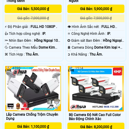
Thông Minh
Người
Giá Bán: 5,500,000 ₫
Giá Bán: 5,900,000 ₫
Giá gốc: 7,000,000 ₫
Giá gốc: 7,500,000 ₫
️⚡ Độ Phân giải :
FULL HD 1080P .
👁 Hình Ảnh Sắc nét :
FULL HD
1080P .
👍 Tích hợp công nghệ :
IP.
⚛️ Công Nghệ Hình Ảnh :
IP.
🔦 Nhìn Ban Đêm :
Hồng Ngoại 10m
✪ Giám sát Ban Đêm :
Hồng Ngoại
Hồng Ngoại SMD.
10m Hồng Ngoại SMD.
💦 Camera Theo Mẫu
Dome Kim
🐜 Camera Dòng
Dome Kim loại +
loại + Nhựa.
Nhựa.
️⌘ Tích Hợp :
Thu Âm.
️➲ Khả Năng :
Thu Âm.
3720
1514
Lắp Camera Chống Trộm Chuyên
Bộ Camera Độ Nét Cao Full Color
Dụng
Báo Động Chính Xác
Giá Bán: 1,100,000 ₫
Giá Bán: 8,200,000 ₫