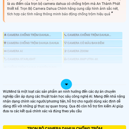
là ưu điểm của trọn bộ camera dahua có chống trộm mà An Thành Phát
thiết kế. Trọn Bộ Camera Dahua Chính hãng cung cấp hình ảnh sắc nét,
tích hợp các tính năng thông minh báo động chống trộm hiệu quả
🔔 CAMERA CHỐNG TRỘM DAHUA
📞 CAMERA CHỐNG TRỘM DAHUA
KBVISION
HIKVISION
🛡 CAMERA CHỐNG TRỘM DAHUA DAHUA
💡 CAMERA CÓ MÀU BAN ĐÊM
💤 CAMERA AI
🔭 CAMERA ZOOM
🏷 CAMERA STARLIGHT
👍 CAMERA 8MP UTRA 4K
🎎 CHỐNG TRỘM DAHUA CHUYÊN DỤNG
📸 LẮP CAMERA CÓ BÁO ĐỘNG CHỐNG TRỘM
WizMind là một loạt các sản phẩm an ninh hướng đến các dự án chuyên
nghiệp cần áp dụng các thuật toán học sâu công nghệ AI. Mang đến khả năng
LOẠI CAMERA IP
nhận dạng chính xác người/phương tiện, hỗ trợ cho người dùng xác định dễ
dàng đối với những gì thực sự quan trọng. Qua đó còn hỗ trợ tìm kiếm AI giúp
GIÁ LẮP CAMERA
đưa ra các kết quả chính xác và đúng theo yêu cầu
🌐 Bộ 4 Camera Chống Trộm
6.800.000 VNĐ
Lắp Camera Chống Trộm Dahua PIR
TRỌN BỘ CAMERA DAHUA CHỐNG TRỘM