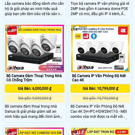
Lắp camera báo động dành cho căn
Trọn bộ camera IP văn phòng giá rẻ
hộ là giải pháp an ninh hiệu quả
2MP bao gồm 4 camera dome POE
giúp bạn yên tâm bảo vệ tài sản và
2MP có mic, đầu ghi IP 4 kênh, ổ
người thân. Bộ camera có độ phân
cứng 500GB và switch POE – tất cả
giải 4MP cho hình ảnh rõ nét tích
chỉ với 4.950.000đ. Hình ảnh sắc
1282
5945
hợp công nghệ phát hiện người
nét, thu âm rõ, dễ lắp đặt, xem từ xa
thông minh hồng ngoại có màu ban
qua điện thoại, phù hợp giám sát
đêm lên đến 30m và chức năng
24/7 hiệu quả, tiết kiệm chi phí.
đàm thoại 2 chiều tiện lợi. Với mức
giá rẻ, đây là lựa chọn tối ưu cho các
gia đình muốn nâng cao an ninh tiết
kiệm chi phí.
Bộ Camera Đàm Thoại Trong Nhà
Bộ Camera IP Văn Phòng Độ Nét
Có Chống Trộm
Cao 4K
Giá Bán: 6,000,000 ₫
Giá Bán: 10,799,000 ₫
Giá gốc: 9,300,000 ₫
Giá gốc: 13,790,000 ₫
Bộ camera đàm thoại trong nhà
Bộ Camera IP Văn Phòng Độ Nét
Dahua là giải pháp giám sát an
Cao 4K DH-IPC-HDW2841T-S - Một
ninh hiệu quả mang đến hình ảnh
combo vừa mới được ra mắt với
sắc nét với độ phân giải 2MP cho
chất lượng hình ảnh lên đến 4K, hỗ
khả năng nhận diện chi tiết trong
trợ khả năng giám sát hình ảnh ban
799
4393
mọi vấn đề. Được thiết kế dạng
đêm toàn điện, tích hợp micro hỗ trợ