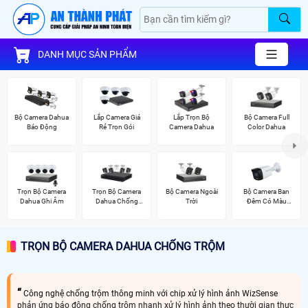
DANH MỤC SẢN PHẨM
Bộ Camera Dahua
Lắp Camera Giá
Lắp Trọn Bộ
Bộ Camera Full
Báo Động
Rẻ Trọn Gói
Camera Dahua
Color Dahua
Trọn Bộ Camera
Trọn Bộ Camera
Bộ Camera Ngoài
Bộ Camera Ban
Dahua Ghi Âm
Dahua Chống
Trời
Đêm Có Màu
Trộm
Kbvision
TRỌN BỘ CAMERA DAHUA CHỐNG TRỘM
Công nghệ chống trộm thông minh với chip xử lý hình ảnh WizSense
phản ứng báo động chống trộm nhanh xử lý hình ảnh theo thười gian thực