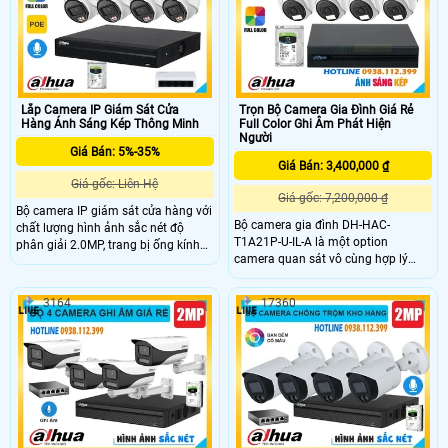
tích hợp mic thu âm, phát hiện
ánh sáng kép thông minh phát hiện
chuyển động – con người, lưu trữ
người sáng đèn đảm bảo an ninh
thẻ nhớ tới 512GB, kết nối Wi-Fi 6
ban đêm hiệu quả
mạnh mẽ, phù hợp lắp đặt gia đình
Lắp Camera IP Giám Sát Cửa
Trọn Bộ Camera Gia Đình Giá Rẻ
Hàng Ánh Sáng Kép Thông Minh
Full Color Ghi Âm Phát Hiện
Người
Giá Bán: 5%-35%
Giá Bán: 3,400,000 ₫
Giá gốc: Liên Hệ
Giá gốc: 7,200,000 ₫
Bộ camera IP giám sát cửa hàng với
Bộ camera gia đình DH-HAC-
chất lượng hình ảnh sắc nét độ
T1A21P-U-IL-A là một option
phân giải 2.0MP, trang bị ống kính
camera quan sát vô cùng hợp lý
cố định 2. 8mm với góc nhìn rộng
dành cho bạn với công nghệ ánh
105°, cùng với khả năng chiếu sáng
sáng kép thông minh, mang lại hình
kép thông minh, giúp giám sát mọi
3164
17360
ảnh sắc nét cả ngày lẫn đêm.
hoạt động trong cửa hàng cả ban
Camera hỗ trợ 4 chế độ kết nối
ngày lẫn ban đêm một cách rõ nét.
CVI/TVI/AHD/Analog, trang bị ống
kính cố định 2. 8mm, góc quan sát
rộng 100 độ bao quát tốt các không
gian giám sát