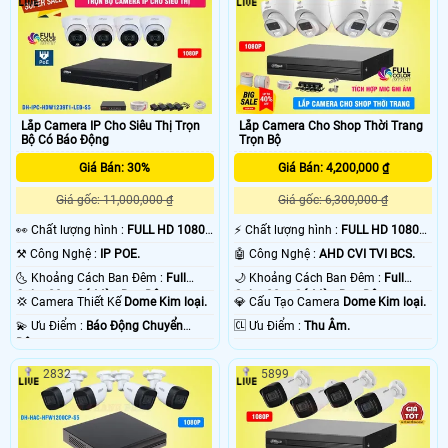
Lắp Camera IP Cho Siêu Thị Trọn
Lắp Camera Cho Shop Thời Trang
Bộ Có Báo Động
Trọn Bộ
Giá Bán: 30%
Giá Bán: 4,200,000 ₫
Giá gốc: 11,000,000 ₫
Giá gốc: 6,300,000 ₫
️👀 Chất lượng hình :
FULL HD 1080P
️⚡ Chất lượng hình :
FULL HD 1080P
.
.
⚒ Công Nghệ :
IP POE.
🤖️ Công Nghệ :
AHD CVI TVI BCS.
🌜 Khoảng Cách Ban Đêm :
Full
🌙 Khoảng Cách Ban Đêm :
Full
Color 20m Có Màu Ban Ðêm.
Color 20m Có Màu Ban Ðêm.
💢 Camera Thiết Kế
Dome Kim loại.
💎 Cấu Tạo Camera
Dome Kim loại.
️💫 Ưu Điểm :
Báo Động Chuyển
️🆑 Ưu Điểm :
Thu Âm.
Động.
2832
5899