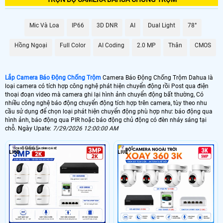
📶 Lắp 1 Camera Wifi Ip Ebitcam
Mic Và Loa
IP66
3D DNR
AI
Dual Light
78°
1.600.000 VNĐ
Lắp Camera Ip Wifi EBO2
Hồng Ngoại
Full Color
AI Coding
2.0 MP
Thân
CMOS
🔗 Lắp Chống Trộm Dahua Hikvision
8.800,000 VNĐ
Camera Chống Trộm Dahua Chuyên Đêm
Lắp Camera Báo Động Chống Trộm
Camera Báo Động Chống Trộm Dahua là
loại camera có tích hợp công nghệ phát hiện chuyển động rồi Post qua điện
🔥 4 Camera Chống Trộm Dahua Giá Rẻ
thoại đoạn video mà camera ghi lại hình ảnh chuyển động bất thường, Có
nhiều công nghệ báo động chuyển động tích hợp trên camera, tùy theo nhu
5.000.000 VNĐ
Lắp Bộ Camera Chống Trộm Dahua Giá Rẻ
cầu sử dụng để chọn loại phát hiện chuyển động phù hợp như: báo động qua
hình ảnh, báo động qua PIR hoặc báo động chủ động có đèn nháy sáng tại
chỗ. Ngày Upate:
7/29/2026 12:00:00 AM
🖥 Camera chống trộm Dahua hầu như loại camera nào cũng có khả năng
chống trộm Dahua , tuy nhiên với những loại camera chống trộm Dahua
19565
4
không chuyên dụng thì có thể sẽ có những báo động giả khi không có
người, trên đây là những camera có báo động chống trộm Dahua với chức
năng thông mình có nhiều ưu điểm và có thể cấu hình để hạn chế tối đa
báo động giả.
🎁 Có thể nói
lắp camera có báo động chống trộm
là giải pháp để nâng cao
chất lượng cuộc sống. tuy nhiên camera báo động chống trộm Dahua thì sẽ
không hoàn hảo bằng 1 bộ báo động chống trộm Dahua chuyên nghiệp, vì
camera báo động chống trộm Dahua sẽ có độ trể đáng kể khoảng 2- 3 phút