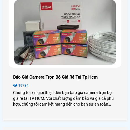
Báo Giá Camera Trọn Bộ Giá Rẻ Tại Tp Hcm
19734
Chúng tôi xin giới thiệu đến bạn báo giá camera trọn bộ
giá rẻ tại TP HCM. Với chất lượng đảm bảo và giá cả phù
hợp, chúng tôi cam kết mang đến cho bạn sự an toàn
tuyệt đối. Trọn bộ camera gồm các thiết bị như camera
quan sát, đầu ghi hình, cáp, công tắc điện. Bằng việc sử
dụng công nghệ hiện đại, hình ảnh đạt độ nét cao và có
thể giám sát từ xa qua điện thoại di động