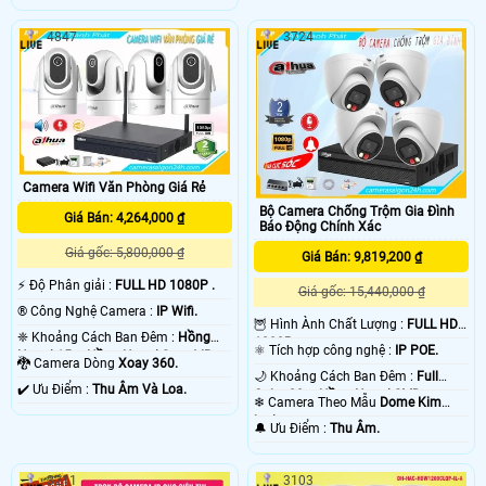
4847
3724
Camera Wifi Văn Phòng Giá Rẻ
Bộ Camera Chống Trộm Gia Đình
Giá Bán: 4,264,000 ₫
Báo Động Chính Xác
Giá gốc: 5,800,000 ₫
Giá Bán: 9,819,200 ₫
️⚡ Độ Phân giải :
FULL HD 1080P .
Giá gốc: 15,440,000 ₫
®️ Công Nghệ Camera :
IP Wifi.
🦉 Hình Ành Chất Lượng :
FULL HD
❈ Khoảng Cách Ban Đêm :
Hồng
1080P .
⚛️ Tích hợp công nghệ :
IP POE.
Ngoại 15m Hồng Ngoại Smart IR.
🐉️ Camera Dòng
Xoay 360.
🌙 Khoảng Cách Ban Đêm :
Full
️✔️ Ưu Điểm :
Thu Âm Và Loa.
Color 20m Hồng Ngoại SMD.
❄ Camera Theo Mẫu
Dome Kim
loại.
️🔔 Ưu Điểm :
Thu Âm.
3211
3103