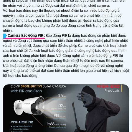
động là sẽ push 1 tin nhắn qua điện thoại có cài đặt phần mềm xem camera,
tin nhắn với chuôn nhỏ và được cài đặt mặt định trên chiết camera.
Với loại báo động này thì thường có nhượt điểm là có nhiều báo động giả,
nguyên nhân là do nguyên tắt hoặt động cứ camera phát hiện hình ảnh có
chuyển động là bao chứ không phân biệt được gì. Ngoài ra báo động của
camera hoặt động qua mạng đo đó báo động sẽ có tình trạng trễ là điều tất
nhiên.
- Camera Báo Động PIR :
Báo động PIR là dạng báo động có phân biệt được
người và động vật thông qua cảm biến thân nhiệt,là công nghệ phát hiện nhiệt
và cảm biến nhiệt, được phát triển để cho phép Camera có các kích hoạt chính
xác, hạn chế tối đa kích hoặt báo động giả mà công nghệ báo động qua hình
ảnh ở trên không phân biệt được, Với Công nghệ cảm biến báo động PIR thì
cho phép cài đặt diện tích nhận dạng thân nhiệt to đến mức nào thì camera
kích hoặt báo động chống trộm Dahua qua điện thoại. do đó với công nghệ
này chúng ta có thể cài đặt cảm biến thân nhiệt lớn giúp phát hiện và kích hoặt
tốt hơn cho báo động.