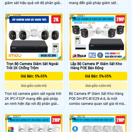
giám sát hiệu quả với độ phân giải
mang đến giải pháp giám sát
3MP cho hình ảnh sắc nét, độ chi
chuyên nghiệp với cảm biến
tiết cao. Nổi bật với công nghệ ánh
STARVIS™ CMOS 1/2.8 độ phân giải
1425
3881
sáng kép thông minh IR và Warm
5MP, cho hình ảnh sắc nét. Camera
Light, hỗ trợ tầm nhìn ban đêm đến
hỗ trợ quay quét 360°, đàm thoại 2
30m cùng ba chế độ quan sát: hồng
chiều, cảnh báo chủ động bằng loa
ngoại, ánh sáng trắng và thông
và đèn. Công nghệ SMD 3.0, Human
minh, đồng thời hỗ trợ phát hiện con
Detection, IP66 giúp hoạt động ổn
người và phương tiện.
định ngoài trời, phù hợp cho sân
vận động và khu vực rộng lớn.
Trọn Bộ Camera Giám Sát Ngoài
Lắp Bộ Camera IP Giám Sát Kho
Trời 2K Chống Trộm
Hàng POE Báo Động
Giá Bán: 5%-35%
Giá Bán: 5%-35%
Giá gốc: Liên Hệ
Giá gốc: Liên Hệ
Trọn bộ camera giám sát ngoài trời
Bộ Camera IP Giám Sát Kho Hàng
2K IPC-F32P mang đến giải pháp
POE DH-IPC-B1E29-A-IL là một
an ninh hiện đại với độ phân giải
combo camera quan sát giá rẻ mà
3MP sắc nét, cảm biến CMOS tiên
chất lượng, cung cấp hình ảnh giám
tiến và ống kính 2.8mm góc rộng
sát sắc nét với độ phân giải 2.0MP,
3007
3616
100°. Hỗ trợ H.265, chế độ ngày
camera còn hỗ trợ thêm mic giúp
đêm, HDR chống ngược sáng và
ghi âm rõ ràng, chân thực. Ngoài ra
tầm nhìn hồng ngoại 30m. Camera
camera còn mang lại công nghệ