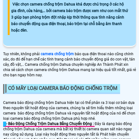
Việc chọn camera chống trộm Dahua khá được chú trọng ở các hộ
gia đình, cửa hàng,… bởi camera báo trộm được xem như con mắt thứ
3 giúp bạn phòng trộm đột nhập kịp thời thông qua tính năng cảnh
báo chuyển động qua điện thoại, báo trộm tại chỗ bằng âm thanh
hoặc đèn.
Tuy nhiên, không phải
camera chống trộm
báo qua điện thoai nào cũng chính
xác, do đó để hạn chế các tính trang cảnh báo chuyển động giả do con vật, tán
cây, đồ vật,… Camera chống trộm Dahua chuyên nghiệp An Thành Phát xin
chia sẻ cách chọn camera chống trộm Dahua mang lại hiệu quả tốt nhất, giá rẻ
cho bạn ngay hôm nay.
CÓ MÂY LOẠI CAMERA BÁO ĐỘNG CHỐNG TRỘM
Camera báo động chống trộm Dahua hiện tại có thể phân ra 3 loại cơ bản dựa
theo nguyên tắt hoặt động của camera, chúng ta sẽ tìm hiểu thêm những loại
camera báo động chống trộm Dahua và nguyên tắt hoặt động của nó để chọn
loại camera báo động chống trộm Dahua phù hợp nhé.
- Báo Động Chống Trộm Dahua Bằng Chuyển Động :
Đây là dạng báo động
chống trộm Dahua của camera mà bất kỳ thiết bị camera quan sát nào ngay
nay cũng sử dụng. Loại này hoặt động theo nguyên tắt là Phát hiện chuyển