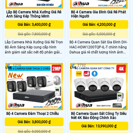
Lắp Bộ Camera Nhà Xưởng Giá Rẻ
Bộ 4 Camera Gia Đình Giá Rẻ Phát
Ánh Sáng Kép Thông Minh
Hiện Người
Giá Bán: 3,400,000 ₫
Giá Bán: 4,200,000 ₫
Giá gốc: 7,800,000 ₫
Giá gốc: 5,500,000 ₫
Lắp Camera Nhà Xưởng Giá Rẻ Trọn
Bộ 4 Camera Quan Sát Gia Đình DH-
Bộ Ánh Sáng Kép cung cấp hình
HAC-HDW1200TQP-IL-T chính hãng
ảnh giám sát sắc nét độ phân giải
Dahua giá rẻ chất lượng hình ảnh
Full HD 1080P, camera tích hợp
2MP FULL HD 1080P bảo vệ an ninh
micro hỗ trợ ghi âm thanh rõ ràng
hiệu quả sắc nét, tích hợp công
1210
2732
và đặc biệt hơn là công nghệ ánh
nghệ hồng ngoại ban đêm FULL
sáng kép thông minh. Với tầm xa
COLOR có màu lên đến 30m quan
đèn led trắng: 20m, tầm xa hồng
sát từ xa qua điện thoại máy tính,
ngoại 30m, camera sẽ ghi lại toàn
phù hợp lắp đặt cho mọi gia đình.
bộ nhà xưởng có màu sắc sinh
động và đảm bảo an ninh tối ưu
Bộ 4 Camera Đàm Thoại 2 Chiều
Bộ Camera Quan Sát Công Ty Siêu
Nét 4K Báo Động Chính Xác
Giá Bán: 3,800,000 ₫
Giá Bán: 13,990,000 ₫
Giá gốc: 5,000,000 ₫