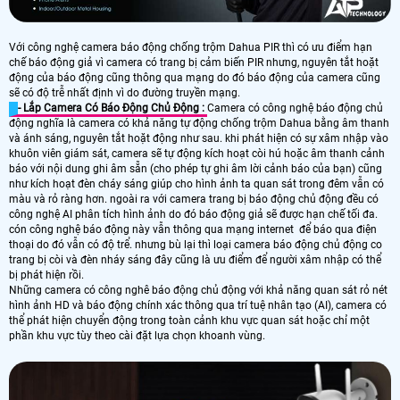
Với công nghệ camera báo động chống trộm Dahua PIR thì có ưu điểm hạn
chế báo động giả vì camera có trang bị cảm biến PIR nhưng, nguyên tắt hoặt
động của báo động cũng thông qua mạng do đó báo động của camera cũng
sẽ có độ trễ nhất định vì do đường truyền mạng.
- Lắp Camera Có Báo Động Chủ Động :
Camera có công nghệ báo động chủ
động nghĩa là camera có khả năng tự động chống trộm Dahua bằng âm thanh
và ánh sáng, nguyên tắt hoặt động như sau. khi phát hiện có sự xâm nhập vào
khuôn viên giám sát, camera sẽ tự động kích hoạt còi hú hoặc âm thanh cảnh
báo với nội dung ghi âm sẵn (cho phép tự ghi âm lời cảnh báo của bạn) cũng
như kích hoạt đèn cháy sáng giúp cho hình ảnh ta quan sát trong đêm vẫn có
màu và rỏ ràng hơn. ngoài ra với camera trang bị báo động chủ động đều có
công nghệ AI phân tích hình ảnh do đó báo động giả sẽ được hạn chế tối đa.
cón công nghệ báo động này vẫn thông qua mạng internet để báo qua điện
thoại do đó vẫn có độ trể. nhưng bù lại thì loại camera báo động chủ động co
trang bị còi và đèn nháy sáng đây cũng là ưu điểm để người xâm nhập có thể
bị phát hiện rồi.
Những camera có công nghê báo động chủ động với khả năng quan sát rỏ nét
hình ảnh HD và báo động chính xác thông qua trí tuệ nhân tạo (AI), camera có
thể phát hiện chuyển động trong toàn cảnh khu vực quan sát hoặc chỉ một
phần khu vực tùy theo cài đặt lựa chọn khoanh vùng.