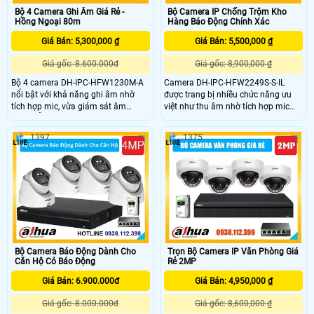
Bộ 4 Camera Ghi Âm Giá Rẻ -
Bộ Camera IP Chống Trộm Kho
Hồng Ngoại 80m
Hàng Báo Động Chính Xác
Giá Bán: 5,300,000 ₫
Giá Bán: 5,500,000 ₫
Giá gốc: 8.600.000đ
Giá gốc: 8,900,000 ₫
Bộ 4 camera DH-IPC-HFW1230M-A
Camera DH-IPC-HFW2249S-S-IL
nổi bật với khả năng ghi âm nhờ
được trang bị nhiều chức năng ưu
tích hợp mic, vừa giám sát âm
việt như thu âm nhờ tích hợp mic
thanh lẫn hình ảnh. Với độ phân
trên camera, đèn trợ sáng full color
giải 2MP hình ảnh sắc nét hồng
30m giúp quản lý kho hàng dễ dàng
1397
1375
ngoại 80m, chuẩn nén H.265+ và
và hiệu quả hơn. Ngoài ra camera
tính năng phát hiện con người
DH-IPC-HFW2249S-S-IL còn sở hữu
thông minh, camera đảm bảo chất
khả năng chống trộm với cảm biến
lượng hình ảnh vượt trội
thông minh, ngăn chặn mọi sự xâm
nhập trái phép đến kho hàng của
bạn.
Bộ Camera Báo Động Dành Cho
Trọn Bộ Camera IP Văn Phòng Giá
Căn Hộ Có Báo Động
Rẻ 2MP
Giá Bán: 6.900.000đ
Giá Bán: 4,950,000 ₫
Giá gốc: 8.000.000đ
Giá gốc: 8,600,000 ₫