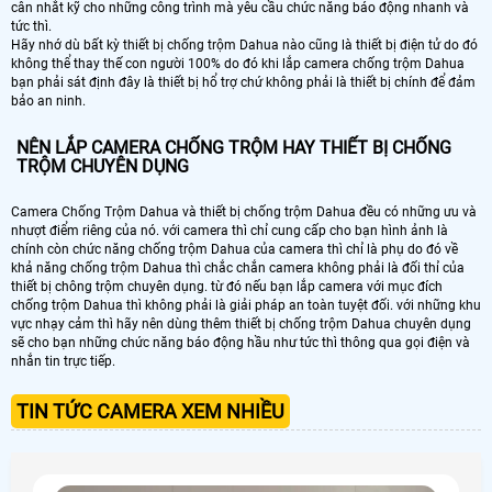
cân nhắt kỹ cho những công trình mà yêu cầu chức năng báo động nhanh và
tức thì.
Hãy nhớ dù bất kỳ thiết bị chống trộm Dahua nào cũng là thiết bị điện tử do đó
không thể thay thế con người 100% do đó khi lắp camera chống trộm Dahua
bạn phải sát định đây là thiết bị hổ trợ chứ không phải là thiết bị chính để đảm
bảo an ninh.
NÊN LẮP CAMERA CHỐNG TRỘM HAY THIẾT BỊ CHỐNG
TRỘM CHUYÊN DỤNG
Camera Chống Trộm Dahua và thiết bị chống trộm Dahua đều có những ưu và
nhượt điểm riêng của nó. với camera thì chỉ cung cấp cho bạn hình ảnh là
chính còn chức năng chống trộm Dahua của camera thì chỉ là phụ do đó về
khả năng chống trộm Dahua thì chắc chắn camera không phải là đối thỉ của
thiết bị chông trộm chuyên dụng. từ đó nếu bạn lắp camera với mục đích
chống trộm Dahua thì không phải là giải pháp an toàn tuyệt đối. với những khu
vực nhạy cảm thì hãy nên dùng thêm thiết bị chống trộm Dahua chuyên dụng
sẽ cho bạn những chức năng báo động hầu như tức thì thông qua gọi điện và
nhắn tin trực tiếp.
TIN TỨC CAMERA XEM NHIỀU