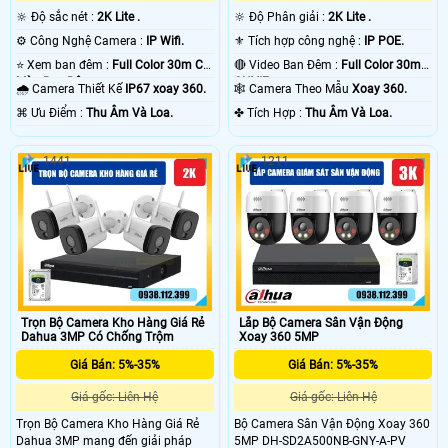
🔆 Độ sắc nét :
2K Lite .
🔆 Độ Phân giải :
2K Lite .
⚙ Công Nghệ Camera :
IP Wifi.
⚜️ Tích hợp công nghệ :
IP POE.
⭐ Xem ban đêm :
Full Color 30m Có
🔴 Video Ban Đêm :
Full Color 30m
Màu Ban Ðêm.
ONVIF.
🌧️ Camera Thiết Kế
IP67 xoay 360.
🕸️ Camera Theo Mẫu
Xoay 360.
️⌘ Ưu Điểm :
Thu Âm Và Loa.
️✤ Tích Hợp :
Thu Âm Và Loa.
1441
1211
Trọn Bộ Camera Kho Hàng Giá Rẻ
Lắp Bộ Camera Sân Vận Động
Dahua 3MP Có Chống Trộm
Xoay 360 5MP
Giá Bán: 5%-35%
Giá Bán: 5%-35%
Giá gốc: Liên Hệ
Giá gốc: Liên Hệ
Trọn Bộ Camera Kho Hàng Giá Rẻ
Bộ Camera Sân Vận Động Xoay 360
Dahua 3MP mang đến giải pháp
5MP DH-SD2A500NB-GNY-A-PV