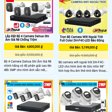
dome không chỉ tạo nên vẻ ngoài
ghi âm và trang bị nhiều công nghệ
bên ngoài mà vẫn giúp che giấu góc
thông minh giúp đảm bảo an ninh
quay, phù hợp lắp đặt trong nhà.
cho văn phòng của bạn một cách
Trọn bộ được tích hợp đầy đủ các
tốt nhất.
tính năng ưu việt nâng cao hiệu quả
giám sát và bảo vệ tài sản.
Lắp Đặt Bộ 4 Camera Dahua Ghi
Trọn Bộ Camera Wifi Ngoài Trời
Âm Giá Rẻ Chống Trộm
Full Color DH-F4C-LED Báo Động
Giá Bán: 4,800,000 ₫
Giá Bán: 5,199,000 ₫
Giá gốc: 5,900,000 ₫
Giá gốc: 9,565,000 ₫
Bộ 4 Camera Dahua Ghi Âm Giá Rẻ
Bộ camera wifi ngoài trời DH-F4C-
chính hãng có độ phân giải cao lên
LED cho hình ảnh 4k Góc nhìn 98°
đến 3MP cho hình ảnh sắc nét,
tích hợp thu âm thẻ nhớ đàm thoại
trung thực. Camera tích hợp micro
2 chiều thương hiệu Dahua là một
ghi âm, hỗ trợ hồng ngoại ban đêm
ctiết kiệm dành cho bạn trong việc
3053
1304
30m và công nghệ full color quan
đầu tư các giải pháp giám sát và
sát rõ ràng cả trong bóng tối. Ngoài
bảo vệ an ninh
ra, bộ camera còn có tính năng phát
hiện thông minh, tăng cường giám
sát an ninh hiệu quả.