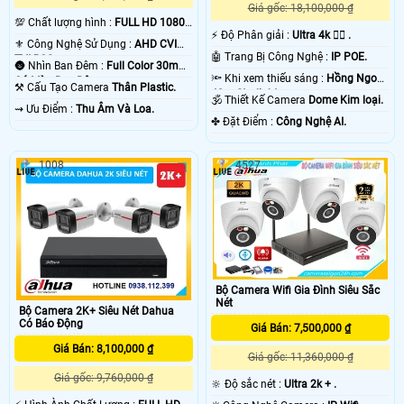
Giá gốc: 18,100,000 ₫
💯 Chất lượng hình :
FULL HD 1080P
️⚡ Độ Phân giải :
Ultra 4k 👍🏾 .
.
⚜️ Công Nghệ Sử Dụng :
AHD CVI
🤖️ Trang Bị Công Nghệ :
IP POE.
TVI BCS.
🌚 Nhìn Ban Đêm :
Full Color 30m
🔦 Khi xem thiếu sáng :
Hồng Ngoại
Có Màu Ban Ðêm.
⚒ Cấu Tạo Camera
Thân Plastic.
40m Starlight.
🕉️ Thiết Kế Camera
Dome Kim loại.
️⇝ Ưu Điểm :
Thu Âm Và Loa.
️✤ Đặt Điểm :
Công Nghệ AI.
1008
4527
Bộ Camera Wifi Gia Đình Siêu Sắc
Nét
Bộ Camera 2K+ Siêu Nét Dahua
Có Báo Động
Giá Bán: 7,500,000 ₫
Giá Bán: 8,100,000 ₫
Giá gốc: 11,360,000 ₫
Giá gốc: 9,760,000 ₫
🔆 Độ sắc nét :
Ultra 2k + .