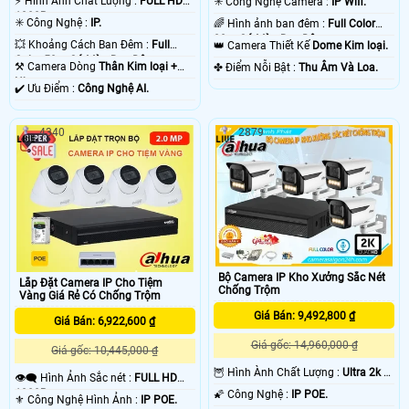
️⚡ Hình Ành Chất Lượng :
FULL HD
✳️ Công Nghệ Camera :
IP Wifi.
1080P .
✳️ Công Nghệ :
IP.
🌈 Hình ảnh ban đêm :
Full Color
30m Có Màu Ban Ðêm.
💥 Khoảng Cách Ban Đêm :
Full
👑 Camera Thiết Kế
Dome Kim loại.
Color 50m Có Màu Ban Ðêm.
⚒ Camera Dòng
Thân Kim loại +
️✤ Điểm Nỗi Bật :
Thu Âm Và Loa.
Nhựa.
️✔️ Ưu Điểm :
Công Nghệ AI.
4340
2879
Bộ Camera IP Kho Xưởng Sắc Nét
Lắp Đặt Camera IP Cho Tiệm
Chống Trộm
Vàng Giá Rẻ Có Chống Trộm
Giá Bán: 9,492,800 ₫
Giá Bán: 6,922,600 ₫
Giá gốc: 14,960,000 ₫
Giá gốc: 10,445,000 ₫
🦉 Hình Ành Chất Lượng :
Ultra 2k +
👁️‍🗨 Hình Ảnh Sắc nét :
FULL HD
.
1080P .
🌠 Công Nghệ :
IP POE.
⚜️ Công Nghệ Hình Ảnh :
IP POE.