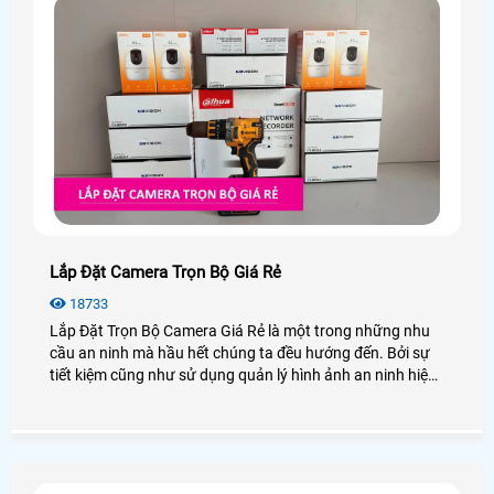
Lắp Đặt Camera Trọn Bộ Giá Rẻ
18733
Lắp Đặt Trọn Bộ Camera Giá Rẻ là một trong những nhu
cầu an ninh mà hầu hết chúng ta đều hướng đến. Bởi sự
tiết kiệm cũng như sử dụng quản lý hình ảnh an ninh hiệu
quả, bạn không cần phải lo nghĩ gì nhiều về việc lắp
camera cần những thiết bị gì. Vậy lắp camera trọn bộ là
gì? Giá bao nhiêu? Để giải đáp mọi thắc mắc hãy cùng An
Thành Phát xem qua bài viết dưới đây nhé!