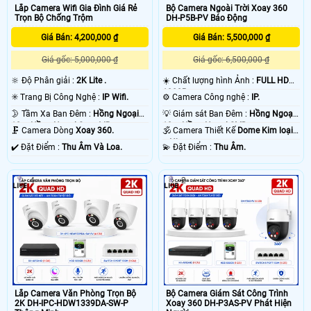
sau khi xẩy ra sự cố. chắc chắc camera nào cũng vậy thôi. vì ông nghệ báo
Lắp Camera Wifi Gia Đình Giá Rẻ
Bộ Camera Ngoài Trời Xoay 360
động chống trộm Dahua của camera hoặt động thong qua mạng internet do
Trọn Bộ Chống Trộm
DH-P5B-PV Báo Động
đó có độ trể là do mạng chứ không phải do thiết bị camera chống trộm Dahua .
💡
Giá Bán: 4,200,000 ₫
Giá Bán: 5,500,000 ₫
Giá gốc: 5,000,000 ₫
Giá gốc: 6,500,000 ₫
🔆 Độ Phân giải :
2K Lite .
☀️ Chất lượng hình Ảnh :
FULL HD
1080P .
✳️ Trang Bị Công Nghệ :
IP Wifi.
⚙ Camera Công nghệ :
IP.
🌛 Tầm Xa Ban Đêm :
Hồng Ngoại
💡 Giám sát Ban Đêm :
Hồng Ngoại
10m Hồng Ngoại Smart IR.
10m Hồng Ngoại SMD.
🗜️ Camera Dòng
Xoay 360.
🕉️ Camera Thiết Kế
Dome Kim loại
+ Nhựa.
️✔️ Đặt Điểm :
Thu Âm Và Loa.
️💫 Đặt Điểm :
Thu Âm.
4
2
'
Lắp Camera Văn Phòng Trọn Bộ
Bộ Camera Giám Sát Công Trình
2K DH-IPC-HDW1339DA-SW-P
Xoay 360 DH-P3AS-PV Phát Hiện