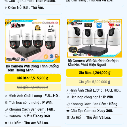
️🆑 Khả Năng :
Thu Âm Và Loa.
🔩 Cấu Tạo Camera
Thân Plastic.
️✨ Điểm Nỗi Bật :
Thu Âm.
3312
4084
Bộ Camera Wifi Gia Đình Ổn Định
Sắc Nét Phát Hiện Người
Bộ Camera Wifi Công Trình Chống
Trộm Thông Minh
Giá Bán: 4,264,000 ₫
Giá Bán: 5,515,200 ₫
Giá gốc: 5,800,000 ₫
Giá gốc: 7,640,000 ₫
️⚡ Hình Ành Chất Lượng :
FULL HD
1080P .
🔅 Hình Ành Chất Lượng :
FULL HD
✳️ Tích hợp công nghệ :
IP Wifi.
1080P .
🤖️ Tích hợp công nghệ :
IP Wifi.
🌙 Khoảng Cách Ban Đêm :
Hồng
Ngoại 10m Hồng Ngoại Smart IR.
🌙 Khoảng Cách Ban Đêm :
Full
👑 Cấu Tạo Camera
Xoay 360.
Color 30m Có Màu Ban Ðêm.
🔩 Camera Thiết Kế
Xoay 360.
️⌘ Ưu Điểm :
Thu Âm Và Loa.
️♚ Ưu Điểm :
Thu Âm Và Loa.