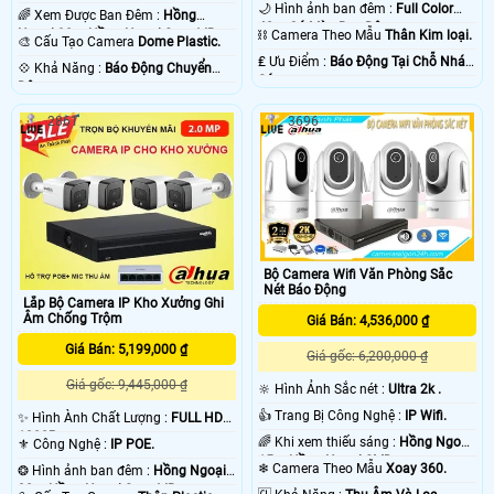
🌙 Hình ảnh ban đêm :
Full Color
🌈 Xem Được Ban Đêm :
Hồng
40m Có Màu Ban Ðêm.
Ngoại 30m Hồng Ngoại Smart IR.
⛓ Camera Theo Mẫu
Thân Kim loại.
🎨 Cấu Tạo Camera
Dome Plastic.
️₤ Ưu Điểm :
Báo Động Tại Chỗ Nháy
️💠 Khả Năng :
Báo Động Chuyển
Sáng.
Động.
2861
3696
Bộ Camera Wifi Văn Phòng Sắc
Nét Báo Động
Lắp Bộ Camera IP Kho Xưởng Ghi
Âm Chống Trộm
Giá Bán: 4,536,000 ₫
Giá Bán: 5,199,000 ₫
Giá gốc: 6,200,000 ₫
Giá gốc: 9,445,000 ₫
🔆 Hình Ảnh Sắc nét :
Ultra 2k .
👍 Trang Bị Công Nghệ :
IP Wifi.
✨ Hình Ành Chất Lượng :
FULL HD
1080P .
🌈 Khi xem thiếu sáng :
Hồng Ngoại
⚜️ Công Nghệ :
IP POE.
15m Hồng Ngoại SMD.
❄ Camera Theo Mẫu
Xoay 360.
❂ Hình ảnh ban đêm :
Hồng Ngoại
30m Hồng Ngoại Smart IR.