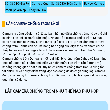
Sát 360 Độ Giá Rẻ
Camera Quan Sát 360 Độ Toàn Cảnh
Review Camera
Imou Ipc-A32ep-L Xoay 360 Độ
LẮP CAMERA CHỐNG TRỘM LÀ GÌ
Camera là dùng để giám sát từ xa bản thân nó đã là chống trộm. nó có thể ghi
lại hình ảnh khi có người xâm nhập, Nhưng Lắp camera chống trộm Dahua
công nghệ mới ngày nay không dừng lại ở chỗ là ghi lại hình ảnh mà camera
chống trộm Dahua còn có khả năng báo động qua điện thoại và thậm chí có
thể phát ra âm thanh ngay tại vị trí lắp camera nhằm cảnh báo cho đối tượng
xâm nhập đã bị phát hiện từ đó mà rút lui.
Camera chống trộm Dahua là một loại thiết bị chống trộm Dahua có khả năng
theo dõi, quan sát nhằm phát hiện và ngăn ngừa nạn trộm cắp ở trong một
khoảng không gian nhất định. tuy nhiên camera chống trộm Dahua cũng tồn
tại nhiều ưu và nhượt điểm trong việc báo động do đó chọn đúng loại camera
đúng chức năng thì camera chống trộm Dahua mang lại hiệu quả rất cao trong
quá trình sử dụng.
LẮP CAMERA CHỐNG TRỘM NHƯ THẾ NÀO PHÙ HỢP