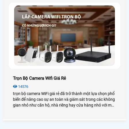
Trọn Bộ Camera Wifi Giá Rẻ
14576
trọn bộ camera WiFi giá rẻ đã trở thành một lựa chọn phổ
biến để nâng cao sự an toàn và giám sát trong các không
gian nhỏ như căn hộ, nhà riêng hay cửa hàng nhỏ với mức
chi phí tiết kiệm, ưu đãi. Trong bài viết này, An Thành Phát
sẽ cung cấp cho bạn những gói lắp camera wifi trọn bộ
chất lượng với mức giá ưu đãi nhất