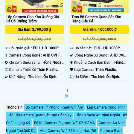
Lắp Camera Cho Kho Xưởng Giá
Trọn Bộ Camera Quan Sát Kho
Rẻ Có Chống Trộm
Hàng Siêu Rẻ
Giá Bán: 3,799,000 ₫
Giá Bán: 4,000,000 ₫
Giá gốc: 6,500,000 ₫
Giá gốc: 6,800,000 ₫
🔆 Độ Phân giải :
FULL HD 1080P .
️👀 Độ sắc nét :
FULL HD 1080P .
✳️ Camera Công nghệ :
AHD CVI TVI
🌠 Công Nghệ Sử Dụng :
AHD CVI
BCS.
TVI BCS.
✪ Khi xem thiếu sáng :
Hồng Ngoại
❃ Khoảng Cách Ban Đêm :
Hồng
30m Hồng Ngoại Smart IR.
Ngoại 40m Hồng Ngoại Smart IR.
♊ Camera Thiết Kế
Thân Plastic.
🛡 Loại Camera
Thân Plastic.
️✔️ Khả Năng :
Thu hình Ổn Định.
️💮 Ưu Điểm :
Thu hình Ổn Định.
1
⫸
Thông Tin:
Bộ Camera IP Phòng Khám Ghi Âm
Lắp Camera Công Trình
Lắp Đặt Camera Quan Sát Cho Công Ty
Lắp Camera An Ninh Ngoài Trời
Chất Lượng 4K
Bộ Kit Camera Fujicam WF-X2108MA
Camera An Ninh
Ngoài Trời 360 Độ
Mua Camera Wifi 360 Loại Nào Tốt
Camera Giám