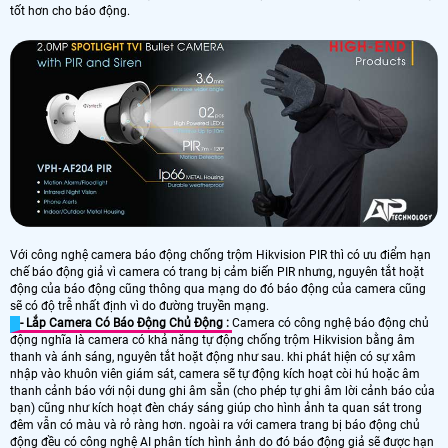
tốt hơn cho báo động.
Với công nghệ camera báo động chống trộm Hikvision PIR thì có ưu điểm hạn
chế báo động giả vì camera có trang bị cảm biến PIR nhưng, nguyên tắt hoặt
động của báo động cũng thông qua mạng do đó báo động của camera cũng
sẽ có độ trễ nhất định vì do đường truyền mạng.
- Lắp Camera Có Báo Động Chủ Động :
Camera có công nghệ báo động chủ
động nghĩa là camera có khả năng tự động chống trộm Hikvision bằng âm
thanh và ánh sáng, nguyên tắt hoặt động như sau. khi phát hiện có sự xâm
nhập vào khuôn viên giám sát, camera sẽ tự động kích hoạt còi hú hoặc âm
thanh cảnh báo với nội dung ghi âm sẵn (cho phép tự ghi âm lời cảnh báo của
bạn) cũng như kích hoạt đèn cháy sáng giúp cho hình ảnh ta quan sát trong
đêm vẫn có màu và rỏ ràng hơn. ngoài ra với camera trang bị báo động chủ
động đều có công nghệ AI phân tích hình ảnh do đó báo động giả sẽ được hạn