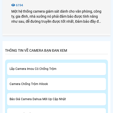
6194
Một hệ thống camera giám sát dành cho văn phòng, công
ty, gia đình, nhà xưởng nó phải đảm bảo được tính năng
như sau, đễ đường truyền được tốt nhất, Đảm bảo đầy đủ
các yếu tố như sau, Tính năng quan sát, Tính năng hiển
thị nhiều vị trí cùng lúc, Tính năng ghi hình và lưu trữ hình
ảnh . hệ thống camera IP Wifi hay hệ thống camera quan
sát có đi dây đều phải đảm bảo yếu tố trên.
THÔNG TIN VỀ CAMERA BẠN ĐAN XEM
Lắp Camera Imou Có Chống Trộm
Camera Chống Trộm Hilook
Báo Giá Camera Dahua Mới Up Cập Nhật