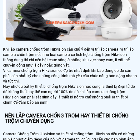
Khi lắp camera chống trộm Hikvision cần chú ý đến vị trí lắp camera. vị trí lắp
camera chốn trộm nếu như loại camera có tích hợp chống trộm Hikvision
thông dụng thì chỉ nên bật chức năng ở những khu vực nhạy cảm, ít vật thể
chuyển động như lá cây hoặc động vật.
Vì camera chống trộm Hikvision có độ trể nhất định khi báo động do đó cần
phải cân nhắt kỹ cho những công trình mà yêu cầu chức năng báo động nhanh
và tức thì.
Hãy nhớ dù bất kỳ thiết bị chống trộm Hikvision nào cũng là thiết bị điện tử do
đó không thể thay thế con người 100% do đó khi lắp camera chống trộm
Hikvision bạn phải sát định đây là thiết bị hổ trợ chứ không phải là thiết bị
chính để đảm bảo an ninh.
NÊN LẮP CAMERA CHỐNG TRỘM HAY THIẾT BỊ CHỐNG
TRỘM CHUYÊN DỤNG
Camera Chống Trộm Hikvision và thiết bị chống trộm Hikvision đều có những
ưu và nhượt điểm riêng của nó. với camera thì chỉ cung cấp cho bạn hình ảnh