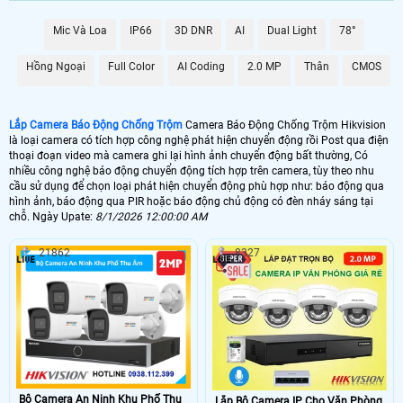
6.800.000 VNĐ
Lắp Camera Chống Trộm Hikvision PIR
Mic Và Loa
IP66
3D DNR
AI
Dual Light
78°
📶 Lắp 1 Camera Wifi Ip Ebitcam
Hồng Ngoại
Full Color
AI Coding
2.0 MP
Thân
CMOS
1.600.000 VNĐ
Lắp Camera Ip Wifi EBO2
🔗 Lắp Chống Trộm Hikvision Hikvision
Lắp Camera Báo Động Chống Trộm
Camera Báo Động Chống Trộm Hikvision
là loại camera có tích hợp công nghệ phát hiện chuyển động rồi Post qua điện
8.800,000 VNĐ
Camera Chống Trộm Hikvision Chuyên Đêm
thoại đoạn video mà camera ghi lại hình ảnh chuyển động bất thường, Có
nhiều công nghệ báo động chuyển động tích hợp trên camera, tùy theo nhu
🔥 4 Camera Chống Trộm Hikvision Giá Rẻ
cầu sử dụng để chọn loại phát hiện chuyển động phù hợp như: báo động qua
hình ảnh, báo động qua PIR hoặc báo động chủ động có đèn nháy sáng tại
5.000.000 VNĐ
Lắp Bộ Camera Chống Trộm Hikvision Giá Rẻ
chỗ. Ngày Upate:
8/1/2026 12:00:00 AM
21862
8327
🖥 Camera chống trộm Hikvision hầu như loại camera nào cũng có khả
năng chống trộm Hikvision , tuy nhiên với những loại camera chống trộm
Hikvision không chuyên dụng thì có thể sẽ có những báo động giả khi
không có người, trên đây là những camera có báo động chống trộm
Hikvision với chức năng thông mình có nhiều ưu điểm và có thể cấu hình
để hạn chế tối đa báo động giả.
🎁 Có thể nói
lắp camera có báo động chống trộm
là giải pháp để nâng cao
chất lượng cuộc sống. tuy nhiên camera báo động chống trộm Hikvision thì sẽ
không hoàn hảo bằng 1 bộ báo động chống trộm Hikvision chuyên nghiệp, vì
Bộ Camera An Ninh Khu Phố Thu
Lắp Bộ Camera IP Cho Văn Phòng