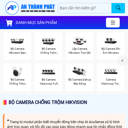
DANH MỤC SẢN PHẨM
Bộ Camera
Bô Camera
Lắp Camera
Bộ Camera Ghi
Hikvision Ban
Chống Trộm
Hikvision Trọn Bộ
Âm Hikvision
Đêm Có Màu
Hikvision
Bộ Camera
Bộ Camera
Bộ Camera Dahua
Camera
Chống Trộm
Visioncop Full
Báo Động
Visioncop Trọn
Hikvision
Color
Bộ
BỘ CAMERA CHỐNG TRỘM HIKVISION
Trang bị modul phân biêt chuyển đông trên chip AI AcuSense xử lý hình
ảnh trực quan với tốc độ cao giúp báo động nhanh qua tín nhắn đồng thời