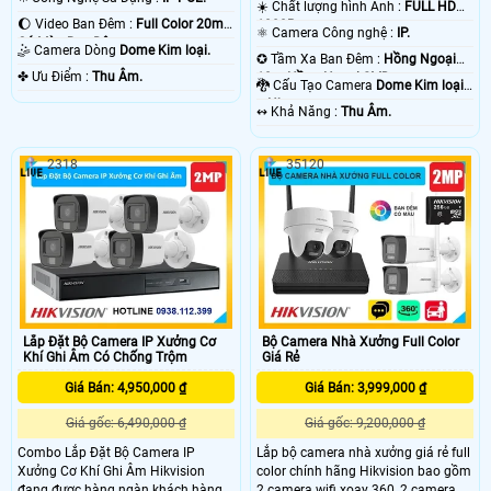
☀️ Chất lượng hình Ảnh :
FULL HD
🌔 Video Ban Đêm :
Full Color 20m
1080P .
⚛️ Camera Công nghệ :
IP.
Có Màu Ban Ðêm.
🤹 Camera Dòng
Dome Kim loại.
✪ Tầm Xa Ban Đêm :
Hồng Ngoại
️✤ Ưu Điểm :
Thu Âm.
10m Hồng Ngoại SMD.
🐉️ Cấu Tạo Camera
Dome Kim loại
+ Nhựa.
️↭ Khả Năng :
Thu Âm.
2318
35120
Lắp Đặt Bộ Camera IP Xưởng Cơ
Bộ Camera Nhà Xưởng Full Color
Khí Ghi Âm Có Chống Trộm
Giá Rẻ
Giá Bán: 4,950,000 ₫
Giá Bán: 3,999,000 ₫
Giá gốc: 6,490,000 ₫
Giá gốc: 9,200,000 ₫
Combo Lắp Đặt Bộ Camera IP
Lắp bộ camera nhà xưởng giá rẻ full
Xưởng Cơ Khí Ghi Âm Hikvision
color chính hãng Hikvision bao gồm
đang được hàng ngàn khách hàng
2 camera wifi xoay 360, 2 camera