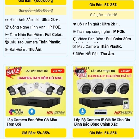
Giá Bán: 7,000,000 ₫
Giá Bán: 5%-35%
Giá gốc: 7,500,000 ₫
Giá gốc: Liên Hệ
️👀 Hình Ảnh Sắc nét :
Ultra 2k + .
👁 Độ Phân giải :
Ultra 2k + .
🏆 Công Nghệ Hình Ảnh :
IP POE.
✳️ Tích hợp công nghệ :
IP POE.
🔦 Tầm Nhìn Ban Đêm :
Full Color
🌔 Video Ban Đêm :
Full Color 30m
50m Có Màu Ban Ðêm.
🐉️ Cấu Tạo Camera
Thân Plastic.
Có Màu Ban Ðêm.
🎲 Mẫu Camera
Thân Plastic.
️💫 Đặt Điểm :
Thu Âm.
️₤ Điểm Nỗi Bật :
Thu Âm.
5762
6815
Lắp Camera Ban Đêm Có Màu
Lắp Bộ Camera IP Giá Rẻ Cho Gia
Trọn Gói
Đình Báo Động Chính Xác
Giá Bán: 5%-35%
Giá Bán: 5%-35%