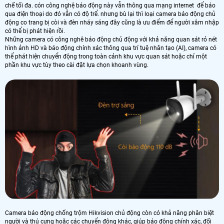
chế tối đa. cón công nghệ báo động này vẫn thông qua mạng internet để báo
qua điện thoại do đó vẫn có độ trể. nhưng bù lại thì loại camera báo động chủ
động co trang bị còi và đèn nháy sáng đây cũng là ưu điểm để người xâm nhập
có thể bị phát hiện rồi.
Những camera có công nghê báo động chủ động với khả năng quan sát rỏ nét
hình ảnh HD và báo động chính xác thông qua trí tuệ nhân tạo (AI), camera có
thể phát hiện chuyển động trong toàn cảnh khu vực quan sát hoặc chỉ một
phần khu vực tùy theo cài đặt lựa chọn khoanh vùng.
Camera báo động chống trộm Hikvision chủ động còn có khả năng phân biệt
người và thú cưng hoặc các chuyển động khác, giúp báo động chính xác, đối