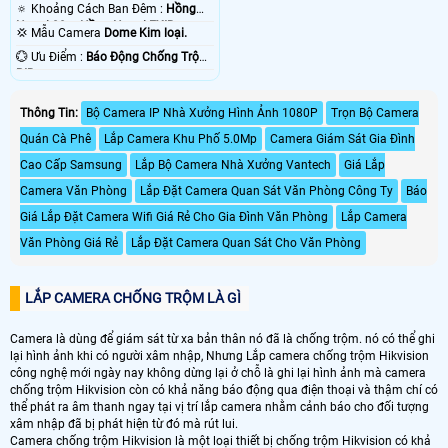
TVI BCS.
🔅 Khoảng Cách Ban Đêm :
Hồng
Ngoại 20m Hồng Ngoại EXIR.
💢 Mẫu Camera
Dome Kim loại.
️💮 Ưu Điểm :
Báo Động Chống Trộm
PIR.
Thông Tin:
Bộ Camera IP Nhà Xưởng Hình Ảnh 1080P
Trọn Bộ Camera
Quán Cà Phê
Lắp Camera Khu Phố 5.0Mp
Camera Giám Sát Gia Đình
Cao Cấp Samsung
Lắp Bộ Camera Nhà Xưởng Vantech
Giá Lắp
Camera Văn Phòng
Lắp Đặt Camera Quan Sát Văn Phòng Công Ty
Báo
Giá Lắp Đặt Camera Wifi Giá Rẻ Cho Gia Đình Văn Phòng
Lắp Camera
Văn Phòng Giá Rẻ
Lắp Đặt Camera Quan Sát Cho Văn Phòng
LẮP CAMERA CHỐNG TRỘM LÀ GÌ
Camera là dùng để giám sát từ xa bản thân nó đã là chống trộm. nó có thể ghi
lại hình ảnh khi có người xâm nhập, Nhưng Lắp camera chống trộm Hikvision
công nghệ mới ngày nay không dừng lại ở chỗ là ghi lại hình ảnh mà camera
chống trộm Hikvision còn có khả năng báo động qua điện thoại và thậm chí có
thể phát ra âm thanh ngay tại vị trí lắp camera nhằm cảnh báo cho đối tượng
xâm nhập đã bị phát hiện từ đó mà rút lui.
Camera chống trộm Hikvision là một loại thiết bị chống trộm Hikvision có khả