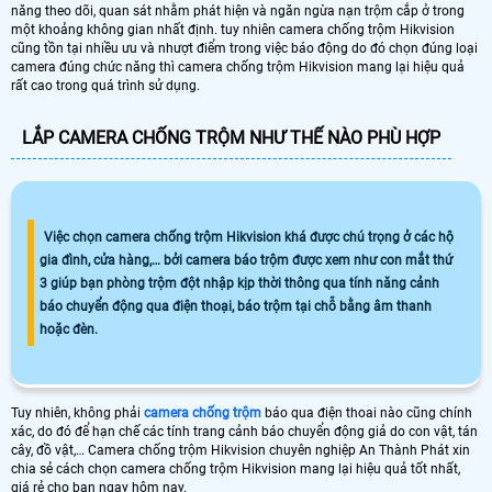
năng theo dõi, quan sát nhằm phát hiện và ngăn ngừa nạn trộm cắp ở trong
một khoảng không gian nhất định. tuy nhiên camera chống trộm Hikvision
cũng tồn tại nhiều ưu và nhượt điểm trong việc báo động do đó chọn đúng loại
camera đúng chức năng thì camera chống trộm Hikvision mang lại hiệu quả
rất cao trong quá trình sử dụng.
LẮP CAMERA CHỐNG TRỘM NHƯ THẾ NÀO PHÙ HỢP
Việc chọn camera chống trộm Hikvision khá được chú trọng ở các hộ
gia đình, cửa hàng,… bởi camera báo trộm được xem như con mắt thứ
3 giúp bạn phòng trộm đột nhập kịp thời thông qua tính năng cảnh
báo chuyển động qua điện thoại, báo trộm tại chỗ bằng âm thanh
hoặc đèn.
Tuy nhiên, không phải
camera chống trộm
báo qua điện thoai nào cũng chính
xác, do đó để hạn chế các tính trang cảnh báo chuyển động giả do con vật, tán
cây, đồ vật,… Camera chống trộm Hikvision chuyên nghiệp An Thành Phát xin
chia sẻ cách chọn camera chống trộm Hikvision mang lại hiệu quả tốt nhất,
giá rẻ cho bạn ngay hôm nay.