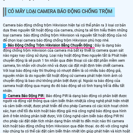
CÓ MÂY LOẠI CAMERA BÁO ĐỘNG CHỐNG TRỘM
Camera báo động chống trộm Hikvision hiện tại có thể phân ra 3 loại cơ bản
dựa theo nguyên tắt hoặt động của camera, chúng ta sẽ tìm hiểu thêm những
loại camera báo động chống trộm Hikvision và nguyên tắt hoặt động của nó
để chọn loại camera báo động chống trộm Hikvision phù hợp nhé.
- Báo Động Chống Trộm Hikvision Bằng Chuyển Động :
Đây là dạng báo
động chống trộm Hikvision của camera mà bất kỳ thiết bị camera quan sát
nào ngay nay cũng sử dụng. Loại này hoặt động theo nguyên tắt là Phát hiện
chuyển động là sẽ push 1 tin nhắn qua điện thoại có cài đặt phần mềm xem
camera, tin nhắn với chuôn nhỏ và được cài đặt mặt định trên chiết camera.
Với loại báo động này thì thường có nhượt điểm là có nhiều báo động giả,
nguyên nhân là do nguyên tắt hoặt động cứ camera phát hiện hình ảnh có
chuyển động là bao chứ không phân biệt được gì. Ngoài ra báo động của
camera hoặt động qua mạng đo đó báo động sẽ có tình trạng trễ là điều tất
nhiên.
- Camera Báo Động PIR :
Báo động PIR là dạng báo động có phân biệt được
người và động vật thông qua cảm biến thân nhiệt,là công nghệ phát hiện nhiệt
và cảm biến nhiệt, được phát triển để cho phép Camera có các kích hoạt chính
xác, hạn chế tối đa kích hoặt báo động giả mà công nghệ báo động qua hình
ảnh ở trên không phân biệt được, Với Công nghệ cảm biến báo động PIR thì
cho phép cài đặt diện tích nhận dạng thân nhiệt to đến mức nào thì camera
kích hoặt báo động chống trộm Hikvision qua điện thoại. do đó với công nghệ
này chúng ta có thể cài đặt cảm biến thân nhiệt lớn giúp phát hiện và kích hoặt