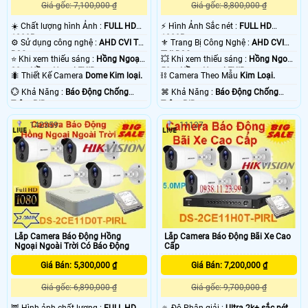
Giá gốc: 7,100,000 ₫
Giá gốc: 8,800,000 ₫
☀️ Chất lượng hình Ảnh :
FULL HD
️⚡ Hình Ảnh Sắc nét :
FULL HD
1080P .
1080P .
⚙ Sử dụng công nghệ :
AHD CVI TVI
⚜️ Trang Bị Công Nghệ :
AHD CVI
BCS.
TVI BCS.
⭐ Khi xem thiếu sáng :
Hồng Ngoại
💥 Khi xem thiếu sáng :
Hồng Ngoại
20m Hồng Ngoại EXIR.
50m Hồng Ngoại EXIR.
🐜 Thiết Kế Camera
Dome Kim loại.
⛓ Camera Theo Mẫu
Kim Loại.
️💮 Khả Năng :
Báo Động Chống
️⌘ Khả Năng :
Báo Động Chống
Trộm PIR.
Trộm PIR.
142359
11137
Lắp Camera Báo Động Hồng
Lắp Camera Báo Động Bãi Xe Cao
Ngoại Ngoài Trời Có Báo Động
Cấp
Giá Bán: 5,300,000 ₫
Giá Bán: 7,200,000 ₫
Giá gốc: 6,890,000 ₫
Giá gốc: 9,700,000 ₫
🦉 Hình ảnh chất lượng :
FULL HD
🔅 Độ Phân giải :
Ultra 2k+ sắc nét .