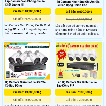
Lắp Camera Văn Phòng Giá Rẻ
Bộ Camera Kho Hàng Ghi Âm Giá
Chất Lượng 4K
Rẻ Báo Động Chính Xác
Giá Bán: 18,200,000 ₫
Giá Bán: 8,000,000 ₫
Giá gốc: 25,900,000 ₫
Giá gốc: 9,200,000 ₫
Lắp Camera Văn Phòng Giá Rẻ Chất
Lắp đặt trọn bộ camera quan sát
Lượng 4K là một trong những sản
kho hàng chính hãng HIKVISION
phẩm camera chất lượng cao đang
công nghệ IP có độ phân giải cao
được nhiều người dùng lựa chọn
lên đến 6MP DS-2CD1T63G2-LIUF là
hàng đầu với độ phân giải 8.0MP
sự lựa chọn hàng đầu cho hệ thống
9508
25109
hình ảnh giám sát cực nét, trang bị
giám sát an ninh chất lượng cao
công nghệ phát hiện chuyển động
mang đến hình ảnh sắc nét và chi
chống báo động giả, phân biệt được
tiết, giúp bạn theo dõi mọi hoạt
người và phương tiện dễ dàng, hỗ
động trong kho hàng một cách dễ
trợ khả năng quan sát ban đêm rõ
dàng.
nét.
Bộ Camera Giám Sát Bãi Giữ Xe
Lắp Bộ Camera Gia Đình Giá Rẻ
Có Báo Động
Báo Động PIR
Giá Bán: 13,000,000 ₫
Giá Bán: 7,100,000 ₫
Giá gốc: 16,000,000 ₫
Giá gốc: 9,200,000 ₫