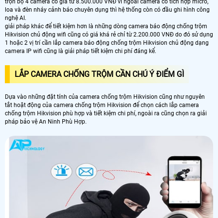
trọn bộ 4 camera có giá từ 8.500.000 VNĐ vì ngoài camera có tích hợp micro,
loa và đèn nháy cảnh báo chuyên dụng thì hệ thống còn có đầu ghi hình công
nghệ AI.
giải pháp khác để tiết kiệm hơn là những dòng camera báo động chống trộm
Hikvision chủ động wifi cũng có giá khá rẻ chỉ từ 2.200.000 VNĐ do đó sử dụng
1 hoặc 2 vị trí cần lắp camera báo động chống trộm Hikvision chủ động dạng
camera IP wifi cũng là giải pháp tiết kiệm chi phí đáng kể.
LẮP CAMERA CHỐNG TRỘM CẦN CHÚ Ý ĐIỂM GÌ
Dựa vào những đặt tính của camera chống trộm Hikvision cũng như nguyên
tắt hoặt động của camera chống trộm Hikvision để chọn cách lắp camera
chống trộm Hikvision phù hợp và tiết kiệm chi phí, ngoài ra cũng chọn ra giải
pháp bảo vệ An Ninh Phù Hợp.