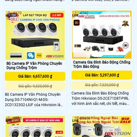
đánh giá cao với chất lượng tốt và
wifi thân dài giám sát hình ảnh Full
mẫu mã đẹp. Combo này không chỉ
HD 1080P siêu nét, hỗ trợ có màu
8170
4742
mang lại hình ảnh sắc nét mà còn
ban đêm bảo vệ an ninh hiệu quả
có giá thành rất hợp lý. Với sự tin
cho nhà xưởng với các tính năng
cậy và độ bền cao, bộ camera IP
hiện đại như phát hiện phân biệt
này đảm bảo tăng cường an ninh
người/phương tiện, đàm thoại 2
cho xưởng cơ khí
chiều
Camera Gia Đình Báo Động Chống
Bộ Camera IP Văn Phòng Chuyên
Trộm Báo Động
Dụng Chống Trộm
Giá Bán: 5,297,600 ₫
Giá Bán: 6,657,600 ₫
Giá gốc: 7,320,000 ₫
Giá gốc: 9,320,000 ₫
Camera Gia Đình Báo Động Chống
Bộ Camera IP Văn Phòng Chuyên
Trộm Hikvision DS-2CE71D8T-PIRL
Dụng DS-7104NI-Q1-M-DS-
với hình ảnh sắc nét, chi tiết, màu
2CD1323G2-LIUF của Hikvision là
sắc trung thực. Camera có khả năng
lựa chọn tối ưu cho việc giám sát an
chống nước chuẩn IP67 giúp giám
ninh trong môi trường văn phòng.
3038
25689
sát trong môi trường khắc nghiệt
Với độ nét lên đến 2.0 full HD 1080
mà vẫn đảm bảo hoạt động hiệu
cho ra hình ảnh sắc nét, chi tiết và
quả.
chất lượng cao