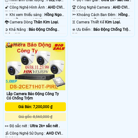
1080P .
🌠 Công Nghệ Hình Ảnh :
AHD CVI
🏆 Công Nghệ Camera :
AHD CVI
TVI BCS.
TVI BCS.
🔅 Khi xem thiếu sáng :
Hồng Ngoại
🔦 Khoảng Cách Ban Đêm :
Hồng
20m Hồng Ngoại EXIR.
Ngoại 20m Hồng Ngoại EXIR.
🐉️ Camera Dòng
Thân Kim Loại.
♊ Camera Thiết Kế
Kim Loại.
️➲ Khả Năng :
Báo Động Chống
️☣️ Ưu Điểm :
Báo Động Chống Trộm
Trộm PIR.
PIR.
9975
Lắp Camera Báo Động Công Ty
Có Chống Trộm
Giá Bán: 7,200,000 ₫
Giá gốc: 8,560,000 ₫
️👀 Độ sắc nét :
Ultra 2k+ sắc nét .
🕉️ Công Nghệ Sử Dụng :
AHD CVI