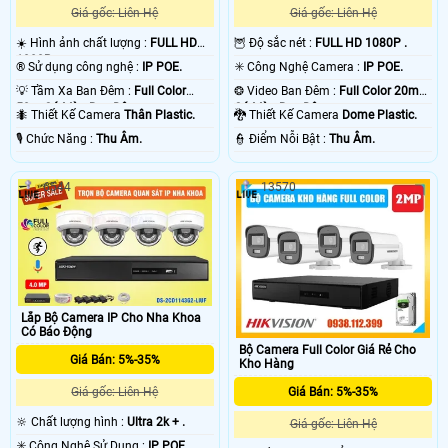
Giá gốc: Liên Hệ
Giá gốc: Liên Hệ
☀️ Hình ảnh chất lượng :
FULL HD
🦉 Độ sắc nét :
FULL HD 1080P .
1080P .
®️ Sử dụng công nghệ :
IP POE.
✳️ Công Nghệ Camera :
IP POE.
💡 Tầm Xa Ban Đêm :
Full Color
❂ Video Ban Đêm :
Full Color 20m
50m Có Màu Ban Ðêm.
Có Màu Ban Ðêm.
🐜 Thiết Kế Camera
Thân Plastic.
🐉️ Thiết Kế Camera
Dome Plastic.
️🎙 Chức Năng :
Thu Âm.
️👮 Điểm Nỗi Bật :
Thu Âm.
6544
13570
Lắp Bộ Camera IP Cho Nha Khoa
Có Báo Động
Bộ Camera Full Color Giá Rẻ Cho
Giá Bán: 5%-35%
Kho Hàng
Giá Bán: 5%-35%
Giá gốc: Liên Hệ
🔆 Chất lượng hình :
Ultra 2k + .
Giá gốc: Liên Hệ
✳️ Công Nghệ Sử Dụng :
IP POE.