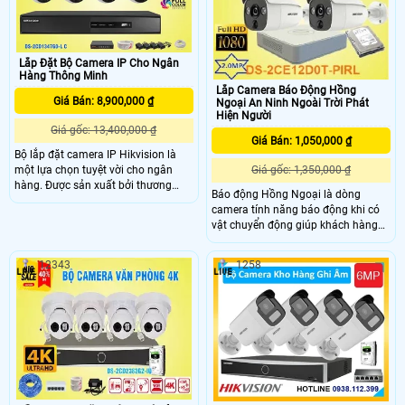
Lắp Đặt Bộ Camera IP Cho Ngân
Hàng Thông Minh
Lắp Camera Báo Động Hồng
Giá Bán: 8,900,000 ₫
Ngoại An Ninh Ngoài Trời Phát
Hiện Người
Giá gốc: 13,400,000 ₫
Giá Bán: 1,050,000 ₫
Bộ lắp đặt camera IP Hikvision là
một lựa chọn tuyệt vời cho ngân
Giá gốc: 1,350,000 ₫
hàng. Được sản xuất bởi thương
Báo động Hồng Ngoại là dòng
hiệu Việt chất lượng cao, bộ camera
camera tính năng báo động khi có
IP Hikvision cung cấp nhiều mẫu
vật chuyển động giúp khách hàng
mã để lựa chọn cho công trình. Sản
nhằm kịp thời phát hiện các vật xảy
phẩm được trang bị tích hợp khả
ra tại khu vực mình quan sát ,
năng báo động chuyển động hiệu
12343
1258
camera DS-2CE12D0T-PIRL có độ
quả mọi lúc, giúp đảm bảo an ninh
phân giải 2.0MP FULL HD chịu mưa
cho ngân hàng
nắng ngoài trời đảm bảo an ninh từ
ngoài vào trong rất phù hợp cho
khách hàng lắp các dòng camera
an ninh ngoài trời , khu phố , ngoài
trời gia đình , kho xưởng , nhà xưởng
, bãi xe