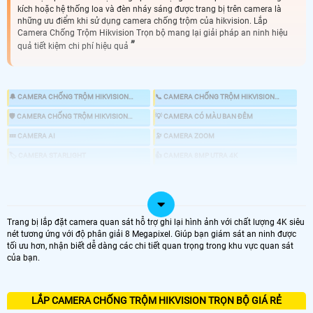
kích hoặc hệ thống loa và đèn nháy sáng được trang bị trên camera là
những ưu điểm khi sử dụng camera chống trộm của hikvision. Lắp
Camera Chống Trộm Hikvision Trọn bộ mang lại giải pháp an ninh hiệu
quả tiết kiệm chi phí hiệu quả
🔔 CAMERA CHỐNG TRỘM HIKVISION
📞 CAMERA CHỐNG TRỘM HIKVISION
KBVISION
HIKVISION
🛡 CAMERA CHỐNG TRỘM HIKVISION
💡 CAMERA CÓ MÀU BAN ĐÊM
DAHUA
💤 CAMERA AI
🔭 CAMERA ZOOM
🏷 CAMERA STARLIGHT
👍 CAMERA 8MP UTRA 4K
🎎 CHỐNG TRỘM HIKVISION CHUYÊN DỤNG
📸 LẮP CAMERA CÓ BÁO ĐỘNG CHỐNG TRỘM
Trang bị lắp đặt camera quan sát hỗ trợ ghi lại hình ảnh với chất lượng 4K siêu
nét tương ứng với độ phân giải 8 Megapixel. Giúp bạn giám sát an ninh được
tối ưu hơn, nhận biết dễ dàng các chi tiết quan trọng trong khu vực quan sát
LOẠI CAMERA IP
của bạn.
GIÁ LẮP CAMERA
🌐 Bộ 4 Camera Chống Trộm
LẮP CAMERA CHỐNG TRỘM HIKVISION TRỌN BỘ GIÁ RẺ