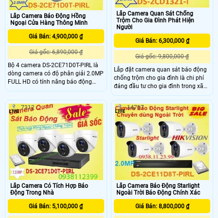
Lắp Camera Quan Sát Chống
Lắp Camera Báo Động Hồng
Trộm Cho Gia Đình Phát Hiện
Ngoại Cửa Hàng Thông Minh
Người
Giá Bán: 4,900,000 ₫
Giá Bán: 6,300,000 ₫
Giá gốc: 6,890,000 ₫
Giá gốc: 9,800,000 ₫
Bộ 4 camera DS-2CE71D0T-PIRL là
Lắp đặt camera quan sát báo động
dòng camera có độ phân giải 2.0MP
chống trộm cho gia đình là chi phí
FULL HD có tính năng báo động
đáng đầu tư cho gia đình trong xã
hồng ngoại siêu nét chất lượng cao ,
hội ngày nay. lắp đặt camera chống
đây là dòng camera hãng
trộm giá rẻ chọn loại Camera IP
HIKVISION vừa ra mắt giúp khách
7312
14717
HIKVISION DS-2CD1321-I là dòng
hàng quan sát báo động dành cho
camera chống trộm cho gia đình gia
Cửa Hàng , Văn Phòng , Công Ty ,
rẻ , hình ảnh siêu nét , chất lượng
Siêu Thị , . . v
cao hiện nay , hồng ngoại quan sát
ban đêm tốt 30 mét , độ phân giải 2.
Lắp Camera Có Tích Hợp Báo
Lắp Camera Báo Động Starlight
Động Trong Nhà
Ngoài Trời Báo Động Chính Xác
Giá Bán: 5,100,000 ₫
Giá Bán: 8,800,000 ₫