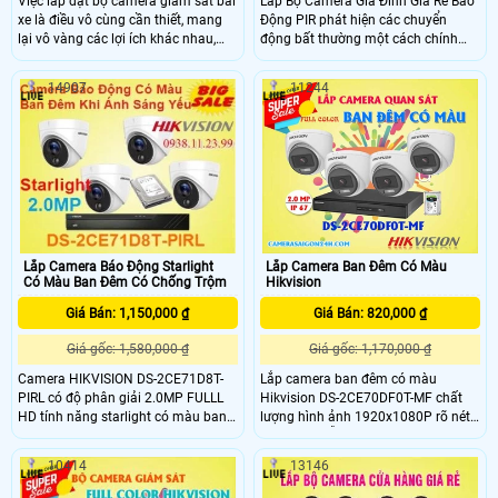
Việc lắp đặt bộ camera giám sát bài
Lắp Bộ Camera Gia Đình Giá Rẻ Báo
xe là điều vô cùng cần thiết, mang
Động PIR phát hiện các chuyển
lại vô vàng các lợi ích khác nhau,
động bất thường một cách chính
như bảo vệ an ninh, bảo vệ và giám
xác, camera với cảm biến CMOS độ
sát lượng xe ra vào bãi xe một cách
phân giải 5.0MP, hồng ngoại EXIR
14907
11244
rõ ràng. Với bộ camera giám sát bãi
20M cung cấp hình ảnh giám sát vô
xe Hikvision DS-2CD2023G2-IU với
cùng chất lượng giúp bảo vệ an
độ phân giải cao lên đến 2MP, có thể
toàn cho gia đình bạn một cách tốt
nhìn hồng ngoại vào ban đêm lên
nhất
đến 50M,Hỗ trợ Chống báo động giả
bằng cách phân biệt được người, xe
với các yếu tố gây báo động giả
khác (như vật nuôi, lá cây,
Lắp Camera Báo Động Starlight
Lắp Camera Ban Đêm Có Màu
Có Màu Ban Đêm Có Chống Trộm
Hikvision
Giá Bán: 1,150,000 ₫
Giá Bán: 820,000 ₫
Giá gốc: 1,580,000 ₫
Giá gốc: 1,170,000 ₫
Camera HIKVISION DS-2CE71D8T-
Lắp camera ban đêm có màu
PIRL có độ phân giải 2.0MP FULLL
Hikvision DS-2CE70DF0T-MF chất
HD tính năng starlight có màu ban
lượng hình ảnh 1920x1080P rõ nét,
đêm khi ánh sáng yếu kèm hồng
sáng đẹp, hỗ trợ led trợ sáng tầm xa
ngoại báo động khi có chuyển động
20m và nhấp nháy đèn khi báo
10414
13146
khách hàng yên tâm hơn khi có
động phù hợp cho gia đình, cửa
camera quan sát sẽ báo động về
hàng, kho xưởng, . . .