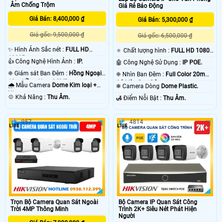
camera báo động chống trộm Hikvision sẽ có độ trể đáng kể khoảng 2- 3 phút
Âm Chống Trộm
Giá Rẻ Báo Động
sau khi xẩy ra sự cố. chắc chắc camera nào cũng vậy thôi. vì ông nghệ báo
động chống trộm Hikvision của camera hoặt động thong qua mạng internet do
Giá Bán: 8,400,000 ₫
Giá Bán: 5,300,000 ₫
đó có độ trể là do mạng chứ không phải do thiết bị camera chống trộm
Giá gốc: 9,500,000 ₫
Hikvision . 💡
Giá gốc: 6,500,000 ₫
✨ Hình Ảnh Sắc nét :
FULL HD
🔅 Chất lượng hình :
FULL HD 1080P
1080P .
.
👍 Công Nghệ Hình Ảnh :
IP.
🤖️ Công Nghệ Sử Dụng :
IP POE.
❈ Giám sát Ban Đêm :
Hồng Ngoại
❈ Nhìn Ban Đêm :
Full Color 20m
10m Hồng Ngoại SMD.
Có Màu Ban Ðêm.
🌧️ Mẫu Camera
Dome Kim loại +
❄ Camera Dòng
Dome Plastic.
Nhựa.
️💠 Khả Năng :
Thu Âm.
️🛃 Điểm Nỗi Bật :
Thu Âm.
957
4814
'
Trọn Bộ Camera Quan Sát Ngoài
Bộ Camera IP Quan Sát Công
Trời 4MP Thông Minh
Trình 2K+ Siêu Nét Phát Hiện
Người