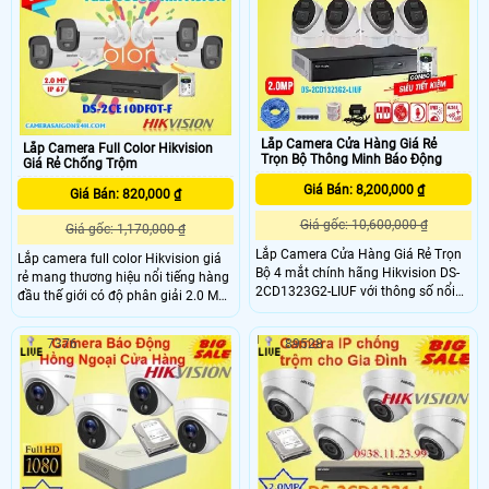
cho khách hàng khi cần thiết rất
thích hợp lắp quản lí hàng hóa cửa
hàng , văn phòng , công ty , gia đình
, siêu thị , ngân hàng
Lắp Camera Cửa Hàng Giá Rẻ
Lắp Camera Full Color Hikvision
Trọn Bộ Thông Minh Báo Động
Giá Rẻ Chống Trộm
Giá Bán: 8,200,000 ₫
Giá Bán: 820,000 ₫
Giá gốc: 10,600,000 ₫
Giá gốc: 1,170,000 ₫
Lắp Camera Cửa Hàng Giá Rẻ Trọn
Lắp camera full color Hikvision giá
Bộ 4 mắt chính hãng Hikvision DS-
rẻ mang thương hiệu nổi tiếng hàng
2CD1323G2-LIUF với thông số nổi
đầu thế giới có độ phân giải 2.0 MP
bật và các chức năng thông minh,
giám sát ban đêm có màu sắc nét
trang bị khả năng phát hiện chính
nhờ hỗ trợ đèn trợ sáng 20m, Hỗ trợ
7376
89528
xác người và phương tiện, với chất
đèn sáng khi báo động, có khả năng
lượng hình ảnh sắc nét Full HD cả
chống nước và bụi bẩn
ngày lẫn đêm và ghi lại hình ảnh có
âm thanh thì bộ camera cửa hàng
giá rẻ sẽ là sự lựa chọn vô cùng hợp
lý và tiết kiệm chi phí dành cho cửa
hàng của bạn.