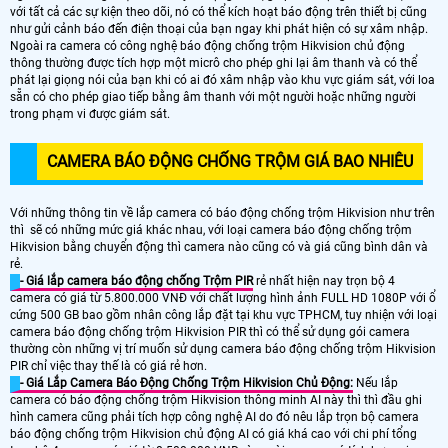
với tất cả các sự kiện theo dõi, nó có thể kích hoạt báo động trên thiết bị cũng
như gửi cảnh báo đến điện thoại của bạn ngay khi phát hiện có sự xâm nhập.
Ngoài ra camera có công nghệ báo động chống trộm Hikvision chủ động
thông thường được tích hợp một micrô cho phép ghi lại âm thanh và có thể
phát lại giọng nói của bạn khi có ai đó xâm nhập vào khu vực giám sát, với loa
sẵn có cho phép giao tiếp bằng âm thanh với một người hoặc những người
trong phạm vi được giám sát.
CAMERA BÁO ĐỘNG CHỐNG TRỘM GIÁ BAO NHIÊU
Với những thông tin về lắp camera có báo động chống trộm Hikvision như trên
thì sẽ có những mức giá khác nhau, với loại camera báo động chống trộm
Hikvision bằng chuyển động thì camera nào cũng có và giá cũng bình dân và
rẻ.
- Giá lắp camera báo động chống Trộm PIR
rẻ nhất hiện nay trọn bộ 4
camera có giá từ 5.800.000 VNĐ với chất lượng hình ảnh FULL HD 1080P với ổ
cứng 500 GB bao gồm nhân công lắp đặt tại khu vực TPHCM, tuy nhiện với loại
camera báo động chống trộm Hikvision PIR thì có thể sử dụng gói camera
thường còn những vị trí muốn sử dụng camera báo động chống trộm Hikvision
PIR chỉ việc thay thế là có giá rẻ hơn.
- Giá Lắp Camera Báo Động Chống Trộm Hikvision Chủ Động:
Nếu lắp
camera có báo động chống trộm Hikvision thông minh AI này thì thì đầu ghi
hình camera cũng phải tích hợp công nghệ AI do đó nêu lắp trọn bộ camera
báo động chống trộm Hikvision chủ động AI có giá khá cao với chi phí tổng