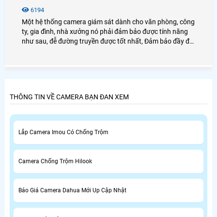
6194
Một hệ thống camera giám sát dành cho văn phòng, công
ty, gia đình, nhà xưởng nó phải đảm bảo được tính năng
như sau, đễ đường truyền được tốt nhất, Đảm bảo đầy đủ
các yếu tố như sau, Tính năng quan sát, Tính năng hiển
thị nhiều vị trí cùng lúc, Tính năng ghi hình và lưu trữ hình
ảnh . hệ thống camera IP Wifi hay hệ thống camera quan
sát có đi dây đều phải đảm bảo yếu tố trên.
THÔNG TIN VỀ CAMERA BẠN ĐAN XEM
Lắp Camera Imou Có Chống Trộm
Camera Chống Trộm Hilook
Báo Giá Camera Dahua Mới Up Cập Nhật