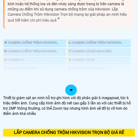
kích hoặc hệ thống loa và đèn nháy sáng được trang bị trên camera là
những ưu điểm khi sử dụng camera chống trộm của hikvision. Lắp
Camera Chống Trộm Hikvision Trọn bộ mang lại giải pháp an ninh hiệu
quả tiết kiệm chi phí hiệu quả
🔔 CAMERA CHỐNG TRỘM HIKVISION
📞 CAMERA CHỐNG TRỘM HIKVISION
KBVISION
HIKVISION
🛡 CAMERA CHỐNG TRỘM HIKVISION
💡 CAMERA CÓ MÀU BAN ĐÊM
DAHUA
💤 CAMERA AI
🔭 CAMERA ZOOM
🏷 CAMERA STARLIGHT
👍 CAMERA 8MP UTRA 4K
🎎 CHỐNG TRỘM HIKVISION CHUYÊN DỤNG
📸 LẮP CAMERA CÓ BÁO ĐỘNG CHỐNG TRỘM
Thiết bị giám sát an ninh hỗ trợ ghi hình với độ phân giải 6 megapixel, tức 6
triệu điểm ảnh. Cung cấp hình ảnh độ nét cao gấp 3 lần so với các thiết bị hỗ
trợ 2MP thông thường, có thể Zoom tay nhưng hình ảnh sẽ đỡ bị vỡ hơn do
LOẠI CAMERA IP
điểm ảnh khá nhiều
GIÁ LẮP CAMERA
🌐 Bộ 4 Camera Chống Trộm
LẮP CAMERA CHỐNG TRỘM HIKVISION TRỌN BỘ GIÁ RẺ