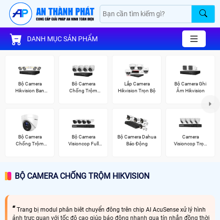
DANH MỤC SẢN PHẨM
Bộ Camera
Bô Camera
Lắp Camera
Bộ Camera Ghi
Hikvision Ban
Chống Trộm
Hikvision Trọn Bộ
Âm Hikvision
Đêm Có Màu
Hikvision
Bộ Camera
Bộ Camera
Bộ Camera Dahua
Camera
Chống Trộm
Visioncop Full
Báo Động
Visioncop Trọn
Hikvision
Color
Bộ
BỘ CAMERA CHỐNG TRỘM HIKVISION
Trang bị modul phân biêt chuyển đông trên chip AI AcuSense xử lý hình
ảnh trực quan với tốc độ cao giúp báo động nhanh qua tín nhắn đồng thời