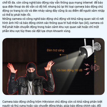
chế tối đa. cón công nghệ báo động này vẫn thông qua mạng internet để báo
qua điện thoại do đó vẫn có độ trể. nhưng bù lại thì loại camera báo động chủ
động co trang bị còi và đèn nháy sáng đây cũng là ưu điểm để người xâm nhập
có thể bị phát hiện rồi.
Những camera có công nghê báo động chủ động với khả năng quan sát rỏ nét
hình ảnh HD và báo động chính xác thông qua trí tuệ nhân tạo (AI), camera có
thể phát hiện chuyển động trong toàn cảnh khu vực quan sát hoặc chỉ một
phần khu vực tùy theo cài đặt lựa chọn khoanh vùng.
Camera báo động chống trộm Hikvision chủ động còn có khả năng phân biệt
người và thú cưng hoặc các chuyển động khác, giúp báo động chính xác, đối