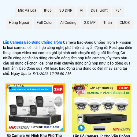
6.800.000 VNĐ
Lắp Camera Chống Trộm Hikvision PIR
Mic Và Loa
IP66
3D DNR
AI
Dual Light
78°
📶 Lắp 1 Camera Wifi Ip Ebitcam
Hồng Ngoại
Full Color
AI Coding
2.0 MP
Thân
CMOS
1.600.000 VNĐ
Lắp Camera Ip Wifi EBO2
🔗 Lắp Chống Trộm Hikvision Hikvision
Lắp Camera Báo Động Chống Trộm
Camera Báo Động Chống Trộm Hikvision
là loại camera có tích hợp công nghệ phát hiện chuyển động rồi Post qua điện
8.800,000 VNĐ
Camera Chống Trộm Hikvision Chuyên Đêm
thoại đoạn video mà camera ghi lại hình ảnh chuyển động bất thường, Có
nhiều công nghệ báo động chuyển động tích hợp trên camera, tùy theo nhu
🔥 4 Camera Chống Trộm Hikvision Giá Rẻ
cầu sử dụng để chọn loại phát hiện chuyển động phù hợp như: báo động qua
hình ảnh, báo động qua PIR hoặc báo động chủ động có đèn nháy sáng tại
5.000.000 VNĐ
Lắp Bộ Camera Chống Trộm Hikvision Giá Rẻ
chỗ. Ngày Upate:
8/1/2026 12:00:00 AM
21864
8329
🖥 Camera chống trộm Hikvision hầu như loại camera nào cũng có khả
năng chống trộm Hikvision , tuy nhiên với những loại camera chống trộm
Hikvision không chuyên dụng thì có thể sẽ có những báo động giả khi
không có người, trên đây là những camera có báo động chống trộm
Hikvision với chức năng thông mình có nhiều ưu điểm và có thể cấu hình
để hạn chế tối đa báo động giả.
🎁 Có thể nói
lắp camera có báo động chống trộm
là giải pháp để nâng cao
chất lượng cuộc sống. tuy nhiên camera báo động chống trộm Hikvision thì sẽ
không hoàn hảo bằng 1 bộ báo động chống trộm Hikvision chuyên nghiệp, vì
Bộ Camera An Ninh Khu Phố Thu
Lắp Bộ Camera IP Cho Văn Phòng