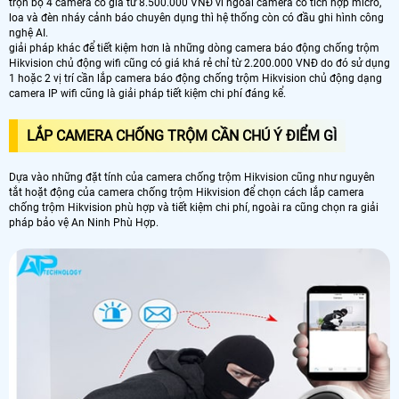
trọn bộ 4 camera có giá từ 8.500.000 VNĐ vì ngoài camera có tích hợp micro,
loa và đèn nháy cảnh báo chuyên dụng thì hệ thống còn có đầu ghi hình công
nghệ AI.
giải pháp khác để tiết kiệm hơn là những dòng camera báo động chống trộm
Hikvision chủ động wifi cũng có giá khá rẻ chỉ từ 2.200.000 VNĐ do đó sử dụng
1 hoặc 2 vị trí cần lắp camera báo động chống trộm Hikvision chủ động dạng
camera IP wifi cũng là giải pháp tiết kiệm chi phí đáng kể.
LẮP CAMERA CHỐNG TRỘM CẦN CHÚ Ý ĐIỂM GÌ
Dựa vào những đặt tính của camera chống trộm Hikvision cũng như nguyên
tắt hoặt động của camera chống trộm Hikvision để chọn cách lắp camera
chống trộm Hikvision phù hợp và tiết kiệm chi phí, ngoài ra cũng chọn ra giải
pháp bảo vệ An Ninh Phù Hợp.