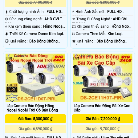
Giá gốc: 7,100,000 ₫
Giá gốc: 8,800,000 ₫
☀️ Chất lượng hình Ảnh :
FULL HD
️⚡ Hình Ảnh Sắc nét :
FULL HD
1080P .
1080P .
⚙ Sử dụng công nghệ :
AHD CVI TVI
⚜️ Trang Bị Công Nghệ :
AHD CVI
BCS.
TVI BCS.
⭐ Khi xem thiếu sáng :
Hồng Ngoại
💥 Khi xem thiếu sáng :
Hồng Ngoại
20m Hồng Ngoại EXIR.
50m Hồng Ngoại EXIR.
🐜 Thiết Kế Camera
Dome Kim loại.
⛓ Camera Theo Mẫu
Kim Loại.
️💮 Khả Năng :
Báo Động Chống
️⌘ Khả Năng :
Báo Động Chống
Trộm PIR.
Trộm PIR.
142362
11139
Lắp Camera Báo Động Hồng
Lắp Camera Báo Động Bãi Xe Cao
Ngoại Ngoài Trời Có Báo Động
Cấp
Giá Bán: 5,300,000 ₫
Giá Bán: 7,200,000 ₫
Giá gốc: 6,890,000 ₫
Giá gốc: 9,700,000 ₫
🦉 Hình ảnh chất lượng :
FULL HD
🔅 Độ Phân giải :
Ultra 2k+ sắc nét .