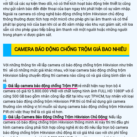
với tất cả các sự kiện theo dõi, nó có thể kích hoạt báo động trên thiết bị cũng
như gửi cảnh báo đến điện thoại của bạn ngay khi phát hiện có sự xâm nhập.
Ngoài ra camera có công nghệ báo động chống trộm Hikvision chủ động
thông thường được tích hợp một micrô cho phép ghi lại âm thanh và có thể
phát lại giọng nói của bạn khi có ai đó xâm nhập vào khu vực giám sát, với loa
sẵn có cho phép giao tiếp bằng âm thanh với một người hoặc những người
trong phạm vi được giám sát.
CAMERA BÁO ĐỘNG CHỐNG TRỘM GIÁ BAO NHIÊU
Với những thông tin về lắp camera có báo động chống trộm Hikvision như trên
thì sẽ có những mức giá khác nhau, với loại camera báo động chống trộm
Hikvision bằng chuyển động thì camera nào cũng có và giá cũng bình dân và
rẻ.
- Giá lắp camera báo động chống Trộm PIR
rẻ nhất hiện nay trọn bộ 4
camera có giá từ 5.800.000 VNĐ với chất lượng hình ảnh FULL HD 1080P với ổ
cứng 500 GB bao gồm nhân công lắp đặt tại khu vực TPHCM, tuy nhiện với loại
camera báo động chống trộm Hikvision PIR thì có thể sử dụng gói camera
thường còn những vị trí muốn sử dụng camera báo động chống trộm Hikvision
PIR chỉ việc thay thế là có giá rẻ hơn.
- Giá Lắp Camera Báo Động Chống Trộm Hikvision Chủ Động:
Nếu lắp
camera có báo động chống trộm Hikvision thông minh AI này thì thì đầu ghi
hình camera cũng phải tích hợp công nghệ AI do đó nêu lắp trọn bộ camera
báo động chống trộm Hikvision chủ động AI có giá khá cao với chi phí tổng