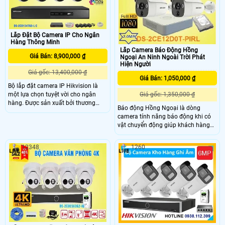
Lắp Đặt Bộ Camera IP Cho Ngân
Hàng Thông Minh
Lắp Camera Báo Động Hồng
Giá Bán: 8,900,000 ₫
Ngoại An Ninh Ngoài Trời Phát
Hiện Người
Giá gốc: 13,400,000 ₫
Giá Bán: 1,050,000 ₫
Bộ lắp đặt camera IP Hikvision là
một lựa chọn tuyệt vời cho ngân
Giá gốc: 1,350,000 ₫
hàng. Được sản xuất bởi thương
Báo động Hồng Ngoại là dòng
hiệu Việt chất lượng cao, bộ camera
camera tính năng báo động khi có
IP Hikvision cung cấp nhiều mẫu
vật chuyển động giúp khách hàng
mã để lựa chọn cho công trình. Sản
nhằm kịp thời phát hiện các vật xảy
phẩm được trang bị tích hợp khả
ra tại khu vực mình quan sát ,
năng báo động chuyển động hiệu
12348
1260
camera DS-2CE12D0T-PIRL có độ
quả mọi lúc, giúp đảm bảo an ninh
phân giải 2.0MP FULL HD chịu mưa
cho ngân hàng
nắng ngoài trời đảm bảo an ninh từ
ngoài vào trong rất phù hợp cho
khách hàng lắp các dòng camera
an ninh ngoài trời , khu phố , ngoài
trời gia đình , kho xưởng , nhà xưởng
, bãi xe