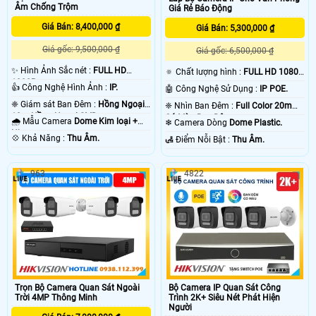
camera báo động chống trộm Hikvision sẽ có độ trể đáng kể khoảng 2- 3 phút
Âm Chống Trộm
Giá Rẻ Báo Động
sau khi xẩy ra sự cố. chắc chắc camera nào cũng vậy thôi. vì ông nghệ báo
động chống trộm Hikvision của camera hoặt động thong qua mạng internet do
Giá Bán: 8,400,000 ₫
Giá Bán: 5,300,000 ₫
đó có độ trể là do mạng chứ không phải do thiết bị camera chống trộm
Giá gốc: 9,500,000 ₫
Hikvision . 💡
Giá gốc: 6,500,000 ₫
✨ Hình Ảnh Sắc nét :
FULL HD
🔅 Chất lượng hình :
FULL HD 1080P
1080P .
.
👍 Công Nghệ Hình Ảnh :
IP.
🤖️ Công Nghệ Sử Dụng :
IP POE.
❈ Giám sát Ban Đêm :
Hồng Ngoại
❈ Nhìn Ban Đêm :
Full Color 20m
10m Hồng Ngoại SMD.
Có Màu Ban Ðêm.
🌧️ Mẫu Camera
Dome Kim loại +
❄ Camera Dòng
Dome Plastic.
Nhựa.
️💠 Khả Năng :
Thu Âm.
️🛃 Điểm Nỗi Bật :
Thu Âm.
963
4822
'
Trọn Bộ Camera Quan Sát Ngoài
Bộ Camera IP Quan Sát Công
Trời 4MP Thông Minh
Trình 2K+ Siêu Nét Phát Hiện
Người