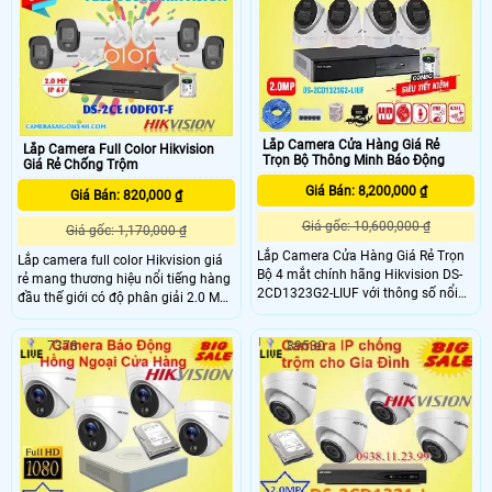
cho khách hàng khi cần thiết rất
thích hợp lắp quản lí hàng hóa cửa
hàng , văn phòng , công ty , gia đình
, siêu thị , ngân hàng
Lắp Camera Cửa Hàng Giá Rẻ
Lắp Camera Full Color Hikvision
Trọn Bộ Thông Minh Báo Động
Giá Rẻ Chống Trộm
Giá Bán: 8,200,000 ₫
Giá Bán: 820,000 ₫
Giá gốc: 10,600,000 ₫
Giá gốc: 1,170,000 ₫
Lắp Camera Cửa Hàng Giá Rẻ Trọn
Lắp camera full color Hikvision giá
Bộ 4 mắt chính hãng Hikvision DS-
rẻ mang thương hiệu nổi tiếng hàng
2CD1323G2-LIUF với thông số nổi
đầu thế giới có độ phân giải 2.0 MP
bật và các chức năng thông minh,
giám sát ban đêm có màu sắc nét
trang bị khả năng phát hiện chính
nhờ hỗ trợ đèn trợ sáng 20m, Hỗ trợ
7378
89530
xác người và phương tiện, với chất
đèn sáng khi báo động, có khả năng
lượng hình ảnh sắc nét Full HD cả
chống nước và bụi bẩn
ngày lẫn đêm và ghi lại hình ảnh có
âm thanh thì bộ camera cửa hàng
giá rẻ sẽ là sự lựa chọn vô cùng hợp
lý và tiết kiệm chi phí dành cho cửa
hàng của bạn.