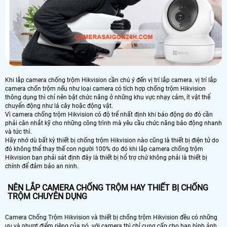
Khi lắp camera chống trộm Hikvision cần chú ý đến vị trí lắp camera. vị trí lắp
camera chốn trộm nếu như loại camera có tích hợp chống trộm Hikvision
thông dụng thì chỉ nên bật chức năng ở những khu vực nhạy cảm, ít vật thể
chuyển động như lá cây hoặc động vật.
Vì camera chống trộm Hikvision có độ trể nhất định khi báo động do đó cần
phải cân nhắt kỹ cho những công trình mà yêu cầu chức năng báo động nhanh
và tức thì.
Hãy nhớ dù bất kỳ thiết bị chống trộm Hikvision nào cũng là thiết bị điện tử do
đó không thể thay thế con người 100% do đó khi lắp camera chống trộm
Hikvision bạn phải sát định đây là thiết bị hổ trợ chứ không phải là thiết bị
chính để đảm bảo an ninh.
NÊN LẮP CAMERA CHỐNG TRỘM HAY THIẾT BỊ CHỐNG
TRỘM CHUYÊN DỤNG
Camera Chống Trộm Hikvision và thiết bị chống trộm Hikvision đều có những
ưu và nhượt điểm riêng của nó. với camera thì chỉ cung cấp cho bạn hình ảnh