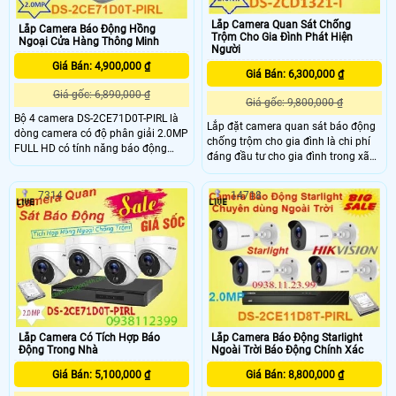
Lắp Camera Quan Sát Chống
Lắp Camera Báo Động Hồng
Trộm Cho Gia Đình Phát Hiện
Ngoại Cửa Hàng Thông Minh
Người
Giá Bán: 4,900,000 ₫
Giá Bán: 6,300,000 ₫
Giá gốc: 6,890,000 ₫
Giá gốc: 9,800,000 ₫
Bộ 4 camera DS-2CE71D0T-PIRL là
Lắp đặt camera quan sát báo động
dòng camera có độ phân giải 2.0MP
chống trộm cho gia đình là chi phí
FULL HD có tính năng báo động
đáng đầu tư cho gia đình trong xã
hồng ngoại siêu nét chất lượng cao ,
hội ngày nay. lắp đặt camera chống
đây là dòng camera hãng
trộm giá rẻ chọn loại Camera IP
HIKVISION vừa ra mắt giúp khách
7314
14718
HIKVISION DS-2CD1321-I là dòng
hàng quan sát báo động dành cho
camera chống trộm cho gia đình gia
Cửa Hàng , Văn Phòng , Công Ty ,
rẻ , hình ảnh siêu nét , chất lượng
Siêu Thị , . . v
cao hiện nay , hồng ngoại quan sát
ban đêm tốt 30 mét , độ phân giải 2.
Lắp Camera Có Tích Hợp Báo
Lắp Camera Báo Động Starlight
Động Trong Nhà
Ngoài Trời Báo Động Chính Xác
Giá Bán: 5,100,000 ₫
Giá Bán: 8,800,000 ₫