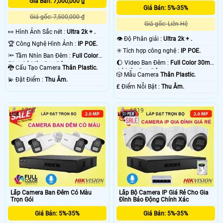
Giá Bán: 7,000,000 ₫
Giá Bán: 5%-35%
Giá gốc: 7,500,000 ₫
Giá gốc: Liên Hệ
️👀 Hình Ảnh Sắc nét :
Ultra 2k + .
👁 Độ Phân giải :
Ultra 2k + .
🏆 Công Nghệ Hình Ảnh :
IP POE.
✳️ Tích hợp công nghệ :
IP POE.
🔦 Tầm Nhìn Ban Đêm :
Full Color
🌔 Video Ban Đêm :
Full Color 30m
50m Có Màu Ban Ðêm.
🐉️ Cấu Tạo Camera
Thân Plastic.
Có Màu Ban Ðêm.
🎲 Mẫu Camera
Thân Plastic.
️💫 Đặt Điểm :
Thu Âm.
️₤ Điểm Nỗi Bật :
Thu Âm.
5768
6819
Lắp Camera Ban Đêm Có Màu
Lắp Bộ Camera IP Giá Rẻ Cho Gia
Trọn Gói
Đình Báo Động Chính Xác
Giá Bán: 5%-35%
Giá Bán: 5%-35%