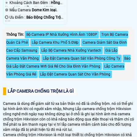
TVI BCS.
🔅 Khoảng Cách Ban Đêm :
Hồng
Ngoại 20m Hồng Ngoại EXIR.
💢 Mẫu Camera
Dome Kim loại.
️💮 Ưu Điểm :
Báo Động Chống Trộm
PIR.
Thông Tin:
Bộ Camera IP Nhà Xưởng Hình Ảnh 1080P
Trọn Bộ Camera
Quán Cà Phê
Lắp Camera Khu Phố 5.0Mp
Camera Giám Sát Gia Đình
Cao Cấp Samsung
Lắp Bộ Camera Nhà Xưởng Vantech
Giá Lắp
Camera Văn Phòng
Lắp Đặt Camera Quan Sát Văn Phòng Công Ty
Báo
Giá Lắp Đặt Camera Wifi Giá Rẻ Cho Gia Đình Văn Phòng
Lắp Camera
Văn Phòng Giá Rẻ
Lắp Đặt Camera Quan Sát Cho Văn Phòng
LẮP CAMERA CHỐNG TRỘM LÀ GÌ
Camera là dùng để giám sát từ xa bản thân nó đã là chống trộm. nó có thể ghi
lại hình ảnh khi có người xâm nhập, Nhưng Lắp camera chống trộm Hikvision
công nghệ mới ngày nay không dừng lại ở chỗ là ghi lại hình ảnh mà camera
chống trộm Hikvision còn có khả năng báo động qua điện thoại và thậm chí có
thể phát ra âm thanh ngay tại vị trí lắp camera nhằm cảnh báo cho đối tượng
xâm nhập đã bị phát hiện từ đó mà rút lui.
Camera chống trộm Hikvision là một loại thiết bị chống trộm Hikvision có khả