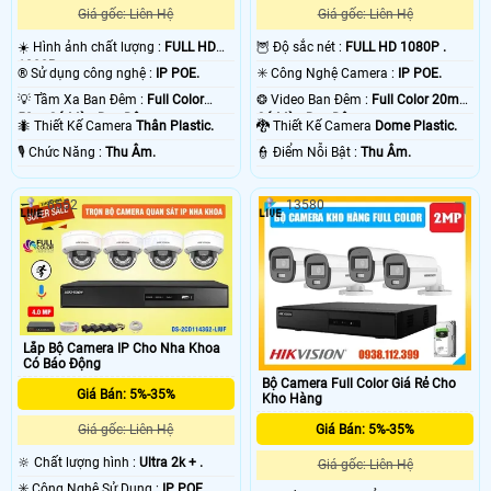
Giá gốc: Liên Hệ
Giá gốc: Liên Hệ
☀️ Hình ảnh chất lượng :
FULL HD
🦉 Độ sắc nét :
FULL HD 1080P .
1080P .
®️ Sử dụng công nghệ :
IP POE.
✳️ Công Nghệ Camera :
IP POE.
💡 Tầm Xa Ban Đêm :
Full Color
❂ Video Ban Đêm :
Full Color 20m
50m Có Màu Ban Ðêm.
Có Màu Ban Ðêm.
🐜 Thiết Kế Camera
Thân Plastic.
🐉️ Thiết Kế Camera
Dome Plastic.
️🎙 Chức Năng :
Thu Âm.
️👮 Điểm Nỗi Bật :
Thu Âm.
6552
13580
Lắp Bộ Camera IP Cho Nha Khoa
Có Báo Động
Bộ Camera Full Color Giá Rẻ Cho
Giá Bán: 5%-35%
Kho Hàng
Giá Bán: 5%-35%
Giá gốc: Liên Hệ
🔆 Chất lượng hình :
Ultra 2k + .
Giá gốc: Liên Hệ
✳️ Công Nghệ Sử Dụng :
IP POE.