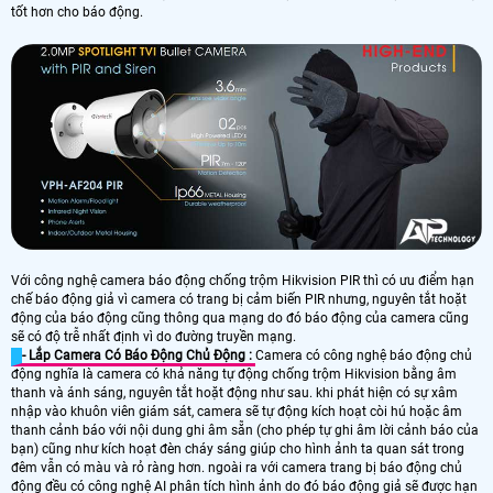
tốt hơn cho báo động.
Với công nghệ camera báo động chống trộm Hikvision PIR thì có ưu điểm hạn
chế báo động giả vì camera có trang bị cảm biến PIR nhưng, nguyên tắt hoặt
động của báo động cũng thông qua mạng do đó báo động của camera cũng
sẽ có độ trễ nhất định vì do đường truyền mạng.
- Lắp Camera Có Báo Động Chủ Động :
Camera có công nghệ báo động chủ
động nghĩa là camera có khả năng tự động chống trộm Hikvision bằng âm
thanh và ánh sáng, nguyên tắt hoặt động như sau. khi phát hiện có sự xâm
nhập vào khuôn viên giám sát, camera sẽ tự động kích hoạt còi hú hoặc âm
thanh cảnh báo với nội dung ghi âm sẵn (cho phép tự ghi âm lời cảnh báo của
bạn) cũng như kích hoạt đèn cháy sáng giúp cho hình ảnh ta quan sát trong
đêm vẫn có màu và rỏ ràng hơn. ngoài ra với camera trang bị báo động chủ
động đều có công nghệ AI phân tích hình ảnh do đó báo động giả sẽ được hạn