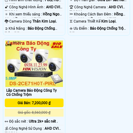
1080P .
🌠 Công Nghệ Hình Ảnh :
AHD CVI
🏆 Công Nghệ Camera :
AHD CVI
TVI BCS.
TVI BCS.
🔅 Khi xem thiếu sáng :
Hồng Ngoại
🔦 Khoảng Cách Ban Đêm :
Hồng
20m Hồng Ngoại EXIR.
Ngoại 20m Hồng Ngoại EXIR.
🐉️ Camera Dòng
Thân Kim Loại.
♊ Camera Thiết Kế
Kim Loại.
️➲ Khả Năng :
Báo Động Chống
️☣️ Ưu Điểm :
Báo Động Chống Trộm
Trộm PIR.
PIR.
9976
Lắp Camera Báo Động Công Ty
Có Chống Trộm
Giá Bán: 7,200,000 ₫
Giá gốc: 8,560,000 ₫
️👀 Độ sắc nét :
Ultra 2k+ sắc nét .
🕉️ Công Nghệ Sử Dụng :
AHD CVI