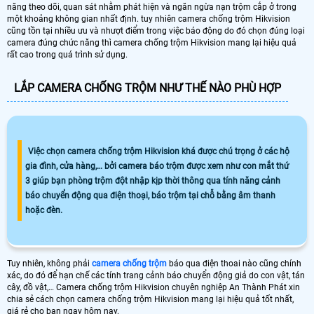
năng theo dõi, quan sát nhằm phát hiện và ngăn ngừa nạn trộm cắp ở trong
một khoảng không gian nhất định. tuy nhiên camera chống trộm Hikvision
cũng tồn tại nhiều ưu và nhượt điểm trong việc báo động do đó chọn đúng loại
camera đúng chức năng thì camera chống trộm Hikvision mang lại hiệu quả
rất cao trong quá trình sử dụng.
LẮP CAMERA CHỐNG TRỘM NHƯ THẾ NÀO PHÙ HỢP
Việc chọn camera chống trộm Hikvision khá được chú trọng ở các hộ
gia đình, cửa hàng,… bởi camera báo trộm được xem như con mắt thứ
3 giúp bạn phòng trộm đột nhập kịp thời thông qua tính năng cảnh
báo chuyển động qua điện thoại, báo trộm tại chỗ bằng âm thanh
hoặc đèn.
Tuy nhiên, không phải
camera chống trộm
báo qua điện thoai nào cũng chính
xác, do đó để hạn chế các tính trang cảnh báo chuyển động giả do con vật, tán
cây, đồ vật,… Camera chống trộm Hikvision chuyên nghiệp An Thành Phát xin
chia sẻ cách chọn camera chống trộm Hikvision mang lại hiệu quả tốt nhất,
giá rẻ cho bạn ngay hôm nay.