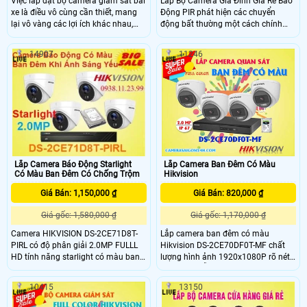
Việc lắp đặt bộ camera giám sát bài
Lắp Bộ Camera Gia Đình Giá Rẻ Báo
xe là điều vô cùng cần thiết, mang
Động PIR phát hiện các chuyển
lại vô vàng các lợi ích khác nhau,
động bất thường một cách chính
như bảo vệ an ninh, bảo vệ và giám
xác, camera với cảm biến CMOS độ
sát lượng xe ra vào bãi xe một cách
phân giải 5.0MP, hồng ngoại EXIR
14907
11246
rõ ràng. Với bộ camera giám sát bãi
20M cung cấp hình ảnh giám sát vô
xe Hikvision DS-2CD2023G2-IU với
cùng chất lượng giúp bảo vệ an
độ phân giải cao lên đến 2MP, có thể
toàn cho gia đình bạn một cách tốt
nhìn hồng ngoại vào ban đêm lên
nhất
đến 50M,Hỗ trợ Chống báo động giả
bằng cách phân biệt được người, xe
với các yếu tố gây báo động giả
khác (như vật nuôi, lá cây,
Lắp Camera Báo Động Starlight
Lắp Camera Ban Đêm Có Màu
Có Màu Ban Đêm Có Chống Trộm
Hikvision
Giá Bán: 1,150,000 ₫
Giá Bán: 820,000 ₫
Giá gốc: 1,580,000 ₫
Giá gốc: 1,170,000 ₫
Camera HIKVISION DS-2CE71D8T-
Lắp camera ban đêm có màu
PIRL có độ phân giải 2.0MP FULLL
Hikvision DS-2CE70DF0T-MF chất
HD tính năng starlight có màu ban
lượng hình ảnh 1920x1080P rõ nét,
đêm khi ánh sáng yếu kèm hồng
sáng đẹp, hỗ trợ led trợ sáng tầm xa
ngoại báo động khi có chuyển động
20m và nhấp nháy đèn khi báo
10415
13150
khách hàng yên tâm hơn khi có
động phù hợp cho gia đình, cửa
camera quan sát sẽ báo động về
hàng, kho xưởng, . . .