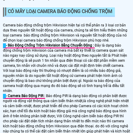
CÓ MÂY LOẠI CAMERA BÁO ĐỘNG CHỐNG TRỘM
Camera báo động chống trộm Hikvision hiện tại có thể phân ra 3 loại cơ bản
dựa theo nguyên tắt hoặt động của camera, chúng ta sẽ tìm hiểu thêm những
loại camera báo động chống trộm Hikvision và nguyên tắt hoặt động của nó
để chọn loại camera báo động chống trộm Hikvision phù hợp nhé.
- Báo Động Chống Trộm Hikvision Bằng Chuyển Động :
Đây là dạng báo
động chống trộm Hikvision của camera mà bất kỳ thiết bị camera quan sát
nào ngay nay cũng sử dụng. Loại này hoặt động theo nguyên tắt là Phát hiện
chuyển động là sẽ push 1 tin nhắn qua điện thoại có cài đặt phần mềm xem
camera, tin nhắn với chuôn nhỏ và được cài đặt mặt định trên chiết camera.
Với loại báo động này thì thường có nhượt điểm là có nhiều báo động giả,
nguyên nhân là do nguyên tắt hoặt động cứ camera phát hiện hình ảnh có
chuyển động là bao chứ không phân biệt được gì. Ngoài ra báo động của
camera hoặt động qua mạng đo đó báo động sẽ có tình trạng trễ là điều tất
nhiên.
- Camera Báo Động PIR :
Báo động PIR là dạng báo động có phân biệt được
người và động vật thông qua cảm biến thân nhiệt,là công nghệ phát hiện nhiệt
và cảm biến nhiệt, được phát triển để cho phép Camera có các kích hoạt chính
xác, hạn chế tối đa kích hoặt báo động giả mà công nghệ báo động qua hình
ảnh ở trên không phân biệt được, Với Công nghệ cảm biến báo động PIR thì
cho phép cài đặt diện tích nhận dạng thân nhiệt to đến mức nào thì camera
kích hoặt báo động chống trộm Hikvision qua điện thoại. do đó với công nghệ
này chúng ta có thể cài đặt cảm biến thân nhiệt lớn giúp phát hiện và kích hoặt