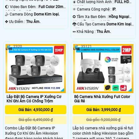
☀️ Chất lượng hình Ảnh :
FULL HD
🌔 Video Ban Đêm :
Full Color 20m
1080P .
⚛️ Camera Công nghệ :
IP.
Có Màu Ban Ðêm.
🤹 Camera Dòng
Dome Kim loại.
✪ Tầm Xa Ban Đêm :
Hồng Ngoại
️✤ Ưu Điểm :
Thu Âm.
10m Hồng Ngoại SMD.
🐉️ Cấu Tạo Camera
Dome Kim loại
+ Nhựa.
️↭ Khả Năng :
Thu Âm.
2320
35121
Lắp Đặt Bộ Camera IP Xưởng Cơ
Bộ Camera Nhà Xưởng Full Color
Khí Ghi Âm Có Chống Trộm
Giá Rẻ
Giá Bán: 4,950,000 ₫
Giá Bán: 3,999,000 ₫
Giá gốc: 6,490,000 ₫
Giá gốc: 9,200,000 ₫
Combo Lắp Đặt Bộ Camera IP
Lắp bộ camera nhà xưởng giá rẻ full
Xưởng Cơ Khí Ghi Âm Hikvision
color chính hãng Hikvision bao gồm
đang được hàng ngàn khách hàng
2 camera wifi xoay 360, 2 camera