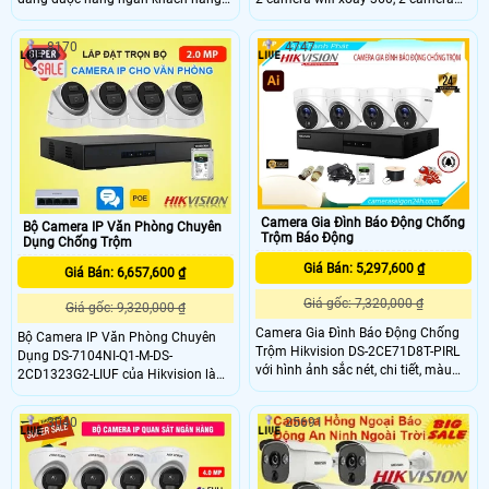
đánh giá cao với chất lượng tốt và
wifi thân dài giám sát hình ảnh Full
mẫu mã đẹp. Combo này không chỉ
HD 1080P siêu nét, hỗ trợ có màu
8170
4747
mang lại hình ảnh sắc nét mà còn
ban đêm bảo vệ an ninh hiệu quả
có giá thành rất hợp lý. Với sự tin
cho nhà xưởng với các tính năng
cậy và độ bền cao, bộ camera IP
hiện đại như phát hiện phân biệt
này đảm bảo tăng cường an ninh
người/phương tiện, đàm thoại 2
cho xưởng cơ khí
chiều
Camera Gia Đình Báo Động Chống
Bộ Camera IP Văn Phòng Chuyên
Trộm Báo Động
Dụng Chống Trộm
Giá Bán: 5,297,600 ₫
Giá Bán: 6,657,600 ₫
Giá gốc: 7,320,000 ₫
Giá gốc: 9,320,000 ₫
Camera Gia Đình Báo Động Chống
Bộ Camera IP Văn Phòng Chuyên
Trộm Hikvision DS-2CE71D8T-PIRL
Dụng DS-7104NI-Q1-M-DS-
với hình ảnh sắc nét, chi tiết, màu
2CD1323G2-LIUF của Hikvision là
sắc trung thực. Camera có khả năng
lựa chọn tối ưu cho việc giám sát an
chống nước chuẩn IP67 giúp giám
ninh trong môi trường văn phòng.
3040
25691
sát trong môi trường khắc nghiệt
Với độ nét lên đến 2.0 full HD 1080
mà vẫn đảm bảo hoạt động hiệu
cho ra hình ảnh sắc nét, chi tiết và
quả.
chất lượng cao