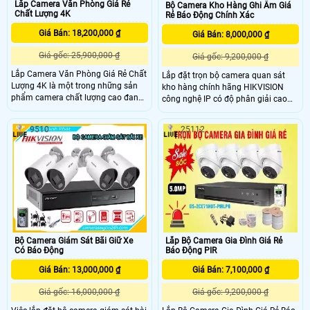
Lắp Camera Văn Phòng Giá Rẻ
Bộ Camera Kho Hàng Ghi Âm Giá
Chất Lượng 4K
Rẻ Báo Động Chính Xác
Giá Bán: 18,200,000 ₫
Giá Bán: 8,000,000 ₫
Giá gốc: 25,900,000 ₫
Giá gốc: 9,200,000 ₫
Lắp Camera Văn Phòng Giá Rẻ Chất
Lắp đặt trọn bộ camera quan sát
Lượng 4K là một trong những sản
kho hàng chính hãng HIKVISION
phẩm camera chất lượng cao đang
công nghệ IP có độ phân giải cao
được nhiều người dùng lựa chọn
lên đến 6MP DS-2CD1T63G2-LIUF là
hàng đầu với độ phân giải 8.0MP
sự lựa chọn hàng đầu cho hệ thống
9510
25112
hình ảnh giám sát cực nét, trang bị
giám sát an ninh chất lượng cao
công nghệ phát hiện chuyển động
mang đến hình ảnh sắc nét và chi
chống báo động giả, phân biệt được
tiết, giúp bạn theo dõi mọi hoạt
người và phương tiện dễ dàng, hỗ
động trong kho hàng một cách dễ
trợ khả năng quan sát ban đêm rõ
dàng.
nét.
Bộ Camera Giám Sát Bãi Giữ Xe
Lắp Bộ Camera Gia Đình Giá Rẻ
Có Báo Động
Báo Động PIR
Giá Bán: 13,000,000 ₫
Giá Bán: 7,100,000 ₫
Giá gốc: 16,000,000 ₫
Giá gốc: 9,200,000 ₫