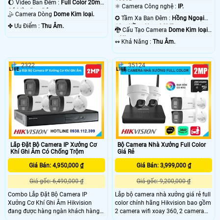
🌔 Video Ban Đêm :
Full Color 20m
1080P .
⚛️ Camera Công nghệ :
IP.
Có Màu Ban Ðêm.
🤹 Camera Dòng
Dome Kim loại.
✪ Tầm Xa Ban Đêm :
Hồng Ngoại
️✤ Ưu Điểm :
Thu Âm.
10m Hồng Ngoại SMD.
🐉️ Cấu Tạo Camera
Dome Kim loại
+ Nhựa.
️↭ Khả Năng :
Thu Âm.
2322
35124
Lắp Đặt Bộ Camera IP Xưởng Cơ
Bộ Camera Nhà Xưởng Full Color
Khí Ghi Âm Có Chống Trộm
Giá Rẻ
Giá Bán: 4,950,000 ₫
Giá Bán: 3,999,000 ₫
Giá gốc: 6,490,000 ₫
Giá gốc: 9,200,000 ₫
Combo Lắp Đặt Bộ Camera IP
Lắp bộ camera nhà xưởng giá rẻ full
Xưởng Cơ Khí Ghi Âm Hikvision
color chính hãng Hikvision bao gồm
đang được hàng ngàn khách hàng
2 camera wifi xoay 360, 2 camera
đánh giá cao với chất lượng tốt và
wifi thân dài giám sát hình ảnh Full