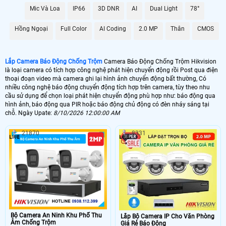
6.800.000 VNĐ
Lắp Camera Chống Trộm Hikvision PIR
Mic Và Loa
IP66
3D DNR
AI
Dual Light
78°
📶 Lắp 1 Camera Wifi Ip Ebitcam
Hồng Ngoại
Full Color
AI Coding
2.0 MP
Thân
CMOS
1.600.000 VNĐ
Lắp Camera Ip Wifi EBO2
Lắp Camera Báo Động Chống Trộm
Camera Báo Động Chống Trộm Hikvision
🔗 Lắp Chống Trộm Hikvision Hikvision
là loại camera có tích hợp công nghệ phát hiện chuyển động rồi Post qua điện
thoại đoạn video mà camera ghi lại hình ảnh chuyển động bất thường, Có
8.800,000 VNĐ
Camera Chống Trộm Hikvision Chuyên Đêm
nhiều công nghệ báo động chuyển động tích hợp trên camera, tùy theo nhu
cầu sử dụng để chọn loại phát hiện chuyển động phù hợp như: báo động qua
🔥 4 Camera Chống Trộm Hikvision Giá Rẻ
hình ảnh, báo động qua PIR hoặc báo động chủ động có đèn nháy sáng tại
chỗ. Ngày Upate:
8/10/2026 12:00:00 AM
5.000.000 VNĐ
Lắp Bộ Camera Chống Trộm Hikvision Giá Rẻ
21870
8331
🖥 Camera chống trộm Hikvision hầu như loại camera nào cũng có khả
năng chống trộm Hikvision , tuy nhiên với những loại camera chống trộm
Hikvision không chuyên dụng thì có thể sẽ có những báo động giả khi
không có người, trên đây là những camera có báo động chống trộm
Hikvision với chức năng thông mình có nhiều ưu điểm và có thể cấu hình
để hạn chế tối đa báo động giả.
🎁 Có thể nói
lắp camera có báo động chống trộm
là giải pháp để nâng cao
chất lượng cuộc sống. tuy nhiên camera báo động chống trộm Hikvision thì sẽ
Bộ Camera An Ninh Khu Phố Thu
Lắp Bộ Camera IP Cho Văn Phòng
không hoàn hảo bằng 1 bộ báo động chống trộm Hikvision chuyên nghiệp, vì
Âm Chống Trộm
Giá Rẻ Báo Động