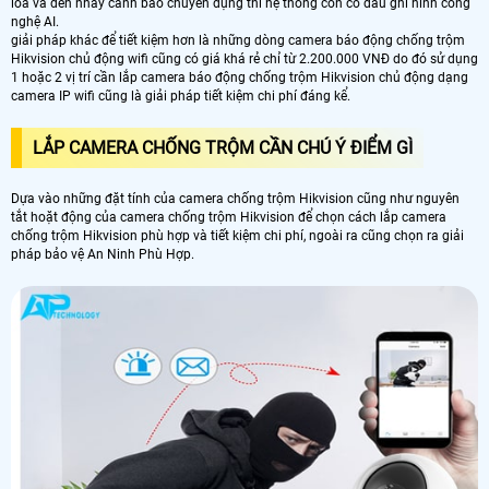
loa và đèn nháy cảnh báo chuyên dụng thì hệ thống còn có đầu ghi hình công
nghệ AI.
giải pháp khác để tiết kiệm hơn là những dòng camera báo động chống trộm
Hikvision chủ động wifi cũng có giá khá rẻ chỉ từ 2.200.000 VNĐ do đó sử dụng
1 hoặc 2 vị trí cần lắp camera báo động chống trộm Hikvision chủ động dạng
camera IP wifi cũng là giải pháp tiết kiệm chi phí đáng kể.
LẮP CAMERA CHỐNG TRỘM CẦN CHÚ Ý ĐIỂM GÌ
Dựa vào những đặt tính của camera chống trộm Hikvision cũng như nguyên
tắt hoặt động của camera chống trộm Hikvision để chọn cách lắp camera
chống trộm Hikvision phù hợp và tiết kiệm chi phí, ngoài ra cũng chọn ra giải
pháp bảo vệ An Ninh Phù Hợp.