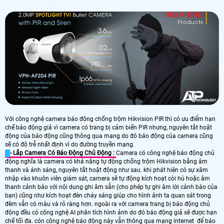
Với công nghệ camera báo động chống trộm Hikvision PIR thì có ưu điểm hạn
chế báo động giả vì camera có trang bị cảm biến PIR nhưng, nguyên tắt hoặt
động của báo động cũng thông qua mạng do đó báo động của camera cũng
sẽ có độ trễ nhất định vì do đường truyền mạng.
- Lắp Camera Có Báo Động Chủ Động :
Camera có công nghệ báo động chủ
động nghĩa là camera có khả năng tự động chống trộm Hikvision bằng âm
thanh và ánh sáng, nguyên tắt hoặt động như sau. khi phát hiện có sự xâm
nhập vào khuôn viên giám sát, camera sẽ tự động kích hoạt còi hú hoặc âm
thanh cảnh báo với nội dung ghi âm sẵn (cho phép tự ghi âm lời cảnh báo của
bạn) cũng như kích hoạt đèn cháy sáng giúp cho hình ảnh ta quan sát trong
đêm vẫn có màu và rỏ ràng hơn. ngoài ra với camera trang bị báo động chủ
động đều có công nghệ AI phân tích hình ảnh do đó báo động giả sẽ được hạn
chế tối đa. cón công nghệ báo động này vẫn thông qua mạng internet để báo