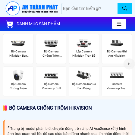
DANH MỤC SẢN PHẨM
Bộ Camera
Bô Camera
Lắp Camera
Bộ Camera Ghi
Hikvision Ban
Chống Trộm
Hikvision Trọn Bộ
Âm Hikvision
Đêm Có Màu
Hikvision
Bộ Camera
Bộ Camera
Bộ Camera Dahua
Camera
Chống Trộm
Visioncop Full
Báo Động
Visioncop Trọn
Hikvision
Color
Bộ
BỘ CAMERA CHỐNG TRỘM HIKVISION
Trang bị modul phân biêt chuyển đông trên chip AI AcuSense xử lý hình
ảnh trực quan với tốc độ cao giúp báo động nhanh qua tín nhắn đồng thời