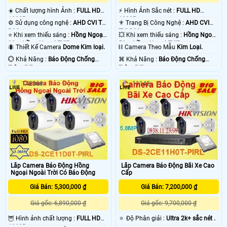
☀️ Chất lượng hình Ảnh :
FULL HD
️⚡ Hình Ảnh Sắc nét :
FULL HD
1080P .
1080P .
⚙ Sử dụng công nghệ :
AHD CVI TVI
⚜️ Trang Bị Công Nghệ :
AHD CVI
BCS.
TVI BCS.
⭐ Khi xem thiếu sáng :
Hồng Ngoại
💥 Khi xem thiếu sáng :
Hồng Ngoại
20m Hồng Ngoại EXIR.
50m Hồng Ngoại EXIR.
🐜 Thiết Kế Camera
Dome Kim loại.
⛓ Camera Theo Mẫu
Kim Loại.
️💮 Khả Năng :
Báo Động Chống
️⌘ Khả Năng :
Báo Động Chống
Trộm PIR.
Trộm PIR.
142366
11142
Lắp Camera Báo Động Hồng
Lắp Camera Báo Động Bãi Xe Cao
Ngoại Ngoài Trời Có Báo Động
Cấp
Giá Bán: 5,300,000 ₫
Giá Bán: 7,200,000 ₫
Giá gốc: 6,890,000 ₫
Giá gốc: 9,700,000 ₫
🦉 Hình ảnh chất lượng :
FULL HD
🔅 Độ Phân giải :
Ultra 2k+ sắc nét .
1080P .