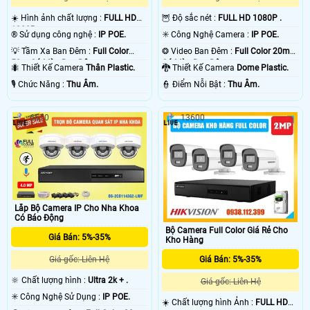
☀️ Hình ảnh chất lượng :
FULL HD
🦉 Độ sắc nét :
FULL HD 1080P .
1080P .
®️ Sử dụng công nghệ :
IP POE.
✳️ Công Nghệ Camera :
IP POE.
💡 Tầm Xa Ban Đêm :
Full Color
❂ Video Ban Đêm :
Full Color 20m
50m Có Màu Ban Ðêm.
Có Màu Ban Ðêm.
🐜 Thiết Kế Camera
Thân Plastic.
🐉️ Thiết Kế Camera
Dome Plastic.
️🎙 Chức Năng :
Thu Âm.
️👮 Điểm Nỗi Bật :
Thu Âm.
6570
13600
Lắp Bộ Camera IP Cho Nha Khoa
Có Báo Động
Bộ Camera Full Color Giá Rẻ Cho
Giá Bán: 5%-35%
Kho Hàng
Giá Bán: 5%-35%
Giá gốc: Liên Hệ
🔆 Chất lượng hình :
Ultra 2k + .
Giá gốc: Liên Hệ
✳️ Công Nghệ Sử Dụng :
IP POE.
☀️ Chất lượng hình Ảnh :
FULL HD