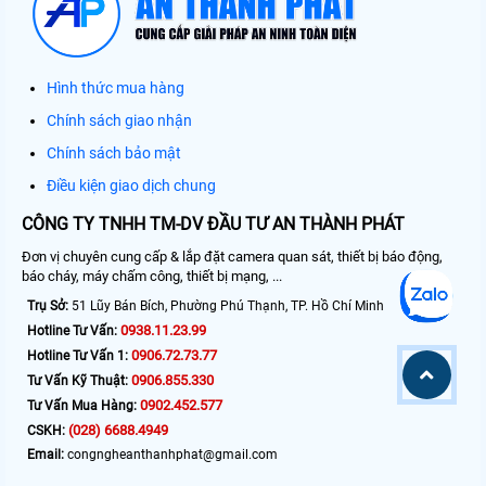
Hình thức mua hàng
Chính sách giao nhận
Chính sách bảo mật
Điều kiện giao dịch chung
CÔNG TY TNHH TM-DV ĐẦU TƯ AN THÀNH PHÁT
Đơn vị chuyên cung cấp & lắp đặt camera quan sát, thiết bị báo động,
báo cháy, máy chấm công, thiết bị mạng, ...
Trụ Sở:
51 Lũy Bán Bích, Phường Phú Thạnh, TP. Hồ Chí Minh
0938.11.23.99
Hotline Tư Vấn:
0906.72.73.77
Hotline Tư Vấn 1:
0906.855.330
Tư Vấn Kỹ Thuật:
0902.452.577
Tư Vấn Mua Hàng:
(028) 6688.4949
CSKH:
Email:
congngheanthanhphat@gmail.com