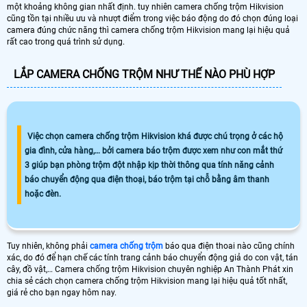
một khoảng không gian nhất định. tuy nhiên camera chống trộm Hikvision
cũng tồn tại nhiều ưu và nhượt điểm trong việc báo động do đó chọn đúng loại
camera đúng chức năng thì camera chống trộm Hikvision mang lại hiệu quả
rất cao trong quá trình sử dụng.
LẮP CAMERA CHỐNG TRỘM NHƯ THẾ NÀO PHÙ HỢP
Việc chọn camera chống trộm Hikvision khá được chú trọng ở các hộ
gia đình, cửa hàng,… bởi camera báo trộm được xem như con mắt thứ
3 giúp bạn phòng trộm đột nhập kịp thời thông qua tính năng cảnh
báo chuyển động qua điện thoại, báo trộm tại chỗ bằng âm thanh
hoặc đèn.
Tuy nhiên, không phải
camera chống trộm
báo qua điện thoai nào cũng chính
xác, do đó để hạn chế các tính trang cảnh báo chuyển động giả do con vật, tán
cây, đồ vật,… Camera chống trộm Hikvision chuyên nghiệp An Thành Phát xin
chia sẻ cách chọn camera chống trộm Hikvision mang lại hiệu quả tốt nhất,
giá rẻ cho bạn ngay hôm nay.