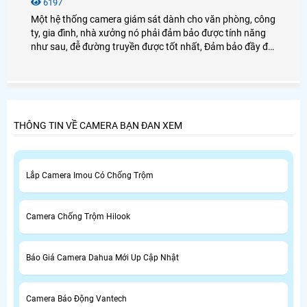
6197
Một hệ thống camera giám sát dành cho văn phòng, công
ty, gia đình, nhà xưởng nó phải đảm bảo được tính năng
như sau, đễ đường truyền được tốt nhất, Đảm bảo đầy đủ
các yếu tố như sau, Tính năng quan sát, Tính năng hiển
thị nhiều vị trí cùng lúc, Tính năng ghi hình và lưu trữ hình
ảnh . hệ thống camera IP Wifi hay hệ thống camera quan
sát có đi dây đều phải đảm bảo yếu tố trên.
THÔNG TIN VỀ CAMERA BẠN ĐAN XEM
Lắp Camera Imou Có Chống Trộm
Camera Chống Trộm Hilook
Báo Giá Camera Dahua Mới Up Cập Nhật
Camera Báo Động Vantech