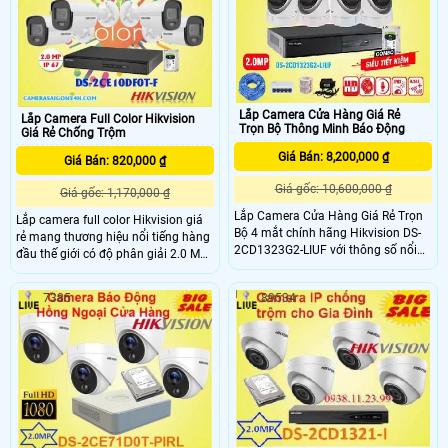
thích hợp lắp quản lí hàng hóa cửa
hàng , văn phòng , công ty , gia đình
, siêu thị , ngân hàng
Lắp Camera Cửa Hàng Giá Rẻ
Lắp Camera Full Color Hikvision
Trọn Bộ Thông Minh Báo Động
Giá Rẻ Chống Trộm
Giá Bán: 8,200,000 ₫
Giá Bán: 820,000 ₫
Giá gốc: 10,600,000 ₫
Giá gốc: 1,170,000 ₫
Lắp Camera Cửa Hàng Giá Rẻ Trọn
Lắp camera full color Hikvision giá
Bộ 4 mắt chính hãng Hikvision DS-
rẻ mang thương hiệu nổi tiếng hàng
2CD1323G2-LIUF với thông số nổi
đầu thế giới có độ phân giải 2.0 MP
bật và các chức năng thông minh,
giám sát ban đêm có màu sắc nét
trang bị khả năng phát hiện chính
nhờ hỗ trợ đèn trợ sáng 20m, Hỗ trợ
7385
89534
xác người và phương tiện, với chất
đèn sáng khi báo động, có khả năng
lượng hình ảnh sắc nét Full HD cả
chống nước và bụi bẩn
ngày lẫn đêm và ghi lại hình ảnh có
âm thanh thì bộ camera cửa hàng
giá rẻ sẽ là sự lựa chọn vô cùng hợp
lý và tiết kiệm chi phí dành cho cửa
hàng của bạn.