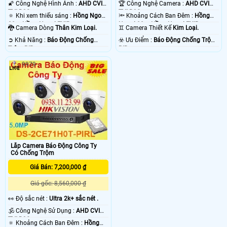
🌠 Công Nghệ Hình Ảnh :
AHD CVI
🏆 Công Nghệ Camera :
AHD CVI
TVI BCS.
TVI BCS.
🔅 Khi xem thiếu sáng :
Hồng Ngoại
🔦 Khoảng Cách Ban Đêm :
Hồng
20m Hồng Ngoại EXIR.
Ngoại 20m Hồng Ngoại EXIR.
🐉️ Camera Dòng
Thân Kim Loại.
♊ Camera Thiết Kế
Kim Loại.
️➲ Khả Năng :
Báo Động Chống
️☣️ Ưu Điểm :
Báo Động Chống Trộm
Trộm PIR.
PIR.
9979
Lắp Camera Báo Động Công Ty
Có Chống Trộm
Giá Bán: 7,200,000 ₫
Giá gốc: 8,560,000 ₫
️👀 Độ sắc nét :
Ultra 2k+ sắc nét .
🕉️ Công Nghệ Sử Dụng :
AHD CVI
TVI BCS.
🔅 Khoảng Cách Ban Đêm :
Hồng