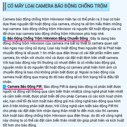
CÓ MÂY LOẠI CAMERA BÁO ĐỘNG CHỐNG TRỘM
Camera báo động chống trộm Hikvision hiện tại có thể phân ra 3 loại cơ bản
dựa theo nguyên tắt hoặt động của camera, chúng ta sẽ tìm hiểu thêm những
loại camera báo động chống trộm Hikvision và nguyên tắt hoặt động của nó
để chọn loại camera báo động chống trộm Hikvision phù hợp nhé.
- Báo Động Chống Trộm Hikvision Bằng Chuyển Động :
Đây là dạng báo
động chống trộm Hikvision của camera mà bất kỳ thiết bị camera quan sát
nào ngay nay cũng sử dụng. Loại này hoặt động theo nguyên tắt là Phát hiện
chuyển động là sẽ push 1 tin nhắn qua điện thoại có cài đặt phần mềm xem
camera, tin nhắn với chuôn nhỏ và được cài đặt mặt định trên chiết camera.
Với loại báo động này thì thường có nhượt điểm là có nhiều báo động giả,
nguyên nhân là do nguyên tắt hoặt động cứ camera phát hiện hình ảnh có
chuyển động là bao chứ không phân biệt được gì. Ngoài ra báo động của
camera hoặt động qua mạng đo đó báo động sẽ có tình trạng trễ là điều tất
nhiên.
- Camera Báo Động PIR :
Báo động PIR là dạng báo động có phân biệt được
người và động vật thông qua cảm biến thân nhiệt,là công nghệ phát hiện nhiệt
và cảm biến nhiệt, được phát triển để cho phép Camera có các kích hoạt chính
xác, hạn chế tối đa kích hoặt báo động giả mà công nghệ báo động qua hình
ảnh ở trên không phân biệt được, Với Công nghệ cảm biến báo động PIR thì
cho phép cài đặt diện tích nhận dạng thân nhiệt to đến mức nào thì camera
kích hoặt báo động chống trộm Hikvision qua điện thoại. do đó với công nghệ
này chúng ta có thể cài đặt cảm biến thân nhiệt lớn giúp phát hiện và kích hoặt
tốt hơn cho báo động.