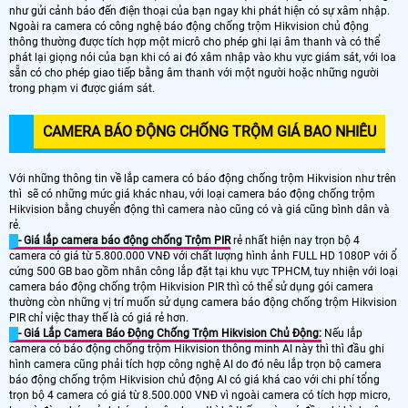
như gửi cảnh báo đến điện thoại của bạn ngay khi phát hiện có sự xâm nhập.
Ngoài ra camera có công nghệ báo động chống trộm Hikvision chủ động
thông thường được tích hợp một micrô cho phép ghi lại âm thanh và có thể
phát lại giọng nói của bạn khi có ai đó xâm nhập vào khu vực giám sát, với loa
sẵn có cho phép giao tiếp bằng âm thanh với một người hoặc những người
trong phạm vi được giám sát.
CAMERA BÁO ĐỘNG CHỐNG TRỘM GIÁ BAO NHIÊU
Với những thông tin về lắp camera có báo động chống trộm Hikvision như trên
thì sẽ có những mức giá khác nhau, với loại camera báo động chống trộm
Hikvision bằng chuyển động thì camera nào cũng có và giá cũng bình dân và
rẻ.
- Giá lắp camera báo động chống Trộm PIR
rẻ nhất hiện nay trọn bộ 4
camera có giá từ 5.800.000 VNĐ với chất lượng hình ảnh FULL HD 1080P với ổ
cứng 500 GB bao gồm nhân công lắp đặt tại khu vực TPHCM, tuy nhiện với loại
camera báo động chống trộm Hikvision PIR thì có thể sử dụng gói camera
thường còn những vị trí muốn sử dụng camera báo động chống trộm Hikvision
PIR chỉ việc thay thế là có giá rẻ hơn.
- Giá Lắp Camera Báo Động Chống Trộm Hikvision Chủ Động:
Nếu lắp
camera có báo động chống trộm Hikvision thông minh AI này thì thì đầu ghi
hình camera cũng phải tích hợp công nghệ AI do đó nêu lắp trọn bộ camera
báo động chống trộm Hikvision chủ động AI có giá khá cao với chi phí tổng
trọn bộ 4 camera có giá từ 8.500.000 VNĐ vì ngoài camera có tích hợp micro,