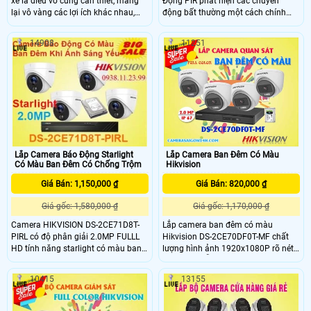
xe là điều vô cùng cần thiết, mang
Động PIR phát hiện các chuyển
lại vô vàng các lợi ích khác nhau,
động bất thường một cách chính
như bảo vệ an ninh, bảo vệ và giám
xác, camera với cảm biến CMOS độ
sát lượng xe ra vào bãi xe một cách
phân giải 5.0MP, hồng ngoại EXIR
14908
11251
rõ ràng. Với bộ camera giám sát bãi
20M cung cấp hình ảnh giám sát vô
xe Hikvision DS-2CD2023G2-IU với
cùng chất lượng giúp bảo vệ an
độ phân giải cao lên đến 2MP, có thể
toàn cho gia đình bạn một cách tốt
nhìn hồng ngoại vào ban đêm lên
nhất
đến 50M,Hỗ trợ Chống báo động giả
bằng cách phân biệt được người, xe
với các yếu tố gây báo động giả
khác (như vật nuôi, lá cây,
Lắp Camera Báo Động Starlight
Lắp Camera Ban Đêm Có Màu
Có Màu Ban Đêm Có Chống Trộm
Hikvision
Giá Bán: 1,150,000 ₫
Giá Bán: 820,000 ₫
Giá gốc: 1,580,000 ₫
Giá gốc: 1,170,000 ₫
Camera HIKVISION DS-2CE71D8T-
Lắp camera ban đêm có màu
PIRL có độ phân giải 2.0MP FULLL
Hikvision DS-2CE70DF0T-MF chất
HD tính năng starlight có màu ban
lượng hình ảnh 1920x1080P rõ nét,
đêm khi ánh sáng yếu kèm hồng
sáng đẹp, hỗ trợ led trợ sáng tầm xa
ngoại báo động khi có chuyển động
20m và nhấp nháy đèn khi báo
10415
13155
khách hàng yên tâm hơn khi có
động phù hợp cho gia đình, cửa
camera quan sát sẽ báo động về
hàng, kho xưởng, . . .
cho khách hàng khi cần thiết rất