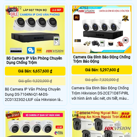
mẫu mã đẹp. Combo này không chỉ
HD 1080P siêu nét, hỗ trợ có màu
8172
4753
mang lại hình ảnh sắc nét mà còn
ban đêm bảo vệ an ninh hiệu quả
có giá thành rất hợp lý. Với sự tin
cho nhà xưởng với các tính năng
cậy và độ bền cao, bộ camera IP
hiện đại như phát hiện phân biệt
này đảm bảo tăng cường an ninh
người/phương tiện, đàm thoại 2
cho xưởng cơ khí
chiều
Camera Gia Đình Báo Động Chống
Bộ Camera IP Văn Phòng Chuyên
Trộm Báo Động
Dụng Chống Trộm
Giá Bán: 5,297,600 ₫
Giá Bán: 6,657,600 ₫
Giá gốc: 7,320,000 ₫
Giá gốc: 9,320,000 ₫
Camera Gia Đình Báo Động Chống
Bộ Camera IP Văn Phòng Chuyên
Trộm Hikvision DS-2CE71D8T-PIRL
Dụng DS-7104NI-Q1-M-DS-
với hình ảnh sắc nét, chi tiết, màu
2CD1323G2-LIUF của Hikvision là
sắc trung thực. Camera có khả năng
lựa chọn tối ưu cho việc giám sát an
chống nước chuẩn IP67 giúp giám
ninh trong môi trường văn phòng.
3040
25694
sát trong môi trường khắc nghiệt
Với độ nét lên đến 2.0 full HD 1080
mà vẫn đảm bảo hoạt động hiệu
cho ra hình ảnh sắc nét, chi tiết và
quả.
chất lượng cao