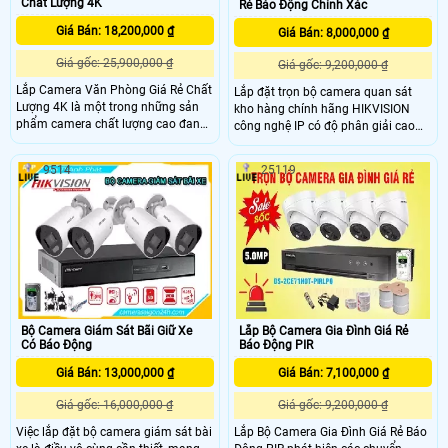
Chất Lượng 4K
Rẻ Báo Động Chính Xác
Giá Bán: 18,200,000 ₫
Giá Bán: 8,000,000 ₫
Giá gốc: 25,900,000 ₫
Giá gốc: 9,200,000 ₫
Lắp Camera Văn Phòng Giá Rẻ Chất
Lắp đặt trọn bộ camera quan sát
Lượng 4K là một trong những sản
kho hàng chính hãng HIKVISION
phẩm camera chất lượng cao đang
công nghệ IP có độ phân giải cao
được nhiều người dùng lựa chọn
lên đến 6MP DS-2CD1T63G2-LIUF là
hàng đầu với độ phân giải 8.0MP
sự lựa chọn hàng đầu cho hệ thống
9514
25119
hình ảnh giám sát cực nét, trang bị
giám sát an ninh chất lượng cao
công nghệ phát hiện chuyển động
mang đến hình ảnh sắc nét và chi
chống báo động giả, phân biệt được
tiết, giúp bạn theo dõi mọi hoạt
người và phương tiện dễ dàng, hỗ
động trong kho hàng một cách dễ
trợ khả năng quan sát ban đêm rõ
dàng.
nét.
Bộ Camera Giám Sát Bãi Giữ Xe
Lắp Bộ Camera Gia Đình Giá Rẻ
Có Báo Động
Báo Động PIR
Giá Bán: 13,000,000 ₫
Giá Bán: 7,100,000 ₫
Giá gốc: 16,000,000 ₫
Giá gốc: 9,200,000 ₫
Việc lắp đặt bộ camera giám sát bài
Lắp Bộ Camera Gia Đình Giá Rẻ Báo