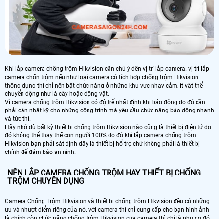
Khi lắp camera chống trộm Hikvision cần chú ý đến vị trí lắp camera. vị trí lắp
camera chốn trộm nếu như loại camera có tích hợp chống trộm Hikvision
thông dụng thì chỉ nên bật chức năng ở những khu vực nhạy cảm, ít vật thể
chuyển động như lá cây hoặc động vật.
Vì camera chống trộm Hikvision có độ trể nhất định khi báo động do đó cần
phải cân nhắt kỹ cho những công trình mà yêu cầu chức năng báo động nhanh
và tức thì.
Hãy nhớ dù bất kỳ thiết bị chống trộm Hikvision nào cũng là thiết bị điện tử do
đó không thể thay thế con người 100% do đó khi lắp camera chống trộm
Hikvision bạn phải sát định đây là thiết bị hổ trợ chứ không phải là thiết bị
chính để đảm bảo an ninh.
NÊN LẮP CAMERA CHỐNG TRỘM HAY THIẾT BỊ CHỐNG
TRỘM CHUYÊN DỤNG
Camera Chống Trộm Hikvision và thiết bị chống trộm Hikvision đều có những
ưu và nhượt điểm riêng của nó. với camera thì chỉ cung cấp cho bạn hình ảnh
là chính còn chức năng chống trộm Hikvision của camera thì chỉ là phụ do đó