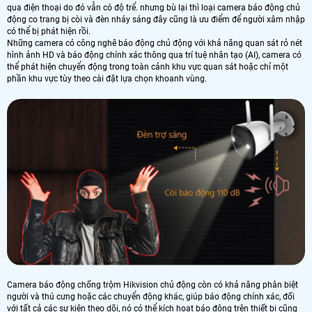
qua điện thoại do đó vẫn có độ trể. nhưng bù lại thì loại camera báo động chủ
động co trang bị còi và đèn nháy sáng đây cũng là ưu điểm để người xâm nhập
có thể bị phát hiện rồi.
Những camera có công nghê báo động chủ động với khả năng quan sát rỏ nét
hình ảnh HD và báo động chính xác thông qua trí tuệ nhân tạo (AI), camera có
thể phát hiện chuyển động trong toàn cảnh khu vực quan sát hoặc chỉ một
phần khu vực tùy theo cài đặt lựa chọn khoanh vùng.
Camera báo động chống trộm Hikvision chủ động còn có khả năng phân biệt
người và thú cưng hoặc các chuyển động khác, giúp báo động chính xác, đối
với tất cả các sự kiện theo dõi, nó có thể kích hoạt báo động trên thiết bị cũng