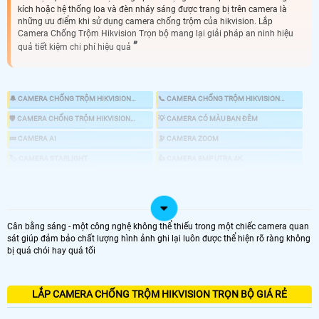
kích hoặc hệ thống loa và đèn nháy sáng được trang bị trên camera là
những ưu điểm khi sử dụng camera chống trộm của hikvision. Lắp
Camera Chống Trộm Hikvision Trọn bộ mang lại giải pháp an ninh hiệu
quả tiết kiệm chi phí hiệu quả
🔔 CAMERA CHỐNG TRỘM HIKVISION
📞 CAMERA CHỐNG TRỘM HIKVISION
KBVISION
HIKVISION
🛡 CAMERA CHỐNG TRỘM HIKVISION
💡 CAMERA CÓ MÀU BAN ĐÊM
DAHUA
💤 CAMERA AI
🔭 CAMERA ZOOM
🏷 CAMERA STARLIGHT
👍 CAMERA 8MP UTRA 4K
🎎 CHỐNG TRỘM HIKVISION CHUYÊN DỤNG
📸 LẮP CAMERA CÓ BÁO ĐỘNG CHỐNG TRỘM
Cân bằng sáng - một công nghệ không thể thiếu trong một chiếc camera quan
sát giúp đảm bảo chất lượng hình ảnh ghi lại luôn được thể hiện rõ ràng không
bị quá chói hay quá tối
LOẠI CAMERA IP
GIÁ LẮP CAMERA
LẮP CAMERA CHỐNG TRỘM HIKVISION TRỌN BỘ GIÁ RẺ
🌐 Bộ 4 Camera Chống Trộm