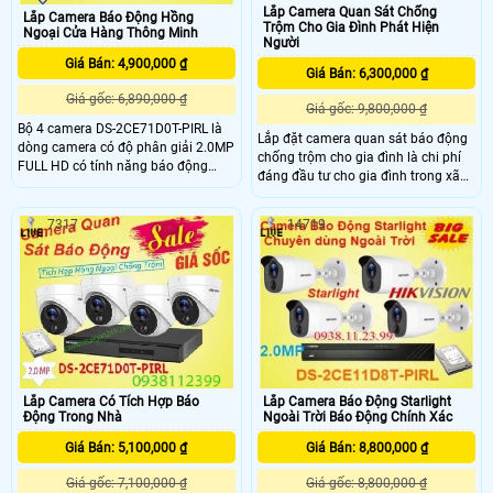
Lắp Camera Quan Sát Chống
Lắp Camera Báo Động Hồng
Trộm Cho Gia Đình Phát Hiện
Ngoại Cửa Hàng Thông Minh
Người
Giá Bán: 4,900,000 ₫
Giá Bán: 6,300,000 ₫
Giá gốc: 6,890,000 ₫
Giá gốc: 9,800,000 ₫
Bộ 4 camera DS-2CE71D0T-PIRL là
Lắp đặt camera quan sát báo động
dòng camera có độ phân giải 2.0MP
chống trộm cho gia đình là chi phí
FULL HD có tính năng báo động
đáng đầu tư cho gia đình trong xã
hồng ngoại siêu nét chất lượng cao ,
hội ngày nay. lắp đặt camera chống
đây là dòng camera hãng
trộm giá rẻ chọn loại Camera IP
HIKVISION vừa ra mắt giúp khách
7317
14719
HIKVISION DS-2CD1321-I là dòng
hàng quan sát báo động dành cho
camera chống trộm cho gia đình gia
Cửa Hàng , Văn Phòng , Công Ty ,
rẻ , hình ảnh siêu nét , chất lượng
Siêu Thị , . . v
cao hiện nay , hồng ngoại quan sát
ban đêm tốt 30 mét , độ phân giải 2.
Lắp Camera Có Tích Hợp Báo
Lắp Camera Báo Động Starlight
Động Trong Nhà
Ngoài Trời Báo Động Chính Xác
Giá Bán: 5,100,000 ₫
Giá Bán: 8,800,000 ₫
Giá gốc: 7,100,000 ₫
Giá gốc: 8,800,000 ₫