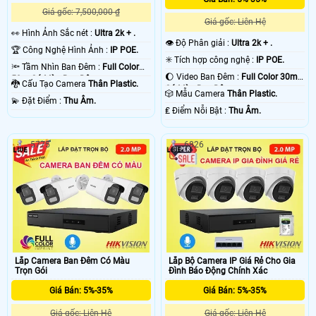
Giá gốc: 7,500,000 ₫
Giá gốc: Liên Hệ
️👀 Hình Ảnh Sắc nét :
Ultra 2k + .
👁 Độ Phân giải :
Ultra 2k + .
🏆 Công Nghệ Hình Ảnh :
IP POE.
✳️ Tích hợp công nghệ :
IP POE.
🔦 Tầm Nhìn Ban Đêm :
Full Color
🌔 Video Ban Đêm :
Full Color 30m
50m Có Màu Ban Ðêm.
🐉️ Cấu Tạo Camera
Thân Plastic.
Có Màu Ban Ðêm.
🎲 Mẫu Camera
Thân Plastic.
️💫 Đặt Điểm :
Thu Âm.
️₤ Điểm Nỗi Bật :
Thu Âm.
5775
6826
Lắp Camera Ban Đêm Có Màu
Lắp Bộ Camera IP Giá Rẻ Cho Gia
Trọn Gói
Đình Báo Động Chính Xác
Giá Bán: 5%-35%
Giá Bán: 5%-35%
Giá gốc: Liên Hệ
Giá gốc: Liên Hệ