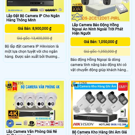
Lắp Đặt Bộ Camera IP Cho Ngân
Hàng Thông Minh
Lắp Camera Báo Động Hồng
Giá Bán: 8,900,000 ₫
Ngoại An Ninh Ngoài Trời Phát
Hiện Người
Giá gốc: 13,400,000 ₫
Giá Bán: 1,050,000 ₫
Bộ lắp đặt camera IP Hikvision là
một lựa chọn tuyệt vời cho ngân
Giá gốc: 1,350,000 ₫
hàng. Được sản xuất bởi thương
Báo động Hồng Ngoại là dòng
hiệu Việt chất lượng cao, bộ camera
camera tính năng báo động khi có
IP Hikvision cung cấp nhiều mẫu
vật chuyển động giúp khách hàng
mã để lựa chọn cho công trình. Sản
nhằm kịp thời phát hiện các vật xảy
phẩm được trang bị tích hợp khả
ra tại khu vực mình quan sát ,
năng báo động chuyển động hiệu
12356
1266
camera DS-2CE12D0T-PIRL có độ
quả mọi lúc, giúp đảm bảo an ninh
phân giải 2.0MP FULL HD chịu mưa
cho ngân hàng
nắng ngoài trời đảm bảo an ninh từ
ngoài vào trong rất phù hợp cho
khách hàng lắp các dòng camera
an ninh ngoài trời , khu phố , ngoài
trời gia đình , kho xưởng , nhà xưởng
, bãi xe
Lắp Camera Văn Phòng Giá Rẻ
Bộ Camera Kho Hàng Ghi Âm Giá