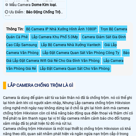
Ngoại 20m Hồng Ngoại EXIR.
💢 Mẫu Camera
Dome Kim loại.
️💮 Ưu Điểm :
Báo Động Chống Trộm
PIR.
Thông Tin:
Bộ Camera IP Nhà Xưởng Hình Ảnh 1080P
Trọn Bộ Camera
Quán Cà Phê
Lắp Camera Khu Phố 5.0Mp
Camera Giám Sát Gia Đình
Cao Cấp Samsung
Lắp Bộ Camera Nhà Xưởng Vantech
Giá Lắp
Camera Văn Phòng
Lắp Đặt Camera Quan Sát Văn Phòng Công Ty
Báo
Giá Lắp Đặt Camera Wifi Giá Rẻ Cho Gia Đình Văn Phòng
Lắp Camera
Văn Phòng Giá Rẻ
Lắp Đặt Camera Quan Sát Cho Văn Phòng
LẮP CAMERA CHỐNG TRỘM LÀ GÌ
Camera là dùng để giám sát từ xa bản thân nó đã là chống trộm. nó có thể ghi
lại hình ảnh khi có người xâm nhập, Nhưng Lắp camera chống trộm Hikvision
công nghệ mới ngày nay không dừng lại ở chỗ là ghi lại hình ảnh mà camera
chống trộm Hikvision còn có khả năng báo động qua điện thoại và thậm chí có
thể phát ra âm thanh ngay tại vị trí lắp camera nhằm cảnh báo cho đối tượng
xâm nhập đã bị phát hiện từ đó mà rút lui.
Camera chống trộm Hikvision là một loại thiết bị chống trộm Hikvision có khả
năng theo dõi, quan sát nhằm phát hiện và ngăn ngừa nạn trộm cắp ở trong