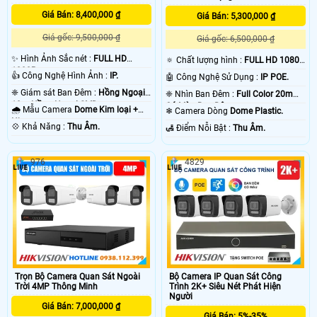
camera báo động chống trộm Hikvision sẽ có độ trể đáng kể khoảng 2- 3 phút
sau khi xẩy ra sự cố. chắc chắc camera nào cũng vậy thôi. vì ông nghệ báo
Giá Bán: 8,400,000 ₫
Giá Bán: 5,300,000 ₫
động chống trộm Hikvision của camera hoặt động thong qua mạng internet do
Giá gốc: 9,500,000 ₫
đó có độ trể là do mạng chứ không phải do thiết bị camera chống trộm
Giá gốc: 6,500,000 ₫
Hikvision . 💡
✨ Hình Ảnh Sắc nét :
FULL HD
🔅 Chất lượng hình :
FULL HD 1080P
1080P .
.
👍 Công Nghệ Hình Ảnh :
IP.
🤖️ Công Nghệ Sử Dụng :
IP POE.
❈ Giám sát Ban Đêm :
Hồng Ngoại
❈ Nhìn Ban Đêm :
Full Color 20m
10m Hồng Ngoại SMD.
Có Màu Ban Ðêm.
🌧️ Mẫu Camera
Dome Kim loại +
❄ Camera Dòng
Dome Plastic.
Nhựa.
️💠 Khả Năng :
Thu Âm.
️🛃 Điểm Nỗi Bật :
Thu Âm.
976
4829
'
Trọn Bộ Camera Quan Sát Ngoài
Bộ Camera IP Quan Sát Công
Trời 4MP Thông Minh
Trình 2K+ Siêu Nét Phát Hiện
Người
Giá Bán: 7,000,000 ₫
Giá Bán: 5%-35%