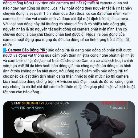
động chống trộm Hikvision của camera mà bất kỳ thiết bị camera quan sát
nào ngay nay cũng sử dụng. Loại này hoặt động theo nguyên tắt là Phát hiện
chuyển động là sẽ push 1 tin nhắn qua điện thoại có cài đặt phần mềm xem
camera, tin nhắn với chuôn nhỏ và được cài đặt mặt định trên chiết camera.
Với loại báo động này thì thường có nhượt điểm là có nhiều báo động giả,
nguyên nhân là do nguyên tắt hoặt động cứ camera phát hiện hình ảnh có
chuyển động là bao chứ không phân biệt được gì. Ngoài ra báo động của
camera hoặt động qua mạng đo đó báo động sẽ có tình trạng trễ là điều tất
nhiên.
- Camera Báo Động PIR :
Báo động PIR là dạng báo động có phân biệt được
người và động vật thông qua cảm biến thân nhiệt,là công nghệ phát hiện nhiệt
và cảm biến nhiệt, được phát triển để cho phép Camera có các kích hoạt chính
xác, hạn chế tối đa kích hoặt báo động giả mà công nghệ báo động qua hình
ảnh ở trên không phân biệt được, Với Công nghệ cảm biến báo động PIR thì
cho phép cài đặt diện tích nhận dạng thân nhiệt to đến mức nào thì camera
kích hoặt báo động chống trộm Hikvision qua điện thoại. do đó với công nghệ
này chúng ta có thể cài đặt cảm biến thân nhiệt lớn giúp phát hiện và kích hoặt
tốt hơn cho báo động.