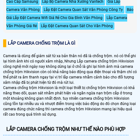
động trong kho hàng một cách dễ
Cao Cấp Samsung
Lắp Bộ Camera Nhà Xưởng Vantech
Giá Lắp
dàng.
Camera Văn Phòng
Lắp Đặt Camera Quan Sát Văn Phòng Công Ty
Báo
Giá Lắp Đặt Camera Wifi Giá Rẻ Cho Gia Đình Văn Phòng
Lắp Camera
Văn Phòng Giá Rẻ
Lắp Đặt Camera Quan Sát Cho Văn Phòng
LẮP CAMERA CHỐNG TRỘM LÀ GÌ
Camera là dùng để giám sát từ xa bản thân nó đã là chống trộm. nó có thể ghi
lại hình ảnh khi có người xâm nhập, Nhưng Lắp camera chống trộm Hikvision
công nghệ mới ngày nay không dừng lại ở chỗ là ghi lại hình ảnh mà camera
chống trộm Hikvision còn có khả năng báo động qua điện thoại và thậm chí có
thể phát ra âm thanh ngay tại vị trí lắp camera nhằm cảnh báo cho đối tượng
xâm nhập đã bị phát hiện từ đó mà rút lui.
Camera chống trộm Hikvision là một loại thiết bị chống trộm Hikvision có khả
năng theo dõi, quan sát nhằm phát hiện và ngăn ngừa nạn trộm cắp ở trong
một khoảng không gian nhất định. tuy nhiên camera chống trộm Hikvision
cũng tồn tại nhiều ưu và nhượt điểm trong việc báo động do đó chọn đúng loại
camera đúng chức năng thì camera chống trộm Hikvision mang lại hiệu quả
rất cao trong quá trình sử dụng.
LẮP CAMERA CHỐNG TRỘM NHƯ THẾ NÀO PHÙ HỢP