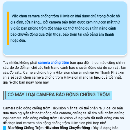
Việc chọn camera chống trộm Hikvision khá được chú trọng ở các hộ
gia đình, cửa hàng,… bởi camera báo trộm được xem như con mắt thứ
3 giúp bạn phòng trộm đột nhập kịp thời thông qua tính năng cảnh
báo chuyển động qua điện thoại, báo trộm tại chỗ bằng âm thanh
hoặc đèn.
Tuy nhiên, không phải
camera chống trộm
báo qua điện thoai nào cũng chính
xác, do đó để hạn chế các tính trang cảnh báo chuyển động giả do con vật, tán
cây, đồ vật,… Camera chống trộm Hikvision chuyên nghiệp An Thành Phát xin
chia sẻ cách chọn camera chống trộm Hikvision mang lại hiệu quả tốt nhất,
giá rẻ cho bạn ngay hôm nay.
CÓ MÂY LOẠI CAMERA BÁO ĐỘNG CHỐNG TRỘM
Camera báo động chống trộm Hikvision hiện tại có thể phân ra 3 loại cơ bản
dựa theo nguyên tắt hoặt động của camera, chúng ta sẽ tìm hiểu thêm những
loại camera báo động chống trộm Hikvision và nguyên tắt hoặt động của nó
để chọn loại camera báo động chống trộm Hikvision phù hợp nhé.
- Báo Động Chống Trộm Hikvision Bằng Chuyển Động :
Đây là dạng báo