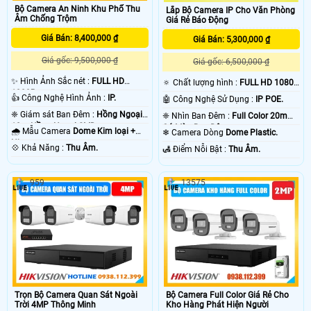
camera báo động chống trộm Hikvision sẽ có độ trể đáng kể khoảng 2- 3 phút
Bộ Camera An Ninh Khu Phố Thu
Lắp Bộ Camera IP Cho Văn Phòng
sau khi xẩy ra sự cố. chắc chắc camera nào cũng vậy thôi. vì ông nghệ báo
Âm Chống Trộm
Giá Rẻ Báo Động
động chống trộm Hikvision của camera hoặt động thong qua mạng internet do
đó có độ trể là do mạng chứ không phải do thiết bị camera chống trộm
Giá Bán: 8,400,000 ₫
Giá Bán: 5,300,000 ₫
Hikvision . 💡
Giá gốc: 9,500,000 ₫
Giá gốc: 6,500,000 ₫
✨ Hình Ảnh Sắc nét :
FULL HD
🔅 Chất lượng hình :
FULL HD 1080P
1080P .
.
👍 Công Nghệ Hình Ảnh :
IP.
🤖️ Công Nghệ Sử Dụng :
IP POE.
❈ Giám sát Ban Đêm :
Hồng Ngoại
❈ Nhìn Ban Đêm :
Full Color 20m
10m Hồng Ngoại SMD.
Có Màu Ban Ðêm.
🌧️ Mẫu Camera
Dome Kim loại +
❄ Camera Dòng
Dome Plastic.
Nhựa.
️💠 Khả Năng :
Thu Âm.
️🛃 Điểm Nỗi Bật :
Thu Âm.
959
13575
'
Trọn Bộ Camera Quan Sát Ngoài
Bộ Camera Full Color Giá Rẻ Cho
Trời 4MP Thông Minh
Kho Hàng Phát Hiện Người