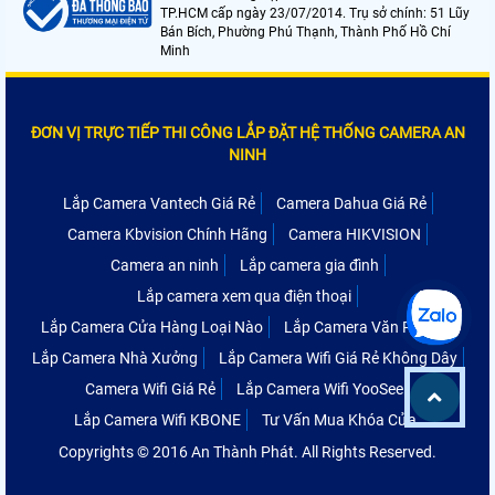
TP.HCM cấp ngày 23/07/2014. Trụ sở chính: 51 Lũy
Bán Bích, Phường Phú Thạnh, Thành Phố Hồ Chí
Minh
ĐƠN VỊ TRỰC TIẾP THI CÔNG LẮP ĐẶT HỆ THỐNG CAMERA AN
NINH
Lắp Camera Vantech Giá Rẻ
Camera Dahua Giá Rẻ
Camera Kbvision Chính Hãng
Camera HIKVISION
Camera an ninh
Lắp camera gia đình
Lắp camera xem qua điện thoại
Lắp Camera Cửa Hàng Loại Nào
Lắp Camera Văn Phòng
Lắp Camera Nhà Xưởng
Lắp Camera Wifi Giá Rẻ Không Dây
Camera Wifi Giá Rẻ
Lắp Camera Wifi YooSee
Lắp Camera Wifi KBONE
Tư Vấn Mua Khóa Cửa
Copyrights © 2016 An Thành Phát. All Rights Reserved.