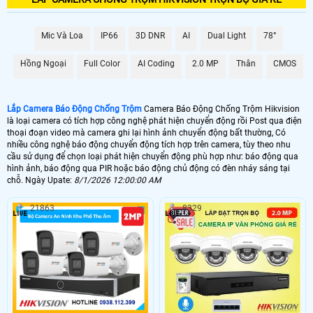
6.800.000 VNĐ
Lắp Camera Chống Trộm Hikvision PIR
Mic Và Loa
IP66
3D DNR
AI
Dual Light
78°
📶 Lắp 1 Camera Wifi Ip Ebitcam
1.600.000 VNĐ
Lắp Camera Ip Wifi EBO2
Hồng Ngoại
Full Color
AI Coding
2.0 MP
Thân
CMOS
🔗 Lắp Chống Trộm Hikvision Hikvision
Lắp Camera Báo Động Chống Trộm
Camera Báo Động Chống Trộm Hikvision
8.800,000 VNĐ
Camera Chống Trộm Hikvision Chuyên Đêm
là loại camera có tích hợp công nghệ phát hiện chuyển động rồi Post qua điện
thoại đoạn video mà camera ghi lại hình ảnh chuyển động bất thường, Có
🔥 4 Camera Chống Trộm Hikvision Giá Rẻ
nhiều công nghệ báo động chuyển động tích hợp trên camera, tùy theo nhu
cầu sử dụng để chọn loại phát hiện chuyển động phù hợp như: báo động qua
5.000.000 VNĐ
Lắp Bộ Camera Chống Trộm Hikvision Giá Rẻ
hình ảnh, báo động qua PIR hoặc báo động chủ động có đèn nháy sáng tại
chỗ. Ngày Upate:
8/1/2026 12:00:00 AM
21863
8329
🖥 Camera chống trộm Hikvision hầu như loại camera nào cũng có khả
năng chống trộm Hikvision , tuy nhiên với những loại camera chống trộm
Hikvision không chuyên dụng thì có thể sẽ có những báo động giả khi
không có người, trên đây là những camera có báo động chống trộm
Hikvision với chức năng thông mình có nhiều ưu điểm và có thể cấu hình
để hạn chế tối đa báo động giả.
🎁 Có thể nói
lắp camera có báo động chống trộm
là giải pháp để nâng cao
chất lượng cuộc sống. tuy nhiên camera báo động chống trộm Hikvision thì sẽ
không hoàn hảo bằng 1 bộ báo động chống trộm Hikvision chuyên nghiệp, vì