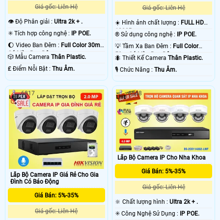
Giá gốc: Liên Hệ
Giá gốc: Liên Hệ
👁 Độ Phân giải :
Ultra 2k + .
☀️ Hình ảnh chất lượng :
FULL HD
1080P .
✳️ Tích hợp công nghệ :
IP POE.
®️ Sử dụng công nghệ :
IP POE.
🌔 Video Ban Đêm :
Full Color 30m
💡 Tầm Xa Ban Đêm :
Full Color
Có Màu Ban Ðêm.
50m Có Màu Ban Ðêm.
🎲 Mẫu Camera
Thân Plastic.
🐜 Thiết Kế Camera
Thân Plastic.
️₤ Điểm Nỗi Bật :
Thu Âm.
️🎙 Chức Năng :
Thu Âm.
6817
6548
Lắp Bộ Camera IP Cho Nha Khoa
Giá Bán: 5%-35%
Lắp Bộ Camera IP Giá Rẻ Cho Gia
Đình Có Báo Động
Giá gốc: Liên Hệ
Giá Bán: 5%-35%
🔆 Chất lượng hình :
Ultra 2k + .
Giá gốc: Liên Hệ
✳️ Công Nghệ Sử Dụng :
IP POE.