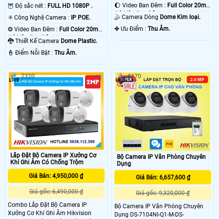
🌔 Video Ban Đêm :
Full Color 20m
🦉 Độ sắc nét :
FULL HD 1080P .
Có Màu Ban Ðêm.
🤹 Camera Dòng
Dome Kim loại.
✳️ Công Nghệ Camera :
IP POE.
️✤ Ưu Điểm :
Thu Âm.
❂ Video Ban Đêm :
Full Color 20m
Có Màu Ban Ðêm.
🐉️ Thiết Kế Camera
Dome Plastic.
️👮 Điểm Nỗi Bật :
Thu Âm.
2320
8170
Lắp Đặt Bộ Camera IP Xưởng Cơ
Bộ Camera IP Văn Phòng Chuyên
Khí Ghi Âm Có Chống Trộm
Dụng
Giá Bán: 4,950,000 ₫
Giá Bán: 6,657,600 ₫
Giá gốc: 6,490,000 ₫
Giá gốc: 9,320,000 ₫
Combo Lắp Đặt Bộ Camera IP
Bộ Camera IP Văn Phòng Chuyên
Xưởng Cơ Khí Ghi Âm Hikvision
Dụng DS-7104NI-Q1-M-DS-