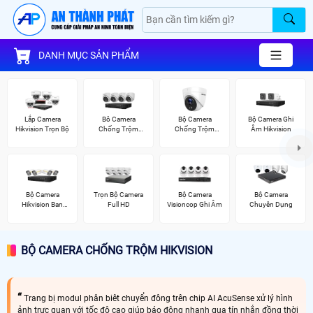
DANH MỤC SẢN PHẨM
Lắp Camera
Bô Camera
Bộ Camera
Bộ Camera Ghi
Hikvision Trọn Bộ
Chống Trộm
Chống Trộm
Âm Hikvision
Hikvision
Hikvision
Bộ Camera
Trọn Bộ Camera
Bộ Camera
Bộ Camera
Hikvision Ban
Full HD
Visioncop Ghi Âm
Chuyên Dụng
Đêm Có Màu
BỘ CAMERA CHỐNG TRỘM HIKVISION
Trang bị modul phân biêt chuyển đông trên chip AI AcuSense xử lý hình
ảnh trực quan với tốc độ cao giúp báo động nhanh qua tín nhắn đồng thời