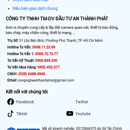
Điều kiện giao dịch chung
CÔNG TY TNHH TM-DV ĐẦU TƯ AN THÀNH PHÁT
Đơn vị chuyên cung cấp & lắp đặt camera quan sát, thiết bị báo động,
báo cháy, máy chấm công, thiết bị mạng, ...
Trụ Sở:
51 Lũy Bán Bích, Phường Phú Thạnh, TP. Hồ Chí Minh
0938.11.23.99
Hotline Tư Vấn:
0906.72.73.77
Hotline Tư Vấn 1:
0906.855.330
Tư Vấn Kỹ Thuật:
0902.452.577
Tư Vấn Mua Hàng:
(028) 6688.4949
CSKH:
Email:
congngheanthanhphat@gmail.com
Kết nối với chúng tôi
Facebook
Twitter
Tiktok
Youtube
Mã số doanh nghiệp: 0312866570 do Sở Tài Chính