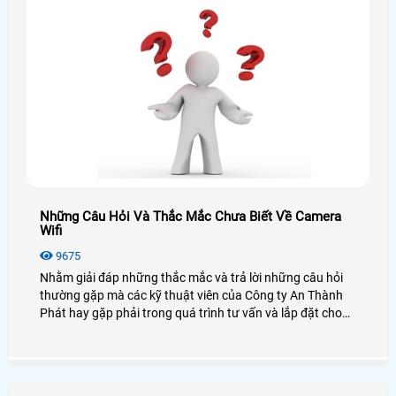
Những Câu Hỏi Và Thắc Mắc Chưa Biết Về Camera
Wifi
9675
Nhằm giải đáp những thắc mắc và trả lời những câu hỏi
thường gặp mà các kỹ thuật viên của Công ty An Thành
Phát hay gặp phải trong quá trình tư vấn và lắp đặt cho
khách hàng, những câu như Camera Wifi là gì? mua về tự
lắp có khó không hay Camera Wifi lưu trữ thế nào, có phải
sữ dụng đầu ghi hay không?