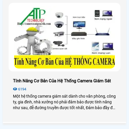
Tính Năng Cơ Bản Của Hệ Thống Camera Giám Sát
6194
Một hệ thống camera giám sát dành cho văn phòng, công
ty, gia đình, nhà xưởng nó phải đảm bảo được tính năng
như sau, đễ đường truyền được tốt nhất, Đảm bảo đầy đủ
các yếu tố như sau, Tính năng quan sát, Tính năng hiển
thị nhiều vị trí cùng lúc, Tính năng ghi hình và lưu trữ hình
ảnh . hệ thống camera IP Wifi hay hệ thống camera quan