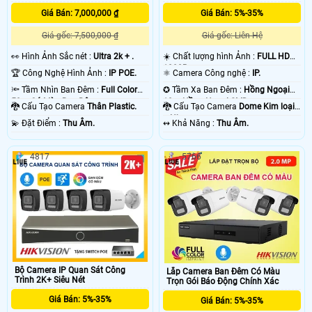
Giá Bán: 7,000,000 ₫
Giá Bán: 5%-35%
Giá gốc: 7,500,000 ₫
Giá gốc: Liên Hệ
️👀 Hình Ảnh Sắc nét :
Ultra 2k + .
☀️ Chất lượng hình Ảnh :
FULL HD
1080P .
🏆 Công Nghệ Hình Ảnh :
IP POE.
⚛️ Camera Công nghệ :
IP.
🔦 Tầm Nhìn Ban Đêm :
Full Color
✪ Tầm Xa Ban Đêm :
Hồng Ngoại
50m Có Màu Ban Ðêm.
10m Hồng Ngoại SMD.
🐉️ Cấu Tạo Camera
Thân Plastic.
🐉️ Cấu Tạo Camera
Dome Kim loại
+ Nhựa.
️💫 Đặt Điểm :
Thu Âm.
️↭ Khả Năng :
Thu Âm.
4817
5766
Bộ Camera IP Quan Sát Công
Lắp Camera Ban Đêm Có Màu
Trình 2K+ Siêu Nét
Trọn Gói Báo Động Chính Xác
Giá Bán: 5%-35%
Giá Bán: 5%-35%