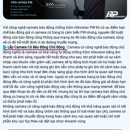
Với công nghệ camera báo động chống trộm Hikvision PIR thì có ưu điểm hạn
chế báo động giả vì camera có trang bị cảm biến PIR nhưng, nguyên tắt hoặt
động của báo động cũng thông qua mạng do đó báo động của camera cũng
sẽ có độ trễ nhất định vì do đường truyền mạng.
- Lắp Camera Có Báo Động Chủ Động :
Camera có công nghệ báo động chủ
động nghĩa là camera có khả năng tự động chống trộm Hikvision bằng âm
thanh và ánh sáng, nguyên tắt hoặt động như sau. khi phát hiện có sự xâm
nhập vào khuôn viên giám sát, camera sẽ tự động kích hoạt còi hú hoặc âm
thanh cảnh báo với nội dung ghi âm sẵn (cho phép tự ghi âm lời cảnh báo của
bạn) cũng như kích hoạt đèn cháy sáng giúp cho hình ảnh ta quan sát trong
đêm vẫn có màu và rỏ ràng hơn. ngoài ra với camera trang bị báo động chủ
động đều có công nghệ AI phân tích hình ảnh do đó báo động giả sẽ được hạn
chế tối đa. cón công nghệ báo động này vẫn thông qua mạng internet để báo
qua điện thoại do đó vẫn có độ trể. nhưng bù lại thì loại camera báo động chủ
động co trang bị còi và đèn nháy sáng đây cũng là ưu điểm để người xâm nhập
có thể bị phát hiện rồi.
Những camera có công nghê báo động chủ động với khả năng quan sát rỏ nét
hình ảnh HD và báo động chính xác thông qua trí tuệ nhân tạo (AI), camera có
thể phát hiện chuyển động trong toàn cảnh khu vực quan sát hoặc chỉ một
phần khu vực tùy theo cài đặt lựa chọn khoanh vùng.