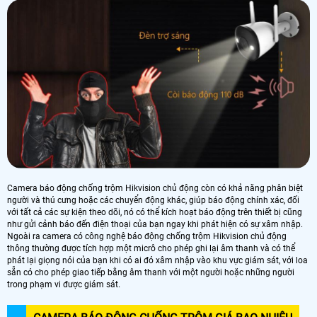
Camera báo động chống trộm Hikvision chủ động còn có khả năng phân biệt
người và thú cưng hoặc các chuyển động khác, giúp báo động chính xác, đối
với tất cả các sự kiện theo dõi, nó có thể kích hoạt báo động trên thiết bị cũng
như gửi cảnh báo đến điện thoại của bạn ngay khi phát hiện có sự xâm nhập.
Ngoài ra camera có công nghệ báo động chống trộm Hikvision chủ động
thông thường được tích hợp một micrô cho phép ghi lại âm thanh và có thể
phát lại giọng nói của bạn khi có ai đó xâm nhập vào khu vực giám sát, với loa
sẵn có cho phép giao tiếp bằng âm thanh với một người hoặc những người
trong phạm vi được giám sát.