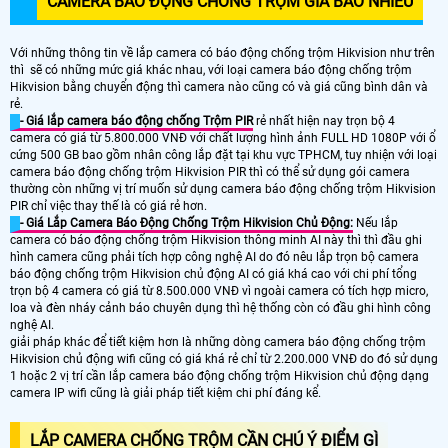
CAMERA BÁO ĐỘNG CHỐNG TRỘM GIÁ BAO NHIÊU
Với những thông tin về lắp camera có báo động chống trộm Hikvision như trên
thì sẽ có những mức giá khác nhau, với loại camera báo động chống trộm
Hikvision bằng chuyển động thì camera nào cũng có và giá cũng bình dân và
rẻ.
- Giá lắp camera báo động chống Trộm PIR
rẻ nhất hiện nay trọn bộ 4
camera có giá từ 5.800.000 VNĐ với chất lượng hình ảnh FULL HD 1080P với ổ
cứng 500 GB bao gồm nhân công lắp đặt tại khu vực TPHCM, tuy nhiện với loại
camera báo động chống trộm Hikvision PIR thì có thể sử dụng gói camera
thường còn những vị trí muốn sử dụng camera báo động chống trộm Hikvision
PIR chỉ việc thay thế là có giá rẻ hơn.
- Giá Lắp Camera Báo Động Chống Trộm Hikvision Chủ Động:
Nếu lắp
camera có báo động chống trộm Hikvision thông minh AI này thì thì đầu ghi
hình camera cũng phải tích hợp công nghệ AI do đó nêu lắp trọn bộ camera
báo động chống trộm Hikvision chủ động AI có giá khá cao với chi phí tổng
trọn bộ 4 camera có giá từ 8.500.000 VNĐ vì ngoài camera có tích hợp micro,
loa và đèn nháy cảnh báo chuyên dụng thì hệ thống còn có đầu ghi hình công
nghệ AI.
giải pháp khác để tiết kiệm hơn là những dòng camera báo động chống trộm
Hikvision chủ động wifi cũng có giá khá rẻ chỉ từ 2.200.000 VNĐ do đó sử dụng
1 hoặc 2 vị trí cần lắp camera báo động chống trộm Hikvision chủ động dạng
camera IP wifi cũng là giải pháp tiết kiệm chi phí đáng kể.
LẮP CAMERA CHỐNG TRỘM CẦN CHÚ Ý ĐIỂM GÌ