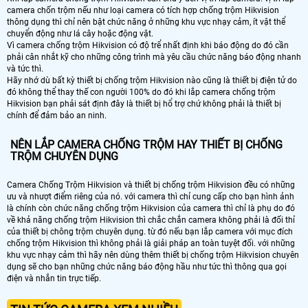
camera chốn trộm nếu như loại camera có tích hợp chống trộm Hikvision
thông dụng thì chỉ nên bật chức năng ở những khu vực nhạy cảm, ít vật thể
chuyển động như lá cây hoặc động vật.
Vì camera chống trộm Hikvision có độ trể nhất định khi báo động do đó cần
phải cân nhắt kỹ cho những công trình mà yêu cầu chức năng báo động nhanh
và tức thì.
Hãy nhớ dù bất kỳ thiết bị chống trộm Hikvision nào cũng là thiết bị điện tử do
đó không thể thay thế con người 100% do đó khi lắp camera chống trộm
Hikvision bạn phải sát định đây là thiết bị hổ trợ chứ không phải là thiết bị
chính để đảm bảo an ninh.
NÊN LẮP CAMERA CHỐNG TRỘM HAY THIẾT BỊ CHỐNG
TRỘM CHUYÊN DỤNG
Camera Chống Trộm Hikvision và thiết bị chống trộm Hikvision đều có những
ưu và nhượt điểm riêng của nó. với camera thì chỉ cung cấp cho bạn hình ảnh
là chính còn chức năng chống trộm Hikvision của camera thì chỉ là phụ do đó
về khả năng chống trộm Hikvision thì chắc chắn camera không phải là đối thỉ
của thiết bị chông trộm chuyên dụng. từ đó nếu bạn lắp camera với mục đích
chống trộm Hikvision thì không phải là giải pháp an toàn tuyệt đối. với những
khu vực nhạy cảm thì hãy nên dùng thêm thiết bị chống trộm Hikvision chuyên
dụng sẽ cho bạn những chức năng báo động hầu như tức thì thông qua gọi
điện và nhắn tin trực tiếp.