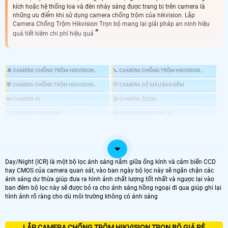
kích hoặc hệ thống loa và đèn nháy sáng được trang bị trên camera là
những ưu điểm khi sử dụng camera chống trộm của hikvision. Lắp
Camera Chống Trộm Hikvision Trọn bộ mang lại giải pháp an ninh hiệu
quả tiết kiệm chi phí hiệu quả
🔔 CAMERA CHỐNG TRỘM HIKVISION
📞 CAMERA CHỐNG TRỘM HIKVISION
KBVISION
HIKVISION
🛡 CAMERA CHỐNG TRỘM HIKVISION
💡 CAMERA CÓ MÀU BAN ĐÊM
DAHUA
💤 CAMERA AI
🔭 CAMERA ZOOM
🏷 CAMERA STARLIGHT
👍 CAMERA 8MP UTRA 4K
🎎 CHỐNG TRỘM HIKVISION CHUYÊN DỤNG
📸 LẮP CAMERA CÓ BÁO ĐỘNG CHỐNG TRỘM
Day/Night (ICR) là một bộ lọc ánh sáng nằm giữa ống kính và cảm biến CCD
hay CMOS của camera quan sát, vào ban ngày bộ lọc này sẽ ngăn chặn các
ánh sáng dư thừa giúp đưa ra hình ảnh chất lượng tốt nhất và ngược lại vào
LOẠI CAMERA IP
ban đêm bộ lọc này sẽ được bỏ ra cho ánh sáng hồng ngoại đi qua giúp ghi lại
hình ảnh rõ ràng cho dù môi trường không có ánh sáng
GIÁ LẮP CAMERA
🌐 Bộ 4 Camera Chống Trộm
LẮP CAMERA CHỐNG TRỘM HIKVISION TRỌN BỘ GIÁ RẺ