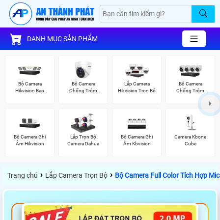
DANH MỤC SẢN PHẨM
Bộ Camera
Bộ Camera
Lắp Camera
Bô Camera
Hikvision Ban
Chống Trộm
Hikvision Trọn Bộ
Chống Trộm
Đêm Có Màu
Hikvision
Hikvision
Bộ Camera Ghi
Lắp Trọn Bộ
Bộ Camera Ghi
Camera Kbone
Âm Hikvision
Camera Dahua
Âm Kbvision
Cube
›
›
Trang chủ
Lắp Camera Trọn Bộ
Bộ Camera Full Color Tích Hợp Mi