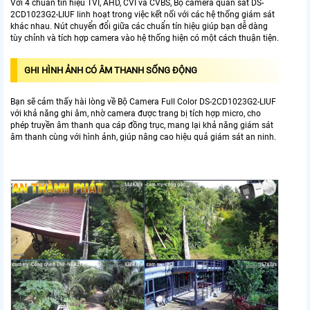
Với 4 chuẩn tín hiệu TVI, AHD, CVI và CVBS, Bộ camera quan sát DS-
2CD1023G2-LIUF linh hoạt trong việc kết nối với các hệ thống giám sát
khác nhau. Nút chuyển đổi giữa các chuẩn tín hiệu giúp bạn dễ dàng
tùy chỉnh và tích hợp camera vào hệ thống hiện có một cách thuận tiện.
GHI HÌNH ẢNH CÓ ÂM THANH SỐNG ĐỘNG
Bạn sẽ cảm thấy hài lòng về Bộ Camera Full Color DS-2CD1023G2-LIUF
với khả năng ghi âm, nhờ camera được trang bị tích hợp micro, cho
phép truyền âm thanh qua cáp đồng trục, mang lại khả năng giám sát
âm thanh cùng với hình ảnh, giúp nâng cao hiệu quả giám sát an ninh.