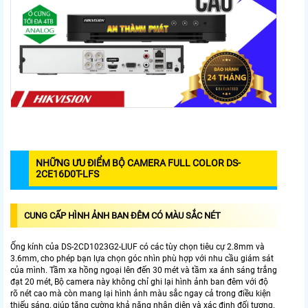
NHỮNG ƯU ĐIỂM BỘ CAMERA FULL COLOR DS-
2CE16D0T-LFS
CUNG CẤP HÌNH ẢNH BAN ĐÊM CÓ MÀU SẮC NÉT
Ống kính của DS-2CD1023G2-LIUF có các tùy chọn tiêu cự 2.8mm và
3.6mm, cho phép bạn lựa chọn góc nhìn phù hợp với nhu cầu giám sát
của mình. Tầm xa hồng ngoại lên đến 30 mét và tầm xa ánh sáng trắng
đạt 20 mét, Bộ camera này không chỉ ghi lại hình ảnh ban đêm với độ
rõ nét cao mà còn mang lại hình ảnh màu sắc ngay cả trong điều kiện
thiếu sáng, giúp tăng cường khả năng nhận diện và xác định đối tượng.