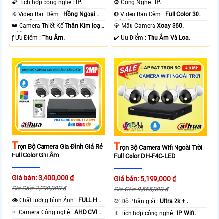
🌠 Tích hợp công nghệ :
IP.
⚙ Công Nghệ :
IP.
❈ Video Ban Đêm :
Hồng Ngoại
❂ Video Ban Đêm :
Full Color 30m
80m Hồng Ngoại SMD.
Có Màu Ban Ðêm.
👑 Camera Thiết Kế
Thân Kim loại
💎 Mẫu Camera
Xoay 360.
+ Nhựa.
️ƒ Ưu Điểm :
Thu Âm.
️✔️ Ưu Điểm :
Thu Âm Và Loa.
T
T
Rọn Bộ Camera Gia Đình Giá Rẻ
Rọn Bộ Camera Wifi Ngoài Trời
Full Color Ghi Âm
Full Color DH-F4C-LED
Giá bán: 3,400,000 ₫
Giá bán: 5,199,000 ₫
Giá Gốc: 7,200,000 ₫
Giá Gốc: 9,565,000 ₫
👁 Chất lượng hình Ảnh :
FULL HD
💯 Độ Phân giải :
Ultra 2k + .
1080P .
⚛️ Camera Công nghệ :
AHD CVI
✳️ Tích hợp công nghệ :
IP Wifi.