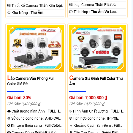
40m Có Màu Ban Ðêm.
Ngoại 30m Hồng Ngoại Smart IR.
🎼️ Loại Camera
Thân Plastic.
🎼️ Thiết Kế Camera
Thân Kim loại.
️💮 Tích Hợp :
Thu Âm Và Loa.
️💠 Khả Năng :
Thu Âm.
L
C
Ắp Camera Văn Phòng Full
Amera Gia Đình Full Color Thu
Color Giá Rẻ
Âm
Giá bán: 30%
Giá bán: 7,000,800 ₫
Giá Gốc: 3,400,000 ₫
Giá Gốc: 10,560,000 ₫
👁 Chất lượng hình Ảnh :
FULL HD
✨ Hình Ành Chất Lượng :
FULL HD
1080P .
1080P .
⚙ Sử dụng công nghệ :
AHD CVI
®️ Tích hợp công nghệ :
IP POE.
TVI BCS.
✪ Khi xem thiếu sáng :
Full Color
🔅 Khoảng Cách Ban Đêm :
Full
20m Hồng Ngoại SMD.
Color 30m Hồng Ngoại SMD.
🐉️ Camera Dòng
Dome Plastic.
🗜️ Cấu Tạo Camera
Dome Kim