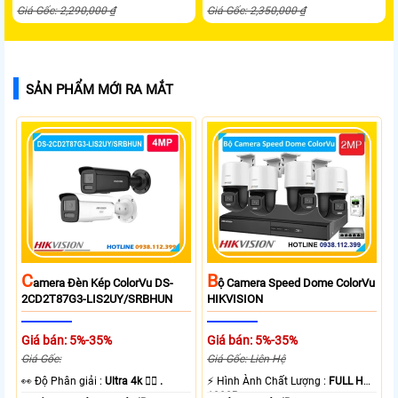
Giá Gốc: 2,290,000 ₫
Giá Gốc: 2,350,000 ₫
SẢN PHẨM MỚI RA MẮT
C
B
Amera Đèn Kép ColorVu DS-
Ộ Camera Speed Dome ColorVu
2CD2T87G3-LIS2UY/SRBHUN
HIKVISION
Giá bán: 5%-35%
Giá bán: 5%-35%
Giá Gốc:
Giá Gốc: Liên Hệ
️👀 Độ Phân giải :
Ultra 4k 👍🏾 .
️⚡ Hình Ành Chất Lượng :
FULL HD
1080P .