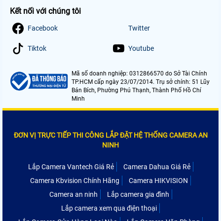
Kết nối với chúng tôi
Facebook
Twitter
Tiktok
Youtube
Mã số doanh nghiệp: 0312866570 do Sở Tài Chính
TP.HCM cấp ngày 23/07/2014. Trụ sở chính: 51 Lũy
Bán Bích, Phường Phú Thạnh, Thành Phố Hồ Chí
Minh
ĐƠN VỊ TRỰC TIẾP THI CÔNG LẮP ĐẶT HỆ THỐNG CAMERA AN
NINH
Lắp Camera Vantech Giá Rẻ
Camera Dahua Giá Rẻ
Camera Kbvision Chính Hãng
Camera HIKVISION
Camera an ninh
Lắp camera gia đình
Lắp camera xem qua điện thoại