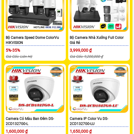
Bộ Camera Speed Dome ColorVu
Bộ Camera Nhà Xưởng Full Color
HIKVISION
Giá Rẻ
5%-35%
3,999,000 ₫
Giá Gốc: Liên Hệ
Giá Gốc: 9,200,000 ₫
Camera Có Màu Ban Đêm DS-
Camera IP Color Vu DS-
2CD1327G0-L
2CD1327G0-LU
1,600,000 ₫
1,650,000 ₫