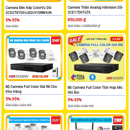
Camera Thân Analog Hikvision DS-
Camera Đèn Kép ColorVu DS-
2CE17D0T-LTS
2CD2T87G3-LIS2UY/SRBHUN
850,000 ₫
5%-35%
Giá Gốc: 1,000,000 ₫
Giá Gốc:
Bộ Camera Full Color Giá Rẻ Cho
Bộ Camera Full Color Tích Hợp Mic
Kho Hàng
Ghi Âm
5%-35%
5%-35%
Giá Gốc: Liên Hệ
Giá Gốc: Liên Hệ