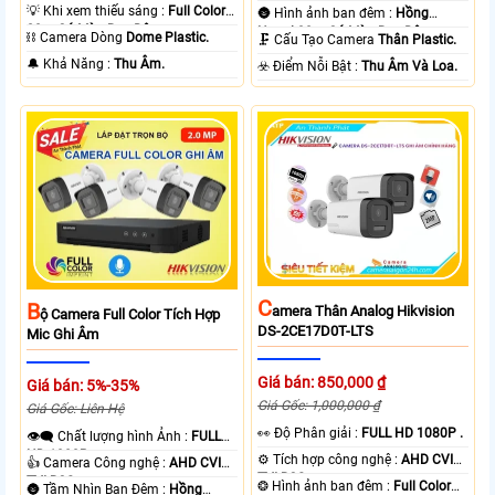
TVI BCS.
💡 Khi xem thiếu sáng :
Full Color
🌚 Hình ảnh ban đêm :
Hồng
20m Có Màu Ban Ðêm.
Ngoại 30m Có Màu Ban Ðêm.
⛓ Camera Dòng
Dome Plastic.
🗜️ Cấu Tạo Camera
Thân Plastic.
️🔔 Khả Năng :
Thu Âm.
️☣️ Điểm Nỗi Bật :
Thu Âm Và Loa.
C
B
Amera Thân Analog Hikvision
Ộ Camera Full Color Tích Hợp
DS-2CE17D0T-LTS
Mic Ghi Âm
Giá bán: 850,000 ₫
Giá bán: 5%-35%
Giá Gốc: 1,000,000 ₫
Giá Gốc: Liên Hệ
️👀 Độ Phân giải :
FULL HD 1080P .
👁️‍🗨 Chất lượng hình Ảnh :
FULL
HD 1080P .
⚙ Tích hợp công nghệ :
AHD CVI
👍 Camera Công nghệ :
AHD CVI
TVI BCS.
TVI BCS.
❂ Hình ảnh ban đêm :
Full Color
🌚 Tầm Nhìn Ban Đêm :
Hồng