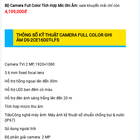
Bộ Camera Full Color Tích Hợp Mic Ghi Âm:
sale khuyến mãi chỉ còn
4,199,000đ
THÔNG SỐ KỸ THUẬT CAMERA FULL COLOR GHI
ÂM DS-2CE16D0T-LFS
Camera TVI 2 MP, 1920×1080
3.6 mm fixed focal lens
Hỗ trợ hồng ngoại lên đến 30m
Hỗ trợ LED ban đêm có màu
Hỗ trợ đèn ánh sáng trắng lên đến 20 m
Tích hợp micro thu âm
TiêuCông nghệ máy ảnh: Máy ảnh kỹ thuật số chuẩn chống bụi & nước
(IP67)
Sử dụng ngoài trời
Độ phân giải camera: 2 MP