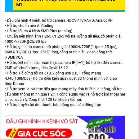
M1
• Đầu ghi hình 4 kênh, hỗ trợ camera HDCVI/TVI/AHD/Analog/IP
• Hỗ trợ chuẩn nén AI-Coding
• Hỗ trợ tối đa 4 kênh SMD Plus (analog).
• Chuẩn nén hình ảnh H265+/H265 với hai luồng dữ liệu, độ phân giải
1080P/720P@25/30 fps
• Hỗ trợ ghi hình camera độ phân giải 1080N/720P(1 fps – 25 fps),
960H/D1/CIF (1 fps–25/30 fps), cổng ra tín hiệu video đồng thời
HDMI/VGA
• Hỗ trợ kết nối nhiều nhãn hiệu camera IP(4+1), hỗ trợ lên đến camera
2MP với chuẩn tương tích Onvif 16.12
• Hỗ trợ 1 ổ cứng tối đa 6TB, 2 cổng usb 2.0, 1 cổng mạng
RJ45(100Mbps), hỗ trợ điều kiển quay quét 3D thông minh với giao
thức Dahua
• Hỗ trợ xem lại và trực tiếp qua mạng máy tính thiết bị di động, hỗ trợ
cấu hình thông minh qua P2P, 1 cổng audio vào ra hỗ trợ đàm thoại hai
chiều, quản lý đồng thời 128 tài khoản kết nối.
• Hỗ trợ truyền tải âm thanh, báo động qua cáp đồng trục