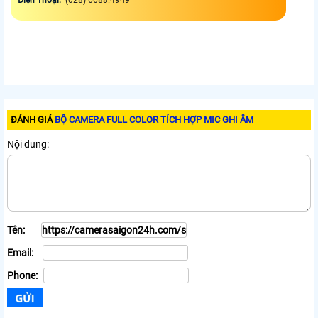
Điện Thoại:
(028) 6688.4949
ĐÁNH GIÁ
BỘ CAMERA FULL COLOR TÍCH HỢP MIC GHI ÂM
Nội dung:
Tên:
Email:
Phone: