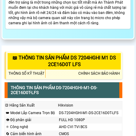
đèn trợ sáng là một trong những chọn lọc tốt nhất mà An Thành Phát
muốn đem lại cho khách hàng với mức giá vô cùng rẻ mà chất lượng lại
tốt, ghi hình ảnh rõ nét 24/24 và đảm bảo có màu vào ban đêm, không
những vậy mà bộ camera quan sát này còn trang bị micro cho phép
camera ghi lại hình ảnh có âm thanh một cách rõ ràng.
📖 THÔNG TIN SẢN PHẨM DS 7204HGHI M1 DS
2CE16D0T LFS
THÔNG SỐ KỸ THUẬT
CHÍNH SÁCH BẢO HÀNH
THÔNG TIN SẢN PHẨM DS-7204HGHI-M1-DS-
2CE16D0T-LFS
🔳 Hãng Sản Xuất
Hikvision
👑 Model Lắp Camera Trọn Bộ
DS-7204HGHI-M1-DS-2CE16D0T-LFS
👁 Độ phân giải
FULL HD 1080P
⚛️ Công nghệ
AHD CVI TVI BCS
🔄 Cảm biến hình ảnh
CMOS