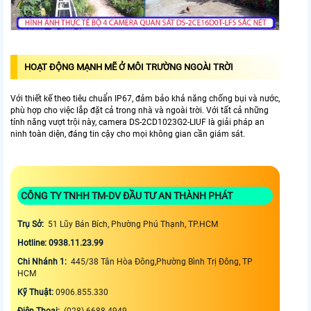
HOẠT ĐỘNG MẠNH MẼ Ở MÔI TRƯỜNG NGOÀI TRỜI
Với thiết kế theo tiêu chuẩn IP67, đảm bảo khả năng chống bụi và nước,
phù hợp cho việc lắp đặt cả trong nhà và ngoài trời. Với tất cả những
tính năng vượt trội này, camera DS-2CD1023G2-LIUF là giải pháp an
ninh toàn diện, đáng tin cậy cho mọi không gian cần giám sát.
CÔNG TY TNHH TM-DV ĐẦU TƯ AN THÀNH PHÁT
Trụ Sở:
51 Lũy Bán Bích, Phường Phú Thạnh, TP.HCM
Hotline: 0938.11.23.99
Chi Nhánh 1:
445/38 Tân Hòa Đông,Phường Bình Trị Đông, TP
HCM
Kỹ Thuật:
0906.855.330