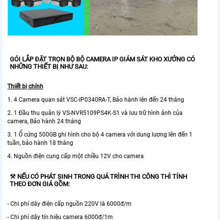
GÓI LẮP ĐẶT TRỌN BỘ BỘ CAMERA IP GIÁM SÁT KHO XƯỞNG CÓ
NHỮNG THIẾT BỊ NHƯ SAU:
Thiết bị chính
1. 4 Camera quan sát VSC-IP0340RA-T, Bảo hành lên đến 24 tháng
2. 1 Đầu thu quản lý VS-NVR5109PS4K-S1 và lưu trữ hình ảnh của
camera, Bảo hành 24 tháng
3. 1 Ổ cứng 500GB ghi hình cho bộ 4 camera với dung lượng lên đến 1
tuần, bảo hành 18 tháng
4. Nguồn điện cung cấp một chiều 12V cho camera
⚒ NẾU CÓ PHÁT SINH TRONG QUÁ TRÌNH THI CÔNG THÌ TÍNH
THEO ĐƠN GIÁ GỒM:
- Chi phí dây điện cấp nguồn 220V là 6000đ/m
- Chi phí dây tín hiệu camera 6000đ/1m