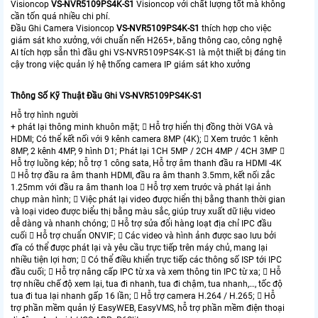
Visioncop
VS-NVR5109PS4K-S1
Visioncop với chất lượng tốt mà không
cần tốn quá nhiều chi phí.
Đầu Ghi Camera Visioncop
VS-NVR5109PS4K-S1
thích hợp cho việc
giám sát kho xưởng, với chuẩn nến H265+, băng thông cao, công nghệ
AI tích hợp sẵn thì đầu ghi VS-NVR5109PS4K-S1 là một thiết bị đáng tin
cậy trong việc quản lý hệ thống camera IP giám sát kho xưởng
Thông Số Kỹ Thuật Đầu Ghi VS-NVR5109PS4K-S1
Hỗ trợ hình người
+ phát lại thông minh khuôn mặt;  Hỗ trợ hiển thị đồng thời VGA và
HDMI; Có thể kết nối với 9 kênh camera 8MP (4K);  Xem trước 1 kênh
8MP, 2 kênh 4MP, 9 hình D1; Phát lại 1CH 5MP / 2CH 4MP / 4CH 3MP 
Hỗ trợ luồng kép; hỗ trợ 1 công sata, Hỗ trợ âm thanh đầu ra HDMI -4K
 Hỗ trợ đầu ra âm thanh HDMI, đầu ra âm thanh 3.5mm, kết nối zắc
1.25mm với đầu ra âm thanh loa  Hỗ trợ xem trước và phát lại ảnh
chụp màn hình;  Việc phát lại video được hiển thị bằng thanh thời gian
và loại video được biểu thị bằng màu sắc, giúp truy xuất dữ liệu video
dễ dàng và nhanh chóng;  Hỗ trợ sửa đổi hàng loạt địa chỉ IPC đầu
cuối  Hỗ trợ chuẩn ONVIF;  Các video và hình ảnh được sao lưu bởi
đĩa có thể được phát lại và yêu cầu trực tiếp trên máy chủ, mang lại
nhiều tiện lợi hơn;  Có thể điều khiển trực tiếp các thông số ISP tới IPC
đầu cuối;  Hỗ trợ nâng cấp IPC từ xa và xem thông tin IPC từ xa;  Hỗ
trợ nhiều chế độ xem lại, tua đi nhanh, tua đi chậm, tua nhanh,…, tốc độ
tua đi tua lại nhanh gấp 16 lần;  Hỗ trợ camera H.264 / H.265;  Hỗ
trợ phần mềm quản lý EasyWEB, EasyVMS, hỗ trợ phần mềm điện thoại