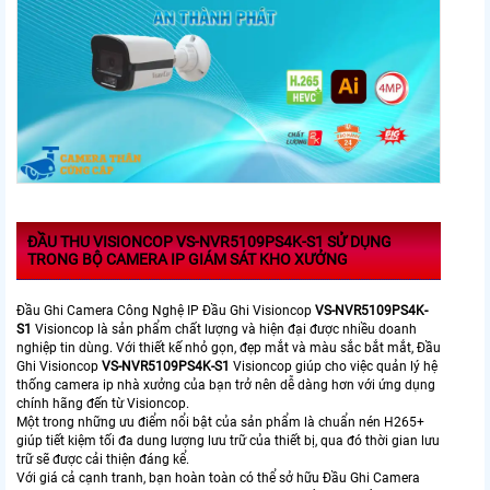
ĐẦU THU VISIONCOP
VS-NVR5109PS4K-S1 SỬ DỤNG
TRONG
BỘ CAMERA IP GIÁM SÁT KHO XƯỞNG
Đầu Ghi Camera Công Nghệ IP Đầu Ghi Visioncop
VS-NVR5109PS4K-
S1
Visioncop là sản phẩm chất lượng và hiện đại được nhiều doanh
nghiệp tin dùng. Với thiết kế nhỏ gọn, đẹp mắt và màu sắc bắt mắt, Đầu
Ghi Visioncop
VS-NVR5109PS4K-S1
Visioncop giúp cho việc quản lý hệ
thống camera ip nhà xưởng của bạn trở nên dễ dàng hơn với ứng dụng
chính hãng đến từ Visioncop.
Một trong những ưu điểm nổi bật của sản phẩm là chuẩn nén H265+
giúp tiết kiệm tối đa dung lượng lưu trữ của thiết bị, qua đó thời gian lưu
trữ sẽ được cải thiện đáng kể.
Với giá cả cạnh tranh, bạn hoàn toàn có thể sở hữu Đầu Ghi Camera