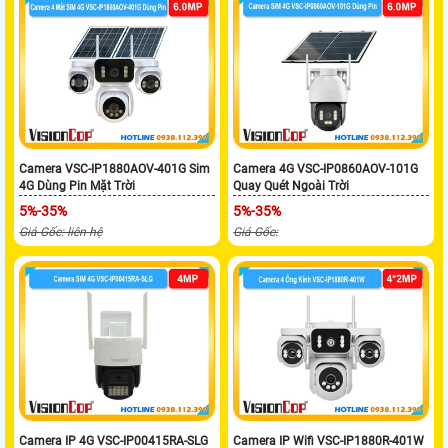
Camera VSC-IP1880AOV-401G Sim
Camera 4G VSC-IP0860AOV-101G
4G Dùng Pin Mặt Trời
Quay Quét Ngoài Trời
5%-35%
5%-35%
Giá Gốc: liên hệ
Giá Gốc:
Camera IP 4G VSC-IP00415RA-SLG
Camera IP Wifi VSC-IP1880R-401W