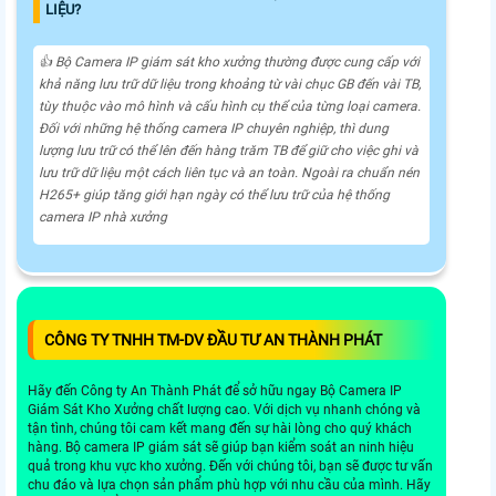
LIỆU?
👍 Bộ Camera IP giám sát kho xưởng thường được cung cấp với
khả năng lưu trữ dữ liệu trong khoảng từ vài chục GB đến vài TB,
tùy thuộc vào mô hình và cấu hình cụ thể của từng loại camera.
Đối với những hệ thống camera IP chuyên nghiệp, thì dung
lượng lưu trữ có thể lên đến hàng trăm TB để giữ cho
việc ghi và
lưu trữ dữ liệu một cách liên tục và an toàn. Ngoài ra chuẩn nén
H265+ giúp tăng giới hạn ngày có thể lưu trữ của hệ thống
camera IP nhà xưởng
CÔNG TY TNHH TM-DV ĐẦU TƯ AN THÀNH PHÁT
Hãy đến Công ty An Thành Phát để sở hữu ngay Bộ Camera IP
Giám Sát Kho Xưởng chất lượng cao. Với dịch vụ nhanh chóng và
tận tình, chúng tôi cam kết mang đến sự hài lòng cho quý khách
hàng. Bộ camera IP giám sát sẽ giúp bạn kiểm soát an ninh hiệu
quả trong khu vực kho xưởng. Đến với chúng tôi, bạn sẽ được tư vấn
chu đáo và lựa chọn sản phẩm phù hợp với nhu cầu của mình. Hãy