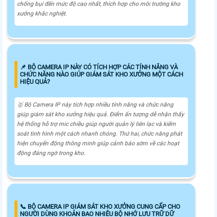
chống bụi đến mức độ cao nhất, thích hợp cho môi trường kho
xưởng khắc nghiệt.
📌 BỘ CAMERA IP NÀY CÓ TÍCH HỢP CÁC TÍNH NĂNG VÀ
CHỨC NĂNG NÀO GIÚP GIÁM SÁT KHO XƯỞNG MỘT CÁCH
HIỆU QUẢ?
🥇 Bộ Camera IP này tích hợp nhiều tính năng và chức năng
giúp giám sát kho xưởng hiệu quả. Điểm ấn tượng dễ nhận thấy
hệ thống hỗ trợ mic chiều giúp người quản lý liên lạc và kiểm
soát tình hình một cách nhanh chóng. Thứ hai, chức năng phát
hiện chuyển động thông minh giúp cảnh báo sớm về các hoạt
động đáng ngờ trong kho.
📞 BỘ CAMERA IP GIÁM SÁT KHO XƯỞNG CUNG CẤP CHO
NGƯỜI DÙNG KHOẢN BAO NHIÊU BỘ NHỚ LƯU TRỮ DỮ