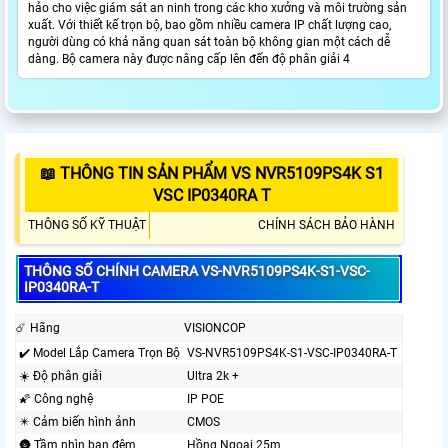
hảo cho việc giám sát an ninh trong các kho xưởng và môi trường sản
xuất. Với thiết kế trọn bộ, bao gồm nhiều camera IP chất lượng cao,
người dùng có khả năng quan sát toàn bộ không gian một cách dễ
dàng. Bộ camera này được nâng cấp lên đến độ phân giải 4
📖 THÔNG TIN SẢN PHẨM VS NVR5109PS4K S1
VSC IP0340RA T
THÔNG SỐ KỸ THUẬT
CHÍNH SÁCH BẢO HÀNH
THÔNG SỐ CHÍNH CAMERA VS-NVR5109PS4K-S1-VSC-
IP0340RA-T
☄️ Hãng
VISIONCOP
✔️ Model Lắp Camera Trọn Bộ
VS-NVR5109PS4K-S1-VSC-IP0340RA-T
☀️ Độ phân giải
Ultra 2k +
🌠 Công nghệ
IP POE
✴️ Cảm biến hình ảnh
CMOS
🌚 Tầm nhìn ban đêm
Hồng Ngoại 25m