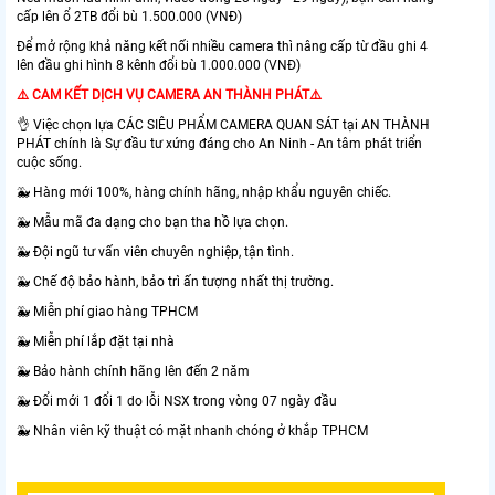
cấp lên ổ 2TB đổi bù 1.500.000 (VNĐ)
Để mở rộng khả năng kết nối nhiều camera thì nâng cấp từ đầu ghi 4
lên đầu ghi hình 8 kênh đổi bù 1.000.000 (VNĐ)
⚠️ CAM KẾT DỊCH VỤ CAMERA AN THÀNH PHÁT⚠️
👌 Việc chọn lựa CÁC SIÊU PHẨM CAMERA QUAN SÁT tại AN THÀNH
PHÁT chính là Sự đầu tư xứng đáng cho An Ninh - An tâm phát triển
cuộc sống.
🐳 Hàng mới 100%, hàng chính hãng, nhập khẩu nguyên chiếc.
🐳 Mẫu mã đa dạng cho bạn tha hồ lựa chọn.
🐳 Đội ngũ tư vấn viên chuyên nghiệp, tận tình.
🐳 Chế độ bảo hành, bảo trì ấn tượng nhất thị trường.
🐳 Miễn phí giao hàng TPHCM
🐳 Miễn phí lắp đặt tại nhà
🐳 Bảo hành chính hãng lên đến 2 năm
🐳 Đổi mới 1 đổi 1 do lỗi NSX trong vòng 07 ngày đầu
🐳 Nhân viên kỹ thuật có mặt nhanh chóng ở khắp TPHCM