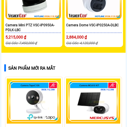
Camera Mini PTZ VSC-IP0950A-
Camera Dome VSC-IP0250A-DLBC
PDLK-LBC
5,215,000 ₫
2,884,000 ₫
Giá Gốc: 7,450,000 ₫
Giá Gốc: 4,120,000 ₫
SẢN PHẨM MỚI RA MẮT