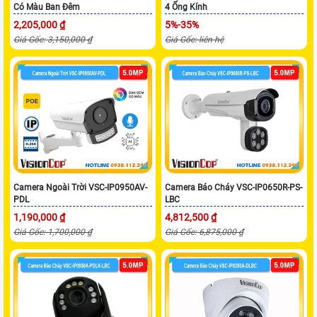
Có Màu Ban Đêm
4 Ống Kính
2,205,000 ₫
5%-35%
Giá Gốc: 3,150,000 ₫
Giá Gốc: liên hệ
Camera Ngoài Trời VSC-IP0950AV-
Camera Báo Cháy VSC-IP0650R-PS-
PDL
LBC
1,190,000 ₫
4,812,500 ₫
Giá Gốc: 1,700,000 ₫
Giá Gốc: 6,875,000 ₫