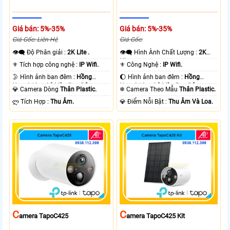
Giá bán: 5%-35%
Giá bán: 5%-35%
Giá Gốc: Liên Hệ
Giá Gốc:
👁️‍🗨 Độ Phân giải :
2K Lite .
👁️‍🗨 Hình Ành Chất Lượng :
2K
Lite .
⚜️ Tích hợp công nghệ :
IP Wifi.
⚜️ Công Nghệ :
IP Wifi.
🌛 Hình ảnh ban đêm :
Hồng
🌔 Hình ảnh ban đêm :
Hồng
Ngoại 10m Có Màu Ban Ðêm.
Ngoại 10m Có Màu Ban Ðêm.
💎 Camera Dòng
Thân Plastic.
❄ Camera Theo Mẫu
Thân Plastic.
️ლ Tích Hợp :
Thu Âm.
️💎 Điểm Nỗi Bật :
Thu Âm Và Loa.
C
C
Amera TapoC425
Amera TapoC425 Kit