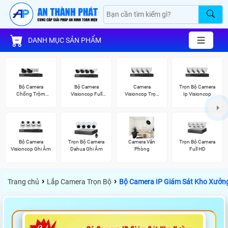
DANH MỤC SẢN PHẨM
Bộ Camera
Bộ Camera
Camera
Trọn Bộ Camera
Chống Trộm
Visioncop Full
Visioncop Trọn
Ip Visioncop
Visioncop
Color
Bộ
Bộ Camera
Trọn Bộ Camera
Camera Văn
Trọn Bộ Camera
Visioncop Ghi Âm
Dahua Ghi Âm
Phòng
Full HD
›
›
Trang chủ
Lắp Camera Trọn Bộ
Bộ Camera IP Giám Sát Kho Xưởn