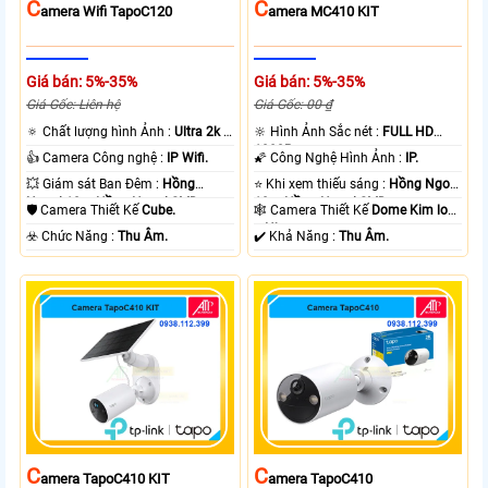
C
C
Amera Wifi TapoC120
Amera MC410 KIT
Giá bán: 5%-35%
Giá bán: 5%-35%
Giá Gốc: Liên hệ
Giá Gốc: 00 ₫
🔅 Chất lượng hình Ảnh :
Ultra 2k +
🔆 Hình Ảnh Sắc nét :
FULL HD
.
1080P .
👍 Camera Công nghệ :
IP Wifi.
🌠 Công Nghệ Hình Ảnh :
IP.
💥 Giám sát Ban Đêm :
Hồng
⭐ Khi xem thiếu sáng :
Hồng Ngoại
Ngoại 10m Hồng Ngoại SMD.
10m Hồng Ngoại SMD.
🛡 Camera Thiết Kế
Cube.
🕸️ Camera Thiết Kế
Dome Kim loại
+ Nhựa.
️☣️ Chức Năng :
Thu Âm.
️✔️ Khả Năng :
Thu Âm.
C
C
Amera TapoC410 KIT
Amera TapoC410