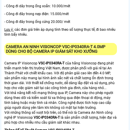
- Công đi dây trong ống xoắn: 10.000/mét
- Công đi đây trong nẹp điện: 15.000/mét
- Công đi đây trong ống cứng 20.000/ mét
Lưu ý:
các đơn giá trên áp dụng tính theo số lượng thực tế, đi bao nhiêu
tính bấy nhiêu.
CAMERA AN NINH VISIONCOP
VSC-IP0340RA-T
4.0MP
DÙNG CHO BỘ CAMERA IP GIÁM SÁT KHO XƯỞNG
Camera IP Visioncop
VSC-IP0340RA-T
của hãng Visioncop đang phát
triển mạnh trên thị trường Việt Nam, được phân phối với giá rẻ tại An
Thành Phát với chiết khấu cao. Với độ phân giải cao lên đến 4.0 MP,
sản phẩm này mang lại hình ảnh sắc nét và chất lượng ổn định trong
thời gian dài. Với thiết kế chống nước, dễ dàng lắp đặt và sử dụng, phù
hợp cho việc giám sát tại các công trình gia đình, cửa hàng nhỏ...
Với khả năng kết nối mạng thông qua IP, Camera này cho phép người
dùng theo dõi và kiểm soát từ xa thông qua điện thoại di động, máy
tính bảng hoặc máy tính cá nhân. Công nghệ được tích hợp cao cấp
giúp người dùng yên tâm khi không có mặt tại hiện trường.
Với những thông số vượt trội trên, có thể nói là Camera An Ninh công
nghệ IP Visioncop
VSC-IP0340RA-T
là sản phẩm chất lượng, hiện đại và
phù hợp cho nhiều nhu cầu giám sát khác nhau.