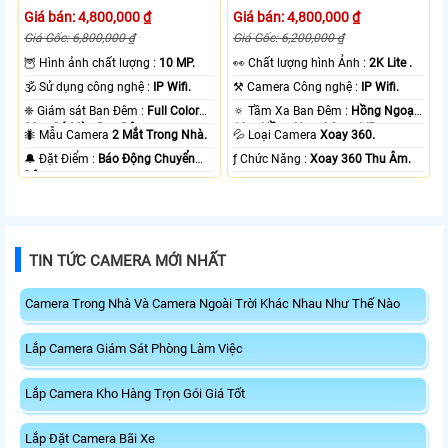
Giá bán: 4,800,000 ₫
Giá bán: 4,800,000 ₫
Giá Gốc: 6,800,000 ₫
Giá Gốc: 6,200,000 ₫
🦉 Hình ảnh chất lượng :
10 MP.
️👀 Chất lượng hình Ảnh :
2K Lite .
🕉️ Sử dụng công nghệ :
IP Wifi.
⚒ Camera Công nghệ :
IP Wifi.
❈ Giám sát Ban Đêm :
Full Color
🔅 Tầm Xa Ban Đêm :
Hồng Ngoại
20m Có Màu Ban Ðêm.
10m Hồng Ngoại Smart IR.
🐜 Mẫu Camera
2 Mắt Trong Nhà.
💦 Loại Camera
Xoay 360.
️🔔 Đặt Điểm :
Báo Động Chuyển
️ƒ Chức Năng :
Xoay 360 Thu Âm.
Động.
TIN TỨC CAMERA MỚI NHẤT
Camera Trong Nhà Và Camera Ngoài Trời Khác Nhau Như Thế Nào
Lắp Camera Giám Sát Phòng Làm Việc
Lắp Camera Kho Hàng Trọn Gói Giá Tốt
Lắp Đặt Camera Bãi Xe