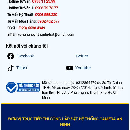
0938.11.23.99
Hotline Tư Vấn:
0906.72.73.77
Hotline Tư Vấn 1:
0906.855.330
Tư Vấn Kỹ Thuật:
0902.452.577
Tư Vấn Mua Hàng:
(028) 6688.4949
CSKH:
Email:
congngheanthanhphat@gmail.com
Kết nối với chúng tôi
Facebook
Twitter
Tiktok
Youtube
Mã số doanh nghiệp: 0312866570 do Sở Tài Chính
TP.HCM cấp ngày 23/07/2014. Trụ sở chính: 51 Lũy
Bán Bích, Phường Phú Thạnh, Thành Phố Hồ Chí
Minh
ĐƠN VỊ TRỰC TIẾP THI CÔNG LẮP ĐẶT HỆ THỐNG CAMERA AN
NINH