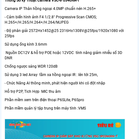
Thông Số kỹ Thuật Camera
VSC-IP0340RA-T
Camera IP Thân hồng ngoại 4.0MP chuẩn nén H.265+
- Cảm biến hình ảnh F4 1/2.8" Progressive Scan CMOS;
H.265+/H.265/H.264+/H.264/MJPEG
- Độ phân giải 2572Hx1452@25 2316Hx1308V@25fps/1920x1080 với
25fps
Sử dụng ống kính 3.6mm
Nguồn DC12V & hỗ trợ POE hoặc 12VDC tính năng giảm nhiễu số 3D
DNR
Chống ngược sáng WDR 120dB
Sử dụng 3 led Array tầm xa hồng ngoại IR : lên tới 25m,
- Chức Năng AI thông minh, phát hiện người khi có đột nhập
Hỗ trợ P2P, Tich Hợp MIC thu âm
Phần mềm xem trên điện thoại P6SLite, P6Spro
Phần mềm quản lý tập trung trên máy tính :VMS