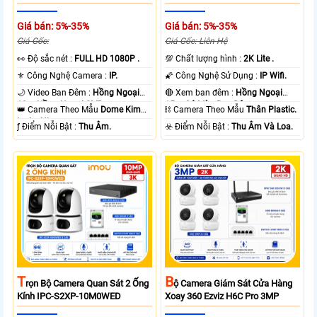
Giá bán: 5%-35%
Giá bán: 5%-35%
Giá Gốc:
Giá Gốc: Liên Hệ
️👀 Độ sắc nét :
FULL HD 1080P .
💯 Chất lượng hình :
2K Lite .
⚜️ Công Nghệ Camera :
IP.
🌠 Công Nghệ Sử Dụng :
IP Wifi.
🌙 Video Ban Đêm :
Hồng Ngoại
🔴 Xem ban đêm :
Hồng Ngoại
10m Hồng Ngoại SMD.
15m Có Màu Ban Ðêm.
👑 Camera Theo Mẫu
Dome Kim
⛓ Camera Theo Mẫu
Thân Plastic.
loại + Nhựa.
️ƒ Điểm Nỗi Bật :
Thu Âm.
️☣️ Điểm Nỗi Bật :
Thu Âm Và Loa.
T
B
Rọn Bộ Camera Quan Sát 2 Ống
Ộ Camera Giám Sát Cửa Hàng
Kính IPC-S2XP-10M0WED
Xoay 360 Ezviz H6C Pro 3MP