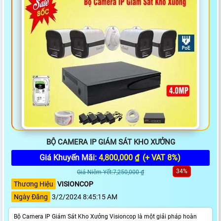
BỘ CAMERA IP GIÁM SÁT KHO XƯỞNG
Giá Khuyến Mãi:
4,800,000 ₫
(+ VAT 8%)
34%
Giá Niêm Yết:7,250,000 ₫
Thương Hiệu
VISIONCOP
Ngày Đăng
3/2/2024 8:45:15 AM
Bộ Camera IP Giám Sát Kho Xưởng Visioncop là một giải pháp hoàn