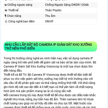
₪ Chống ngược sáng
Chống Ngược Sáng DWDR 120db
💎 Thiết kế
Thân Plastic
🎙 Chức năng
Thu Âm
🥇️ Công nghệ ban đêm
ONVIF
NHU CẦU LẮP ĐẶT BỘ CAMERA IP GIÁM SÁT KHO XƯỞNG
TRỞ NÊN PHỔ BIẾN
Trong thị trường công nghệ an ninh hiện nay, việc sử dụng camera IP
ngày càng trở nên phổ biến để giám sát và bảo vệ tài sản của mình. Bộ
Camera IP Giám Sát Kho Xưởng Visioncop là một lựa chọn được tìm
đến hàng đầu.
Thiết Kế và Bố Trí: Bộ Camera IP Visioncop được thiết kế đặc biệt để
phục vụ cho việc giám sát kho, xưởng, hay bất kỳ môi trường nào với
yêu cầu về độ phân giải cao và khả năng chống thời tiết. Với khả năng
ghi hình độ nét cao lên đến 4.0 MP, bạn có thể yên tâm về chất lượng
hình ảnh mà sản phẩm mang lại là vô cùng sắc nét.
Mỗi camera trong bộ này được thiết kế để chịu được các điều kiện khắc
nghiệt như mưa, nắng, bụi bẩn hay độ ẩm. Thân camera làm từ nhựa
chất lượng cao giúp nó sở hữu độ bền và chịu lực tốt. Mặt trước của
camera được thiết kế để chống mưa và chắn nước, giúp bảo vệ các linh