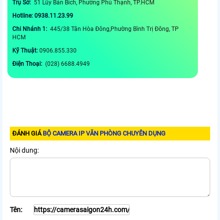
Trụ Sở:
51 Lũy Bán Bích, Phường Phú Thạnh, TP.HCM
Hotline: 0938.11.23.99
Chi Nhánh 1:
445/38 Tân Hòa Đông,Phường Bình Trị Đông, TP
HCM
Kỹ Thuật:
0906.855.330
Điện Thoại:
(028) 6688.4949
ĐÁNH GIÁ
BỘ CAMERA IP VĂN PHÒNG CHUYÊN DỤNG
Nội dung:
Tên: