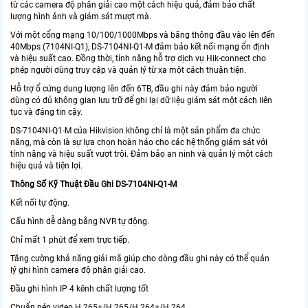
từ các camera độ phân giải cao một cách hiệu quả, đảm bảo chất
lượng hình ảnh và giám sát mượt mà.
Với một cổng mạng 10/100/1000Mbps và băng thông đầu vào lên đến
40Mbps (7104NI-Q1), DS-7104NI-Q1-M đảm bảo kết nối mạng ổn định
và hiệu suất cao. Đồng thời, tính năng hỗ trợ dịch vụ Hik-connect cho
phép người dùng truy cập và quản lý từ xa một cách thuận tiện.
Hỗ trợ ổ cứng dung lượng lên đến 6TB, đầu ghi này đảm bảo người
dùng có đủ không gian lưu trữ để ghi lại dữ liệu giám sát một cách liên
tục và đáng tin cậy.
DS-7104NI-Q1-M của Hikvision không chỉ là một sản phẩm đa chức
năng, mà còn là sự lựa chọn hoàn hảo cho các hệ thống giám sát với
tính năng và hiệu suất vượt trội. Đảm bảo an ninh và quản lý một cách
hiệu quả và tiện lợi.
Thông Số Kỹ Thuật Đầu Ghi DS-7104NI-Q1-M
Kết nối tự động.
Cấu hình dễ dàng bằng NVR tự động.
Chỉ mất 1 phút để xem trực tiếp.
Tăng cường khả năng giải mã giúp cho dòng đầu ghi này có thể quản
lý ghi hình camera độ phân giải cao.
Đầu ghi hình IP 4 kênh chất lượng tốt
Chuẩn nén video H.265+/H.265/H.264+/H.264