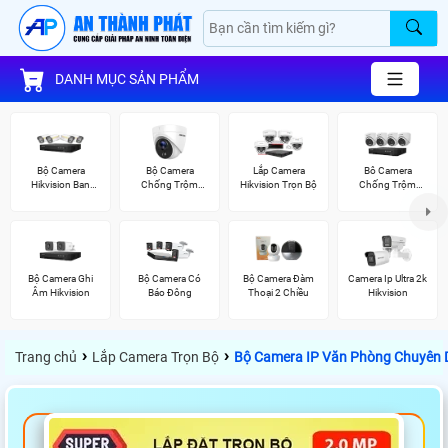
DANH MỤC SẢN PHẨM
Bộ Camera
Bộ Camera
Lắp Camera
Bô Camera
Hikvision Ban
Chống Trộm
Hikvision Trọn Bộ
Chống Trộm
Đêm Có Màu
Hikvision
Hikvision
Bộ Camera Ghi
Bộ Camera Có
Bộ Camera Đàm
Camera Ip Ultra 2k
Âm Hikvision
Báo Đông
Thoại 2 Chiều
Hikvision
›
›
Trang chủ
Lắp Camera Trọn Bộ
Bộ Camera IP Văn Phòng Chuyên