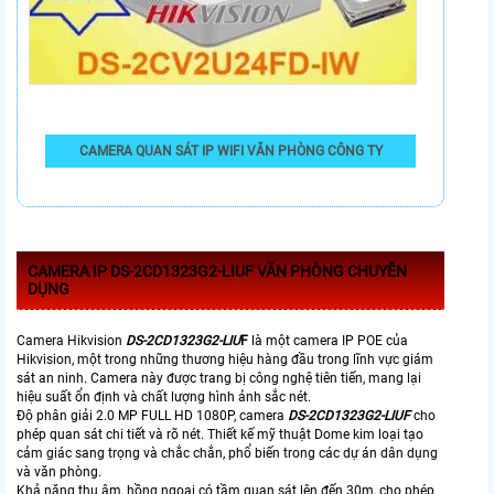
CAMERA QUAN SÁT IP WIFI VĂN PHÒNG CÔNG TY
CAMERA IP
DS-2CD1323G2-LIUF
VĂN PHÒNG CHUYÊN
DỤNG
Camera Hikvision
DS-2CD1323G2-LIU
F
là một camera IP POE của
Hikvision, một trong những thương hiệu hàng đầu trong lĩnh vực giám
sát an ninh. Camera này được trang bị công nghệ tiên tiến, mang lại
hiệu suất ổn định và chất lượng hình ảnh sắc nét.
Độ phân giải 2.0 MP FULL HD 1080P, camera
DS-2CD1323G2-LIUF
cho
phép quan sát chi tiết và rõ nét. Thiết kế mỹ thuật Dome kim loại tạo
cảm giác sang trọng và chắc chắn, phổ biến trong các dự án dân dụng
và văn phòng.
Khả năng thu âm, hồng ngoại có tầm quan sát lên đến 30m, cho phép