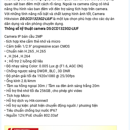
quan sát ban đêm một cách rõ ràng. Ngoài ra camera cũng có khả
năng thu hình vào ban đêm với đèn trợ sáng tích hợp trên camera.
Với những tính năng nổi bật và chất lượng hình ảnh tốt, Camera
Hikvision
DS-2CD1323G2-LIUF
là một lựa chọn phù hợp cho các dự án
dân dụng và văn phòng chuyên dụng.
Thông số kỹ thuật camera DS-2CD1323G2-LIUF
Camera IP bán cầu 2MP
- tích hợp khe cắm thẻ nhớ và micro
• Cảm biến 1/2.9" progressive scan CMOS
• Chuẩn nén H.265 , H.265
+ , H.264 , H.264
+ ; Hỗ trợ 2 luồng dữ liệu
• Độ nhạy sáng Color: 0.005 Lux @ (F1.6, AGC ON)
• Chống ngược sáng DWDR , BLC , 3D DNR
• Độ phân giải tối đa 1920x1080 @ 25/30fps
• Ống kính 2.8/4mm
• Tầm xa hồng ngoại 30m / Tầm xa đèn ánh sáng trắng 20m
• Hỗ trợ thẻ nhớ tối đa 256GB , cho phép ghi video
• Tích hợp Micro
• Hỗ trợ dịch vụ Hik-connect
• Hỗ trợ sự kiện: phát hiện chuyển động người / phương tiện
• Tiêu chuẩn chống bụi nước IP67
• Nguồn 12V/PoE chuẩn 802.03af