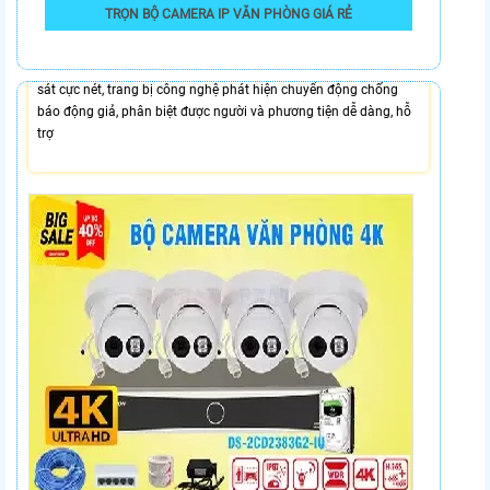
TRỌN BỘ CAMERA IP VĂN PHÒNG GIÁ RẺ
Lắp Camera Văn Phòng Giá Rẻ Chất Lượng 4K là một trong
những sản phẩm camera chất lượng cao đang được nhiều người
dùng lựa chọn hàng đầu với độ phân giải 8.0MP hình ảnh giám
sát cực nét, trang bị công nghệ phát hiện chuyển động chống
báo động giả, phân biệt được người và phương tiện dễ dàng, hỗ
trợ