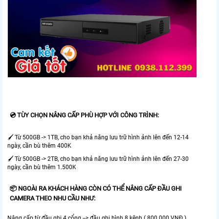
💿 TÙY CHỌN NÂNG CẤP PHÙ HỢP VỚI CÔNG TRÌNH:
🖌 Từ 500GB -> 1TB, cho bạn khả năng lưu trữ hình ảnh lên đến 12-14
ngày, cần bù thêm 400K
🖌 Từ 500GB -> 2TB, cho bạn khả năng lưu trữ hình ảnh lên đến 27-30
ngày, cần bù thêm 1.500K
📦 NGOÀI RA KHÁCH HÀNG CÒN CÓ THỂ NÂNG CẤP ĐẦU GHI
CAMERA THEO NHU CẦU NHƯ:
Nâng cấp từ đầu ghi 4 cổng --> đầu ghi hình 8 kênh ( 800.000 VNĐ )