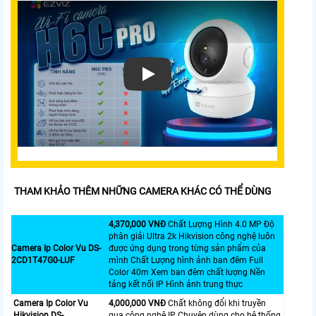
THAM KHẢO THÊM NHỮNG CAMERA KHÁC CÓ THỂ DÙNG
4,370,000 VNĐ
Chất Lượng Hình 4.0 MP Độ
phân giải Ultra 2k Hikvision công nghệ luôn
Camera Ip Color Vu DS-
được ứng dụng trong từng sản phẩm của
2CD1T47G0-LUF
mình Chất Lượng hình ảnh ban đêm Full
Color 40m Xem ban đêm chất lượng Nền
tảng kết nối IP Hình ảnh trung thực
Camera Ip Color Vu
4,000,000 VNĐ
Chất không đổi khi truyền
Hikvision DS-
qua công nghệ IP Chuyên dùng cho hệ thống