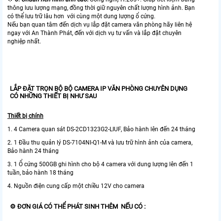
thông lưu lượng mạng, đồng thời giữ nguyên chất lượng hình ảnh. Bạn
có thể lưu trữ lâu hơn với cùng một dung lượng ổ cứng.
Nếu bạn quan tâm đến dịch vụ lắp đặt camera văn phòng hãy liên hệ
ngay với An Thành Phát, đến với dịch vụ tư vấn và lắp đặt chuyên
nghiệp nhất.
LẮP ĐẶT TRỌN BỘ BỘ CAMERA IP VĂN PHÒNG CHUYÊN DỤNG
CÓ NHỮNG THIẾT BỊ NHƯ SAU
Thiết bị chính
1. 4 Camera quan sát DS-2CD1323G2-LIUF, Bảo hành lên đến 24 tháng
2. 1 Đầu thu quản lý DS-7104NI-Q1-M và lưu trữ hình ảnh của camera,
Bảo hành 24 tháng
3. 1 Ổ cứng 500GB ghi hình cho bộ 4 camera với dung lượng lên đến 1
tuần, bảo hành 18 tháng
4. Nguồn điện cung cấp một chiều 12V cho camera
⚙ ĐƠN GIÁ CÓ THỂ PHÁT SINH THÊM NẾU CÓ :