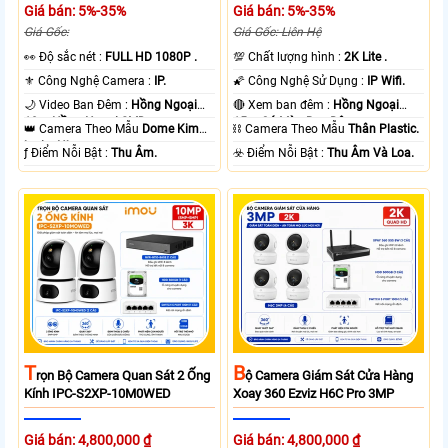
Giá bán: 5%-35%
Giá bán: 5%-35%
Giá Gốc:
Giá Gốc: Liên Hệ
️👀 Độ sắc nét :
FULL HD 1080P .
💯 Chất lượng hình :
2K Lite .
⚜️ Công Nghệ Camera :
IP.
🌠 Công Nghệ Sử Dụng :
IP Wifi.
🌙 Video Ban Đêm :
Hồng Ngoại
🔴 Xem ban đêm :
Hồng Ngoại
10m Hồng Ngoại SMD.
15m Có Màu Ban Ðêm.
👑 Camera Theo Mẫu
Dome Kim
⛓ Camera Theo Mẫu
Thân Plastic.
loại + Nhựa.
️ƒ Điểm Nỗi Bật :
Thu Âm.
️☣️ Điểm Nỗi Bật :
Thu Âm Và Loa.
T
B
Rọn Bộ Camera Quan Sát 2 Ống
Ộ Camera Giám Sát Cửa Hàng
Kính IPC-S2XP-10M0WED
Xoay 360 Ezviz H6C Pro 3MP
Giá bán: 4,800,000 ₫
Giá bán: 4,800,000 ₫