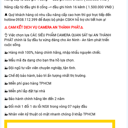
Nâng cấp từ đầu ghi 8 cổng --> đầu ghi hình 16 kênh ( 1.500.000 VNĐ )
🔔 Quý khách hàng có nhu cầu nâng cấp cao hơn thì gọi trực tiếp đến
hotline 0938.112.399 để được bộ phận CSKH hỗ trợ chi tiết hơn ạ!
⚠️ CAM KẾT DỊCH VỤ CAMERA AN THÀNH PHÁT⚠️
👌 Việc chọn lựa CÁC SIÊU PHẨM CAMERA QUAN SÁT tại AN THÀNH
PHÁT chính là Sự đầu tư xứng đáng cho An Ninh - An tâm phát triển
cuộc sống.
🐳 Hàng mới 100%, hàng chính hãng, nhập khẩu nguyên chiếc.
🐳 Mẫu mã đa dạng cho bạn tha hồ lựa chọn.
🐳 Đội ngũ tư vấn viên chuyên nghiệp, tận tình.
🐳 Chế độ bảo hành, bảo trì ấn tượng nhất thị trường.
🐳 Miễn phí giao hàng TPHCM
🐳 Miễn phí lắp đặt tại nhà
🐳 Bảo hành chính hãng lên đến 2 năm
🐳 Đổi mới 1 đổi 1 do lỗi NSX trong vòng 07 ngày đầu
🐳 Nhân viên kỹ thuật có mặt nhanh chóng ở khắp TPHCM