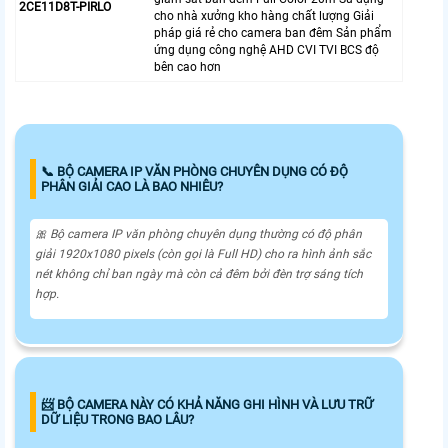
2CE11D8T-PIRLO
cho nhà xưởng kho hàng chất lượng Giải
pháp giá rẻ cho camera ban đêm Sản phẩm
ứng dụng công nghệ AHD CVI TVI BCS độ
bên cao hơn
📞 BỘ CAMERA IP VĂN PHÒNG CHUYÊN DỤNG CÓ ĐỘ
PHÂN GIẢI CAO LÀ BAO NHIÊU?
🎀 Bộ camera IP văn phòng chuyên dụng thường có độ phân
giải 1920x1080 pixels (còn gọi là Full HD) cho ra hình ảnh sắc
nét không chỉ ban ngày mà còn cả đêm bởi đèn trợ sáng tích
hợp.
📨 BỘ CAMERA NÀY CÓ KHẢ NĂNG GHI HÌNH VÀ LƯU TRỮ
DỮ LIỆU TRONG BAO LÂU?