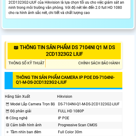
2CD1323G2-LIUF của Hikvision là lựa chọn tối ưu cho việc giám sát an
ninh trong môi trường văn phòng. Với độ nét lên đến 2.0 full HD 1080
cho ra hình ảnh sắc nét, chi tiết và chất lượng cao
📖 THÔNG TIN SẢN PHẨM DS 7104NI Q1 M DS
2CD1323G2 LIUF
THÔNG SỐ KỸ THUẬT
CHÍNH SÁCH BẢO HÀNH
THÔNG TIN SẢN PHẨM CAMERA IP POE DS-7104NI-
Q1-M-DS-2CD1323G2-LIUF
Hãng Sản Xuất
Hikvision
🦉 Model Lắp Camera Trọn Bộ
DS-7104NI-Q1-M-DS-2CD1323G2-LIUF
🦉 Độ phân giải
FULL HD 1080P
®️ Công nghệ
IP POE
🔳 Cảm biến hình ảnh
Progressive Scan CMOS
🔅 Tầm nhìn ban đêm
Full Color 30m