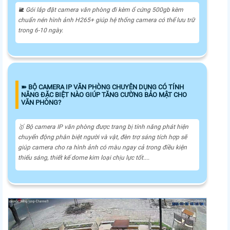
🐌 Gói lắp đặt camera văn phòng đi kèm ổ cứng 500gb kèm
chuẩn nén hình ảnh H265+ giúp hệ thống camera có thể lưu trữ
trong 6-10 ngày.
➽ BỘ CAMERA IP VĂN PHÒNG CHUYÊN DỤNG CÓ TÍNH
NĂNG ĐẶC BIỆT NÀO GIÚP TĂNG CƯỜNG BẢO MẬT CHO
VĂN PHÒNG?
🥇 Bộ camera IP văn phòng được trang bị tính năng phát hiện
chuyển động phân biệt người và vật, đèn trợ sáng tích hợp sẽ
giúp camera cho ra hình ảnh có màu ngay cả trong điều kiện
thiếu sáng, thiết kế dome kim loại chịu lực tốt....