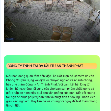
CÔNG TY TNHH TM-DV ĐẦU TƯ AN THÀNH PHÁT
Nếu bạn đang quan tâm đến việc Lắp Đặt Trọn bộ Camera IP Văn
Phòng Chuyên Dụng với dịch vụ chuyên nghiệp và nhanh chóng,
hãy ghé thăm Công ty An Thành Phát. Với cam kết hài lòng từ
khách hàng, chúng tôi cung cấp cho bạn sản phẩm chất lượng và
giải pháp an ninh hiệu quả cho văn phòng của bạn. Đến với chúng
tôi, bạn sẽ được phục vụ tận tình và nhiệt tình từ đội ngũ nhân viên
giàu kinh nghiệm. Hãy liên hệ với chúng tôi ngay để biết thêm thông
tin chi tiết.