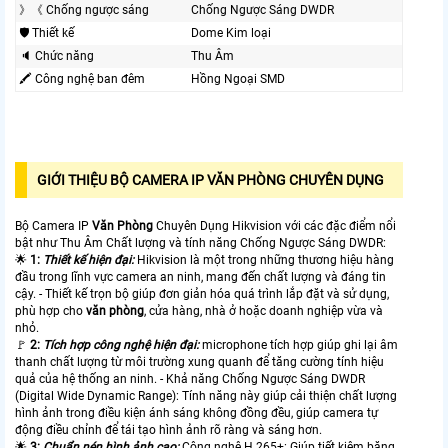
》《 Chống ngược sáng
Chống Ngược Sáng DWDR
🛡 Thiết kế
Dome Kim loại
🔈 Chức năng
Thu Âm
🖍 Công nghệ ban đêm
Hồng Ngoại SMD
GIỚI THIỆU BỘ CAMERA IP VĂN PHÒNG CHUYÊN DỤNG
Bộ Camera IP
Văn Phòng
Chuyên Dụng Hikvision với các đặc điểm nổi
bật như Thu Âm Chất lượng và tính năng Chống Ngược Sáng DWDR:
🌟
1:
Thiết kế hiện đại:
Hikvision là một trong những thương hiệu hàng
đầu trong lĩnh vực camera an ninh, mang đến
chất lượng và đáng tin
cậy. - Thiết kế trọn bộ giúp đơn giản hóa quá trình lắp đặt và sử dụng,
phù hợp cho
văn phòng
, cửa hàng, nhà ở hoặc doanh nghiệp vừa và
nhỏ.
️🚩
2:
Tích hợp công nghệ hiện đại:
microphone tích hợp giúp ghi lại âm
thanh chất lượng từ môi trường xung quanh để tăng cường tính hiệu
quả của hệ thống an ninh. - Khả năng Chống Ngược Sáng DWDR
(Digital Wide Dynamic Range): Tính năng này giúp cải thiện chất lượng
hình ảnh trong điều kiện ánh sáng không đồng đều, giúp camera tự
động điều chỉnh để tái tạo hình ảnh rõ ràng và sáng hơn.
🌟
3:
Chuẩn nén hình ảnh cao:
Công nghệ H.265+: Giúp tiết kiệm băng