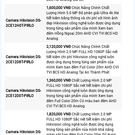
1,600,000 VNĐ
Chức Năng Chính Chất
Lượng Hình 5.0 MP Độ phân giải Ultra 4k lite
tiết kiệm băng thông và chi phí với hình ảnh
Camera Hikvision DS-
đẹp Hikvision công nghệ luôn được ứng dụng
2CE12H0T-PIRLO
trong từng sản phẩm của mình Xem ban
đêm Hồng Ngoại 20m AHD CVI TVI BCS HD
Analog
2,120,000 VNĐ
Chức Năng Chính Chất
Lượng Hình 2.0 MP FULL HD 1080P Sắc nét
Camera Hikvision DS-
tiết kiệm chi phí Hikvision công nghệ luôn
2CE12D8T-PIRLO
được ứng dụng trong từng sản phẩm của
mình Xem ban đêm Full Color 20m AHD CVI
TVI BCS HD Analog Tại An Thành Phát
1,360,000 VNĐ
Chất Lượng Hình 2.0 MP
FULL HD 1080P Sắc nét tiết kiệm chi phí
Camera Hikvision DS-
Hikvision công nghệ luôn được ứng dụng
2CE12D0T-PIRLO
trong từng sản phẩm của mình Xem ban
đêm Full Color 20m Có màu ban đêm AHD
CVI TVI BCS HD Analog
1,820,000 VNĐ
Chất Lượng Hình 2.0 MP
FULL HD 1080P Sắc nét tiết kiệm chi phí
Hikvision công nghệ luôn được ứng dụng
trong từng sản phẩm của mình khả năng
Camera Hikvision DS-
giám sát ban đêm Full Color 20m Sử dụng