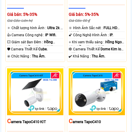
Giá bán: 5%-35%
Giá bán: 5%-35%
Giá Gốc: Liên hệ
Giá Gốc: 00 ₫
🔅 Chất lượng hình Ảnh :
Ultra 2k +
🔆 Hình Ảnh Sắc nét :
FULL HD
.
1080P .
👍 Camera Công nghệ :
IP Wifi.
🌠 Công Nghệ Hình Ảnh :
IP.
💥 Giám sát Ban Đêm :
Hồng
⭐ Khi xem thiếu sáng :
Hồng Ngoại
Ngoại 10m Hồng Ngoại SMD.
10m Hồng Ngoại SMD.
🛡 Camera Thiết Kế
Cube.
🕸️ Camera Thiết Kế
Dome Kim loại
+ Nhựa.
️☣️ Chức Năng :
Thu Âm.
️✔️ Khả Năng :
Thu Âm.
C
C
Amera TapoC410 KIT
Amera TapoC410