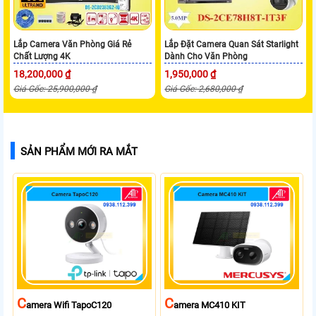
Lắp Camera Văn Phòng Giá Rẻ
Lắp Đặt Camera Quan Sát Starlight
Chất Lượng 4K
Dành Cho Văn Phòng
18,200,000 ₫
1,950,000 ₫
Giá Gốc: 25,900,000 ₫
Giá Gốc: 2,680,000 ₫
SẢN PHẨM MỚI RA MẮT
C
C
Amera Wifi TapoC120
Amera MC410 KIT