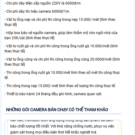
- Chi phí dây điện cấp nguồn 220V là 6000đ/m
- Chi phí dây tín hiệu camera 6000đ/1m
- Vật tư ống nẹp và chi phí thi công trong nẹp 15.000/ mét (tính theo
thực tế)
- Hộp box bảo vệ nguồn camera, giúp làm thẩm mỹ cho ngôi nhà của
bạn 25K/cái (tính theo thực tế)
- Vật tư ruột gà và chi phí thi công trong ống ruột gà 10.000/mét (tính
theo thực tế)
- Vật tư ống cứng và chi phí thi công trong ống cứng 20.000đ/mét (tính
theo thực tế)
- Thi công trong ống ruột gà 10.000/mét tính theo số mét thi công thực
tế.
- Thi công trong nẹp 15.000/ mét tính theo số lượng thi công thực tế.
- Thiết bị bảo hành 24 tháng đầu ghi hình, camera quan sát.
9,068,000 VNĐ
Bộ 4 Camera Văn Phòng Có Thu Âm Hikvision là giải pháp giám
NHỮNG GÓI CAMERA BÁN CHẠY CÓ THỂ THAM KHẢO
sát an ninh hiệu quả cho văn phòng và công ty. Với công nghệ
tiên tiến, Hikvision luôn ứng dụng trong từng sản phẩm để đảm
bảo chất lượng tốt nhất. Với khả năng chống nước, phục vụ việc
giám sát trong mọi điều kiện thời tiết khắc nghiệt mà