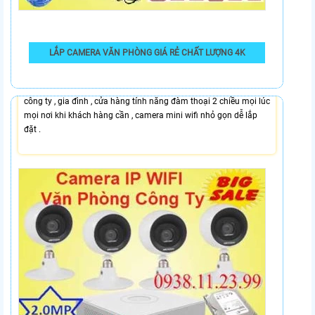
7,900,000 VNĐ
LẮP CAMERA VĂN PHÒNG GIÁ RẺ CHẤT LƯỢNG 4K
Lắp camera IP WIFI Văn Phòng Công Ty là bộ camera
HIKVISION 2.0MP IP WIFI mini chuyên dùng cho văn phòng ,
công ty , gia đình , cửa hàng tính năng đàm thoại 2 chiều mọi lúc
mọi nơi khi khách hàng cần , camera mini wifi nhỏ gọn dễ lắp
đặt .