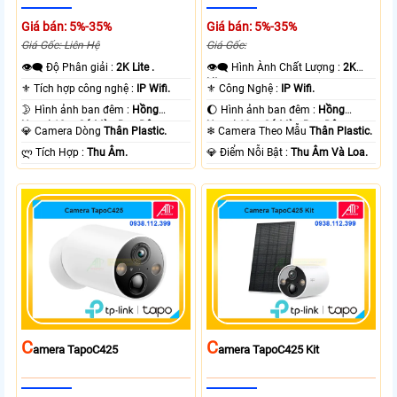
Giá bán: 5%-35%
Giá bán: 5%-35%
Giá Gốc: Liên Hệ
Giá Gốc:
👁️‍🗨 Độ Phân giải :
2K Lite .
👁️‍🗨 Hình Ành Chất Lượng :
2K
Lite .
⚜️ Tích hợp công nghệ :
IP Wifi.
⚜️ Công Nghệ :
IP Wifi.
🌛 Hình ảnh ban đêm :
Hồng
🌔 Hình ảnh ban đêm :
Hồng
Ngoại 10m Có Màu Ban Ðêm.
Ngoại 10m Có Màu Ban Ðêm.
💎 Camera Dòng
Thân Plastic.
❄ Camera Theo Mẫu
Thân Plastic.
️ლ Tích Hợp :
Thu Âm.
️💎 Điểm Nỗi Bật :
Thu Âm Và Loa.
C
C
Amera TapoC425
Amera TapoC425 Kit