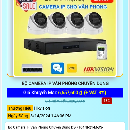
BỘ CAMERA IP VĂN PHÒNG CHUYÊN DỤNG
Giá Khuyến Mãi:
6,657,600 ₫
(+ VAT 8%)
18%
Giá Niêm Yết:9,320,000 ₫
Thương Hiệu
Hikvision
Ngày Đăng
3/14/2024 1:46:06 PM
Bộ Camera IP Văn Phòng Chuyên Dụng DS-7104NI-Q1-M-DS-