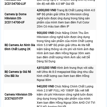
2CD1347G0-LUF
lớn độ nét đến 4.0 MP Giá tốt
4,000,000 VNĐ
Trang Bị Chất Lượng Hình 4.0
Camera Ip Dome
MP Độ phân giải Ultra 2k Hikvision công
Hikvision DS-
nghệ luôn được ứng dụng trong từng sản
2CD1147G0-UF
phẩm của mình Xem ban đêm Full Color
20m Có màu ban đêm IP
900,000 VNĐ
Chức Năng Chính Thu Âm
Hikvision công nghệ luôn được ứng dụng
trong từng sản phẩm của mình Chất Lượng
Bộ Camera An Ninh Gia
Hình 5.0 MP Độ phân giải Ultra 4k lite tiết
Đình Chất Lượng 2K
kiệm băng thông và chi phí với hình ảnh đẹp
Hình ảnh ban đêm Hồng Ngoại 30m xem
ban đêm chất lượng Hình Ảnh sắc nét Dễ
Dàng Sử Dụng
4,810,000 VNĐ
Hình ảnh trung thực với siêu
Bộ Camera Ip Giá Rẻ
nét Ultra 4k 8.0 megapixel Đáp ứng nhu cầu
Cho Bãi Xe
hình chất lượng cao Xem ban đêm Hồng
Ngoại 80m
940,000 VNĐ
Chức Năng Chính Chất Lượng
Hình 2.0 MP FULL HD 1080P Sắc nét tiết
Camera Hikvision DS-
kiệm chi phí Hikvision công nghệ luôn được
2CE76D3T-ITP
ứng dụng trong từng sản phẩm của mình
Xem ban đêm Hồng Ngoại 30m AHD CVI TVI
BCS HD Analog Giá tốt