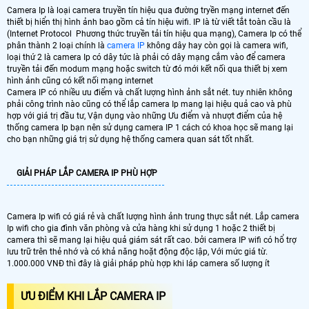
Camera Ip là loại camera truyền tín hiệu qua đường tryền mạng internet đến
thiết bị hiển thị hình ảnh bao gồm cả tín hiệu wifi. IP là từ viết tắt toàn cầu là
(Internet Protocol Phương thức truyền tải tín hiệu qua mạng), Camera Ip có thể
phân thành 2 loại chính là
camera IP
không dây hay còn gọi là camera wifi,
loại thứ 2 là camera Ip có dây tức là phải có dây mạng cắm vào để camera
truyền tải đến modum mạng hoặc switch từ đó mới kết nối qua thiết bị xem
hình ảnh cũng có kết nối mạng internet
Camera IP có nhiều ưu điểm và chất lượng hình ảnh sắt nét. tuy nhiên không
phải công trình nào cũng có thể lắp camera Ip mang lại hiệu quả cao và phù
hợp với giá trị đầu tư, Vận dụng vào những Ưu điểm và nhượt điểm của hệ
thống camera Ip bạn nên sử dụng camera IP 1 cách có khoa học sẽ mang lại
cho bạn những giá trị sử dụng hệ thống camera quan sát tốt nhất.
GIẢI PHÁP LẮP CAMERA IP PHÙ HỢP
Camera Ip wifi có giá rẻ và chất lượng hình ảnh trung thực sắt nét. Lắp camera
Ip wifi cho gia đình văn phòng và cửa hàng khi sử dụng 1 hoặc 2 thiết bị
camera thì sẽ mang lại hiệu quả giám sát rất cao. bởi camera IP wifi có hổ trợ
lưu trữ trên thẻ nhớ và có khả năng hoặt động độc lập, Với mức giá từ.
1.000.000 VNĐ thì đây là giải pháp phù hợp khi láp camera số lượng ít
ƯU ĐIỂM KHI LẮP CAMERA IP