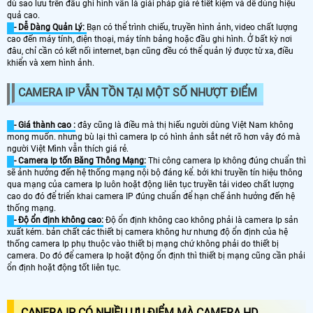
dù sao lưu trên đầu ghi hình vẫn là giải pháp giá rẻ tiết kiệm và dễ dùng hiệu
quả cao.
- Dễ Dàng Quản Lý:
Bạn có thể trình chiếu, truyền hình ảnh, video chất lượng
cao đến máy tính, điện thoại, máy tính bảng hoặc đầu ghi hình. Ở bất kỳ nơi
đâu, chỉ cần có kết nối internet, bạn cũng đều có thể quản lý được từ xa, điều
khiển và xem hình ảnh.
CAMERA IP VẪN TỒN TẠI MỘT SỐ NHƯỢT ĐIỂM
- Giá thành cao :
đây cũng là điều mà thị hiếu người dùng Việt Nam không
mong muốn. nhưng bù lại thì camera Ip có hình ảnh sắt nét rõ hơn vây đó mà
người Việt Mình vẫn thích giá rẻ.
- Camera Ip tốn Băng Thông Mạng:
Thi công camera Ip không đúng chuẩn thì
sẽ ảnh hưởng đến hệ thống mạng nội bộ đáng kể. bởi khi truyền tín hiệu thông
qua mạng của camera Ip luôn hoặt động liên tục truyền tải video chất lượng
cao do đó để triển khai camera IP đúng chuẩn để hạn chế ảnh hưởng đến hệ
thống mạng.
- Độ ổn định không cao:
Độ ổn định không cao không phải là camera Ip sản
xuất kém. bản chất các thiết bị camera không hư nhưng độ ổn định của hệ
thống camera Ip phụ thuộc vào thiết bị mạng chứ không phải do thiết bị
camera. Do đó để camera Ip hoặt động ổn định thì thiết bị mạng cũng cần phải
ổn định hoặt động tốt liên tục.
CANERA IP CÓ NHIỀU ƯU ĐIỂM MÀ CAMERA HD