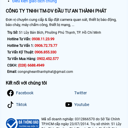
Điều kiện giao dịch chung
CÔNG TY TNHH TM-DV ĐẦU TƯ AN THÀNH PHÁT
Đơn vị chuyên cung cấp & lắp đặt camera quan sát, thiết bị báo động,
báo cháy, máy chấm công, thiết bị mạng, ...
Trụ Sở:
51 Lũy Bán Bích, Phường Phú Thạnh, TP. Hồ Chí Minh
0938.11.23.99
Hotline Tư Vấn:
0906.72.73.77
Hotline Tư Vấn 1:
0906.855.330
Tư Vấn Kỹ Thuật:
0902.452.577
Tư Vấn Mua Hàng:
(028) 6688.4949
CSKH:
Email:
congngheanthanhphat@gmail.com
Kết nối với chúng tôi
Facebook
Twitter
Tiktok
Youtube
Mã số doanh nghiệp: 0312866570 do Sở Tài Chính
TP.HCM cấp ngày 23/07/2014. Trụ sở chính: 51 Lũy