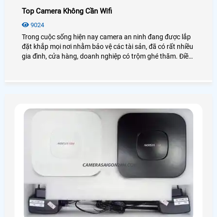
Top Camera Không Cần Wifi
9024
Trong cuộc sống hiện nay camera an ninh đang được lắp
đặt khắp mọi nơi nhằm bảo vệ các tài sản, đã có rất nhiều
gia đình, cửa hàng, doanh nghiệp có trộm ghé thăm. Điều
này cũng là nỗi băn khoăn đối với nhiều khách hàng, từ đó
các hãng camera giám sát đã có nhiều mẫu Camera
không cần wifi quan sát để chống trộm, cảnh báo khi có
đối tượng có nghi vấn xuất hiện giảm bớt tổn thất do trộm
gây ra.