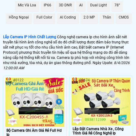
Mic Và Loa
IP66
3D DNR
AI
Dual Light
78°
🌐 Bộ Camera Ip Giá Rẻ Dahua
5.900.000 VNĐ
Trọn Bộ Camera Ip
Hồng Ngoại
Full Color
AI Coding
2.0 MP
Thân
CMOS
📶 Lắp 1 Camera Wifi Ip Ebitcam
Lắp Camera IP Hình Chất Lượng
Công nghệ camera Ip cho hình ảnh sắt nét
1.300.000 VNĐ
Lắp Camera Ip Wifi E3
truyền tải hình ảnh công nghệ số do đó chất lượng được đảm bảo trung thực
sắt nét phục vụ tốt cho nhu cầu hình ảnh cao, Đặt biệt camera IP (Internet
🔗 Lắp Camera IP FULL Color
Protocol) phương thức truyền tín hiệu số qua hệ thống mạng do đó dễ dàng
nâng cấp hệ thống kết nối từ xa. Camera Ip phù hợp với những công trình lớn
8.700,000 VNĐ
Lắp Camera Ip Có Màu Ban Đêm
như nhà xưởng, tòa nhà, dự án giao thông đường phố. Ngày Upate:
8/4/2026
12:00:00 AM
🔥 Bõ Camera Ip Có Micro
40122
51674
7.300.000 VNĐ
Lắp Camera IP Có Thu Âm
🖥 Camera Ip FuLL HD 1080P có chất lượng hình ảnh sắt nét đáng để đầu
tư nhất cho 1 bộ camera giá rẻ hình ảnh sắt nét. Với công nghệ camera Ip
hình ảnh sáng đẹp giám sát qua mạng điện thoại ổ định. Hình ảnh của
camera Ip sắt nét hơn đến 20% so với camera HD analog và điều đặt biệt
hơn khi thi công camera Ip thì sẽ gọn hơn đẹp hơn..
Lắp Đặt Camera Nhà Xe , Công
🎁 Camera Ip là dòng camera truyền hình ảnh thông qua mạng internet theo cơ
Bộ Camera Ghi Âm Giá Rẻ Full Hd
Trình Giá Rẻ Công Nghệ Ip
chế số học. do đó chất lượng hình ảnh của camera IP không phụ thuộc vào
Ip