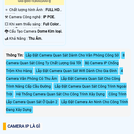
Giá gốc: 9,800,000 ₫
🔅 Chất lượng hình Ảnh :
FULL HD
1080P .
⚒ Camera Công nghệ :
IP POE.
💥 Khi xem thiếu sáng :
Full Color
20m Hồng Ngoại SMD.
🐉️ Cấu Tạo Camera
Dome Kim loại.
️🛃 Khả Năng :
Thu Âm.
Thông Tin:
Lắp Đặt Camera Quan Sát Dành Cho Văn Phòng Công Sở
8
Camera Quan Sát Công Ty Chất Lượng Giá Tốt
Bộ Camera IP Chống
Trộm Kho Hàng
Lắp Đặt Camera Quan Sát Wifi Dành Cho Gia Đình
4
Camera Văn Phòng Có Thu Âm
Lắp Đặt Camera Quan Sát Cho Công
Trình Nâng Cấp Cầu Đường
Lắp Đặt Camera Quan Sát Công Trình Ngoài
Trời
Hệ Thống Camera Quan Sát Cho Công Trình Xây Dựng
Công Trình
Lắp Camera Quan Sát Ở Quận 2
Lắp Đặt Camera An Ninh Cho Công Trình
Đang Xây Dựng
CAMERA IP LÀ GÌ