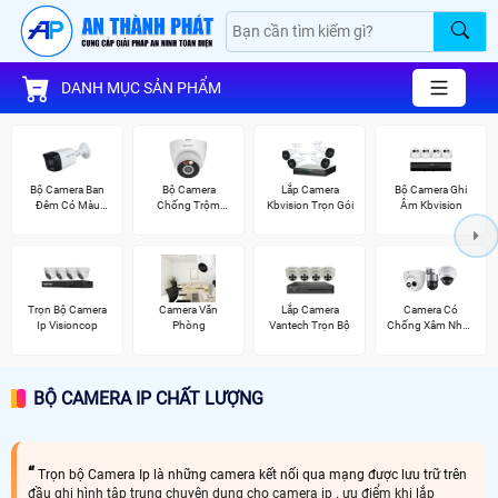
DANH MỤC SẢN PHẨM
Bộ Camera Ban
Bộ Camera
Lắp Camera
Bộ Camera Ghi
Đêm Có Màu
Chống Trộm
Kbvision Trọn Gói
Âm Kbvision
Kbvision
Kbvision
Trọn Bộ Camera
Camera Văn
Lắp Camera
Camera Có
Ip Visioncop
Phòng
Vantech Trọn Bộ
Chống Xâm Nhập
Kbvision
BỘ CAMERA IP CHẤT LƯỢNG
Trọn bộ Camera Ip là những camera kết nối qua mạng được lưu trữ trên
đầu ghi hình tập trung chuyên dụng cho camera ip . ưu điểm khi lắp