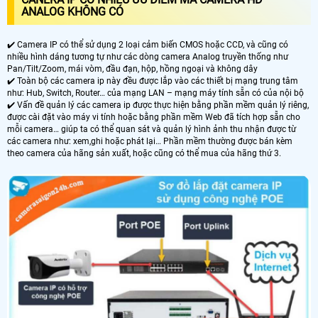
ANALOG KHÔNG CÓ
✔️ Camera IP có thể sử dụng 2 loại cảm biến CMOS hoặc CCD, và cũng có
nhiều hình dáng tương tự như các dòng camera Analog truyền thống như
Pan/Tilt/Zoom, mái vòm, đầu đạn, hộp, hồng ngoại và không dây
✔️ Toàn bộ các camera ip này đều được lắp vào các thiết bị mạng trung tâm
như: Hub, Switch, Router… của mạng LAN – mạng máy tính sẵn có của nội bộ
✔️ Vấn đề quản lý các camera ip được thực hiện bằng phần mềm quản lý riêng,
được cài đặt vào máy vi tính hoặc bằng phần mềm Web đã tích hợp sẵn cho
mỗi camera… giúp ta có thể quan sát và quản lý hình ảnh thu nhận được từ
các camera như: xem,ghi hoặc phát lại… Phần mềm thường được bán kèm
theo camera của hãng sản xuất, hoặc cũng có thể mua của hãng thứ 3.