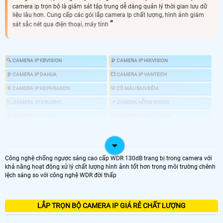
camera ip trọn bộ là giám sát tập trung dễ dàng quản lý thời gian lưu dữ
liệu lâu hơn. Cung cấp các gói lắp camera Ip chất lượng, hình ảnh giám
sát sắc nét qua điện thoại, máy tính
🔍 CAMERA IP KBVISION
🔭 CAMERA IP HIKVISION
🔭 CAMERA IP DAHUA
💥 CAMERA IP VANTECH
📎 CAMERA IP HDPARAGON
💡 CÓ MÀU BAN ĐÊM
🏷 CAMERA STARLIGHT
📍 CAMERA HỒNG NGOẠI
🕹 CAMERA XOAY 360
📣 CAMERA CHỐNG TRỘM
🎎 CHỐNG TRỘM CHUYÊN DỤNG
💤 CAMERA AI
📸 GIÁ LẮP CAMERA IP NHƯ THẾ NÀO
Công nghệ chống ngược sáng cao cấp WDR 130dB trang bị trong camera với
khả năng hoạt động xử lý chất lượng hình ảnh tốt hơn trong môi trường chênh
lệch sáng so với công nghệ WDR đời thấp
LOẠI CAMERA IP
LẮP TRỌN BỘ CAMERA IP GIÁ RẺ CHẤT LƯỢNG
GIÁ LẮP CAMERA