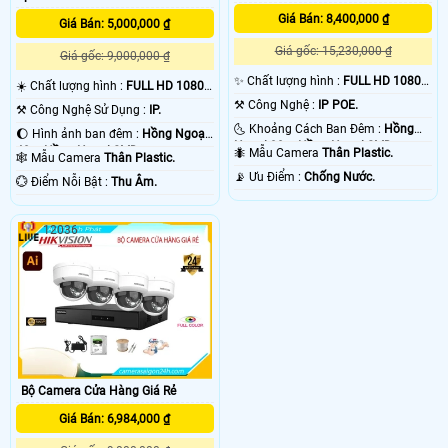
khoảng cách truyền tải tín hiệu. chính vì vây các dự án lớn thường sử dụng
Giá Bán: 8,400,000 ₫
Giá Bán: 5,000,000 ₫
camera IP
với mục đích dễ dàng nâng cấp dễ dàng sửa chửa cho toàn bộ hệ
thống . 💡
Giá gốc: 15,230,000 ₫
Giá gốc: 9,000,000 ₫
✨ Chất lượng hình :
FULL HD 1080P
☀️ Chất lượng hình :
FULL HD 1080P
.
.
⚒ Công Nghệ :
IP POE.
⚒ Công Nghệ Sử Dụng :
IP.
🌜 Khoảng Cách Ban Đêm :
Hồng
🌔 Hình ảnh ban đêm :
Hồng Ngoại
Ngoại 30m Hồng Ngoại SMD.
40m Hồng Ngoại SMD.
🐜 Mẫu Camera
Thân Plastic.
🕸️ Mẫu Camera
Thân Plastic.
️📡 Ưu Điểm :
Chống Nước.
️💮 Điểm Nỗi Bật :
Thu Âm.
12036
'
Bộ Camera Cửa Hàng Giá Rẻ
Giá Bán: 6,984,000 ₫