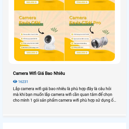
Camera Wifi Giá Bao Nhiêu
16231
Lắp camera wifi giá bao nhiêu là phù hợp đây là câu hỏi
mà khi bạn muốn lắp camera wifi cần quan tâm để chọn
cho mình 1 gói sản phẩm camera wifi phù hợp sử dụng ổn
định. Dĩ nhiên câu hỏi này thật khó trả lời bởi mỗi khách
hàng có những lựa chọn khác nhau. Thường là tiền nào
của đó. tiền nào chất lượng đó và tiền nào dịch vụ chăm
sóc tốt đến đó