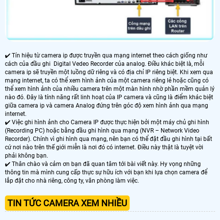
✔️ Tín hiệu từ camera ip được truyền qua mạng internet theo cách giống như
cách của đầu ghi Digital Vedeo Recorder của analog. Điều khác biệt là, mỗi
camera ip sẽ truyền một luồng dữ riêng và có địa chỉ IP riêng biệt. Khi xem qua
mạng internet, ta có thể xem hình ảnh của một camera riêng lẻ hoặc cũng có
thể xem hình ảnh của nhiều camera trên một màn hình nhờ phần mềm quản lý
nào đó. Đây là tính năng rất linh hoạt của IP camera và cũng là điểm khác biệt
giữa camera ip và camera Analog đứng trên góc độ xem hình ảnh qua mạng
internet.
✔️ Việc ghi hình ảnh cho Camera IP được thực hiện bởi một máy chủ ghi hình
(Recording PC) hoặc bằng đầu ghi hình qua mạng (NVR – Network Video
Recorder). Chính vì ghi hình qua mạng, nên bạn có thể đặt đầu ghi hình tại bất
cứ nơi nào trên thế giới miễn là nơi đó có internet. Điều này thật là tuyệt vời
phải không bạn.
✔️ Thân chào và cảm ơn bạn đã quan tâm tới bài viết này. Hy vọng những
thông tin mà mình cung cấp thực sự hữu ích với bạn khi lựa chọn camera để
lắp đặt cho nhà riêng, công ty, văn phòng làm việc.
TIN TỨC CAMERA XEM NHIỀU