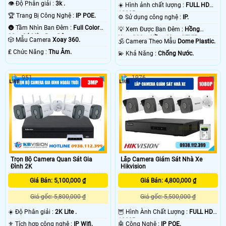
👁 Độ Phân giải :
3k .
☀️ Hình ảnh chất lượng :
FULL HD
1080P .
🏆 Trang Bị Công Nghệ :
IP POE.
⚙ Sử dụng công nghệ :
IP.
🌚 Tầm Nhìn Ban Đêm :
Full Color
💡 Xem Được Ban Đêm :
Hồng
30m Có Màu Ban Ðêm.
Ngoại 30m Hồng Ngoại EXIR.
🎲 Mẫu Camera
Xoay 360.
🕉️ Camera Theo Mẫu
Dome Plastic.
️₤ Chức Năng :
Thu Âm.
️💫 Khả Năng :
Chống Nước.
951
1976
Trọn Bộ Camera Quan Sát Gia
Lắp Camera Giám Sát Nhà Xe
Đình 2K
Hikvision
Giá Bán: 5,100,000 ₫
Giá Bán: 4,800,000 ₫
Giá gốc: 5,800,000 ₫
Giá gốc: 5,500,000 ₫
☀️ Độ Phân giải :
2K Lite .
🦉 Hình Ành Chất Lượng :
FULL HD
1080P .
⚜️ Tích hợp công nghệ :
IP Wifi.
🤖️ Công Nghệ :
IP POE.