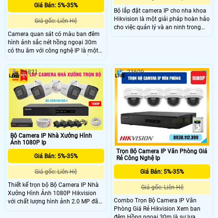
Giá Bán: 5%-35%
Bộ lắp đặt camera IP cho nha khoa
Hikvision là một giải pháp hoàn hảo
Giá gốc: Liên Hệ
cho việc quản lý và an ninh trong
Camera quan sát có màu ban đêm
phòng khám nha khoa. Bộ này bao
hình ảnh sắc nét hồng ngoại 30m
gồm những camera IP chất lượng
có thu âm với công nghệ IP là một
cao với khả năng quan sát rõ nét và
trong những thiết bị không thể thiếu
ghi lại hình ảnh chất lượng cao
trong việc đảm bảo an ninh cho gia
16821
23609
đình và doanh nghiệp. Trọn Bộ
Camera Quan Sát Có Màu Ban Đêm
DS-2CD1023G2-LIUF là một giải
pháp hoàn hảo cho những ai đang
tìm kiếm một hệ thống giám sát
chất lượng cao với nhiều tính năng
tiên tiến
Bộ Camera IP Nhà Xưởng Hình
Ảnh 1080P Ip
Trọn Bộ Camera IP Văn Phòng Giá
Giá Bán: 5%-35%
Rẻ Công Nghệ Ip
Giá Bán: 5%-35%
Giá gốc: Liên Hệ
Thiết kế trọn bộ Bộ Camera IP Nhà
Giá gốc: Liên Hệ
Xưởng Hình Ảnh 1080P Hikvision
Combo Trọn Bộ Camera IP Văn
với chất lượng hình ảnh 2.0 MP đã
Phòng Giá Rẻ Hikvision Xem ban
trở thành lựa chọn hàng đầu của
đêm Hồng ngoại 30m là sự lựa
người Việt. Với thương hiệu nổi tiếng