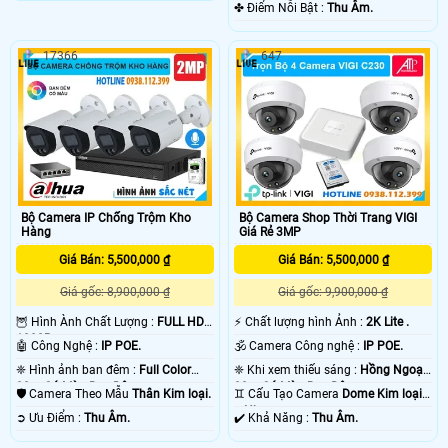
Nhựa.
️✤ Điểm Nỗi Bật :
Thu Âm.
17366
647
Bộ Camera IP Chống Trộm Kho
Bộ Camera Shop Thời Trang VIGI
Hàng
Giá Rẻ 3MP
Giá Bán: 5,500,000 ₫
Giá Bán: 5,500,000 ₫
Giá gốc: 8,900,000 ₫
Giá gốc: 9,900,000 ₫
🦉 Hình Ành Chất Lượng :
FULL HD
️⚡ Chất lượng hình Ảnh :
2K Lite .
1080P .
🤖️ Công Nghệ :
IP POE.
🕉️ Camera Công nghệ :
IP POE.
❈ Hình ảnh ban đêm :
Full Color
❈ Khi xem thiếu sáng :
Hồng Ngoại
30m Có Màu Ban Ðêm.
30m Có Màu Ban Ðêm.
🛡 Camera Theo Mẫu
Thân Kim loại.
♊ Cấu Tạo Camera
Dome Kim loại
+ Nhựa.
️➲ Ưu Điểm :
Thu Âm.
️✔️ Khả Năng :
Thu Âm.