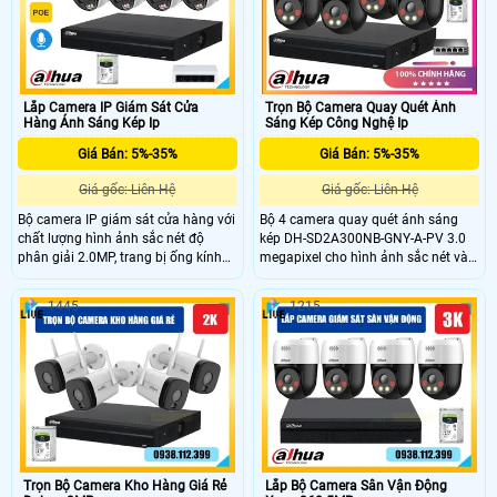
chuẩn chống nước IP66 khi lắp đặt
người sáng đèn đảm bảo an ninh
trong nhà và ngoài trời, trọn bộ giá
ban đêm hiệu quả
rẻ dễ dàng giám sát từ xa.
Lắp Camera IP Giám Sát Cửa
Trọn Bộ Camera Quay Quét Ánh
Hàng Ánh Sáng Kép Ip
Sáng Kép Công Nghệ Ip
Giá Bán: 5%-35%
Giá Bán: 5%-35%
Giá gốc: Liên Hệ
Giá gốc: Liên Hệ
Bộ camera IP giám sát cửa hàng với
Bộ 4 camera quay quét ánh sáng
chất lượng hình ảnh sắc nét độ
kép DH-SD2A300NB-GNY-A-PV 3.0
phân giải 2.0MP, trang bị ống kính
megapixel cho hình ảnh sắc nét và
cố định 2. 8mm với góc nhìn rộng
chất lượng cao. Với khả năng xem
105°, cùng với khả năng chiếu sáng
ban đêm Full Color trong khoảng
1445
1215
kép thông minh, giúp giám sát mọi
cách 30m, giúp bảo vệ gia đình mọi
hoạt động trong cửa hàng cả ban
lúc mọi nơi. Sử dụng công nghệ IP
ngày lẫn ban đêm một cách rõ nét.
POE, hỗ trợ ONVIF để đảm bảo
không bị giảm chất lượng. Camera
có khả năng xoay 360 độ đàm thoại
2 chiều rõ ràng đây là sự lựa chọn
hoàn hảo cho gia đình.
Trọn Bộ Camera Kho Hàng Giá Rẻ
Lắp Bộ Camera Sân Vận Động