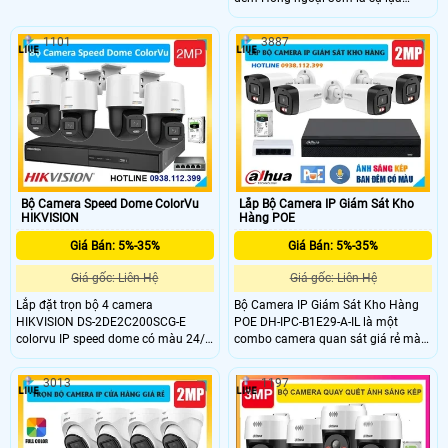
chọn hàng đầu cho công trình nhỏ
và uy tín, Hikvision mang đến sự tin
với thiết kế đẹp và giá rẻ. Được trang
cậy và hiệu suất cao trong việc
1101
3887
bị chức năng ưu việt Chống Nước,
giám sát nhà xưởng. Bộ camera IP
combo này mang lại sự bảo vệ toàn
này có độ phân giải 1080P, cho hình
diện cho văn phòng của bạn
ảnh rõ nét và chi tiết
Bộ Camera Speed Dome ColorVu
Lắp Bộ Camera IP Giám Sát Kho
HIKVISION
Hàng POE
Giá Bán: 5%-35%
Giá Bán: 5%-35%
Giá gốc: Liên Hệ
Giá gốc: Liên Hệ
Lắp đặt trọn bộ 4 camera
Bộ Camera IP Giám Sát Kho Hàng
HIKVISION DS-2DE2C200SCG-E
POE DH-IPC-B1E29-A-IL là một
colorvu IP speed dome có màu 24/7
combo camera quan sát giá rẻ mà
có độ phân giải 2MP full HD 1080P,
chất lượng, cung cấp hình ảnh giám
chuẩn nén H.265, chất lượng cao
sát sắc nét với độ phân giải 2.0MP,
3013
1197
cấp. Camera được thiết kế cứng cáp
camera còn hỗ trợ thêm mic giúp
linh hoạt quay xoay 360 độ và chắc
ghi âm rõ ràng, chân thực. Ngoài ra
chắn quan sát xa lên đến 30m, hỗ
camera còn mang lại công nghệ
trợ khe cắm thẻ nhớ lên đến 256GB,
ánh sáng kép thông minh phát hiện