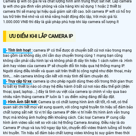
Camera Ip wifi có giá rẻ và chất lượng hình ảnh trung thực sắt nét. Lắp camera
Ip wifi cho gia đình văn phòng và cửa hàng khi sử dụng 1 hoặc 2 thiết bị
camera thì sẽ mang lại hiệu quả giám sát rất cao. bởi camera IP wifi có hổ trợ
lưu trữ trên thẻ nhớ và có khả năng hoặt động độc lập, Với mức giá từ.
1.000.000 VNĐ thì đây là giải pháp phù hợp khi láp camera số lượng ít
ƯU ĐIỂM KHI LẮP CAMERA IP
- Tính linh hoạt :
camera IP có thể được di chuyển bất cứ nơi nào trong mạng
bao gồm cả không dây, chỉ cần duy chuyển trong cùng 1 mạng bạn cũng
không cần phải cấu hình lại và không phải đi dây tín hiệu 1 cách rườm rà .Hình
ảnh hay video của camera IP sẽ chuyển đổi tín hiệu qua hệ thống mạng IP.
Người dùng điều khiển và quan sát trên thiết bị công nghệ như điện thoại, máy
tính,... nên camera không cần kết với máy tính để làm chuyện đó.
- Truy cập từ xa:
camera ip cho phép người dùng theo dõi trong thời gian thực
từ bất kỳ thiết bị nào có chạy hệ điều hành ở bất cứ nơi nào đâu thế giới (điện
thoại, ipad, laptop....) đây là tính ưu việt của camera ip chính vì vây qua bao
nhiêu năm tháng camera IP luôn là 1 ưu điểm xứng đáng để lắp đặt.
- Hình Ảnh Sắt Nét:
Camera ip có chất lượng hình ảnh rất tốt, rõ nét, có thể
quan sát chi tiết mọi vật xung quanh, với công nghệ truyền tín hiệu số đảm bảo
chất lượng sắt nét từ vị trí lắp camera IP đên vị trí hiển thị hình ảnh vẫn trung
thực mà không ảnh hưởng đến khoảng cách. Các loại Camera IP cung cấp
hình ảnh video sắc nét so với các hệ thống Camera Analog. Điều này là do
Camera IP chụp và lưu trữ ngay lập tức, chuyển đổi video thành luồng số trước
khi truyền. Tín hiệu số đảm bảo chất lượng video không bị suy giảm theo thời