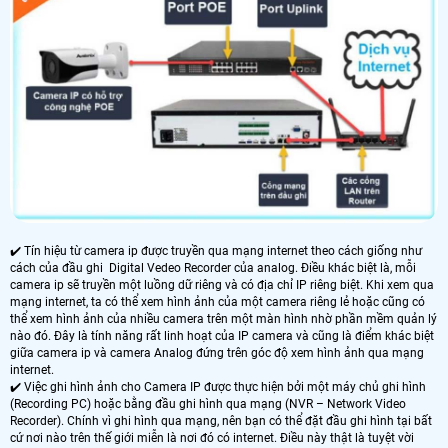
✔️ Tín hiệu từ camera ip được truyền qua mạng internet theo cách giống như
cách của đầu ghi Digital Vedeo Recorder của analog. Điều khác biệt là, mỗi
camera ip sẽ truyền một luồng dữ riêng và có địa chỉ IP riêng biệt. Khi xem qua
mạng internet, ta có thể xem hình ảnh của một camera riêng lẻ hoặc cũng có
thể xem hình ảnh của nhiều camera trên một màn hình nhờ phần mềm quản lý
nào đó. Đây là tính năng rất linh hoạt của IP camera và cũng là điểm khác biệt
giữa camera ip và camera Analog đứng trên góc độ xem hình ảnh qua mạng
internet.
✔️ Việc ghi hình ảnh cho Camera IP được thực hiện bởi một máy chủ ghi hình
(Recording PC) hoặc bằng đầu ghi hình qua mạng (NVR – Network Video
Recorder). Chính vì ghi hình qua mạng, nên bạn có thể đặt đầu ghi hình tại bất
cứ nơi nào trên thế giới miễn là nơi đó có internet. Điều này thật là tuyệt vời