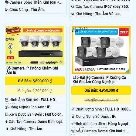
80m Có Màu Ban Ðêm.
🐉️ Camera Dòng
Thân Kim loại +
30m Có Màu Ban Ðêm.
💦 Cấu Tạo Camera
IP67 xoay 360.
Nhựa.
️💫 Chức Năng :
Thu Âm.
️💫 Khả Năng :
Thu Âm Và Loa.
5373
2316
Bộ Camera IP Phòng Khám Ghi
Âm Ip
Lắp Đặt Bộ Camera IP Xưởng Cơ
Giá Bán: 5,800,000 ₫
Khí Ghi Âm Công Nghệ Ip
Giá Bán: 4,950,000 ₫
Giá gốc: 9,200,000 ₫
🦉 Hình Ảnh Sắc nét :
FULL HD
Giá gốc: 6,490,000 ₫
1080P .
🕉️ Công Nghệ Hình Ảnh :
IP.
🔆 Chất lượng hình :
FULL HD 1080P
💥 Xem Được Ban Đêm :
Full Color
.
🏆 Công Nghệ Sử Dụng :
IP.
20m Có Màu Ban Ðêm.
❄ Cấu Tạo Camera
Dome Kim loại.
⭐ Hình ảnh ban đêm :
Hồng Ngoại
️🔈 Khả Năng :
Thu Âm.
10m Hồng Ngoại SMD.
🔩 Mẫu Camera
Dome Kim loại +