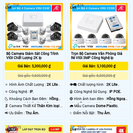
710
616
Bộ Camera Giám Sát Công Trình
Trọn Bộ Camera Văn Phòng Giá
VIGI Chất Lượng 2K Ip
Rẻ VIGI 3MP Công Nghệ Ip
Giá Bán: 5,300,000 ₫
Giá Bán: 5,100,000 ₫
Giá gốc: 9,600,000 ₫
Giá gốc: 8,500,000 ₫
🔅 Hình Ành Chất Lượng :
2K Lite .
👁️‍🗨 Chất lượng hình :
2K Lite .
⚛️ Công Nghệ :
IP.
🤖️ Công Nghệ Sử Dụng :
IP POE.
🌜 Khoảng Cách Ban Đêm :
Hồng
🔴 Hình ảnh ban đêm :
Hồng Ngoại
Ngoại 30m Có Màu Ban Ðêm.
30m Hồng Ngoại Smart IR.
🗜️ Camera Thiết Kế
Thân Kim loại +
🌧️ Mẫu Camera
Dome Plastic.
Nhựa.
️📢 Ưu Điểm :
Thu Âm.
️✨ Điểm Nỗi Bật :
Thu Âm.
3835
5947