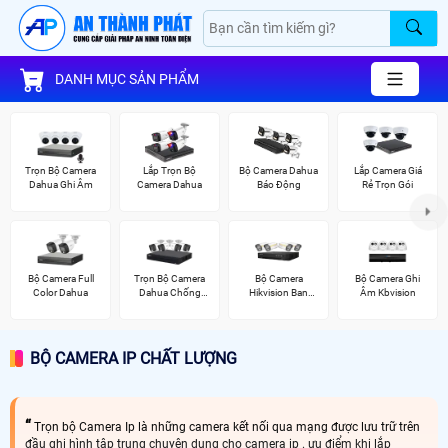
DANH MỤC SẢN PHẨM
Trọn Bộ Camera
Lắp Trọn Bộ
Bộ Camera Dahua
Lắp Camera Giá
Dahua Ghi Âm
Camera Dahua
Báo Động
Rẻ Trọn Gói
Bộ Camera Full
Trọn Bộ Camera
Bộ Camera
Bộ Camera Ghi
Color Dahua
Dahua Chống
Hikvision Ban
Âm Kbvision
Trộm
Đêm Có Màu
BỘ CAMERA IP CHẤT LƯỢNG
Trọn bộ Camera Ip là những camera kết nối qua mạng được lưu trữ trên
đầu ghi hình tập trung chuyên dụng cho camera ip . ưu điểm khi lắp