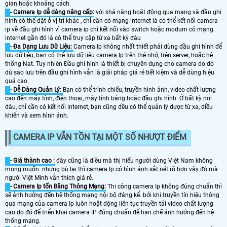
gian hoặc khoảng cách.
- Camera Ip dễ dàng nâng cấp:
với khả năng hoăt động qua mạng và đầu ghi
hình có thể đặt ở vị trí khác , chỉ cần có mạng internet là có thể kết nối camera
ip về đầu ghi hình vì camera ip chỉ kết nối vào switch hoặc modum có mạng
internet gần đó là có thể truy cập từ xa bất kỳ đâu
- Đa Dạng Lưu Dữ Liệu:
Camera Ip không nhất thiết phải dùng đầu ghi hình để
lưu dữ liệu, bạn có thể lưu dữ liệu camera Ip trên thẻ nhớ, trện server, hoặc hệ
thống Nat. Tuy nhiên Đầu ghi hình là thiết bị chuyên dụng cho camera do đó
dù sao lưu trên đầu ghi hình vẫn là giải pháp giá rẻ tiết kiệm và dễ dùng hiệu
quả cao.
- Dễ Dàng Quản Lý:
Bạn có thể trình chiếu, truyền hình ảnh, video chất lượng
cao đến máy tính, điện thoại, máy tính bảng hoặc đầu ghi hình. Ở bất kỳ nơi
đâu, chỉ cần có kết nối internet, bạn cũng đều có thể quản lý được từ xa, điều
khiển và xem hình ảnh.
CAMERA IP VẪN TỒN TẠI MỘT SỐ NHƯỢT ĐIỂM
- Giá thành cao :
đây cũng là điều mà thị hiếu người dùng Việt Nam không
mong muốn. nhưng bù lại thì camera Ip có hình ảnh sắt nét rõ hơn vây đó mà
người Việt Mình vẫn thích giá rẻ.
- Camera Ip tốn Băng Thông Mạng:
Thi công camera Ip không đúng chuẩn thì
sẽ ảnh hưởng đến hệ thống mạng nội bộ đáng kể. bởi khi truyền tín hiệu thông
qua mạng của camera Ip luôn hoặt động liên tục truyền tải video chất lượng
cao do đó để triển khai camera IP đúng chuẩn để hạn chế ảnh hưởng đến hệ
thống mạng.