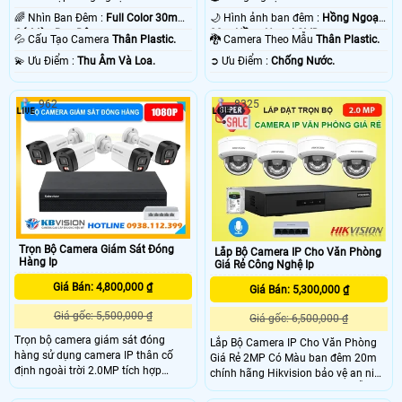
🌈 Nhìn Ban Đêm :
Full Color 30m
🌙 Hình ảnh ban đêm :
Hồng Ngoại
Có Màu Ban Ðêm.
20m Hồng Ngoại SMD.
💦 Cấu Tạo Camera
Thân Plastic.
🐉️ Camera Theo Mẫu
Thân Plastic.
️💫 Ưu Điểm :
Thu Âm Và Loa.
️➲ Ưu Điểm :
Chống Nước.
962
8325
Trọn Bộ Camera Giám Sát Đóng
Lắp Bộ Camera IP Cho Văn Phòng
Hàng Ip
Giá Rẻ Công Nghệ Ip
Giá Bán: 4,800,000 ₫
Giá Bán: 5,300,000 ₫
Giá gốc: 5,500,000 ₫
Giá gốc: 6,500,000 ₫
Trọn bộ camera giám sát đóng
Lắp Bộ Camera IP Cho Văn Phòng
hàng sử dụng camera IP thân cố
Giá Rẻ 2MP Có Màu ban đêm 20m
định ngoài trời 2.0MP tích hợp
chính hãng Hikvision bảo vệ an ninh
micro, cho hình ảnh Full HD rõ nét.
văn phòng một cách tốt nhấthỗ trợ
Camera hỗ trợ chuẩn nén H.265+,