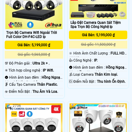
Lắp Đặt Camera Quan Sát Tiệm
Spa Trọn Bộ Công Nghệ Ip
Trọn Bộ Camera Wifi Ngoài Trời
Giá Bán: 5,199,000 ₫
Full Color DH-F4C-LED Ip
Giá gốc: 11,500,000 ₫
Giá Bán: 5,199,000 ₫
🔆 Hình Ành Chất Lượng :
FULL HD
Giá gốc: 9,565,000 ₫
1080P .
👍 Công Nghệ :
IP.
💯 Độ Phân giải :
Ultra 2k + .
🌚 Hình ảnh ban đêm :
Hồng Ngoại
✳️ Tích hợp công nghệ :
IP Wifi.
30m Hồng Ngoại Smart IR.
🕉️ Loại Camera
Thân Kim loại.
🌚 Hình ảnh ban đêm :
Hồng Ngoại
️🆑 Điểm Nỗi Bật :
Thu hình Ổn Định.
30m Có Màu Ban Ðêm.
🗜️ Cấu Tạo Camera
Thân Plastic.
️☣️ Điểm Nỗi Bật :
Thu Âm Và Loa.
2736
4529