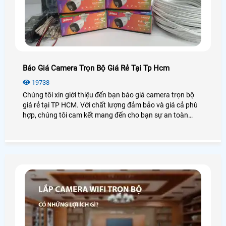
Báo Giá Camera Trọn Bộ Giá Rẻ Tại Tp Hcm
19738
Chúng tôi xin giới thiệu đến bạn báo giá camera trọn bộ
giá rẻ tại TP HCM. Với chất lượng đảm bảo và giá cả phù
hợp, chúng tôi cam kết mang đến cho bạn sự an toàn
tuyệt đối. Trọn bộ camera gồm các thiết bị như camera
quan sát, đầu ghi hình, cáp, công tắc điện. Bằng việc sử
dụng công nghệ hiện đại, hình ảnh đạt độ nét cao và có
thể giám sát từ xa qua điện thoại di động