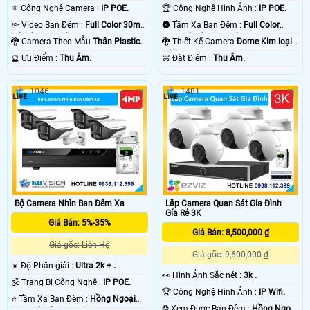
⚛️ Công Nghệ Camera :
IP POE.
🏆 Công Nghệ Hình Ảnh :
IP POE.
🔦 Video Ban Đêm :
Full Color 30m
🌚 Tầm Xa Ban Đêm :
Full Color
Có Màu Ban Ðêm.
30m Có Màu Ban Ðêm.
🐉️ Camera Theo Mẫu
Thân Plastic.
🐉️ Thiết Kế Camera
Dome Kim loại
+ Nhựa.
️🔮 Ưu Điểm :
Thu Âm.
️⌘ Đặt Điểm :
Thu Âm.
1046
1481
Bộ Camera Nhìn Ban Đêm Xa
Lắp Camera Quan Sát Gia Đình
Gía Rẻ 3K
Giá Bán: 5%-35%
Giá Bán: 8,500,000 ₫
Giá gốc: Liên Hệ
Giá gốc: 9,600,000 ₫
☀️ Độ Phân giải :
Ultra 2k + .
️👀 Hình Ảnh Sắc nét :
3k .
🕉️ Trang Bị Công Nghệ :
IP POE.
🏆 Công Nghệ Hình Ảnh :
IP Wifi.
⭐ Tầm Xa Ban Đêm :
Hồng Ngoại
❂ Xem Được Ban Đêm :
Hồng Ngoại