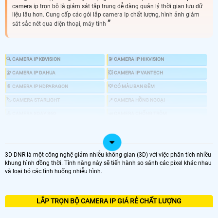
camera ip trọn bộ là giám sát tập trung dễ dàng quản lý thời gian lưu dữ
liệu lâu hơn. Cung cấp các gói lắp camera Ip chất lượng, hình ảnh giám
sát sắc nét qua điện thoại, máy tính
🔍 CAMERA IP KBVISION
🔭 CAMERA IP HIKVISION
🔭 CAMERA IP DAHUA
💥 CAMERA IP VANTECH
📎 CAMERA IP HDPARAGON
💡 CÓ MÀU BAN ĐÊM
🏷 CAMERA STARLIGHT
📍 CAMERA HỒNG NGOẠI
🕹 CAMERA XOAY 360
📣 CAMERA CHỐNG TRỘM
🎎 CHỐNG TRỘM CHUYÊN DỤNG
💤 CAMERA AI
📸 GIÁ LẮP CAMERA IP NHƯ THẾ NÀO
3D-DNR là một công nghệ giảm nhiễu không gian (3D) với việc phân tích nhiều
khung hình đồng thời. Tính năng này sẽ tiến hành so sánh các pixel khác nhau
và loại bỏ các tình huống nhiễu hình.
LOẠI CAMERA IP
LẮP TRỌN BỘ CAMERA IP GIÁ RẺ CHẤT LƯỢNG
GIÁ LẮP CAMERA