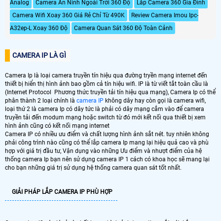
Analog
Camera An Ninh Ngoài Trời 360 Độ
Lắp Camera 360 Gia Đình
Camera Wifi Xoay 360 Giá Rẻ Chỉ Từ 490K
Review Camera Imou Ipc-
A32ep-L Xoay 360 Độ
Camera Quan Sát 360 Độ Toàn Cảnh
CAMERA IP LÀ GÌ
Camera Ip là loại camera truyền tín hiệu qua đường tryền mạng internet đến
thiết bị hiển thị hình ảnh bao gồm cả tín hiệu wifi. IP là từ viết tắt toàn cầu là
(Internet Protocol Phương thức truyền tải tín hiệu qua mạng), Camera Ip có thể
phân thành 2 loại chính là
camera IP
không dây hay còn gọi là camera wifi,
loại thứ 2 là camera Ip có dây tức là phải có dây mạng cắm vào để camera
truyền tải đến modum mạng hoặc switch từ đó mới kết nối qua thiết bị xem
hình ảnh cũng có kết nối mạng internet
Camera IP có nhiều ưu điểm và chất lượng hình ảnh sắt nét. tuy nhiên không
phải công trình nào cũng có thể lắp camera Ip mang lại hiệu quả cao và phù
hợp với giá trị đầu tư, Vận dụng vào những Ưu điểm và nhượt điểm của hệ
thống camera Ip bạn nên sử dụng camera IP 1 cách có khoa học sẽ mang lại
cho bạn những giá trị sử dụng hệ thống camera quan sát tốt nhất.
GIẢI PHÁP LẮP CAMERA IP PHÙ HỢP