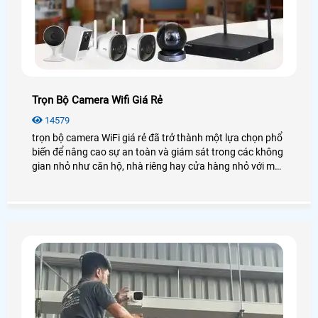
Trọn Bộ Camera Wifi Giá Rẻ
14579
trọn bộ camera WiFi giá rẻ đã trở thành một lựa chọn phổ
biến để nâng cao sự an toàn và giám sát trong các không
gian nhỏ như căn hộ, nhà riêng hay cửa hàng nhỏ với mức
chi phí tiết kiệm, ưu đãi. Trong bài viết này, An Thành Phát
sẽ cung cấp cho bạn những gói lắp camera wifi trọn bộ
chất lượng với mức giá ưu đãi nhất