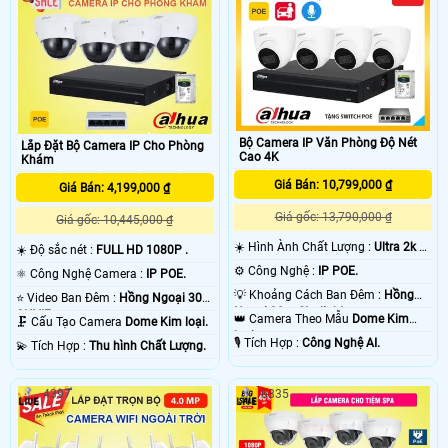
Bộ Camera IP Văn Phòng Độ Nét
Lắp Đặt Bộ Camera IP Cho Phòng
Cao 4K
Khám
Giá Bán: 10,799,000 ₫
Giá Bán: 4,199,000 ₫
Giá gốc: 13,790,000 ₫
Giá gốc: 10,445,000 ₫
☀️ Hình Ành Chất Lượng :
Ultra 2k +
☀️ Độ sắc nét :
FULL HD 1080P .
.
⚙ Công Nghệ :
IP POE.
⚛️ Công Nghệ Camera :
IP POE.
💡 Khoảng Cách Ban Đêm :
Hồng
⭐ Video Ban Đêm :
Hồng Ngoại 30m
Ngoại 30m Starlight.
ONVIF.
👑 Camera Theo Mẫu
Dome Kim
🗜️ Cấu Tạo Camera
Dome Kim loại.
loại.
️🎙 Tích Hợp :
Công Nghệ AI.
️💫 Tích Hợp :
Thu hình Chất Lượng.
4397
6335