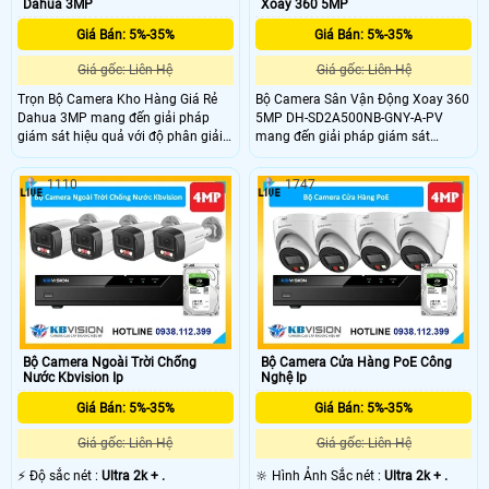
Dahua 3MP
Xoay 360 5MP
Giá Bán: 5%-35%
Giá Bán: 5%-35%
Giá gốc: Liên Hệ
Giá gốc: Liên Hệ
Trọn Bộ Camera Kho Hàng Giá Rẻ
Bộ Camera Sân Vận Động Xoay 360
Dahua 3MP mang đến giải pháp
5MP DH-SD2A500NB-GNY-A-PV
giám sát hiệu quả với độ phân giải
mang đến giải pháp giám sát
3MP cho hình ảnh sắc nét, độ chi
chuyên nghiệp với cảm biến
tiết cao. Nổi bật với công nghệ ánh
STARVIS™ CMOS 1/2.8 độ phân giải
1110
1747
sáng kép thông minh IR và Warm
5MP, cho hình ảnh sắc nét. Camera
Light, hỗ trợ tầm nhìn ban đêm đến
hỗ trợ quay quét 360°, đàm thoại 2
30m cùng ba chế độ quan sát: hồng
chiều, cảnh báo chủ động bằng loa
ngoại, ánh sáng trắng và thông
và đèn. Công nghệ SMD 3.0, Human
minh, đồng thời hỗ trợ phát hiện con
Detection, IP66 giúp hoạt động ổn
người và phương tiện.
định ngoài trời, phù hợp cho sân
vận động và khu vực rộng lớn.
Bộ Camera Ngoài Trời Chống
Bộ Camera Cửa Hàng PoE Công
Nước Kbvision Ip
Nghệ Ip
Giá Bán: 5%-35%
Giá Bán: 5%-35%
Giá gốc: Liên Hệ
Giá gốc: Liên Hệ
️⚡ Độ sắc nét :
Ultra 2k + .
🔆 Hình Ảnh Sắc nét :
Ultra 2k + .