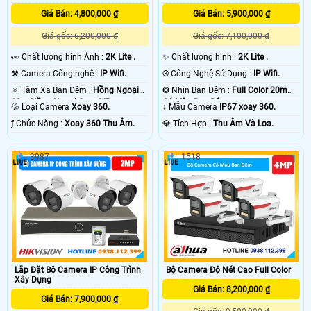
khoảng cách truyền tải tín hiệu. chính vì vây các dự án lớn thường sử dụng
Giá Bán: 4,800,000 ₫
Giá Bán: 5,900,000 ₫
camera IP
với mục đích dễ dàng nâng cấp dễ dàng sửa chửa cho toàn bộ hệ
thống . 💡
Giá gốc: 6,200,000 ₫
Giá gốc: 7,100,000 ₫
️👀 Chất lượng hình Ảnh :
2K Lite .
✨ Chất lượng hình :
2K Lite .
⚒ Camera Công nghệ :
IP Wifi.
®️ Công Nghệ Sử Dụng :
IP Wifi.
🔅 Tầm Xa Ban Đêm :
Hồng Ngoại
❂ Nhìn Ban Đêm :
Full Color 20m
10m Hồng Ngoại Smart IR.
Có Màu Ban Ðêm.
💦 Loại Camera
Xoay 360.
↕️ Mẫu Camera
IP67 xoay 360.
️ƒ Chức Năng :
Xoay 360 Thu Âm.
️💎 Tích Hợp :
Thu Âm Và Loa.
3987
1518
'
Lắp Đặt Bộ Camera IP Công Trình
Bộ Camera Độ Nét Cao Full Color
Xây Dựng
Giá Bán: 8,200,000 ₫
Giá Bán: 7,900,000 ₫