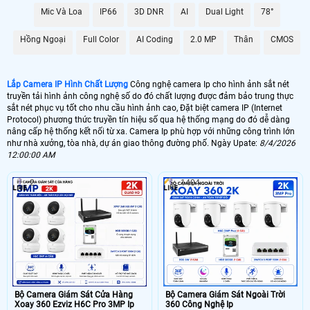
Mic Và Loa
IP66
3D DNR
AI
Dual Light
78°
🌐 Bộ Camera Ip Giá Rẻ Dahua
5.900.000 VNĐ
Trọn Bộ Camera Ip
Hồng Ngoại
Full Color
AI Coding
2.0 MP
Thân
CMOS
📶 Lắp 1 Camera Wifi Ip Ebitcam
Lắp Camera IP Hình Chất Lượng
Công nghệ camera Ip cho hình ảnh sắt nét
1.300.000 VNĐ
Lắp Camera Ip Wifi E3
truyền tải hình ảnh công nghệ số do đó chất lượng được đảm bảo trung thực
sắt nét phục vụ tốt cho nhu cầu hình ảnh cao, Đặt biệt camera IP (Internet
🔗 Lắp Camera IP FULL Color
Protocol) phương thức truyền tín hiệu số qua hệ thống mạng do đó dễ dàng
nâng cấp hệ thống kết nối từ xa. Camera Ip phù hợp với những công trình lớn
8.700,000 VNĐ
Lắp Camera Ip Có Màu Ban Đêm
như nhà xưởng, tòa nhà, dự án giao thông đường phố. Ngày Upate:
8/4/2026
12:00:00 AM
🔥 Bõ Camera Ip Có Micro
2
1404
7.300.000 VNĐ
Lắp Camera IP Có Thu Âm
🖥 Camera Ip FuLL HD 1080P có chất lượng hình ảnh sắt nét đáng để đầu
tư nhất cho 1 bộ camera giá rẻ hình ảnh sắt nét. Với công nghệ camera Ip
hình ảnh sáng đẹp giám sát qua mạng điện thoại ổ định. Hình ảnh của
camera Ip sắt nét hơn đến 20% so với camera HD analog và điều đặt biệt
hơn khi thi công camera Ip thì sẽ gọn hơn đẹp hơn..
🎁 Camera Ip là dòng camera truyền hình ảnh thông qua mạng internet theo cơ
Bộ Camera Giám Sát Cửa Hàng
Bộ Camera Giám Sát Ngoài Trời
Xoay 360 Ezviz H6C Pro 3MP Ip
360 Công Nghệ Ip
chế số học. do đó chất lượng hình ảnh của camera IP không phụ thuộc vào