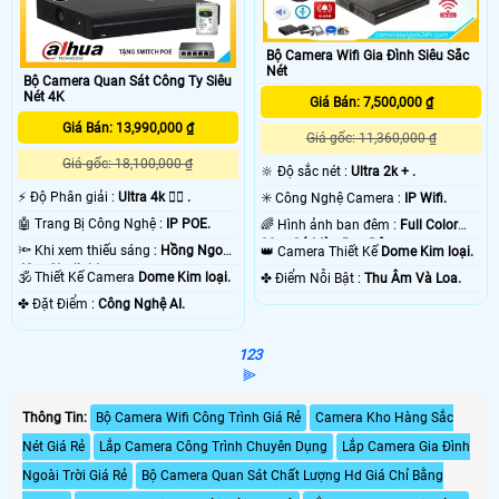
Bộ Camera Wifi Gia Đình Siêu Sắc
Nét
Bộ Camera Quan Sát Công Ty Siêu
Nét 4K
Giá Bán: 7,500,000 ₫
Giá Bán: 13,990,000 ₫
Giá gốc: 11,360,000 ₫
Giá gốc: 18,100,000 ₫
🔆 Độ sắc nét :
Ultra 2k + .
️⚡ Độ Phân giải :
Ultra 4k 👍🏾 .
✳️ Công Nghệ Camera :
IP Wifi.
🤖️ Trang Bị Công Nghệ :
IP POE.
🌈 Hình ảnh ban đêm :
Full Color
30m Có Màu Ban Ðêm.
🔦 Khi xem thiếu sáng :
Hồng Ngoại
👑 Camera Thiết Kế
Dome Kim loại.
40m Starlight.
🕉️ Thiết Kế Camera
Dome Kim loại.
️✤ Điểm Nỗi Bật :
Thu Âm Và Loa.
️✤ Đặt Điểm :
Công Nghệ AI.
1
2
3
⫸
Thông Tin:
Bộ Camera Wifi Công Trình Giá Rẻ
Camera Kho Hàng Sắc
Nét Giá Rẻ
Lắp Camera Công Trình Chuyên Dụng
Lắp Camera Gia Đình
Ngoài Trời Giá Rẻ
Bộ Camera Quan Sát Chất Lượng Hd Giá Chỉ Bằng