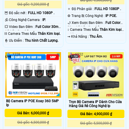
Giá gốc: 9,500,000 ₫
Giá gốc: 9,200,000 ₫
🔅 Độ Phân giải :
FULL HD 1080P .
🦉 Độ sắc nét :
FULL HD 1080P .
⚙ Trang Bị Công Nghệ :
IP POE.
🕉️ Công Nghệ Camera :
IP.
🌙 Xem Được Ban Đêm :
Full Color
💥 Video Ban Đêm :
Full Color 30m
50m Có Màu Ban Ðêm.
↕️ Camera Theo Mẫu
Thân Kim loại
Có Màu Ban Ðêm.
⛓ Camera Theo Mẫu
Thân Kim loại.
+ Nhựa.
️⇝ Khả Năng :
Thu Âm.
️👮 Ưu Điểm :
Thu hình Chất Lượng.
1226
6552
Bộ Camera IP POE Xoay 360 5MP
Trọn Bộ Camera IP Dành Cho Cửa
Ip
Hàng Giá Rẻ Công Nghệ Ip
Giá Bán: 6,000,000 ₫
Giá Bán: 4,900,000 ₫
Giá gốc: 6,500,000 ₫
Giá gốc: 5,500,000 ₫