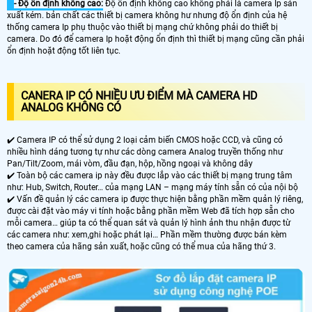
- Độ ổn định không cao:
Độ ổn định không cao không phải là camera Ip sản
xuất kém. bản chất các thiết bị camera không hư nhưng độ ổn định của hệ
thống camera Ip phụ thuộc vào thiết bị mạng chứ không phải do thiết bị
camera. Do đó để camera Ip hoặt động ổn định thì thiết bị mạng cũng cần phải
ổn định hoặt động tốt liên tục.
CANERA IP CÓ NHIỀU ƯU ĐIỂM MÀ CAMERA HD
ANALOG KHÔNG CÓ
✔️ Camera IP có thể sử dụng 2 loại cảm biến CMOS hoặc CCD, và cũng có
nhiều hình dáng tương tự như các dòng camera Analog truyền thống như
Pan/Tilt/Zoom, mái vòm, đầu đạn, hộp, hồng ngoại và không dây
✔️ Toàn bộ các camera ip này đều được lắp vào các thiết bị mạng trung tâm
như: Hub, Switch, Router… của mạng LAN – mạng máy tính sẵn có của nội bộ
✔️ Vấn đề quản lý các camera ip được thực hiện bằng phần mềm quản lý riêng,
được cài đặt vào máy vi tính hoặc bằng phần mềm Web đã tích hợp sẵn cho
mỗi camera… giúp ta có thể quan sát và quản lý hình ảnh thu nhận được từ
các camera như: xem,ghi hoặc phát lại… Phần mềm thường được bán kèm
theo camera của hãng sản xuất, hoặc cũng có thể mua của hãng thứ 3.