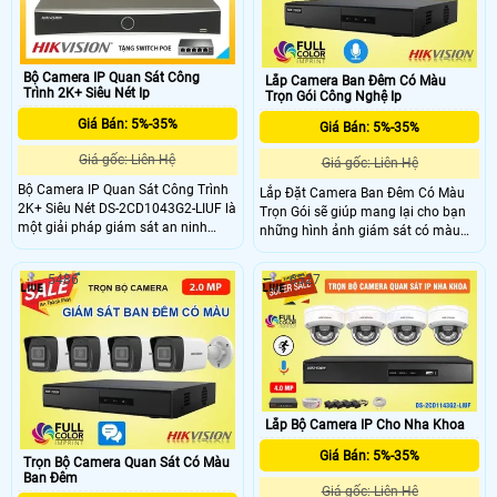
cả lại phải chăng, phù hợp cho mọi
gia đình
Bộ Camera IP Quan Sát Công
Lắp Camera Ban Đêm Có Màu
Trình 2K+ Siêu Nét Ip
Trọn Gói Công Nghệ Ip
Giá Bán: 5%-35%
Giá Bán: 5%-35%
Giá gốc: Liên Hệ
Giá gốc: Liên Hệ
Bộ Camera IP Quan Sát Công Trình
Lắp Đặt Camera Ban Đêm Có Màu
2K+ Siêu Nét DS-2CD1043G2-LIUF là
Trọn Gói sẽ giúp mang lại cho bạn
một giải pháp giám sát an ninh
những hình ảnh giám sát có màu
tuyệt vời phục vụ cho chúng ta
sắc sinh động và rõ ngày cả ngày
trong công tác giám sát tiến độ các
lẫn đêm bên cạnh đó trọn bộ
5486
6527
công trình xây dựn. Với trang bị cảm
camera giám sát tích hợp kèm mic
biến hình ảnh 4MP, chiếc camera IP
ghi âm xuyên suốt 24/7, camera có
cho công trình này mang lại chất
độ phân giải cao lên đến 2MP cho
lượng hình ảnh 2K+ siêu nét, giúp
hình ảnh sắc nét dễ dàng giám sát
bạn theo dõi mọi hoạt động với độ
được mọi lúc mọi nơi trên các thiết
nét cao.
bị di động thông minh như điện
thoại, ipad, laptop,.
Lắp Bộ Camera IP Cho Nha Khoa
Giá Bán: 5%-35%
Trọn Bộ Camera Quan Sát Có Màu
Ban Đêm
Giá gốc: Liên Hệ