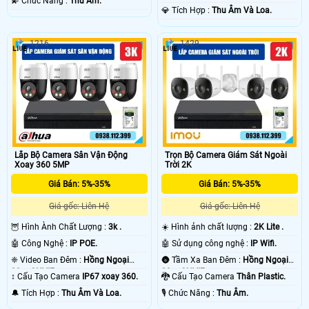
️💫 Chức Năng :
Thu Âm.
️💎 Tích Hợp :
Thu Âm Và Loa.
1216
1429
Lắp Bộ Camera Sân Vận Động
Trọn Bộ Camera Giám Sát Ngoài
Xoay 360 5MP
Trời 2K
Giá Bán: 5%-35%
Giá Bán: 5%-35%
Giá gốc: Liên Hệ
Giá gốc: Liên Hệ
🦉 Hình Ành Chất Lượng :
3k .
☀️ Hình ảnh chất lượng :
2K Lite .
🤖️ Công Nghệ :
IP POE.
🤖️ Sử dụng công nghệ :
IP Wifi.
❈ Video Ban Đêm :
Hồng Ngoại
🌚 Tầm Xa Ban Đêm :
Hồng Ngoại
30m ONVIF.
30m ONVIF.
↕️ Cấu Tạo Camera
IP67 xoay 360.
🐉️ Cấu Tạo Camera
Thân Plastic.
️🔔 Tích Hợp :
Thu Âm Và Loa.
️🎙 Chức Năng :
Thu Âm.