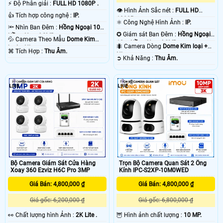
️⚡ Độ Phân giải :
FULL HD 1080P .
👁 Hình Ảnh Sắc nét :
FULL HD
👍 Tích hợp công nghệ :
IP.
1080P .
⚛️ Công Nghệ Hình Ảnh :
IP.
🔦 Nhìn Ban Đêm :
Hồng Ngoại 10m
✪ Giám sát Ban Đêm :
Hồng Ngoại
Hồng Ngoại SMD.
💦 Camera Theo Mẫu
Dome Kim
10m Hồng Ngoại SMD.
🐜 Camera Dòng
Dome Kim loại +
loại + Nhựa.
️⌘ Tích Hợp :
Thu Âm.
Nhựa.
️➲ Khả Năng :
Thu Âm.
3
3
Bộ Camera Giám Sát Cửa Hàng
Trọn Bộ Camera Quan Sát 2 Ống
Xoay 360 Ezviz H6C Pro 3MP
Kính IPC-S2XP-10M0WED
Giá Bán: 4,800,000 ₫
Giá Bán: 4,800,000 ₫
Giá gốc: 6,200,000 ₫
Giá gốc: 6,800,000 ₫
️👀 Chất lượng hình Ảnh :
2K Lite .
🦉 Hình ảnh chất lượng :
10 MP.