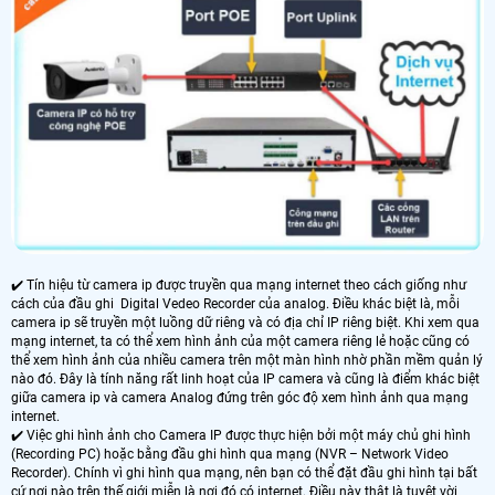
✔️ Tín hiệu từ camera ip được truyền qua mạng internet theo cách giống như
cách của đầu ghi Digital Vedeo Recorder của analog. Điều khác biệt là, mỗi
camera ip sẽ truyền một luồng dữ riêng và có địa chỉ IP riêng biệt. Khi xem qua
mạng internet, ta có thể xem hình ảnh của một camera riêng lẻ hoặc cũng có
thể xem hình ảnh của nhiều camera trên một màn hình nhờ phần mềm quản lý
nào đó. Đây là tính năng rất linh hoạt của IP camera và cũng là điểm khác biệt
giữa camera ip và camera Analog đứng trên góc độ xem hình ảnh qua mạng
internet.
✔️ Việc ghi hình ảnh cho Camera IP được thực hiện bởi một máy chủ ghi hình
(Recording PC) hoặc bằng đầu ghi hình qua mạng (NVR – Network Video
Recorder). Chính vì ghi hình qua mạng, nên bạn có thể đặt đầu ghi hình tại bất
cứ nơi nào trên thế giới miễn là nơi đó có internet. Điều này thật là tuyệt vời