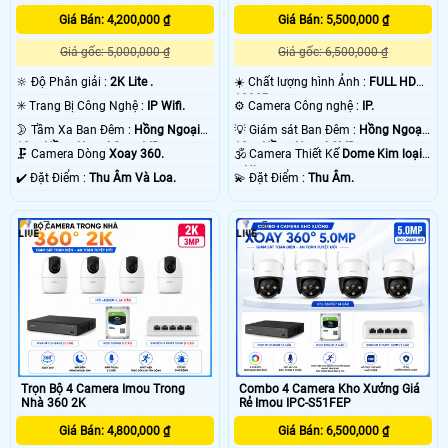
khoảng cách truyền tải tín hiệu. chính vì vây các dự án lớn thường sử dụng
Giá Bán: 4,200,000 ₫
Giá Bán: 5,500,000 ₫
camera IP
với mục đích dễ dàng nâng cấp dễ dàng sửa chửa cho toàn bộ hệ
thống . 💡
Giá gốc: 5,000,000 ₫
Giá gốc: 6,500,000 ₫
🔆 Độ Phân giải :
2K Lite .
☀️ Chất lượng hình Ảnh :
FULL HD
1080P .
✳️ Trang Bị Công Nghệ :
IP Wifi.
⚙ Camera Công nghệ :
IP.
🌛 Tầm Xa Ban Đêm :
Hồng Ngoại
💡 Giám sát Ban Đêm :
Hồng Ngoại
10m Hồng Ngoại Smart IR.
10m Hồng Ngoại SMD.
🗜️ Camera Dòng
Xoay 360.
🕉️ Camera Thiết Kế
Dome Kim loại
+ Nhựa.
️✔️ Đặt Điểm :
Thu Âm Và Loa.
️💫 Đặt Điểm :
Thu Âm.
7
5
'
Trọn Bộ 4 Camera Imou Trong
Combo 4 Camera Kho Xưởng Giá
Nhà 360 2K
Rẻ Imou IPC-S51FEP
Giá Bán: 4,800,000 ₫
Giá Bán: 6,500,000 ₫