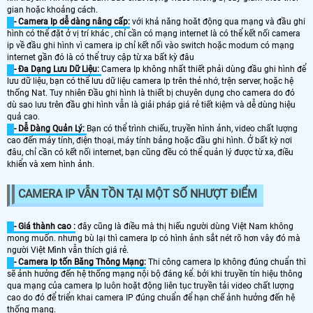
gian hoặc khoảng cách.
- Camera Ip dễ dàng nâng cấp:
với khả năng hoăt động qua mạng và đầu ghi
hình có thể đặt ở vị trí khác , chỉ cần có mạng internet là có thể kết nối camera
ip về đầu ghi hình vì camera ip chỉ kết nối vào switch hoặc modum có mạng
internet gần đó là có thể truy cập từ xa bất kỳ đâu
- Đa Dạng Lưu Dữ Liệu:
Camera Ip không nhất thiết phải dùng đầu ghi hình để
lưu dữ liệu, bạn có thể lưu dữ liệu camera Ip trên thẻ nhớ, trện server, hoặc hệ
thống Nat. Tuy nhiên Đầu ghi hình là thiết bị chuyên dụng cho camera do đó
dù sao lưu trên đầu ghi hình vẫn là giải pháp giá rẻ tiết kiệm và dễ dùng hiệu
quả cao.
- Dễ Dàng Quản Lý:
Bạn có thể trình chiếu, truyền hình ảnh, video chất lượng
cao đến máy tính, điện thoại, máy tính bảng hoặc đầu ghi hình. Ở bất kỳ nơi
đâu, chỉ cần có kết nối internet, bạn cũng đều có thể quản lý được từ xa, điều
khiển và xem hình ảnh.
CAMERA IP VẪN TỒN TẠI MỘT SỐ NHƯỢT ĐIỂM
- Giá thành cao :
đây cũng là điều mà thị hiếu người dùng Việt Nam không
mong muốn. nhưng bù lại thì camera Ip có hình ảnh sắt nét rõ hơn vây đó mà
người Việt Mình vẫn thích giá rẻ.
- Camera Ip tốn Băng Thông Mạng:
Thi công camera Ip không đúng chuẩn thì
sẽ ảnh hưởng đến hệ thống mạng nội bộ đáng kể. bởi khi truyền tín hiệu thông
qua mạng của camera Ip luôn hoặt động liên tục truyền tải video chất lượng
cao do đó để triển khai camera IP đúng chuẩn để hạn chế ảnh hưởng đến hệ
thống mạng.