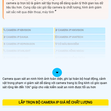
camera ip trọn bộ là giám sát tập trung dễ dàng quản lý thời gian lưu dữ
liệu lâu hơn. Cung cấp các gói lắp camera Ip chất lượng, hình ảnh giám
sát sắc nét qua điện thoại, máy tính
🔍 CAMERA IP KBVISION
🔭 CAMERA IP HIKVISION
🔭 CAMERA IP DAHUA
💥 CAMERA IP VANTECH
📎 CAMERA IP HDPARAGON
💡 CÓ MÀU BAN ĐÊM
🏷 CAMERA STARLIGHT
📍 CAMERA HỒNG NGOẠI
🕹 CAMERA XOAY 360
📣 CAMERA CHỐNG TRỘM
🎎 CHỐNG TRỘM CHUYÊN DỤNG
💤 CAMERA AI
📸 GIÁ LẮP CAMERA IP NHƯ THẾ NÀO
Camera quan sát an ninh hình ảnh toàn diện, ghi lại toàn bộ hoạt động, cảnh
vật trong phạm vi giám sát dễ dàng với camera trang bị ống kính có góc quan
sát rộng lên đến 106° giúp cho việc kiểm soát an ninh được tối ưu hơn
LOẠI CAMERA IP
LẮP TRỌN BỘ CAMERA IP GIÁ RẺ CHẤT LƯỢNG
GIÁ LẮP CAMERA