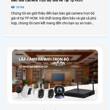
Báo Giá Camera Trọn Bộ Giá Rẻ Tại Tp Hcm
19744
Chúng tôi xin giới thiệu đến bạn báo giá camera trọn bộ
giá rẻ tại TP HCM. Với chất lượng đảm bảo và giá cả phù
hợp, chúng tôi cam kết mang đến cho bạn sự an toàn
tuyệt đối. Trọn bộ camera gồm các thiết bị như camera
quan sát, đầu ghi hình, cáp, công tắc điện. Bằng việc sử
dụng công nghệ hiện đại, hình ảnh đạt độ nét cao và có
thể giám sát từ xa qua điện thoại di động