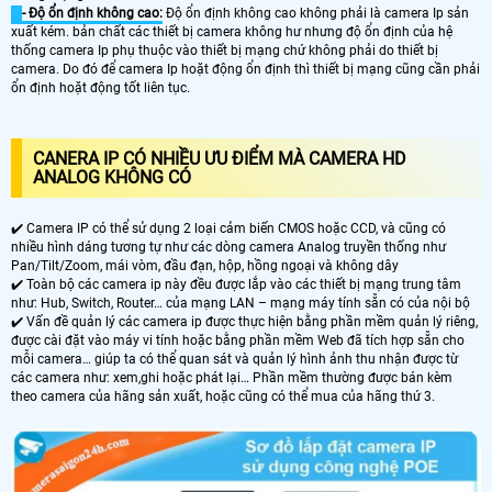
- Độ ổn định không cao:
Độ ổn định không cao không phải là camera Ip sản
xuất kém. bản chất các thiết bị camera không hư nhưng độ ổn định của hệ
thống camera Ip phụ thuộc vào thiết bị mạng chứ không phải do thiết bị
camera. Do đó để camera Ip hoặt động ổn định thì thiết bị mạng cũng cần phải
ổn định hoặt động tốt liên tục.
CANERA IP CÓ NHIỀU ƯU ĐIỂM MÀ CAMERA HD
ANALOG KHÔNG CÓ
✔️ Camera IP có thể sử dụng 2 loại cảm biến CMOS hoặc CCD, và cũng có
nhiều hình dáng tương tự như các dòng camera Analog truyền thống như
Pan/Tilt/Zoom, mái vòm, đầu đạn, hộp, hồng ngoại và không dây
✔️ Toàn bộ các camera ip này đều được lắp vào các thiết bị mạng trung tâm
như: Hub, Switch, Router… của mạng LAN – mạng máy tính sẵn có của nội bộ
✔️ Vấn đề quản lý các camera ip được thực hiện bằng phần mềm quản lý riêng,
được cài đặt vào máy vi tính hoặc bằng phần mềm Web đã tích hợp sẵn cho
mỗi camera… giúp ta có thể quan sát và quản lý hình ảnh thu nhận được từ
các camera như: xem,ghi hoặc phát lại… Phần mềm thường được bán kèm
theo camera của hãng sản xuất, hoặc cũng có thể mua của hãng thứ 3.