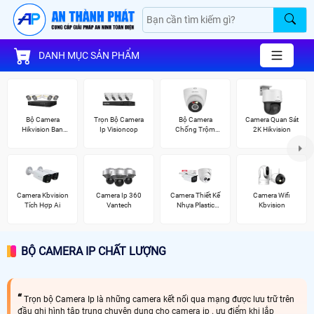
DANH MỤC SẢN PHẨM
Bộ Camera
Trọn Bộ Camera
Bộ Camera
Camera Quan Sát
Hikvision Ban
Ip Visioncop
Chống Trộm
2K Hikvision
Đêm Có Màu
Kbvision
Camera Kbvision
Camera Ip 360
Camera Thiết Kế
Camera Wifi
Tích Hợp Ai
Vantech
Nhựa Plastic
Kbvision
Dahua
BỘ CAMERA IP CHẤT LƯỢNG
Trọn bộ Camera Ip là những camera kết nối qua mạng được lưu trữ trên
đầu ghi hình tập trung chuyên dụng cho camera ip . ưu điểm khi lắp