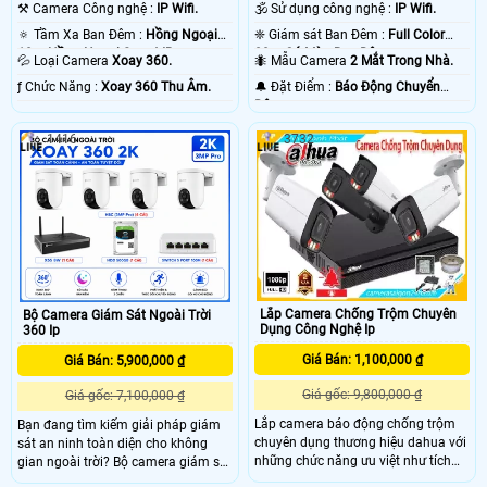
⚒ Camera Công nghệ :
IP Wifi.
🕉️ Sử dụng công nghệ :
IP Wifi.
🔅 Tầm Xa Ban Đêm :
Hồng Ngoại
❈ Giám sát Ban Đêm :
Full Color
10m Hồng Ngoại Smart IR.
20m Có Màu Ban Ðêm.
💦 Loại Camera
Xoay 360.
🐜 Mẫu Camera
2 Mắt Trong Nhà.
️ƒ Chức Năng :
Xoay 360 Thu Âm.
️🔔 Đặt Điểm :
Báo Động Chuyển
Động.
1416
3732
Lắp Camera Chống Trộm Chuyên
Bộ Camera Giám Sát Ngoài Trời
Dụng Công Nghệ Ip
360 Ip
Giá Bán: 1,100,000 ₫
Giá Bán: 5,900,000 ₫
Giá gốc: 9,800,000 ₫
Giá gốc: 7,100,000 ₫
Lắp camera báo động chống trộm
Bạn đang tìm kiếm giải pháp giám
chuyên dụng thương hiệu dahua với
sát an ninh toàn diện cho không
những chức năng ưu việt như tích
gian ngoài trời? Bộ camera giám sát
hợp đèn báo động, còi hú báo động ,
360 độ Ezviz CS-H8C là một trong