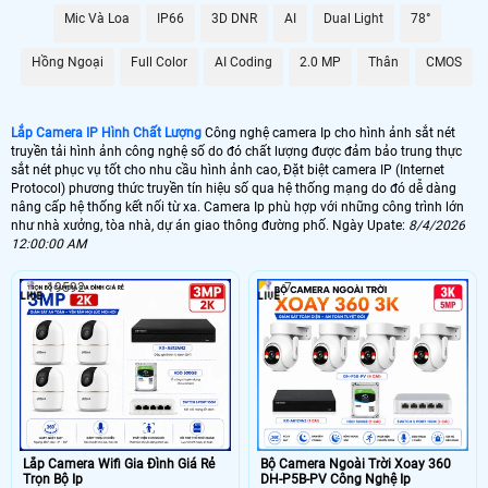
Mic Và Loa
IP66
3D DNR
AI
Dual Light
78°
🌐 Bộ Camera Ip Giá Rẻ Dahua
5.900.000 VNĐ
Trọn Bộ Camera Ip
Hồng Ngoại
Full Color
AI Coding
2.0 MP
Thân
CMOS
📶 Lắp 1 Camera Wifi Ip Ebitcam
Lắp Camera IP Hình Chất Lượng
Công nghệ camera Ip cho hình ảnh sắt nét
1.300.000 VNĐ
Lắp Camera Ip Wifi E3
truyền tải hình ảnh công nghệ số do đó chất lượng được đảm bảo trung thực
sắt nét phục vụ tốt cho nhu cầu hình ảnh cao, Đặt biệt camera IP (Internet
🔗 Lắp Camera IP FULL Color
Protocol) phương thức truyền tín hiệu số qua hệ thống mạng do đó dễ dàng
nâng cấp hệ thống kết nối từ xa. Camera Ip phù hợp với những công trình lớn
8.700,000 VNĐ
Lắp Camera Ip Có Màu Ban Đêm
như nhà xưởng, tòa nhà, dự án giao thông đường phố. Ngày Upate:
8/4/2026
12:00:00 AM
🔥 Bõ Camera Ip Có Micro
19592
7
7.300.000 VNĐ
Lắp Camera IP Có Thu Âm
🖥 Camera Ip FuLL HD 1080P có chất lượng hình ảnh sắt nét đáng để đầu
tư nhất cho 1 bộ camera giá rẻ hình ảnh sắt nét. Với công nghệ camera Ip
hình ảnh sáng đẹp giám sát qua mạng điện thoại ổ định. Hình ảnh của
camera Ip sắt nét hơn đến 20% so với camera HD analog và điều đặt biệt
hơn khi thi công camera Ip thì sẽ gọn hơn đẹp hơn..
🎁 Camera Ip là dòng camera truyền hình ảnh thông qua mạng internet theo cơ
Lắp Camera Wifi Gia Đình Giá Rẻ
Bộ Camera Ngoài Trời Xoay 360
Trọn Bộ Ip
DH-P5B-PV Công Nghệ Ip
chế số học. do đó chất lượng hình ảnh của camera IP không phụ thuộc vào