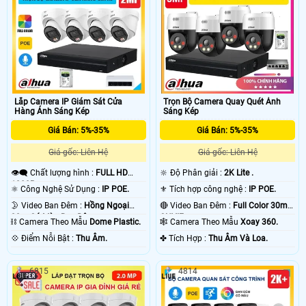
Lắp Camera IP Giám Sát Cửa
Trọn Bộ Camera Quay Quét Ánh
Hàng Ánh Sáng Kép
Sáng Kép
Giá Bán: 5%-35%
Giá Bán: 5%-35%
Giá gốc: Liên Hệ
Giá gốc: Liên Hệ
👁️‍🗨 Chất lượng hình :
FULL HD
🔆 Độ Phân giải :
2K Lite .
1080P .
⚛️ Công Nghệ Sử Dụng :
IP POE.
⚜️ Tích hợp công nghệ :
IP POE.
🌛 Video Ban Đêm :
Hồng Ngoại
🔴 Video Ban Đêm :
Full Color 30m
30m Có Màu Ban Ðêm.
ONVIF.
⛓ Camera Theo Mẫu
Dome Plastic.
🕸️ Camera Theo Mẫu
Xoay 360.
️💠 Điểm Nỗi Bật :
Thu Âm.
️✤ Tích Hợp :
Thu Âm Và Loa.
6815
4814