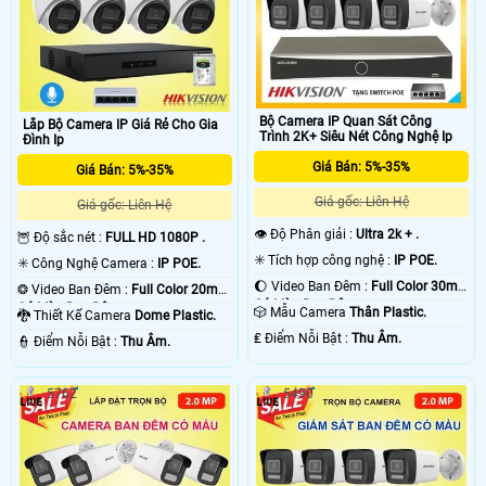
Bộ Camera IP Quan Sát Công
Lắp Bộ Camera IP Giá Rẻ Cho Gia
Trình 2K+ Siêu Nét Công Nghệ Ip
Đình Ip
Giá Bán: 5%-35%
Giá Bán: 5%-35%
Giá gốc: Liên Hệ
Giá gốc: Liên Hệ
👁 Độ Phân giải :
Ultra 2k + .
🦉 Độ sắc nét :
FULL HD 1080P .
✳️ Tích hợp công nghệ :
IP POE.
✳️ Công Nghệ Camera :
IP POE.
🌔 Video Ban Đêm :
Full Color 30m
❂ Video Ban Đêm :
Full Color 20m
Có Màu Ban Ðêm.
Có Màu Ban Ðêm.
🎲 Mẫu Camera
Thân Plastic.
🐉️ Thiết Kế Camera
Dome Plastic.
️₤ Điểm Nỗi Bật :
Thu Âm.
️👮 Điểm Nỗi Bật :
Thu Âm.
5762
5490