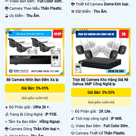
🔦 Video Ban Đêm :
Full Color 30m
30m Có Màu Ban Ðêm.
🐉️ Thiết Kế Camera
Dome Kim loại
Có Màu Ban Ðêm.
🐉️ Camera Theo Mẫu
Thân Plastic.
+ Nhựa.
️⌘ Đặt Điểm :
Thu Âm.
️🔮 Ưu Điểm :
Thu Âm.
1052
1449
Bộ Camera Nhìn Ban Đêm Xa Ip
Trọn Bộ Camera Kho Hàng Giá Rẻ
Dahua 3MP Công Nghệ Ip
Giá Bán: 5%-35%
Giá Bán: 5%-35%
Giá gốc: Liên Hệ
Giá gốc: Liên Hệ
☀️ Độ Phân giải :
Ultra 2k + .
✨ Độ Phân giải :
2K Lite .
🕉️ Trang Bị Công Nghệ :
IP POE.
🌠 Tích hợp công nghệ :
IP Wifi.
⭐ Tầm Xa Ban Đêm :
Hồng Ngoại
🌜 Video Ban Đêm :
Full Color 30m
80m Có Màu Ban Ðêm.
🐉️ Camera Dòng
Thân Kim loại +
Có Màu Ban Ðêm.
🎲 Camera Thiết Kế
Thân Plastic.
Nhựa.