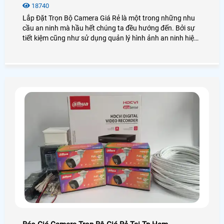
18740
Lắp Đặt Trọn Bộ Camera Giá Rẻ là một trong những nhu
cầu an ninh mà hầu hết chúng ta đều hướng đến. Bởi sự
tiết kiệm cũng như sử dụng quản lý hình ảnh an ninh hiệu
quả, bạn không cần phải lo nghĩ gì nhiều về việc lắp
camera cần những thiết bị gì. Vậy lắp camera trọn bộ là
gì? Giá bao nhiêu? Để giải đáp mọi thắc mắc hãy cùng An
Thành Phát xem qua bài viết dưới đây nhé!