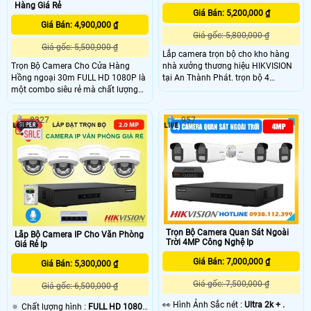
Hàng Giá Rẻ
Giá Bán: 5,200,000 ₫
Giá Bán: 4,900,000 ₫
Giá gốc: 5,800,000 ₫
Giá gốc: 5,500,000 ₫
Lắp camera trọn bộ cho kho hàng
Trọn Bộ Camera Cho Cửa Hàng
nhà xưởng thương hiệu HIKVISION
Hồng ngoại 30m FULL HD 1080P là
tại An Thành Phát. trọn bộ 4
một combo siêu rẻ mà chất lượng
camera Kho hàng nhà xưởng Hình
cho những ai cần giải pháp giám
ảnh full hd 1080P độ phân giải
sát an ninh hiệu quả mà tiết kiệm
2.0MP giám sát ban đêm 20m có
8327
957
chi phí, bộ camera cửa hàng cung
tích hợp đèn trợ sáng cho hình ảnh
cấp hình ảnh giám sát sắc nét Full
ban đêm có màu công nghệ IP ghi
HD 1080P cùng với đó là công nghệ
hình ổn định
nén H265+, khả năng chống ngược
sáng DWDR và tầm xa hồng ngoại
30m, giúp bạn yên tâm kinh doanh
hơn.
Trọn Bộ Camera Quan Sát Ngoài
Lắp Bộ Camera IP Cho Văn Phòng
Trời 4MP Công Nghệ Ip
Giá Rẻ Ip
Giá Bán: 7,000,000 ₫
Giá Bán: 5,300,000 ₫
Giá gốc: 7,500,000 ₫
Giá gốc: 6,500,000 ₫
️👀 Hình Ảnh Sắc nét :
Ultra 2k + .
🔅 Chất lượng hình :
FULL HD 1080P