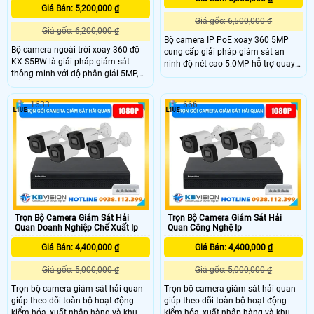
Giá Bán: 5,200,000 ₫
Giá gốc: 6,500,000 ₫
Giá gốc: 6,200,000 ₫
Bộ camera IP PoE xoay 360 5MP
Bộ camera ngoài trời xoay 360 độ
cung cấp giải pháp giám sát an
KX-S5BW là giải pháp giám sát
ninh độ nét cao 5.0MP hỗ trợ quay
thông minh với độ phân giải 5MP,
quét linh hoạt, ghi hình ban đêm có
chuẩn nén H.265, tiết kiệm dung
màu, phát hiện chuyển động thông
lượng lưu trữ. Với ống kính cố định
minh và cảnh báo chủ động, công
1633
666
góc nhìn 78°, đèn LED ánh sáng ấm
nghệ PoE giúp lắp đặt gọn gàng, ổn
và hồng ngoại tầm xa 30m, thiết bị
định.
đảm bảo quan sát ngày đêm. Tích
hợp các tính năng như phát hiện
người, xe, âm thanh bất thường,
cùng đàm thoại hai chiều.
Trọn Bộ Camera Giám Sát Hải
Trọn Bộ Camera Giám Sát Hải
Quan Doanh Nghiệp Chế Xuất Ip
Quan Công Nghệ Ip
Giá Bán: 4,400,000 ₫
Giá Bán: 4,400,000 ₫
Giá gốc: 5,000,000 ₫
Giá gốc: 5,000,000 ₫
Trọn bộ camera giám sát hải quan
Trọn bộ camera giám sát hải quan
giúp theo dõi toàn bộ hoạt động
giúp theo dõi toàn bộ hoạt động
kiểm hóa, xuất nhập hàng và khu
kiểm hóa, xuất nhập hàng và khu