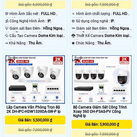
Giá gốc: 6,000,000 ₫
Giá gốc: 7,500,000 ₫
💯 Hình Ảnh Sắc nét :
FULL HD
🔅 Hình ảnh chất lượng :
FULL HD
1080P .
1080P .
🕉️ Công Nghệ Hình Ảnh :
IP.
⚙ Sử dụng công nghệ :
IP.
💡 Giám sát Ban Đêm :
Hồng Ngoại
🔦 Giám sát Ban Đêm :
Hồng Ngoại
10m Hồng Ngoại SMD.
10m Hồng Ngoại SMD.
💦 Cấu Tạo Camera
Dome Kim loại
🐉️ Thiết Kế Camera
Dome Kim loại
+ Nhựa.
+ Nhựa.
️⇝ Khả Năng :
Thu Âm.
️♚ Chức Năng :
Thu Âm.
8
3
Lắp Camera Văn Phòng Trọn Bộ
Bộ Camera Giám Sát Công Trình
2K DH-IPC-HDW1339DA-SW-P Ip
Xoay 360 DH-P3AS-PV Công
Nghệ Ip
Giá Bán: 5,500,000 ₫
Giá Bán: 5,900,000 ₫
Giá gốc: 7,000,000 ₫
Giá gốc: 7,500,000 ₫