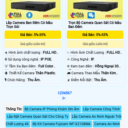
Lắp Camera Ban Đêm Có Màu
Trọn Bộ Camera Quan Sát Có Màu
Trọn Gói
Ban Đêm
Giá Bán: 5%-35%
Giá Bán: 5%-35%
Giá gốc: Liên Hệ
Giá gốc: Liên Hệ
☀️ Hình ảnh chất lượng :
FULL HD
✨ Hình Ành Chất Lượng :
FULL HD
1080P .
1080P .
®️ Sử dụng công nghệ :
IP POE.
⚛️ Công Nghệ :
IP.
💡 Tầm Xa Ban Đêm :
Full Color
❈ Xem ban đêm :
Hồng Ngoại 30m
50m Có Màu Ban Ðêm.
Hồng Ngoại Smart IR.
🐜 Thiết Kế Camera
Thân Plastic.
🌧️ Camera Theo Mẫu
Thân Kim
loại.
️🎙 Chức Năng :
Thu Âm.
️📡 Điểm Nỗi Bật :
Thu Âm.
1
2
3
4
5
6
7
⫸
Thông Tin:
Bộ Camera IP Phòng Khám Ghi Âm
Lắp Camera Công Trình
Lắp Đặt Camera Quan Sát Cho Công Ty
Lắp Camera An Ninh Ngoài Trời
Chất Lượng 4K
Bộ Kit Camera Fujicam WF-X2108MA
Camera An Ninh