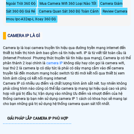
Ngoài Trời 360 Độ
Mua Camera Wifi 360 Loại Nào Tốt
Camera Giám
Sát 360 Độ Giá Rẻ
Camera Quan Sát 360 Độ Toàn Cảnh
Review Camera
Imou Ipc-A32ep-L Xoay 360 Độ
CAMERA IP LÀ GÌ
Camera Ip là loại camera truyền tín hiệu qua đường tryền mạng internet đến
thiết bị hiển thị hình ảnh bao gồm cả tín hiệu wifi. IP là từ viết tắt toàn cầu là
(Internet Protocol Phương thức truyền tải tín hiệu qua mạng), Camera Ip có thể
phân thành 2 loại chính là
camera IP
không dây hay còn gọi là camera wifi,
loại thứ 2 là camera Ip có dây tức là phải có dây mạng cắm vào để camera
truyền tải đến modum mạng hoặc switch từ đó mới kết nối qua thiết bị xem
hình ảnh cũng có kết nối mạng internet
Camera IP có nhiều ưu điểm và chất lượng hình ảnh sắt nét. tuy nhiên không
phải công trình nào cũng có thể lắp camera Ip mang lại hiệu quả cao và phù
hợp với giá trị đầu tư, Vận dụng vào những Ưu điểm và nhượt điểm của hệ
thống camera Ip bạn nên sử dụng camera IP 1 cách có khoa học sẽ mang lại
cho bạn những giá trị sử dụng hệ thống camera quan sát tốt nhất.
GIẢI PHÁP LẮP CAMERA IP PHÙ HỢP