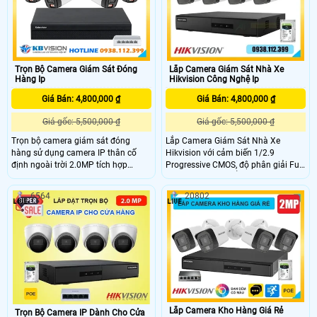
phù hợp cho mọi gia đình.
Trọn Bộ Camera Giám Sát Đóng
Lắp Camera Giám Sát Nhà Xe
Hàng Ip
Hikvision Công Nghệ Ip
Giá Bán: 4,800,000 ₫
Giá Bán: 4,800,000 ₫
Giá gốc: 5,500,000 ₫
Giá gốc: 5,500,000 ₫
Trọn bộ camera giám sát đóng
Lắp Camera Giám Sát Nhà Xe
hàng sử dụng camera IP thân cố
Hikvision với cảm biến 1/2.9
định ngoài trời 2.0MP tích hợp
Progressive CMOS, độ phân giải Full
micro, cho hình ảnh Full HD rõ nét.
HD 1080P và chuẩn nén H.265+ tiết
Camera hỗ trợ chuẩn nén H.265+,
kiệm băng thông. Camera sử dụng
6564
20802
ống kính 3.6mm góc nhìn rộng.
ống kính 4mm, hỗ trợ ICR, tầm xa
Công nghệ hồng ngoại 30m và LED
hồng ngoại 20m, cho hình ảnh rõ
ánh sáng ấm 15m giúp quan sát
nét cả ngày lẫn đêm. Tích hợp công
ngày đêm, hỗ trợ phát hiện con
nghệ 3D DNR, BLC giúp giảm nhiễu,
người hiệu quả.
cân bằng sáng, đảm bảo giám sát
ổn định cho nhà xe.
Lắp Camera Kho Hàng Giá Rẻ
Trọn Bộ Camera IP Dành Cho Cửa