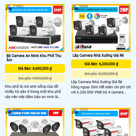
nhận diên phân biệt người khi báo
những option mà bạn cần chú ý tới.
21862
9004
động, ban đêm hồng ngoại 60m và
Với khả năng quay quét linh hoạt
đèn led trợ sáng 60m khi có phát
hoạt động ổn định môi trường khắc
hiện người tại vị trí lắp camera báo
nghiệt, chống chịu mưa gió, tích hợp
động chống trộm chuyên dụng này.
mic loa đàm thoại, phát hiện người
phương tiện và giám sát ban đêm
có màu sắ
Lắp Camera Nhà Xưởng Giá Rẻ
Bộ Camera An Ninh Khu Phố Thu
Âm
Giá Bán: 6,200,000 ₫
Giá Bán: 8,400,000 ₫
Giá gốc: 8,200,000 ₫
Giá gốc: 9,500,000 ₫
Lắp Camera Nhà Xưởng Giá Rẻ
Khu phố là nơi sinh sống của rất
hồng ngoại 30m tiết kiệm chi phí chỉ
nhiều hộ dân ở trong một khu phố
với 6.200.000 VNĐ bộ 4 camera
vậy nên việc đảm bảo an ninh là
chuyên dùng cho nhà xưởng kho
một điều vô cùng được quan tâm
hàng thương hiệu Dahua đã bao
đến. Bộ camera an ninh khu phố DS-
gồm nhân công lắp đặt trọn gói giá
3992
1520
2CD1027G2H-LIUF với độ phân giải
rẻ phù hợp lắp đặt cho mọi doanh
cao lên đến 2MP, còn được trang bị
nghiệp.
công nghệ có thể nhìn có màu vào
ban đêm, kèm theo đó là khả năng
chống nước IP67, được tích hợp