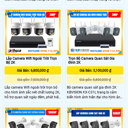
vực kho bãi một cách minh bạch.
vực kho bãi một cách minh bạch.
Hệ thống camera ghi hình rõ nét
Hệ thống camera ghi hình rõ nét
1112
954
ngày đêm, hỗ trợ lưu trữ và truy xuất
ngày đêm, hỗ trợ lưu trữ và truy xuất
dữ liệu nhanh chóng, giúp cơ quan
dữ liệu nhanh chóng, giúp cơ quan
quản lý và doanh nghiệp kiểm soát
quản lý và doanh nghiệp kiểm soát
quy trình hàng hóa hiệu quả.
quy trình hàng hóa hiệu quả.
Lắp Camera Wifi Ngoài Trời Trọn
Trọn Bộ Camera Quan Sát Gia
Bộ 2K
Đình 2K
Giá Bán: 6,800,000 ₫
Giá Bán: 5,100,000 ₫
Giá gốc: 7,500,000 ₫
Giá gốc: 5,800,000 ₫
Lắp camera Wifi ngoài trời trọn bộ
Bộ camera quan sát gia đình 2K
cho hình ảnh sắc nét chất lượng 2K,
KBVISION KX-C31L trang bị cảm
hỗ trợ quan sát ngày đêm, phát hiện
biến hình ảnh hiện đại cho hình ảnh
chuyển động thông minh và đàm
độ phân giải 3MP sắc nét, hỗ trợ ghi
thoại hai chiều. Trọn bộ camera
hình ban đêm có màu, phát hiện
969
1990
ngoài trời dễ lắp đặt, kết nối ổn định,
con người và phương tiện thông
giúp người dùng theo dõi từ xa tiện
minh, cùng tính năng đàm thoại hai
lợi.
chiều và báo động còi hú, giúp bảo
vệ không gian sống an toàn 24/7