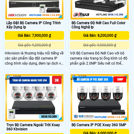
micro để có thể thu được âm thanh
Lắp Đặt Bộ Camera IP Công Trình
Bộ Camera Độ Nét Cao Full Color
Xây Dựng Ip
Công Nghệ Ip
Giá Bán: 7,900,000 ₫
Giá Bán: 8,200,000 ₫
Giá gốc: 9,200,000 ₫
Giá gốc: 9,500,000 ₫
Hikvision là thương hiệu nổi tiếng về
Với Bộ Camera Độ Nét Cao với bộ
các sản phẩm lắp đặt camera IP
camera này trang bị ống kính có độ
công trình xây dựng, đem lại dịch vụ
phẩn giải 2.0MP Siêu nét có thể
tốt và ứng dụng công nghệ mới. Bộ
giám sát được hình ảnh có màu vào
camera IP của Hikvision được trang
ban đêm với khoảng cách lên đến
1546
1238
bị tích hợp khả năng thu âm đáng
50m, sử dụng công nghệ cấp nguồn
quan tâm, giúp người dùng dễ dàng
qua dây mạng IP POe, đầu ghi lưu
ghi lại âm thanh trong quá trình
trữ 4 kênh và đã bảo gồm ổ cưng
giám sát
lưu trữ hình ảnh với dung lượng
500Gb
Trọn Bộ Camera Ngoài Trời Xoay
Bộ Camera IP POE Xoay 360 5MP
360 Kbvision
Giá Bán: 6,000,000 ₫