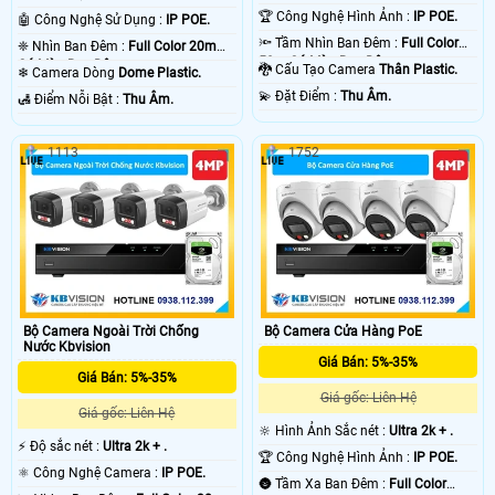
.
🏆 Công Nghệ Hình Ảnh :
IP POE.
🤖️ Công Nghệ Sử Dụng :
IP POE.
🔦 Tầm Nhìn Ban Đêm :
Full Color
❈ Nhìn Ban Đêm :
Full Color 20m
50m Có Màu Ban Ðêm.
Có Màu Ban Ðêm.
🐉️ Cấu Tạo Camera
Thân Plastic.
❄ Camera Dòng
Dome Plastic.
️💫 Đặt Điểm :
Thu Âm.
️🛃 Điểm Nỗi Bật :
Thu Âm.
1113
1752
Bộ Camera Ngoài Trời Chống
Bộ Camera Cửa Hàng PoE
Nước Kbvision
Giá Bán: 5%-35%
Giá Bán: 5%-35%
Giá gốc: Liên Hệ
Giá gốc: Liên Hệ
🔆 Hình Ảnh Sắc nét :
Ultra 2k + .
️⚡ Độ sắc nét :
Ultra 2k + .
🏆 Công Nghệ Hình Ảnh :
IP POE.
⚛️ Công Nghệ Camera :
IP POE.
🌚 Tầm Xa Ban Đêm :
Full Color