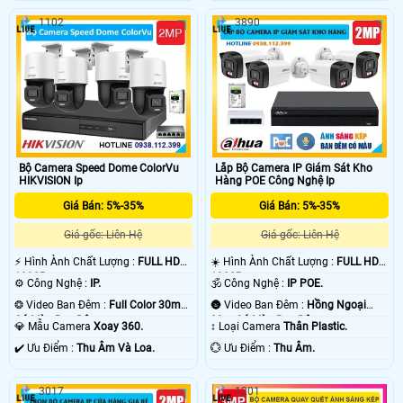
1102
3890
Bộ Camera Speed Dome ColorVu
Lắp Bộ Camera IP Giám Sát Kho
HIKVISION Ip
Hàng POE Công Nghệ Ip
Giá Bán: 5%-35%
Giá Bán: 5%-35%
Giá gốc: Liên Hệ
Giá gốc: Liên Hệ
️⚡ Hình Ành Chất Lượng :
FULL HD
☀️ Hình Ành Chất Lượng :
FULL HD
1080P .
1080P .
⚙ Công Nghệ :
IP.
🕉️ Công Nghệ :
IP POE.
❂ Video Ban Đêm :
Full Color 30m
🌚 Video Ban Đêm :
Hồng Ngoại
Có Màu Ban Ðêm.
30m Có Màu Ban Ðêm.
💎 Mẫu Camera
Xoay 360.
↕️ Loại Camera
Thân Plastic.
️✔️ Ưu Điểm :
Thu Âm Và Loa.
️💮 Ưu Điểm :
Thu Âm.
3017
1201