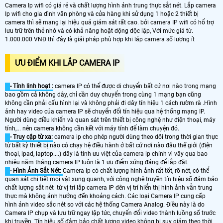
Camera Ip wifi có giá rẻ và chất lượng hình ảnh trung thực sắt nét. Lắp camera
Ip wifi cho gia đình văn phòng và cửa hàng khi sử dụng 1 hoặc 2 thiết bị
camera thì sẽ mang lại hiệu quả giám sát rất cao. bởi camera IP wifi có hổ trợ
lưu trữ trên thẻ nhớ và có khả năng hoặt động độc lập, Với mức giá từ.
1.000.000 VNĐ thì đây là giải pháp phù hợp khi láp camera số lượng ít
ƯU ĐIỂM KHI LẮP CAMERA IP
- Tính linh hoạt :
camera IP có thể được di chuyển bất cứ nơi nào trong mạng
bao gồm cả không dây, chỉ cần duy chuyển trong cùng 1 mạng bạn cũng
không cần phải cấu hình lại và không phải đi dây tín hiệu 1 cách rườm rà .Hình
ảnh hay video của camera IP sẽ chuyển đổi tín hiệu qua hệ thống mạng IP.
Người dùng điều khiển và quan sát trên thiết bị công nghệ như điện thoại, máy
tính,... nên camera không cần kết với máy tính để làm chuyện đó.
- Truy cập từ xa:
camera ip cho phép người dùng theo dõi trong thời gian thực
từ bất kỳ thiết bị nào có chạy hệ điều hành ở bất cứ nơi nào đâu thế giới (điện
thoại, ipad, laptop....) đây là tính ưu việt của camera ip chính vì vây qua bao
nhiêu năm tháng camera IP luôn là 1 ưu điểm xứng đáng để lắp đặt.
- Hình Ảnh Sắt Nét:
Camera ip có chất lượng hình ảnh rất tốt, rõ nét, có thể
quan sát chi tiết mọi vật xung quanh, với công nghệ truyền tín hiệu số đảm bảo
chất lượng sắt nét từ vị trí lắp camera IP đên vị trí hiển thị hình ảnh vẫn trung
thực mà không ảnh hưởng đến khoảng cách. Các loại Camera IP cung cấp
hình ảnh video sắc nét so với các hệ thống Camera Analog. Điều này là do
Camera IP chụp và lưu trữ ngay lập tức, chuyển đổi video thành luồng số trước
khi truyền. Tín hiệu số đảm bảo chất lượng video không bị suy giảm theo thời