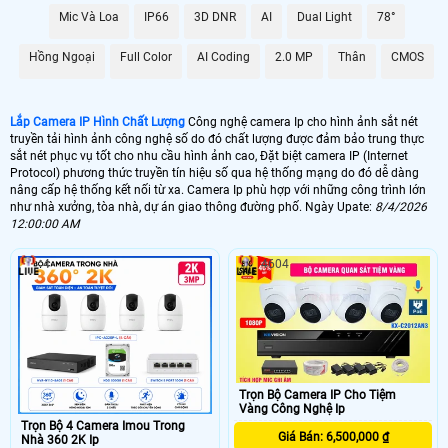
Mic Và Loa
IP66
3D DNR
AI
Dual Light
78°
🌐 Bộ Camera Ip Giá Rẻ Dahua
5.900.000 VNĐ
Trọn Bộ Camera Ip
Hồng Ngoại
Full Color
AI Coding
2.0 MP
Thân
CMOS
📶 Lắp 1 Camera Wifi Ip Ebitcam
Lắp Camera IP Hình Chất Lượng
Công nghệ camera Ip cho hình ảnh sắt nét
1.300.000 VNĐ
Lắp Camera Ip Wifi E3
truyền tải hình ảnh công nghệ số do đó chất lượng được đảm bảo trung thực
sắt nét phục vụ tốt cho nhu cầu hình ảnh cao, Đặt biệt camera IP (Internet
🔗 Lắp Camera IP FULL Color
Protocol) phương thức truyền tín hiệu số qua hệ thống mạng do đó dễ dàng
nâng cấp hệ thống kết nối từ xa. Camera Ip phù hợp với những công trình lớn
8.700,000 VNĐ
Lắp Camera Ip Có Màu Ban Đêm
như nhà xưởng, tòa nhà, dự án giao thông đường phố. Ngày Upate:
8/4/2026
12:00:00 AM
🔥 Bõ Camera Ip Có Micro
4
4604
7.300.000 VNĐ
Lắp Camera IP Có Thu Âm
🖥 Camera Ip FuLL HD 1080P có chất lượng hình ảnh sắt nét đáng để đầu
tư nhất cho 1 bộ camera giá rẻ hình ảnh sắt nét. Với công nghệ camera Ip
hình ảnh sáng đẹp giám sát qua mạng điện thoại ổ định. Hình ảnh của
camera Ip sắt nét hơn đến 20% so với camera HD analog và điều đặt biệt
Trọn Bộ Camera IP Cho Tiệm
hơn khi thi công camera Ip thì sẽ gọn hơn đẹp hơn..
Vàng Công Nghệ Ip
🎁 Camera Ip là dòng camera truyền hình ảnh thông qua mạng internet theo cơ
Trọn Bộ 4 Camera Imou Trong
Giá Bán: 6,500,000 ₫
Nhà 360 2K Ip
chế số học. do đó chất lượng hình ảnh của camera IP không phụ thuộc vào