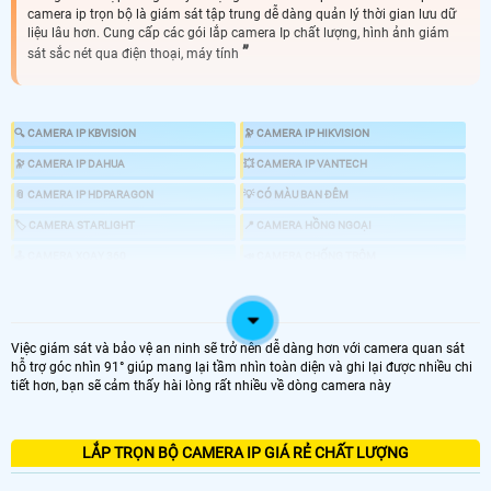
camera ip trọn bộ là giám sát tập trung dễ dàng quản lý thời gian lưu dữ
liệu lâu hơn. Cung cấp các gói lắp camera Ip chất lượng, hình ảnh giám
sát sắc nét qua điện thoại, máy tính
🔍 CAMERA IP KBVISION
🔭 CAMERA IP HIKVISION
🔭 CAMERA IP DAHUA
💥 CAMERA IP VANTECH
📎 CAMERA IP HDPARAGON
💡 CÓ MÀU BAN ĐÊM
🏷 CAMERA STARLIGHT
📍 CAMERA HỒNG NGOẠI
🕹 CAMERA XOAY 360
📣 CAMERA CHỐNG TRỘM
🎎 CHỐNG TRỘM CHUYÊN DỤNG
💤 CAMERA AI
📸 GIÁ LẮP CAMERA IP NHƯ THẾ NÀO
Việc giám sát và bảo vệ an ninh sẽ trở nên dễ dàng hơn với camera quan sát
hỗ trợ góc nhìn 91° giúp mang lại tầm nhìn toàn diện và ghi lại được nhiều chi
tiết hơn, bạn sẽ cảm thấy hài lòng rất nhiều về dòng camera này
LOẠI CAMERA IP
LẮP TRỌN BỘ CAMERA IP GIÁ RẺ CHẤT LƯỢNG
GIÁ LẮP CAMERA