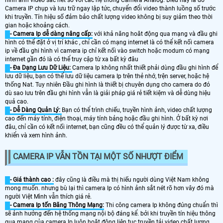
Camera IP chụp và lưu trữ ngay lập tức, chuyển đổi video thành luồng số trước
khi truyền. Tín hiệu số đảm bảo chất lượng video không bị suy giảm theo thời
gian hoặc khoảng cách.
- Camera Ip dễ dàng nâng cấp:
với khả năng hoăt động qua mạng và đầu ghi
hình có thể đặt ở vị trí khác , chỉ cần có mạng internet là có thể kết nối camera
ip về đầu ghi hình vì camera ip chỉ kết nối vào switch hoặc modum có mạng
internet gần đó là có thể truy cập từ xa bất kỳ đâu
- Đa Dạng Lưu Dữ Liệu:
Camera Ip không nhất thiết phải dùng đầu ghi hình để
lưu dữ liệu, bạn có thể lưu dữ liệu camera Ip trên thẻ nhớ, trện server, hoặc hệ
thống Nat. Tuy nhiên Đầu ghi hình là thiết bị chuyên dụng cho camera do đó
dù sao lưu trên đầu ghi hình vẫn là giải pháp giá rẻ tiết kiệm và dễ dùng hiệu
quả cao.
- Dễ Dàng Quản Lý:
Bạn có thể trình chiếu, truyền hình ảnh, video chất lượng
cao đến máy tính, điện thoại, máy tính bảng hoặc đầu ghi hình. Ở bất kỳ nơi
đâu, chỉ cần có kết nối internet, bạn cũng đều có thể quản lý được từ xa, điều
khiển và xem hình ảnh.
CAMERA IP VẪN TỒN TẠI MỘT SỐ NHƯỢT ĐIỂM
- Giá thành cao :
đây cũng là điều mà thị hiếu người dùng Việt Nam không
mong muốn. nhưng bù lại thì camera Ip có hình ảnh sắt nét rõ hơn vây đó mà
người Việt Mình vẫn thích giá rẻ.
- Camera Ip tốn Băng Thông Mạng:
Thi công camera Ip không đúng chuẩn thì
sẽ ảnh hưởng đến hệ thống mạng nội bộ đáng kể. bởi khi truyền tín hiệu thông
qua mạng của camera Ip luôn hoặt động liên tục truyền tải video chất lượng