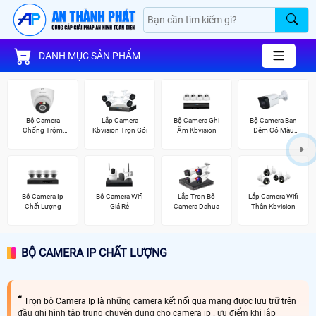
DANH MỤC SẢN PHẨM
Bộ Camera
Lắp Camera
Bộ Camera Ghi
Bộ Camera Ban
Chống Trộm
Kbvision Trọn Gói
Âm Kbvision
Đêm Có Màu
Kbvision
Kbvision
Bộ Camera Ip
Bộ Camera Wifi
Lắp Trọn Bộ
Lắp Camera Wifi
Chất Lượng
Giá Rẻ
Camera Dahua
Thân Kbvision
BỘ CAMERA IP CHẤT LƯỢNG
Trọn bộ Camera Ip là những camera kết nối qua mạng được lưu trữ trên
đầu ghi hình tập trung chuyên dụng cho camera ip . ưu điểm khi lắp