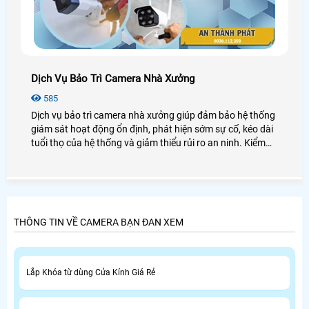
Dịch Vụ Bảo Trì Camera Nhà Xưởng
585
Dịch vụ bảo trì camera nhà xưởng giúp đảm bảo hệ thống
giám sát hoạt động ổn định, phát hiện sớm sự cố, kéo dài
tuổi thọ của hệ thống và giảm thiểu rủi ro an ninh. Kiểm
tra, vệ sinh và khắc phục lỗi định kỳ sẽ giúp doanh nghiệp
tiết kiệm chi phí sửa chữa và tránh gián đoạn trong quá
trình sản xuất.
THÔNG TIN VỀ CAMERA BẠN ĐAN XEM
Lắp Khóa từ dùng Cửa Kính Giá Rẻ