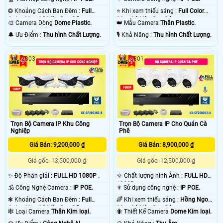
❂ Khoảng Cách Ban Đêm :
Full
⭐ Khi xem thiếu sáng :
Full Color
Color 20m Có Màu Ban Ðêm.
20m Có Màu Ban Ðêm.
🎨 Camera Dòng
Dome Plastic.
👑 Mẫu Camera
Thân Plastic.
️🔔 Ưu Điểm :
Thu hình Chất Lượng.
️🎙 Khả Năng :
Thu hình Chất Lượng.
2803
3301
Trọn Bộ Camera IP Khu Công
Trọn Bộ Camera IP Cho Quán Cà
Nghiệp
Phê
Giá Bán: 9,200,000 ₫
Giá Bán: 8,900,000 ₫
Giá gốc: 13,500,000 ₫
Giá gốc: 12,500,000 ₫
✨ Độ Phân giải :
FULL HD 1080P .
🔆 Chất lượng hình Ảnh :
FULL HD
1080P .
🕉️ Công Nghệ Camera :
IP POE.
⚜️ Sử dụng công nghệ :
IP POE.
❃ Khoảng Cách Ban Đêm :
Full
🌈 Khi xem thiếu sáng :
Hồng Ngoại
Color 40m Có Màu Ban Ðêm.
30m Có Màu Ban Ðêm.
🕸️ Loại Camera
Thân Kim loại.
🐜 Thiết Kế Camera
Dome Kim loại.