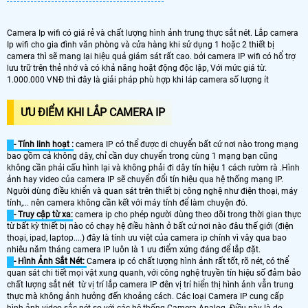
Camera Ip wifi có giá rẻ và chất lượng hình ảnh trung thực sắt nét. Lắp camera
Ip wifi cho gia đình văn phòng và cửa hàng khi sử dụng 1 hoặc 2 thiết bị
camera thì sẽ mang lại hiệu quả giám sát rất cao. bởi camera IP wifi có hổ trợ
lưu trữ trên thẻ nhớ và có khả năng hoặt động độc lập, Với mức giá từ.
1.000.000 VNĐ thì đây là giải pháp phù hợp khi láp camera số lượng ít
ƯU ĐIỂM KHI LẮP CAMERA IP
- Tính linh hoạt :
camera IP có thể được di chuyển bất cứ nơi nào trong mạng
bao gồm cả không dây, chỉ cần duy chuyển trong cùng 1 mạng bạn cũng
không cần phải cấu hình lại và không phải đi dây tín hiệu 1 cách rườm rà .Hình
ảnh hay video của camera IP sẽ chuyển đổi tín hiệu qua hệ thống mạng IP.
Người dùng điều khiển và quan sát trên thiết bị công nghệ như điện thoại, máy
tính,... nên camera không cần kết với máy tính để làm chuyện đó.
- Truy cập từ xa:
camera ip cho phép người dùng theo dõi trong thời gian thực
từ bất kỳ thiết bị nào có chạy hệ điều hành ở bất cứ nơi nào đâu thế giới (điện
thoại, ipad, laptop....) đây là tính ưu việt của camera ip chính vì vây qua bao
nhiêu năm tháng camera IP luôn là 1 ưu điểm xứng đáng để lắp đặt.
- Hình Ảnh Sắt Nét:
Camera ip có chất lượng hình ảnh rất tốt, rõ nét, có thể
quan sát chi tiết mọi vật xung quanh, với công nghệ truyền tín hiệu số đảm bảo
chất lượng sắt nét từ vị trí lắp camera IP đên vị trí hiển thị hình ảnh vẫn trung
thực mà không ảnh hưởng đến khoảng cách. Các loại Camera IP cung cấp
hình ảnh video sắc nét so với các hệ thống Camera Analog. Điều này là do