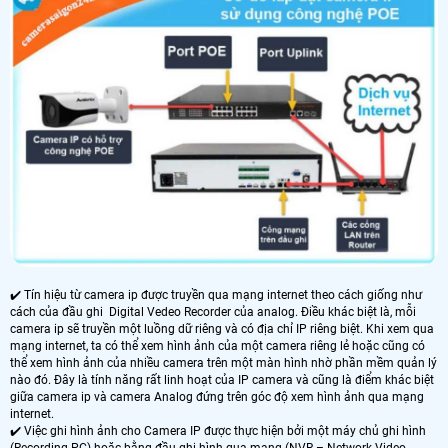
✔️ Tín hiệu từ camera ip được truyền qua mạng internet theo cách giống như
cách của đầu ghi Digital Vedeo Recorder của analog. Điều khác biệt là, mỗi
camera ip sẽ truyền một luồng dữ riêng và có địa chỉ IP riêng biệt. Khi xem qua
mạng internet, ta có thể xem hình ảnh của một camera riêng lẻ hoặc cũng có
thể xem hình ảnh của nhiều camera trên một màn hình nhờ phần mềm quản lý
nào đó. Đây là tính năng rất linh hoạt của IP camera và cũng là điểm khác biệt
giữa camera ip và camera Analog đứng trên góc độ xem hình ảnh qua mạng
internet.
✔️ Việc ghi hình ảnh cho Camera IP được thực hiện bởi một máy chủ ghi hình
(Recording PC) hoặc bằng đầu ghi hình qua mạng (NVR – Network Video