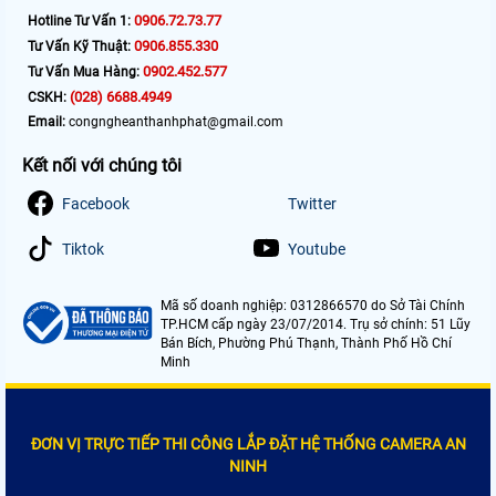
0906.72.73.77
Hotline Tư Vấn 1:
0906.855.330
Tư Vấn Kỹ Thuật:
0902.452.577
Tư Vấn Mua Hàng:
(028) 6688.4949
CSKH:
Email:
congngheanthanhphat@gmail.com
Kết nối với chúng tôi
Facebook
Twitter
Tiktok
Youtube
Mã số doanh nghiệp: 0312866570 do Sở Tài Chính
TP.HCM cấp ngày 23/07/2014. Trụ sở chính: 51 Lũy
Bán Bích, Phường Phú Thạnh, Thành Phố Hồ Chí
Minh
ĐƠN VỊ TRỰC TIẾP THI CÔNG LẮP ĐẶT HỆ THỐNG CAMERA AN
NINH