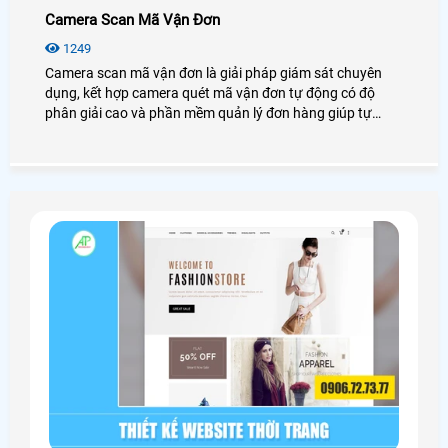
Camera Scan Mã Vận Đơn
1249
Camera scan mã vận đơn là giải pháp giám sát chuyên
dụng, kết hợp camera quét mã vận đơn tự động có độ
phân giải cao và phần mềm quản lý đơn hàng giúp tự
động ghi hình đọc mã vạch (Barcode/QR) trên đơn hàng.
Giúp các shop online và kho hàng kiểm soát chặt chẽ quá
trình đóng gói, tra cứu video theo mã đơn nhanh chóng,
giảm thiểu nhầm lẫn và kháng cáo các khiếu nại trên sàn
TMĐT