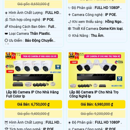
Giá gốc: 8,650,000 ₫
✨ Độ Phân giải :
FULL HD 1080P .
☀️ Hình Ành Chất Lượng :
FULL HD
⚜️ Camera Công nghệ :
IP POE.
1080P .
🕉️ Tích hợp công nghệ :
IP POE.
🌙 Khi xem thiếu sáng :
Hồng Ngoại
🌈 Khoảng Cách Ban Đêm :
Full
30m Hồng Ngoại SMD.
🕸️ Thiết Kế Camera
Dome Kim loại.
Color 20m Hồng Ngoại SMD.
👑 Loại Camera
Thân Plastic.
️💠 Khả Năng :
Thu Âm.
️💮 Ưu Điểm :
Báo Động Chuyển
Động.
2772
3055
Lắp Bộ Camera IP Cho Nhà Hàng
Lắp Bộ Camera IP Cho Nhà Trọ
Full Color Ip
Công Nghệ Ip
Giá Bán: 6,750,000 ₫
Giá Bán: 6,980,000 ₫
Giá gốc: 9,400,000 ₫
Giá gốc: 9,200,000 ₫
🦉 Hình Ành Chất Lượng :
FULL HD
☀️ Độ Phân giải :
FULL HD 1080P .
1080P .
🏆 Tích hợp công nghệ :
IP POE.
⚛️ Camera Công nghệ :
IP POE.