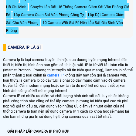
Hồ Chí Minh
Chuyên Lắp Đặt Hệ Thống Camera Giám Sát Văn Phòng Giá
Rẻ
Lắp Camera Quan Sát Văn Phòng Công Ty
Lắp Đặt Camera Giám
Sát Cho Văn Phòng
10 Camera Wifi Giá Rẻ Nên Lắp Đặt Gia Đình Văn
Phòng
CAMERA IP LÀ GÌ
Camera Ip là loại camera truyền tín hiệu qua đường tryền mạng internet đến
thiết bị hiển thị hình ảnh bao gồm cả tín hiệu wifi. IP là từ viết tắt toàn cầu là
(Internet Protocol Phương thức truyền tải tín hiệu qua mạng), Camera Ip có thể
phân thành 2 loại chính là
camera IP
không dây hay còn gọi là camera wifi,
loại thứ 2 là camera Ip có dây tức là phải có dây mạng cắm vào để camera
truyền tải đến modum mạng hoặc switch từ đó mới kết nối qua thiết bị xem
hình ảnh cũng có kết nối mạng internet
Camera IP có nhiều ưu điểm và chất lượng hình ảnh sắt nét. tuy nhiên không
phải công trình nào cũng có thể lắp camera Ip mang lại hiệu quả cao và phù
hợp với giá trị đầu tư, Vận dụng vào những Ưu điểm và nhượt điểm của hệ
thống camera Ip bạn nên sử dụng camera IP 1 cách có khoa học sẽ mang lại
cho bạn những giá trị sử dụng hệ thống camera quan sát tốt nhất.
GIẢI PHÁP LẮP CAMERA IP PHÙ HỢP