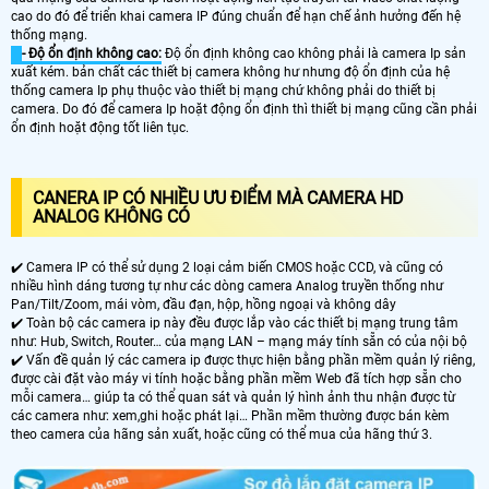
cao do đó để triển khai camera IP đúng chuẩn để hạn chế ảnh hưởng đến hệ
thống mạng.
- Độ ổn định không cao:
Độ ổn định không cao không phải là camera Ip sản
xuất kém. bản chất các thiết bị camera không hư nhưng độ ổn định của hệ
thống camera Ip phụ thuộc vào thiết bị mạng chứ không phải do thiết bị
camera. Do đó để camera Ip hoặt động ổn định thì thiết bị mạng cũng cần phải
ổn định hoặt động tốt liên tục.
CANERA IP CÓ NHIỀU ƯU ĐIỂM MÀ CAMERA HD
ANALOG KHÔNG CÓ
✔️ Camera IP có thể sử dụng 2 loại cảm biến CMOS hoặc CCD, và cũng có
nhiều hình dáng tương tự như các dòng camera Analog truyền thống như
Pan/Tilt/Zoom, mái vòm, đầu đạn, hộp, hồng ngoại và không dây
✔️ Toàn bộ các camera ip này đều được lắp vào các thiết bị mạng trung tâm
như: Hub, Switch, Router… của mạng LAN – mạng máy tính sẵn có của nội bộ
✔️ Vấn đề quản lý các camera ip được thực hiện bằng phần mềm quản lý riêng,
được cài đặt vào máy vi tính hoặc bằng phần mềm Web đã tích hợp sẵn cho
mỗi camera… giúp ta có thể quan sát và quản lý hình ảnh thu nhận được từ
các camera như: xem,ghi hoặc phát lại… Phần mềm thường được bán kèm
theo camera của hãng sản xuất, hoặc cũng có thể mua của hãng thứ 3.