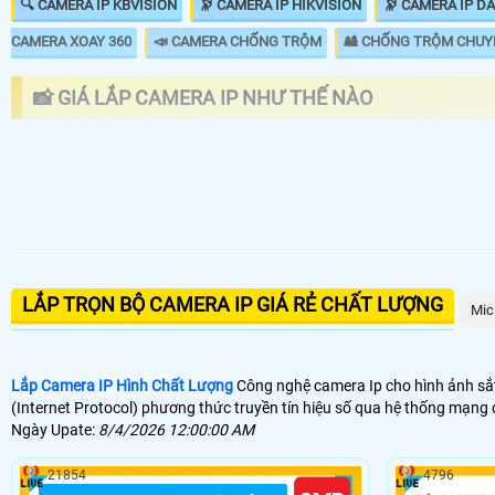
🔍 CAMERA IP KBVISION
🔭 CAMERA IP HIKVISION
🔭 CAMERA IP D
CAMERA XOAY 360
📣 CAMERA CHỐNG TRỘM
🎎 CHỐNG TRỘM CHUY
📸 GIÁ LẮP CAMERA IP NHƯ THẾ NÀO
LOẠI CAMERA IP
GIÁ 
🌐 Bộ Camera Ip Giá Rẻ Dahua
5.9
LẮP TRỌN BỘ CAMERA IP GIÁ RẺ CHẤT LƯỢNG
📶 Lắp 1 Camera Wifi Ip Ebitcam
1.3
Mic
🔗 Lắp Camera IP FULL Color
8.7
Lắp Camera IP Hình Chất Lượng
Công nghệ camera Ip cho hình ảnh sắt 
🔥 Bõ Camera Ip Có Micro
7.3
(Internet Protocol) phương thức truyền tín hiệu số qua hệ thống mạng
Ngày Upate:
8/4/2026 12:00:00 AM
🎁 Camera Ip là dòng camera truyền hình ảnh thông qua mạng internet t
thường sử dụng
camera IP
với mục đích dễ dàng nâng cấp dễ dàng sửa
21854
4796