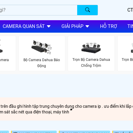
CT
CAMERA QUAN SÁT
GIẢI PHÁP
HỖ TRỢ
TI
Trọn Bộ Camera Dahua
Trọn 
amera
Bộ Camera Dahua Báo
Chống Trộm
Động
ên đầu ghi hình tập trung chuyên dụng cho camera ip . ưu điểm khi lắp c
ám sát sắc nét qua điện thoại, máy tính