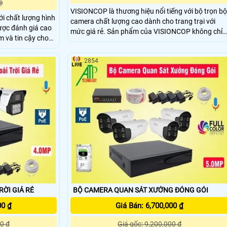
ệ
VISIONCOP là thương hiệu nổi tiếng với bộ trọn bộ
i chất lượng hình
camera chất lượng cao dành cho trang trại với
được đánh giá cao
mức giá rẻ. Sản phẩm của VISIONCOP không chỉ
m và tin cậy cho
đáp ứng nhu cầu giám sát mà còn tích hợp chức
ững
năng thu âm, giúp người dùng theo dõi và ghi lại
 2k, tích hợp mic
2854
mọi hoạt động một cách chi tiết kèm theo âm
anh, chuẩn phát
thanh
ỜI GIÁ RẺ
BỘ CAMERA QUAN SÁT XƯỞNG ĐÓNG GÓI
00 ₫
Giá Bán: 6,700,000 ₫
0 ₫
Giá gốc: 9,200,000 ₫