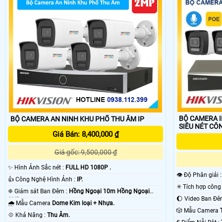
BỘ CAMERA I
BỘ CAMERA AN NINH KHU PHỐ THU ÂM IP
SIÊU 
Giá Bán: 8,400,000 ₫
Giá gốc: 9,500,000 ₫
✨ Hình Ảnh Sắc nét :
FULL HD 1080P .
👁 Độ Phân giải 
👍 Công Nghệ Hình Ảnh :
IP.
❈ Giám sát Ban Đêm :
Hồng Ngoại 10m Hồng Ngoại
SMD.
🌧️ Mẫu Camera
Dome Kim loại + Nhựa.
🎲 Mẫu Camera
️💠 Khả Năng :
Thu Âm.