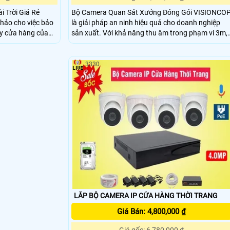
 Trời Giá Rẻ
Bộ Camera Quan Sát Xưởng Đóng Gói VISIONCO
hảo cho việc bảo
là giải pháp an ninh hiệu quả cho doanh nghiệp
ay cửa hàng của
sản xuất. Với khả năng thu âm trong phạm vi 3m,
bộ camera này giúp ghi lại âm thanh chi tiết trong
i lại âm thanh chi
quá trình quan sát, đảm bảo an toàn
3330
LẮP BỘ CAMERA IP CỬA HÀNG THỜI TRANG
Giá Bán: 4,800,000 ₫