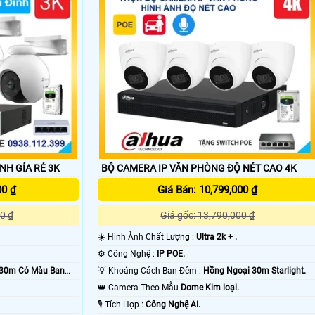
NH GÍA RẺ 3K
BỘ CAMERA IP VĂN PHÒNG ĐỘ NÉT CAO 4K
00 ₫
Giá Bán: 10,799,000 ₫
'
0 ₫
Giá gốc: 13,790,000 ₫
☀️ Hình Ành Chất Lượng :
Ultra 2k + .
⚙ Công Nghệ :
IP POE.
 30m Có Màu Ban
💡 Khoảng Cách Ban Đêm :
Hồng Ngoại 30m Starlight.
👑 Camera Theo Mẫu
Dome Kim loại.
️🎙 Tích Hợp :
Công Nghệ AI.