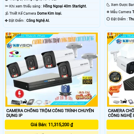
🔦 Khi xem thiếu sáng :
Hồng Ngoại 40m Starlight.
❄ Mẫu Camera
T
🕉️ Thiết Kế Camera
Dome Kim loại.
️💮 Đặt Điểm :
Th
️✤ Đặt Điểm :
Công Nghệ AI.
2804
2124
CAMERA CHỐNG TRỘM CÔNG TRÌNH CHUYÊN
CAMERA CHỐ
DỤNG IP
CÔNG NGHỆ 
Giá Bán: 11,315,200 ₫