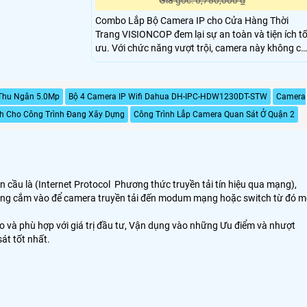
Giá gốc: 6,780,000 ₫
Combo Lắp Bộ Camera IP cho Cửa Hàng Thời
Trang VISIONCOP đem lại sự an toàn và tiện ích tố
ưu. Với chức năng vượt trội, camera này không chỉ
giám sát mà còn thu âm chất lượng cao, giúp
quản lý dễ dàng hơn. VISIONCOP là thương hiệu
hàng đầu về camera giám sát và hệ thống an ninh
Thu Ngân 5.0Mp
Bộ 4 Camera IP Wifi Dahua DH-IPC-HDW1230DT-STW
Camera
cam kết mang đến khách hàng trải nghiệm tuyệt
h Cho Công Trình Đang Xây Dựng
Công Trình Lắp Camera Quan Sát Ở Quận 2
vời nhất
oàn cầu là (Internet Protocol Phương thức truyền tải tín hiệu qua mạng),
y mạng cắm vào để camera truyền tải đến modum mạng hoặc switch từ đó m
ao và phù hợp với giá trị đầu tư, Vận dụng vào những Ưu điểm và nhượt
át tốt nhất.