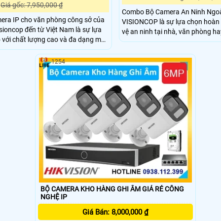
Giá gốc: 7,950,000 ₫
Combo Bộ Camera An Ninh Ngoài
mera IP cho văn phòng công sở của
VISIONCOP là sự lựa chọn hoàn 
sioncop đến từ Việt Nam là sự lựa
vệ an ninh tại nhà, văn phòng h
 với chất lượng cao và đa dạng mẫu
bạn. Được trang bị đặc điểm nổi bật là khả năng
thu âm trong phạm vi 3m, giúp gh
n và tinh tế, phù hợp với không gian
tiết trong mọi tình huống.
1254
 như gia đình.
BỘ CAMERA KHO HÀNG GHI ÂM GIÁ RẺ CÔNG
NGHỆ IP
Giá Bán: 8,000,000 ₫