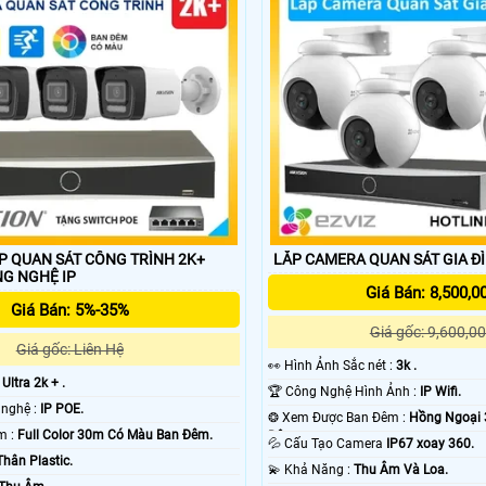
P QUAN SÁT CÔNG TRÌNH 2K+
LẮP CAMERA QUAN SÁT GIA ĐÌ
NÉT CÔNG NGHỆ IP
Giá Bán: 8,500,0
Giá Bán: 5%-35%
Giá gốc: 9,600,00
Giá gốc: Liên Hệ
️👀 Hình Ảnh Sắc nét :
3k .
:
Ultra 2k + .
🏆 Công Nghệ Hình Ảnh :
IP Wifi.
✳️ Tích hợp công nghệ :
IP POE.
❂ Xem Được Ban Đêm :
Hồng Ngoại
🌔 Video Ban Đêm :
Full Color 30m Có Màu Ban Ðêm.
Ðêm.
💦 Cấu Tạo Camera
IP67 xoay 360.
Thân Plastic.
️💫 Khả Năng :
Thu Âm Và Loa.