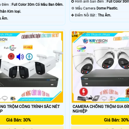
✪ Hình ảnh ban đêm :
Full Color 3
🌜 Xem Được Ban Đêm :
Full Color 30m Có Màu Ban Ðêm.
💢 Mẫu Camera
Dome Plastic.
hân Kim loại.
️✤ Điểm Nỗi Bật :
Thu Âm.
u Âm.
5811
NG TRỘM CÔNG TRÌNH SẮC NÉT
CAMERA CHỐNG TRỘM GIA ĐÌ
IP
NGHIỆP
Giá Bán: 30%
Giá Bán: 30%