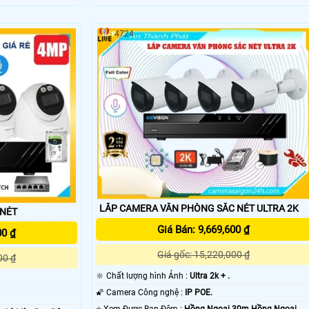
4724
LẮP CAMERA VĂN PHÒNG SẮC NÉT ULTRA 2K
 NÉT
Giá Bán: 9,669,600 ₫
00 ₫
Giá gốc: 15,220,000 ₫
00 ₫
🔆 Chất lượng hình Ảnh :
Ultra 2k + .
🌠 Camera Công nghệ :
IP POE.
⭐ Xem Được Ban Đêm :
Hồng Ngoại 30m Hồng Ngoại