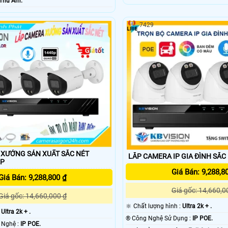
Thu Âm.
7429
XƯỞNG SẢN XUẤT SẮC NÉT
LẮP CAMERA IP GIA ĐÌNH SẮC
IP
Giá Bán: 9,288,8
Giá Bán: 9,288,800 ₫
Giá gốc: 14,660,0
Giá gốc: 14,660,000 ₫
🔆 Chất lượng hình :
Ultra 2k + .
:
Ultra 2k + .
®️ Công Nghệ Sử Dụng :
IP POE.
⚙ Trang Bị Công Nghệ :
IP POE.