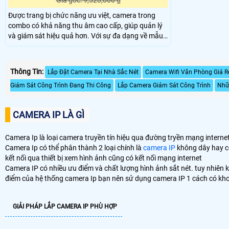
Giá gốc: 9,520,000 ₫
Được trang bị chức năng ưu việt, camera trong
combo có khả năng thu âm cao cấp, giúp quản lý
và giám sát hiệu quả hơn. Với sự đa dạng về mẫu
mã, sản phẩm của VISIONCOP đáp ứng mọi nhu
cầu của khách hàng, sự phát triển mạnh mẽ của
Thương hiệu camera Visioncop trên thị trường
Thông Tin:
Lắp Đặt Camera Tại Nhà Sắc Nét
Camera Wifi Văn Phòng Giá R
hiện nay đồng nghĩa với sự tin tưởng và lựa chọn
Giám Sát Công Trình Đang Thi Công
Lắp Camera Giám Sát Công Trình
Nhữ
của người tiêu dùng.
CAMERA IP LÀ GÌ
Camera Ip là loại camera truyền tín hiệu qua đường tryền mạng internet đ
Camera Ip có thể phân thành 2 loại chính là
camera IP
không dây hay cò
kết nối qua thiết bị xem hình ảnh cũng có kết nối mạng internet
Camera IP có nhiều ưu điểm và chất lượng hình ảnh sắt nét. tuy nhiên 
điểm của hệ thống camera Ip bạn nên sử dụng camera IP 1 cách có khoa
GIẢI PHÁP LẮP CAMERA IP PHÙ HỢP