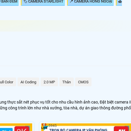
U BAN ĐÊM
🏷 CAMERA STARLIGHT
📍 CAMERA HỒNG NGOẠI
🕹
Ip FuLL HD 1080P có chất lượng hình ảnh sắt nét đáng
hất cho 1 bộ camera giá rẻ hình ảnh sắt nét. Với công
a Ip hình ảnh sáng đẹp giám sát qua mạng điện thoại
nh ảnh của camera Ip sắt nét hơn đến 20% so với
analog và điều đặt biệt hơn khi thi công camera Ip thì
ull Color
AI Coding
2.0 MP
Thân
CMOS
 đẹp hơn..
ng thực sắt nét phục vụ tốt cho nhu cầu hình ảnh cao, Đặt biệt camera 
hững công trình lớn như nhà xưởng, tòa nhà, dự án giao thông đường phố
uộc vào khoảng cách truyền tải tín hiệu. chính vì vây các dự án lớn
5945