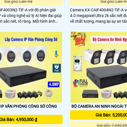
Giá gốc: Liên Hệ
Giá gốc: Liên H
F4003N2-TiF-A với độ phân giải
Camera KX-CAiF4004N2-TiF-A vớ
 và công nghệ xử lý AI hiện đại giúp
4.0 megapixel Ultra 2k sắc nét 
 nét, rõ ràng. Mỗi hình ảnh
về chất lượng, mang lại sự an tâ
ới độ sáng tối ưu giúp quan sát mọi
hệ thống camera an ninh gia đình. Với nh
ách chi tiết, dễ dàng theo dõi mọi
thông số khủng như độ phân giải
3024
 ra trong công trình một cách chính
kép và loa, đèn báo động đỏ - x
hiện chuyển động SMD 4
P VĂN PHÒNG CÔNG SỞ CÔNG
BỘ CAMERA AN NINH NGOÀI TR
Giá Bán: 5,200,0
Giá Bán: 4,950,000 ₫
Giá gốc: 7,650,00