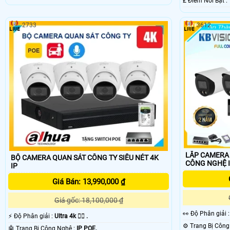
️₤ Điểm Nỗi Bật :
2733
3612
LẮP CAMERA 
BỘ CAMERA QUAN SÁT CÔNG TY SIÊU NÉT 4K
CÔNG NGHỆ 
IP
Giá Bán: 13,990,000 ₫
Giá gốc: 18,100,000 ₫
️👀 Độ Phân giải 
️⚡ Độ Phân giải :
Ultra 4k 👍🏾 .
🤖️ Trang Bị Công Nghệ :
IP POE.