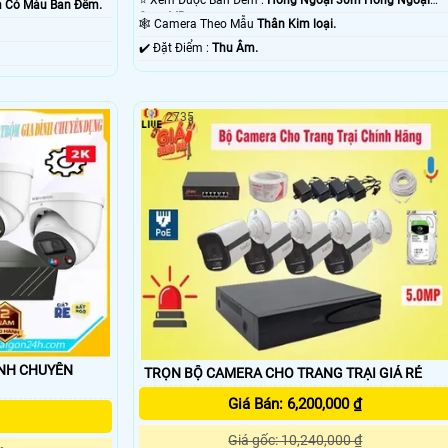
0m Có Màu Ban Ðêm.
Smart IR.
🕸️ Camera Theo Mẫu
Thân Kim loại.
️✔️ Đặt Điểm :
Thu Âm.
2735
NH CHUYÊN
TRỌN BỘ CAMERA CHO TRANG TRẠI GIÁ RẺ
Giá Bán: 6,200,000 ₫
Giá gốc: 10,240,000 ₫