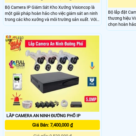
Bộ Camera IP Giám Sát Kho Xưởng Visioncop là
Bộ lắp đặt Ca
một giải pháp hoàn hảo cho việc giám sát an ninh
thương hiệu Vi
trong các kho xưởng và môi trường sản xuất. Với
chọn hoàn hảo
thiết kế trọn bộ, bao gồm nhiều camera IP chất
mã. Được trang bị chức năng thu âm, sản phẩm
lượng cao, người dùng có khả năng quan sát toàn
thiết kế nhỏ gọ
bộ không gian một cách dễ dàng. Bộ camera này
11450
văn phòng cũng
được nâng cấp lên đến độ phân giải 4
LẮP CAMERA AN NINH ĐƯỜNG PHỐ IP
Giá Bán: 7,400,000 ₫