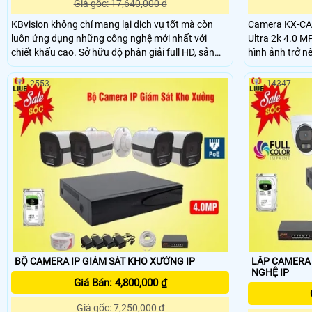
Giá gốc: 17,640,000 ₫
KBvision không chỉ mang lại dịch vụ tốt mà còn
Camera KX-CAi
luôn ứng dụng những công nghệ mới nhất với
Ultra 2k 4.0 MP
chiết khấu cao. Sở hữu độ phân giải full HD, sản
hình ảnh trở nên sắc
phẩm này đem lại hình ảnh sắc nét và chân thực.
được tái tạo v
Chiết khấu cao hấp dẫn cho khách hàng, KBvision
góc cạnh một c
2553
14347
cam kết cung cấp sản phẩm chất lượng đến tay
hoạt động diễn
người tiêu dùng với mức giá vô cùng hợp lý
xác
BỘ CAMERA IP GIÁM SÁT KHO XƯỞNG IP
LẮP CAMERA I
NGHỆ IP
Giá Bán: 4,800,000 ₫
Giá gốc: 7,250,000 ₫