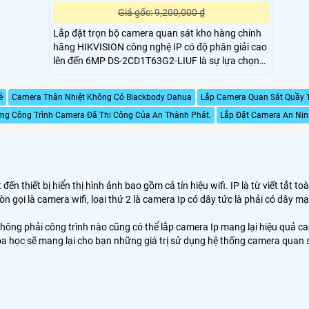
Giá gốc: 9,200,000 ₫
Lắp đặt trọn bộ camera quan sát kho hàng chính
hãng HIKVISION công nghệ IP có độ phân giải cao
lên đến 6MP DS-2CD1T63G2-LIUF là sự lựa chọn
hàng đầu cho hệ thống giám sát an ninh chất
lượng cao mang đến hình ảnh sắc nét và chi tiết,
ẻ
Camera Thân Nhiệt Không Có Blackbody Dahua
Lắp Camera Quan Sát Quầy 
giúp bạn theo dõi mọi hoạt động trong kho hàng
ng Công Trình Camera Đã Thi Công Của An Thành Phát.
một cách dễ dàng.
Lắp Đặt Camera An Nin
ến thiết bị hiển thị hình ảnh bao gồm cả tín hiệu wifi. IP là từ viết tắt t
n gọi là camera wifi, loại thứ 2 là camera Ip có dây tức là phải có dâ
không phải công trình nào cũng có thể lắp camera Ip mang lại hiệu quả c
 học sẽ mang lại cho bạn những giá trị sử dụng hệ thống camera quan s