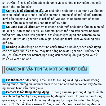
khi truyền. Tín hiệu số đảm bảo chất lượng video không bị suy giảm theo thời
gian hoặc khoảng cách.
- Camera Ip dễ dàng nâng cấp:
với khả năng hoăt động qua mạng và đầu ghi
hình có thể đặt ở vị trí khác , chỉ cần có mạng internet là có thể kết nối camera
ip về đầu ghi hình vì camera ip chỉ kết nối vào switch hoặc modum có mạng
internet gần đó là có thể truy cập từ xa bất kỳ đâu
- Đa Dạng Lưu Dữ Liệu:
Camera Ip không nhất thiết phải dùng đầu ghi hình để
lưu dữ liệu, bạn có thể lưu dữ liệu camera Ip trên thẻ nhớ, trện server, hoặc hệ
thống Nat. Tuy nhiên Đầu ghi hình là thiết bị chuyên dụng cho camera do đó
dù sao lưu trên đầu ghi hình vẫn là giải pháp giá rẻ tiết kiệm và dễ dùng hiệu
quả cao.
- Dễ Dàng Quản Lý:
Bạn có thể trình chiếu, truyền hình ảnh, video chất lượng
cao đến máy tính, điện thoại, máy tính bảng hoặc đầu ghi hình. Ở bất kỳ nơi
đâu, chỉ cần có kết nối internet, bạn cũng đều có thể quản lý được từ xa, điều
khiển và xem hình ảnh.
CAMERA IP VẪN TỒN TẠI MỘT SỐ NHƯỢT ĐIỂM
- Giá thành cao :
đây cũng là điều mà thị hiếu người dùng Việt Nam không
mong muốn. nhưng bù lại thì camera Ip có hình ảnh sắt nét rõ hơn vây đó mà
người Việt Mình vẫn thích giá rẻ.
- Camera Ip tốn Băng Thông Mạng:
Thi công camera Ip không đúng chuẩn thì
sẽ ảnh hưởng đến hệ thống mạng nội bộ đáng kể. bởi khi truyền tín hiệu thông
qua mạng của camera Ip luôn hoặt động liên tục truyền tải video chất lượng
cao do đó để triển khai camera IP đúng chuẩn để hạn chế ảnh hưởng đến hệ