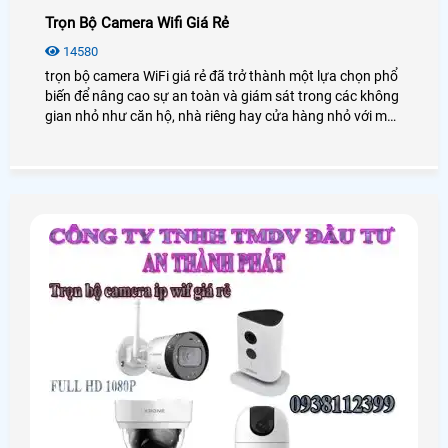
Trọn Bộ Camera Wifi Giá Rẻ
14580
trọn bộ camera WiFi giá rẻ đã trở thành một lựa chọn phổ
biến để nâng cao sự an toàn và giám sát trong các không
gian nhỏ như căn hộ, nhà riêng hay cửa hàng nhỏ với mức
chi phí tiết kiệm, ưu đãi. Trong bài viết này, An Thành Phát
sẽ cung cấp cho bạn những gói lắp camera wifi trọn bộ
chất lượng với mức giá ưu đãi nhất