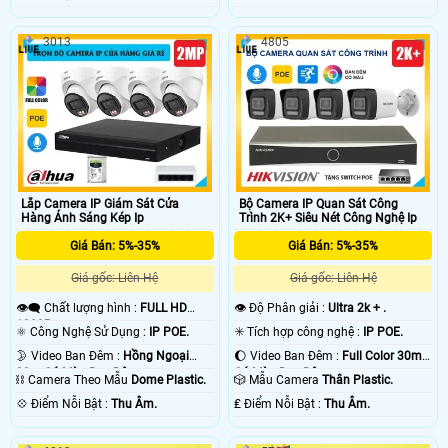
3013
4805
Lắp Camera IP Giám Sát Cửa
Bộ Camera IP Quan Sát Công
Hàng Ánh Sáng Kép Ip
Trình 2K+ Siêu Nét Công Nghệ Ip
Giá Bán: 5%-35%
Giá Bán: 5%-35%
Giá gốc: Liên Hệ
Giá gốc: Liên Hệ
👁️‍🗨 Chất lượng hình :
FULL HD
👁 Độ Phân giải :
Ultra 2k + .
1080P .
⚛️ Công Nghệ Sử Dụng :
IP POE.
✳️ Tích hợp công nghệ :
IP POE.
🌛 Video Ban Đêm :
Hồng Ngoại
🌔 Video Ban Đêm :
Full Color 30m
30m Có Màu Ban Ðêm.
Có Màu Ban Ðêm.
⛓ Camera Theo Mẫu
Dome Plastic.
🎲 Mẫu Camera
Thân Plastic.
️💠 Điểm Nỗi Bật :
Thu Âm.
️₤ Điểm Nỗi Bật :
Thu Âm.