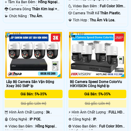
⭐ Tầm Xa Ban Đêm :
Hồng Ngoại
🌜 Video Ban Đêm :
Full Color 30m
80m Có Màu Ban Ðêm.
🐉️ Camera Dòng
Thân Kim loại +
Có Màu Ban Ðêm.
🎲 Camera Thiết Kế
Thân Plastic.
Nhựa.
️💫 Chức Năng :
Thu Âm.
️💎 Tích Hợp :
Thu Âm Và Loa.
1215
1102
Lắp Bộ Camera Sân Vận Động
Bộ Camera Speed Dome ColorVu
Xoay 360 5MP Ip
HIKVISION Công Nghệ Ip
Giá Bán: 5%-35%
Giá Bán: 5%-35%
Giá gốc: Liên Hệ
Giá gốc: Liên Hệ
🦉 Hình Ành Chất Lượng :
3k .
️⚡ Hình Ành Chất Lượng :
FULL HD
1080P .
🤖️ Công Nghệ :
IP POE.
⚙ Công Nghệ :
IP.
❈ Video Ban Đêm :
Hồng Ngoại
❂ Video Ban Đêm :
Full Color 30m