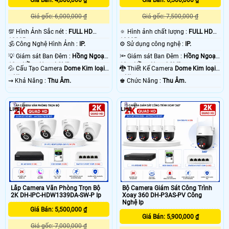
Giá Bán: 6,500,000 ₫
Giá gốc: 6,000,000 ₫
Giá gốc: 7,500,000 ₫
💯 Hình Ảnh Sắc nét :
FULL HD
🔅 Hình ảnh chất lượng :
FULL HD
1080P .
1080P .
🕉️ Công Nghệ Hình Ảnh :
IP.
⚙ Sử dụng công nghệ :
IP.
💡 Giám sát Ban Đêm :
Hồng Ngoại
🔦 Giám sát Ban Đêm :
Hồng Ngoại
10m Hồng Ngoại SMD.
10m Hồng Ngoại SMD.
💦 Cấu Tạo Camera
Dome Kim loại
🐉️ Thiết Kế Camera
Dome Kim loại
+ Nhựa.
+ Nhựa.
️⇝ Khả Năng :
Thu Âm.
️♚ Chức Năng :
Thu Âm.
5
2
Lắp Camera Văn Phòng Trọn Bộ
Bộ Camera Giám Sát Công Trình
2K DH-IPC-HDW1339DA-SW-P Ip
Xoay 360 DH-P3AS-PV Công
Nghệ Ip
Giá Bán: 5,500,000 ₫
Giá Bán: 5,900,000 ₫
Giá gốc: 7,000,000 ₫