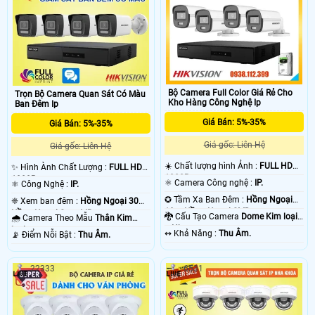
Bộ Camera Full Color Giá Rẻ Cho
Trọn Bộ Camera Quan Sát Có Màu
Kho Hàng Công Nghệ Ip
Ban Đêm Ip
Giá Bán: 5%-35%
Giá Bán: 5%-35%
Giá gốc: Liên Hệ
Giá gốc: Liên Hệ
☀️ Chất lượng hình Ảnh :
FULL HD
✨ Hình Ành Chất Lượng :
FULL HD
1080P .
1080P .
⚛️ Camera Công nghệ :
IP.
⚛️ Công Nghệ :
IP.
✪ Tầm Xa Ban Đêm :
Hồng Ngoại
❈ Xem ban đêm :
Hồng Ngoại 30m
10m Hồng Ngoại SMD.
Hồng Ngoại Smart IR.
🐉️ Cấu Tạo Camera
Dome Kim loại
🌧️ Camera Theo Mẫu
Thân Kim
+ Nhựa.
loại.
️↭ Khả Năng :
Thu Âm.
️📡 Điểm Nỗi Bật :
Thu Âm.
22333
6531