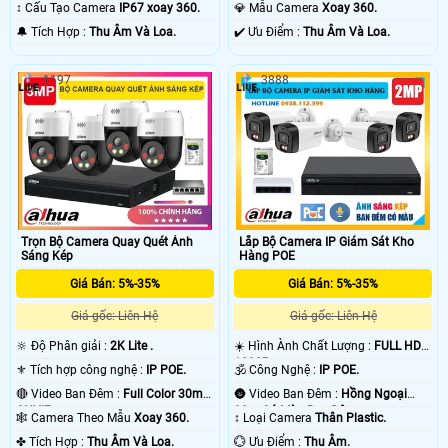
30m ONVIF.
Có Màu Ban Ðêm.
↕️ Cấu Tạo Camera
IP67 xoay 360.
💎 Mẫu Camera
Xoay 360.
️🔔 Tích Hợp :
Thu Âm Và Loa.
️✔️ Ưu Điểm :
Thu Âm Và Loa.
1197
3888
Trọn Bộ Camera Quay Quét Ánh
Lắp Bộ Camera IP Giám Sát Kho
Sáng Kép
Hàng POE
Giá Bán: 5%-35%
Giá Bán: 5%-35%
Giá gốc: Liên Hệ
Giá gốc: Liên Hệ
🔆 Độ Phân giải :
2K Lite .
☀️ Hình Ành Chất Lượng :
FULL HD
1080P .
⚜️ Tích hợp công nghệ :
IP POE.
🕉️ Công Nghệ :
IP POE.
🔴 Video Ban Đêm :
Full Color 30m
🌚 Video Ban Đêm :
Hồng Ngoại
ONVIF.
30m Có Màu Ban Ðêm.
🕸️ Camera Theo Mẫu
Xoay 360.
↕️ Loại Camera
Thân Plastic.
️✤ Tích Hợp :
Thu Âm Và Loa.
️💮 Ưu Điểm :
Thu Âm.