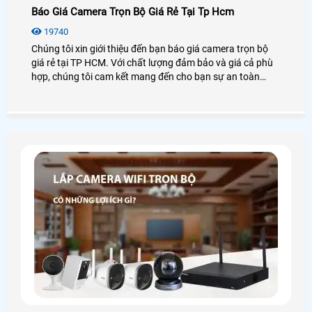
Báo Giá Camera Trọn Bộ Giá Rẻ Tại Tp Hcm
19740
Chúng tôi xin giới thiệu đến bạn báo giá camera trọn bộ
giá rẻ tại TP HCM. Với chất lượng đảm bảo và giá cả phù
hợp, chúng tôi cam kết mang đến cho bạn sự an toàn
tuyệt đối. Trọn bộ camera gồm các thiết bị như camera
quan sát, đầu ghi hình, cáp, công tắc điện. Bằng việc sử
dụng công nghệ hiện đại, hình ảnh đạt độ nét cao và có
thể giám sát từ xa qua điện thoại di động