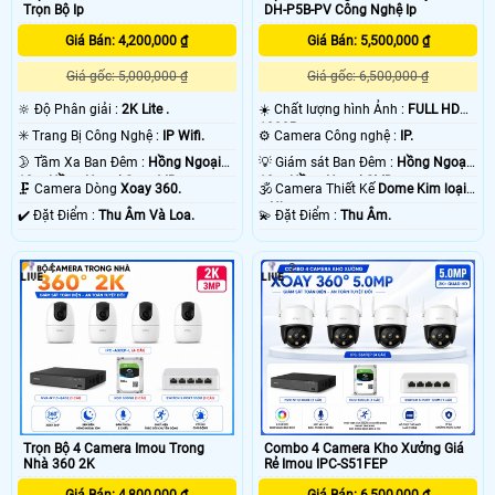
Trọn Bộ Ip
DH-P5B-PV Công Nghệ Ip
khoảng cách truyền tải tín hiệu. chính vì vây các dự án lớn thường sử dụng
camera IP
với mục đích dễ dàng nâng cấp dễ dàng sửa chửa cho toàn bộ hệ
Giá Bán: 4,200,000 ₫
Giá Bán: 5,500,000 ₫
thống . 💡
Giá gốc: 5,000,000 ₫
Giá gốc: 6,500,000 ₫
🔆 Độ Phân giải :
2K Lite .
☀️ Chất lượng hình Ảnh :
FULL HD
1080P .
✳️ Trang Bị Công Nghệ :
IP Wifi.
⚙ Camera Công nghệ :
IP.
🌛 Tầm Xa Ban Đêm :
Hồng Ngoại
💡 Giám sát Ban Đêm :
Hồng Ngoại
10m Hồng Ngoại Smart IR.
10m Hồng Ngoại SMD.
🗜️ Camera Dòng
Xoay 360.
🕉️ Camera Thiết Kế
Dome Kim loại
+ Nhựa.
️✔️ Đặt Điểm :
Thu Âm Và Loa.
️💫 Đặt Điểm :
Thu Âm.
4
2
'
Trọn Bộ 4 Camera Imou Trong
Combo 4 Camera Kho Xưởng Giá
Nhà 360 2K
Rẻ Imou IPC-S51FEP
Giá Bán: 4,800,000 ₫