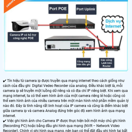
✔️ Tín hiệu từ camera ip được truyền qua mạng internet theo cách giống như
cách của đầu ghi Digital Vedeo Recorder của analog. Điều khác biệt là, mỗi
camera ip sẽ truyền một luồng dữ riêng và có địa chỉ IP riêng biệt. Khi xem qua
mạng internet, ta có thể xem hình ảnh của một camera riêng lẻ hoặc cũng có
thể xem hình ảnh của nhiều camera trên một màn hình nhờ phần mềm quản lý
nào đó. Đây là tính năng rất linh hoạt của IP camera và cũng là điểm khác biệt
giữa camera ip và camera Analog đứng trên góc độ xem hình ảnh qua mạng
internet.
✔️ Việc ghi hình ảnh cho Camera IP được thực hiện bởi một máy chủ ghi hình
(Recording PC) hoặc bằng đầu ghi hình qua mạng (NVR – Network Video
Recorder). Chính vì ghi hình qua mạng, nên bạn có thể đặt đầu ghi hình tại bất