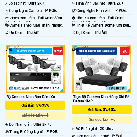
️⚡ Độ sắc nét :
Ultra 2k + .
🔆 Hình Ảnh Sắc nét :
Ultra 2k + .
⚛️ Công Nghệ Camera :
IP POE.
🏆 Công Nghệ Hình Ảnh :
IP POE.
🔦 Video Ban Đêm :
Full Color 30m
🌚 Tầm Xa Ban Đêm :
Full Color
Có Màu Ban Ðêm.
30m Có Màu Ban Ðêm.
🐉️ Camera Theo Mẫu
Thân Plastic.
🐉️ Thiết Kế Camera
Dome Kim loại
+ Nhựa.
️🔮 Ưu Điểm :
Thu Âm.
️⌘ Đặt Điểm :
Thu Âm.
1048
1447
Bộ Camera Nhìn Ban Đêm Xa
Trọn Bộ Camera Kho Hàng Giá Rẻ
Dahua 3MP
Giá Bán: 5%-35%
Giá Bán: 5%-35%
Giá gốc: Liên Hệ
Giá gốc: Liên Hệ
☀️ Độ Phân giải :
Ultra 2k + .
✨ Độ Phân giải :
2K Lite .
🕉️ Trang Bị Công Nghệ :
IP POE.
🌠 Tích hợp công nghệ :
IP Wifi.