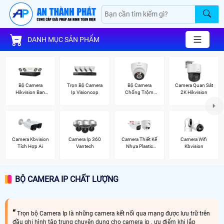
DANH MỤC SẢN PHẨM
Bộ Camera
Trọn Bộ Camera
Bộ Camera
Camera Quan Sát
Hikvision Ban
Ip Visioncop
Chống Trộm
2K Hikvision
Đêm Có Màu
Kbvision
Camera Kbvision
Camera Ip 360
Camera Thiết Kế
Camera Wifi
Tích Hợp Ai
Vantech
Nhựa Plastic
Kbvision
Dahua
BỘ CAMERA IP CHẤT LƯỢNG
Trọn bộ Camera Ip là những camera kết nối qua mạng được lưu trữ trên
đầu ghi hình tập trung chuyên dụng cho camera ip . ưu điểm khi lắp