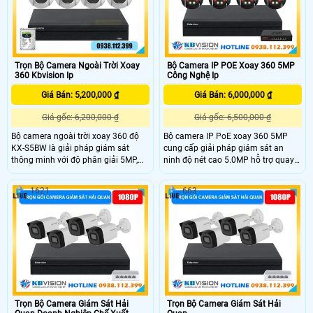
Trọn Bộ Camera Ngoài Trời Xoay
Bộ Camera IP POE Xoay 360 5MP
360 Kbvision Ip
Công Nghệ Ip
Giá Bán: 5,200,000 ₫
Giá Bán: 6,000,000 ₫
Giá gốc: 6,200,000 ₫
Giá gốc: 6,500,000 ₫
Bộ camera ngoài trời xoay 360 độ
Bộ camera IP PoE xoay 360 5MP
KX-S5BW là giải pháp giám sát
cung cấp giải pháp giám sát an
thông minh với độ phân giải 5MP,
ninh độ nét cao 5.0MP hỗ trợ quay
chuẩn nén H.265, tiết kiệm dung
quét linh hoạt, ghi hình ban đêm có
lượng lưu trữ. Với ống kính cố định
màu, phát hiện chuyển động thông
1621
663
góc nhìn 78°, đèn LED ánh sáng ấm
minh và cảnh báo chủ động, công
và hồng ngoại tầm xa 30m, thiết bị
nghệ PoE giúp lắp đặt gọn gàng, ổn
đảm bảo quan sát ngày đêm. Tích
định.
hợp các tính năng như phát hiện
người, xe, âm thanh bất thường,
cùng đàm thoại hai chiều.
Trọn Bộ Camera Giám Sát Hải
Trọn Bộ Camera Giám Sát Hải