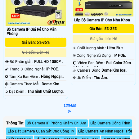
Lắp Bộ Camera IP Cho Nha Khoa
Giá Bán: 5%-35%
Bộ Camera IP Giá Rẻ Cho Văn
Phòng
Giá gốc: Liên Hệ
Giá Bán: 5%-35%
🔆 Chất lượng hình :
Ultra 2k + .
Giá gốc: Liên Hệ
✳️ Công Nghệ Sử Dụng :
IP POE.
👁 Độ Phân giải :
FULL HD 1080P .
🌔 Video Ban Đêm :
Full Color 20m
Có Màu Ban Ðêm.
🌠 Trang Bị Công Nghệ :
IP POE.
🤹 Camera Dòng
Dome Kim loại.
✪ Tầm Xa Ban Đêm :
Hồng Ngoại
️✤ Ưu Điểm :
Thu Âm.
30m Hồng Ngoại Smart IR.
🕸️ Camera Theo Mẫu
Dome Kim
loại.
️➲ Đặt Điểm :
Thu hình Chất Lượng.
1
2
3
4
5
6
⫸
Thông Tin:
Bộ Camera IP Phòng Khám Ghi Âm
Lắp Camera Công Trình
Lắp Đặt Camera Quan Sát Cho Công Ty
Lắp Camera An Ninh Ngoài Trời