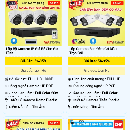
6813
5760
Lắp Bộ Camera IP Giá Rẻ Cho Gia
Lắp Camera Ban Đêm Có Màu
Đình
Trọn Gói
Giá Bán: 5%-35%
Giá Bán: 5%-35%
Giá gốc: Liên Hệ
Giá gốc: Liên Hệ
🦉 Độ sắc nét :
FULL HD 1080P .
☀️ Hình ảnh chất lượng :
FULL HD
1080P .
✳️ Công Nghệ Camera :
IP POE.
®️ Sử dụng công nghệ :
IP POE.
❂ Video Ban Đêm :
Full Color 20m
💡 Tầm Xa Ban Đêm :
Full Color
Có Màu Ban Ðêm.
50m Có Màu Ban Ðêm.
🐉️ Thiết Kế Camera
Dome Plastic.
🐜 Thiết Kế Camera
Thân Plastic.
️👮 Điểm Nỗi Bật :
Thu Âm.
️🎙 Chức Năng :
Thu Âm.
5486
13561