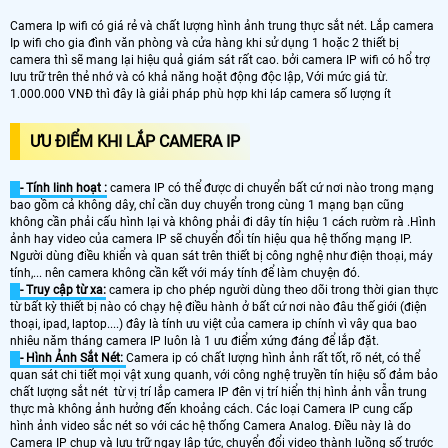
Camera Ip wifi có giá rẻ và chất lượng hình ảnh trung thực sắt nét. Lắp camera
Ip wifi cho gia đình văn phòng và cửa hàng khi sử dụng 1 hoặc 2 thiết bị
camera thì sẽ mang lại hiệu quả giám sát rất cao. bởi camera IP wifi có hổ trợ
lưu trữ trên thẻ nhớ và có khả năng hoặt động độc lập, Với mức giá từ.
1.000.000 VNĐ thì đây là giải pháp phù hợp khi láp camera số lượng ít
ƯU ĐIỂM KHI LẮP CAMERA IP
- Tính linh hoạt :
camera IP có thể được di chuyển bất cứ nơi nào trong mạng
bao gồm cả không dây, chỉ cần duy chuyển trong cùng 1 mạng bạn cũng
không cần phải cấu hình lại và không phải đi dây tín hiệu 1 cách rườm rà .Hình
ảnh hay video của camera IP sẽ chuyển đổi tín hiệu qua hệ thống mạng IP.
Người dùng điều khiển và quan sát trên thiết bị công nghệ như điện thoại, máy
tính,... nên camera không cần kết với máy tính để làm chuyện đó.
- Truy cập từ xa:
camera ip cho phép người dùng theo dõi trong thời gian thực
từ bất kỳ thiết bị nào có chạy hệ điều hành ở bất cứ nơi nào đâu thế giới (điện
thoại, ipad, laptop....) đây là tính ưu việt của camera ip chính vì vây qua bao
nhiêu năm tháng camera IP luôn là 1 ưu điểm xứng đáng để lắp đặt.
- Hình Ảnh Sắt Nét:
Camera ip có chất lượng hình ảnh rất tốt, rõ nét, có thể
quan sát chi tiết mọi vật xung quanh, với công nghệ truyền tín hiệu số đảm bảo
chất lượng sắt nét từ vị trí lắp camera IP đên vị trí hiển thị hình ảnh vẫn trung
thực mà không ảnh hưởng đến khoảng cách. Các loại Camera IP cung cấp
hình ảnh video sắc nét so với các hệ thống Camera Analog. Điều này là do
Camera IP chụp và lưu trữ ngay lập tức, chuyển đổi video thành luồng số trước