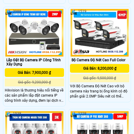
hợp đèn báo động, còi hú báo động ,
một điều vô cùng được quan tâm
nhận diên phân biệt người khi báo
đến. Bộ camera an ninh khu phố DS-
3988
1519
động, ban đêm hồng ngoại 60m và
2CD1027G2H-LIUF với độ phân giải
đèn led trợ sáng 60m khi có phát
cao lên đến 2MP, còn được trang bị
hiện người tại vị trí lắp camera báo
công nghệ có thể nhìn có màu vào
động chống trộm chuyên dụng này.
ban đêm, kèm theo đó là khả năng
chống nước IP67, được tích hợp
micro để có thể thu được âm thanh
Lắp Đặt Bộ Camera IP Công Trình
Bộ Camera Độ Nét Cao Full Color
Xây Dựng
Giá Bán: 8,200,000 ₫
Giá Bán: 7,900,000 ₫
Giá gốc: 9,500,000 ₫
Giá gốc: 9,200,000 ₫
Với Bộ Camera Độ Nét Cao với bộ
Hikvision là thương hiệu nổi tiếng về
camera này trang bị ống kính có độ
các sản phẩm lắp đặt camera IP
phẩn giải 2.0MP Siêu nét có thể
công trình xây dựng, đem lại dịch vụ
giám sát được hình ảnh có màu vào
tốt và ứng dụng công nghệ mới. Bộ
ban đêm với khoảng cách lên đến
camera IP của Hikvision được trang
50m, sử dụng công nghệ cấp nguồn
1538
1228
bị tích hợp khả năng thu âm đáng
qua dây mạng IP POe, đầu ghi lưu
quan tâm, giúp người dùng dễ dàng
trữ 4 kênh và đã bảo gồm ổ cưng
ghi lại âm thanh trong quá trình
lưu trữ hình ảnh với dung lượng
giám sát
500Gb