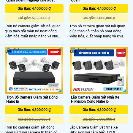
Quan Doanh Nghiệp Chế Xuất
Quan
Giá Bán: 4,400,000 ₫
Giá Bán: 4,400,000 ₫
Giá gốc: 5,000,000 ₫
Giá gốc: 5,000,000 ₫
Trọn bộ camera giám sát hải quan
Trọn bộ camera giám sát hải quan
giúp theo dõi toàn bộ hoạt động
giúp theo dõi toàn bộ hoạt động
kiểm hóa, xuất nhập hàng và khu
kiểm hóa, xuất nhập hàng và khu
vực kho bãi một cách minh bạch.
vực kho bãi một cách minh bạch.
Hệ thống camera ghi hình rõ nét
Hệ thống camera ghi hình rõ nét
963
1978
ngày đêm, hỗ trợ lưu trữ và truy xuất
ngày đêm, hỗ trợ lưu trữ và truy xuất
dữ liệu nhanh chóng, giúp cơ quan
dữ liệu nhanh chóng, giúp cơ quan
quản lý và doanh nghiệp kiểm soát
quản lý và doanh nghiệp kiểm soát
quy trình hàng hóa hiệu quả.
quy trình hàng hóa hiệu quả.
Trọn Bộ Camera Giám Sát Đóng
Lắp Camera Giám Sát Nhà Xe
Hàng Ip
Hikvision Công Nghệ Ip
Giá Bán: 4,800,000 ₫
Giá Bán: 4,800,000 ₫
Giá gốc: 5,500,000 ₫
Giá gốc: 5,500,000 ₫
Trọn bộ camera giám sát đóng
Lắp Camera Giám Sát Nhà Xe
hàng sử dụng camera IP thân cố
Hikvision với cảm biến 1/2.9