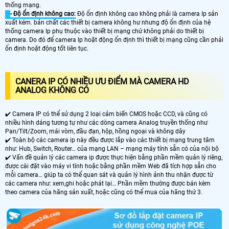
thống mạng.
- Độ ổn định không cao:
Độ ổn định không cao không phải là camera Ip sản
xuất kém. bản chất các thiết bị camera không hư nhưng độ ổn định của hệ
thống camera Ip phụ thuộc vào thiết bị mạng chứ không phải do thiết bị
camera. Do đó để camera Ip hoặt động ổn định thì thiết bị mạng cũng cần phải
ổn định hoặt động tốt liên tục.
CANERA IP CÓ NHIỀU ƯU ĐIỂM MÀ CAMERA HD
ANALOG KHÔNG CÓ
✔️ Camera IP có thể sử dụng 2 loại cảm biến CMOS hoặc CCD, và cũng có
nhiều hình dáng tương tự như các dòng camera Analog truyền thống như
Pan/Tilt/Zoom, mái vòm, đầu đạn, hộp, hồng ngoại và không dây
✔️ Toàn bộ các camera ip này đều được lắp vào các thiết bị mạng trung tâm
như: Hub, Switch, Router… của mạng LAN – mạng máy tính sẵn có của nội bộ
✔️ Vấn đề quản lý các camera ip được thực hiện bằng phần mềm quản lý riêng,
được cài đặt vào máy vi tính hoặc bằng phần mềm Web đã tích hợp sẵn cho
mỗi camera… giúp ta có thể quan sát và quản lý hình ảnh thu nhận được từ
các camera như: xem,ghi hoặc phát lại… Phần mềm thường được bán kèm
theo camera của hãng sản xuất, hoặc cũng có thể mua của hãng thứ 3.