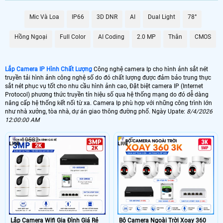
🌐 Bộ Camera Ip Giá Rẻ Dahua
Mic Và Loa
IP66
3D DNR
AI
Dual Light
78°
5.900.000 VNĐ
Trọn Bộ Camera Ip
Hồng Ngoại
Full Color
AI Coding
2.0 MP
Thân
CMOS
📶 Lắp 1 Camera Wifi Ip Ebitcam
1.300.000 VNĐ
Lắp Camera Ip Wifi E3
Lắp Camera IP Hình Chất Lượng
Công nghệ camera Ip cho hình ảnh sắt nét
truyền tải hình ảnh công nghệ số do đó chất lượng được đảm bảo trung thực
🔗 Lắp Camera IP FULL Color
sắt nét phục vụ tốt cho nhu cầu hình ảnh cao, Đặt biệt camera IP (Internet
Protocol) phương thức truyền tín hiệu số qua hệ thống mạng do đó dễ dàng
8.700,000 VNĐ
Lắp Camera Ip Có Màu Ban Đêm
nâng cấp hệ thống kết nối từ xa. Camera Ip phù hợp với những công trình lớn
như nhà xưởng, tòa nhà, dự án giao thông đường phố. Ngày Upate:
8/4/2026
12:00:00 AM
🔥 Bõ Camera Ip Có Micro
19582
5
7.300.000 VNĐ
Lắp Camera IP Có Thu Âm
🖥 Camera Ip FuLL HD 1080P có chất lượng hình ảnh sắt nét đáng để đầu
tư nhất cho 1 bộ camera giá rẻ hình ảnh sắt nét. Với công nghệ camera Ip
hình ảnh sáng đẹp giám sát qua mạng điện thoại ổ định. Hình ảnh của
camera Ip sắt nét hơn đến 20% so với camera HD analog và điều đặt biệt
hơn khi thi công camera Ip thì sẽ gọn hơn đẹp hơn..
🎁 Camera Ip là dòng camera truyền hình ảnh thông qua mạng internet theo cơ
chế số học. do đó chất lượng hình ảnh của camera IP không phụ thuộc vào
Lắp Camera Wifi Gia Đình Giá Rẻ
Bộ Camera Ngoài Trời Xoay 360