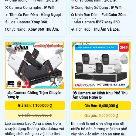
️👀 Chất lượng hình Ảnh :
2K Lite .
✨ Chất lượng hình :
2K Lite .
⚒ Camera Công nghệ :
IP Wifi.
®️ Công Nghệ Sử Dụng :
IP Wifi.
🔅 Tầm Xa Ban Đêm :
Hồng Ngoại
❂ Nhìn Ban Đêm :
Full Color 20m
10m Hồng Ngoại Smart IR.
Có Màu Ban Ðêm.
💦 Loại Camera
Xoay 360.
↕️ Mẫu Camera
IP67 xoay 360.
️ƒ Chức Năng :
Xoay 360 Thu Âm.
️💎 Tích Hợp :
Thu Âm Và Loa.
3726
21857
Lắp Camera Chống Trộm Chuyên
Bộ Camera An Ninh Khu Phố Thu
Dụng Ip
Âm Công Nghệ Ip
Giá Bán: 1,100,000 ₫
Giá Bán: 8,400,000 ₫
Giá gốc: 9,800,000 ₫
Giá gốc: 9,500,000 ₫
Lắp camera báo động chống trộm
Khu phố là nơi sinh sống của rất
chuyên dụng thương hiệu dahua với
nhiều hộ dân ở trong một khu phố
những chức năng ưu việt như tích
vậy nên việc đảm bảo an ninh là