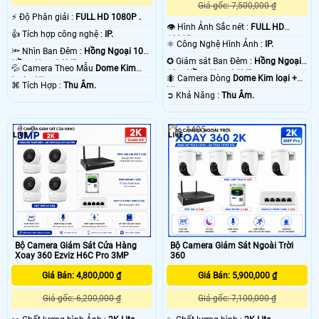
Giá gốc: 7,500,000 ₫
️⚡ Độ Phân giải :
FULL HD 1080P .
👁 Hình Ảnh Sắc nét :
FULL HD
👍 Tích hợp công nghệ :
IP.
1080P .
⚛️ Công Nghệ Hình Ảnh :
IP.
🔦 Nhìn Ban Đêm :
Hồng Ngoại 10m
✪ Giám sát Ban Đêm :
Hồng Ngoại
Hồng Ngoại SMD.
💦 Camera Theo Mẫu
Dome Kim
10m Hồng Ngoại SMD.
🐜 Camera Dòng
Dome Kim loại +
loại + Nhựa.
️⌘ Tích Hợp :
Thu Âm.
Nhựa.
️➲ Khả Năng :
Thu Âm.
2
1405
Bộ Camera Giám Sát Cửa Hàng
Bộ Camera Giám Sát Ngoài Trời
Xoay 360 Ezviz H6C Pro 3MP
360
Giá Bán: 4,800,000 ₫
Giá Bán: 5,900,000 ₫
Giá gốc: 6,200,000 ₫
Giá gốc: 7,100,000 ₫