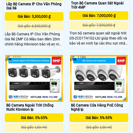
Trọn Bộ Camera Quan Sát Ngoài
Lắp Bộ Camera IP Cho Văn Phòng
Trời 4MP
Giá Rẻ
Giá Bán: 7,000,000 ₫
Giá Bán: 5,300,000 ₫
Giá gốc: 7,500,000 ₫
Giá gốc: 6,500,000 ₫
Trọn bộ camera quan sát ngoài trời
Lắp Bộ Camera IP Cho Văn Phòng
DS-2CD1T41G2-LIU giúp theo dõi và
Giá Rẻ 2MP Có Màu ban đêm 20m
bảo vệ an ninh tại các khu vực nhà
chính hãng Hikvision bảo vệ an ninh
ở, cửa hàng, kho xưởng hoặc bãi xe
văn phòng một cách tốt nhấthỗ trợ
một cách hiệu quả. Camera ngoài
ghi hình sắc nét cho hình ảnh
1111
1749
trời DS-2CD1T41G2-LIU sở hữu độ
FULLHD 1080p cung cấp hình ảnh
phân giải cao lên đến 4MP, tích hợp
ban đêm có màu hoặc hồng ngoại
nhiều công nghệ thông minh như
tuy theo ý thích của bạn bên cạnh
phát hiện người và phương tiện, chế
đó là tính năng phát hiện thông
độ đèn thông minh, ...
minh phân biệt người hoặc phương
tiện đảm bảo an ninh hiệu quả.
Bộ Camera Ngoài Trời Chống
Bộ Camera Cửa Hàng PoE Công
Nước Kbvision Ip
Nghệ Ip
Giá Bán: 5%-35%
Giá Bán: 5%-35%
Giá gốc: Liên Hệ
Giá gốc: Liên Hệ