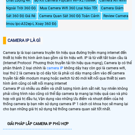
Chất Lượng 4K
Bộ Kit Camera Fujicam WF-X2108MA
Camera An Ninh
Ngoài Trời 360 Độ
Mua Camera Wifi 360 Loại Nào Tốt
Camera Giám
Sát 360 Độ Giá Rẻ
Camera Quan Sát 360 Độ Toàn Cảnh
Review Camera
Imou Ipc-A32ep-L Xoay 360 Độ
CAMERA IP LÀ GÌ
Camera Ip là loại camera truyền tín hiệu qua đường tryền mạng internet đến
thiết bị hiển thị hình ảnh bao gồm cả tín hiệu wifi. IP là từ viết tắt toàn cầu là
(Internet Protocol Phương thức truyền tải tín hiệu qua mạng), Camera Ip có thể
phân thành 2 loại chính là
camera IP
không dây hay còn gọi là camera wifi,
loại thứ 2 là camera Ip có dây tức là phải có dây mạng cắm vào để camera
truyền tải đến modum mạng hoặc switch từ đó mới kết nối qua thiết bị xem
hình ảnh cũng có kết nối mạng internet
Camera IP có nhiều ưu điểm và chất lượng hình ảnh sắt nét. tuy nhiên không
phải công trình nào cũng có thể lắp camera Ip mang lại hiệu quả cao và phù
hợp với giá trị đầu tư, Vận dụng vào những Ưu điểm và nhượt điểm của hệ
thống camera Ip bạn nên sử dụng camera IP 1 cách có khoa học sẽ mang lại
cho bạn những giá trị sử dụng hệ thống camera quan sát tốt nhất.
GIẢI PHÁP LẮP CAMERA IP PHÙ HỢP