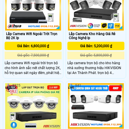
vệ không gian sống an toàn 24/7
nén H265+, khả năng chống ngược
phù hợp cho mọi gia đình.
sáng DWDR và tầm xa hồng ngoại
30m, giúp bạn yên tâm kinh doanh
hơn.
Lắp Camera Wifi Ngoài Trời Trọn
Lắp Camera Kho Hàng Giá Rẻ
Bộ 2K Ip
Công Nghệ Ip
Giá Bán: 6,800,000 ₫
Giá Bán: 5,200,000 ₫
Giá gốc: 7,500,000 ₫
Giá gốc: 5,800,000 ₫
Lắp camera Wifi ngoài trời trọn bộ
Lắp camera trọn bộ cho kho hàng
cho hình ảnh sắc nét chất lượng 2K,
nhà xưởng thương hiệu HIKVISION
hỗ trợ quan sát ngày đêm, phát hiện
tại An Thành Phát. trọn bộ 4
chuyển động thông minh và đàm
camera Kho hàng nhà xưởng Hình
thoại hai chiều. Trọn bộ camera
ảnh full hd 1080P độ phân giải
8325
941
ngoài trời dễ lắp đặt, kết nối ổn định,
2.0MP giám sát ban đêm 20m có
giúp người dùng theo dõi từ xa tiện
tích hợp đèn trợ sáng cho hình ảnh
lợi.
ban đêm có màu công nghệ IP ghi
hình ổn định