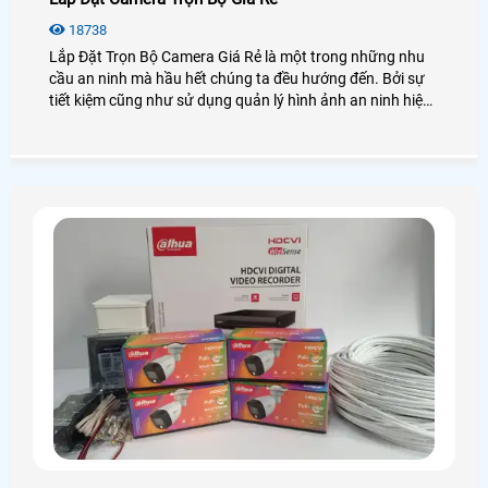
18738
Lắp Đặt Trọn Bộ Camera Giá Rẻ là một trong những nhu
cầu an ninh mà hầu hết chúng ta đều hướng đến. Bởi sự
tiết kiệm cũng như sử dụng quản lý hình ảnh an ninh hiệu
quả, bạn không cần phải lo nghĩ gì nhiều về việc lắp
camera cần những thiết bị gì. Vậy lắp camera trọn bộ là
gì? Giá bao nhiêu? Để giải đáp mọi thắc mắc hãy cùng An
Thành Phát xem qua bài viết dưới đây nhé!