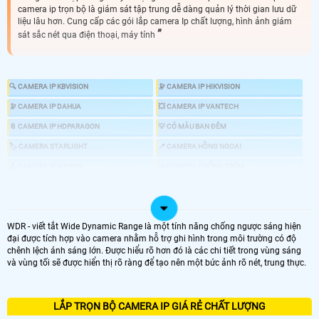
camera ip trọn bộ là giám sát tập trung dễ dàng quản lý thời gian lưu dữ
liệu lâu hơn. Cung cấp các gói lắp camera Ip chất lượng, hình ảnh giám
sát sắc nét qua điện thoại, máy tính
🔍 CAMERA IP KBVISION
🔭 CAMERA IP HIKVISION
🔭 CAMERA IP DAHUA
💥 CAMERA IP VANTECH
📎 CAMERA IP HDPARAGON
💡 CÓ MÀU BAN ĐÊM
🏷 CAMERA STARLIGHT
📍 CAMERA HỒNG NGOẠI
🕹 CAMERA XOAY 360
📣 CAMERA CHỐNG TRỘM
🎎 CHỐNG TRỘM CHUYÊN DỤNG
💤 CAMERA AI
📸 GIÁ LẮP CAMERA IP NHƯ THẾ NÀO
WDR - viết tắt Wide Dynamic Range là một tính năng chống ngược sáng hiện
đại được tích hợp vào camera nhằm hỗ trợ ghi hình trong môi trường có độ
chênh lệch ánh sáng lớn. Được hiểu rõ hơn đó là các chi tiết trong vùng sáng
và vùng tối sẽ được hiển thị rõ ràng để tạo nên một bức ảnh rõ nét, trung thực.
LOẠI CAMERA IP
LẮP TRỌN BỘ CAMERA IP GIÁ RẺ CHẤT LƯỢNG
GIÁ LẮP CAMERA