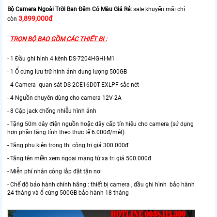
Bộ Camera Ngoài Trời Ban Đêm Có Màu Giá Rẻ:
sale khuyến mãi chỉ
3,899,000đ
còn
TRỌN BỘ BAO GỒM CÁC THIẾT BỊ :
- 1 Đầu ghi hình 4 kênh DS-7204HGHI-M1
- 1 Ổ cứng lưu trữ hình ảnh dung lượng 500GB
- 4 Camera quan sát DS-2CE16D0T-EXLPF sắc nét
- 4 Nguồn chuyên dùng cho camera 12V-2A
- 8 Cặp jack chống nhiễu hình ảnh
- Tặng 50m dây điện nguồn hoặc dây cấp tín hiệu cho camera (sử dụng
hơn phần tặng tính theo thực tế 6.000đ/mét)
- Tặng phụ kiện trong thi công trị giá 300.000đ
- Tặng tên miền xem ngoại mạng từ xa trị giá 500.000đ
- Miễn phí nhân công lắp đặt tận nơi
- Chế độ bảo hành chính hãng : thiết bị camera , đầu ghi hình bảo hành
24 tháng và ổ cứng 500GB bảo hành 18 tháng