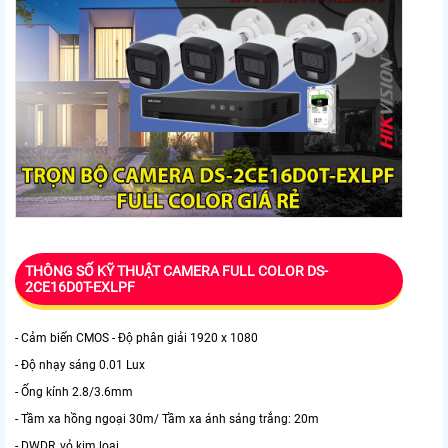
THÔNG SỐ KỸ THUẬT CAMERA FULL COLOR DS-
2CE16D0T-EXLPF
- Cảm biến CMOS - Độ phân giải 1920 x 1080
- Độ nhạy sáng 0.01 Lux
- Ống kính 2.8/3.6mm
- Tầm xa hồng ngoại 30m/ Tầm xa ánh sáng trắng: 20m
- DWDR, vỏ kim loại