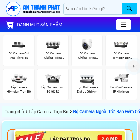
DANH MỤC SẢN PHẨM
Bộ Camera Ghi
Bô Camera
Bộ Camera
Bộ Camera
Âm Hikvision
Chống Trộm
Chống Trộm
Hikvision Ban
Hikvision
Hikvision
Đêm Có Màu
Lắp Camera
Lắp Camera Trọn
Trọn Bộ Camera
Báo Giá Camera
Hikvision Trọn Bộ
Bộ Giá Rẻ
Dahua Ghi Âm
IP Hikvision
›
›
Trang chủ
Lắp Camera Trọn Bộ
Bộ Camera Ngoài Trời Ban Đêm Có