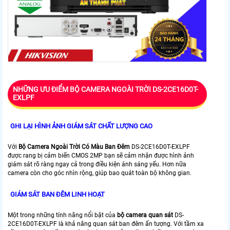
NHỮNG ƯU ĐIỂM BỘ CAMERA NGOÀI TRỜI DS-2CE16D0T-
EXLPF
GHI LẠI HÌNH ẢNH GIÁM SÁT CHẤT LƯỢNG CAO
Với
Bộ Camera Ngoài Trời Có Màu Ban Đêm
DS-2CE16D0T-EXLPF
được rang bị cảm biến CMOS 2MP bạn sẽ cảm nhận được hình ảnh
giám sát rõ ràng ngay cả trong điều kiện ánh sáng yếu. Hơn nữa
camera còn cho góc nhìn rộng, giúp bao quát toàn bộ không gian.
GIÁM SÁT BAN ĐÊM LINH HOẠT
Một trong những tính năng nổi bật của
bộ camera quan sát
DS-
2CE16D0T-EXLPF là khả năng quan sát ban đêm ấn tượng. Với tầm xa