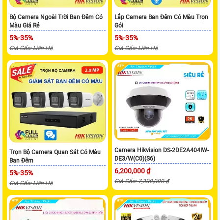
Bộ Camera Ngoài Trời Ban Đêm Có
Lắp Camera Ban Đêm Có Màu Trọn
Màu Giá Rẻ
Gói
5%-35%
5%-35%
Giá Gốc: Liên Hệ
Giá Gốc: Liên Hệ
Camera Hikvision DS-2DE2A404IW-
Trọn Bộ Camera Quan Sát Có Màu
DE3/W(C0)(S6)
Ban Đêm
6,200,000 ₫
5%-35%
Giá Gốc: 7,300,000 ₫
Giá Gốc: Liên Hệ