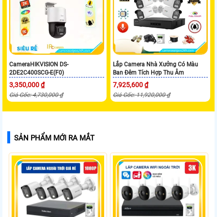
CameraHIKVISION DS-
Lắp Camera Nhà Xưởng Có Màu
2DE2C400SCG-E(F0)
Ban Đêm Tích Hợp Thu Âm
3,350,000 ₫
7,925,600 ₫
Giá Gốc: 4,730,000 ₫
Giá Gốc: 11,920,000 ₫
SẢN PHẨM MỚI RA MẮT