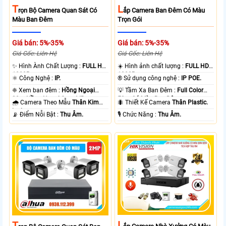
T
L
Rọn Bộ Camera Quan Sát Có
Ắp Camera Ban Đêm Có Màu
Màu Ban Đêm
Trọn Gói
Giá bán: 5%-35%
Giá bán: 5%-35%
Giá Gốc: Liên Hệ
Giá Gốc: Liên Hệ
✨ Hình Ành Chất Lượng :
FULL HD
☀️ Hình ảnh chất lượng :
FULL HD
1080P .
1080P .
⚛️ Công Nghệ :
IP.
®️ Sử dụng công nghệ :
IP POE.
❈ Xem ban đêm :
Hồng Ngoại
💡 Tầm Xa Ban Đêm :
Full Color
30m Hồng Ngoại Smart IR.
50m Có Màu Ban Ðêm.
🌧️ Camera Theo Mẫu
Thân Kim
🐜 Thiết Kế Camera
Thân Plastic.
loại.
️📡 Điểm Nỗi Bật :
Thu Âm.
️🎙 Chức Năng :
Thu Âm.
L
T