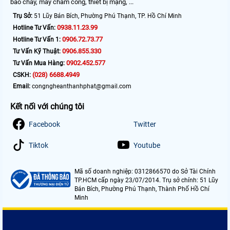
báo cháy, máy chấm công, thiết bị mạng, ...
Trụ Sở:
51 Lũy Bán Bích, Phường Phú Thạnh, TP. Hồ Chí Minh
0938.11.23.99
Hotline Tư Vấn:
0906.72.73.77
Hotline Tư Vấn 1:
0906.855.330
Tư Vấn Kỹ Thuật:
0902.452.577
Tư Vấn Mua Hàng:
(028) 6688.4949
CSKH:
Email:
congngheanthanhphat@gmail.com
Kết nối với chúng tôi
Facebook
Twitter
Tiktok
Youtube
Mã số doanh nghiệp: 0312866570 do Sở Tài Chính
TP.HCM cấp ngày 23/07/2014. Trụ sở chính: 51 Lũy
Bán Bích, Phường Phú Thạnh, Thành Phố Hồ Chí
Minh