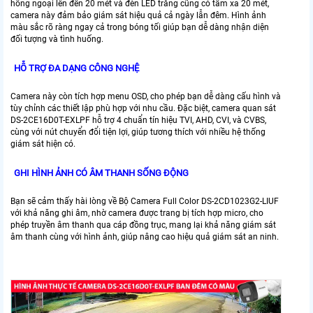
hồng ngoại lên đến 20 mét và đèn LED trắng cũng có tầm xa 20 mét,
camera này đảm bảo giám sát hiệu quả cả ngày lẫn đêm. Hình ảnh
màu sắc rõ ràng ngay cả trong bóng tối giúp bạn dễ dàng nhận diện
đối tượng và tình huống.
HỖ TRỢ ĐA DẠNG CÔNG NGHỆ
Camera này còn tích hợp menu OSD, cho phép bạn dễ dàng cấu hình và
tùy chỉnh các thiết lập phù hợp với nhu cầu. Đặc biệt, camera quan sát
DS-2CE16D0T-EXLPF hỗ trợ 4 chuẩn tín hiệu TVI, AHD, CVI, và CVBS,
cùng với nút chuyển đổi tiện lợi, giúp tương thích với nhiều hệ thống
giám sát hiện có.
GHI HÌNH ẢNH CÓ ÂM THANH SỐNG ĐỘNG
Bạn sẽ cảm thấy hài lòng về Bộ Camera Full Color DS-2CD1023G2-LIUF
với khả năng ghi âm, nhờ camera được trang bị tích hợp micro, cho
phép truyền âm thanh qua cáp đồng trục, mang lại khả năng giám sát
âm thanh cùng với hình ảnh, giúp nâng cao hiệu quả giám sát an ninh.