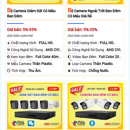
B
B
Ộ Camera Giám Sát Có Màu
Ộ Camera Ngoài Trời Ban Đêm
Ban Đêm
Có Màu Giá Rẻ
Giá bán: 5%-35%
Giá bán: 5%-35%
Giá Gốc: Liên Hệ
Giá Gốc: Liên Hệ
☀️ Chất lượng hình :
FULL HD
💯 Chất lượng hình :
FULL HD
1080P .
1080P .
⚒ Công Nghệ Sử Dụng :
AHD CVI
👍 Công Nghệ Sử Dụng :
AHD CVI
TVI BCS.
TVI BCS.
✪ Xem ban đêm :
Full Color 40m
🌔 Video Ban Đêm :
Full Color 20m
Có Màu Ban Ðêm.
Hồng Ngoại SMD.
⚒ Mẫu Camera
Thân Plastic.
🐜 Loại Camera
Thân Plastic.
️💮 Tích Hợp :
Thu Âm.
️♚ Tích Hợp :
Chống Nước.