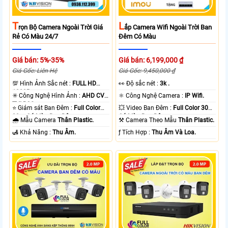
T
L
Rọn Bộ Camera Ngoài Trời Giá
Ắp Camera Wifi Ngoài Trời Ban
Rẻ Có Màu 24/7
Đêm Có Màu
Giá bán: 5%-35%
Giá bán: 6,199,000 ₫
Giá Gốc: Liên Hệ
Giá Gốc: 9,450,000 ₫
💯 Hình Ảnh Sắc nét :
FULL HD
️👀 Độ sắc nét :
3k .
1080P .
✳️ Công Nghệ Hình Ảnh :
AHD CVI
⚛️ Công Nghệ Camera :
IP Wifi.
TVI BCS.
⭐ Giám sát Ban Đêm :
Full Color
💥 Video Ban Đêm :
Full Color 30m
20m Có Màu Ban Ðêm.
Có Màu Ban Ðêm.
🌧️ Mẫu Camera
Thân Plastic.
⚒ Camera Theo Mẫu
Thân Plastic.
️🛃 Khả Năng :
Thu Âm.
️ƒ Tích Hợp :
Thu Âm Và Loa.