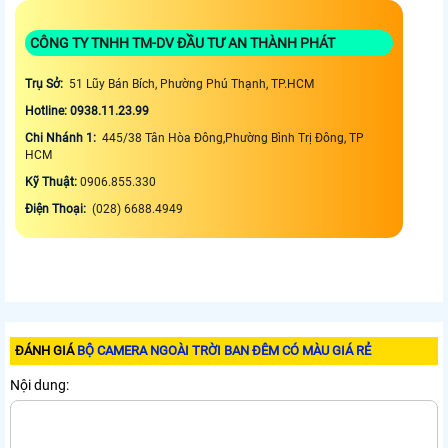
CÔNG TY TNHH TM-DV ĐẦU TƯ AN THÀNH PHÁT
Trụ Sở:
51 Lũy Bán Bích, Phường Phú Thạnh, TP.HCM
Hotline: 0938.11.23.99
Chi Nhánh 1:
445/38 Tân Hòa Đông,Phường Bình Trị Đông, TP
HCM
Kỹ Thuật:
0906.855.330
Điện Thoại:
(028) 6688.4949
ĐÁNH GIÁ
BỘ CAMERA NGOÀI TRỜI BAN ĐÊM CÓ MÀU GIÁ RẺ
Nội dung: