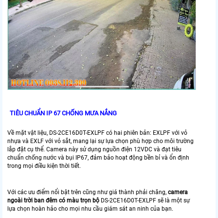
TIÊU CHUẨN IP 67 CHỐNG MƯA NẮNG
Về mặt vật liệu, DS-2CE16D0T-EXLPF có hai phiên bản: EXLPF với vỏ
nhựa và EXLF với vỏ sắt, mang lại sự lựa chọn phù hợp cho môi trường
lắp đặt cụ thể. Camera này sử dụng nguồn điện 12VDC và đạt tiêu
chuẩn chống nước và bụi IP67, đảm bảo hoạt động bền bỉ và ổn định
trong mọi điều kiện thời tiết.
Với các ưu điểm nổi bật trên cũng như giá thành phải chăng,
camera
ngoài trời ban đêm có màu trọn bộ
DS-2CE16D0T-EXLPF sẽ là một sự
lựa chọn hoàn hảo cho mọi nhu cầu giám sát an ninh của bạn.