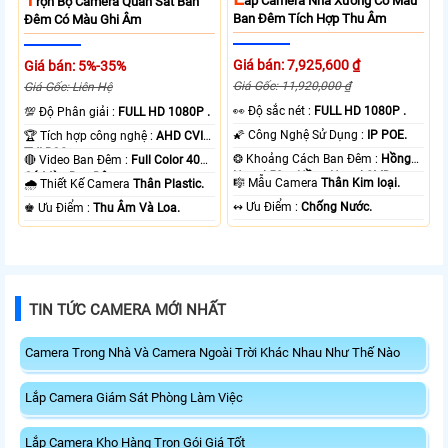
Ắp Camera Nhà Xưởng Có Màu
Rọn Bộ Camera Quan Sát Ban
Ban Đêm Tích Hợp Thu Âm
Đêm Có Màu Ghi Âm
Giá bán: 7,925,600 ₫
Giá bán: 5%-35%
Giá Gốc: 11,920,000 ₫
Giá Gốc: Liên Hệ
️👀 Độ sắc nét :
FULL HD 1080P .
💯 Độ Phân giải :
FULL HD 1080P .
🌠 Công Nghệ Sử Dụng :
IP POE.
🏆 Tích hợp công nghệ :
AHD CVI
TVI BCS.
❂ Khoảng Cách Ban Đêm :
Hồng
🔴 Video Ban Đêm :
Full Color 40m
Ngoại 50m Hồng Ngoại SMD.
Có Màu Ban Ðêm.
🎼️ Mẫu Camera
Thân Kim loại.
🌧️ Thiết Kế Camera
Thân Plastic.
️↭ Ưu Điểm :
Chống Nước.
️♚ Ưu Điểm :
Thu Âm Và Loa.
TIN TỨC CAMERA MỚI NHẤT
Camera Trong Nhà Và Camera Ngoài Trời Khác Nhau Như Thế Nào
Lắp Camera Giám Sát Phòng Làm Việc
Lắp Camera Kho Hàng Trọn Gói Giá Tốt