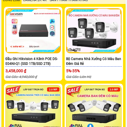
CÙNG LOẠI
CAMERA 2K 4K
SẢN PHẨM THAM KHẢO
Đầu Ghi Hikvision 4 Kênh POE DS-
Bộ Camera Nhà Xưởng Có Màu Ban
E04NI-Q1 (SSD 1TB/SSD 2TB)
Đêm Giá Rẻ
3,458,000 ₫
5%-35%
Giá Gốc: 4,940,000 ₫
Giá Gốc: Liên Hệ