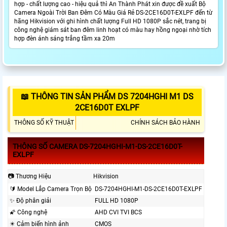
hợp - chất lượng cao - hiệu quả thì An Thành Phát xin được đề xuất Bộ
Camera Ngoài Trời Ban Đêm Có Màu Giá Rẻ DS-2CE16D0T-EXLPF đến từ
hãng Hikvision với ghi hình chất lượng Full HD 1080P sắc nét, trang bị
công nghệ giám sát ban đêm linh hoạt có màu hay hồng ngoại nhờ tích
hợp đèn ánh sáng trắng tầm xa 20m
📖 THÔNG TIN SẢN PHẨM DS 7204HGHI M1 DS
2CE16D0T EXLPF
THÔNG SỐ KỸ THUẬT
CHÍNH SÁCH BẢO HÀNH
THÔNG SỐ CAMERA DS-7204HGHI-M1-DS-2CE16D0T-
EXLPF
📷 Thương Hiệu
Hikvision
🔰 Model Lắp Camera Trọn Bộ
DS-7204HGHI-M1-DS-2CE16D0T-EXLPF
✨ Độ phân giải
FULL HD 1080P
🌠 Công nghệ
AHD CVI TVI BCS
✴️ Cảm biến hình ảnh
CMOS