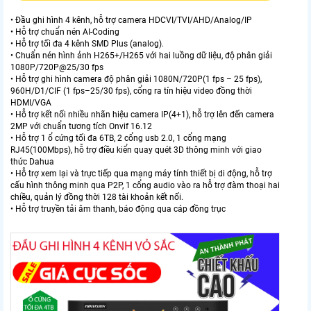
• Đầu ghi hình 4 kênh, hỗ trợ camera HDCVI/TVI/AHD/Analog/IP
• Hỗ trợ chuẩn nén AI-Coding
• Hỗ trợ tối đa 4 kênh SMD Plus (analog).
• Chuẩn nén hình ảnh H265+/H265 với hai luồng dữ liệu, độ phân giải
1080P/720P@25/30 fps
• Hỗ trợ ghi hình camera độ phân giải 1080N/720P(1 fps – 25 fps),
960H/D1/CIF (1 fps–25/30 fps), cổng ra tín hiệu video đồng thời
HDMI/VGA
• Hỗ trợ kết nối nhiều nhãn hiệu camera IP(4+1), hỗ trợ lên đến camera
2MP với chuẩn tương tích Onvif 16.12
• Hỗ trợ 1 ổ cứng tối đa 6TB, 2 cổng usb 2.0, 1 cổng mạng
RJ45(100Mbps), hỗ trợ điều kiển quay quét 3D thông minh với giao
thức Dahua
• Hỗ trợ xem lại và trực tiếp qua mạng máy tính thiết bị di động, hỗ trợ
cấu hình thông minh qua P2P, 1 cổng audio vào ra hỗ trợ đàm thoại hai
chiều, quản lý đồng thời 128 tài khoản kết nối.
• Hỗ trợ truyền tải âm thanh, báo động qua cáp đồng trục