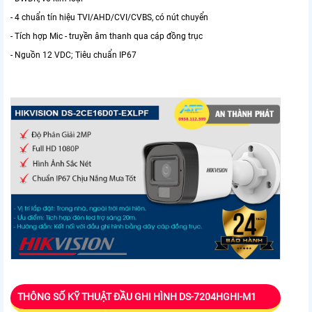
- 4 chuẩn tín hiệu TVI/AHD/CVI/CVBS, có nút chuyển
- Tích hợp Mic - truyền âm thanh qua cáp đồng trục
- Nguồn 12 VDC; Tiêu chuẩn IP67
THÔNG SỐ KỸ THUẬT ĐẦU GHI HÌNH DS-7204HGHI-M1