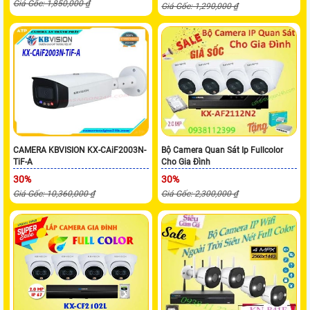
Giá Gốc: 1,850,000 ₫
Giá Gốc: 1,290,000 ₫
CAMERA KBVISION KX-CAiF2003N-
Bộ Camera Quan Sát Ip Fullcolor
TiF-A
Cho Gia Đình
30%
30%
Giá Gốc: 10,360,000 ₫
Giá Gốc: 2,300,000 ₫