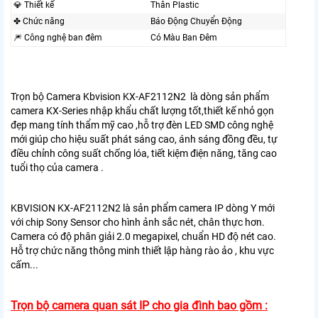
💎 Thiết kế
Thân Plastic
✤ Chức năng
Báo Động Chuyển Động
🎆 Công nghệ ban đêm
Có Màu Ban Đêm
Trọn bộ Camera Kbvision KX-AF2112N2 là dòng sản phẩm
camera KX-Series nhập khẩu chất lượng tốt,thiết kế nhỏ gọn
đẹp mang tính thẩm mỹ cao ,hỗ trợ đèn LED SMD công nghệ
mới giúp cho hiệu suất phát sáng cao, ánh sáng đồng đều, tự
điều chỉnh công suất chống lóa, tiết kiệm điện năng, tăng cao
tuổi thọ của camera .
KBVISION KX-AF2112N2 là sản phẩm camera IP dòng Y mới
với chip Sony Sensor cho hình ảnh sắc nét, chân thực hơn.
Camera có độ phân giải 2.0 megapixel, chuẩn HD độ nét cao.
Hỗ trợ chức năng thông minh thiết lập hàng rào ảo , khu vực
cấm...
Trọn bộ camera quan sát IP cho gia đình bao gồm :