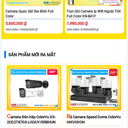
Camera Quan Sát Gia Đình Full
Trọn Gói Camera Ip Wifi Ngoài Trời
Color
Full Color KN-B41F
5,600,000 ₫
7,980,000 ₫
Giá Gốc: 7,600,000 ₫
Giá Gốc: 9,900,000 ₫
SẢN PHẨM MỚI RA MẮT
C
B
Amera Đèn Kép ColorVu DS-
Ộ Camera Speed Dome ColorVu
2CD2T87G3-LIS2UY/SRBHUN
HIKVISION