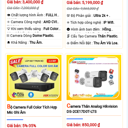
Giá bán: 3,400,000 ₫
Giá bán: 5,199,000 ₫
Giá Gốc: 7,200,000 ₫
Giá Gốc: 9,565,000 ₫
👁 Chất lượng hình Ảnh :
FULL HD
💯 Độ Phân giải :
Ultra 2k + .
1080P .
⚛️ Camera Công nghệ :
AHD CVI
✳️ Tích hợp công nghệ :
IP Wifi.
TVI BCS.
💡 Khi xem thiếu sáng :
Full Color
🌚 Hình ảnh ban đêm :
Hồng
20m Có Màu Ban Ðêm.
Ngoại 30m Có Màu Ban Ðêm.
⛓ Camera Dòng
Dome Plastic.
🗜️ Cấu Tạo Camera
Thân Plastic.
️🔔 Khả Năng :
Thu Âm.
️☣️ Điểm Nỗi Bật :
Thu Âm Và Loa.
C
B
Amera Thân Analog Hikvision
Ộ Camera Full Color Tích Hợp
DS-2CE17D0T-LTS
Mic Ghi Âm
Giá bán: 850,000 ₫
Giá bán: 5%-35%