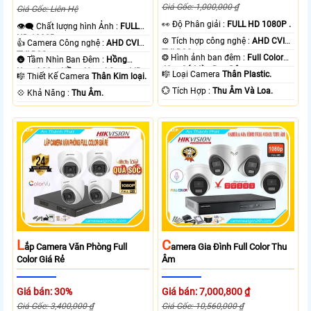
Giá Gốc: 1,000,000 ₫
Giá Gốc: Liên Hệ
️👀 Độ Phân giải :
FULL HD 1080P .
👁️‍🗨 Chất lượng hình Ảnh :
FULL
HD 1080P .
⚙ Tích hợp công nghệ :
AHD CVI
👍 Camera Công nghệ :
AHD CVI
TVI BCS.
TVI BCS.
❂ Hình ảnh ban đêm :
Full Color
🌚 Tầm Nhìn Ban Đêm :
Hồng
40m Có Màu Ban Ðêm.
Ngoại 30m Hồng Ngoại Smart IR.
🎼️ Loại Camera
Thân Plastic.
🎼️ Thiết Kế Camera
Thân Kim loại.
️💮 Tích Hợp :
Thu Âm Và Loa.
️💠 Khả Năng :
Thu Âm.
L
C
Ắp Camera Văn Phòng Full
Amera Gia Đình Full Color Thu
Color Giá Rẻ
Âm
Giá bán: 30%
Giá bán: 7,000,800 ₫
Giá Gốc: 3,400,000 ₫
Giá Gốc: 10,560,000 ₫