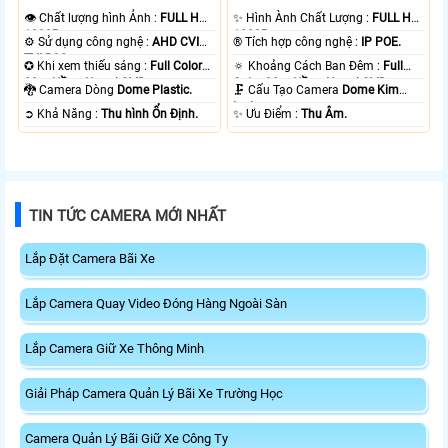
👁 Chất lượng hình Ảnh :
FULL HD
✨ Hình Ành Chất Lượng :
FULL HD
1080P .
1080P .
⚙ Sử dụng công nghệ :
AHD CVI
®️ Tích hợp công nghệ :
IP POE.
TVI BCS.
✪ Khi xem thiếu sáng :
Full Color
🔅 Khoảng Cách Ban Đêm :
Full
20m Hồng Ngoại SMD.
Color 30m Hồng Ngoại SMD.
🐉️ Camera Dòng
Dome Plastic.
🗜️ Cấu Tạo Camera
Dome Kim
loại.
️➲ Khả Năng :
Thu hình Ổn Định.
️✨ Ưu Điểm :
Thu Âm.
TIN TỨC CAMERA MỚI NHẤT
Lắp Đặt Camera Bãi Xe
Lắp Camera Quay Video Đóng Hàng Ngoài Sàn
Lắp Camera Giữ Xe Thông Minh
Giải Pháp Camera Quản Lý Bãi Xe Trường Học
Camera Quản Lý Bãi Giữ Xe Công Ty