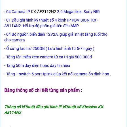
- 04 Camera IP
KX-AF2112N2
2.0 MegapixeL Sony NIR
- 01 Đầu ghi hình kỹ thuật số 4 kênh IP KBVISION KX -
A8114N2 .Hổ trợ độ phân giải lên đến 6MP
- 04 Bộ nguồn biến điện 12V2A, giúp giải nhiệt tăng tuổi thọ
cho camera
- Ổ cứng lưu trữ 250GB ( Lưu hình ảnh từ 5-7 ngày )
- Tặng tên miền xem camera từ xa trị giá 500.000đ
- Tặng 50m dây điện hoặc dây tín hiệu
- Tặng 1 switch 5 port tplink giúp kết nối camera ổn định hơn .
Bảng thông số chi tiết từng sản phẩm :
Thông số kĩ thuật đầu ghi hình IP kĩ thuật số Kbvision KX-
A8114N2