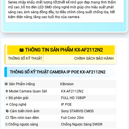
Series nhập khẩu chất lượng tốt,thiết kế nhỏ gọn đẹp mang tính thẩm
mỹ cao ,hỗ trợ đèn LED SMD công nghệ mới giúp cho hiệu suất phát
sáng cao, ánh sáng đồng đều, tự điều chỉnh công suất chống lóa, tiết
kiệm điện năng, tăng cao tuổi thọ của camera .
📖 THÔNG TIN SẢN PHẨM KX-AF2112N2
THÔNG SỐ KỸ THUẬT
CHÍNH SÁCH BẢO HÀNH
THÔNG SỐ KỸ THUẬT CAMERA IP POE KX-AF2112N2
🕸️ Sản Phẩm Hãng
KBvision
®️ Model Camera Quan Sát
KX-AF2112N2
️⚡ Độ phân giải
FULL HD 1080P
✳️ Công nghệ
IP POE
🔄 Cảm biến hình ảnh
Sony STARVIS CMOS
💥 Tầm nhìn ban đêm
Full Color 20m
🀄 Chống ngược sáng
Chống Ngược Sáng DWDR