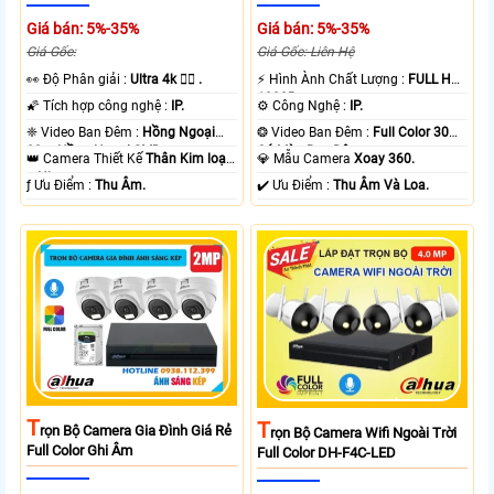
Giá bán: 5%-35%
Giá bán: 5%-35%
Giá Gốc:
Giá Gốc: Liên Hệ
️👀 Độ Phân giải :
Ultra 4k 👍🏾 .
️⚡ Hình Ành Chất Lượng :
FULL HD
1080P .
🌠 Tích hợp công nghệ :
IP.
⚙ Công Nghệ :
IP.
❈ Video Ban Đêm :
Hồng Ngoại
❂ Video Ban Đêm :
Full Color 30m
80m Hồng Ngoại SMD.
Có Màu Ban Ðêm.
👑 Camera Thiết Kế
Thân Kim loại
💎 Mẫu Camera
Xoay 360.
+ Nhựa.
️ƒ Ưu Điểm :
Thu Âm.
️✔️ Ưu Điểm :
Thu Âm Và Loa.
T
T
Rọn Bộ Camera Gia Đình Giá Rẻ
Rọn Bộ Camera Wifi Ngoài Trời
Full Color Ghi Âm
Full Color DH-F4C-LED