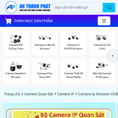
DANH MỤC SẢN PHẨM
Camera Wifi
Camera Ip Ultra 3k
Camera Có
Camera Ip Full
Chống Trộm
Kbvision
DWDR Kbvision
Color
Kbvision
Camera Speedom
Camera Chip
Camera Thiết Kế
Báo Giá Camera
Kbvision
Sony NIR
Nhựa Plastic
IP Kbvision
KBvision
Kbvision
›
›
›
Trang chủ
Camera Quan Sát
Camera IP
Camera Ip Kbvision Chấ