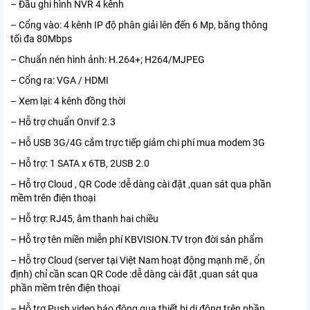
– Đầu ghi hình NVR 4 kênh
– Cổng vào: 4 kênh IP độ phân giải lên đến 6 Mp, băng thông
tối đa 80Mbps
– Chuẩn nén hình ảnh: H.264+; H264/MJPEG
– Cổng ra: VGA / HDMI
– Xem lại: 4 kênh đồng thời
– Hỗ trợ chuẩn Onvif 2.3
– Hỗ USB 3G/4G cắm trực tiếp giảm chi phí mua modem 3G
– Hỗ trợ: 1 SATA x 6TB, 2USB 2.0
– Hỗ trợ Cloud , QR Code :dễ dàng cài đặt ,quan sát qua phần
mềm trên điện thoại
– Hỗ trợ: RJ45, âm thanh hai chiều
– Hỗ trợ tên miền miễn phí KBVISION.TV trọn đời sản phẩm
– Hỗ trợ Cloud (server tại Việt Nam hoạt động mạnh mẽ , ổn
định) chỉ cần scan QR Code :dễ dàng cài đặt ,quan sát qua
phần mềm trên điện thoại
– Hỗ trợ Push video báo động qua thiết bị di động trên phần