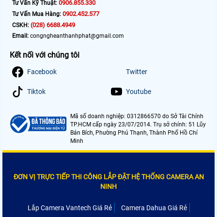
0906.855.330
Tư Vấn Kỹ Thuật:
0902.452.577
Tư Vấn Mua Hàng:
(028) 6688.4949
CSKH:
Email:
congngheanthanhphat@gmail.com
Kết nối với chúng tôi
Facebook
Twitter
Tiktok
Youtube
Mã số doanh nghiệp: 0312866570 do Sở Tài Chính
TP.HCM cấp ngày 23/07/2014. Trụ sở chính: 51 Lũy
Bán Bích, Phường Phú Thạnh, Thành Phố Hồ Chí
Minh
ĐƠN VỊ TRỰC TIẾP THI CÔNG LẮP ĐẶT HỆ THỐNG CAMERA AN
NINH
Lắp Camera Vantech Giá Rẻ
Camera Dahua Giá Rẻ