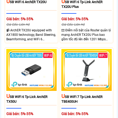
U
U
SB WiFi 6 ArchER TX20U
SB WiFi 6 Tp-Link ArchER
TX20U Plus
Giá bán: 5%-35%
Giá bán: 5%-35%
Giá Gốc: Liên Hệ
Giá Gốc: Liên Hệ
📹 ArchER TX20U equipped with
🎞 Điểm nổi bật của Router quản lý
AX1800 technology, Band Steering,
mạng ArchER TX20U Plus bao
Beamforming, and WiFi 6
gồm tốc độ lên đến 1201 Mbps
transmission. Band Steering
trên băng tần 5 GHz và 574 Mbps
technology optimizes connections,
trên băng tần 2.4 GHz. công nghệ
Beamforming enhances signal
Band Steering, Beamforming và
focus for better coverage. Upgrade
Wifi 6 cung cấp hiệu suất cao và
your network experience with
ổn định cho mạng Wi-Fi của bạn.
leading-edge features.
U
U
SB WiFi 6 Tp-Lick ArchER
SB WiFi 7 Tp-Link ArchER
TX50U
TBE400UH
Giá bán: 5%-35%
Giá bán: 5%-35%