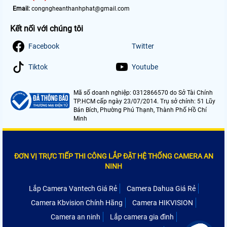
Email:
congngheanthanhphat@gmail.com
Kết nối với chúng tôi
Facebook
Twitter
Tiktok
Youtube
Mã số doanh nghiệp: 0312866570 do Sở Tài Chính
TP.HCM cấp ngày 23/07/2014. Trụ sở chính: 51 Lũy
Bán Bích, Phường Phú Thạnh, Thành Phố Hồ Chí
Minh
ĐƠN VỊ TRỰC TIẾP THI CÔNG LẮP ĐẶT HỆ THỐNG CAMERA AN
NINH
Lắp Camera Vantech Giá Rẻ
Camera Dahua Giá Rẻ
Camera Kbvision Chính Hãng
Camera HIKVISION
Camera an ninh
Lắp camera gia đình