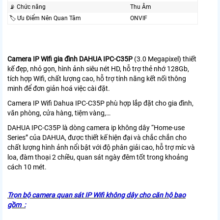
📡 Chức năng
Thu Âm
🏷 Ưu Điểm Nên Quan Tâm
ONVIF
Camera IP Wifi gia đình DAHUA IPC-C35P
(3.0 Megapixel) thiết
kế đẹp, nhỏ gọn, hình ảnh siêu nét HD, hỗ trợ thẻ nhớ 128Gb,
tích hợp Wifi, chất lượng cao, hỗ trợ tính năng kết nối thông
minh để đơn giản hoá việc cài đặt.
Camera IP Wifi Dahua IPC-C35P phù hợp lắp đặt cho gia đình,
văn phòng, cửa hàng, tiệm vàng,…
DAHUA IPC-C35P là dòng camera ip không dây “Home-use
Series” của DAHUA, được thiết kế hiện đại và chắc chắn cho
chất lượng hình ảnh nổi bật với độ phân giải cao, hỗ trợ míc và
loa, đàm thoại 2 chiều, quan sát ngày đêm tốt trong khoảng
cách 10 mét.
Trọn bộ camera quan sát IP Wifi không dây cho căn hộ bao
gồm :