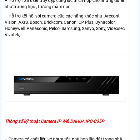
– Hỗ trợ 128 user truy cập cùng lúc thích hợp cho những dự án
như trường học , trường mầm non …..
– Hỗ trợ kết nối với camera cũa các hãng khác như: Arecont
Vision, AXIS, Bosch, Brickcom, Canon, CP Plus, Dynacolor,
Honeywell, Panasonic, Pelco, Samsung, Sanyo, Sony, Videosec,
Vivotek,…
Thông số kỹ thuật Camera IP Wifi DAHUA IPC-C35P
– Camera có chất liệu vỏ nhựa tốt, phù hợp lắp đặt trong nhà