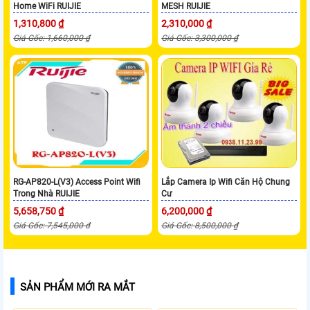
Home WiFi RUIJIE
MESH RUIJIE
1,310,800 ₫
2,310,000 ₫
Giá Gốc: 1,660,000 ₫
Giá Gốc: 3,300,000 ₫
RG-AP820-L(V3) Access Point Wifi
Lắp Camera Ip Wifi Căn Hộ Chung
Trong Nhà RUIJIE
Cư
5,658,750 ₫
6,200,000 ₫
Giá Gốc: 7,545,000 đ
Giá Gốc: 8,500,000 ₫
SẢN PHẨM MỚI RA MẮT