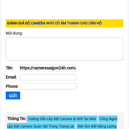
ĐÁNH GIÁ
BỘ CAMERA WIFI CÓ ÂM THANH CHO CĂN HỘ
Nội dung:
Tên:
Email:
Phone:
Thông Tin:
Hướng Dẫn Lắp Đặt Camera Ip Wifi Tại Nhà
Công Nghệ
Lắp Đặt Camera Quan Sát Trong Tương Lai
Đèn Âm Đất Năng Lượng