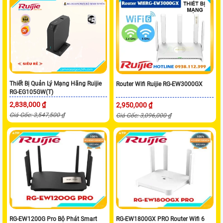
Thiết Bị Quản Lý Mạng Hãng Ruijie
Router Wifi Ruijie RG-EW3000GX
RG-EG105GW(T)
2,838,000 ₫
2,950,000 ₫
Giá Gốc: 3,547,500 ₫
Giá Gốc: 3,096,000 ₫
RG-EW1200G Pro Bộ Phát Smart
RG-EW1800GX PRO Router Wifi 6