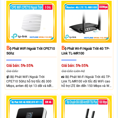
B
B
Ộ Phát WiFi Ngoài Trời CPE710
Ộ Phát Wi-Fi Ngoài Trời 4G TP-
5Ghz
Link TL-MR100
Giá bán: 5%-35%
Giá bán: 5%-35%
Giá Gốc:
Giá Gốc: Liên Hệ
📹 Bộ Phát WiFi Ngoài Trời
📸 Bộ Phát Wi-Fi Ngoài Trời 4G TP-
CPE710 5Ghz hỗ trợ tốc độ 300
Link TL-MR100 với tốc độ WiFi cao
Mbps, anten độ lợi 13 dBi và kết
hỗ trợ LTE lên đến 150 Mbps và Wi-
nối đường dài trên 10 km trong
Fi 2.4 GHz lên đến 300 Mbps với
điều kiện phù hợp. Trang bị cổng
thiết kế với vỏ chống chịu thời tiết
Ethernet Shielded 10/100 Mbps, hỗ
chuẩn IP65, chống sét ±6kV và
trợ PoE Passive, MAXtream TDMA,
chống tĩnh điện ±15kV
quản lý tập trung và phân tích
quang phổ. Chuẩn IPX5 giúp tăng
khả năng chống chịu thời tiết.