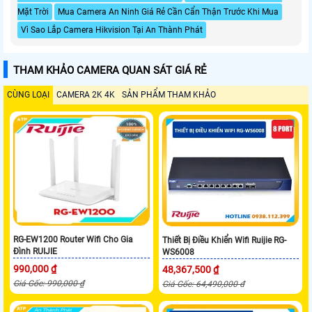
Mặt Trời
Mua Camera An Ninh Giá Rẻ Cần Cẩn Thận Trước Khi Mua
Vì Sao Lắp Camera Hikvision Tại An Thành Phát
THAM KHẢO CAMERA QUAN SÁT GIÁ RẺ
CÙNG LOẠI
CAMERA 2K 4K
SẢN PHẨM THAM KHẢO
RG-EW1200 Router Wifi Cho Gia
Thiết Bị Điều Khiển Wifi Ruijie RG-
Đình RUIJIE
WS6008
990,000 ₫
48,367,500 ₫
Giá Gốc: 990,000 ₫
Giá Gốc: 64,490,000 đ