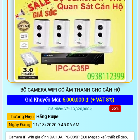
BỘ CAMERA WIFI CÓ ÂM THANH CHO CĂN HỘ
Giá Khuyến Mãi:
6,000,000 ₫
(+ VAT 8%)
55%
Giá Niêm Yết:13,320,000 ₫
Thương Hiệu
Hãng Ruijie
Ngày Đăng
11/18/2020 9:45:06 AM
Camera IP Wifi gia đình DAHUA IPC-C35P (3.0 Megapixel) thiết kế đẹp,