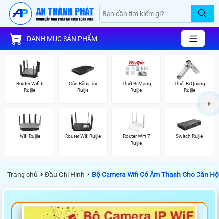
DANH MỤC SẢN PHẨM
Router Wifi 6
Cân Bằng Tải
Thiết Bị Mạng
Thiết Bị Quang
Ruijie
Ruijie
Ruijie
Ruijie
Wifi Ruijie
Router Wifi Ruijie
Router Wifi 7
Switch Ruijie
Ruijie
›
›
Trang chủ
Đầu Ghi Hình
Bộ Camera Wifi Có Âm Thanh Cho Căn Hộ