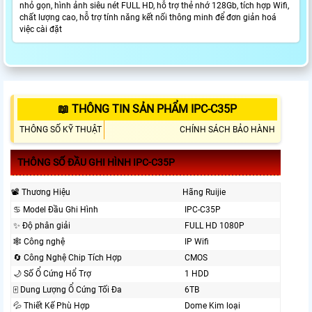
nhỏ gọn, hình ảnh siêu nét FULL HD, hỗ trợ thẻ nhớ 128Gb, tích hợp Wifi,
chất lượng cao, hỗ trợ tính năng kết nối thông minh để đơn giản hoá
việc cài đặt
📖 THÔNG TIN SẢN PHẨM IPC-C35P
THÔNG SỐ KỸ THUẬT
CHÍNH SÁCH BẢO HÀNH
THÔNG SỐ ĐẦU GHI HÌNH IPC-C35P
📽 Thương Hiệu
Hãng Ruijie
♋ Model Đầu Ghi Hình
IPC-C35P
✨ Độ phân giải
FULL HD 1080P
🕸 Công nghệ
IP Wifi
🔄 Công Nghệ Chip Tích Hợp
CMOS
🌙 Số Ổ Cứng Hổ Trợ
1 HDD
🀄 Dung Lượng Ổ Cứng Tối Đa
6TB
💦 Thiết Kế Phù Hợp
Dome Kim loại