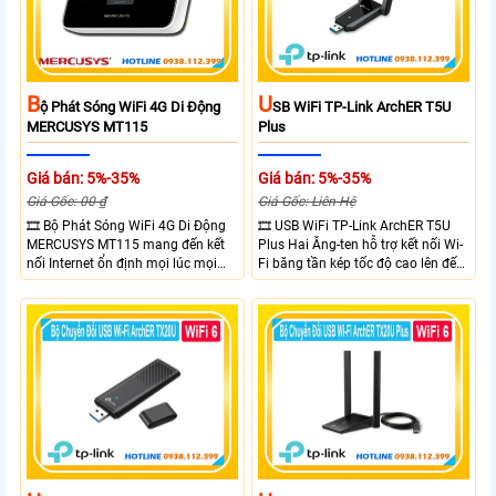
B
U
Ộ Phát Sóng WiFi 4G Di Động
SB WiFi TP-Link ArchER T5U
MERCUSYS MT115
Plus
Giá bán: 5%-35%
Giá bán: 5%-35%
Giá Gốc: 00 ₫
Giá Gốc: Liên Hệ
🎞 Bộ Phát Sóng WiFi 4G Di Động
🎞 USB WiFi TP-Link ArchER T5U
MERCUSYS MT115 mang đến kết
Plus Hai Ăng-ten hỗ trợ kết nối Wi-
nối Internet ổn định mọi lúc mọi
Fi băng tần kép tốc độ cao lên đến
nơi với tốc độ 4G LTE tải xuống lên
1300 Mbps. Hai ăng-ten ngoài kết
đến 150Mbps. Chuẩn WiFi 6
hợp công nghệ Beamforming giúp
AX300, pin 2400mAh hoạt động
tăng cường tín hiệu và vùng phủ
đến 10 giờ và khả năng kết nối
sóng. USB 3.0 cho tốc độ truyền dữ
cùng lúc 10 thiết bị
liệu nhanh. Hỗ trợ Windows 10/11
và cài đặt dễ dàng không cần đĩa
CD,bảo mật WPA3 cho quyền riêng
tư