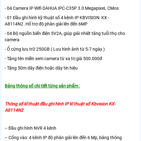
- 04 Camera IP Wifi
DAHUA IPC-C35P
3.0 MegapixeL CMos
- 01 Đầu ghi hình kỹ thuật số 4 kênh IP KBVISION KX -
A8114N2 .Hổ trợ độ phân giải lên đến 6MP
- 04 Bộ nguồn biến điện 5V2A, giúp giải nhiệt tăng tuổi thọ cho
camera
- Ổ cứng lưu trữ 250GB ( Lưu hình ảnh từ 5-7 ngày )
- Tặng tên miền xem camera từ xa trị giá 500.000đ
- Tặng 50m dây điện hoặc dây tín hiệu
Bảng thông số chi tiết từng sản phẩm :
Thông số kĩ thuật đầu ghi hình IP kĩ thuật số Kbvision KX-
A8114N2
– Đầu ghi hình NVR 4 kênh
– Cổng vào: 4 kênh IP độ phân giải lên đến 6 Mp, băng thông