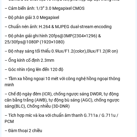
– Cảm biến ảnh: 1/3” 3.0 Megapixel CMOS
– Độ phân giải 3.0 Megapixel
– Chuẩn nén ảnh: H.264 & MJPEG dual-stream encoding
– Độ phân giải ghi hình 20fps@3MP(2304×1296) &
25/30fps@1080P (1920×1080)
– Độ nhạy sáng tối thiểu 0.9lux/F1.2(color),0lux/F1.2(IR on)
– Ống kính cố định 2.3mm
– Góc nhìn rộng lên đến 120 độ
– Tầm xa hồng ngoại 10 mét với công nghệ hồng ngoại thông
minh
– Chế độ ngày đêm (ICR), chống ngược sáng DWDR, tự động
cân bằng trắng (AWB), tự động bù sáng (AGC), chống ngược
sáng(BLC), Chống nhiễu (3D-DNR)
– Tích hợp míc và loa với chuẩn âm thanh G.711a / G.711u /
PCM
– Đàm thoại 2 chiều