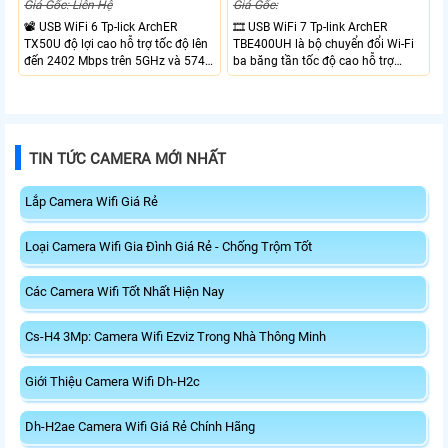
Giá Gốc: Liên Hệ
Giá Gốc:
📽 USB WiFi 6 Tp-lick ArchER
🎞 USB WiFi 7 Tp-link ArchER
TX50U độ lợi cao hỗ trợ tốc độ lên
TBE400UH là bộ chuyển đổi Wi-Fi
đến 2402 Mbps trên 5GHz và 574
ba băng tần tốc độ cao hỗ trợ
Mbps trên 2.4GHz mang đến kết
2882 Mbps trên 6GHz, 2882 Mbps
nối không dây nhanh và ổn định.
trên 5GHz và 688 Mbps trên
Tích hợp ăng-ten độ lợi cao mở
2.4GHz. Trang bị 2 ăng-ten ngoài
rộng vùng phủ, giảm độ trễ. USB
công suất cao, kết nối USB 3.0, đi
3.0 tốc độ cao hỗ trợ truyền tải dữ
kèm đế cắm và cáp nối dài. Phù
TIN TỨC CAMERA MỚI NHẤT
liệu nhanh, kết hợp WPA3 tăng
hợp nâng cấp kết nối không dây
cường bảo mật.
tốc độ cao cho máy tính.
Lắp Camera Wifi Giá Rẻ
Loại Camera Wifi Gia Đình Giá Rẻ - Chống Trộm Tốt
Các Camera Wifi Tốt Nhất Hiện Nay
Cs-H4 3Mp: Camera Wifi Ezviz Trong Nhà Thông Minh
Giới Thiệu Camera Wifi Dh-H2c
Dh-H2ae Camera Wifi Giá Rẻ Chính Hãng