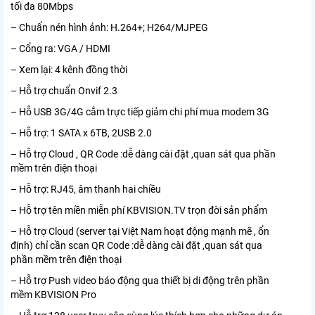
tối đa 80Mbps
– Chuẩn nén hình ảnh: H.264+; H264/MJPEG
– Cổng ra: VGA / HDMI
– Xem lại: 4 kênh đồng thời
– Hỗ trợ chuẩn Onvif 2.3
– Hỗ USB 3G/4G cắm trực tiếp giảm chi phí mua modem 3G
– Hỗ trợ: 1 SATA x 6TB, 2USB 2.0
– Hỗ trợ Cloud , QR Code :dễ dàng cài đặt ,quan sát qua phần
mềm trên điện thoại
– Hỗ trợ: RJ45, âm thanh hai chiều
– Hỗ trợ tên miền miễn phí KBVISION.TV trọn đời sản phẩm
– Hỗ trợ Cloud (server tại Việt Nam hoạt động mạnh mẽ , ổn
định) chỉ cần scan QR Code :dễ dàng cài đặt ,quan sát qua
phần mềm trên điện thoại
– Hỗ trợ Push video báo động qua thiết bị di động trên phần
mềm KBVISION Pro