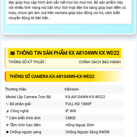
đại, giúp truy cập hình ảnh sắc nét mọi lúc mọi nơi. Bộ sản phẩm này
với nhiều tính năng nỏi bật như: tích hợp đèn trợ sáng giúp ban đếm có
màu, micro ghi âm, loa trên camera giúp báo động còi hú, cảm biến
chuyển động AI tiên tiến. .
📖 THÔNG TIN SẢN PHẨM KX A8104WN KX WD22
THÔNG SỐ KỸ THUẬT
CHÍNH SÁCH BẢO HÀNH
THÔNG SỐ CAMERA KX-A8104WN-KX-WD22
Thương Hiệu
KBvision
Model Lắp Camera Trọn Bộ
KX-A8104WN-KX-WD22
✨ Độ phân giải
FULL HD 1080P
📡 Công nghệ
IP Wifi
™️ Cảm biến hình ảnh
CMOS
❈ Tầm nhìn ban đêm
Hồng Ngoại 30m
✱ Chống ngược sáng
Chống Ngược Sáng DWDR