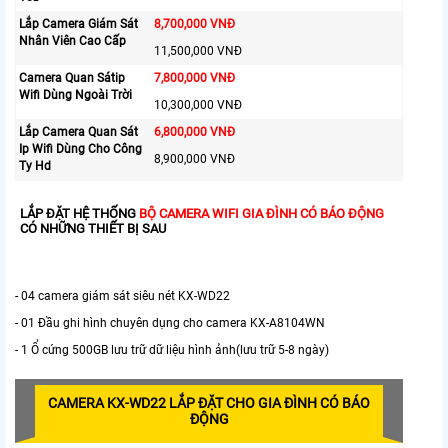
Lắp Camera Giám Sát
8,700,000 VNĐ
Nhân Viên Cao Cấp
11,500,000 VNĐ
Camera Quan Sátip
7,800,000 VNĐ
Wifi Dùng Ngoài Trời
10,300,000 VNĐ
Lắp Camera Quan Sát
6,800,000 VNĐ
Ip Wifi Dùng Cho Công
8,900,000 VNĐ
Ty Hd
LẮP ĐẶT HỆ THỐNG
BỘ CAMERA WIFI GIA ĐÌNH CÓ BÁO ĐỘNG
CÓ NHỮNG THIẾT BỊ SAU
- 04 camera giám sát siêu nét KX-WD22
- 01 Đầu ghi hình chuyên dụng cho camera KX-A8104WN
- 1 Ổ cứng 500GB lưu trữ dữ liệu hình ảnh(lưu trữ 5-8 ngày)
CAMERA
KX-WD22
LẮP ĐẶT CHO GIA ĐÌNH CÓ BÁO
ĐỘNG