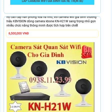
LẮP CAMERA WIFI GIA ĐÌNH GIÁ RẺ TRỌN BỘ
Lắp Đặt Camera Quan Sát WIFi Dành Cho Gia Đình Giá rẻ nhiều
chức năng camera wifi thiết kế nhỏ gọn phù hợp cho gia đình căn
hộ cao cấp văn phòng vừa và nhỏ, vói camera wifi gia đình thương
hiệu KBVISION dòng camera kbone KN-H21W sang trọng nhỏ gọn
nhiều chức năng thông minh được tích hợp trên chiết
6,500,000 VNĐ