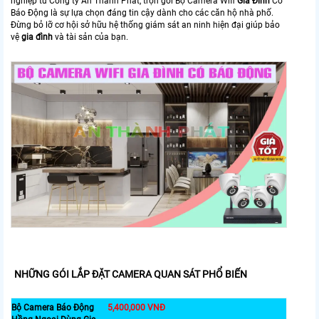
nghiệp từ Công ty An Thành Phát, trọn gói Bộ Camera Wifi
Gia Đình
Có
Báo Động là sự lựa chọn đáng tin cậy dành cho các căn hộ nhà phố.
Đừng bỏ lỡ cơ hội sở hữu hệ thống giám sát an ninh hiện đại giúp bảo
vệ
gia đình
và tài sản của bạn.
NHỮNG GÓI LẮP ĐẶT CAMERA QUAN SÁT PHỔ BIẾN
Bộ Camera Báo Động
5,400,000 VNĐ