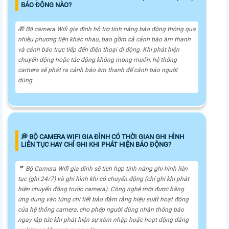
BÁO ĐỘNG NÀO?
🎁 Bộ camera Wifi gia đình hỗ trợ tính năng báo động thông qua
nhiều phương tiện khác nhau, bao gồm cả cảnh báo âm thanh
và cảnh báo trực tiếp đến điện thoại di động. Khi phát hiện
chuyển động hoặc tác động không mong muốn, hệ thống
camera sẽ phát ra cảnh báo âm thanh để cảnh báo người
dùng.
️💭 BỘ CAMERA WIFI GIA ĐÌNH CÓ THỜI GIAN GHI HÌNH
LIÊN TỤC HAY CHỈ GHI KHI PHÁT HIỆN BÁO ĐỘNG?
🤵 Bộ Camera Wifi gia đình sẽ tích hợp tính năng ghi hình liên
tục (ghi 24/7) và ghi hình khi có chuyển động (chỉ ghi khi phát
hiện chuyển động trước camera). Công nghệ mới được hãng
ứng dụng vào từng chi tiết bảo đảm rằng hiệu suất hoạt động
của hệ thống camera, cho phép người dùng nhận thông báo
ngay lập tức khi phát hiện sự xâm nhập hoặc hoạt động đáng