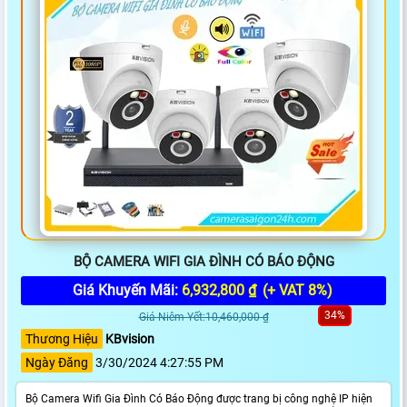
BỘ CAMERA WIFI GIA ĐÌNH CÓ BÁO ĐỘNG
Giá Khuyến Mãi:
6,932,800 ₫
(+ VAT 8%)
34%
Giá Niêm Yết:10,460,000 ₫
Thương Hiệu
KBvision
Ngày Đăng
3/30/2024 4:27:55 PM
Bộ Camera Wifi Gia Đình Có Báo Động được trang bị công nghệ IP hiện