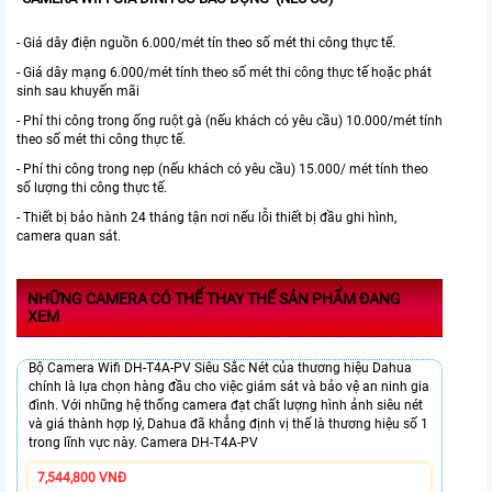
- Giá dây điện nguồn 6.000/mét tín theo số mét thi công thực tế.
- Giá dây mạng 6.000/mét tính theo số mét thi công thực tế hoặc phát
sinh sau khuyến mãi
- Phí thi công trong ống ruột gà (nếu khách có yêu cầu) 10.000/mét tính
theo số mét thi công thực tế.
- Phí thi công trong nẹp (nếu khách có yêu cầu) 15.000/ mét tính theo
số lượng thi công thực tế.
- Thiết bị bảo hành 24 tháng tận nơi nếu lỗi thiết bị đầu ghi hình,
camera quan sát.
NHỮNG CAMERA CÓ THỂ THAY THẾ SẢN PHẨM ĐANG
XEM
Bộ Camera Wifi DH-T4A-PV Siêu Sắc Nét của thương hiệu Dahua
chính là lựa chọn hàng đầu cho việc giám sát và bảo vệ an ninh gia
đình. Với những hệ thống camera đạt chất lượng hình ảnh siêu nét
và giá thành hợp lý, Dahua đã khẳng định vị thế là thương hiệu số 1
trong lĩnh vực này. Camera DH-T4A-PV
7,544,800 VNĐ