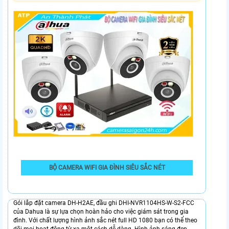
BỘ CAMERA WIFI GIA ĐÌNH SIÊU SẮC NÉT
Gói lắp đặt camera DH-H2AE, đầu ghi DHI-NVR1104HS-W-S2-FCC
của Dahua là sự lựa chọn hoàn hảo cho việc giám sát trong gia
đình. Với chất lượng hình ảnh sắc nét full HD 1080 bạn có thể theo
dõi mọi hoạt động từ xa một cách dễ dàng. Hình ảnh sáng đẹp