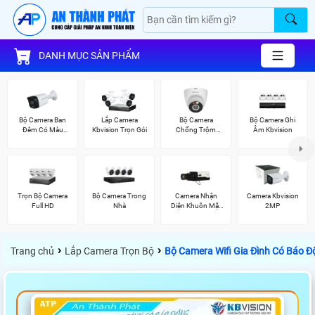
DANH MỤC SẢN PHẨM
Bộ Camera Ban
Lắp Camera
Bộ Camera
Bộ Camera Ghi
Đêm Có Màu
Kbvision Trọn Gói
Chống Trộm
Âm Kbvision
Kbvision
Kbvision
Trọn Bộ Camera
Bộ Camera Trong
Camera Nhận
Camera Kbvision
Full HD
Nhà
Diện Khuôn Mặt
2MP
Kbvision
›
›
Trang chủ
Lắp Camera Trọn Bộ
Bộ Camera Wifi Gia Đình Có Báo Đ