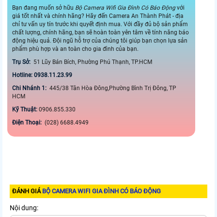
Bạn đang muốn sở hữu
Bộ Camera Wifi Gia Đình Có Báo Động
với
giá tốt nhất và chính hãng? Hãy đến Camera An Thành Phát - địa
chỉ tư vấn uy tín trước khi quyết định mua. Với đầy đủ bộ sản phẩm
chất lượng, chính hãng, bạn sẽ hoàn toàn yên tâm về tính năng báo
động hiệu quả. Đội ngũ hỗ trợ của chúng tôi giúp bạn chọn lựa sản
phẩm phù hợp và an toàn cho gia đình của bạn.
Trụ Sở:
51 Lũy Bán Bích, Phường Phú Thạnh, TP.HCM
Hotline: 0938.11.23.99
Chi Nhánh 1:
445/38 Tân Hòa Đông,Phường Bình Trị Đông, TP
HCM
Kỹ Thuật:
0906.855.330
Điện Thoại:
(028) 6688.4949
ĐÁNH GIÁ
BỘ CAMERA WIFI GIA ĐÌNH CÓ BÁO ĐỘNG
Nội dung: