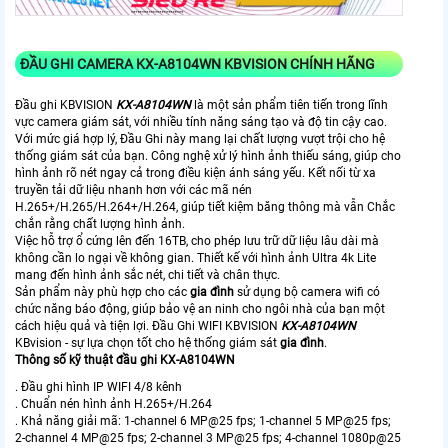
ĐẦU GHI CAMERA
KX-A8104WN
KBVISION CHÍNH HÃNG
Đầu ghi KBVISION
KX-A8104WN
là một sản phẩm tiên tiến trong lĩnh
vực camera giám sát, với nhiều tính năng sáng tạo và độ tin cậy cao.
Với mức giá hợp lý, Đầu Ghi này mang lại chất lượng vượt trội cho hệ
thống giám sát của bạn. Công nghệ xử lý hình ảnh thiếu sáng, giúp cho
hình ảnh rõ nét ngay cả trong điều kiện ánh sáng yếu. Kết nối từ xa
truyền tải dữ liệu nhanh hơn với các mã nén
H.265+/H.265/H.264+/H.264, giúp tiết kiệm băng thông mà vẫn Chắc
chắn rằng chất lượng hình ảnh.
Việc hỗ trợ ổ cứng lên đến 16TB, cho phép lưu trữ dữ liệu lâu dài mà
không cần lo ngại về không gian. Thiết kế với hình ảnh Ultra 4k Lite
mang đến hình ảnh sắc nét, chi tiết và chân thực.
Sản phẩm này phù hợp cho các
gia đình
sử dụng bộ camera wifi có
chức năng báo động, giúp bảo vệ an ninh cho ngôi nhà của bạn một
cách hiệu quả và tiện lợi. Đầu Ghi WIFI KBVISION
KX-A8104WN
KBvision - sự lựa chọn tốt cho hệ thống giám sát
gia đình
.
Thông số kỹ thuật đầu ghi KX-A8104WN
. Đầu ghi hình IP WIFI 4/8 kênh
. Chuẩn nén hình ảnh H.265+/H.264
. Khả năng giải mã: 1-channel 6 MP@25 fps; 1-channel 5 MP@25 fps;
2-channel 4 MP@25 fps; 2-channel 3 MP@25 fps; 4-channel 1080p@25