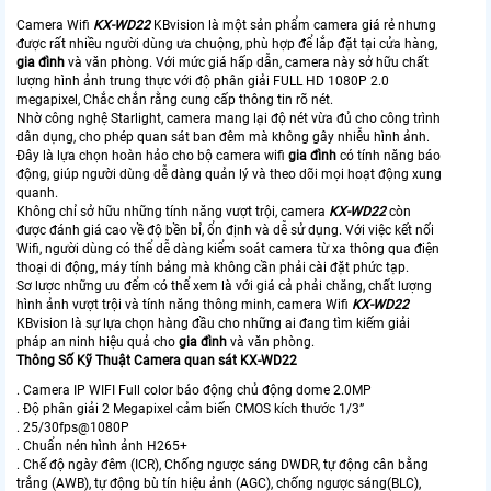
Camera Wifi
KX-WD22
KBvision là một sản phẩm camera giá rẻ nhưng
được rất nhiều người dùng ưa chuộng, phù hợp để lắp đặt tại cửa hàng,
gia đình
và văn phòng. Với mức giá hấp dẫn, camera này sở hữu chất
lượng hình ảnh trung thực với độ phân giải FULL HD 1080P 2.0
megapixel, Chắc chắn rằng cung cấp thông tin rõ nét.
Nhờ công nghệ Starlight, camera mang lại độ nét vừa đủ cho công trình
dân dụng, cho phép quan sát ban đêm mà không gây nhiễu hình ảnh.
Đây là lựa chọn hoàn hảo cho bộ camera wifi
gia đình
có tính năng báo
động, giúp người dùng dễ dàng quản lý và theo dõi mọi hoạt động xung
quanh.
Không chỉ sở hữu những tính năng vượt trội, camera
KX-WD22
còn
được đánh giá cao về độ bền bỉ, ổn định và dễ sử dụng. Với việc kết nối
Wifi, người dùng có thể dễ dàng kiểm soát camera từ xa thông qua điện
thoại di động, máy tính bảng mà không cần phải cài đặt phức tạp.
Sơ lược những ưu đểm có thể xem là với giá cả phải chăng, chất lượng
hình ảnh vượt trội và tính năng thông minh, camera Wifi
KX-WD22
KBvision là sự lựa chọn hàng đầu cho những ai đang tìm kiếm giải
pháp an ninh hiệu quả cho
gia đình
và văn phòng.
Thông Số Kỹ Thuật Camera quan sát KX-WD22
. Camera IP WIFI Full color báo động chủ động dome 2.0MP
. Độ phân giải 2 Megapixel cảm biến CMOS kích thước 1/3”
. 25/30fps@1080P
. Chuẩn nén hình ảnh H265+
. Chế độ ngày đêm (ICR), Chống ngược sáng DWDR, tự động cân bằng
trắng (AWB), tự động bù tín hiệu ảnh (AGC), chống ngược sáng(BLC),