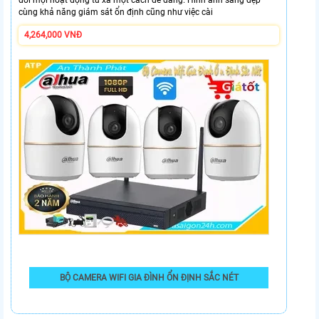
cùng khả năng giám sát ổn định cũng như việc cài
4,264,000 VNĐ
BỘ CAMERA WIFI GIA ĐÌNH ỔN ĐỊNH SẮC NÉT
Lắp camera wifi gia đình trọn bộ DH-H2AE đến từ nhà Dahua, sản
phẩm mới được ra mắt đem lại nhiều tính năng hiện đại có thể kể