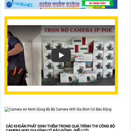
CÁC KHOẢN PHÁT SINH THÊM TRONG QUÁ TRÌNH THI CÔNG BỘ
CAMERA WIFI GIA ĐÌNH CÓ BÁO ĐỘNG (NẾU CÓ)