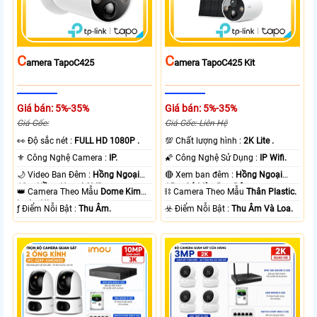
C
C
Amera TapoC425
Amera TapoC425 Kit
Giá bán: 5%-35%
Giá bán: 5%-35%
Giá Gốc:
Giá Gốc: Liên Hệ
️👀 Độ sắc nét :
FULL HD 1080P .
💯 Chất lượng hình :
2K Lite .
⚜️ Công Nghệ Camera :
IP.
🌠 Công Nghệ Sử Dụng :
IP Wifi.
🌙 Video Ban Đêm :
Hồng Ngoại
🔴 Xem ban đêm :
Hồng Ngoại
10m Hồng Ngoại SMD.
15m Có Màu Ban Ðêm.
👑 Camera Theo Mẫu
Dome Kim
⛓ Camera Theo Mẫu
Thân Plastic.
loại + Nhựa.
️ƒ Điểm Nỗi Bật :
Thu Âm.
️☣️ Điểm Nỗi Bật :
Thu Âm Và Loa.