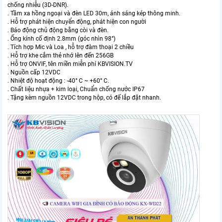
chống nhiễu (3D-DNR).
. Tầm xa hồng ngoại và đèn LED 30m, ánh sáng kép thông minh.
. Hỗ trợ phát hiện chuyển động, phát hiện con người
. Báo động chủ động bằng còi và đèn.
. Ống kính cố định 2.8mm (góc nhìn 98°)
. Tích hợp Mic và Loa , hỗ trợ đàm thoại 2 chiều
. Hỗ trợ khe cắm thẻ nhớ lên đến 256GB
. Hỗ trợ ONVIF, tên miền miễn phí KBVISION.TV
. Nguồn cấp 12VDC
. Nhiệt độ hoạt động : -40° C ~ +60° C.
. Chất liệu nhựa + kim loại, Chuẩn chống nước IP67
. Tặng kèm nguồn 12VDC trong hộp, có đế lắp đặt nhanh.