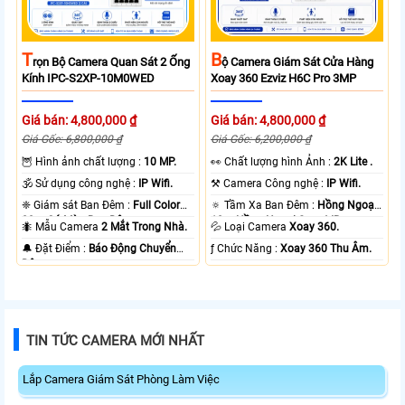
T
B
Rọn Bộ Camera Quan Sát 2 Ống
Ộ Camera Giám Sát Cửa Hàng
Kính IPC-S2XP-10M0WED
Xoay 360 Ezviz H6C Pro 3MP
Giá bán: 4,800,000 ₫
Giá bán: 4,800,000 ₫
Giá Gốc: 6,800,000 ₫
Giá Gốc: 6,200,000 ₫
🦉 Hình ảnh chất lượng :
10 MP.
️👀 Chất lượng hình Ảnh :
2K Lite .
🕉️ Sử dụng công nghệ :
IP Wifi.
⚒ Camera Công nghệ :
IP Wifi.
❈ Giám sát Ban Đêm :
Full Color
🔅 Tầm Xa Ban Đêm :
Hồng Ngoại
20m Có Màu Ban Ðêm.
10m Hồng Ngoại Smart IR.
🐜 Mẫu Camera
2 Mắt Trong Nhà.
💦 Loại Camera
Xoay 360.
️🔔 Đặt Điểm :
Báo Động Chuyển
️ƒ Chức Năng :
Xoay 360 Thu Âm.
Động.
TIN TỨC CAMERA MỚI NHẤT
Lắp Camera Giám Sát Phòng Làm Việc