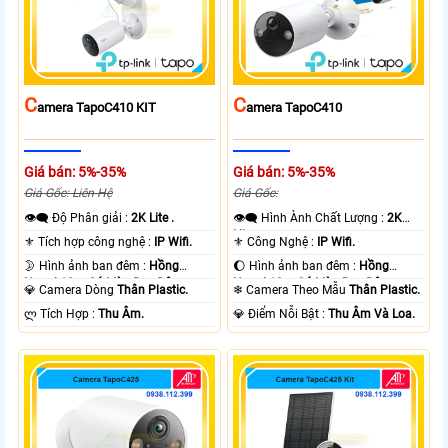
C
C
Amera TapoC410 KIT
Amera TapoC410
Giá bán: 5%-35%
Giá bán: 5%-35%
Giá Gốc: Liên Hệ
Giá Gốc:
👁️‍🗨 Độ Phân giải :
2K Lite .
👁️‍🗨 Hình Ành Chất Lượng :
2K
Lite .
⚜️ Tích hợp công nghệ :
IP Wifi.
⚜️ Công Nghệ :
IP Wifi.
🌛 Hình ảnh ban đêm :
Hồng
🌔 Hình ảnh ban đêm :
Hồng
Ngoại 10m Có Màu Ban Ðêm.
Ngoại 10m Có Màu Ban Ðêm.
💎 Camera Dòng
Thân Plastic.
❄ Camera Theo Mẫu
Thân Plastic.
️ლ Tích Hợp :
Thu Âm.
️💎 Điểm Nỗi Bật :
Thu Âm Và Loa.