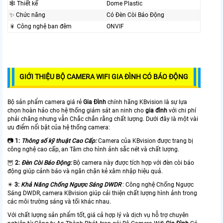
🕸️ Thiết kế
Dome Plastic
✨ Chức năng
Có Ðèn Còi Báo Động
🎇 Công nghệ ban đêm
ONVIF
GIỚI THIỆU BỘ CAMERA WIFI GIA ĐÌNH CÓ BÁO ĐỘNG
Bộ sản phẩm camera giá rẻ
Gia Đình
chính hãng KBvision là sự lựa
chọn hoàn hảo cho hệ thống giám sát an ninh cho
gia đình
với chi phí
phải chăng nhưng vẫn Chắc chắn rằng chất lượng. Dưới đây là một vài
ưu điểm nổi bật của hệ thống camera:
📷
1:
Thông số kỹ thuật Cao Cấp:
Camera của KBvision được trang bị
công nghệ cao cấp, an Tâm cho hình ảnh sắc nét và chất lượng.
🦉
2:
Đèn Còi Báo Động:
Bộ camera này được tích hợp với đèn còi báo
động giúp cảnh báo và ngăn chặn kẻ xâm nhập hiệu quả.
✴️
3:
Khả Năng Chống Ngược Sáng DWDR
: Công nghệ Chống Ngược
Sáng DWDR, camera KBvision giúp cải thiện chất lượng hình ảnh trong
các môi trường sáng và tối khác nhau.
Với chất lượng sản phẩm tốt, giá cả hợp lý và dịch vụ hỗ trợ chuyên