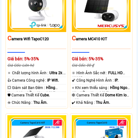
C
C
Amera Wifi TapoC120
Amera MC410 KIT
Giá bán: 5%-35%
Giá bán: 5%-35%
Giá Gốc: Liên hệ
Giá Gốc: 00 ₫
🔅 Chất lượng hình Ảnh :
Ultra 2k +
🔆 Hình Ảnh Sắc nét :
FULL HD
.
1080P .
👍 Camera Công nghệ :
IP Wifi.
🌠 Công Nghệ Hình Ảnh :
IP.
💥 Giám sát Ban Đêm :
Hồng
⭐ Khi xem thiếu sáng :
Hồng Ngoại
Ngoại 10m Hồng Ngoại SMD.
10m Hồng Ngoại SMD.
🛡 Camera Thiết Kế
Cube.
🕸️ Camera Thiết Kế
Dome Kim loại
+ Nhựa.
️☣️ Chức Năng :
Thu Âm.
️✔️ Khả Năng :
Thu Âm.