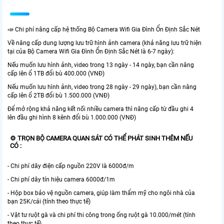
📣 Chi phí nâng cấp hệ thống Bộ Camera Wifi Gia Đình Ổn Định Sắc Nét
Về nâng cấp dung lượng lưu trữ hình ảnh camera (khả năng lưu trữ hiện
tại của Bộ Camera Wifi Gia Đình Ổn Định Sắc Nét là 6-7 ngày):
Nếu muốn lưu hình ảnh, video trong 13 ngày - 14 ngày, bạn cần nâng
cấp lên ổ 1TB đổi bù 400.000 (VNĐ)
Nếu muốn lưu hình ảnh, video trong 28 ngày - 29 ngày), bạn cần nâng
cấp lên ổ 2TB đổi bù 1.500.000 (VNĐ)
Để mở rộng khả năng kết nối nhiều camera thì nâng cấp từ đầu ghi 4
lên đầu ghi hình 8 kênh đổi bù 1.000.000 (VNĐ)
⚙ TRỌN BỘ CAMERA QUAN SÁT CÓ THỂ PHÁT SINH THÊM NẾU
CÓ :
- Chi phí dây điện cấp nguồn 220V là 6000đ/m
- Chi phí dây tín hiệu camera 6000đ/1m
- Hộp box bảo vệ nguồn camera, giúp làm thẩm mỹ cho ngôi nhà của
bạn 25K/cái (tính theo thực tế)
- Vật tư ruột gà và chi phí thi công trong ống ruột gà 10.000/mét (tính
theo thực tế)