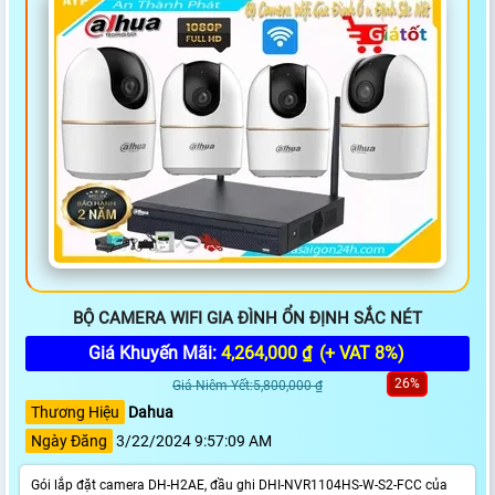
BỘ CAMERA WIFI GIA ĐÌNH ỔN ĐỊNH SẮC NÉT
Giá Khuyến Mãi:
4,264,000 ₫
(+ VAT 8%)
26%
Giá Niêm Yết:5,800,000 ₫
Thương Hiệu
Dahua
Ngày Đăng
3/22/2024 9:57:09 AM
Gói lắp đặt camera DH-H2AE, đầu ghi DHI-NVR1104HS-W-S2-FCC của