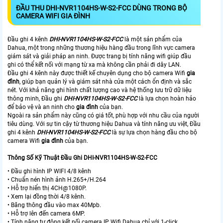
ĐẦU THU
DHI-NVR1104HS-W-S2-FCC
DÙNG TRONG BỘ
CAMERA WIFI GIA ĐÌNH
Đầu ghi 4 kênh
DHI-NVR1104HS-W-S2-FCC
là một sản phẩm của
Dahua, một trong những thương hiệu hàng đầu trong lĩnh vực camera
giám sát và giải pháp an ninh. Được trang bị tính năng wifi giúp đầu
ghi có thể kết nối với mạng từ xa mà không cần phải đi dây LAN.
Đầu ghi 4 kênh này được thiết kế chuyên dụng cho bộ camera Wifi
gia
đình
, giúp bạn quản lý và giám sát nhà cửa một cách ổn định và sắc
nét. Với khả năng ghi hình chất lượng cao và hệ thống lưu trữ dữ liệu
thông minh, Đầu ghi
DHI-NVR1104HS-W-S2-FCC
là lựa chọn hoàn hảo
để bảo vệ và an ninh cho
gia đình
của bạn.
Ngoài ra sản phẩm này cũng có giá tốt, phù hợp với nhu cầu của người
tiêu dùng. Với sự tin cậy từ thương hiệu Dahua và tính năng ưu việt, Đầu
ghi 4 kênh
DHI-NVR1104HS-W-S2-FCC
là sự lựa chọn hàng đầu cho bộ
camera Wifi
gia đình
của bạn.
Thông Số Kỹ Thuật Đầu Ghi DHI-NVR1104HS-W-S2-FCC
• Đầu ghi hình IP WIFI 4/8 kênh
• Chuẩn nén hình ảnh H.265+/H.264
• Hỗ trợ hiển thị 4CH@1080P.
• Xem lại đồng thời 4/8 kênh.
• Băng thông đầu vào max 40Mpb.
• Hỗ trợ lên đến camera 6MP.
• Tính năng tự động kết nối camera IP Wifi Dahua chỉ với 1-click