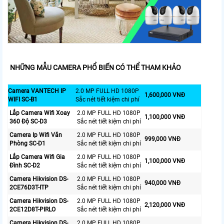
NHỮNG MẪU CAMERA PHỔ BIẾN CÓ THỂ THAM KHẢO
Camera VANTECH IP
2.0 MP FULL HD 1080P
1,600,000 VNĐ
WIFI SC-B1
Sắc nét tiết kiệm chi phí
Lắp Camera Wifi Xoay
2.0 MP FULL HD 1080P
1,100,000 VNĐ
360 Độ SC-D3
Sắc nét tiết kiệm chi phí
Camera Ip Wifi Văn
2.0 MP FULL HD 1080P
999,000 VNĐ
Phòng SC-D1
Sắc nét tiết kiệm chi phí
Lắp Camera Wifi Gia
2.0 MP FULL HD 1080P
1,100,000 VNĐ
Đình SC-D2
Sắc nét tiết kiệm chi phí
Camera Hikvision DS-
2.0 MP FULL HD 1080P
940,000 VNĐ
2CE76D3T-ITP
Sắc nét tiết kiệm chi phí
Camera Hikvision DS-
2.0 MP FULL HD 1080P
2,120,000 VNĐ
2CE12D8T-PIRLO
Sắc nét tiết kiệm chi phí
Camera Hikvision DS-
2.0 MP FULL HD 1080P