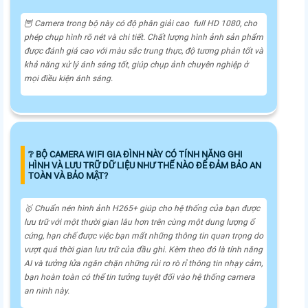
🦉 Camera trong bộ này có độ phân giải cao full HD 1080, cho
phép chụp hình rõ nét và chi tiết. Chất lượng hình ảnh sản phẩm
được đánh giá cao với màu sắc trung thực, độ tương phản tốt và
khả năng xử lý ánh sáng tốt, giúp chụp ảnh chuyên nghiệp ở
mọi điều kiện ánh sáng.
❔ BỘ CAMERA WIFI GIA ĐÌNH NÀY CÓ TÍNH NĂNG GHI
HÌNH VÀ LƯU TRỮ DỮ LIỆU NHƯ THẾ NÀO ĐỂ ĐẢM BẢO AN
TOÀN VÀ BẢO MẬT?
🥇 Chuẩn nén hình ảnh H265+ giúp cho hệ thống của bạn được
lưu trữ với một thười gian lâu hơn trên cùng một dung lượng ổ
cứng, hạn chế được việc bạn mất những thông tin quan trọng do
vượt quá thời gian lưu trữ của đầu ghi. Kèm theo đó là tính năng
AI và tưởng lửa ngăn chặn những rủi ro rò rỉ thông tin nhạy cảm,
bạn hoàn toàn có thể tin tưởng tuyệt đối vào hệ thống camera
an ninh này.