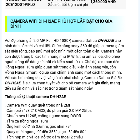
1,360,000 VNĐ
2CE12D0T-PIRLO
Sắc nét tiết kiệm chi phí
CAMERA WIFI
DH-H2AE PHÙ HỢP LẮP ĐẶT CHO GIA
ĐÌNH
Với độ phân giải 2.0 MP Full HD 1080P, camera Dahua
DH-H2AE
cho
hình ảnh sắc nét và chi tiết. Chức năng xoay 360 độ giúp camera giám
sát diện rộng, bao phủ mọi góc nhìn một cách toàn diện. Camera này
còn được trang bị các tính năng như IP Wifi, thu âm và loa, cho phép
người dùng dễ dàng kết nối và kiểm soát từ xa. Chế độ xem ban đêm
Hồng Ngoại 10m giúp quan sát trong điều kiện ánh sáng yếu, còn
Hồng Ngoại Smart IR giúp cân chỉnh ánh sáng một cách thông minh.
Với các tính năng ưu việt và giá cả phải chăng, Camera Dahua Giá Rẻ
DH-H2AE
là sự lựa chọn tuyệt vời cho bộ camera wifi
gia đình
, mang
đến sự ổn định và sắc nét trong giám sát hàng ngày.
Thông số kỹ thuật camera DH-H2AE
. Camera Wifi quay quét trong nhà 2MP
. Cảm biến 1/3.2" CMOS, độ phân giải 2.0 MP 25fps
. Chuẩn nén H.265, chống ngược sáng DWDR
. Tầm xa hồng ngoại 10m
. Ống kính cố định 3.6mm, góc nhìn 79°
. Quay quét ngang: 0° đến 355° , dọc: -5° đến 80°
. Tích hợp mic và loa, hỗ trợ đàm thoại 2 chiều