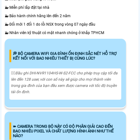
🐳 Miễn phí lắp đặt tại nhà
🐳 Bảo hành chính hãng lên đến 2 năm
🐳 Đổi mới 1 đổi 1 do lỗi NSX trong vòng 07 ngày đầu
🐳 Nhân viên kỹ thuật có mặt nhanh chóng ở khắp TPHCM
️💭 BỘ CAMERA WIFI GIA ĐÌNH ỔN ĐỊNH SẮC NÉT HỖ TRỢ
KẾT NỐI VỚI BAO NHIÊU THIẾT BỊ CÙNG LÚC?
🙆‍♀️Đầu ghi DHI-NVR1104HS-W-S2-FCC cho phép truy cập tối đa
lên đễn 128 user, với con số này sẽ giúp cho mọi thành viên
trong gia đình của bạn đều xem được camera với tốc độ truyền
tải ổn định.
➽ CAMERA TRONG BỘ NÀY CÓ ĐỘ PHÂN GIẢI CAO ĐẾN
BAO NHIÊU PIXEL VÀ CHẤT LƯỢNG HÌNH ẢNH NHƯ THẾ
NÀO?