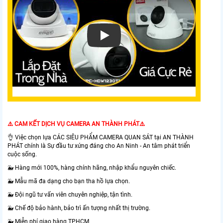
⚠️ CAM KẾT DỊCH VỤ CAMERA AN THÀNH PHÁT⚠️
👌 Việc chọn lựa CÁC SIÊU PHẨM CAMERA QUAN SÁT tại AN THÀNH
PHÁT chính là Sự đầu tư xứng đáng cho An Ninh - An tâm phát triển
cuộc sống.
🐳 Hàng mới 100%, hàng chính hãng, nhập khẩu nguyên chiếc.
🐳 Mẫu mã đa dạng cho bạn tha hồ lựa chọn.
🐳 Đội ngũ tư vấn viên chuyên nghiệp, tận tình.
🐳 Chế độ bảo hành, bảo trì ấn tượng nhất thị trường.
🐳 Miễn phí giao hàng TPHCM