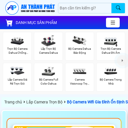
DANH MỤC SẢN PHẨM
Trọn Bộ Camera
Lắp Trọn Bộ
Bộ Camera Dahua
Trọn Bộ Camera
Dahua Chống
Camera Dahua
Báo Động
Dahua Ghi Âm
Trộm
Lắp Camera Giá
Bộ Camera Full
Camera
Bộ Camera Trong
Rẻ Trọn Gói
Color Dahua
Visioncop Trọn
Nhà
Bộ
›
›
Trang chủ
Lắp Camera Trọn Bộ
Bộ Camera Wifi Gia Đình Ổn Định 