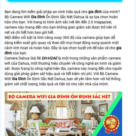
Bạn đang tìm kiếm giải pháp an ninh hiệu quả cho
gia đình
của mình?
Bộ Camera Wifi
Gia Đình
Ổn Định Sắc Nét Dahua là sự lựa chọn hoàn
hảo cho bạn. Với trang bị hình ảnh sắc nét lên đến 2.0 megapixel,
camera này mang đến cho bạn không gian giám sát được trở nên rõ
nét và chi tiết hơn bao giờ hết.
Một điểm nổi bật là tính năng xoay 360 độ của camera giúp bạn dễ
dàng kiểm soát góc quay và theo dõi mọi hoạt động xung quanh một
cách linh hoạt và hoàn hảo. Đầy là lựa chọn tuyệt vời để bảo vệ cho
gia
đình
của bạn.
Camera Dahua Giá Rẻ
DH-H2AE
là một trong những sản phẩm camera
wifi của Dahua, một thương hiệu chuyên về công nghệ an ninh và giám
sát. Được trang bị công nghệ hiện đại, camera này mang đến cho người
dùng giải pháp giám sát hiệu quả và tiết kiệm chi phí. Với Bộ Camera
Wifi
Gia Đình
Ổn Định Sắc Nét Dahua, bạn sẽ yên tâm hơn với hệ thống
giám sát chất lượng, hiệu quả và tiện lợi cho căn nhà của mình.