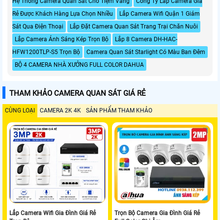
Hệ Thống Camera Quan Sát Cho Tiệm Vàng
Công Ty Lắp Camera Giá
Rẻ Được Khách Hàng Lựa Chọn Nhiều
Lắp Camera Wifi Quận 1 Giám
Sát Qua Điện Thoại
Lắp Đặt Camera Quan Sát Trang Trại Chăn Nuôi
Lắp Camera Ánh Sáng Kép Trọn Bộ
Lắp 8 Camera DH-HAC-
HFW1200TLP-S5 Trọn Bộ
Camera Quan Sát Starlight Có Màu Ban Đêm
BỘ 4 CAMERA NHÀ XƯỞNG FULL COLOR DAHUA
THAM KHẢO CAMERA QUAN SÁT GIÁ RẺ
CÙNG LOẠI
CAMERA 2K 4K
SẢN PHẨM THAM KHẢO
Lắp Camera Wifi Gia Đình Giá Rẻ
Trọn Bộ Camera Gia Đình Giá Rẻ