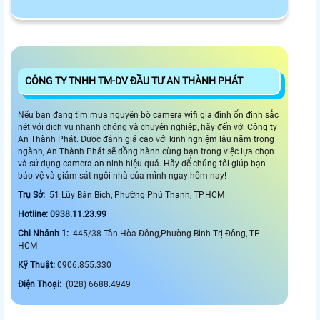
CÔNG TY TNHH TM-DV ĐẦU TƯ AN THÀNH PHÁT
Nếu bạn đang tìm mua nguyên bộ camera wifi gia đình ổn định sắc
nét với dịch vụ nhanh chóng và chuyên nghiệp, hãy đến với Công ty
An Thành Phát. Được đánh giá cao với kinh nghiệm lâu năm trong
ngành, An Thành Phát sẽ đồng hành cùng bạn trong việc lựa chọn
và sử dụng camera an ninh hiệu quả. Hãy để chúng tôi giúp bạn
bảo vệ và giám sát ngôi nhà của mình ngay hôm nay!
Trụ Sở:
51 Lũy Bán Bích, Phường Phú Thạnh, TP.HCM
Hotline: 0938.11.23.99
Chi Nhánh 1:
445/38 Tân Hòa Đông,Phường Bình Trị Đông, TP
HCM
Kỹ Thuật:
0906.855.330
Điện Thoại:
(028) 6688.4949