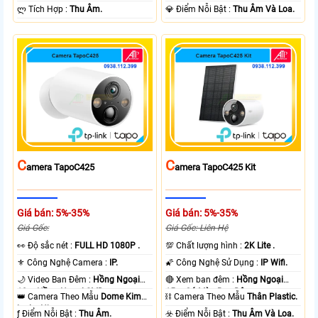
️ლ Tích Hợp :
Thu Âm.
️💎 Điểm Nỗi Bật :
Thu Âm Và Loa.
C
C
Amera TapoC425
Amera TapoC425 Kit
Giá bán: 5%-35%
Giá bán: 5%-35%
Giá Gốc:
Giá Gốc: Liên Hệ
️👀 Độ sắc nét :
FULL HD 1080P .
💯 Chất lượng hình :
2K Lite .
⚜️ Công Nghệ Camera :
IP.
🌠 Công Nghệ Sử Dụng :
IP Wifi.
🌙 Video Ban Đêm :
Hồng Ngoại
🔴 Xem ban đêm :
Hồng Ngoại
10m Hồng Ngoại SMD.
15m Có Màu Ban Ðêm.
👑 Camera Theo Mẫu
Dome Kim
⛓ Camera Theo Mẫu
Thân Plastic.
loại + Nhựa.
️ƒ Điểm Nỗi Bật :
Thu Âm.
️☣️ Điểm Nỗi Bật :
Thu Âm Và Loa.