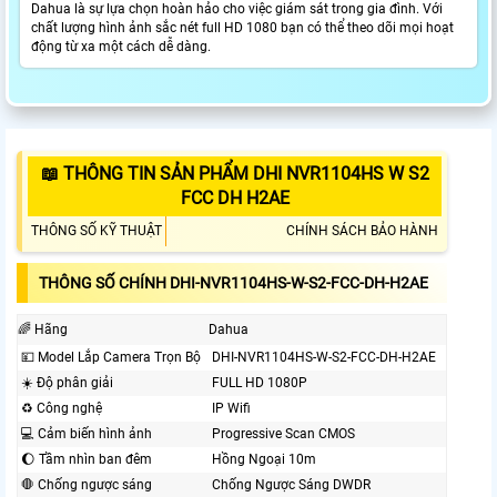
Dahua là sự lựa chọn hoàn hảo cho việc giám sát trong gia đình. Với
chất lượng hình ảnh sắc nét full HD 1080 bạn có thể theo dõi mọi hoạt
động từ xa một cách dễ dàng.
📖 THÔNG TIN SẢN PHẨM DHI NVR1104HS W S2
FCC DH H2AE
THÔNG SỐ KỸ THUẬT
CHÍNH SÁCH BẢO HÀNH
THÔNG SỐ CHÍNH DHI-NVR1104HS-W-S2-FCC-DH-H2AE
🌈 Hãng
Dahua
💴 Model Lắp Camera Trọn Bộ
DHI-NVR1104HS-W-S2-FCC-DH-H2AE
☀️ Độ phân giải
FULL HD 1080P
♻ Công nghệ
IP Wifi
💻 Cảm biến hình ảnh
Progressive Scan CMOS
🌔 Tầm nhìn ban đêm
Hồng Ngoại 10m
🛑 Chống ngược sáng
Chống Ngược Sáng DWDR