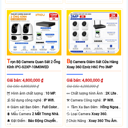
T
B
Rọn Bộ Camera Quan Sát 2 Ống
Ộ Camera Giám Sát Cửa Hàng
Kính IPC-S2XP-10M0WED
Xoay 360 Ezviz H6C Pro 3MP
Giá bán: 4,800,000 ₫
Giá bán: 4,800,000 ₫
Giá Gốc: 6,800,000 ₫
Giá Gốc: 6,200,000 ₫
🦉 Hình ảnh chất lượng :
10 MP.
️👀 Chất lượng hình Ảnh :
2K Lite .
🕉️ Sử dụng công nghệ :
IP Wifi.
⚒ Camera Công nghệ :
IP Wifi.
❈ Giám sát Ban Đêm :
Full Color
🔅 Tầm Xa Ban Đêm :
Hồng Ngoại
20m Có Màu Ban Ðêm.
10m Hồng Ngoại Smart IR.
🐜 Mẫu Camera
2 Mắt Trong Nhà.
💦 Loại Camera
Xoay 360.
️🔔 Đặt Điểm :
Báo Động Chuyển
️ƒ Chức Năng :
Xoay 360 Thu Âm.
Động.