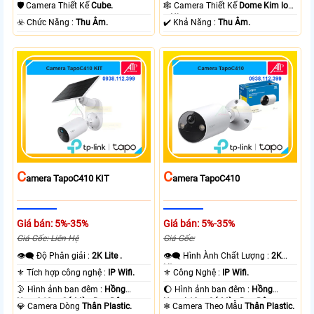
Ngoại 10m Hồng Ngoại SMD.
10m Hồng Ngoại SMD.
🛡 Camera Thiết Kế
Cube.
🕸️ Camera Thiết Kế
Dome Kim loại
+ Nhựa.
️☣️ Chức Năng :
Thu Âm.
️✔️ Khả Năng :
Thu Âm.
C
C
Amera TapoC410 KIT
Amera TapoC410
Giá bán: 5%-35%
Giá bán: 5%-35%
Giá Gốc: Liên Hệ
Giá Gốc:
👁️‍🗨 Độ Phân giải :
2K Lite .
👁️‍🗨 Hình Ành Chất Lượng :
2K
Lite .
⚜️ Tích hợp công nghệ :
IP Wifi.
⚜️ Công Nghệ :
IP Wifi.
🌛 Hình ảnh ban đêm :
Hồng
🌔 Hình ảnh ban đêm :
Hồng
Ngoại 10m Có Màu Ban Ðêm.
Ngoại 10m Có Màu Ban Ðêm.
💎 Camera Dòng
Thân Plastic.
❄ Camera Theo Mẫu
Thân Plastic.