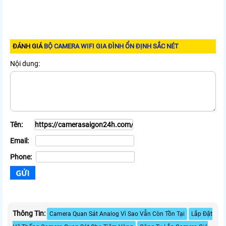
ĐÁNH GIÁ
BỘ CAMERA WIFI GIA ĐÌNH ỔN ĐỊNH SẮC NÉT
Nội dung:
Tên:
Email:
Phone:
Thông Tin:
Camera Quan Sát Analog Vì Sao Vẫn Còn Tồn Tại
Lắp Đặt