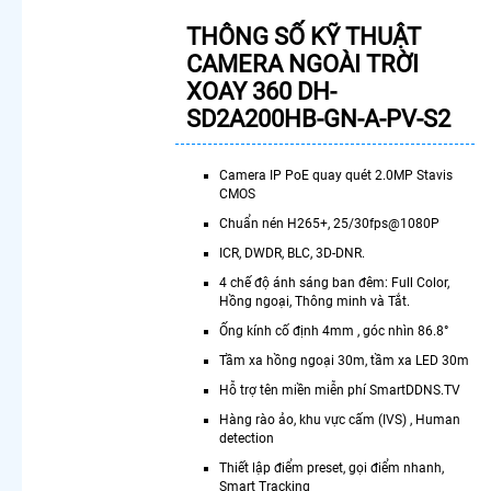
Camera
THÔNG SỐ KỸ THUẬT
Wifi Imou
CAMERA NGOÀI TRỜI
Ngoài Trời
Camera
XOAY 360 DH-
Wifi
SD2A200HB-GN-A-PV-S2
Kbvision
Ngoài Trời
Giá Rẻ
Camera IP PoE quay quét 2.0MP Stavis
Camera
CMOS
Wifi
Chuẩn nén H265+, 25/30fps@1080P
Hikvision
ICR, DWDR, BLC, 3D-DNR.
360
Lắp
4 chế độ ánh sáng ban đêm: Full Color,
Hồng ngoại, Thông minh và Tắt.
Camera
Wifi Dahua
Ống kính cố định 4mm , góc nhìn 86.8°
Có Báo
Tầm xa hồng ngoại 30m, tầm xa LED 30m
Động
Hỗ trợ tên miền miễn phí SmartDDNS.TV
Camera
Wifi Chống
Hàng rào ảo, khu vực cấm (IVS) , Human
Trộm Imou
detection
Camera
Thiết lập điểm preset, gọi điểm nhanh,
Wifi Ezviz
Smart Tracking