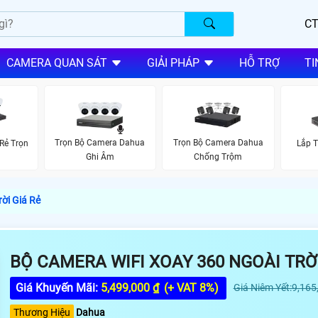
CT
CAMERA QUAN SÁT
GIẢI PHÁP
HỖ TRỢ
TI
Trọn Bộ Camera Dahua
Trọn Bộ Camera Dahua
Rẻ Trọn
Lắp 
Ghi Âm
Chống Trộm
ời Giá Rẻ
BỘ CAMERA WIFI XOAY 360 NGOÀI TRỜI
Giá Khuyến Mãi:
5,499,000 ₫
(+ VAT 8%)
Giá Niêm Yết:9,165
Thương Hiệu
Dahua