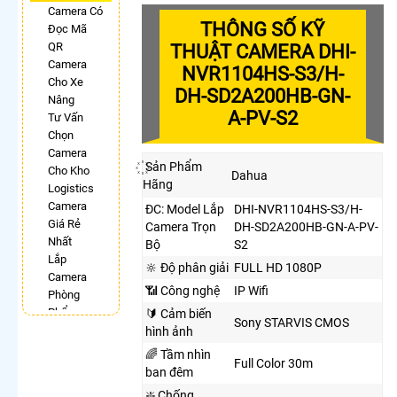
Camera Có
THÔNG SỐ KỸ
Đọc Mã
QR
THUẬT CAMERA DHI-
Camera
NVR1104HS-S3/H-
Cho Xe
DH-SD2A200HB-GN-
Nâng
A-PV-S2
Tư Vấn
Chọn
Camera
꙰ Sản Phẩm
Cho Kho
Dahua
Hãng
Logistics
Camera
ĐC: Model Lắp
DHI-NVR1104HS-S3/H-
Giá Rẻ
Camera Trọn
DH-SD2A200HB-GN-A-PV-
Nhất
Bộ
S2
Lắp
🔆 Độ phân giải
FULL HD 1080P
Camera
📶 Công nghệ
IP Wifi
Phòng
Phẩu
🔰 Cảm biến
Sony STARVIS CMOS
Thuật
hình ảnh
Camera Có
🌈 Tầm nhìn
Full Color 30m
Chống
ban đêm
Trộm
❇️ Chống