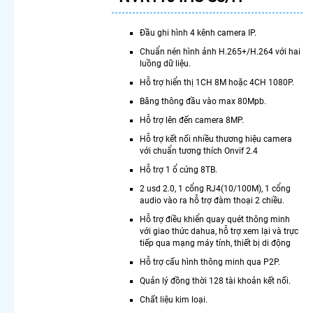
Camera
Kbone
Xoay 360
Đầu ghi hình 4 kênh camera IP.
Camera
Chuẩn nén hình ảnh H.265+/H.264 với hai
Imou Xoay
luồng dữ liệu.
360
Hỗ trợ hiển thị 1CH 8M hoặc 4CH 1080P.
Camera
Hdparagon
Băng thông đầu vào max 80Mpb.
Xoay 360
Hỗ trợ lên đến camera 8MP.
Độ
Hỗ trợ kết nối nhiều thương hiệu camera
LẮP
với chuẩn tương thích Onvif 2.4
CAMERA
Hỗ trợ 1 ổ cứng 8TB.
THEO NHU
2 usd 2.0, 1 cổng RJ4(10/100M), 1 cổng
CẦU
audio vào ra hỗ trợ đàm thoại 2 chiều.
Lắp
Hỗ trợ điều khiển quay quét thông minh
Camera
với giao thức dahua, hỗ trợ xem lại và trực
Văn Phòng
tiếp qua mạng máy tính, thiết bị di động
Giá Rẻ
Hỗ trợ cấu hình thông minh qua P2P.
Lắp
Quản lý đồng thời 128 tài khoản kết nối.
Camera
Nhà
Chất liệu kim loại.
Xưởng Giá