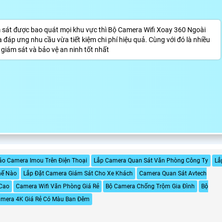
 sát được bao quát mọi khu vực thì Bộ Camera Wifi Xoay 360 Ngoài
đáp ưng nhu cầu vừa tiết kiệm chi phí hiệu quả. Cùng với đó là nhiều
giám sát và bảo vệ an ninh tốt nhất
áo Camera Imou Trên Điện Thoại
Lắp Camera Quan Sát Văn Phòng Công Ty
Lă
ế Nào
Lắp Đặt Camera Giám Sát Cho Xe Khách
Camera Quan Sát Avtech
 Cao
Camera Wifi Văn Phòng Giá Rẻ
Bộ Camera Chống Trộm Gia Đình
Bộ
mera 4K Giá Rẻ Có Màu Ban Đêm