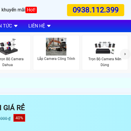
0938.112.399
 khuyến mãi
Hot!
N TỨC
LIÊN HỆ
Lắp Camera Công Trình
Trọn Bộ Camera
Trọn Bộ Camera Nên
Dahua
Dùng
 GIÁ RẺ
40%
,000 ₫