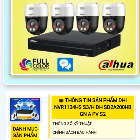
📖 THÔNG TIN SẢN PHẨM DHI
NVR1104HS S3/H DH SD2A200HB
GN A PV S2
THÔNG SỐ KỸ THUẬT
DANH MỤC
CHÍNH SÁCH BẢO HÀNH
SẢN PHẨM