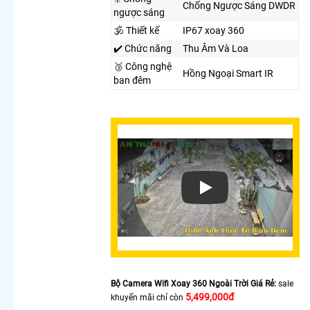
Camera
Chống Ngược Sáng DWDR
ngược sáng
Cho Công
🕉️ Thiết kế
IP67 xoay 360
Trình
Chuyên
✔️ Chức năng
Thu Âm Và Loa
Dụng
🥉 Công nghệ
Camera
Hồng Ngoại Smart IR
ban đêm
Nhìn Màn
Hình Máy
Tính
Lắp
Camera
Wifi Dahua
Ngoài Trời
Chính
Xem video
Hãng
Top 5
Camera
Wifi Cho
Gia Đình
Lắp
Camera
Bộ Camera Wifi Xoay 360 Ngoài Trời Giá Rẻ:
sale
Wifi 3k
5,499,000đ
khuyến mãi chỉ còn
Sắc Nét