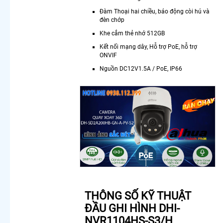
Xoay 360
Đàm Thoại hai chiều, báo động còi hú và
Độ Chính
đèn chớp
Hãng Chất
Khe cắm thẻ nhớ 512GB
Lượng Tốt
Camera
Kết nối mạng dây, Hỗ trợ PoE, hỗ trợ
360 Báo
ONVIF
Động
Nguồn DC12V1.5A / PoE, IP66
Lắp
Camera
Wifi 360
Imou Giá
Rẻ
Camera
Wifi 360
Full Color
Hik
Lắp
Camera
Wifi Xoay
360 Trong
THÔNG SỐ KỸ THUẬT
Nhà
ĐẦU GHI HÌNH DHI-
Dahua
NVR1104HS-S3/H