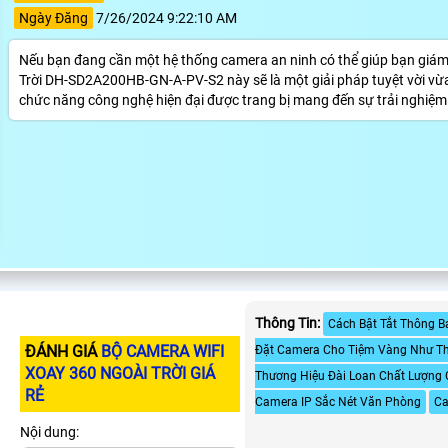
Ngày Đăng
7/26/2024 9:22:10 AM
Nếu bạn đang cần một hệ thống camera an ninh có thể giúp bạn giám
Trời DH-SD2A200HB-GN-A-PV-S2 này sẽ là một giải pháp tuyệt vời vừa 
chức năng công nghệ hiện đại được trang bị mang đến sự trải nghiệm 
Thông Tin:
Cách Bật Tắt Thông B
ĐÁNH GIÁ
BỘ CAMERA WIFI
Đặt Camera Cho Tiệm Vàng Như Th
XOAY 360 NGOÀI TRỜI GIÁ
Thương Hiệu Đài Loan Chất Lượng
RẺ
Camera IP Sắc Nét Văn Phòng
Ca
Nội dung: