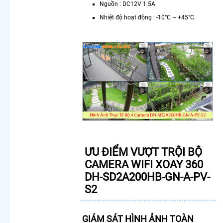
Nguồn : DC12V 1.5A
Rẻ
Nhiệt độ hoạt động : -10°C ~ +45°C.
Lắp
Camera
Gia Đình
Giá Rẻ
Lắp
Camera
Kho Hàng
Giá Rẻ
Lắp
Camera
Cửa Hàng
Giá Rẻ
Lắp
Camera
ƯU ĐIỂM VƯỢT TRỘI BỘ
Wifi Giá Rẻ
CAMERA WIFI XOAY 360
Chính
DH-SD2A200HB-GN-A-PV-
Hãng
S2
Lắp
Camera
Công Trình
GIÁM SÁT HÌNH ẢNH TOÀN
Giá Rẻ