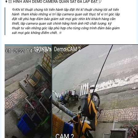
👩🏻 HÌNH ẢNH DEMO CAMERA QUAN SÁT ĐÃ LẮP ĐẶT.️🎈
📂Khi kĩ thuật chúng tôi tiến hành lắp đặt thì kĩ thuật chúng tôi sẽ tiến
hành tham khảo những vị trí lắp camera quan sát thực tế vị trí góc lắp
đặt rất phù hợp đảm bảo giám sát mọi góc nhìn khi khách hàng cần
thiết, lắp camera quan sát chính hãng hình ảnh HD chất lượng. kỹ
thuật tư vấn những góc lắp phù hợp cho từng công trình đảm bảo giám
sát mọi góc không điểm chết. 🔆