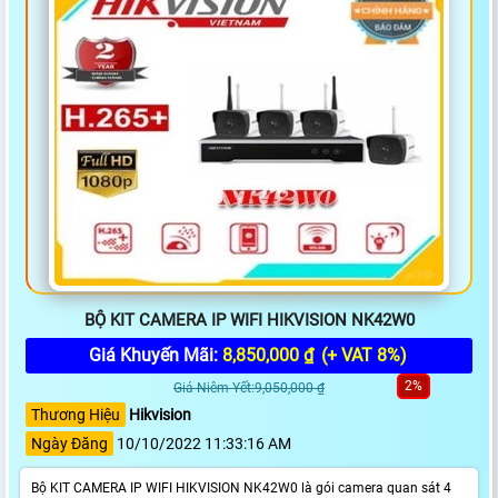
BỘ KIT CAMERA IP WIFI HIKVISION NK42W0
Giá Khuyến Mãi:
8,850,000 ₫
(+ VAT 8%)
2%
Giá Niêm Yết:9,050,000 ₫
Thương Hiệu
Hikvision
Ngày Đăng
10/10/2022 11:33:16 AM
Bộ KIT CAMERA IP WIFI HIKVISION NK42W0 là gói camera quan sát 4