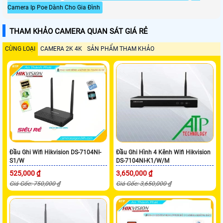
Camera Ip Poe Dành Cho Gia Đình
THAM KHẢO CAMERA QUAN SÁT GIÁ RẺ
CÙNG LOẠI
CAMERA 2K 4K
SẢN PHẨM THAM KHẢO
Đầu Ghi Wifi Hikvision DS-7104NI-
Đầu Ghi Hình 4 Kênh Wifi Hikvision
S1/W
DS-7104NI-K1/W/M
525,000 ₫
3,650,000 ₫
Giá Gốc: 750,000 ₫
Giá Gốc: 3,650,000 ₫