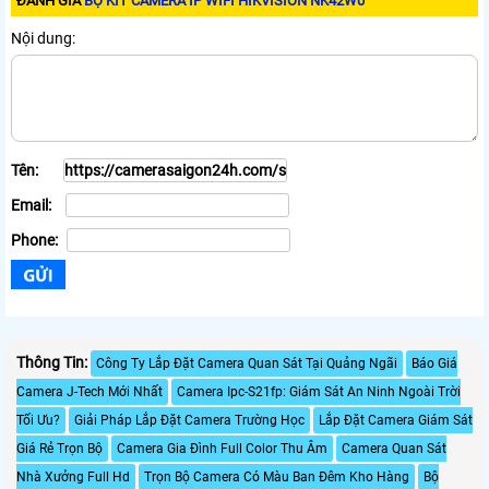
ĐÁNH GIÁ
BỘ KIT CAMERA IP WIFI HIKVISION NK42W0
Nội dung:
Tên:
Email:
Phone:
Thông Tin:
Công Ty Lắp Đặt Camera Quan Sát Tại Quảng Ngãi
Báo Giá
Camera J-Tech Mới Nhất
Camera Ipc-S21fp: Giám Sát An Ninh Ngoài Trời
Tối Ưu?
Giải Pháp Lắp Đặt Camera Trường Học
Lắp Đặt Camera Giám Sát
Giá Rẻ Trọn Bộ
Camera Gia Đình Full Color Thu Âm
Camera Quan Sát
Nhà Xưởng Full Hd
Trọn Bộ Camera Có Màu Ban Đêm Kho Hàng
Bộ