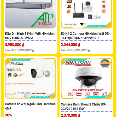
Đầu Ghi Hình 8 Kênh Wifi Hikvision
Bộ Kit 2 Camera Hikvision Wifi DS-
DS-7108NI-K1/W/M
J142I(STD)/NKS422W02H
3,980,000 ₫
2,044,000 ₫
Giá Gốc: 3,980,000 ₫
Giá Gốc: 2,920,000 ₫
Camera IP Wifi Ngoài Trời Hikvision
Camera Đàm Thoại 2 Chiều DS-
4MP
2CV2121G2-IDW
30%
2,070,000 ₫