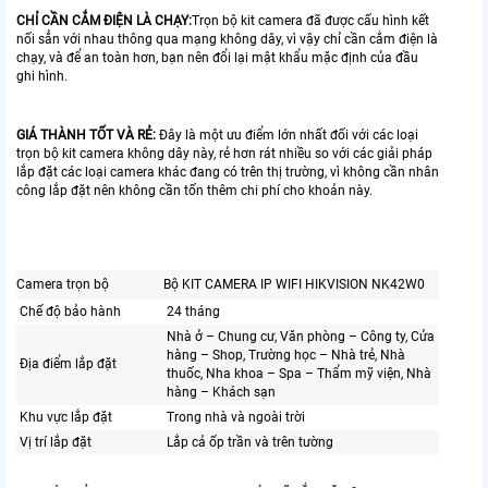
CHỈ CẦN CẮM ĐIỆN LÀ CHẠY:
Trọn bộ kit camera đã được cấu hình kết
nối sẳn với nhau thông qua mạng không dây, vì vậy chỉ cần cắm điện là
chạy, và để an toàn hơn, bạn nên đổi lại mật khẩu mặc định của đầu
ghi hình.
GIÁ THÀNH TỐT VÀ RẺ:
Đây là một ưu điểm lớn nhất đối với các loại
trọn bộ kit camera không dây này, rẻ hơn rát nhiều so với các giải pháp
lắp đặt các loại camera khác đang có trên thị trường, vì không cần nhân
công lắp đặt nên không cần tốn thêm chi phí cho khoản này.
Camera trọn bộ
Bộ KIT CAMERA IP WIFI HIKVISION NK42W0
Chế độ bảo hành
24 tháng
Nhà ở – Chung cư, Văn phòng – Công ty, Cửa
hàng – Shop, Trường học – Nhà trẻ, Nhà
Địa điểm lắp đặt
thuốc, Nha khoa – Spa – Thẩm mỹ viện, Nhà
hàng – Khách sạn
Khu vực lắp đặt
Trong nhà và ngoài trời
Vị trí lắp đặt
Lắp cả ốp trần và trên tường