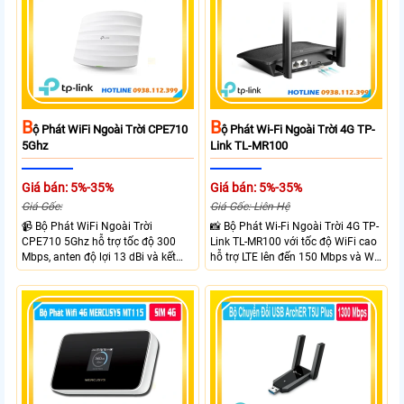
B
B
Ộ Phát WiFi Ngoài Trời CPE710
Ộ Phát Wi-Fi Ngoài Trời 4G TP-
5Ghz
Link TL-MR100
Giá bán: 5%-35%
Giá bán: 5%-35%
Giá Gốc:
Giá Gốc: Liên Hệ
📹 Bộ Phát WiFi Ngoài Trời
📸 Bộ Phát Wi-Fi Ngoài Trời 4G TP-
CPE710 5Ghz hỗ trợ tốc độ 300
Link TL-MR100 với tốc độ WiFi cao
Mbps, anten độ lợi 13 dBi và kết
hỗ trợ LTE lên đến 150 Mbps và Wi-
nối đường dài trên 10 km trong
Fi 2.4 GHz lên đến 300 Mbps với
điều kiện phù hợp. Trang bị cổng
thiết kế với vỏ chống chịu thời tiết
Ethernet Shielded 10/100 Mbps, hỗ
chuẩn IP65, chống sét ±6kV và
trợ PoE Passive, MAXtream TDMA,
chống tĩnh điện ±15kV
quản lý tập trung và phân tích
quang phổ. Chuẩn IPX5 giúp tăng
khả năng chống chịu thời tiết.