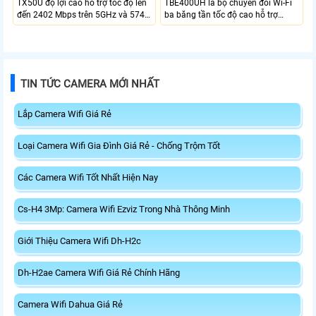
TX50U độ lợi cao hỗ trợ tốc độ lên
TBE400UH là bộ chuyển đổi Wi-Fi
đến 2402 Mbps trên 5GHz và 574
ba băng tần tốc độ cao hỗ trợ
Mbps trên 2.4GHz mang đến kết
2882 Mbps trên 6GHz, 2882 Mbps
nối không dây nhanh và ổn định.
trên 5GHz và 688 Mbps trên
Tích hợp ăng-ten độ lợi cao mở
2.4GHz. Trang bị 2 ăng-ten ngoài
rộng vùng phủ, giảm độ trễ. USB
công suất cao, kết nối USB 3.0, đi
3.0 tốc độ cao hỗ trợ truyền tải dữ
kèm đế cắm và cáp nối dài. Phù
TIN TỨC CAMERA MỚI NHẤT
liệu nhanh, kết hợp WPA3 tăng
hợp nâng cấp kết nối không dây
cường bảo mật.
tốc độ cao cho máy tính.
Lắp Camera Wifi Giá Rẻ
Loại Camera Wifi Gia Đình Giá Rẻ - Chống Trộm Tốt
Các Camera Wifi Tốt Nhất Hiện Nay
Cs-H4 3Mp: Camera Wifi Ezviz Trong Nhà Thông Minh
Giới Thiệu Camera Wifi Dh-H2c
Dh-H2ae Camera Wifi Giá Rẻ Chính Hãng
Camera Wifi Dahua Giá Rẻ