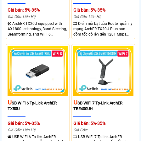
Giá bán: 5%-35%
Giá bán: 5%-35%
Giá Gốc: Liên Hệ
Giá Gốc: Liên Hệ
📹 ArchER TX20U equipped with
🎞 Điểm nổi bật của Router quản lý
AX1800 technology, Band Steering,
mạng ArchER TX20U Plus bao
Beamforming, and WiFi 6
gồm tốc độ lên đến 1201 Mbps
transmission. Band Steering
trên băng tần 5 GHz và 574 Mbps
technology optimizes connections,
trên băng tần 2.4 GHz. công nghệ
Beamforming enhances signal
Band Steering, Beamforming và
focus for better coverage. Upgrade
Wifi 6 cung cấp hiệu suất cao và
your network experience with
ổn định cho mạng Wi-Fi của bạn.
leading-edge features.
U
U
SB WiFi 6 Tp-Lick ArchER
SB WiFi 7 Tp-Link ArchER
TX50U
TBE400UH
Giá bán: 5%-35%
Giá bán: 5%-35%
Giá Gốc: Liên Hệ
Giá Gốc:
📽 USB WiFi 6 Tp-lick ArchER
🎞 USB WiFi 7 Tp-link ArchER