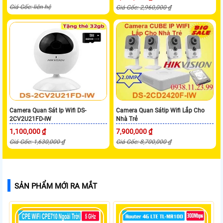
Giá Gốc: liên hệ
Giá Gốc: 2,960,000 ₫
Camera Quan Sát Ip Wifi DS-
Camera Quan Sátip Wifi Lắp Cho
2CV2U21FD-IW
Nhà Trẻ
1,100,000 ₫
7,900,000 ₫
Giá Gốc: 1,630,000 ₫
Giá Gốc: 8,700,000 ₫
SẢN PHẨM MỚI RA MẮT