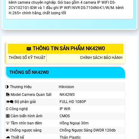
kênh camera chuyên nghiệp. Gói bao gồm 4 camera IP WIFI DS-
2CV1021G1-IDW và 1 đầu ghi IP WIFI NVR DS-7104NI-K1/W/M. kênh
H.265+ chính hãng, chất lượng tốt
📖 THÔNG TIN SẢN PHẨM NK42W0
THÔNG SỐ KỸ THUẬT
CHÍNH SÁCH BẢO HÀNH
THÔNG SỐ NK42W0
🌗 Thương Hiệu
Hikvision
🎑 Model Camera Quan Sát
NK42W0
👁️‍🗨 Độ phân giải
FULL HD 1080P
Ω Công nghệ
IP Wifi
🎛 Cảm biến hình ảnh
CMOS
💡 Tầm nhìn ban đêm
Hồng Ngoại 30m
₩ Chống ngược sáng
Chống Ngược Sáng DWDR 120db
🌧️ Thiết kế
Thân Plastic