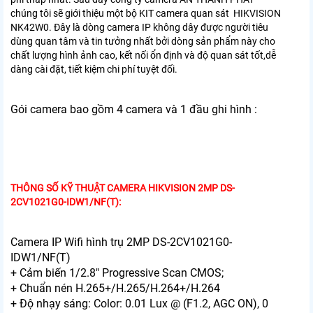
chúng tôi sẽ giới thiệu một bộ KIT camera quan sát HIKVISION
NK42W0. Đây là dòng camera IP không dây được người tiêu
dùng quan tâm và tin tưởng nhất bởi dòng sản phẩm này cho
chất lượng hình ảnh cao, kết nối ổn định và độ quan sát tốt,dễ
dàng cài đặt, tiết kiệm chi phí tuyệt đối.
Gói camera bao gồm 4 camera và 1 đầu ghi hình :
T
HÔNG SỐ KỸ THUẬT CAMERA HIKVISION 2MP DS-
2CV1021G0-IDW1/NF(T):
Camera IP Wifi hình trụ 2MP DS-2CV1021G0-
IDW1/NF(T)
+ Cảm biến 1/2.8" Progressive Scan CMOS;
+ Chuẩn nén H.265+/H.265/H.264+/H.264
+ Độ nhạy sáng: Color: 0.01 Lux @ (F1.2, AGC ON), 0