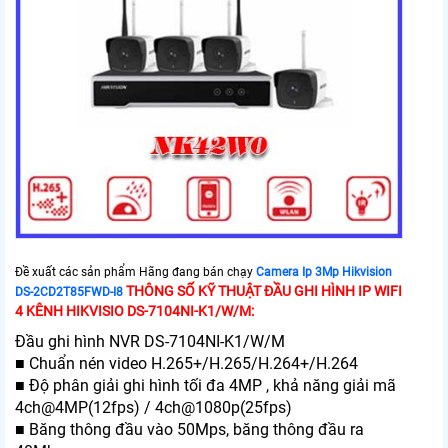
Đề xuất các sản phẩm Hãng đang bán chạy
Camera Ip 3Mp Hikvision
THÔNG SỐ KỸ THUẬT ĐẦU GHI HÌNH IP WIFI
DS-2CD2T85FWD-I8
4 KÊNH HIKVISIO DS-7104NI-K1/W/M:
Đầu ghi hình NVR DS-7104NI-K1/W/M
■ Chuẩn nén video H.265+/H.265/H.264+/H.264
■ Độ phân giải ghi hình tối đa 4MP , khả năng giải mã
4ch@4MP(12fps) / 4ch@1080p(25fps)
■ Băng thông đầu vào 50Mps, băng thông đầu ra