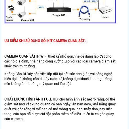
ƯU ĐIỂM KHI SỬ DỤNG GÓI KIT CAMERA QUAN SÁT :
CAMERA QUAN SÁT IP WIFI
thiết kế nhỏ gọn,nhẹ dễ dàng lắp đặt cho
các hộ gia đình, nhà hàng,công xưởng…so với các loại camera giám sát
khác trên thị trường.
Không Cần Đi Dây nên việc lắp đặt lại hết sức đơn giản,với công nghệ
hiện đại nó không cần đi dây rườm rà,không đục khoét khoang tường
nên không ảnh hưởng mỹ quan nơi lắp đặt.
CHẤT LƯƠNG HÌNH ẢNH FULL HD:
cho hình ảnh sắc nét rõ ràng, có thể
giám sát mọi vật xung quanh cả ban ngày lẫn ban đêm, khả năng quay
quét với góc rộng vì thế bạn có thể thông qua ipad, máy tính, hay điện
thoại của bạn đã được cài đặt phần mềm để điều khiển từ xa góc quay
của camera.