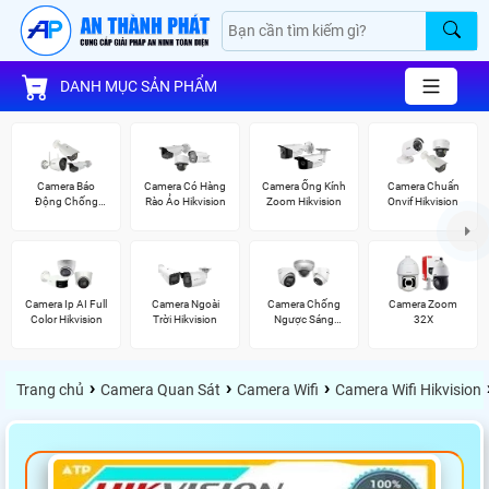
DANH MỤC SẢN PHẨM
Camera Báo
Camera Có Hàng
Camera Ống Kính
Camera Chuẩn
Động Chống
Rào Ảo Hikvision
Zoom Hikvision
Onvif Hikvision
Trộm Hikvision
Camera Ip AI Full
Camera Ngoài
Camera Chống
Camera Zoom
Color Hikvision
Trời Hikvision
Ngược Sáng
32X
Hikvision
›
›
›
Trang chủ
Camera Quan Sát
Camera Wifi
Camera Wifi Hikvision