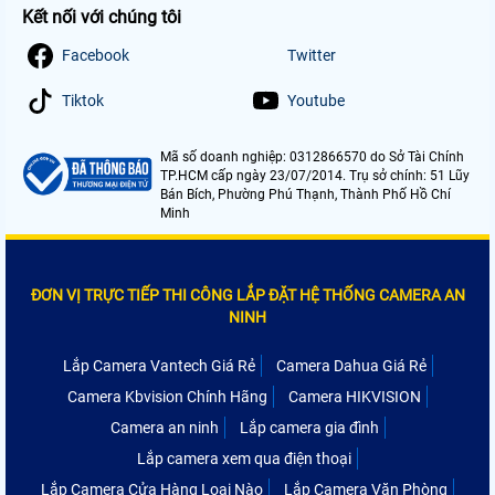
Kết nối với chúng tôi
Facebook
Twitter
Tiktok
Youtube
Mã số doanh nghiệp: 0312866570 do Sở Tài Chính
TP.HCM cấp ngày 23/07/2014. Trụ sở chính: 51 Lũy
Bán Bích, Phường Phú Thạnh, Thành Phố Hồ Chí
Minh
ĐƠN VỊ TRỰC TIẾP THI CÔNG LẮP ĐẶT HỆ THỐNG CAMERA AN
NINH
Lắp Camera Vantech Giá Rẻ
Camera Dahua Giá Rẻ
Camera Kbvision Chính Hãng
Camera HIKVISION
Camera an ninh
Lắp camera gia đình
Lắp camera xem qua điện thoại
Lắp Camera Cửa Hàng Loại Nào
Lắp Camera Văn Phòng