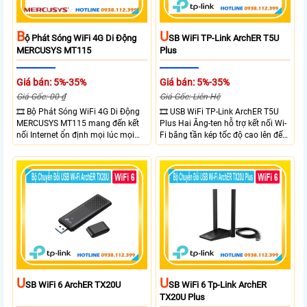
B
U
Ộ Phát Sóng WiFi 4G Di Động
SB WiFi TP-Link ArchER T5U
MERCUSYS MT115
Plus
Giá bán: 5%-35%
Giá bán: 5%-35%
Giá Gốc: 00 ₫
Giá Gốc: Liên Hệ
🎞 Bộ Phát Sóng WiFi 4G Di Động
🎞 USB WiFi TP-Link ArchER T5U
MERCUSYS MT115 mang đến kết
Plus Hai Ăng-ten hỗ trợ kết nối Wi-
nối Internet ổn định mọi lúc mọi
Fi băng tần kép tốc độ cao lên đến
nơi với tốc độ 4G LTE tải xuống lên
1300 Mbps. Hai ăng-ten ngoài kết
đến 150Mbps. Chuẩn WiFi 6
hợp công nghệ Beamforming giúp
AX300, pin 2400mAh hoạt động
tăng cường tín hiệu và vùng phủ
đến 10 giờ và khả năng kết nối
sóng. USB 3.0 cho tốc độ truyền dữ
cùng lúc 10 thiết bị
liệu nhanh. Hỗ trợ Windows 10/11
và cài đặt dễ dàng không cần đĩa
CD,bảo mật WPA3 cho quyền riêng
tư
U
U
SB WiFi 6 ArchER TX20U
SB WiFi 6 Tp-Link ArchER
TX20U Plus