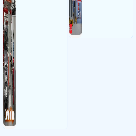
nhận diện và dọc biển số xe
hạn chế sai sót mà trộm cắp
xe