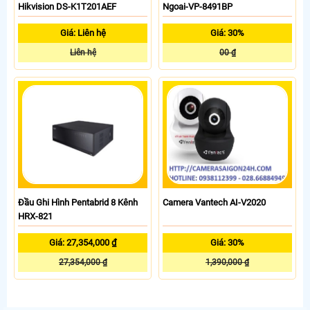
Hikvision DS-K1T201AEF
Ngoai-VP-8491BP
Giá: Liên hệ
Giá: 30%
Liên hệ
00 ₫
Đầu Ghi Hình Pentabrid 8 Kênh
Camera Vantech AI-V2020
HRX-821
Giá: 27,354,000 ₫
Giá: 30%
27,354,000 ₫
1,390,000 ₫