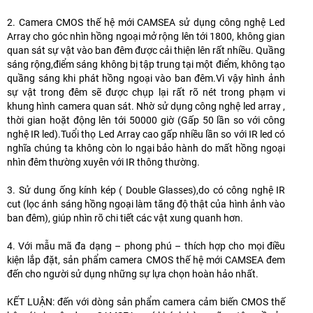
2. Camera CMOS thế hệ mới CAMSEA sử dụng công nghệ Led
Array cho góc nhìn hồng ngoại mở rộng lên tới 1800, không gian
quan sát sự vật vào ban đêm được cải thiện lên rất nhiều. Quầng
sáng rộng,điểm sáng không bị tập trung tại một điểm, không tạo
quầng sáng khi phát hồng ngoại vào ban đêm.Vì vậy hình ảnh
sự vật trong đêm sẽ được chụp lại rất rõ nét trong phạm vi
khung hình camera quan sát. Nhờ sử dụng công nghệ led array ,
thời gian hoặt động lên tới 50000 giờ (Gấp 50 lần so với công
nghệ IR led).Tuổi thọ Led Array cao gấp nhiều lần so với IR led có
nghĩa chúng ta không còn lo ngại bảo hành do mất hồng ngoại
nhìn đêm thường xuyên với IR thông thường.
3. Sử dung ống kính kép ( Double Glasses),do có công nghệ IR
cut (lọc ánh sáng hồng ngoại làm tăng độ thật của hình ảnh vào
ban đêm), giúp nhìn rõ chi tiết các vật xung quanh hơn.
4. Với mẫu mã đa dạng – phong phú – thích hợp cho mọi điều
kiện lắp đặt, sản phẩm camera CMOS thế hệ mới CAMSEA đem
đến cho người sử dụng những sự lựa chọn hoàn hảo nhất.
KẾT LUẬN: đến với dòng sản phẩm camera cảm biến CMOS thế