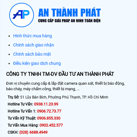
Hình thức mua hàng
Chính sách giao nhận
Chính sách bảo mật
Điều kiện giao dịch chung
CÔNG TY TNHH TM-DV ĐẦU TƯ AN THÀNH PHÁT
Đơn vị chuyên cung cấp & lắp đặt camera quan sát, thiết bị báo động,
báo cháy, máy chấm công, thiết bị mạng, ...
Trụ Sở:
51 Lũy Bán Bích, Phường Phú Thạnh, TP. Hồ Chí Minh
0938.11.23.99
Hotline Tư Vấn:
0906.72.73.77
Hotline Tư Vấn 1:
0906.855.330
Tư Vấn Kỹ Thuật:
0902.452.577
Tư Vấn Mua Hàng:
(028) 6688.4949
CSKH: