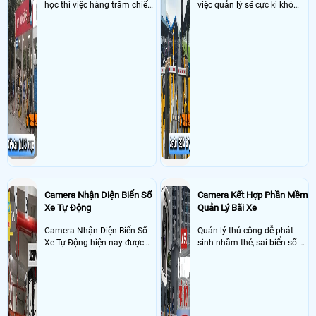
học thì việc hàng trăm chiếc
việc quản lý sẽ cực kì khó
xe vào trường cùng lúc vậy
khăn vậy nên việc áp dụng
nên việc quản lý và đảm báo
camera quản lý bãi xe thông
số lượng xe vào một lần là
minh sẽ giúp bãi giữ xe tại
điều cực kì khó để quản lý,
công ty giải quyết nhanh
vậy nên việc áp dụng giải
được các vấn đề tồn đọng
pháp camera quản lý bãi xe
trong việc quản lý bãi xe thủ
trường học sẽ cực kì đáng
công
đầu tư giúp nhanh chóng
giải quyết vấn đề này
Camera Nhận Diện Biển Số
Camera Kết Hợp Phần Mềm
Xe Tự Động
Quản Lý Bãi Xe
Camera Nhận Diện Biển Số
Quản lý thủ công dễ phát
Xe Tự Động hiện nay được
sinh nhầm thẻ, sai biển số và
ứng dụng rộng rãi ở nhiều
khó đối soát doanh thu
nơi như bãi giữ xe, dẫy trọ,
tòa nhà, chung cư, các công
ty và xí nghiệp giúp quản lý
xe ra , vào chính xác nhờ
công nghê AI thông minh