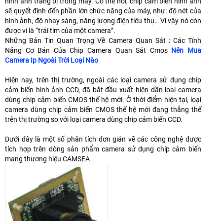
hình ảnh trang bị trong máy. Có thể nói, chip cảm biến hình ảnh
sẽ quyết định đến phần lớn chức năng của máy, như: độ nét của
hình ảnh, độ nhạy sáng, năng lượng điện tiêu thụ… Vì vậy nó còn
được ví là “trái tim của một camera”.
Những Bản Tin Quan Trọng Về Camera Quan Sát : Các Tính
Năng Cơ Bản Của Chip Camera Quan Sát Cmos
Nên Mua
Camera Ip Ngoài Trời Loại Nào
Hiện nay, trên thị trường, ngoài các loại camera sử dụng chip
cảm biến hình ảnh CCD, đã bắt đầu xuất hiện dần loại camera
dùng chip cảm biến CMOS thế hệ mới. Ở thời điểm hiện tại, loại
camera dùng chip cảm biến CMOS thế hệ mới đang thắng thế
trên thị trường so với loại camera dùng chip cảm biến CCD.
Dưới đây là một số phân tích đơn giản về các công nghệ được
tích hợp trên dòng sản phẩm camera sử dụng chíp cảm biến
mang thương hiệu CAMSEA