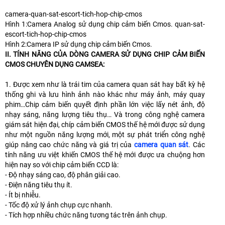
camera-quan-sat-escort-tich-hop-chip-cmos
Hình 1:Camera Analog sử dụng chip cảm biến Cmos. quan-sat-
escort-tich-hop-chip-cmos
Hình 2:Camera IP sử dụng chip cảm biến Cmos.
II. TÍNH NĂNG CỦA DÒNG CAMERA SỬ DỤNG CHIP CẢM BIẾN
CMOS CHUYÊN DỤNG CAMSEA:
1. Được xem như là trái tim của camera quan sát hay bất kỳ hệ
thống ghi và lưu hình ảnh nào khác như máy ảnh, máy quay
phim…Chip cảm biến quyết định phần lớn việc lấy nét ảnh, độ
nhạy sáng, năng lượng tiêu thụ… Và trong công nghệ camera
giám sát hiện đại, chíp cảm biến CMOS thế hệ mới được sử dụng
như một nguồn năng lượng mới, một sự phát triển công nghệ
giúp nâng cao chức năng và giá trị của
camera quan sát
. Các
tính năng ưu việt khiến CMOS thế hệ mới được ưa chuộng hơn
hiện nay so với chip cảm biến CCD là:
- Độ nhạy sáng cao, độ phân giải cao.
- Điện năng tiêu thụ ít.
- Ít bị nhiễu.
- Tốc độ xử lý ảnh chụp cực nhanh.
- Tích hợp nhiều chức năng tương tác trên ảnh chụp.