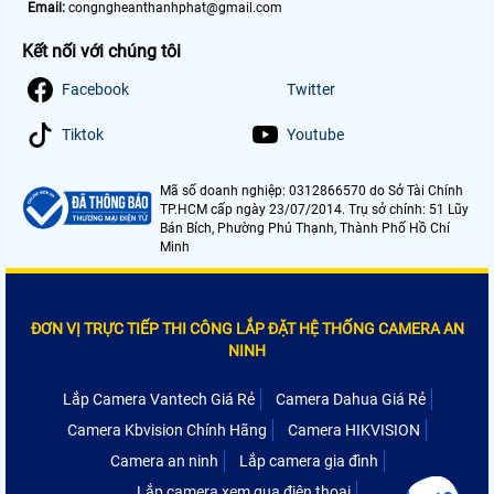
Email:
congngheanthanhphat@gmail.com
Kết nối với chúng tôi
Facebook
Twitter
Tiktok
Youtube
Mã số doanh nghiệp: 0312866570 do Sở Tài Chính
TP.HCM cấp ngày 23/07/2014. Trụ sở chính: 51 Lũy
Bán Bích, Phường Phú Thạnh, Thành Phố Hồ Chí
Minh
ĐƠN VỊ TRỰC TIẾP THI CÔNG LẮP ĐẶT HỆ THỐNG CAMERA AN
NINH
Lắp Camera Vantech Giá Rẻ
Camera Dahua Giá Rẻ
Camera Kbvision Chính Hãng
Camera HIKVISION
Camera an ninh
Lắp camera gia đình
Lắp camera xem qua điện thoại