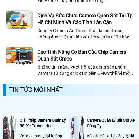
34567 trên máy tính như các hãng
vantech,questek,vdtech,....Bạn có thể xem qua và
làm theo hướng dẫn để thực hiện
Dịch Vụ Sửa Chữa Camera Quan Sát Tại Tp
Hồ Chí Minh Và Các Tỉnh Lân Cận
Công ty Camera An Thành Phát là một trong
những đơn vị đứng đầu về dịch vụ sửa chữa bảo
hành Camera quan sát hiện nay tại TP Hồ Chí
minh và các tỉnh lân cận. Với đội ngũ kỹ thuật viên
Các Tính Năng Cơ Bản Của Chip Camera
chuyên nghiệp, nhiều năm kinh nghiệm, tận tình
Quan Sát Cmos
chu đáo sẽ giúp giúp bạn nhanh chóng tháo gỡ và
Những tính năng vượt trội của dòng sản phẩm
khắc phục mọi sự cố bạn đang gặp phải với hệ
Camera sử dụng chip cảm biến CMOS thế hệ mới
thống Camera quan sát của mình
chuyên dụng CAMSEA.
TIN TỨC MỚI NHẤT
Giải Pháp Camera Quản Lý
Camera Quản Lý Bãi Giữ Xe
Bãi Xe Trường Học
Công Ty
Với môi trường tại trường
Với các bãi xe tại công ty thì