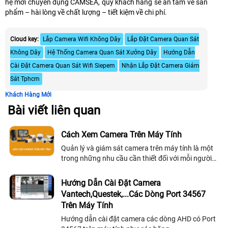
hệ mới chuyên dụng CAMSEA, quý khách hàng sẽ an tâm về sản
phẩm – hài lòng về chất lượng – tiết kiệm về chi phí.
Cloud key:
Lắp Camera Wifi Không Dây
Lắp Đặt Camera Quan Sát
Không Dây
Hệ Thống Camera Quan Sát Xưởng Dây
Hướng Dẫn
Cài Đặt Camera Quan Sát Wifi Siepem
Nhận Lắp Đặt Camera Giám
Sát Tphcm
Khách Hàng Mới
Bài viết liên quan
Cách Xem Camera Trên Máy Tính
Quản lý và giám sát camera trên máy tính là một
trong những nhu cầu cần thiết đối với mỗi người
người sử dụng. Hôm nay An Thành Phát xin được
hướng dẫn cho bạn cách xem camera...
Hướng Dẫn Cài Đặt Camera
Vantech,Questek,...Các Dòng Port 34567
Trên Máy Tính
Hướng dẫn cài đặt camera các dòng AHD có Port