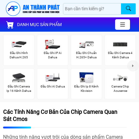
DANH MỤC SẢN PHẨM
Đầu Ghi Hình
Đầu Ghi IP Ai
Đầu Ghi Chuẩn
Đầu Ghi Camera 4
Dahua H.265
Dahua
H.265+ Dahua
Kênh Dahua
Đầu Ghi Camera
Đầu Ghi AI Dahua
Đầu Ghi Ip 8 Kênh
Camera Chip
Ip 16 Kênh Dahua
Kbvision
Acusense
Các Tính Năng Cơ Bản Của Chip Camera Quan
Sát Cmos
Những tính năng vượt trội của dòng sản phẩm Camera