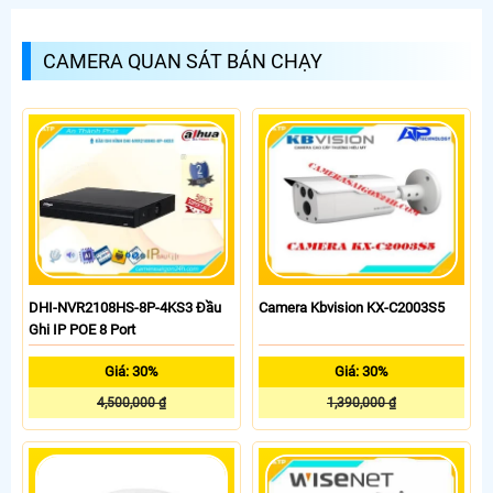
CAMERA QUAN SÁT BÁN CHẠY
Camera Kbvision KX-C2003S5
DHI-NVR2108HS-8P-4KS3 Đầu
Ghi IP POE 8 Port
Giá: 30%
Giá: 30%
1,390,000 ₫
4,500,000 ₫