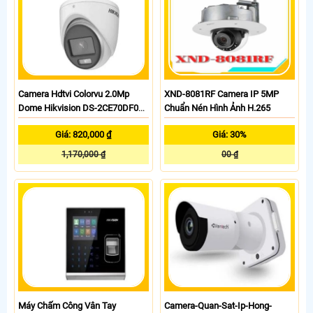
Camera Hdtvi Colorvu 2.0Mp
XND-8081RF Camera IP 5MP
Dome Hikvision DS-2CE70DF0T-
Chuẩn Nén Hình Ảnh H.265
MF
Giá: 820,000 ₫
Giá: 30%
1,170,000 ₫
00 ₫
Máy Chấm Công Vân Tay
Camera-Quan-Sat-Ip-Hong-