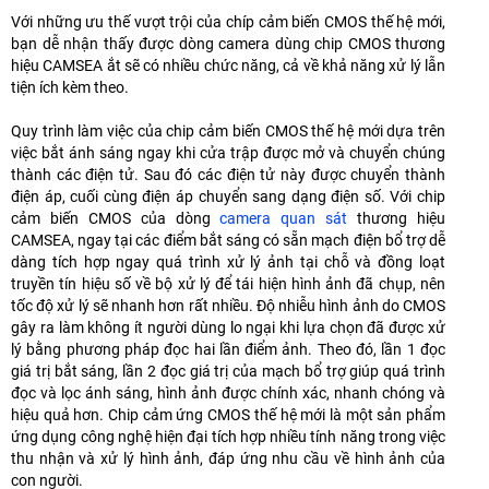
Với những ưu thế vượt trội của chíp cảm biến CMOS thế hệ mới,
bạn dễ nhận thấy được dòng camera dùng chip CMOS thương
hiệu CAMSEA ắt sẽ có nhiều chức năng, cả về khả năng xử lý lẫn
tiện ích kèm theo.
Quy trình làm việc của chip cảm biến CMOS thế hệ mới dựa trên
việc bắt ánh sáng ngay khi cửa trập được mở và chuyển chúng
thành các điện tử. Sau đó các điện tử này được chuyển thành
điện áp, cuối cùng điện áp chuyển sang dạng điện số. Với chip
cảm biến CMOS của dòng
camera quan sát
thương hiệu
CAMSEA, ngay tại các điểm bắt sáng có sẵn mạch điện bổ trợ dễ
dàng tích hợp ngay quá trình xử lý ảnh tại chỗ và đồng loạt
truyền tín hiệu số về bộ xử lý để tái hiện hình ảnh đã chụp, nên
tốc độ xử lý sẽ nhanh hơn rất nhiều. Độ nhiễu hình ảnh do CMOS
gây ra làm không ít người dùng lo ngại khi lựa chọn đã được xử
lý bằng phương pháp đọc hai lần điểm ảnh. Theo đó, lần 1 đọc
giá trị bắt sáng, lần 2 đọc giá trị của mạch bổ trợ giúp quá trình
đọc và lọc ánh sáng, hình ảnh được chính xác, nhanh chóng và
hiệu quả hơn. Chip cảm ứng CMOS thế hệ mới là một sản phẩm
ứng dụng công nghệ hiện đại tích hợp nhiều tính năng trong việc
thu nhận và xử lý hình ảnh, đáp ứng nhu cầu về hình ảnh của
con người.