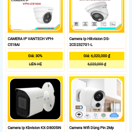
CAMERA IP VANTECH VPH-
Camera Ip Hikvision DS-
C518AI
2CD2327G1-L
Giá: 30%
Giá: 6,020,000 ₫
LIÊN HỆ
6,020,000 ₫
Camera Ip Kbvision KX-D8005iN
Camera Wifi Dùng Pin 2Mp