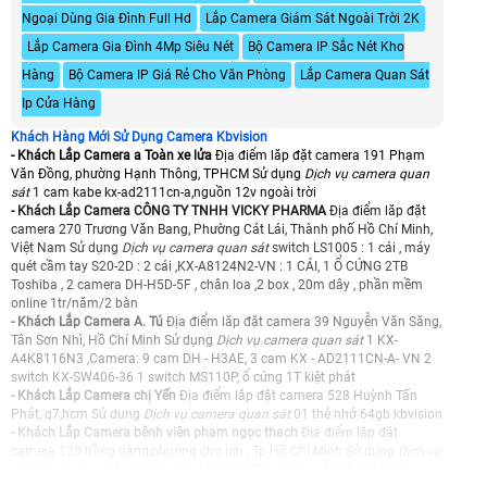
Ngoại Dùng Gia Đình Full Hd
Lắp Camera Giám Sát Ngoài Trời 2K
Lắp Camera Gia Đình 4Mp Siêu Nét
Bộ Camera IP Sắc Nét Kho
Hàng
Bộ Camera IP Giá Rẻ Cho Văn Phòng
Lắp Camera Quan Sát
Ip Cửa Hàng
Khách Hàng Mới Sử Dụng Camera Kbvision
- Khách Lắp Camera a Toàn xe lửa
Địa điểm lăp đặt camera 191 Phạm
Văn Đồng, phường Hạnh Thông, TPHCM Sử dụng
Dịch vụ camera quan
sát
1 cam kabe kx-ad2111cn-a,nguồn 12v ngoài trời
- Khách Lắp Camera CÔNG TY TNHH VICKY PHARMA
Địa điểm lăp đặt
camera 270 Trương Văn Bang, Phường Cát Lái, Thành phố Hồ Chí Minh,
Việt Nam Sử dụng
Dịch vụ camera quan sát
switch LS1005 : 1 cái , máy
quét cầm tay S20-2D : 2 cái ,KX-A8124N2-VN : 1 CÁI, 1 Ổ CỨNG 2TB
Toshiba , 2 camera DH-H5D-5F , chân loa ,2 box , 20m dây , phần mềm
online 1tr/năm/2 bàn
- Khách Lắp Camera A. Tú
Địa điểm lăp đặt camera 39 Nguyễn Văn Săng,
Tân Sơn Nhì, Hồ Chí Minh Sử dụng
Dịch vụ camera quan sát
1 KX-
A4K8116N3 ,Camera: 9 cam DH - H3AE, 3 cam KX - AD2111CN-A- VN 2
switch KX-SW406-36 1 switch MS110P, ổ cứng 1T kiệt phát
- Khách Lắp Camera chị Yến
Địa điểm lăp đặt camera 528 Huỳnh Tấn
Phát, q7,hcm Sử dụng
Dịch vụ camera quan sát
01 thẻ nhớ 64gb kbvision
- Khách Lắp Camera bệnh viên phạm ngọc thach
Địa điểm lăp đặt
camera 120 hồng bàng,phường chợ lớn , Tp Hồ Chí Minh Sử dụng
Dịch vụ
camera quan sát
1 camera ezviz CS-H6c(PrO 3mp). , 1 thẻ nhớ 64gb