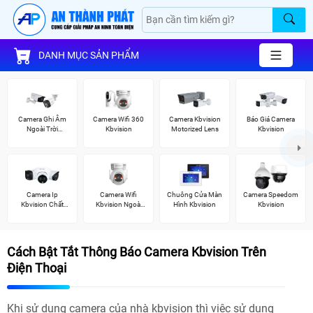
DANH MỤC SẢN PHẨM
Camera Ghi Âm
Camera Wifi 360
Camera Kbvision
Báo Giá Camera
Ngoài Trời
Kbvision
Motorized Lens
Kbvision
Kbvision
Camera Ip
Camera Wifi
Chuông Cửa Màn
Camera Speedom
Kbvision Chất
Kbvision Ngoài
Hình Kbvision
Kbvision
Lượng
Trời 360
Cách Bật Tắt Thông Báo Camera Kbvision Trên
Điện Thoại
Khi sử dụng camera của nhà kbvision thì việc sử dụng