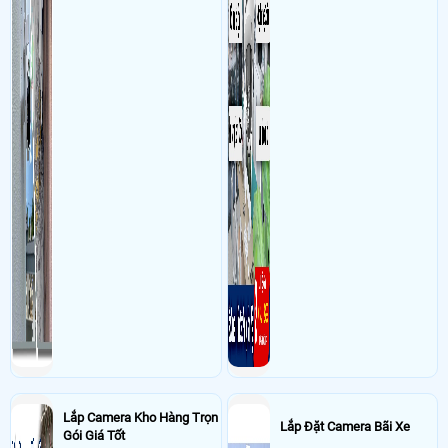
- Khách Lắp Camera A. Tiến
Địa điểm lăp đặt camera 54 Dương Khuê
phường hiệp tân quận tân phú Sử dụng
Dịch vụ camera quan sát
Đầu
ghi: KX -A8128N2 -VN, ổ cứng 1T kiệt phát
Lắp Camera Kho Hàng Trọn
Lắp Đặt Camera Bãi Xe
Gói Giá Tốt