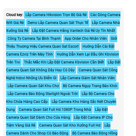
Cloud key:
Lắp Camera Hikvision Trọn Bộ Giá Rẻ
Các Dòng Camera
Wifi Giá Rẻ
Demo Lắp Camera Quan Sát Thực Tế
Lắp Camera Nhà
Xưởng Giá Rẻ
Lắp Đặt Camera Hãng Vantech Giá Rẻ Uy Tín Nhất
Công Ty Camera Tại Bình Thạnh
App Order Cho Nhân Viên
Giới
Thiệu Thương Hiệu Camera Quan Sat Escort
Hướng Dẫn Cài Đặt
Camera Ezviz Trên Máy Tính
Hướng Dẫn Xem Lại Đầu Ghi Kbvision
Trên Tivi
Thắc Mắc Khi Lắp Đặt Camera Kbvision Cần Biết
Lắp Đặt
Camera Quan Sát Không Dây Hay Có Dây
Camera Quan Sát Công
Nghệ Hdcvi Những Ưu Điểm Gì
Lắp Camera Giám Sát Nhân Viên
Lắp Camera Quan Sát Khu Chợ
Bộ Camera Ngụy Trang Báo Khói
Lắp Camera Báo Động Starlight Ngoài Trời
Lắp Bộ Camera Cho
Kho Chứa Hàng Cao Cấp
Lắp Camera Kho Hàng Sắc Nét Chuyên
Dụng
Camera Quan Sát Full Hd 1080P Trong Nhà
Lắp Đặt
Camera Quan Sát Dành Cho Cửa Hàng
Lắp Đặt Camera IP Cho
Tiệm Vàng Giá Rẻ
Camera Quan Sát Kho Xưởng Full Hd
Lắp
Camera Dành Cho Shop Có Báo Động
Bộ Camera Báo Động Hồng