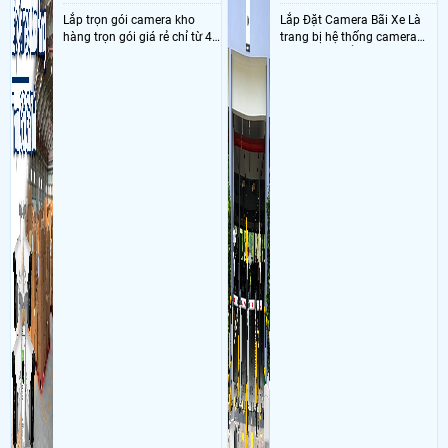
Lắp trọn gói camera kho
Lắp Đặt Camera Bãi Xe Là
hàng trọn gói giá rẻ chỉ từ 4
trang bị hệ thống camera
triệu đồng sở hữu ngày trọn
nhận diện biển số tại khu
bộ gồm 4 camera, 1 đầu ghi
vực cổng của các bãi giữ xe
hình, ổ cứng, switch mang
kết hợp với phần mềm quản
đến giải pháp giám sát kho
lý để ghi nhận lượt xe ra vào
hàng 24/7 ổn định với độ
chụp hình thông tin xe và
sắc nét cao
biển số lưu trực tiếp về máy
tinh trạm để nhân viên tiện
đối soát, tính tiền xe xe ra
khỏi bãi