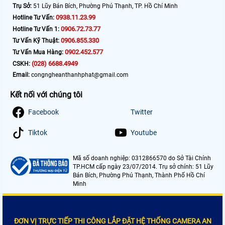
Trụ Sở:
51 Lũy Bán Bích, Phường Phú Thạnh, TP. Hồ Chí Minh
0938.11.23.99
Hotline Tư Vấn:
0906.72.73.77
Hotline Tư Vấn 1:
0906.855.330
Tư Vấn Kỹ Thuật:
0902.452.577
Tư Vấn Mua Hàng:
(028) 6688.4949
CSKH:
Email:
congngheanthanhphat@gmail.com
Kết nối với chúng tôi
Facebook
Twitter
Tiktok
Youtube
Mã số doanh nghiệp: 0312866570 do Sở Tài Chính
TP.HCM cấp ngày 23/07/2014. Trụ sở chính: 51 Lũy
Bán Bích, Phường Phú Thạnh, Thành Phố Hồ Chí
Minh
ĐƠN VỊ TRỰC TIẾP THI CÔNG LẮP ĐẶT HỆ THỐNG CAMERA AN