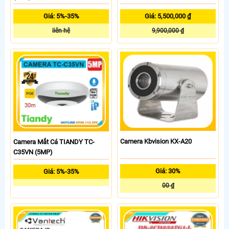
Giá: 5%-35%
Giá: 5,500,000 ₫
liên hệ
9,900,000 ₫
Camera Kbvision KX-A20
Camera Mắt Cá TIANDY TC-
C35VN (5MP)
Giá: 30%
Giá: 5%-35%
00 ₫