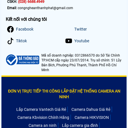
(028) 6688.4949
CSKH:
Email:
congngheanthanhphat@gmail.com
Kết nối với chúng tôi
Facebook
Twitter
Tiktok
Youtube
Mã số doanh nghiệp: 0312866570 do Sở Tài Chính
TP.HCM cấp ngày 23/07/2014. Trụ sở chính: 51 Lũy
Bán Bích, Phường Phú Thạnh, Thành Phố Hồ Chí
Minh
ĐƠN VỊ TRỰC TIẾP THI CÔNG LẮP ĐẶT HỆ THỐNG CAMERA AN
NINH
Lắp Camera Vantech Giá Rẻ
Camera Dahua Giá Rẻ
Camera Kbvision Chính Hãng
Camera HIKVISION
Camera an ninh
Lắp camera gia đình