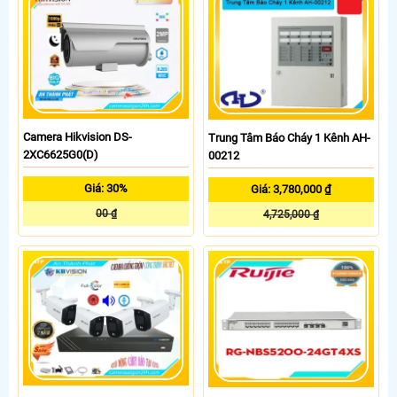
Camera Hikvision DS-
Trung Tâm Báo Cháy 1 Kênh AH-
2XC6625G0(D)
00212
Giá: 30%
Giá: 3,780,000 ₫
00 ₫
4,725,000 ₫