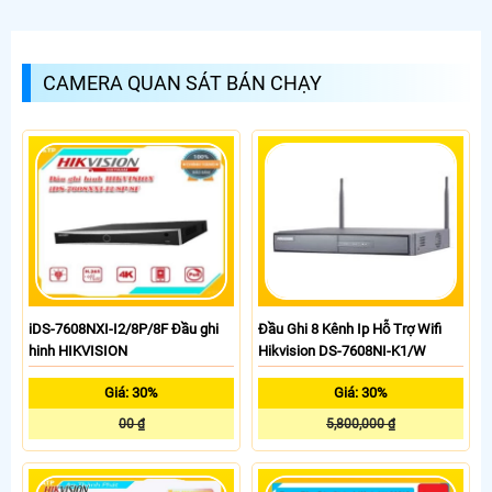
CAMERA QUAN SÁT BÁN CHẠY
iDS-7608NXI-I2/8P/8F Đầu ghi
Đầu Ghi 8 Kênh Ip Hỗ Trợ Wifi
hinh HIKVISION
Hikvision DS-7608NI-K1/W
Giá: 30%
Giá: 30%
00 ₫
5,800,000 ₫