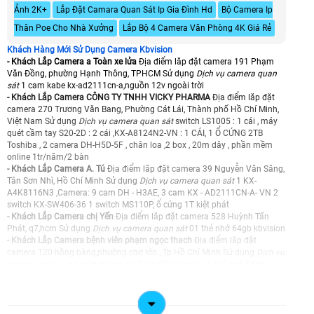
Ảnh 2K+
Lắp Đặt Camara Quan Sát Ip Gia Đình Hd
Bộ Camera Ip
Thân Poe Cho Nhà Xưởng
Lắp Bộ 4 Camera Văn Phòng 4K Giá Rẻ
Khách Hàng Mới Sử Dụng Camera Kbvision
- Khách Lắp Camera a Toàn xe lửa
Địa điểm lăp đặt camera 191 Phạm
Văn Đồng, phường Hạnh Thông, TPHCM Sử dụng
Dịch vụ camera quan
sát
1 cam kabe kx-ad2111cn-a,nguồn 12v ngoài trời
- Khách Lắp Camera CÔNG TY TNHH VICKY PHARMA
Địa điểm lăp đặt
camera 270 Trương Văn Bang, Phường Cát Lái, Thành phố Hồ Chí Minh,
Việt Nam Sử dụng
Dịch vụ camera quan sát
switch LS1005 : 1 cái , máy
quét cầm tay S20-2D : 2 cái ,KX-A8124N2-VN : 1 CÁI, 1 Ổ CỨNG 2TB
Toshiba , 2 camera DH-H5D-5F , chân loa ,2 box , 20m dây , phần mềm
online 1tr/năm/2 bàn
- Khách Lắp Camera A. Tú
Địa điểm lăp đặt camera 39 Nguyễn Văn Săng,
Tân Sơn Nhì, Hồ Chí Minh Sử dụng
Dịch vụ camera quan sát
1 KX-
A4K8116N3 ,Camera: 9 cam DH - H3AE, 3 cam KX - AD2111CN-A- VN 2
switch KX-SW406-36 1 switch MS110P, ổ cứng 1T kiệt phát
- Khách Lắp Camera chị Yến
Địa điểm lăp đặt camera 528 Huỳnh Tấn
Phát, q7,hcm Sử dụng
Dịch vụ camera quan sát
01 thẻ nhớ 64gb kbvision
- Khách Lắp Camera bệnh viên phạm ngọc thach
Địa điểm lăp đặt
camera 120 hồng bàng,phường chợ lớn , Tp Hồ Chí Minh Sử dụng
Dịch vụ
camera quan sát
1 camera ezviz CS-H6c(PrO 3mp). , 1 thẻ nhớ 64gb
KBVISION 64GB
- Khách Lắp Camera nhật
Địa điểm lăp đặt camera 861/165/68 Trần
Xuân Soạn, Quận 7 Sử dụng
Dịch vụ camera quan sát
1 CS-H6c-R105-
1L3WF + 1 thẻ 64gb kbt