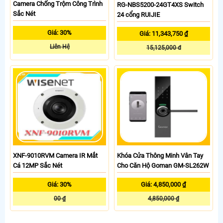
Camera Chống Trộm Công Trình
RG-NBS5200-24GT4XS Switch
Sắc Nét
24 cổng RUIJIE
Giá: 30%
Giá: 11,343,750 ₫
Liên Hệ
15,125,000 đ
XNF-9010RVM Camera IR Mắt
Khóa Cửa Thông Minh Vân Tay
Cá 12MP Sắc Nét
Cho Căn Hộ Goman GM-SL262W
Giá: 30%
Giá: 4,850,000 ₫
00 ₫
4,850,000 ₫