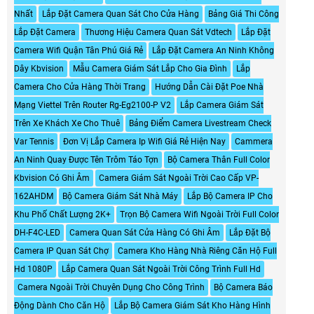
Nhất
Lắp Đặt Camera Quan Sát Cho Cửa Hàng
Bảng Giá Thi Công
Lắp Đặt Camera
Thương Hiệu Camera Quan Sát Vdtech
Lắp Đặt
Camera Wifi Quận Tân Phú Giá Rẻ
Lắp Đặt Camera An Ninh Không
Dây Kbvision
Mẫu Camera Giám Sát Lắp Cho Gia Đình
Lắp
Camera Cho Cửa Hàng Thời Trang
Hướng Dẫn Cài Đặt Poe Nhà
Mạng Viettel Trên Router Rg-Eg2100-P V2
Lắp Camera Giám Sát
Trên Xe Khách Xe Cho Thuê
Bảng Điểm Camera Livestream Check
Var Tennis
Đơn Vị Lắp Camera Ip Wifi Giá Rẻ Hiện Nay
Cammera
An Ninh Quay Được Tên Trôm Táo Tợn
Bộ Camera Thân Full Color
Kbvision Có Ghi Âm
Camera Giám Sát Ngoài Trời Cao Cấp VP-
162AHDM
Bộ Camera Giám Sát Nhà Máy
Lắp Bộ Camera IP Cho
Khu Phố Chất Lượng 2K+
Trọn Bộ Camera Wifi Ngoài Trời Full Color
DH-F4C-LED
Camera Quan Sát Cửa Hàng Có Ghi Âm
Lắp Đặt Bộ
Camera IP Quan Sát Chợ
Camera Kho Hàng Nhà Riêng Căn Hộ Full
Hd 1080P
Lắp Camera Quan Sát Ngoài Trời Công Trình Full Hd
Camera Ngoài Trời Chuyên Dụng Cho Công Trình
Bộ Camera Báo
Động Dành Cho Căn Hộ
Lắp Bộ Camera Giám Sát Kho Hàng Hình