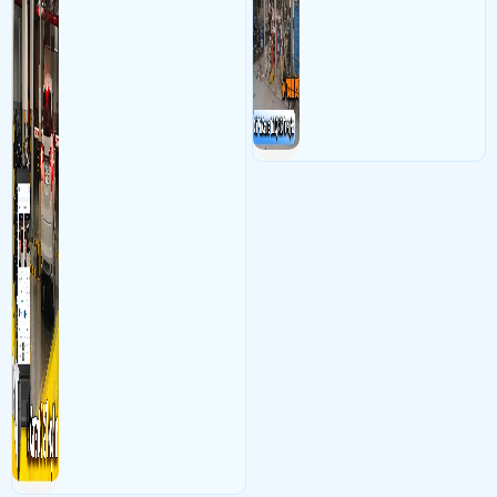
nhân viên giữ xe
vậy nên việc áp dụng giải
pháp camera quản lý bãi xe
trường học sẽ cực kì đáng
đầu tư giúp nhanh chóng
giải quyết vấn đề này