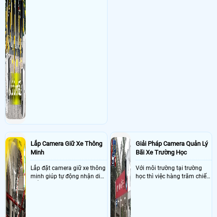
Lắp Camera Giữ Xe Thông
Giải Pháp Camera Quản Lý
Minh
Bãi Xe Trường Học
Lắp đặt camera giữ xe thông
Với môi trường tại trường
minh giúp tự động nhận diện
học thì việc hàng trăm chiếc
biển số nâng cao tính bảo
xe vào trường cùng lúc vậy
mật tài sản giảm thiểu tình
nên việc quản lý và đảm báo
trạng ùn tắc tại cửa ra vào
số lượng xe vào một lần là
và cắt giảm chi phí thuê
điều cực kì khó để quản lý,