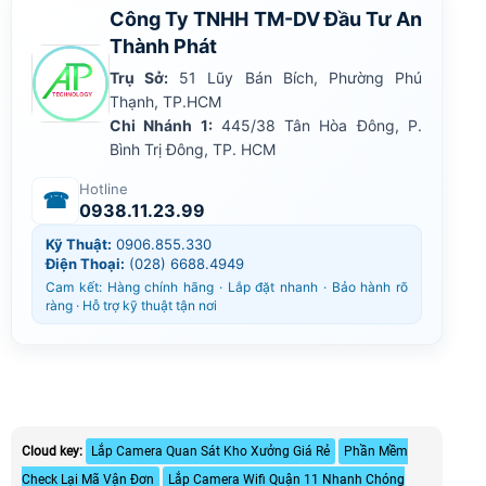
Công Ty TNHH TM-DV Đầu Tư An
Thành Phát
Trụ Sở:
51 Lũy Bán Bích, Phường Phú
Thạnh, TP.HCM
Chi Nhánh 1:
445/38 Tân Hòa Đông, P.
Bình Trị Đông, TP. HCM
Hotline
☎
0938.11.23.99
Kỹ Thuật:
0906.855.330
Điện Thoại:
(028) 6688.4949
Cam kết: Hàng chính hãng · Lắp đặt nhanh · Bảo hành rõ
ràng · Hỗ trợ kỹ thuật tận nơi
Cloud key:
Lắp Camera Quan Sát Kho Xưởng Giá Rẻ
Phần Mềm
Check Lại Mã Vận Đơn
Lắp Camera Wifi Quận 11 Nhanh Chóng