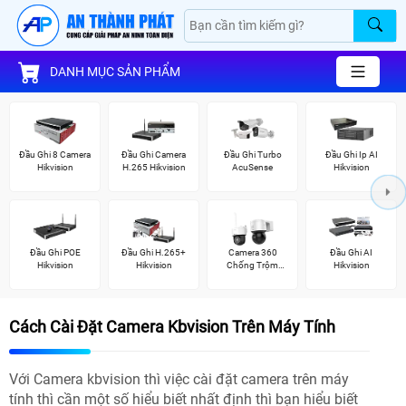
DANH MỤC SẢN PHẨM
Đầu Ghi 8 Camera
Đầu Ghi Camera
Đầu Ghi Turbo
Đầu Ghi Ip AI
Hikvision
H.265 Hikvision
AcuSense
Hikvision
Đầu Ghi POE
Đầu Ghi H.265+
Camera 360
Đầu Ghi AI
Hikvision
Hikvision
Chống Trộm
Hikvision
Hikvision
Cách Cài Đặt Camera Kbvision Trên Máy Tính
Với Camera kbvision thì việc cài đặt camera trên máy
tính thì cần một số hiểu biết nhất định thì bạn hiểu biết