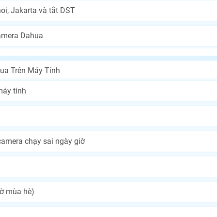
i, Jakarta và tắt DST
camera Dahua
ua Trên Máy Tính
áy tính
camera chạy sai ngày giờ
iờ mùa hè)