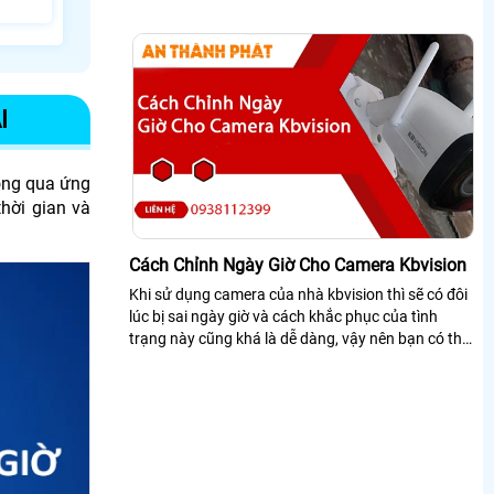
I
hông qua ứng
hời gian và
Cách Chỉnh Ngày Giờ Cho Camera Kbvision
Khi sử dụng camera của nhà kbvision thì sẽ có đôi
lúc bị sai ngày giờ và cách khắc phục của tình
trạng này cũng khá là dễ dàng, vậy nên bạn có thể
theo dõi kỹ bài viết hướng dẫn chỉnh ngày giờ cho
camera kbvision, ở đây sẽ có hướng dẫn trên điện
thoại và máy tính bạn có thể tham khảo ngay