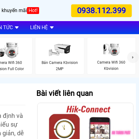
0938.112.399
 khuyến mãi
Hot!
N TỨC
LIÊN HỆ
Camera Wifi 360
era Wifi 360
Bán Camera Kbvision
Kbvision
sion Full Color
2MP
Bài viết liên quan
 định và
hiếu sự
 giản, dễ