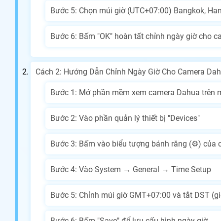
Bước 5: Chọn múi giờ (UTC+07:00) Bangkok, Hano
Bước 6: Bấm "OK" hoàn tất chỉnh ngày giờ cho 
Cách 2: Hướng Dẫn Chỉnh Ngày Giờ Cho Camera Dah
Bước 1: Mở phần mềm xem camera Dahua trên m
Bước 2: Vào phần quản lý thiết bị "Devices"
Bước 3: Bấm vào biểu tượng bánh răng (⚙) của 
Bước 4: Vào System → General → Time Setup
Bước 5: Chỉnh múi giờ GMT+07:00 và tắt DST (g
Bước 6: Bấm "Save" để lưu cấu hình ngày giờ