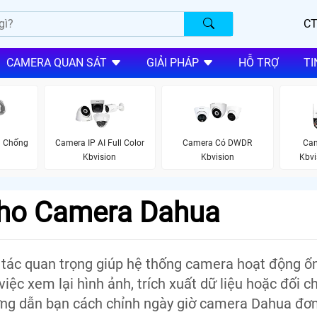
CT
CAMERA QUAN SÁT
GIẢI PHÁP
HỖ TRỢ
TI
n Chống
Camera IP AI Full Color
Camera Có DWDR
Cam
Kbvision
Kbvision
Kbvi
Cho Camera Dahua
 tác quan trọng giúp hệ thống camera hoạt động ổn
, việc xem lại hình ảnh, trích xuất dữ liệu hoặc đối c
ướng dẫn bạn cách chỉnh ngày giờ camera Dahua đơn