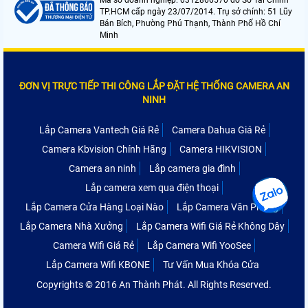
TP.HCM cấp ngày 23/07/2014. Trụ sở chính: 51 Lũy
Bán Bích, Phường Phú Thạnh, Thành Phố Hồ Chí
Minh
ĐƠN VỊ TRỰC TIẾP THI CÔNG LẮP ĐẶT HỆ THỐNG CAMERA AN
NINH
Lắp Camera Vantech Giá Rẻ
Camera Dahua Giá Rẻ
Camera Kbvision Chính Hãng
Camera HIKVISION
Camera an ninh
Lắp camera gia đình
Lắp camera xem qua điện thoại
Lắp Camera Cửa Hàng Loại Nào
Lắp Camera Văn Phòng
Lắp Camera Nhà Xưởng
Lắp Camera Wifi Giá Rẻ Không Dây
Camera Wifi Giá Rẻ
Lắp Camera Wifi YooSee
Lắp Camera Wifi KBONE
Tư Vấn Mua Khóa Cửa
Copyrights © 2016 An Thành Phát. All Rights Reserved.