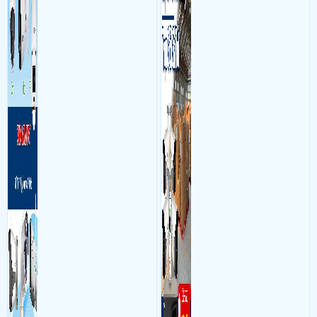
và âm thanh trong phòng
bộ gồm 4 camera, 1 đầu ghi
làm việc với mục đích giám
hình, ổ cứng, switch mang
sát quá trình làm việc của
đến giải pháp giám sát kho
nhân viên, bảo vệ tài sản,
hàng 24/7 ổn định với độ
theo dõi an ninh trong thời
sắc nét cao
gian thực qua điện thoại
hoặc máy tính từ xa