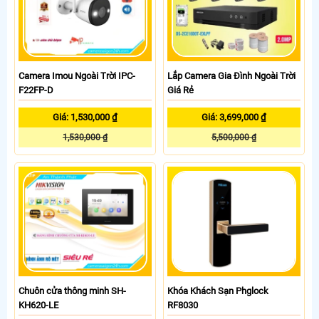
Camera Imou Ngoài Trời IPC-
Lắp Camera Gia Đình Ngoài Trời
F22FP-D
Giá Rẻ
Giá: 1,530,000 ₫
Giá: 3,699,000 ₫
1,530,000 ₫
5,500,000 ₫
Chuôn cửa thông minh SH-
Khóa Khách Sạn Phglock
KH620-LE
RF8030