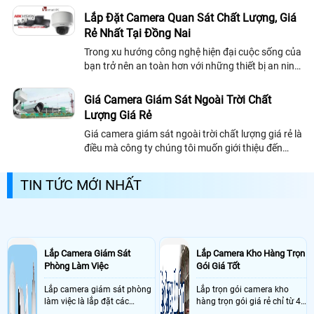
viện, trường học, kho xưởng ở Quận...
Lắp Đặt Camera Quan Sát Chất Lượng, Giá
Rẻ Nhất Tại Đồng Nai
Trong xu hướng công nghệ hiện đại cuộc sống của
bạn trở nên an toàn hơn với những thiết bị an ninh
,Lắp đặt camera quan sát giá rẻ tại Đồng Nai và
các tỉnh lân cận uy tín, chuyên...
Giá Camera Giám Sát Ngoài Trời Chất
Lượng Giá Rẻ
Giá camera giám sát ngoài trời chất lượng giá rẻ là
điều mà công ty chúng tôi muốn giới thiệu đến
khách hàng những bộ camera chuyên dùng ngoài
trời chống chịu với mưa nắng, phù hợp để lắp đặt
TIN TỨC MỚI NHẤT
cho nhà máy, kho xưởng, hay an ninh của khu phố.
Lắp Camera Giám Sát
Lắp Camera Kho Hàng Trọn
Phòng Làm Việc
Gói Giá Tốt
Lắp camera giám sát phòng
Lắp trọn gói camera kho
làm việc là lắp đặt các
hàng trọn gói giá rẻ chỉ từ 4
camera ghi hình ảnh sắc nét
triệu đồng sở hữu ngày trọn