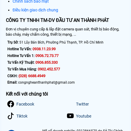
Chính sách bảo mật
Điều kiện giao dịch chung
CÔNG TY TNHH TM-DV ĐẦU TƯ AN THÀNH PHÁT
Đơn vị chuyên cung cấp & lắp đặt camera quan sát, thiết bị báo động,
báo cháy, máy chấm công, thiết bị mạng, ...
Trụ Sở:
51 Lũy Bán Bích, Phường Phú Thạnh, TP. Hồ Chí Minh
0938.11.23.99
Hotline Tư Vấn:
0906.72.73.77
Hotline Tư Vấn 1:
0906.855.330
Tư Vấn Kỹ Thuật:
0902.452.577
Tư Vấn Mua Hàng:
(028) 6688.4949
CSKH:
Email:
congngheanthanhphat@gmail.com
Kết nối với chúng tôi
Facebook
Twitter
Tiktok
Youtube
Mã số doanh nghiệp: 0312866570 do Sở Tài Chính