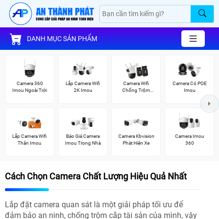
DANH MỤC SẢN PHẨM
Camera 360
Lắp Camera Wifi
Camera Wifi
Camera Có POE
Imou Ngoài Trời
2K Imou
Chống Trộm
Imou
Imou
Lắp Camera Wifi
Báo Giá Camera
Camera Kbvision
Camera Imou
Thân Imou
Imou Trong Nhà
Phát Hiện Xe
360
Cách Chọn Camera Chất Lượng Hiệu Quả Nhất
Lắp đặt camera quan sát là một giải pháp tối ưu để
đảm bảo an ninh, chống trộm cắp tài sản của mình, vậy