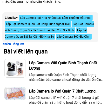
mắc, đáp ứng mọi nhu cầu khách hàng.
Cloud key:
Lắp Camera Tại Nhà Những Sai Lầm Thường Mắt Phải
Lắp Đặt Camera Quan Sát Công Trình Ngoài Trời
Lắp Đăt Camera
Wifi Chống Trộm Giá Rẻ Chọn Loại Nào Cho Gia Đình
Lắp Đặt
Camera Quan Sát Tại Cần Giờ Nhà Bè
Lắp Camera 360 Gia Đình
Khách Hàng Mới
Bài viết liên quan
Lắp Camera Wifi Quận Bình Thạnh Chất
Lượng
Lắp camera wifi Quận Bình Thạnh chất lượng
nhằm đảm bảo camera hoạt động lâu dài, ổn định,
bền bỉ theo thời gian và bên cạnh đó thì chất lượng
hình ảnh đẹp, rõ nét, chất lượng hình ảnh camera
Lắp Camera Ip Wifi Quận 7 Chất Lượng.
wifi full HD.
Lắp đặt camera IP wifi Quận 7 chất lượng là giải
pháp để giám sát những hoạt động diễn ra ở hộ
gia đình, chung cư, cửa hàng, shop, tạp hóa, bệnh