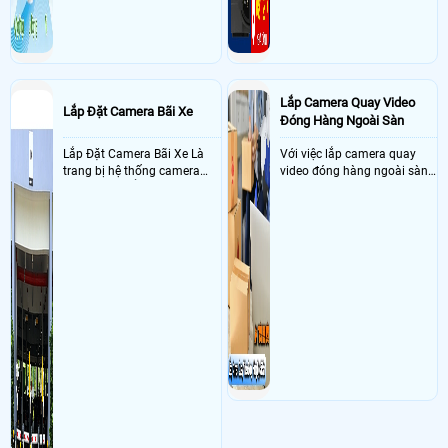
Lắp Camera Quay Video
Lắp Đặt Camera Bãi Xe
Đóng Hàng Ngoài Sàn
Lắp Đặt Camera Bãi Xe Là
Với việc lắp camera quay
trang bị hệ thống camera
video đóng hàng ngoài sàn
nhận diện biển số tại khu
thì đây là một giải pháp
vực cổng của các bãi giữ xe
camera cực kì cần thiết cho
kết hợp với phần mềm quản
các shop kinh doanh online
lý để ghi nhận lượt xe ra vào
đều nên sử dụng để có thể
chụp hình thông tin xe và
bảo vệ quyền lợi shop tránh
biển số lưu trực tiếp về máy
được các tình trạng bị đánh
tinh trạm để nhân viên tiện
mất cắp hàng hóa
đối soát, tính tiền xe xe ra
khỏi bãi